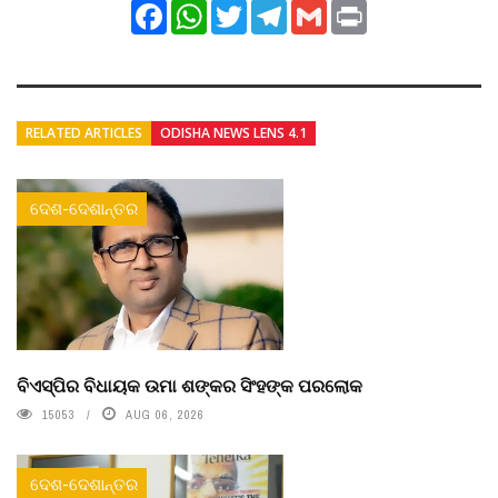
Facebook
WhatsApp
Twitter
Telegram
Gmail
Print
RELATED ARTICLES
ODISHA NEWS LENS 4.1
ଦେଶ-ଦେଶାନ୍ତର
ବିଏସ୍‌ପିର ବିଧାୟକ ଉମା ଶଙ୍କର ସିଂହଙ୍କ ପରଲୋକ
15053
AUG 06, 2026
ଦେଶ-ଦେଶାନ୍ତର