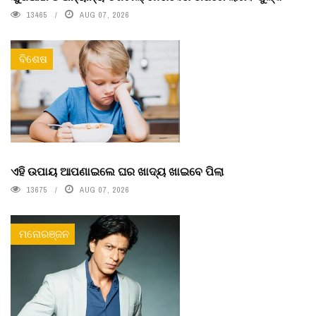
13465
AUG 07, 2026
ବିଶେଷ
ଏହି ଉପାୟ ଆପଣାଇଲେ ଘର ଖାଦ୍ୟ ଖାଇବେ ପିଲା
13675
AUG 07, 2026
ମନୋରଞ୍ଜନ