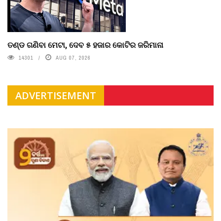
ତଣ୍ଡ ଗଣିବା ମେଟା, ଦେବ ୫ ହଜାର କୋଟିର ଜରିମାନା
14301
AUG 07, 2026
ADVERTISEMENT