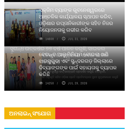
ଏକ୍ଜିମ ବ୍ୟାଙ୍କ ଭୁବନେଶ୍ୱରରେ
ଆଞ୍ଚଳିକ କାର୍ଯ୍ୟାଳୟ ସ୍ଥାପନ କରିବ,
ଓଡ଼ିଶାର ରପ୍ତାନିକାରୀଙ୍କ ସହିତ ନିଜର
ନିୟୋଜନତାକୁ ଗଭୀର କରିବ
14608
JUL 31, 2026
ସୁଗନ୍ଧ ଉତ୍କର୍ଷର ୭୭ ବର୍ଷ ପାଳନ କରୁଛି, ସାଇକଲ
ବେଦାନ୍ତ ଆଲୁମିନିୟମ କୋଇଲା ଖଣି
ପିୟୋର୍‌ ଅଗରବତୀ ଭୁବନେଶ୍ୱରରେ ପାର୍ବଣ କାଳୀନ
ଝାରସୁଗୁଡା ଏବଂ ସୁନ୍ଦରଗଡ଼ ଜିଲ୍ଲାରେ
ନବସୃଜନ ଉନ୍ମୋଚନ କଲା
ଦିବ୍ୟାଙ୍ଗଙ୍କ ପାଇଁ ସହାୟତାକୁ ବ୍ୟାପକ
ବାଉଁଶ ବିହୀନ କଠିନ ଧୂପ ଏବଂ ମେଦିନୀ ଜୁଡୱା କପ୍‌ ସାମ୍ବ୍ରାନି ପ୍ରଦର୍ଶିତ କରୁଛି; ନବସୃଜନ,
କରିଛି
ଦୀର୍ଘସ୍ଥାୟିତା ଏବଂ ଆଧ୍ୟାତ୍ମିକ ଅନୁଭୂତି ସହିତ ଓଡ଼ିଶା ପ୍ରତି ପ୍ରତିବଦ୍ଧତା ପୁନଃ ସୁଦୃଢୀକରଣ କରୁଛି
14258
JUL 29, 2026
ଅନଲାଇନ୍ ସଂଯୋଗ