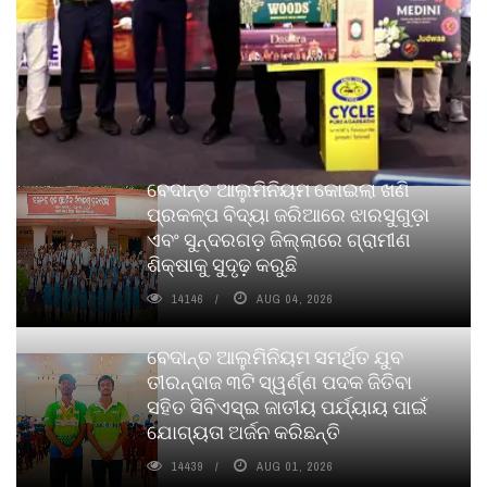
ବେଦାନ୍ତ ଆଲୁମିନିୟମ କୋଇଲା ଖଣି
ପ୍ରକଳ୍ପ ବିଦ୍ୟା ଜରିଆରେ ଝାରସୁଗୁଡ଼ା
ଏବଂ ସୁନ୍ଦରଗଡ଼ ଜିଲ୍ଲାରେ ଗ୍ରାମୀଣ
ଶିକ୍ଷାକୁ ସୁଦୃଢ଼ କରୁଛି
14146
AUG 04, 2026
ବେଦାନ୍ତ ଆଲୁମିନିୟମ ସମର୍ଥିତ ଯୁବ
ତୀରନ୍ଦାଜ ୩ଟି ସ୍ୱର୍ଣ୍ଣ ପଦକ ଜିତିବା
ସହିତ ସିବିଏସ୍ଇ ଜାତୀୟ ପର୍ଯ୍ୟାୟ ପାଇଁ
ଯୋଗ୍ୟତା ଅର୍ଜନ କରିଛନ୍ତି
14439
AUG 01, 2026