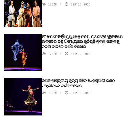
17628
SEP 10, 2023
୨୯ ତମ ଓଏମ୍‌ସି ଗୁରୁ କେଳୁଚରଣ ମହାପାତ୍ର ପୁରସ୍କାର
ଉତ୍ସବର ଚତୁର୍ଥ ସଂଧ୍ୟାରେ କୁଚିପୁଡ଼ି ନୃତ୍ୟ ସାଙ୍ଗକୁ
ତବଲା ବାଦରେ ଦର୍ଶକ ବିଭୋର
17679
SEP 09, 2023
କଥକ ଶାସ୍ତ୍ରୀୟ ନୃତ୍ୟ ସହିତ ହିନ୍ଦୁସ୍ଥାନୀ କଣ୍ଠ
ସଙ୍ଗୀତରେ ଦର୍ଶକ ବିଭୋର
18079
SEP 06, 2023