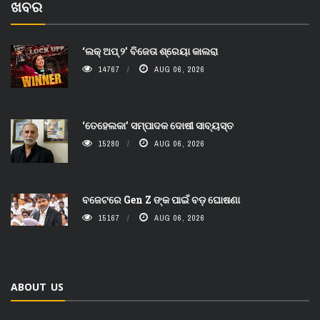
ଖବର
‘ଲକ୍ ଅପ୍ ୨’ ବିଜେତା ଶ୍ରେୟା କାଲରା
14767
AUG 06, 2026
‘ତେହେଲକା’ ସମ୍ପାଦକ ଦୋଷୀ ସାବ୍ୟସ୍ତ
15280
AUG 06, 2026
ବଜେଟରେ Gen Z ଙ୍କ ପାଇଁ ବଡ଼ ଘୋଷଣା
15167
AUG 06, 2026
ABOUT US