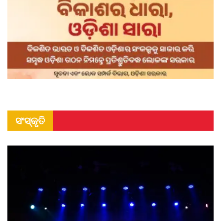
ସଂସ୍କୃତି