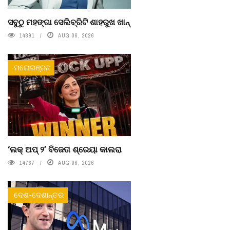
ସବୁଠୁ ମହଙ୍ଗା ସେଲିବ୍ରିଟି ଶାହରୁଖ ଖାନ୍
14891
AUG 06, 2026
ମନୋରଞ୍ଜନ
‘ଲକ୍ ଅପ୍ ୨’ ବିଜେତା ଶ୍ରେୟା କାଲରା
14767
AUG 06, 2026
ଦେଶ-ଦେଶାନ୍ତର