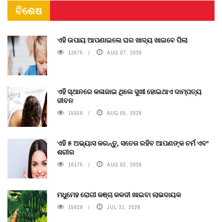
ବିଶେଷ
ଏହି ଉପାୟ ଆପଣାଇଲେ ଘର ଖାଦ୍ୟ ଖାଇବେ ପିଲା
13675
AUG 07, 2026
ଏହି ସ୍ଥାନରେ କଳାଜାଇ ଥିଲେ ସୁଖୀ ହୋଇଥାଏ ଦାମ୍ପତ୍ୟ
ଜୀବନ
15556
AUG 05, 2026
ଏହି ୫ ଅଭ୍ୟାସ କରନ୍ତୁ, ସତେଜ ରହିବ ଆପଣଙ୍କ ଚର୍ମ ଏବଂ
ଶରୀର
16175
AUG 02, 2026
ମଧୁମେହ ରୋଗୀ କଞ୍ଚା କଳଦୀ ଖାଇବା ଲାଭଦାୟକ
15029
JUL 31, 2026