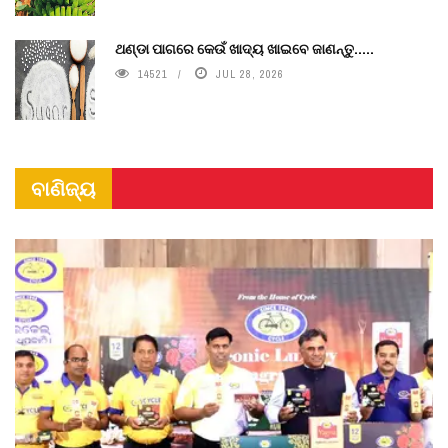
ଥଣ୍ଡା ପାଗରେ କେଉଁ ଖାଦ୍ୟ ଖାଇବେ ଜାଣନ୍ତୁ.....
14521
JUL 28, 2026
ବାଣିଜ୍ୟ