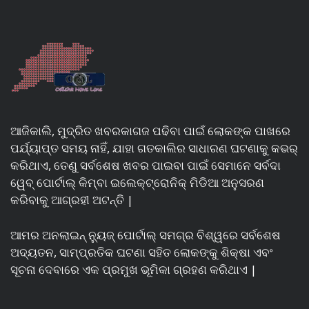
ଆଜିକାଲି, ମୁଦ୍ରିତ ଖବରକାଗଜ ପଢିବା ପାଇଁ ଲୋକଙ୍କ ପାଖରେ
ପର୍ଯ୍ୟାପ୍ତ ସମୟ ନାହିଁ, ଯାହା ଗତକାଲିର ସାଧାରଣ ଘଟଣାକୁ କଭର୍
କରିଥାଏ, ତେଣୁ ସର୍ବଶେଷ ଖବର ପାଇବା ପାଇଁ ସେମାନେ ସର୍ବଦା
ୱେବ୍ ପୋର୍ଟାଲ୍ କିମ୍ବା ଇଲେକ୍ଟ୍ରୋନିକ୍ ମିଡିଆ ଅନୁସରଣ
କରିବାକୁ ଆଗ୍ରହୀ ଅଟନ୍ତି |
ଆମର ଅନଲାଇନ୍ ନ୍ୟୁଜ୍ ପୋର୍ଟାଲ୍ ସମଗ୍ର ବିଶ୍ୱରେ ସର୍ବଶେଷ
ଅଦ୍ୟତନ, ସାମ୍ପ୍ରତିକ ଘଟଣା ସହିତ ଲୋକଙ୍କୁ ଶିକ୍ଷା ଏବଂ
ସୂଚନା ଦେବାରେ ଏକ ପ୍ରମୁଖ ଭୂମିକା ଗ୍ରହଣ କରିଥାଏ |