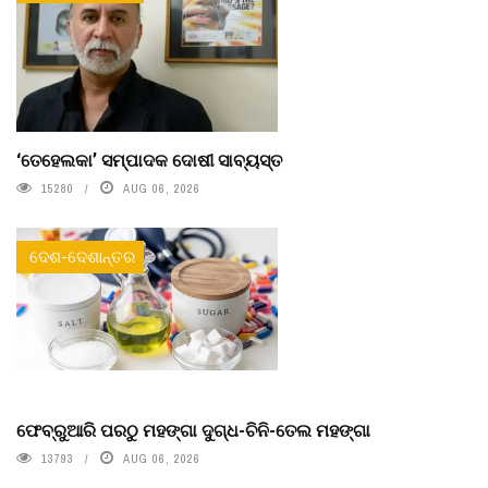
‘ତେହେଲକା’ ସମ୍ପାଦକ ଦୋଷୀ ସାବ୍ୟସ୍ତ
15280
AUG 06, 2026
ଦେଶ-ଦେଶାନ୍ତର
ଫେବ୍ରୁଆରି ପରଠୁ ମହଙ୍ଗା ଦୁଗ୍ଧ-ଚିନି-ତେଲ ମହଙ୍ଗା
13793
AUG 06, 2026