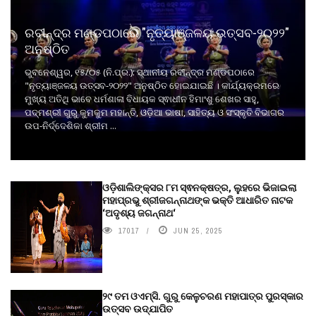
ରବୀନ୍ଦ୍ର ମଣ୍ଡପଠାରେ "ନୃତ୍ୟାଞ୍ଜଳୟ ଉତ୍ସବ-୨୦୨୨"
ଅନୁଷ୍ଠିତ
ଭୁବନେଶ୍ୱର, ୧୫/୦୫ (ନି.ପ୍ର.): ସ୍ଥାନୀୟ ରବୀନ୍ଦ୍ର ମଣ୍ଡପଠାରେ
"ନୃତ୍ୟାଞ୍ଜଳୟ ଉତ୍ସବ-୨୦୨୨" ଅନୁଷ୍ଠିତ ହୋଇଯାଇଛି । କାର୍ଯ୍ୟକ୍ରମରେ
ମୁଖ୍ୟ ଅତିଥି ଭାବେ ଧର୍ମଶାଳା ବିଧାୟକ ସ୍ଵାଧୀନ ହିମାଂଶୁ ଶେଖର ସାହୁ,
ପଦ୍ମଶ୍ରୀ ଗୁରୁ କୁମକୁମ ମହାନ୍ତି, ଓଡ଼ିଆ ଭାଷା, ସାହିତ୍ୟ ଓ ସଂସ୍କୃତି ବିଭାଗର
ଉପ-ନିର୍ଦ୍ଦେଶିକା ଶ୍ରୀମ ...
ଓଡ଼ିଶାଲିଙ୍କ୍ସର ୮ମ ସ୍ଵନକ୍ଷତ୍ର, ଲୁହରେ ଭିଜାଇଲା
ମହାପ୍ରଭୁ ଶ୍ରୀଜଗନ୍ନାଥଙ୍କ ଭକ୍ତି ଆଧାରିତ ନାଟକ
‘ଅଦୃଶ୍ୟ ଜଗନ୍ନାଥ‘
17017
JUN 25, 2025
୨୯ ତମ ଓଏମ୍‌ସି. ଗୁରୁ କେଳୁଚରଣ ମହାପାତ୍ର ପୁରସ୍କାର
ଉତ୍ସବ ଉଦ୍‍ଯାପିତ