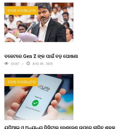
ଦେଶ-ଦେଶାନ୍ତର
ବଜେଟରେ Gen Z ଙ୍କ ପାଇଁ ବଡ଼ ଘୋଷଣା
15167
AUG 06, 2026
ଦେଶ-ଦେଶାନ୍ତର
ୟୁପିଆଇ ଓ ଅନ୍ୟାନ୍ୟ ଡିଜିଟାଲ୍ ନେଣଦେଣ ଉପରେ ଲାଗିବ ଶୁଳ୍କ