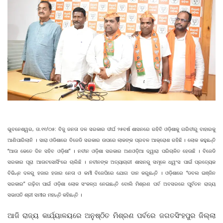
ଭୁବନେଶ୍ୱର, ତା.୧୧/୦୫: ବିଜୁ ଜନତା ଦଳ ସରକାର ଦୀର୍ଘ ୨୫ବର୍ଷ ଶାସନରେ ରହିବି ଓଡ଼ିଶାକୁ ଗରିବୀରୁ ବାହାରକୁ
ଆଣିପାରିଲାନି । ସାରା ଓଡିଶାରେ ବିଜେଡି ସରକାର ଉପରେ ଲାକଙ୍କ ପ୍ରବଳ ଆକ୍ରୋଶ ରହିଛି । ଲୋକ କହୁଛନ୍ତି
“ଆଉ କେତେ ଦିନ ସହିବ ଓଡ଼ିଶା” । ନବୀନ ଓଡ଼ିଶା ସରକାର ଅଣଓଡ଼ିଆ ଦ୍ୱାରା ପରିଚାଳିତ ହେଉଛି । ବିଜେଡି
ସରକାର ପୂରା ଆଉଟସୋର୍ସିଂରେ ଚାଲିଛି । ନବୀନଙ୍କ ଅତ୍ୟାଚାରୀ ଶାସନରୁ ସମୂଳେ ଧ୍ୱଂସ ପାଇଁ ପ୍ରତ୍ୟେକ
ବିଭିନ୍ନ ଦଳରୁ ହଜାର ହଜାର ନେତା ଓ କର୍ମୀ ବିଜେପିରେ ଯୋଗ ଦାନ କରୁଛନ୍ତି । ଓଡ଼ିଶାରେ “ଡବଲ ଇଞ୍ଜିନ
ସରକାର” ଗଢ଼ିବା ପାଇଁ ଓଡ଼ିଶା ଲୋକ ସଂକଳ୍ପ ନେଇଛନ୍ତି ବୋଲି ମିଶ୍ରଣ ପର୍ବ ଅବସରରେ ପୂୂର୍ବତନ ରାଜ୍ୟ
ସଭାପତି ଶ୍ରୀ ସମୀର ମହାନ୍ତି କହିଛନ୍ତି ।
ଆଜି ରାଜ୍ୟ କାର୍ଯ୍ୟାଳୟରେ ଅନୁଷ୍ଠିତ ମିଶ୍ରଣ ପର୍ବରେ ଜଗତସିଂହପୁର ଜିଲ୍ଲା