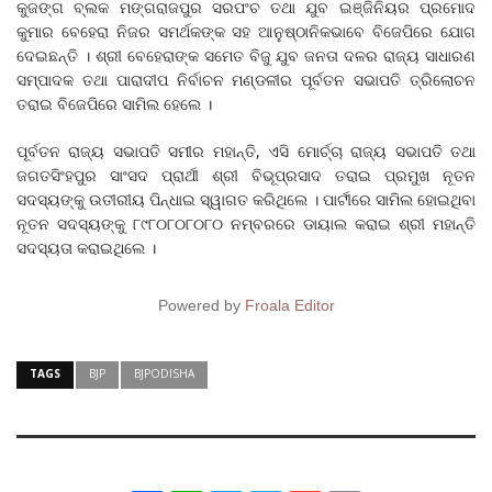
କୁଜଙ୍ଗ ବ୍ଲକ ମଙ୍ଗରାଜପୁର ସରପଂଚ ତଥା ଯୁବ ଇଞ୍ଜିନିୟର ପ୍ରମୋଦ
କୁମାର ବେହେରା ନିଜର ସମର୍ଥକଙ୍କ ସହ ଆନୁଷ୍ଠାନିକଭାବେ ବିଜେପିରେ ଯୋଗ
ଦେଇଛନ୍ତି । ଶ୍ରୀ ବେହେରାଙ୍କ ସମେତ ବିଜୁ ଯୁବ ଜନତା ଦଳର ରାଜ୍ୟ ସାଧାରଣ
ସମ୍ପାଦକ ତଥା ପାରାଦୀପ ନିର୍ବାଚନ ମଣ୍ଡଳୀର ପୂର୍ବତନ ସଭାପତି ତ୍ରିଲୋଚନ
ତରାଇ ବିଜେପିରେ ସାମିଲ ହେଲେ ।
ପୂର୍ବତନ ରାଜ୍ୟ ସଭାପତି ସମୀର ମହାନ୍ତି, ଏସି ମୋର୍ଚ୍ଚା ରାଜ୍ୟ ସଭାପତି ତଥା
ଜଗତସିଂହପୁର ସାଂସଦ ପ୍ରାର୍ଥୀ ଶ୍ରୀ ବିଭୂପ୍ରସାଦ ତରାଇ ପ୍ରମୁଖ ନୂତନ
ସଦସ୍ୟଙ୍କୁ ଉତୀରୀୟ ପିନ୍ଧାଇ ସ୍ୱାଗତ କରିଥିଲେ । ପାର୍ଟୀରେ ସାମିଲ ହୋଇଥିବା
ନୂତନ ସଦସ୍ୟଙ୍କୁ ୮୯୮୦୮୦୮୦୮୦ ନମ୍ବରରେ ଡାୟାଲ କରାଇ ଶ୍ରୀ ମହାନ୍ତି
ସଦସ୍ୟତା କରାଇଥିଲେ ।
Powered by
Froala Editor
TAGS
BJP
BJPODISHA