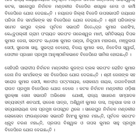
କଟକ, ସାଲେପୁର ନିର୍ବାଚନ ମଣ୍ଡଳୀର ବିଜେଡିର ଶତାଧିକ ନେତା ଓ କର୍ମୀ
ବିଜେପିରେ ଯୋଗ ଦେଇଛନ୍ତି । ନୟାଗଡ ଜିଲ୍ଲା ବିଜେଡି ଉପସଭାପତି ଗୟାଧର
ପରିଡା ନିଜ ସମର୍ଥକଙ୍କ ସହ ବିଜେପିରେ ଯୋଗ ଦେଇଛନ୍ତି । ଶ୍ରୀ ପରିଡାଙ୍କ
ସମେତ ଭାପୁର ବ୍ଲକ ପୂର୍ବତନ ସଭାପତି ଜିତେନ୍ଦ୍ର କୁମାର ରଣସିଂହ,
କେନ୍ଦୁପଲ୍ଲୀ ଗ୍ରାମ ପଂଚାୟତ ସରପଂଚ ତାରେଶ୍ୱର ମାଝୀ, ସମିତିସଭ୍ୟ ଦିପକ
କୁମାର ଜେନା, ସରପଂଚ ସନ୍ତୋଷ କୁମାର ପଣ୍ଡା, ନିରୁପମା ମହାରଣା, ମଞ୍ଜୁଲତା
ସେଠୀ, ସୁରେଖା ସାହୁ, ସୁଭଦ୍ରା ବେହେରା, ବିଜୟ କୁମାର କର, ନିବେଦିତା ସ୍ୱାଇଁ,
ତୋଫାନ ପ୍ରଧାନ ପ୍ରମୁଖ ଆନୁଷ୍ଠାନିକଭାବେ ବିଜେପିରେ ସାମିଲ ହୋଇଛନ୍ତି ।
ସେହିପରି ପାରାଦୀପ ନିର୍ବାଚନ ମଣ୍ଡଳୀର କୁଜଙ୍ଗ ବ୍ଲକ ସରପଂଚ ରୋହିତ କୁମାର
ଜେନା ନିଜ ସମର୍ଥକଙ୍କ ସହ ବିଜେପିରେ ଯୋଗ ଦେଇଛନ୍ତି । ଶ୍ରୀ ଜେନାଙ୍କ ସହ
ସରୋଜ କୁମାର ସେଠୀ, ଜ୍ଞାନଦୀପ ପଟ୍ଟନାୟକ, ଲୋକନାଥ ନାୟକ, ଗଗନବିହାରୀ
ରାଉତ ପ୍ରମୁଖ ବିଜେପିରେ ଯୋଗ ଦେଲେ । କଟକ ନିର୍ବାଚନ ମଣ୍ଡଳୀର ଓଡ଼ିଶା
ସୁରକ୍ଷା ସେନା ସଭାପତି ଅଭିଶେକ ଯୋଶୀ, ରାଜ୍ୟ ସାଧାରଣ ସମ୍ପାଦକ
ସବ୍ୟସଚ୍ଚୀ ଶତପଥୀ, ରାଜେଶ ପାତ୍ର, ଅଶି୍ୱନୀ କୁମାର ଦାସ, ଅନୁରାଧା ଦାସ ଓ
ସତ୍ୟନାରାୟଣ ଦାସ ପ୍ରମୁଖ ଉପସ୍ଥିତ ଥିଲେ । ସାଲେପୁର ନିର୍ବାଚନ ମଣ୍ଡଳୀର
ଲୋକସେବା ଫାଉଣ୍ଡେସନ ସଭାପତି ହିମାଂଶୁ କୁମାର ମହାନ୍ତି, ପୂର୍ବତନ ସରପଂଚ
ଧ୍ରୁବ ଚରଣ ମହାନ୍ତି, ପ୍ରତାପ ବିଶ୍ୱାଳ ଓ ତାପସ କୁମାର ସାହୁ ପ୍ରମୁଖ
ବିଜେପିରେ ଯୋଗ ଦେଇଛନ୍ତି ।