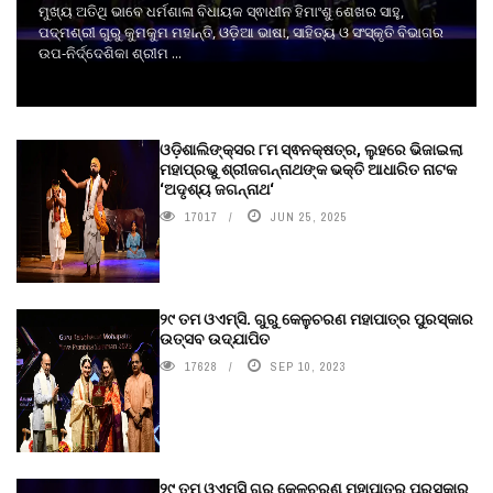
ମୁଖ୍ୟ ଅତିଥି ଭାବେ ଧର୍ମଶାଳା ବିଧାୟକ ସ୍ଵାଧୀନ ହିମାଂଶୁ ଶେଖର ସାହୁ,
ପଦ୍ମଶ୍ରୀ ଗୁରୁ କୁମକୁମ ମହାନ୍ତି, ଓଡ଼ିଆ ଭାଷା, ସାହିତ୍ୟ ଓ ସଂସ୍କୃତି ବିଭାଗର
ଉପ-ନିର୍ଦ୍ଦେଶିକା ଶ୍ରୀମ ...
ଓଡ଼ିଶାଲିଙ୍କ୍ସର ୮ମ ସ୍ଵନକ୍ଷତ୍ର, ଲୁହରେ ଭିଜାଇଲା
ମହାପ୍ରଭୁ ଶ୍ରୀଜଗନ୍ନାଥଙ୍କ ଭକ୍ତି ଆଧାରିତ ନାଟକ
‘ଅଦୃଶ୍ୟ ଜଗନ୍ନାଥ‘
17017
JUN 25, 2025
୨୯ ତମ ଓଏମ୍‌ସି. ଗୁରୁ କେଳୁଚରଣ ମହାପାତ୍ର ପୁରସ୍କାର
ଉତ୍ସବ ଉଦ୍‍ଯାପିତ
17628
SEP 10, 2023
୨୯ ତମ ଓଏମ୍‌ସି ଗୁରୁ କେଳୁଚରଣ ମହାପାତ୍ର ପୁରସ୍କାର