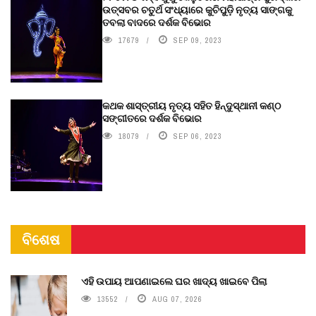
ଉତ୍ସବର ଚତୁର୍ଥ ସଂଧ୍ୟାରେ କୁଚିପୁଡ଼ି ନୃତ୍ୟ ସାଙ୍ଗକୁ
ତବଲା ବାଦରେ ଦର୍ଶକ ବିଭୋର
17679
SEP 09, 2023
କଥକ ଶାସ୍ତ୍ରୀୟ ନୃତ୍ୟ ସହିତ ହିନ୍ଦୁସ୍ଥାନୀ କଣ୍ଠ
ସଙ୍ଗୀତରେ ଦର୍ଶକ ବିଭୋର
18079
SEP 06, 2023
ବିଶେଷ
ଏହି ଉପାୟ ଆପଣାଇଲେ ଘର ଖାଦ୍ୟ ଖାଇବେ ପିଲା
13552
AUG 07, 2026