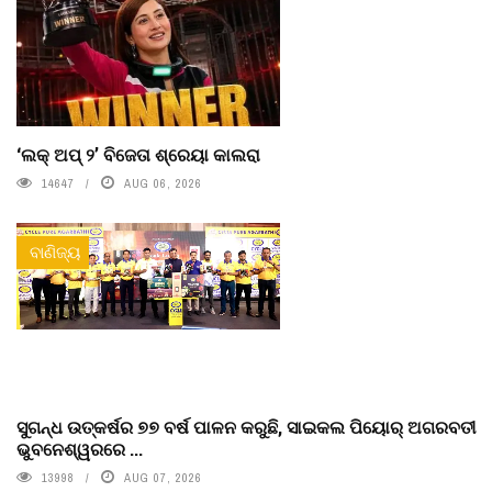
‘ଲକ୍ ଅପ୍ ୨’ ବିଜେତା ଶ୍ରେୟା କାଲରା
14647
AUG 06, 2026
ବାଣିଜ୍ୟ
ସୁଗନ୍ଧ ଉତ୍କର୍ଷର ୭୭ ବର୍ଷ ପାଳନ କରୁଛି, ସାଇକଲ ପିୟୋର୍‌ ଅଗରବତୀ
ଭୁବନେଶ୍ୱରରେ ...
13998
AUG 07, 2026