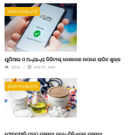
ଦେଶ-ଦେଶାନ୍ତର
ୟୁପିଆଇ ଓ ଅନ୍ୟାନ୍ୟ ଡିଜିଟାଲ୍ ନେଣଦେଣ ଉପରେ ଲାଗିବ ଶୁଳ୍କ
13341
AUG 07, 2026
ଦେଶ-ଦେଶାନ୍ତର
ଫେବ୍ରୁଆରି ପରଠୁ ମହଙ୍ଗା ଦୁଗ୍ଧ-ଚିନି-ତେଲ ମହଙ୍ଗା