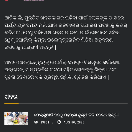
ଆଜିକାଲି, ମୁଦ୍ରିତ ଖବରକାଗଜ ପଢିବା ପାଇଁ ଲୋକଙ୍କ ପାଖରେ
ପର୍ଯ୍ୟାପ୍ତ ସମୟ ନାହିଁ, ଯାହା ଗତକାଲିର ସାଧାରଣ ଘଟଣାକୁ କଭର୍
କରିଥାଏ, ତେଣୁ ସର୍ବଶେଷ ଖବର ପାଇବା ପାଇଁ ସେମାନେ ସର୍ବଦା
ୱେବ୍ ପୋର୍ଟାଲ୍ କିମ୍ବା ଇଲେକ୍ଟ୍ରୋନିକ୍ ମିଡିଆ ଅନୁସରଣ
କରିବାକୁ ଆଗ୍ରହୀ ଅଟନ୍ତି |
ଆମର ଅନଲାଇନ୍ ନ୍ୟୁଜ୍ ପୋର୍ଟାଲ୍ ସମଗ୍ର ବିଶ୍ୱରେ ସର୍ବଶେଷ
ଅଦ୍ୟତନ, ସାମ୍ପ୍ରତିକ ଘଟଣା ସହିତ ଲୋକଙ୍କୁ ଶିକ୍ଷା ଏବଂ
ସୂଚନା ଦେବାରେ ଏକ ପ୍ରମୁଖ ଭୂମିକା ଗ୍ରହଣ କରିଥାଏ |
ଖବର
ଫେବ୍ରୁଆରି ପରଠୁ ମହଙ୍ଗା ଦୁଗ୍ଧ-ଚିନି-ତେଲ ମହଙ୍ଗା
13661
AUG 06, 2026