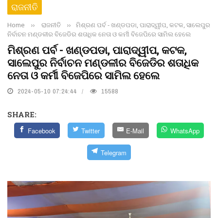
ରାଜନୀତି
Home
››
ରାଜନୀତି
››
ମିଶ୍ରଣ ପର୍ବ - ଖଣ୍ଡପଡା, ପାରାଦ୍ୱୀପ, କଟକ, ସାଲେପୁର
ନିର୍ବାଚନ ମଣ୍ଡଳୀର ବିଜେଡିର ଶତାଧିକ ନେତା ଓ କର୍ମୀ ବିଜେପିରେ ସାମିଲ ହେଲେ
ମିଶ୍ରଣ ପର୍ବ - ଖଣ୍ଡପଡା, ପାରାଦ୍ୱୀପ, କଟକ,
ସାଲେପୁର ନିର୍ବାଚନ ମଣ୍ଡଳୀର ବିଜେଡିର ଶତାଧିକ
ନେତା ଓ କର୍ମୀ ବିଜେପିରେ ସାମିଲ ହେଲେ
2024-05-10 07:24:44
15588
SHARE:
Facebook
Twitter
E-Mail
WhatsApp
Telegram