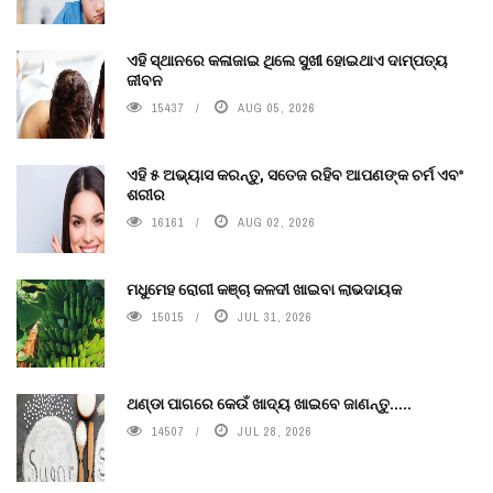
ଏହି ସ୍ଥାନରେ କଳାଜାଇ ଥିଲେ ସୁଖୀ ହୋଇଥାଏ ଦାମ୍ପତ୍ୟ
ଜୀବନ
15437
AUG 05, 2026
ଏହି ୫ ଅଭ୍ୟାସ କରନ୍ତୁ, ସତେଜ ରହିବ ଆପଣଙ୍କ ଚର୍ମ ଏବଂ
ଶରୀର
16161
AUG 02, 2026
ମଧୁମେହ ରୋଗୀ କଞ୍ଚା କଳଦୀ ଖାଇବା ଲାଭଦାୟକ
15015
JUL 31, 2026
ଥଣ୍ଡା ପାଗରେ କେଉଁ ଖାଦ୍ୟ ଖାଇବେ ଜାଣନ୍ତୁ.....
14507
JUL 28, 2026