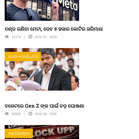
ତଣ୍ଡ ଗଣିବା ମେଟା, ଦେବ ୫ ହଜାର କୋଟିର ଜରିମାନା
14179
AUG 07, 2026
ଦେଶ-ଦେଶାନ୍ତର
ବଜେଟରେ Gen Z ଙ୍କ ପାଇଁ ବଡ଼ ଘୋଷଣା
15045
AUG 06, 2026
ମନୋରଞ୍ଜନ