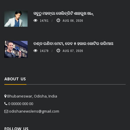
ସବୁଠୁ ମହଙ୍ଗା ସେଲିବ୍ରିଟି ଶାହରୁଖ ଖାନ୍
14761
AUG 06, 2026
ତଣ୍ଡ ଗଣିବା ମେଟା, ଦେବ ୫ ହଜାର କୋଟିର ଜରିମାନା
14179
AUG 07, 2026
ABOUT US
Bhubaneswar, Odisha, India
0 00000 000 00
odishanewslens@gmail.com
FOLLOW US