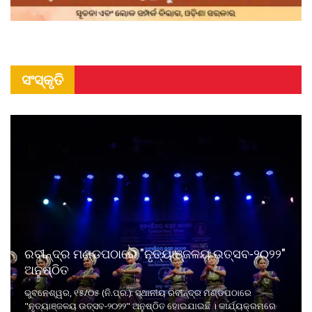
ସଂସ୍କୃତି
ରବୀନ୍ଦ୍ର ମଣ୍ଡପଠାରେ "ନୃତ୍ୟାଞ୍ଜଳୟ ଉତ୍ସବ-୨୦୨୨"
ଅନୁଷ୍ଠିତ
ଭୁବନେଶ୍ୱର, ୧୫/୦୫ (ନି.ପ୍ର.): ସ୍ଥାନୀୟ ରବୀନ୍ଦ୍ର ମଣ୍ଡପଠାରେ
"ନୃତ୍ୟାଞ୍ଜଳୟ ଉତ୍ସବ-୨୦୨୨" ଅନୁଷ୍ଠିତ ହୋଇଯାଇଛି । କାର୍ଯ୍ୟକ୍ରମରେ