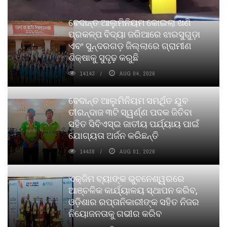
ବେଦାନ୍ତ ଆଲୁମିନିୟମ କୋଇଲା ଖଣି
ପ୍ରକଳ୍ପ ବିଦ୍ୟା ଜରିଆରେ ଝାରସୁଗୁଡ଼ା
ଏବଂ ସୁନ୍ଦରଗଡ଼ ଜିଲ୍ଲାରେ ଗ୍ରାମୀଣ
ଶିକ୍ଷାକୁ ସୁଦୃଢ଼ କରୁଛି
14143
AUG 04, 2026
ବେଦାନ୍ତ ଆଲୁମିନିୟମ ସମର୍ଥିତ ଯୁବ
ତୀରନ୍ଦାଜ ୩ଟି ସ୍ୱର୍ଣ୍ଣ ପଦକ ଜିତିବା
ସହିତ ସିବିଏସ୍ଇ ଜାତୀୟ ପର୍ଯ୍ୟାୟ ପାଇଁ
ଯୋଗ୍ୟତା ଅର୍ଜନ କରିଛନ୍ତି
14438
AUG 01, 2026
ଏକ୍ଜିମ ବ୍ୟାଙ୍କ ଭୁବନେଶ୍ୱରରେ
ଆଞ୍ଚଳିକ କାର୍ଯ୍ୟାଳୟ ସ୍ଥାପନ କରିବ,
ଓଡ଼ିଶାର ରପ୍ତାନିକାରୀଙ୍କ ସହିତ ନିଜର
ନିୟୋଜନତାକୁ ଗଭୀର କରିବ