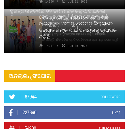
14606
JUL 31, 2026
ସୁଗନ୍ଧ ଉତ୍କର୍ଷର ୭୭ ବର୍ଷ ପାଳନ କରୁଛି, ସାଇକଲ
ବେଦାନ୍ତ ଆଲୁମିନିୟମ କୋଇଲା ଖଣି
ପିୟୋର୍‌ ଅଗରବତୀ ଭୁବନେଶ୍ୱରରେ ପାର୍ବଣ କାଳୀନ
ଝାରସୁଗୁଡା ଏବଂ ସୁନ୍ଦରଗଡ଼ ଜିଲ୍ଲାରେ
ନବସୃଜନ ଉନ୍ମୋଚନ କଲା
ଦିବ୍ୟାଙ୍ଗଙ୍କ ପାଇଁ ସହାୟତାକୁ ବ୍ୟାପକ
ବାଉଁଶ ବିହୀନ କଠିନ ଧୂପ ଏବଂ ମେଦିନୀ ଜୁଡୱା କପ୍‌ ସାମ୍ବ୍ରାନି ପ୍ରଦର୍ଶିତ କରୁଛି; ନବସୃଜନ,
କରିଛି
ଦୀର୍ଘସ୍ଥାୟିତା ଏବଂ ଆଧ୍ୟାତ୍ମିକ ଅନୁଭୂତି ସହିତ ଓଡ଼ିଶା ପ୍ରତି ପ୍ରତିବଦ୍ଧତା ପୁନଃ ସୁଦୃଢୀକରଣ କରୁଛି
14257
JUL 29, 2026
ଅନଲାଇନ୍ ସଂଯୋଗ
67944
FOLLOWERS
227640
LIKES
54300
SUBSCRIBERS