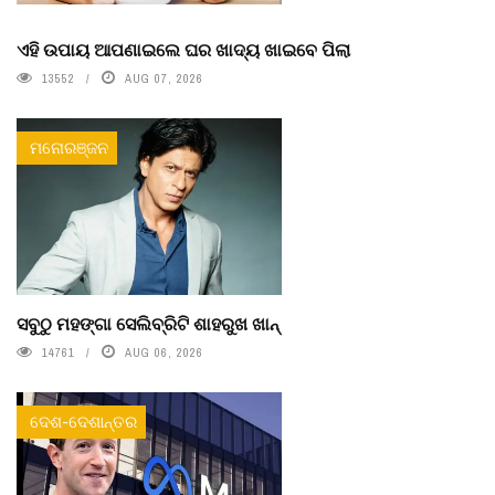
ଏହି ଉପାୟ ଆପଣାଇଲେ ଘର ଖାଦ୍ୟ ଖାଇବେ ପିଲା
13552
AUG 07, 2026
ମନୋରଞ୍ଜନ
ସବୁଠୁ ମହଙ୍ଗା ସେଲିବ୍ରିଟି ଶାହରୁଖ ଖାନ୍
14761
AUG 06, 2026
ଦେଶ-ଦେଶାନ୍ତର