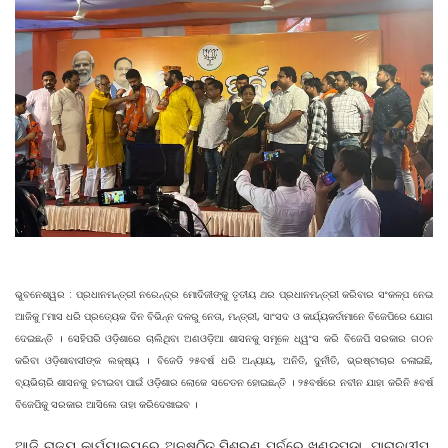
ଭୁବନେଶ୍ୱର : ପ୍ରଧାନମନ୍ତ୍ରୀ ନରେନ୍ଦ୍ର ମୋଦିଜୀଙ୍କୁ ତୃତୀୟ ଥର ପ୍ରଧାନମନ୍ତ୍ରୀ କରିବାର ସଂକଳ୍ପ ନେଇ
ଆଜିକୁ ୮ମାସ ଧରି ପ୍ରତ୍ୟେକ ଦିନ ବିଭିନ୍ନ ଦଳରୁ ନେତା, ମନ୍ତ୍ରୀ, ସାଂସଦ ଓ କାର୍ଯ୍ୟକର୍ତାମାନେ ବିଜେପିରେ ଯୋଗ
ଦେଇଛନ୍ତି । ସେହିପରି ଓଡ଼ିଶାରେ ଚାଲିଥିବା ଅଣଓଡ଼ିଆ ଶାସନକୁ ସମୂଳେ ଧ୍ୱଂସ କରି ବିଜେପି ସରକାର ଗଠନ
କରିବା ଓଡ଼ିଶାବାସୀଙ୍କ ଲକ୍ଷ୍ୟ । ବିଜେଡି ୨୫ବର୍ଷ ଧରି ଅନ୍ୟାୟ, ଅନିତି, ଦୁର୍ନୀତି, ଭ୍ରଷ୍ଟାଚାର ଚଳାଇଛି,
ବ୍ୟଭିଚାରି ଶାସନକୁ ହଟାଇବା ପାଇଁ ଓଡ଼ିଶାର ଲୋକେ ସଚେତନ ହୋଇଛନ୍ତି । ୨୫ବର୍ଷରେ ନବୀନ ଯାହା କରିନି ୫ବର୍ଷ
ବିଜେପିକୁ ସରକାର ଆସିଲେ ତାହା କରିଦେଖାଇବ ।
ଆଜି ରାଜ୍ୟ କାର୍ଯ୍ୟାଳୟରେ ଅନୁଷ୍ଠିତ ମିଶ୍ରଣ ପର୍ବରେ ଖଣ୍ଡପଡା, ପାରାଦ୍ୱୀପ,