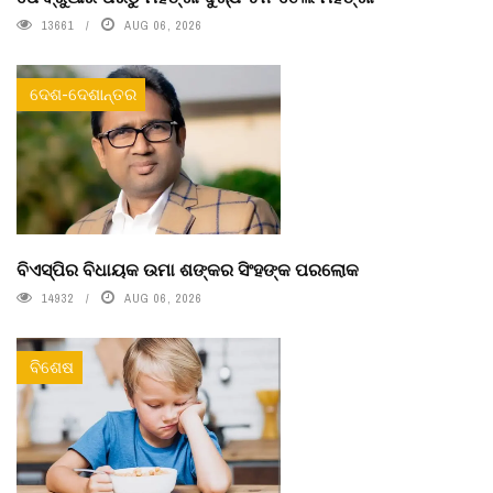
13661
AUG 06, 2026
ଦେଶ-ଦେଶାନ୍ତର
ବିଏସ୍‌ପିର ବିଧାୟକ ଉମା ଶଙ୍କର ସିଂହଙ୍କ ପରଲୋକ
14932
AUG 06, 2026
ବିଶେଷ