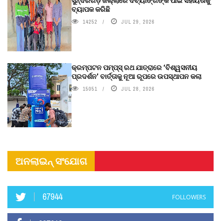
ସୁନ୍ଦରଗଡ଼ ଜିଲ୍ଲାରେ ଦିବ୍ୟାଙ୍ଗଙ୍କ ପାଇଁ ସହାୟତାକୁ
ବ୍ୟାପକ କରିଛି
14252
JUL 29, 2026
କ୍ରମ୍ପଟନ ପମ୍ପ୍‌ସ୍‌ ରଥ ଯାତ୍ରାରେ ‘ବିଶ୍ୱସନୀୟ
ପ୍ରଦର୍ଶନ’ ବାର୍ତ୍ତାକୁ ନୂଆ ରୂପରେ ଉପସ୍ଥାପନ କଲା
15051
JUL 28, 2026
ଅନଲାଇନ୍ ସଂଯୋଗ
67944
FOLLOWERS