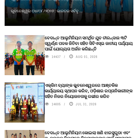
ଭୁବନେଶ୍ୱର ୦୪/୦୮/୨୦୨୬ : ଭାରତର ସର୍ବବୃ ...
ବେଦାନ୍ତ ଆଲୁମିନିୟମ ସମର୍ଥିତ ଯୁବ ତୀରନ୍ଦାଜ ୩ଟି
ସ୍ୱର୍ଣ୍ଣ ପଦକ ଜିତିବା ସହିତ ସିବିଏସ୍ଇ ଜାତୀୟ ପର୍ଯ୍ୟାୟ
ପାଇଁ ଯୋଗ୍ୟତା ଅର୍ଜନ କରିଛନ୍ତି
14437
AUG 01, 2026
ଏକ୍ଜିମ ବ୍ୟାଙ୍କ ଭୁବନେଶ୍ୱରରେ ଆଞ୍ଚଳିକ
କାର୍ଯ୍ୟାଳୟ ସ୍ଥାପନ କରିବ, ଓଡ଼ିଶାର ରପ୍ତାନିକାରୀଙ୍କ
ସହିତ ନିଜର ନିୟୋଜନତାକୁ ଗଭୀର କରିବ
14605
JUL 31, 2026
ବେଦାନ୍ତ ଆଲୁମିନିୟମ କୋଇଲା ଖଣି ଝାରସୁଗୁଡା ଏବଂ