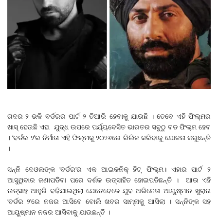
ଗଦର-୨ ଭଳି ବର୍ଡରର ପାର୍ଟ ୨ ତିଆରି ହେବାକୁ ଯାଉଛି । ତେବେ ଏହି ଫିଲ୍ମର
ଖାସ୍ ହେଉଛି ଏହା ଯୁଦ୍ଧ ଉପରେ ପର୍ଯ୍ୟବେସିତ ଭାରତର ସବୁଠୁ ବଡ ଫିଲ୍ମ ହେବ
। ‘ବର୍ଡର ୨’ର ନିର୍ମାତା ଏହି ଫିଲ୍ମକୁ ୨୦୨୬ରେ ରିଲିଜ କରିବାକୁ ଯୋଜନା କରୁଛନ୍ତି
।
ସନ୍ନି ଦେଓଲଙ୍କ ‘ବର୍ଡର’ର ଏକ ଆଇକନିକ୍ ହିଟ୍ ଫିଲ୍ମ। ଏହାର ପାର୍ଟ ୨
ଆସୁଥିବାର ଜଣାପଡିବା ପରେ ଦର୍ଶକ ଉତ୍ସାହିତ ହୋଇପଡିଛନ୍ତି । ଆଉ ଏହି
ଉତ୍ସାହ ଆହୁରି ବଢିଯାଇଥିଲା ଯେତେବେଳେ ଯୁବ ଅଭିନେତା ଆୟୁଷ୍ମାନ ଖୁରାନା
‘ବର୍ଡର ୨’ରେ ନଜର ଆସିବେ ବୋଲି ଖବର ସାମ୍ନାକୁ ଆସିଲା । ସନ୍ନିଙ୍କ ସହ
ଆୟୁଷ୍ମାନ ନଜର ଆସିବାକୁ ଯାଉଛନ୍ତି ।