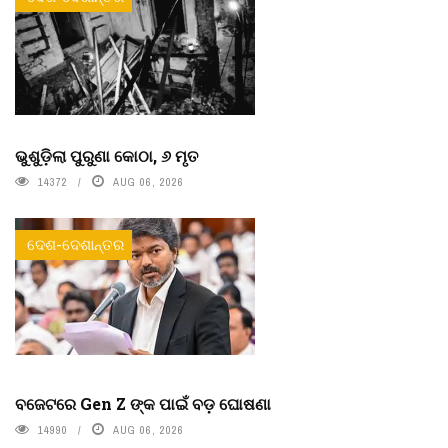
ଭୁଶୁଡ଼ିଲା ପୁରୁଣା କୋଠା, ୬ ମୃତ
14372
AUG 06, 2026
ଦେଶ-ଦେଶାନ୍ତର
ବଜେଟରେ Gen Z ଙ୍କ ପାଇଁ ବଡ଼ ଘୋଷଣା
14990
AUG 06, 2026