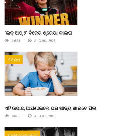
‘ଲକ୍ ଅପ୍ ୨’ ବିଜେତା ଶ୍ରେୟା କାଲରା
14591
AUG 06, 2026
ବିଶେଷ
ଏହି ଉପାୟ ଆପଣାଇଲେ ଘର ଖାଦ୍ୟ ଖାଇବେ ପିଲା
13485
AUG 07, 2026
ଦେଶ-ଦେଶାନ୍ତର