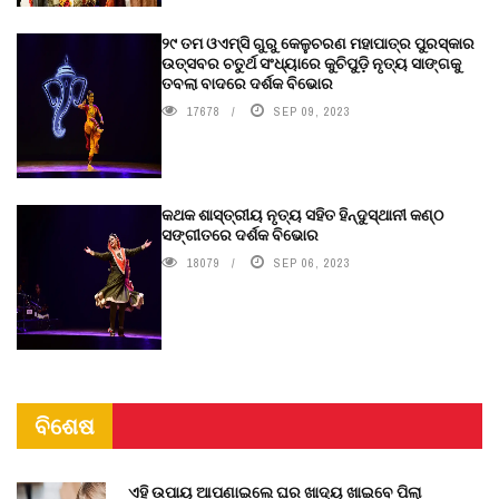
୨୯ ତମ ଓଏମ୍‌ସି ଗୁରୁ କେଳୁଚରଣ ମହାପାତ୍ର ପୁରସ୍କାର
ଉତ୍ସବର ଚତୁର୍ଥ ସଂଧ୍ୟାରେ କୁଚିପୁଡ଼ି ନୃତ୍ୟ ସାଙ୍ଗକୁ
ତବଲା ବାଦରେ ଦର୍ଶକ ବିଭୋର
17678
SEP 09, 2023
କଥକ ଶାସ୍ତ୍ରୀୟ ନୃତ୍ୟ ସହିତ ହିନ୍ଦୁସ୍ଥାନୀ କଣ୍ଠ
ସଙ୍ଗୀତରେ ଦର୍ଶକ ବିଭୋର
18079
SEP 06, 2023
ବିଶେଷ
ଏହି ଉପାୟ ଆପଣାଇଲେ ଘର ଖାଦ୍ୟ ଖାଇବେ ପିଲା