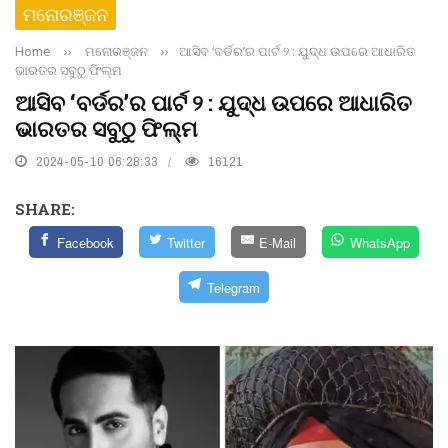
ମନୋରଞ୍ଜନ
Home
››
ମନୋରଞ୍ଜନ
››
ଆସିବ ‘ବର୍ଡର’ର ପାର୍ଟ ୨ : ଯୁଦ୍ଧ ଉପରେ ଆଧାରିତ
ଭାରତର ସବୁଠୁ ଫିଲ୍ମ
ଆସିବ ‘ବର୍ଡର’ର ପାର୍ଟ ୨ : ଯୁଦ୍ଧ ଉପରେ ଆଧାରିତ
ଭାରତର ସବୁଠୁ ଫିଲ୍ମ
2024-05-10 06:28:33
16121
SHARE:
Facebook
Twitter
E-Mail
WhatsApp
Telegram