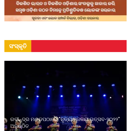
ସଂସ୍କୃତି
ରବୀନ୍ଦ୍ର ମଣ୍ଡପଠାରେ "ନୃତ୍ୟାଞ୍ଜଳୟ ଉତ୍ସବ-୨୦୨୨"
ଅନୁଷ୍ଠିତ