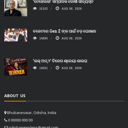
‘ତେହେଲକା’ ସମ୍ପାଦକ ଦୋଷୀ ସାବ୍ୟସ୍ତ
15102
AUG 06, 2026
ବଜେଟରେ Gen Z ଙ୍କ ପାଇଁ ବଡ଼ ଘୋଷଣା
14990
AUG 06, 2026
‘ଲକ୍ ଅପ୍ ୨’ ବିଜେତା ଶ୍ରେୟା କାଲରା
14591
AUG 06, 2026
ABOUT US
Bhubaneswar, Odisha, India
0 00000 000 00
odishanewslens@gmail.com