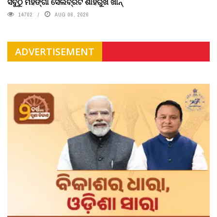
ସବୁଠୁ ମହଙ୍ଗା ସେଲିବ୍ରିଟି ଶାହରୁଖ ଖାନ୍
14702
AUG 06, 2026
ADVERTISEMENT