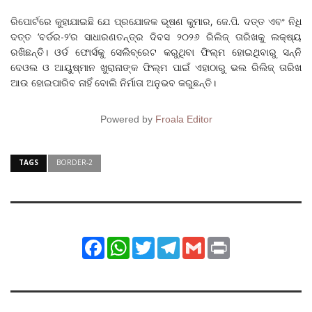
ରିପୋର୍ଟରେ କୁହାଯାଇଛି ଯେ ପ୍ରଯୋଜକ ଭୂଷଣ କୁମାର, ଜେ.ପି. ଦତ୍ତ ଏବଂ ନିଧି
ଦତ୍ତ ‘ବର୍ଡର-୨’ର ସାଧାରଣତନ୍ତ୍ର ଦିବସ ୨୦୨୬ ରିଲିଜ୍ ତାରିଖକୁ ଲକ୍ଷ୍ୟ
ରଖିଛନ୍ତି। ଓର୍ଡ ଫୋର୍ସକୁ ସେଲିବ୍ରେଟ କରୁଥିବା ଫିଲ୍ମ ହୋଇଥିବାରୁ ସନ୍ନି
ଦେଓଲ ଓ ଆୟୁଷ୍ମାନ ଖୁରାନାଙ୍କ ଫିଲ୍ମ ପାଇଁ ଏହାଠାରୁ ଭଲ ରିଲିଜ୍ ତାରିଖ
ଆଉ ହୋଇପାରିବ ନାହିଁ ବୋଲି ନିର୍ମାତା ଅନୁଭବ କରୁଛନ୍ତି।
Powered by
Froala Editor
TAGS
BORDER-2
Facebook
WhatsApp
Twitter
Telegram
Gmail
Print