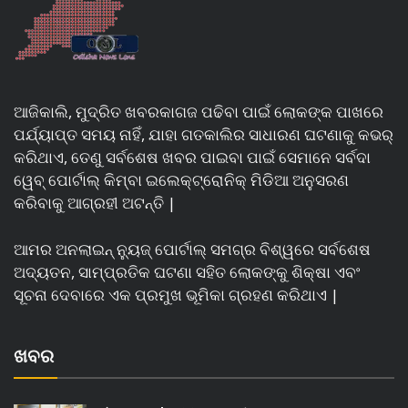
ଆଜିକାଲି, ମୁଦ୍ରିତ ଖବରକାଗଜ ପଢିବା ପାଇଁ ଲୋକଙ୍କ ପାଖରେ
ପର୍ଯ୍ୟାପ୍ତ ସମୟ ନାହିଁ, ଯାହା ଗତକାଲିର ସାଧାରଣ ଘଟଣାକୁ କଭର୍
କରିଥାଏ, ତେଣୁ ସର୍ବଶେଷ ଖବର ପାଇବା ପାଇଁ ସେମାନେ ସର୍ବଦା
ୱେବ୍ ପୋର୍ଟାଲ୍ କିମ୍ବା ଇଲେକ୍ଟ୍ରୋନିକ୍ ମିଡିଆ ଅନୁସରଣ
କରିବାକୁ ଆଗ୍ରହୀ ଅଟନ୍ତି |
ଆମର ଅନଲାଇନ୍ ନ୍ୟୁଜ୍ ପୋର୍ଟାଲ୍ ସମଗ୍ର ବିଶ୍ୱରେ ସର୍ବଶେଷ
ଅଦ୍ୟତନ, ସାମ୍ପ୍ରତିକ ଘଟଣା ସହିତ ଲୋକଙ୍କୁ ଶିକ୍ଷା ଏବଂ
ସୂଚନା ଦେବାରେ ଏକ ପ୍ରମୁଖ ଭୂମିକା ଗ୍ରହଣ କରିଥାଏ |
ଖବର