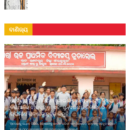
ବାଣିଜ୍ୟ
ବେଦାନ୍ତ ଆଲୁମିନିୟମ କୋଇଲା ଖଣି ପ୍ରକଳ୍ପ ବିଦ୍ୟା
ଜରିଆରେ ଝାରସୁଗୁଡ଼ା ଏବଂ ସୁନ୍ଦରଗଡ଼ ଜିଲ୍ଲାରେ
ଗ୍ରାମୀଣ ଶିକ୍ଷାକୁ ସୁଦୃଢ଼ କରୁଛି
ପାଠପଢାକୁ ଉନ୍ନତ କରିବା, ଶିକ୍ଷକଙ୍କୁ ସମର୍ଥନ କରିବା ଏବଂ ଶିକ୍ଷାଗତ ସମ୍ବଳକୁ ମଜବୁତ କରିବା
ଦ୍ୱାରା ୨୫,୦୦୦ ଛାତ୍ରଛାତ୍ରୀ ଏହା ଦ୍ୱାରା ଉପକୃତ ହୋଇଛନ୍ତି