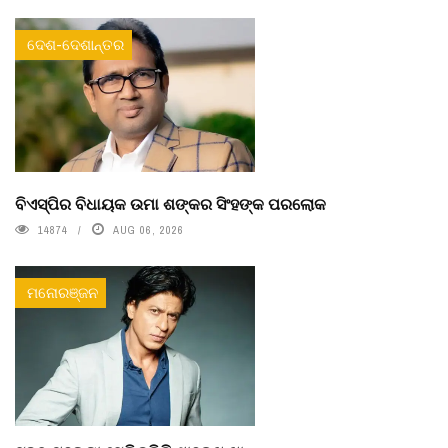
ଦେଶ-ଦେଶାନ୍ତର
ବିଏସ୍‌ପିର ବିଧାୟକ ଉମା ଶଙ୍କର ସିଂହଙ୍କ ପରଲୋକ
14874
AUG 06, 2026
ମନୋରଞ୍ଜନ