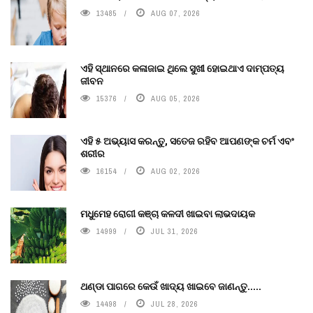
13485
AUG 07, 2026
ଏହି ସ୍ଥାନରେ କଳାଜାଇ ଥିଲେ ସୁଖୀ ହୋଇଥାଏ ଦାମ୍ପତ୍ୟ
ଜୀବନ
15376
AUG 05, 2026
ଏହି ୫ ଅଭ୍ୟାସ କରନ୍ତୁ, ସତେଜ ରହିବ ଆପଣଙ୍କ ଚର୍ମ ଏବଂ
ଶରୀର
16154
AUG 02, 2026
ମଧୁମେହ ରୋଗୀ କଞ୍ଚା କଳଦୀ ଖାଇବା ଲାଭଦାୟକ
14999
JUL 31, 2026
ଥଣ୍ଡା ପାଗରେ କେଉଁ ଖାଦ୍ୟ ଖାଇବେ ଜାଣନ୍ତୁ.....
14498
JUL 28, 2026