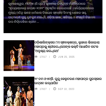
ଭୁବନେଶ୍ୱର, ୧୫/୦୫ (ନି.ପ୍ର.): ସ୍ଥାନୀୟ ରବୀନ୍ଦ୍ର ମଣ୍ଡପଠାରେ
"ନୃତ୍ୟାଞ୍ଜଳୟ ଉତ୍ସବ-୨୦୨୨" ଅନୁଷ୍ଠିତ ହୋଇଯାଇଛି । କାର୍ଯ୍ୟକ୍ରମରେ
ମୁଖ୍ୟ ଅତିଥି ଭାବେ ଧର୍ମଶାଳା ବିଧାୟକ ସ୍ଵାଧୀନ ହିମାଂଶୁ ଶେଖର ସାହୁ,
ପଦ୍ମଶ୍ରୀ ଗୁରୁ କୁମକୁମ ମହାନ୍ତି, ଓଡ଼ିଆ ଭାଷା, ସାହିତ୍ୟ ଓ ସଂସ୍କୃତି ବିଭାଗର
ଉପ-ନିର୍ଦ୍ଦେଶିକା ଶ୍ରୀମ ...
ଓଡ଼ିଶାଲିଙ୍କ୍ସର ୮ମ ସ୍ଵନକ୍ଷତ୍ର, ଲୁହରେ ଭିଜାଇଲା
ମହାପ୍ରଭୁ ଶ୍ରୀଜଗନ୍ନାଥଙ୍କ ଭକ୍ତି ଆଧାରିତ ନାଟକ
‘ଅଦୃଶ୍ୟ ଜଗନ୍ନାଥ‘
17017
JUN 25, 2025
୨୯ ତମ ଓଏମ୍‌ସି. ଗୁରୁ କେଳୁଚରଣ ମହାପାତ୍ର ପୁରସ୍କାର
ଉତ୍ସବ ଉଦ୍‍ଯାପିତ
17627
SEP 10, 2023