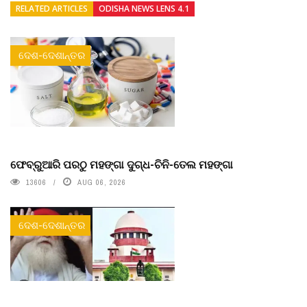
RELATED ARTICLES
ODISHA NEWS LENS 4.1
ଦେଶ-ଦେଶାନ୍ତର
ଫେବ୍ରୁଆରି ପରଠୁ ମହଙ୍ଗା ଦୁଗ୍ଧ-ଚିନି-ତେଲ ମହଙ୍ଗା
13606
AUG 06, 2026
ଦେଶ-ଦେଶାନ୍ତର