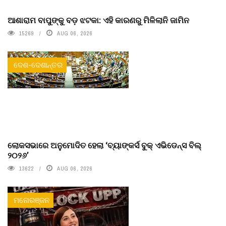
ଆଶାରାମ ବାପୁଙ୍କୁ ବଡ଼ ଝଟକା: ଏହି କାରଣରୁ ମିଳିଲାନି ଜାମିନ
15269
AUG 06, 2026
ଦେଶ-ଦେଶାନ୍ତର
ଲୋକସଭାରେ ଅନୁମୋଦିତ ହେଲା ‘ବ୍ୟାଙ୍କର୍ସ ବୁକ୍ ଏଭିଡେନ୍ସ ବିଲ୍
୨୦୨୬’
13622
AUG 06, 2026
ମନୋରଞ୍ଜନ