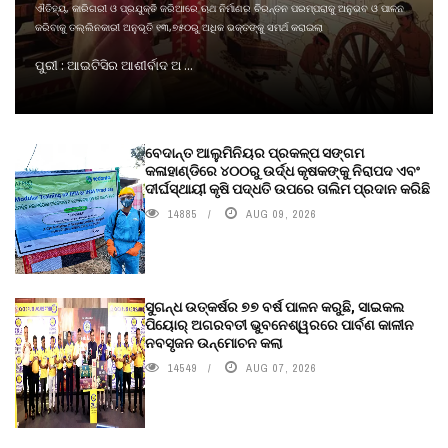
ଐତିହ୍ୟ, କାରିଗରୀ ଓ ପ୍ରଯୁକ୍ତି ଜରିଆରେ ଋଥ ନିର୍ମାଣର ଚିରନ୍ତନ ପରମ୍ପରାକୁ ଅନୁଭବ ଓ ପାଳନ
କରିବାକୁ ତଲ୍ଲିନକାରୀ ଅନୁଭୂତି ୧୩,୭୫୦ରୁ ଅଧିକ ଭକ୍ତଙ୍କୁ ସମର୍ଥ କରାଇଲା
ପୁରୀ : ଆଇଟିସିର ଆଶୀର୍ବାଦ ଅ ...
ବେଦାନ୍ତ ଆଲୁମିନିୟର ପ୍ରକଳ୍ପ ସଙ୍ଗମ
କଳାହାଣ୍ଡିରେ ୪୦୦ରୁ ଉର୍ଦ୍ଧ କୃଷକଙ୍କୁ ନିରାପଦ ଏବଂ
ଦୀର୍ଘସ୍ଥାୟୀ କୃଷି ପଦ୍ଧତି ଉପରେ ତାଲିମ ପ୍ରଦାନ କରିଛି
14885
AUG 09, 2026
ସୁଗନ୍ଧ ଉତ୍କର୍ଷର ୭୭ ବର୍ଷ ପାଳନ କରୁଛି, ସାଇକଲ
ପିୟୋର୍‌ ଅଗରବତୀ ଭୁବନେଶ୍ୱରରେ ପାର୍ବଣ କାଳୀନ
ନବସୃଜନ ଉନ୍ମୋଚନ କଲା
14549
AUG 07, 2026