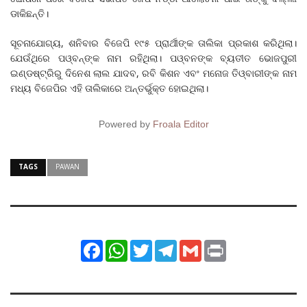
ଡାକିଛନ୍ତି।
ସୂଚନାଯୋଗ୍ୟ, ଶନିବାର ବିଜେପି ୧୯୫ ପ୍ରାର୍ଥୀଙ୍କ ତାଲିକା ପ୍ରକାଶ କରିଥିଲା।
ଯେଉଁଥିରେ ପଓ୍ବନ୍‌ଙ୍କ ନାମ ରହିଥିଲା। ପଓ୍ବନଙ୍କ ବ୍ୟତୀତ ଭୋଜପୁରୀ
ଇଣ୍ଡଷ୍ଟ୍ରିରୁ ଦିନେଶ ଲାଲ ଯାଦବ, ରବି କିଶନ ଏବଂ ମନୋଜ ତିଓ୍ବାରୀଙ୍କ ନାମ
ମଧ୍ୟ ବିଜେପିର ଏହି ତାଲିକାରେ ଅନ୍ତର୍ଭୁକ୍ତ ହୋଇଥିଲା।
Powered by
Froala Editor
TAGS
PAWAN
Facebook
WhatsApp
Twitter
Telegram
Gmail
Print