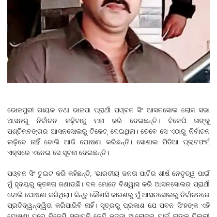
ଭୋଜପୁରୀ ଗାୟକ ତଥା ଭାଜପା ପ୍ରାର୍ଥୀ ପଓ୍ବନ ସିଂ ଆସନସୋଲ ଲୋକ ସଭା
ଆସନରୁ ନିର୍ବାଚନ ଳଢ଼ିବାକୁ ମନା କରି ଦେଇଛନ୍ତି। ବିଜେପି ତାଙ୍କୁ
ପଶ୍ଚିମବଙ୍ଗର ଆସନସୋଲରୁ ଟିକେଟ୍‌ ଦେଇଥିଲା। ତେବେ ସେ ଏଠାରୁ ନିର୍ବାଚନ
ଲଢ଼ିବେ ନାହିଁ ବୋଲି ଆଜି ଘୋଷଣା କରିଛନ୍ତି। ସୋଶାଲ ମିଡିଆ ପ୍ଲାଟଫର୍ମ
ଏକ୍ସରେ ଏନେଇ ସେ ସୂଚନା ଦେଇଛନ୍ତି।
ପଓ୍ବନ ସିଂ ଟୁଇଟ କରି କହିଛନ୍ତି, ‘ଭାରତୀୟ ଜନତା ପାର୍ଟିର ଶୀର୍ଷ ନେତୃତ୍ୱ ପାଇଁ
ମୁଁ ହୃଦୟରୁ କୃତଜ୍ଞତା ଜଣାଉଛି। ଦଳ ମୋତେ ବିଶ୍ୱାସ କରି ଆସନସୋଲର ପ୍ରାର୍ଥୀ
ବୋଲି ଘୋଷଣା କରିଥିଲା। କିନ୍ତୁ କୌଣସି କାରଣରୁ ମୁଁ ଆସନସୋଲରୁ ନିର୍ବାଚନରେ
ପ୍ରତିଦ୍ୱନ୍ଦ୍ୱିତା କରିପାରିବି ନାହିଁ। ସୂତ୍ରରୁ ପ୍ରକାଶ ଯେ ପବନ ସିଂହଙ୍କ ଏହି
ଘୋଷଣା ପରେ ବିଜେପି ସଭାପତି ଜେପି ନଡ୍ଡା ଆଲୋଚନା ପାଇଁ ତାଙ୍କୁ ଦିଲ୍ଲୀ