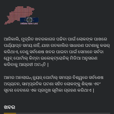
ଆଜିକାଲି, ମୁଦ୍ରିତ ଖବରକାଗଜ ପଢିବା ପାଇଁ ଲୋକଙ୍କ ପାଖରେ
ପର୍ଯ୍ୟାପ୍ତ ସମୟ ନାହିଁ, ଯାହା ଗତକାଲିର ସାଧାରଣ ଘଟଣାକୁ କଭର୍
କରିଥାଏ, ତେଣୁ ସର୍ବଶେଷ ଖବର ପାଇବା ପାଇଁ ସେମାନେ ସର୍ବଦା
ୱେବ୍ ପୋର୍ଟାଲ୍ କିମ୍ବା ଇଲେକ୍ଟ୍ରୋନିକ୍ ମିଡିଆ ଅନୁସରଣ
କରିବାକୁ ଆଗ୍ରହୀ ଅଟନ୍ତି |
ଆମର ଅନଲାଇନ୍ ନ୍ୟୁଜ୍ ପୋର୍ଟାଲ୍ ସମଗ୍ର ବିଶ୍ୱରେ ସର୍ବଶେଷ
ଅଦ୍ୟତନ, ସାମ୍ପ୍ରତିକ ଘଟଣା ସହିତ ଲୋକଙ୍କୁ ଶିକ୍ଷା ଏବଂ
ସୂଚନା ଦେବାରେ ଏକ ପ୍ରମୁଖ ଭୂମିକା ଗ୍ରହଣ କରିଥାଏ |
ଖବର