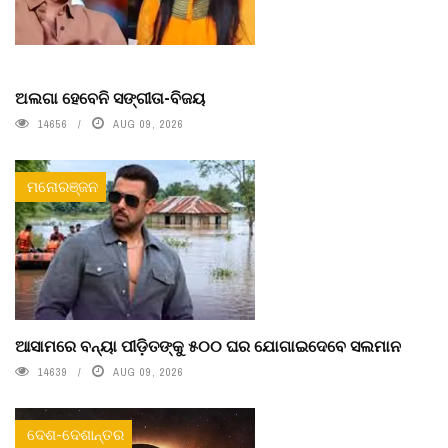
ଅଲଗା ହେବେନି ସଙ୍ଗୀତା-ବିଜୟ
14656
AUG 09, 2026
ମନୋରଞ୍ଜନ
ଆସାମରେ ବନ୍ୟା ପୀଡ଼ିତଙ୍କୁ ୫୦୦ ଘର ଯୋଗାଇଦେବେ ସଲମାନ
14639
AUG 09, 2026
ଦେଶ-ଦେଶାନ୍ତର