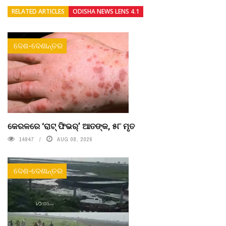
RELATED ARTICLES
ODISHA NEWS LENS 4.1
ଦେଶ-ଦେଶାନ୍ତର
କେରଳରେ ‘ରାଟ୍ ଫିଭର୍’ ଆତଙ୍କ, ୫୮ ମୃତ
14947
AUG 08, 2026
ଦେଶ-ଦେଶାନ୍ତର