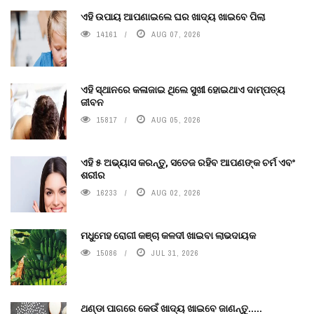
ଏହି ଉପାୟ ଆପଣାଇଲେ ଘର ଖାଦ୍ୟ ଖାଇବେ ପିଲା
14161
AUG 07, 2026
ଏହି ସ୍ଥାନରେ କଳାଜାଇ ଥିଲେ ସୁଖୀ ହୋଇଥାଏ ଦାମ୍ପତ୍ୟ
ଜୀବନ
15817
AUG 05, 2026
ଏହି ୫ ଅଭ୍ୟାସ କରନ୍ତୁ, ସତେଜ ରହିବ ଆପଣଙ୍କ ଚର୍ମ ଏବଂ
ଶରୀର
16233
AUG 02, 2026
ମଧୁମେହ ରୋଗୀ କଞ୍ଚା କଳଦୀ ଖାଇବା ଲାଭଦାୟକ
15086
JUL 31, 2026
ଥଣ୍ଡା ପାଗରେ କେଉଁ ଖାଦ୍ୟ ଖାଇବେ ଜାଣନ୍ତୁ.....