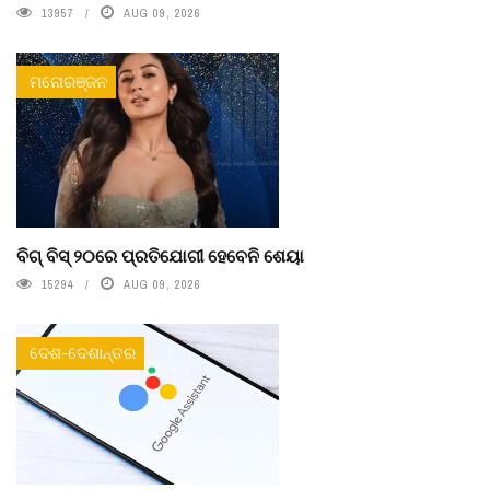
13957
AUG 09, 2026
ମନୋରଞ୍ଜନ
ବିଗ୍ ବିସ୍ ୨୦ରେ ପ୍ରତିଯୋଗୀ ହେବେନି ଶେୟା
15294
AUG 09, 2026
ଦେଶ-ଦେଶାନ୍ତର