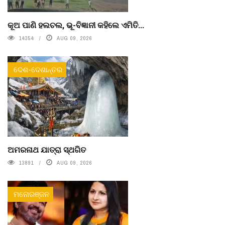
କୂଅ ପାଣି ହଲଚଲ, ଭୂ-ବିଜ୍ଞାନୀ କହିଲେ ଏମିତି...
14354
AUG 09, 2026
ଦେଶ-ଦେଶାନ୍ତର
ଅମରନାଥ ଯାତ୍ରା ସ୍ଥଗିତ
13891
AUG 09, 2026
ମନୋରଞ୍ଜନ