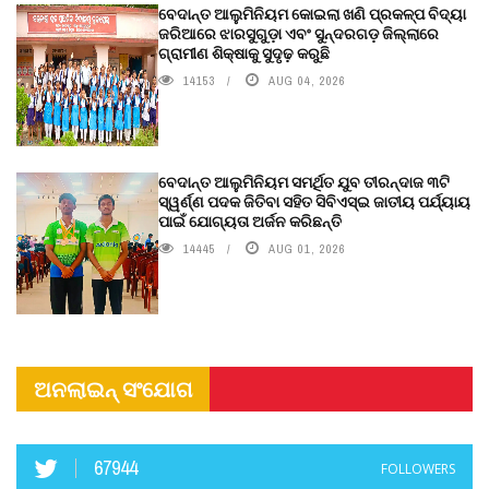
ବେଦାନ୍ତ ଆଲୁମିନିୟମ କୋଇଲା ଖଣି ପ୍ରକଳ୍ପ ବିଦ୍ୟା
ଜରିଆରେ ଝାରସୁଗୁଡ଼ା ଏବଂ ସୁନ୍ଦରଗଡ଼ ଜିଲ୍ଲାରେ
ଗ୍ରାମୀଣ ଶିକ୍ଷାକୁ ସୁଦୃଢ଼ କରୁଛି
14153
AUG 04, 2026
ବେଦାନ୍ତ ଆଲୁମିନିୟମ ସମର୍ଥିତ ଯୁବ ତୀରନ୍ଦାଜ ୩ଟି
ସ୍ୱର୍ଣ୍ଣ ପଦକ ଜିତିବା ସହିତ ସିବିଏସ୍ଇ ଜାତୀୟ ପର୍ଯ୍ୟାୟ
ପାଇଁ ଯୋଗ୍ୟତା ଅର୍ଜନ କରିଛନ୍ତି
14445
AUG 01, 2026
ଅନଲାଇନ୍ ସଂଯୋଗ
67944
FOLLOWERS