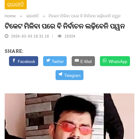
ରାଜନୀତି
Home
››
ରାଜନୀତି
››
ଟିକେଟ ମିଳିବା ପରେ ବି ନିର୍ବାଚନ ଲଢ଼ିବେନି ପୱନ
ଟିକେଟ ମିଳିବା ପରେ ବି ନିର୍ବାଚନ ଲଢ଼ିବେନି ପୱନ
2024-03-03 16:31:16
15324
SHARE:
Facebook
Twitter
E-Mail
WhatsApp
Telegram