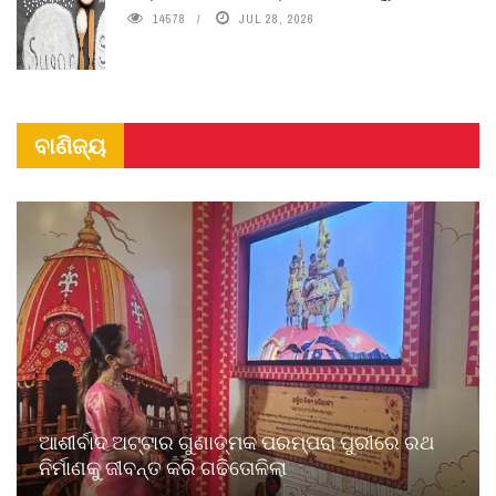
14578
JUL 28, 2026
ବାଣିଜ୍ୟ
ଆଶୀର୍ବାଦ ଅଟ୍ଟାର ଗୁଣାତ୍ମକ ପରମ୍ପରା ପୁରୀରେ ରଥ
ନିର୍ମାଣକୁ ଜୀବନ୍ତ କରି ଗଢିତୋଳିଲା