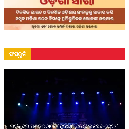
ସଂସ୍କୃତି
ରବୀନ୍ଦ୍ର ମଣ୍ଡପଠାରେ "ନୃତ୍ୟାଞ୍ଜଳୟ ଉତ୍ସବ-୨୦୨୨"