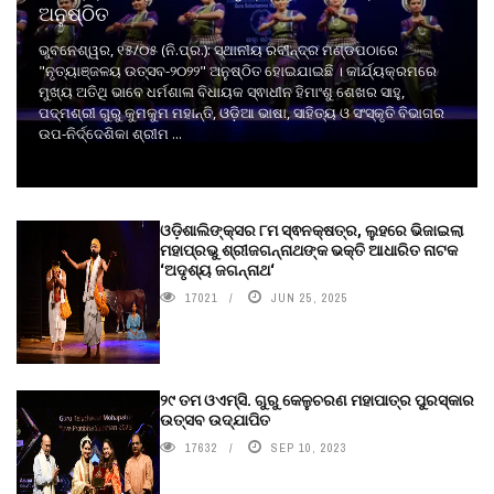
ଅନୁଷ୍ଠିତ
ଭୁବନେଶ୍ୱର, ୧୫/୦୫ (ନି.ପ୍ର.): ସ୍ଥାନୀୟ ରବୀନ୍ଦ୍ର ମଣ୍ଡପଠାରେ
"ନୃତ୍ୟାଞ୍ଜଳୟ ଉତ୍ସବ-୨୦୨୨" ଅନୁଷ୍ଠିତ ହୋଇଯାଇଛି । କାର୍ଯ୍ୟକ୍ରମରେ
ମୁଖ୍ୟ ଅତିଥି ଭାବେ ଧର୍ମଶାଳା ବିଧାୟକ ସ୍ଵାଧୀନ ହିମାଂଶୁ ଶେଖର ସାହୁ,
ପଦ୍ମଶ୍ରୀ ଗୁରୁ କୁମକୁମ ମହାନ୍ତି, ଓଡ଼ିଆ ଭାଷା, ସାହିତ୍ୟ ଓ ସଂସ୍କୃତି ବିଭାଗର
ଉପ-ନିର୍ଦ୍ଦେଶିକା ଶ୍ରୀମ ...
ଓଡ଼ିଶାଲିଙ୍କ୍ସର ୮ମ ସ୍ଵନକ୍ଷତ୍ର, ଲୁହରେ ଭିଜାଇଲା
ମହାପ୍ରଭୁ ଶ୍ରୀଜଗନ୍ନାଥଙ୍କ ଭକ୍ତି ଆଧାରିତ ନାଟକ
‘ଅଦୃଶ୍ୟ ଜଗନ୍ନାଥ‘
17021
JUN 25, 2025
୨୯ ତମ ଓଏମ୍‌ସି. ଗୁରୁ କେଳୁଚରଣ ମହାପାତ୍ର ପୁରସ୍କାର
ଉତ୍ସବ ଉଦ୍‍ଯାପିତ
17632
SEP 10, 2023