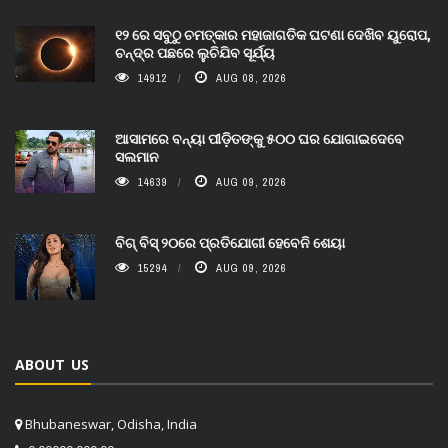
୧୨ ରେ ସବୁଠୁ ଚମତ୍କାର ମହାଜାଗତିକ ଘଟଣା ଦେଖିବ ୟୁରୋପ,
ଚନ୍ଦ୍ର ପଛରେ ଲୁଚିଯିବ ସୂର୍ଯ୍ୟ
14912
AUG 08, 2026
ଆସାମରେ ବନ୍ୟା ପୀଡ଼ିତଙ୍କୁ ୫୦୦ ଘର ଯୋଗାଇଦେବେ
ସଲମାନ
14639
AUG 09, 2026
ବିଗ୍ ବିସ୍ ୨୦ରେ ପ୍ରତିଯୋଗୀ ହେବେନି ଶେୟା
15294
AUG 09, 2026
ABOUT US
Bhubaneswar, Odisha, India