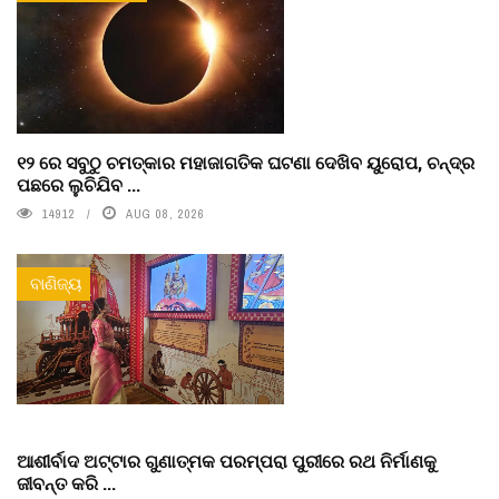
୧୨ ରେ ସବୁଠୁ ଚମତ୍କାର ମହାଜାଗତିକ ଘଟଣା ଦେଖିବ ୟୁରୋପ, ଚନ୍ଦ୍ର
ପଛରେ ଲୁଚିଯିବ ...
14912
AUG 08, 2026
ବାଣିଜ୍ୟ
ଆଶୀର୍ବାଦ ଅଟ୍ଟାର ଗୁଣାତ୍ମକ ପରମ୍ପରା ପୁରୀରେ ରଥ ନିର୍ମାଣକୁ
ଜୀବନ୍ତ କରି ...