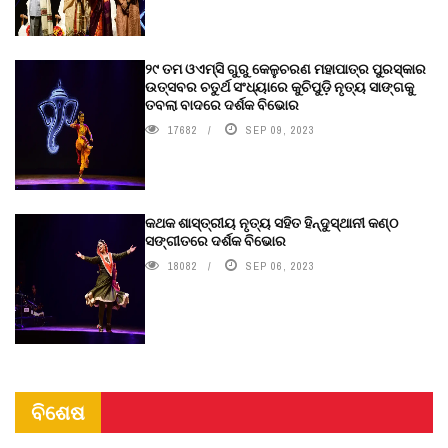
୨୯ ତମ ଓଏମ୍‌ସି ଗୁରୁ କେଳୁଚରଣ ମହାପାତ୍ର ପୁରସ୍କାର
ଉତ୍ସବର ଚତୁର୍ଥ ସଂଧ୍ୟାରେ କୁଚିପୁଡ଼ି ନୃତ୍ୟ ସାଙ୍ଗକୁ
ତବଲା ବାଦରେ ଦର୍ଶକ ବିଭୋର
17682
SEP 09, 2023
କଥକ ଶାସ୍ତ୍ରୀୟ ନୃତ୍ୟ ସହିତ ହିନ୍ଦୁସ୍ଥାନୀ କଣ୍ଠ
ସଙ୍ଗୀତରେ ଦର୍ଶକ ବିଭୋର
18082
SEP 06, 2023
ବିଶେଷ