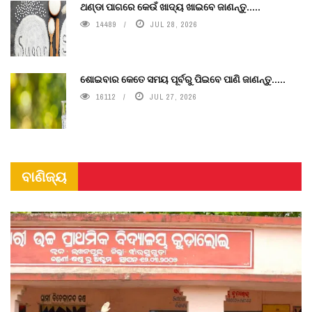
ଥଣ୍ଡା ପାଗରେ କେଉଁ ଖାଦ୍ୟ ଖାଇବେ ଜାଣନ୍ତୁ.....
14489
JUL 28, 2026
ଶୋଇବାର କେତେ ସମୟ ପୂର୍ବରୁ ପିଇବେ ପାଣି ଜାଣନ୍ତୁ.....
16112
JUL 27, 2026
ବାଣିଜ୍ୟ