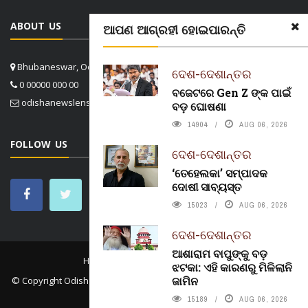
ABOUT US
ଆପଣ ଆଗ୍ରହୀ ହୋଇପାରନ୍ତି
Bhubaneswar, Odisha, India
ଦେଶ-ଦେଶାନ୍ତର
0 00000 000 00
ବଜେଟରେ Gen Z ଙ୍କ ପାଇଁ
odishanewslens@gmail.com
ବଡ଼ ଘୋଷଣା
14904
AUG 06, 2026
FOLLOW US
ଦେଶ-ଦେଶାନ୍ତର
‘ତେହେଲକା’ ସମ୍ପାଦକ
ଦୋଷୀ ସାବ୍ୟସ୍ତ
15023
AUG 06, 2026
ଦେଶ-ଦେଶାନ୍ତର
ଆଶାରାମ ବାପୁଙ୍କୁ ବଡ଼
HOME
CONTACT US
ABOUT US
ଝଟକା: ଏହି କାରଣରୁ ମିଳିଲାନି
ଜାମିନ
© Copyright
Odisha News Lens 4.1
. All rights reserved. in association
with
Konect.In
15189
AUG 06, 2026