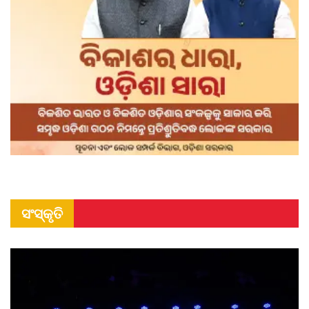
ସଂସ୍କୃତି