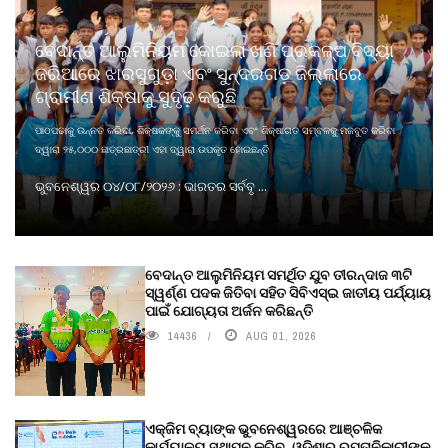
ବେଦାନ୍ତ ଆଲୁମିନିୟମ କୋଇଲା ଖଣି ପ୍ରକଳ୍ପ ବିଦ୍ୟା
ଜରିଆରେ ଝାରସୁଗୁଡ଼ା ଏବଂ ସୁନ୍ଦରଗଡ଼ ଜିଲ୍ଲାରେ
ଗ୍ରାମୀଣ ଶିକ୍ଷାକୁ ସୁଦୃଢ଼ କରୁଛି
ପାଠପଢାକୁ ଉନ୍ନତ କରିବା, ଶିକ୍ଷକଙ୍କୁ ସମର୍ଥନ କରିବା ଏବଂ ଶିକ୍ଷାଗତ ସମ୍ବଳକୁ ମଜବୁତ କରିବା
ଦ୍ୱାରା ୨୫,୦୦୦ ଛାତ୍ରଛାତ୍ରୀ ଏହା ଦ୍ୱାରା ଉପକୃତ ହୋଇଛନ୍ତି
ଭୁବନେଶ୍ୱର ୦୪/୦୮/୨୦୨୬ : ଭାରତର ସର୍ବବୃ ...
ବେଦାନ୍ତ ଆଲୁମିନିୟମ ସମର୍ଥିତ ଯୁବ ତୀରନ୍ଦାଜ ୩ଟି
ସ୍ୱର୍ଣ୍ଣ ପଦକ ଜିତିବା ସହିତ ସିବିଏସ୍ଇ ଜାତୀୟ ପର୍ଯ୍ୟାୟ
ପାଇଁ ଯୋଗ୍ୟତା ଅର୍ଜନ କରିଛନ୍ତି
14436
AUG 01, 2026
ଏକ୍ଜିମ ବ୍ୟାଙ୍କ ଭୁବନେଶ୍ୱରରେ ଆଞ୍ଚଳିକ
କାର୍ଯ୍ୟାଳୟ ସ୍ଥାପନ କରିବ, ଓଡ଼ିଶାର ରପ୍ତାନିକାରୀଙ୍କ