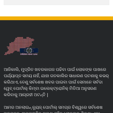
ଆଜିକାଲି, ମୁଦ୍ରିତ ଖବରକାଗଜ ପଢିବା ପାଇଁ ଲୋକଙ୍କ ପାଖରେ
ପର୍ଯ୍ୟାପ୍ତ ସମୟ ନାହିଁ, ଯାହା ଗତକାଲିର ସାଧାରଣ ଘଟଣାକୁ କଭର୍
କରିଥାଏ, ତେଣୁ ସର୍ବଶେଷ ଖବର ପାଇବା ପାଇଁ ସେମାନେ ସର୍ବଦା
ୱେବ୍ ପୋର୍ଟାଲ୍ କିମ୍ବା ଇଲେକ୍ଟ୍ରୋନିକ୍ ମିଡିଆ ଅନୁସରଣ
କରିବାକୁ ଆଗ୍ରହୀ ଅଟନ୍ତି |
ଆମର ଅନଲାଇନ୍ ନ୍ୟୁଜ୍ ପୋର୍ଟାଲ୍ ସମଗ୍ର ବିଶ୍ୱରେ ସର୍ବଶେଷ