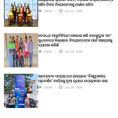
ସହିତ ନିଜର ନିୟୋଜନତାକୁ ଗଭୀର କରିବ
14604
JUL 31, 2026
ବେଦାନ୍ତ ଆଲୁମିନିୟମ କୋଇଲା ଖଣି ଝାରସୁଗୁଡା ଏବଂ
ସୁନ୍ଦରଗଡ଼ ଜିଲ୍ଲାରେ ଦିବ୍ୟାଙ୍ଗଙ୍କ ପାଇଁ ସହାୟତାକୁ
ବ୍ୟାପକ କରିଛି
14252
JUL 29, 2026
କ୍ରମ୍ପଟନ ପମ୍ପ୍‌ସ୍‌ ରଥ ଯାତ୍ରାରେ ‘ବିଶ୍ୱସନୀୟ
ପ୍ରଦର୍ଶନ’ ବାର୍ତ୍ତାକୁ ନୂଆ ରୂପରେ ଉପସ୍ଥାପନ କଲା
15049
JUL 28, 2026