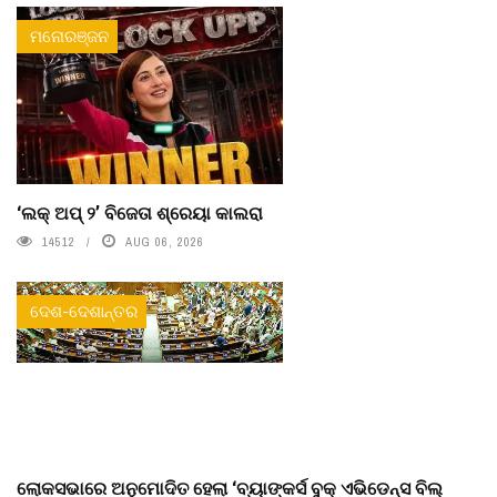
ମନୋରଞ୍ଜନ
‘ଲକ୍ ଅପ୍ ୨’ ବିଜେତା ଶ୍ରେୟା କାଲରା
14512
AUG 06, 2026
ଦେଶ-ଦେଶାନ୍ତର
ଲୋକସଭାରେ ଅନୁମୋଦିତ ହେଲା ‘ବ୍ୟାଙ୍କର୍ସ ବୁକ୍ ଏଭିଡେନ୍ସ ବିଲ୍