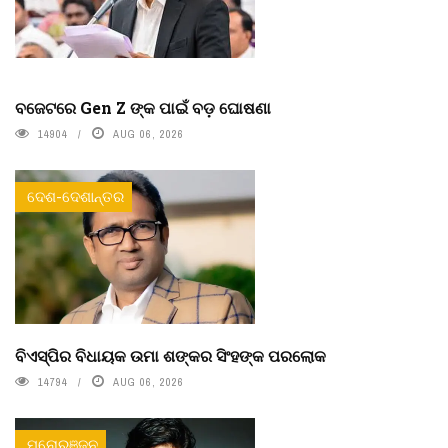
ବଜେଟରେ Gen Z ଙ୍କ ପାଇଁ ବଡ଼ ଘୋଷଣା
14904
AUG 06, 2026
ଦେଶ-ଦେଶାନ୍ତର
ବିଏସ୍‌ପିର ବିଧାୟକ ଉମା ଶଙ୍କର ସିଂହଙ୍କ ପରଲୋକ
14794
AUG 06, 2026
ମନୋରଞ୍ଜନ