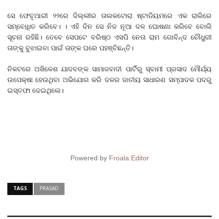
ସେ ଫେବୃଆରୀ ୨୨ରେ ଦିଲ୍ଲୀର ତାଲକଟୋରା ଷ୍ଟାଡିୟମରେ ଏକ ରାଲିରେ
ସମ୍ବୋଧିତ କରିବେ। । ଏହି ଦିନ ସେ ନିଜ ନୂଆ ଦଳ ଘୋଷଣା କରିବେ ବୋଲି
ସୂଚନା ରହିଛି। ତେବେ ସେପଟେ ବରିଷ୍ଠ ଏସପି ନେତା ରାମ ଗୋବିନ୍ଦ ଚୌଧୁରୀ
ତାଙ୍କୁ ବୁଝାଇବା ପାଇଁ ତାଙ୍କ ଘରେ ପହଞ୍ଚିଛନ୍ତି।
ନିକଟରେ ଅଖିଳେଶ ଯାଦବଙ୍କ ସାମାଜବାଦୀ ପାର୍ଟିରୁ ସ୍ବାମୀ ପ୍ରସାଦ ମୌର୍ଯ୍ୟ
ଉପେକ୍ଷା ହେଉଥିବା ଅଭିଯୋଗ କରି ଦଳର ଜାତୀୟ ସାଧାରଣ ସମ୍ପାଦକ ପଦରୁ
ଇସ୍ତଫା ଦେଇଥିଲେ।
Powered by
Froala Editor
TAGS
PRASAD