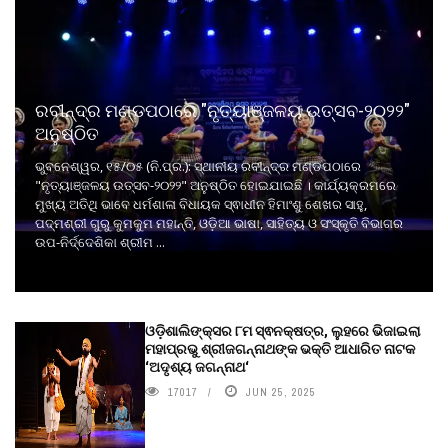
ରବୀନ୍ଦ୍ର ମଣ୍ଡପଠାରେ "ନୃତ୍ୟାଞ୍ଜଳୟ ଉତ୍ସବ-୨୦୨୨"
ଅନୁଷ୍ଠିତ
ଭୁବନେଶ୍ୱର, ୧୫/୦୫ (ନି.ପ୍ର.): ସ୍ଥାନୀୟ ରବୀନ୍ଦ୍ର ମଣ୍ଡପଠାରେ
"ନୃତ୍ୟାଞ୍ଜଳୟ ଉତ୍ସବ-୨୦୨୨" ଅନୁଷ୍ଠିତ ହୋଇଯାଇଛି । କାର୍ଯ୍ୟକ୍ରମରେ
ମୁଖ୍ୟ ଅତିଥି ଭାବେ ଧର୍ମଶାଳା ବିଧାୟକ ସ୍ଵାଧୀନ ହିମାଂଶୁ ଶେଖର ସାହୁ,
ପଦ୍ମଶ୍ରୀ ଗୁରୁ କୁମକୁମ ମହାନ୍ତି, ଓଡ଼ିଆ ଭାଷା, ସାହିତ୍ୟ ଓ ସଂସ୍କୃତି ବିଭାଗର
ଉପ-ନିର୍ଦ୍ଦେଶିକା ଶ୍ରୀମ ...
ଓଡ଼ିଶାଲିଙ୍କ୍ସର ୮ମ ସ୍ଵନକ୍ଷତ୍ର, ଲୁହରେ ଭିଜାଇଲା
ମହାପ୍ରଭୁ ଶ୍ରୀଜଗନ୍ନାଥଙ୍କ ଭକ୍ତି ଆଧାରିତ ନାଟକ
‘ଅଦୃଶ୍ୟ ଜଗନ୍ନାଥ‘
17017
JUN 25, 2025