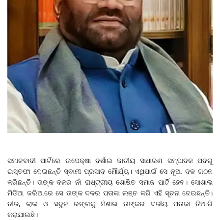
ସମାଜବାଦୀ ପାର୍ଟିରେ ଉପେକ୍ଷା ଦର୍ଶାଇ ଜାତୀୟ ସାଧାରଣ ସମ୍ପାଦକ ପଦରୁ
ଇସ୍ତଫା ଦେଇଛନ୍ତି ସ୍ବାମୀ ପ୍ରସାଦ ମୌର୍ଯ୍ୟ। ଏଥିପାଇଁ ସେ ନୂଆ ଦଳ ଗଠନ
କରିଛନ୍ତି। ତାଙ୍କ ଦଳର ନାଁ ରାଷ୍ଟ୍ରୀୟ ଶୋଷିତ ସମାଜ ପାର୍ଟି ହେବ। ସୋଶାଲ
ମିଡିଆ ଜରିଆରେ ସେ ତାଙ୍କ ଦଳର ପତାକା ଲଞ୍ଚ କରି ଏହି ସୂଚନା ଦେଇଛନ୍ତି।
ନୀଳ, ଲାଲ ଓ ସବୁଜ ରଙ୍ଗକୁ ମିଶାଇ ତାଙ୍କର ଦଳୀୟ ପତାକା ତିଆରି
କରାଯାଇଛି।