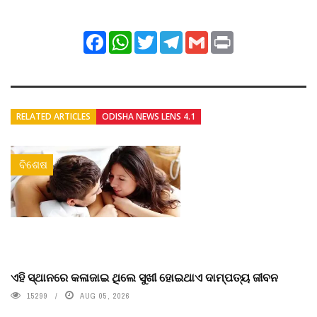
Facebook
WhatsApp
Twitter
Telegram
Gmail
Print
RELATED ARTICLES
ODISHA NEWS LENS 4.1
ବିଶେଷ
ଏହି ସ୍ଥାନରେ କଳାଜାଇ ଥିଲେ ସୁଖୀ ହୋଇଥାଏ ଦାମ୍ପତ୍ୟ ଜୀବନ
15299
AUG 05, 2026