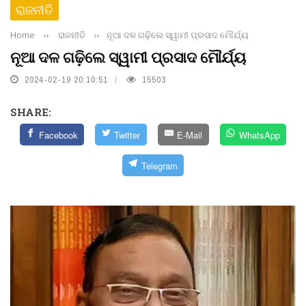
ରାଜନୀତି
Home
››
ରାଜନୀତି
››
ନୂଆ ଦଳ ଗଢ଼ିଲେ ସ୍ୱାମୀ ପ୍ରସାଦ ମୌର୍ଯ୍ୟ
ନୂଆ ଦଳ ଗଢ଼ିଲେ ସ୍ୱାମୀ ପ୍ରସାଦ ମୌର୍ଯ୍ୟ
2024-02-19 20:10:51
15503
SHARE:
Facebook
Twitter
E-Mail
WhatsApp
Telegram