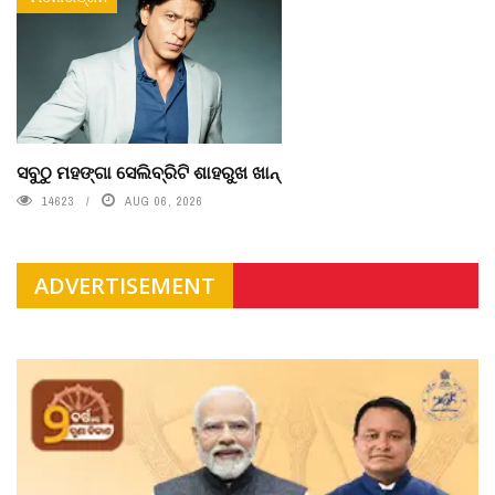
ସବୁଠୁ ମହଙ୍ଗା ସେଲିବ୍ରିଟି ଶାହରୁଖ ଖାନ୍
14623
AUG 06, 2026
ADVERTISEMENT