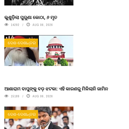
ଭୁଶୁଡ଼ିଲା ପୁରୁଣା କୋଠା, ୬ ମୃତ
14292
AUG 06, 2026
ଦେଶ-ଦେଶାନ୍ତର
ଆଶାରାମ ବାପୁଙ୍କୁ ବଡ଼ ଝଟକା: ଏହି କାରଣରୁ ମିଳିଲାନି ଜାମିନ
15189
AUG 06, 2026
ଦେଶ-ଦେଶାନ୍ତର