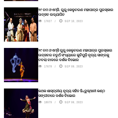
୨୯ ତମ ଓଏମ୍‌ସି. ଗୁରୁ କେଳୁଚରଣ ମହାପାତ୍ର ପୁରସ୍କାର
ଉତ୍ସବ ଉଦ୍‍ଯାପିତ
17627
SEP 10, 2023
୨୯ ତମ ଓଏମ୍‌ସି ଗୁରୁ କେଳୁଚରଣ ମହାପାତ୍ର ପୁରସ୍କାର
ଉତ୍ସବର ଚତୁର୍ଥ ସଂଧ୍ୟାରେ କୁଚିପୁଡ଼ି ନୃତ୍ୟ ସାଙ୍ଗକୁ
ତବଲା ବାଦରେ ଦର୍ଶକ ବିଭୋର
17678
SEP 09, 2023
କଥକ ଶାସ୍ତ୍ରୀୟ ନୃତ୍ୟ ସହିତ ହିନ୍ଦୁସ୍ଥାନୀ କଣ୍ଠ
ସଙ୍ଗୀତରେ ଦର୍ଶକ ବିଭୋର
18079
SEP 06, 2023