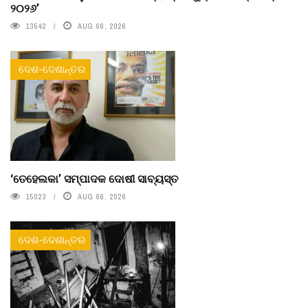
୨୦୨୬’
13542
AUG 06, 2026
ଦେଶ-ଦେଶାନ୍ତର
‘ତେହେଲକା’ ସମ୍ପାଦକ ଦୋଷୀ ସାବ୍ୟସ୍ତ
15023
AUG 06, 2026
ଦେଶ-ଦେଶାନ୍ତର