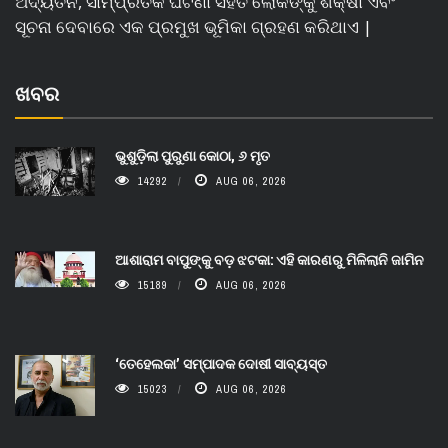
ଅଦ୍ୟତନ, ସାମ୍ପ୍ରତିକ ଘଟଣା ସହିତ ଲୋକଙ୍କୁ ଶିକ୍ଷା ଏବଂ
ସୂଚନା ଦେବାରେ ଏକ ପ୍ରମୁଖ ଭୂମିକା ଗ୍ରହଣ କରିଥାଏ |
ଖବର
ଭୁଶୁଡ଼ିଲା ପୁରୁଣା କୋଠା, ୬ ମୃତ
14292
AUG 06, 2026
ଆଶାରାମ ବାପୁଙ୍କୁ ବଡ଼ ଝଟକା: ଏହି କାରଣରୁ ମିଳିଲାନି ଜାମିନ
15189
AUG 06, 2026
‘ତେହେଲକା’ ସମ୍ପାଦକ ଦୋଷୀ ସାବ୍ୟସ୍ତ
15023
AUG 06, 2026