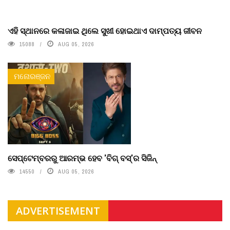
ଏହି ସ୍ଥାନରେ କଳାଜାଇ ଥିଲେ ସୁଖୀ ହୋଇଥାଏ ଦାମ୍ପତ୍ୟ ଜୀବନ
15088
AUG 05, 2026
ମନୋରଞ୍ଜନ
ସେପ୍ଟେମ୍ବରରୁ ଆରମ୍ଭ ହେବ 'ବିଗ୍ ବସ୍'ର ସିଜିନ୍
14550
AUG 05, 2026
ADVERTISEMENT