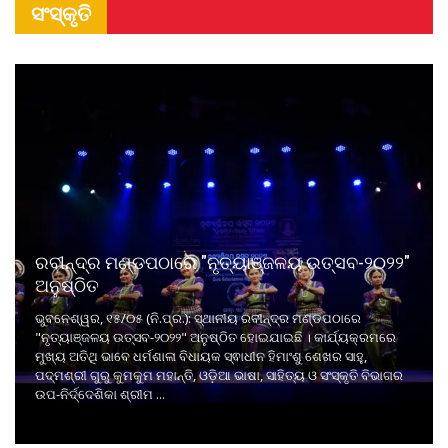
ସଂସ୍କୃତି
ରବୀନ୍ଦ୍ର ମଣ୍ଡପଠାରେ "ନୃତ୍ୟାଞ୍ଜଳୟ ଉତ୍ସବ-୨୦୨୨"
ଅନୁଷ୍ଠିତ
ଭୁବନେଶ୍ୱର, ୧୫/୦୫ (ନି.ପ୍ର.): ସ୍ଥାନୀୟ ରବୀନ୍ଦ୍ର ମଣ୍ଡପଠାରେ
"ନୃତ୍ୟାଞ୍ଜଳୟ ଉତ୍ସବ-୨୦୨୨" ଅନୁଷ୍ଠିତ ହୋଇଯାଇଛି । କାର୍ଯ୍ୟକ୍ରମରେ
ମୁଖ୍ୟ ଅତିଥି ଭାବେ ଧର୍ମଶାଳା ବିଧାୟକ ସ୍ଵାଧୀନ ହିମାଂଶୁ ଶେଖର ସାହୁ,
ପଦ୍ମଶ୍ରୀ ଗୁରୁ କୁମକୁମ ମହାନ୍ତି, ଓଡ଼ିଆ ଭାଷା, ସାହିତ୍ୟ ଓ ସଂସ୍କୃତି ବିଭାଗର
ଉପ-ନିର୍ଦ୍ଦେଶିକା ଶ୍ରୀମ ...