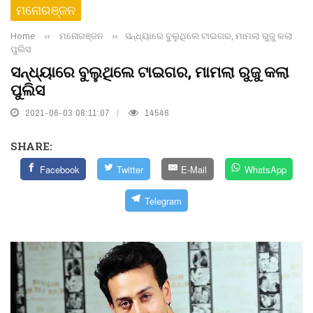
ମନୋରଞ୍ଜନ
Home
››
ମନୋରଞ୍ଜନ
››
ସନ୍ଧ୍ୟାରେ ବୁଲୁଥିଲେ ଟାଇଗର, ମାମଲା ରୁଜୁ କଲା
ପୁଲିସ
ସନ୍ଧ୍ୟାରେ ବୁଲୁଥିଲେ ଟାଇଗର, ମାମଲା ରୁଜୁ କଲା
ପୁଲିସ
2021-06-03 08:11:07
14546
SHARE:
Facebook
Twitter
E-Mail
WhatsApp
Telegram