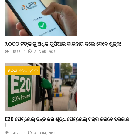
୨,୦୦୦ ଟଙ୍କାରୁ ଅଧିକ ୟୁପିଆଇ କାରବାର କଲେ ଦେବେ ଶୁଳ୍କ!
15667
AUG 05, 2026
ଦେଶ-ଦେଶାନ୍ତର
E20 ପେଟ୍ରୋଲ୍ ବନ୍ଦ କରି ଶୁଦ୍ଧ ପେଟ୍ରୋଲ୍ ବିକ୍ରି କରିବେ ସରକାର
!
14676
AUG 04, 2026