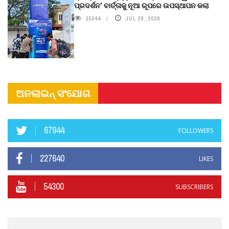
ପ୍ରଦର୍ଶନ’ ବାର୍ତ୍ତାକୁ ନୂଆ ରୂପରେ ଉପସ୍ଥାପନ କଲା
15044
JUL 28, 2026
ଅନଲାଇନ୍ ସଂଯୋଗ
67944
FOLLOWERS
227640
LIKES
54300
SUBSCRIBERS