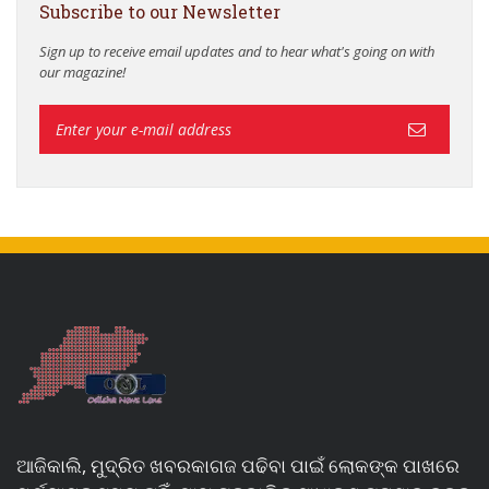
Subscribe to our Newsletter
Sign up to receive email updates and to hear what's going on with
our magazine!
ଆଜିକାଲି, ମୁଦ୍ରିତ ଖବରକାଗଜ ପଢିବା ପାଇଁ ଲୋକଙ୍କ ପାଖରେ