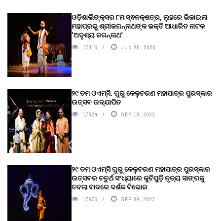
ଓଡ଼ିଶାଲିଙ୍କ୍ସର ୮ମ ସ୍ଵନକ୍ଷତ୍ର, ଲୁହରେ ଭିଜାଇଲା
ମହାପ୍ରଭୁ ଶ୍ରୀଜଗନ୍ନାଥଙ୍କ ଭକ୍ତି ଆଧାରିତ ନାଟକ
‘ଅଦୃଶ୍ୟ ଜଗନ୍ନାଥ‘
17015
JUN 25, 2025
୨୯ ତମ ଓଏମ୍‌ସି. ଗୁରୁ କେଳୁଚରଣ ମହାପାତ୍ର ପୁରସ୍କାର
ଉତ୍ସବ ଉଦ୍‍ଯାପିତ
17624
SEP 10, 2023
୨୯ ତମ ଓଏମ୍‌ସି ଗୁରୁ କେଳୁଚରଣ ମହାପାତ୍ର ପୁରସ୍କାର
ଉତ୍ସବର ଚତୁର୍ଥ ସଂଧ୍ୟାରେ କୁଚିପୁଡ଼ି ନୃତ୍ୟ ସାଙ୍ଗକୁ
ତବଲା ବାଦରେ ଦର୍ଶକ ବିଭୋର
17675
SEP 09, 2023