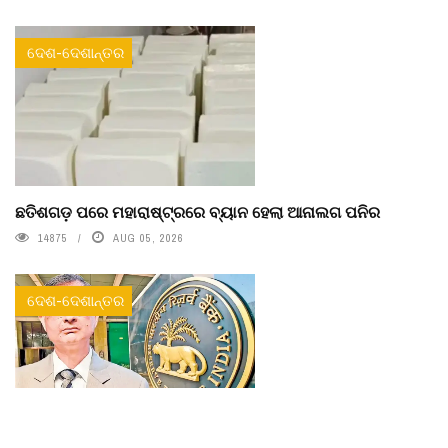
ଦେଶ-ଦେଶାନ୍ତର
ଛତିଶଗଡ଼ ପରେ ମହାରାଷ୍ଟ୍ରରେ ବ୍ୟାନ ହେଲା ଆନାଲଗ ପନିର
14875
AUG 05, 2026
ଦେଶ-ଦେଶାନ୍ତର