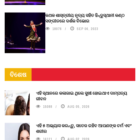
କଥକ ଶାସ୍ତ୍ରୀୟ ନୃତ୍ୟ ସହିତ ହିନ୍ଦୁସ୍ଥାନୀ କଣ୍ଠ
ସଙ୍ଗୀତରେ ଦର୍ଶକ ବିଭୋର
18076
SEP 06, 2023
ବିଶେଷ
ଏହି ସ୍ଥାନରେ କଳାଜାଇ ଥିଲେ ସୁଖୀ ହୋଇଥାଏ ଦାମ୍ପତ୍ୟ
ଜୀବନ
15088
AUG 05, 2026
ଏହି ୫ ଅଭ୍ୟାସ କରନ୍ତୁ, ସତେଜ ରହିବ ଆପଣଙ୍କ ଚର୍ମ ଏବଂ
ଶରୀର
16121
AUG 02, 2026