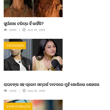
ସୁର୍ପଣଖା ଚରିତ୍ର ହିଁ କାହିଁକି?
15602
AUG 05, 2026
ମନୋରଞ୍ଜନ
ରାଘବଙ୍କ ସହ ପ୍ରେମ ସମ୍ପର୍କ ବାବଦରେ ମୁହଁ ଖୋଲିଲେ ଶେହନାଜ
13432
AUG 05, 2026
ଦେଶ-ଦେଶାନ୍ତର