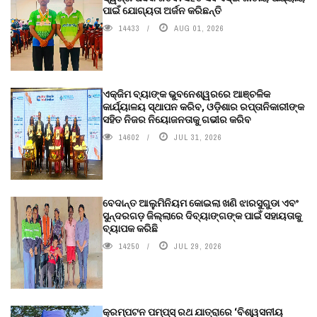
ପାଇଁ ଯୋଗ୍ୟତା ଅର୍ଜନ କରିଛନ୍ତି
14433
AUG 01, 2026
ଏକ୍ଜିମ ବ୍ୟାଙ୍କ ଭୁବନେଶ୍ୱରରେ ଆଞ୍ଚଳିକ
କାର୍ଯ୍ୟାଳୟ ସ୍ଥାପନ କରିବ, ଓଡ଼ିଶାର ରପ୍ତାନିକାରୀଙ୍କ
ସହିତ ନିଜର ନିୟୋଜନତାକୁ ଗଭୀର କରିବ
14602
JUL 31, 2026
ବେଦାନ୍ତ ଆଲୁମିନିୟମ କୋଇଲା ଖଣି ଝାରସୁଗୁଡା ଏବଂ
ସୁନ୍ଦରଗଡ଼ ଜିଲ୍ଲାରେ ଦିବ୍ୟାଙ୍ଗଙ୍କ ପାଇଁ ସହାୟତାକୁ
ବ୍ୟାପକ କରିଛି
14250
JUL 29, 2026
କ୍ରମ୍ପଟନ ପମ୍ପ୍‌ସ୍‌ ରଥ ଯାତ୍ରାରେ ‘ବିଶ୍ୱସନୀୟ