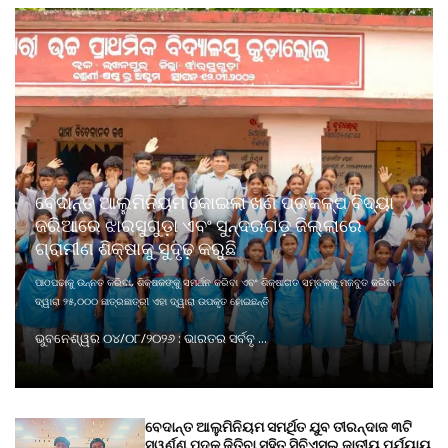
ବେଦାନ୍ତ ଆଲୁମିନିୟମ କୋଇଲା ଖଣି ପ୍ରକଳ୍ପ ବିଦ୍ୟା
ଜରିଆରେ ଝାରସୁଗୁଡ଼ା ଏବଂ ସୁନ୍ଦରଗଡ଼ ଜିଲ୍ଲାରେ
ଗ୍ରାମୀଣ ଶିକ୍ଷାକୁ ସୁଦୃଢ଼ କରୁଛି
ପାଠପଢାକୁ ଉନ୍ନତ କରିବା, ଶିକ୍ଷକଙ୍କୁ ସମର୍ଥନ କରିବା ଏବଂ ଶିକ୍ଷାଗତ ସମ୍ବଳକୁ ମଜବୁତ କରିବା
ଦ୍ୱାରା ୨୫,୦୦୦ ଛାତ୍ରଛାତ୍ରୀ ଏହା ଦ୍ୱାରା ଉପକୃତ ହୋଇଛନ୍ତି
ଭୁବନେଶ୍ୱର ୦୪/୦୮/୨୦୨୬ : ଭାରତର ସର୍ବବୃ ...
ବେଦାନ୍ତ ଆଲୁମିନିୟମ ସମର୍ଥିତ ଯୁବ ତୀରନ୍ଦାଜ ୩ଟି
ସ୍ୱର୍ଣ୍ଣ ପଦକ ଜିତିବା ସହିତ ସିବିଏସ୍ଇ ଜାତୀୟ ପର୍ଯ୍ୟାୟ