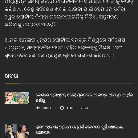
ପର୍ଯ୍ୟାପ୍ତ ସମୟ ନାହିଁ, ଯାହା ଗତକାଲିର ସାଧାରଣ ଘଟଣାକୁ କଭର୍
କରିଥାଏ, ତେଣୁ ସର୍ବଶେଷ ଖବର ପାଇବା ପାଇଁ ସେମାନେ ସର୍ବଦା
ୱେବ୍ ପୋର୍ଟାଲ୍ କିମ୍ବା ଇଲେକ୍ଟ୍ରୋନିକ୍ ମିଡିଆ ଅନୁସରଣ
କରିବାକୁ ଆଗ୍ରହୀ ଅଟନ୍ତି |
ଆମର ଅନଲାଇନ୍ ନ୍ୟୁଜ୍ ପୋର୍ଟାଲ୍ ସମଗ୍ର ବିଶ୍ୱରେ ସର୍ବଶେଷ
ଅଦ୍ୟତନ, ସାମ୍ପ୍ରତିକ ଘଟଣା ସହିତ ଲୋକଙ୍କୁ ଶିକ୍ଷା ଏବଂ
ସୂଚନା ଦେବାରେ ଏକ ପ୍ରମୁଖ ଭୂମିକା ଗ୍ରହଣ କରିଥାଏ |
ଖବର
ଦେଶରେ ପ୍ଲାଷ୍ଟିକ୍ ନୋଟ୍‌ ପ୍ରଚଳନ ଆରମ୍ଭ ଆସନ୍ତା ଆର୍ଥିକ
ବର୍ଷରୁ
13861
AUG 05, 2026
ରାଘବଙ୍କ ସହ ପ୍ରେମ ସମ୍ପର୍କ ବାବଦରେ ମୁହଁ ଖୋଲିଲେ
ଶେହନାଜ