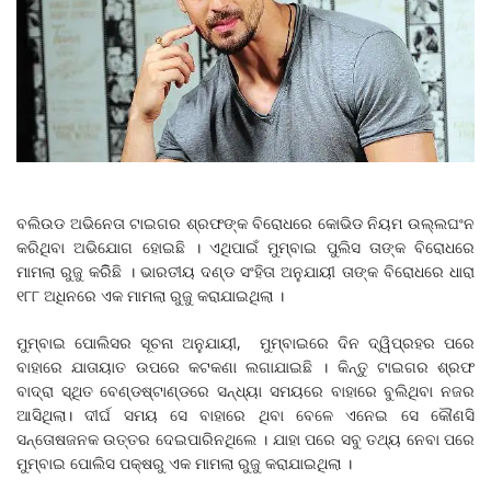
ବଲିଉଡ ଅଭିନେତା ଟାଇଗର ଶ୍ରଫଙ୍କ ବିରୋଧରେ କୋଭିଡ ନିୟମ ଉଲ୍ଲଘଂନ
କରିଥିବା ଅଭିଯୋଗ ହୋଇଛି । ଏଥିପାଇଁ ମୁମ୍ବାଇ ପୁଲିସ ତାଙ୍କ ବିରୋଧରେ
ମାମଲା ରୁଜୁ କରିିଛି । ଭାରତୀୟ ଦଣ୍ଡ ସଂହିତା ଅନୁଯାୟୀ ତାଙ୍କ ବିରୋଧରେ ଧାରା
୧୮୮ ଅଧିନରେ ଏକ ମାମଲା ରୁଜୁ କରାଯାଇଥିଲା ।
ମୁମ୍ବାଇ ପୋଲିସର ସୂଚନା ଅନୁଯାୟୀ, ମୁମ୍ବାଇରେ ଦିନ ଦ୍ୱିପ୍ରହର ପରେ
ବାହାରେ ଯାତାୟାତ ଉପରେ କଟକଣା ଲଗାଯାଇଛି । କିନ୍ତୁ ଟାଇଗର ଶ୍ରଫ
ବାଦ୍ରା ସ୍ଥିତ ବେଣ୍ଡଷ୍ଟାଣ୍ଡରେ ସନ୍ଧ୍ୟା ସମୟରେ ବାହାରେ ବୁଲିଥିବା ନଜର
ଆସିଥିଲା। ଦୀର୍ଘ ସମୟ ସେ ବାହାରେ ଥିବା ବେଳେ ଏନେଇ ସେ କୗେଣସି
ସନ୍ତୋଷଜନକ ଉତ୍ତର ଦେଇପାରିନଥିଲେ । ଯାହା ପରେ ସବୁ ତଥ୍ୟ ନେବା ପରେ
ମୁମ୍ବାଇ ପୋଲିସ ପକ୍ଷରୁ ଏକ ମାମଲା ରୁଜୁ କରାଯାଇଥିଲା ।