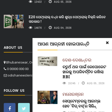
13432
AUG 05, 2026
E20 ପେଟ୍ରୋଲ୍ ବନ୍ଦ କରି ଶୁଦ୍ଧ ପେଟ୍ରୋଲ୍ ବିକ୍ରି କରିବେ
ସରକାର !
14676
AUG 04, 2026
ଆପଣ ଆଗ୍ରହୀ ହୋଇପାରନ୍ତି
ABOUT US
ଦେଶ-ଦେଶାନ୍ତର
Bhubaneswar, Odisha, India
ଚତୁର୍ଥ ଥର ପାଇଁ ରେପୋରେଟ
0 00000 000 00
ହାରକୁ ଅପରିବର୍ତ୍ତିତ ରଖିଲା
odishanewslens@gmail.com
RBI
15345
AUG 05, 2026
FOLLOW US
ମନୋରଞ୍ଜନ
ସେପ୍ଟେମ୍ବରରୁ ଆରମ୍ଭ
ହେବ 'ବିଗ୍ ବସ୍'ର ସିଜିନ୍