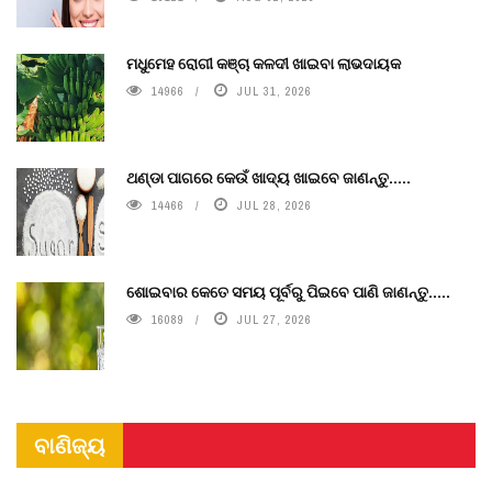
ମଧୁମେହ ରୋଗୀ କଞ୍ଚା କଳଦୀ ଖାଇବା ଲାଭଦାୟକ
14966
JUL 31, 2026
ଥଣ୍ଡା ପାଗରେ କେଉଁ ଖାଦ୍ୟ ଖାଇବେ ଜାଣନ୍ତୁ.....
14466
JUL 28, 2026
ଶୋଇବାର କେତେ ସମୟ ପୂର୍ବରୁ ପିଇବେ ପାଣି ଜାଣନ୍ତୁ.....
16089
JUL 27, 2026
ବାଣିଜ୍ୟ