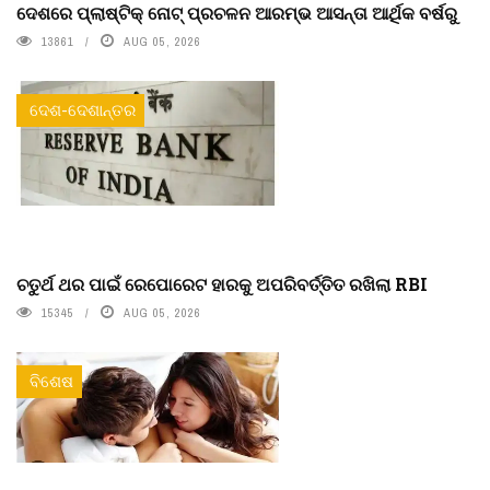
ଦେଶରେ ପ୍ଲାଷ୍ଟିକ୍ ନୋଟ୍‌ ପ୍ରଚଳନ ଆରମ୍ଭ ଆସନ୍ତା ଆର୍ଥିକ ବର୍ଷରୁ
13861
AUG 05, 2026
ଦେଶ-ଦେଶାନ୍ତର
ଚତୁର୍ଥ ଥର ପାଇଁ ରେପୋରେଟ ହାରକୁ ଅପରିବର୍ତ୍ତିତ ରଖିଲା RBI
15345
AUG 05, 2026
ବିଶେଷ