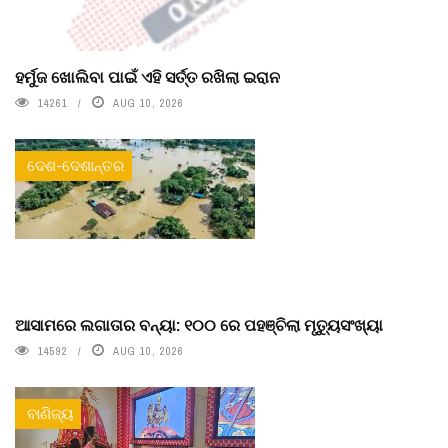
ହର୍ମୁଜ ଖୋଲିବା ପାଇଁ ଏହି ସର୍ତ୍ତ ରଖିଲା ଇରାନ
14261
AUG 10, 2026
ଦେଶ-ଦେଶାନ୍ତର
ଆସାମରେ ଲଗାତାର ବନ୍ୟା: ୧୦୦ ରେ ପହଞ୍ଚିଲା ମୃତ୍ୟୁସଂଖ୍ୟା
14592
AUG 10, 2026
ବାଣିଜ୍ୟ