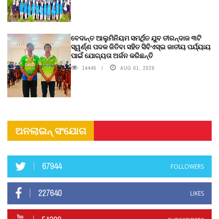
ବେଦାନ୍ତ ଆଲୁମିନିୟମ ସମର୍ଥିତ ଯୁବ ତୀରନ୍ଦାଜ ୩ଟି
ସ୍ୱର୍ଣ୍ଣ ପଦକ ଜିତିବା ସହିତ ସିବିଏସ୍ଇ ଜାତୀୟ ପର୍ଯ୍ୟାୟ
ପାଇଁ ଯୋଗ୍ୟତା ଅର୍ଜନ କରିଛନ୍ତି
14445
AUG 01, 2026
ଅନଲାଇନ୍ ସଂଯୋଗ
67944
FOLLOWERS
227640
LIKES