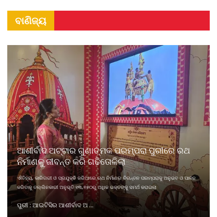
ବାଣିଜ୍ୟ
ଆଶୀର୍ବାଦ ଅଟ୍ଟାର ଗୁଣାତ୍ମକ ପରମ୍ପରା ପୁରୀରେ ରଥ
ନିର୍ମାଣକୁ ଜୀବନ୍ତ କରି ଗଢିତୋଳିଲା
ଐତିହ୍ୟ, କାରିଗରୀ ଓ ପ୍ରଯୁକ୍ତି ଜରିଆରେ ଋଥ ନିର୍ମାଣର ଚିରନ୍ତନ ପରମ୍ପରାକୁ ଅନୁଭବ ଓ ପାଳନ
କରିବାକୁ ତଲ୍ଲିନକାରୀ ଅନୁଭୂତି ୧୩,୭୫୦ରୁ ଅଧିକ ଭକ୍ତଙ୍କୁ ସମର୍ଥ କରାଇଲା
ପୁରୀ : ଆଇଟିସିର ଆଶୀର୍ବାଦ ଅ ...