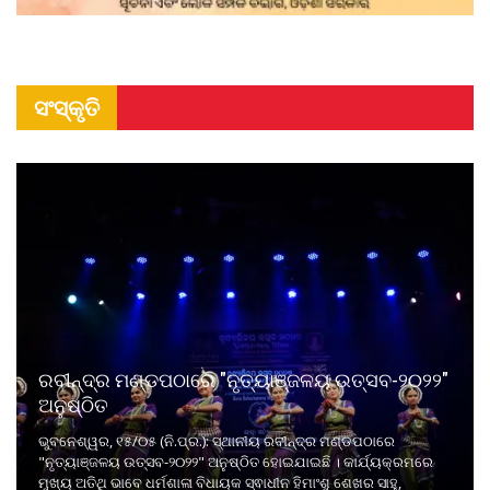
ସଂସ୍କୃତି
ରବୀନ୍ଦ୍ର ମଣ୍ଡପଠାରେ "ନୃତ୍ୟାଞ୍ଜଳୟ ଉତ୍ସବ-୨୦୨୨"
ଅନୁଷ୍ଠିତ
ଭୁବନେଶ୍ୱର, ୧୫/୦୫ (ନି.ପ୍ର.): ସ୍ଥାନୀୟ ରବୀନ୍ଦ୍ର ମଣ୍ଡପଠାରେ
"ନୃତ୍ୟାଞ୍ଜଳୟ ଉତ୍ସବ-୨୦୨୨" ଅନୁଷ୍ଠିତ ହୋଇଯାଇଛି । କାର୍ଯ୍ୟକ୍ରମରେ
ମୁଖ୍ୟ ଅତିଥି ଭାବେ ଧର୍ମଶାଳା ବିଧାୟକ ସ୍ଵାଧୀନ ହିମାଂଶୁ ଶେଖର ସାହୁ,