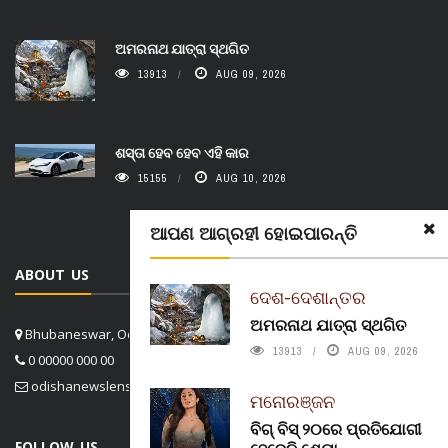
ଅମରନାଥ ଯାତ୍ରା ସ୍ଥଗିତ
13913
AUG 09, 2026
ଶସ୍ତା ହେବ ହେବ ଏହି କାର
15155
AUG 10, 2026
ଆପଣ ଆଗ୍ରହୀ ହୋଇପାରନ୍ତି
ABOUT US
ଦେଶ-ଦେଶାନ୍ତର
ଅମରନାଥ ଯାତ୍ରା ସ୍ଥଗିତ
Bhubaneswar, Odisha, India
13913
AUG 09, 2026
0 00000 000 00
odishanewslens@gmail.com
ମନୋରଞ୍ଜନ
ବିଗ୍ ବିସ୍ ୨୦ରେ ପ୍ରତିଯୋଗୀ
FOLLOW US