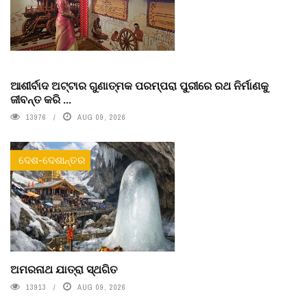
ଆଶୀର୍ବାଦ ଅଟ୍ଟାର ଗୁଣାତ୍ମକ ପରମ୍ପରା ପୁରୀରେ ରଥ ନିର୍ମାଣକୁ
ଜୀବନ୍ତ କରି ...
13976
AUG 09, 2026
ଦେଶ-ଦେଶାନ୍ତର
ଅମରନାଥ ଯାତ୍ରା ସ୍ଥଗିତ
13913
AUG 09, 2026