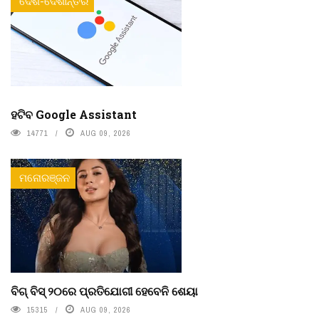
ଦେଶ-ଦେଶାନ୍ତର
ହଟିବ Google Assistant
14771
AUG 09, 2026
ମନୋରଞ୍ଜନ
ବିଗ୍ ବିସ୍ ୨୦ରେ ପ୍ରତିଯୋଗୀ ହେବେନି ଶେୟା
15315
AUG 09, 2026