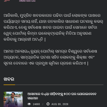
ଆଜିକାଲି, ମୁଦ୍ରିତ ଖବରକାଗଜ ପଢିବା ପାଇଁ ଲୋକଙ୍କ ପାଖରେ
ପର୍ଯ୍ୟାପ୍ତ ସମୟ ନାହିଁ, ଯାହା ଗତକାଲିର ସାଧାରଣ ଘଟଣାକୁ କଭର୍
କରିଥାଏ, ତେଣୁ ସର୍ବଶେଷ ଖବର ପାଇବା ପାଇଁ ସେମାନେ ସର୍ବଦା
ୱେବ୍ ପୋର୍ଟାଲ୍ କିମ୍ବା ଇଲେକ୍ଟ୍ରୋନିକ୍ ମିଡିଆ ଅନୁସରଣ
କରିବାକୁ ଆଗ୍ରହୀ ଅଟନ୍ତି |
ଆମର ଅନଲାଇନ୍ ନ୍ୟୁଜ୍ ପୋର୍ଟାଲ୍ ସମଗ୍ର ବିଶ୍ୱରେ ସର୍ବଶେଷ
ଅଦ୍ୟତନ, ସାମ୍ପ୍ରତିକ ଘଟଣା ସହିତ ଲୋକଙ୍କୁ ଶିକ୍ଷା ଏବଂ
ସୂଚନା ଦେବାରେ ଏକ ପ୍ରମୁଖ ଭୂମିକା ଗ୍ରହଣ କରିଥାଏ |
ଖବର
ଆସାମରେ ବନ୍ୟା ପୀଡ଼ିତଙ୍କୁ ୫୦୦ ଘର ଯୋଗାଇଦେବେ
ସଲମାନ
14660
AUG 09, 2026