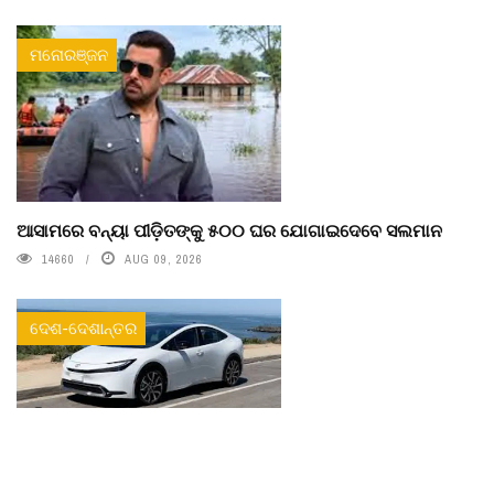
ମନୋରଞ୍ଜନ
ଆସାମରେ ବନ୍ୟା ପୀଡ଼ିତଙ୍କୁ ୫୦୦ ଘର ଯୋଗାଇଦେବେ ସଲମାନ
14660
AUG 09, 2026
ଦେଶ-ଦେଶାନ୍ତର