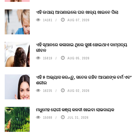
ଏହି ଉପାୟ ଆପଣାଇଲେ ଘର ଖାଦ୍ୟ ଖାଇବେ ପିଲା
14181
AUG 07, 2026
ଏହି ସ୍ଥାନରେ କଳାଜାଇ ଥିଲେ ସୁଖୀ ହୋଇଥାଏ ଦାମ୍ପତ୍ୟ
ଜୀବନ
15819
AUG 05, 2026
ଏହି ୫ ଅଭ୍ୟାସ କରନ୍ତୁ, ସତେଜ ରହିବ ଆପଣଙ୍କ ଚର୍ମ ଏବଂ
ଶରୀର
16235
AUG 02, 2026
ମଧୁମେହ ରୋଗୀ କଞ୍ଚା କଳଦୀ ଖାଇବା ଲାଭଦାୟକ
15088
JUL 31, 2026