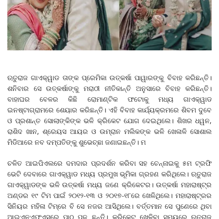
ଋତୁରାଜ ଗାଏକ୍ୱାଡ ତାଙ୍କ ପ୍ରେମିକା ଉତ୍କର୍ଷା ପାୱାରଙ୍କୁ ବିବାହ କରିଛନ୍ତି।
ଶନିବାର ସେ ଉତ୍କର୍ଷାଙ୍କୁ ମରାଠୀ ନୀତିକାନ୍ତି ଅନୁସାରେ ବିବାହ କରିଛନ୍ତି।
ବାହାଘର ବେଳର କିଛି ରୋମାଣ୍ଟିକ ଫଟୋକୁ ମଧ୍ୟ ଗାଏକ୍ୱାଡ
ଇନଷ୍ଟାଗ୍ରାମରେ ଶେୟାର କରିଛନ୍ତି। ଏହି ବିବାହ କାର୍ଯ୍ୟକ୍ରମରେ ଶିବମ ଦୁବେ
ଓ ପ୍ରଶାନ୍ତ ସୋଲାଙ୍କିଙ୍କ ଭଳି କ୍ରିକେଟ ଯୋଗ ଦେଇଥିଲେ। ଶିଖର ଧୱନ,
ରାଶିଦ ଖାନ, ଶ୍ରେୟସ ଆୟର ଓ ଉମ୍ରାନ ମଲିକଙ୍କ ଭଳି ଖେଳାଳି ସୋଶାଲ
ମିଡିଆରେ ନବ ଦମ୍ପତିଙ୍କୁ ଶୁଭେଚ୍ଛା ଜଣାଇଛନ୍ତି। ମ
ଚଳିତ ଆଇପିଏଲରେ ଦମଦାର ପ୍ରଦର୍ଶନ କରିବା ସହ ଚେନ୍ନାଇକୁ ୫ମ ଟ୍ରଫି
ଭେଟି ଦେବାରେ ଗାଏକ୍ୱାଡ ମଧ୍ୟ ପ୍ରମୁଖ ଭୂମିକା ଗ୍ରହଣ କରିଥିଲେ। ଋତୁରାଜ
ଗାଏକ୍ୱାଡଙ୍କ ଭଳି ଉତ୍କର୍ଷା ମଧ୍ୟ ଜଣେ କ୍ରିକେଟର। ଉତ୍କର୍ଷା ମହାରାଷ୍ଟ୍ର
ଅଣ୍ଡର ୧୯ ଟିମ ପାଇଁ ୨୦୧୨-୧୩ ଓ ୨୦୧୭-୧୮ରେ ଖେଳିଥିଲେ। ମହାରାଷ୍ଟ୍ରର
ସିନିୟର ମହିଳା ଟିମ୍‌ରେ ବି ସେ ନଜର ଆସିଥିଲେ। ବର୍ତ୍ତମାନ ସେ ପୁଣେରେ ଥିବା
ଆଇଏନଏଫଏସ୍‌ରେ ପାଠ ପଢ଼ୁଛନ୍ତି। କ୍ରିକେଟ ଖେଳିବା ସମୟରେ ଋତୁରାଜ