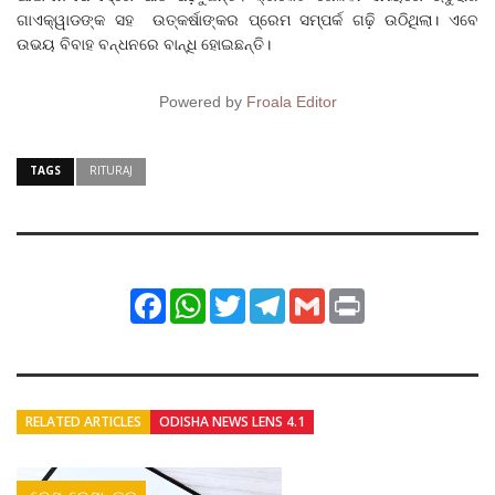
ଗାଏକ୍ୱାଡଙ୍କ ସହ ଉତ୍କର୍ଷାଙ୍କର ପ୍ରେମ ସମ୍ପର୍କ ଗଢ଼ି ଉଠିଥିଲା। ଏବେ
ଉଭୟ ବିବାହ ବନ୍ଧନରେ ବାନ୍ଧି ହୋଇଛନ୍ତି।
Powered by
Froala Editor
TAGS
RITURAJ
Facebook
WhatsApp
Twitter
Telegram
Gmail
Print
RELATED ARTICLES
ODISHA NEWS LENS 4.1