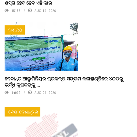
ଶସ୍ତା ହେବ ହେବ ଏହି କାର
15155
AUG 10, 2026
ବାଣିଜ୍ୟ
ବେଦାନ୍ତ ଆଲୁମିନିୟର ପ୍ରକଳ୍ପ ସଙ୍ଗମ କଳାହାଣ୍ଡିରେ ୪୦୦ରୁ
ଉର୍ଦ୍ଧ କୃଷକଙ୍କୁ ...
14909
AUG 09, 2026
ଦେଶ-ଦେଶାନ୍ତର