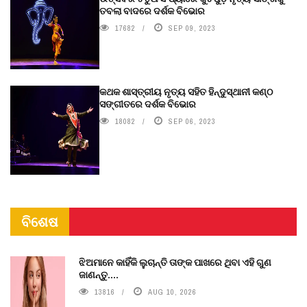
ତବଲା ବାଦରେ ଦର୍ଶକ ବିଭୋର
17682
SEP 09, 2023
କଥକ ଶାସ୍ତ୍ରୀୟ ନୃତ୍ୟ ସହିତ ହିନ୍ଦୁସ୍ଥାନୀ କଣ୍ଠ
ସଙ୍ଗୀତରେ ଦର୍ଶକ ବିଭୋର
18082
SEP 06, 2023
ବିଶେଷ
ଝିଅମାନେ କାହିଁକି ଲୁଚାନ୍ତି ତାଙ୍କ ପାଖରେ ଥିବା ଏହି ଗୁଣ
ଜାଣନ୍ତୁ....
13816
AUG 10, 2026