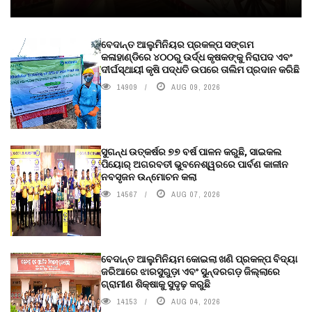
ବେଦାନ୍ତ ଆଲୁମିନିୟର ପ୍ରକଳ୍ପ ସଙ୍ଗମ
କଳାହାଣ୍ଡିରେ ୪୦୦ରୁ ଉର୍ଦ୍ଧ କୃଷକଙ୍କୁ ନିରାପଦ ଏବଂ
ଦୀର୍ଘସ୍ଥାୟୀ କୃଷି ପଦ୍ଧତି ଉପରେ ତାଲିମ ପ୍ରଦାନ କରିଛି
14909
AUG 09, 2026
ସୁଗନ୍ଧ ଉତ୍କର୍ଷର ୭୭ ବର୍ଷ ପାଳନ କରୁଛି, ସାଇକଲ
ପିୟୋର୍‌ ଅଗରବତୀ ଭୁବନେଶ୍ୱରରେ ପାର୍ବଣ କାଳୀନ
ନବସୃଜନ ଉନ୍ମୋଚନ କଲା
14567
AUG 07, 2026
ବେଦାନ୍ତ ଆଲୁମିନିୟମ କୋଇଲା ଖଣି ପ୍ରକଳ୍ପ ବିଦ୍ୟା
ଜରିଆରେ ଝାରସୁଗୁଡ଼ା ଏବଂ ସୁନ୍ଦରଗଡ଼ ଜିଲ୍ଲାରେ
ଗ୍ରାମୀଣ ଶିକ୍ଷାକୁ ସୁଦୃଢ଼ କରୁଛି
14153
AUG 04, 2026