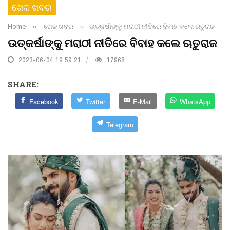
ଖେଳ ଖବର
Home
››
ଖେଳ ଖବର
››
ଉତ୍କର୍ଷାଙ୍କୁ ମରାଠୀ ନୀତିରେ ବିବାହ କଲେ ଋତୁରାଜ
ଉତ୍କର୍ଷାଙ୍କୁ ମରାଠୀ ନୀତିରେ ବିବାହ କଲେ ଋତୁରାଜ
2023-06-04 19:59:21
17968
SHARE:
Facebook
Twitter
E-Mail
WhatsApp
Telegram