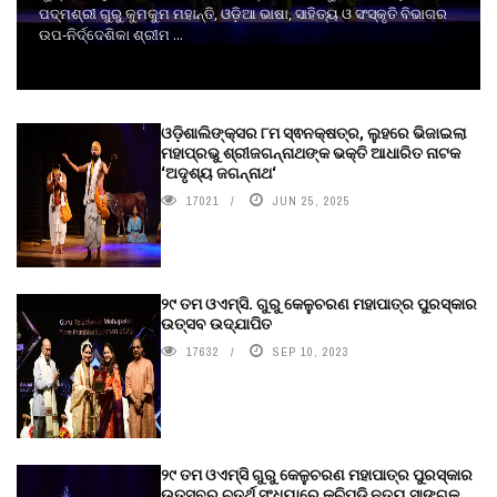
ପଦ୍ମଶ୍ରୀ ଗୁରୁ କୁମକୁମ ମହାନ୍ତି, ଓଡ଼ିଆ ଭାଷା, ସାହିତ୍ୟ ଓ ସଂସ୍କୃତି ବିଭାଗର
ଉପ-ନିର୍ଦ୍ଦେଶିକା ଶ୍ରୀମ ...
ଓଡ଼ିଶାଲିଙ୍କ୍ସର ୮ମ ସ୍ଵନକ୍ଷତ୍ର, ଲୁହରେ ଭିଜାଇଲା
ମହାପ୍ରଭୁ ଶ୍ରୀଜଗନ୍ନାଥଙ୍କ ଭକ୍ତି ଆଧାରିତ ନାଟକ
‘ଅଦୃଶ୍ୟ ଜଗନ୍ନାଥ‘
17021
JUN 25, 2025
୨୯ ତମ ଓଏମ୍‌ସି. ଗୁରୁ କେଳୁଚରଣ ମହାପାତ୍ର ପୁରସ୍କାର
ଉତ୍ସବ ଉଦ୍‍ଯାପିତ
17632
SEP 10, 2023
୨୯ ତମ ଓଏମ୍‌ସି ଗୁରୁ କେଳୁଚରଣ ମହାପାତ୍ର ପୁରସ୍କାର
ଉତ୍ସବର ଚତୁର୍ଥ ସଂଧ୍ୟାରେ କୁଚିପୁଡ଼ି ନୃତ୍ୟ ସାଙ୍ଗକୁ