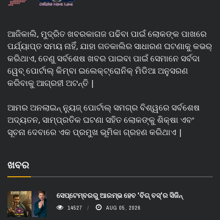
ଆଜିକାଲି, ମୁଦ୍ରିତ ଖବରକାଗଜ ପଢିବା ପାଇଁ ଲୋକଙ୍କ ପାଖରେ
ପର୍ଯ୍ୟାପ୍ତ ସମୟ ନାହିଁ, ଯାହା ଗତକାଲିର ସାଧାରଣ ଘଟଣାକୁ କଭର୍
କରିଥାଏ, ତେଣୁ ସର୍ବଶେଷ ଖବର ପାଇବା ପାଇଁ ସେମାନେ ସର୍ବଦା
ୱେବ୍ ପୋର୍ଟାଲ୍ କିମ୍ବା ଇଲେକ୍ଟ୍ରୋନିକ୍ ମିଡିଆ ଅନୁସରଣ
କରିବାକୁ ଆଗ୍ରହୀ ଅଟନ୍ତି |
ଆମର ଅନଲାଇନ୍ ନ୍ୟୁଜ୍ ପୋର୍ଟାଲ୍ ସମଗ୍ର ବିଶ୍ୱରେ ସର୍ବଶେଷ
ଅଦ୍ୟତନ, ସାମ୍ପ୍ରତିକ ଘଟଣା ସହିତ ଲୋକଙ୍କୁ ଶିକ୍ଷା ଏବଂ
ସୂଚନା ଦେବାରେ ଏକ ପ୍ରମୁଖ ଭୂମିକା ଗ୍ରହଣ କରିଥାଏ |
ଖବର
ସେପ୍ଟେମ୍ବରରୁ ଆରମ୍ଭ ହେବ 'ବିଗ୍ ବସ୍'ର ସିଜିନ୍
14527
AUG 05, 2026