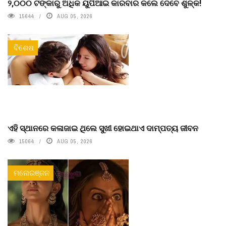
୨,୦୦୦ ଟଙ୍କାରୁ ଅଧିକ ୟୁପିଆଇ କାରବାର କଲେ ଦେବେ ଶୁଳ୍କ!
15644
AUG 05, 2026
ବିଶେଷ
ଏହି ସ୍ଥାନରେ କଳାଜାଇ ଥିଲେ ସୁଖୀ ହୋଇଥାଏ ଦାମ୍ପତ୍ୟ ଜୀବନ
15064
AUG 05, 2026
ମନୋରଞ୍ଜନ