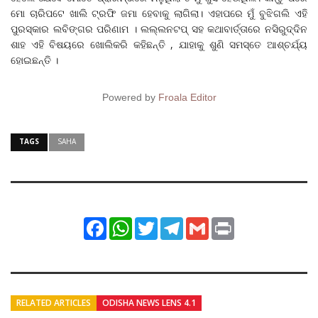
ମୋ ଚାରିପଟେ ଖାଲି ଟ୍ରଫି ଜମା ହେବାକୁ ଲାଗିଲା। ଏହାପରେ ମୁଁ ବୁଝିଗଲି ଏହି
ପୁରସ୍କାର ଲବିଙ୍ଗର ପରିଣାମ । ଲଲ୍ଲନଟପ୍‌ ସହ କଥାବାର୍ତ୍ତାରେ ନସିରୁଦ୍ଦିନ
ଶାହ ଏହି ବିଷୟରେ ଖୋଲିକରି କହିଛନ୍ତି , ଯାହାକୁ ଶୁଣି ସମସ୍ତେ ଆଶ୍ଚର୍ଯ୍ୟ
ହୋଇଛନ୍ତି ।
Powered by
Froala Editor
TAGS
SAHA
Facebook
WhatsApp
Twitter
Telegram
Gmail
Print
RELATED ARTICLES
ODISHA NEWS LENS 4.1