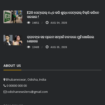
E20 ପେଟ୍ରୋଲ୍ ବନ୍ଦ କରି ଶୁଦ୍ଧ ପେଟ୍ରୋଲ୍ ବିକ୍ରି କରିବେ
ସରକାର !
14651
AUG 04, 2026
ରାଘବଙ୍କ ସହ ପ୍ରେମ ସମ୍ପର୍କ ବାବଦରେ ମୁହଁ ଖୋଲିଲେ
ଶେହନାଜ
13408
AUG 05, 2026
ABOUT US
Bhubaneswar, Odisha, India
0 00000 000 00
odishanewslens@gmail.com