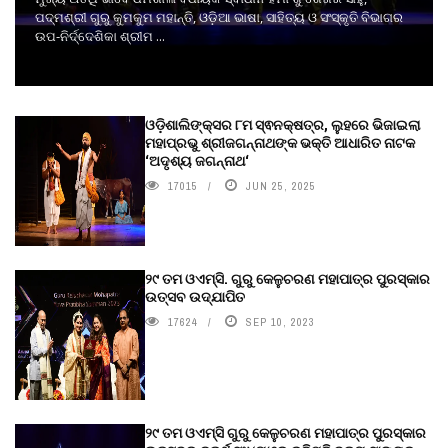
ପଦ୍ମଶ୍ରୀ ଗୁରୁ କୁମକୁମ ମହାନ୍ତି, ଓଡ଼ିଆ ଭାଷା, ସାହିତ୍ୟ ଓ ସଂସ୍କୃତି ବିଭାଗର
ଉପ-ନିର୍ଦ୍ଦେଶିକା ଶ୍ରୀମ ...
ଓଡ଼ିଶାଲିଙ୍କ୍ସର ୮ମ ସ୍ଵନକ୍ଷତ୍ର, ଲୁହରେ ଭିଜାଇଲା
ମହାପ୍ରଭୁ ଶ୍ରୀଜଗନ୍ନାଥଙ୍କ ଭକ୍ତି ଆଧାରିତ ନାଟକ
‘ଅଦୃଶ୍ୟ ଜଗନ୍ନାଥ‘
17015
JUN 25, 2025
୨୯ ତମ ଓଏମ୍‌ସି. ଗୁରୁ କେଳୁଚରଣ ମହାପାତ୍ର ପୁରସ୍କାର
ଉତ୍ସବ ଉଦ୍‍ଯାପିତ
17624
SEP 10, 2023
୨୯ ତମ ଓଏମ୍‌ସି ଗୁରୁ କେଳୁଚରଣ ମହାପାତ୍ର ପୁରସ୍କାର