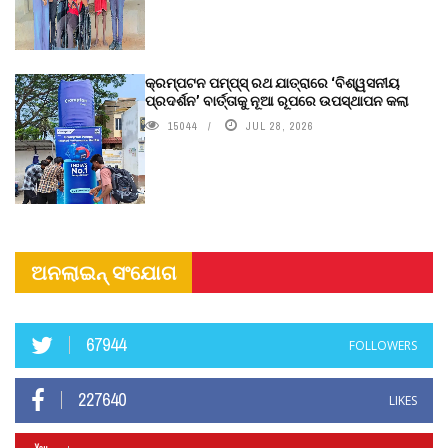
କ୍ରମ୍ପଟନ ପମ୍ପ୍‌ସ୍‌ ରଥ ଯାତ୍ରାରେ ‘ବିଶ୍ୱସନୀୟ
ପ୍ରଦର୍ଶନ’ ବାର୍ତ୍ତାକୁ ନୂଆ ରୂପରେ ଉପସ୍ଥାପନ କଲା
15044
JUL 28, 2026
ଅନଲାଇନ୍ ସଂଯୋଗ
67944
FOLLOWERS
227640
LIKES