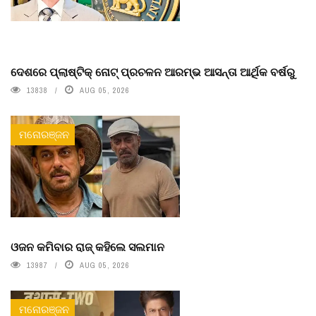
ଦେଶରେ ପ୍ଲାଷ୍ଟିକ୍ ନୋଟ୍‌ ପ୍ରଚଳନ ଆରମ୍ଭ ଆସନ୍ତା ଆର୍ଥିକ ବର୍ଷରୁ
13838
AUG 05, 2026
ମନୋରଞ୍ଜନ
ଓଜନ କମିବାର ରାଜ୍ କହିଲେ ସଲମାନ
13987
AUG 05, 2026
ମନୋରଞ୍ଜନ