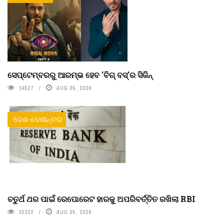
ସେପ୍ଟେମ୍ବରରୁ ଆରମ୍ଭ ହେବ 'ବିଗ୍ ବସ୍'ର ସିଜିନ୍
14527
AUG 05, 2026
ଦେଶ-ଦେଶାନ୍ତର
ଚତୁର୍ଥ ଥର ପାଇଁ ରେପୋରେଟ ହାରକୁ ଅପରିବର୍ତ୍ତିତ ରଖିଲା RBI
15322
AUG 05, 2026