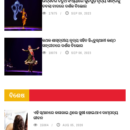
ଉତ୍ସବର ଚତୁର୍ଥ ସଂଧ୍ୟାରେ କୁଚିପୁଡ଼ି ନୃତ୍ୟ ସାଙ୍ଗକୁ
ତବଲା ବାଦରେ ଦର୍ଶକ ବିଭୋର
17675
SEP 09, 2023
କଥକ ଶାସ୍ତ୍ରୀୟ ନୃତ୍ୟ ସହିତ ହିନ୍ଦୁସ୍ଥାନୀ କଣ୍ଠ
ସଙ୍ଗୀତରେ ଦର୍ଶକ ବିଭୋର
18076
SEP 06, 2023
ବିଶେଷ
ଏହି ସ୍ଥାନରେ କଳାଜାଇ ଥିଲେ ସୁଖୀ ହୋଇଥାଏ ଦାମ୍ପତ୍ୟ
ଜୀବନ
15064
AUG 05, 2026