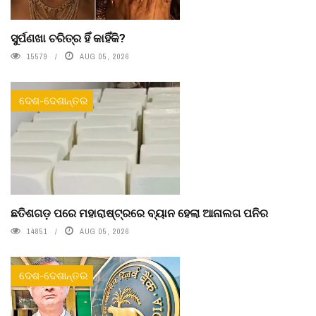
ସୁର୍ପଣଖା ଚରିତ୍ର ହିଁ କାହିଁକି?
15579
AUG 05, 2026
ଦେଶ-ଦେଶାନ୍ତର
ଛତିଶଗଡ଼ ପରେ ମହାରାଷ୍ଟ୍ରରେ ବ୍ୟାନ ହେଲା ଆନାଲଗ ପନିର
14851
AUG 05, 2026
ଦେଶ-ଦେଶାନ୍ତର