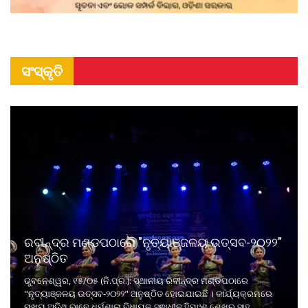
ସଂସ୍କୃତି
ରବୀନ୍ଦ୍ର ମଣ୍ଡପଠାରେ "ନୃତ୍ୟାଞ୍ଜଳୟ ଉତ୍ସବ-୨୦୨୨"
ଅନୁଷ୍ଠିତ
ଭୁବନେଶ୍ୱର, ୧୫/୦୫ (ନି.ପ୍ର.): ସ୍ଥାନୀୟ ରବୀନ୍ଦ୍ର ମଣ୍ଡପଠାରେ
"ନୃତ୍ୟାଞ୍ଜଳୟ ଉତ୍ସବ-୨୦୨୨" ଅନୁଷ୍ଠିତ ହୋଇଯାଇଛି । କାର୍ଯ୍ୟକ୍ରମରେ
ମୁଖ୍ୟ ଅତିଥି ଭାବେ ଧର୍ମଶାଳା ବିଧାୟକ ସ୍ଵାଧୀନ ହିମାଂଶୁ ଶେଖର ସାହୁ,