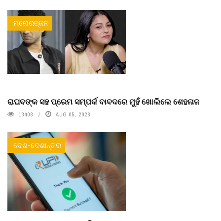
ମନୋରଞ୍ଜନ
ରାଘବଙ୍କ ସହ ପ୍ରେମ ସମ୍ପର୍କ ବାବଦରେ ମୁହଁ ଖୋଲିଲେ ଶେହନାଜ
13408
AUG 05, 2026
ଦେଶ-ଦେଶାନ୍ତର