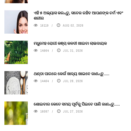
ଏହି ୫ ଅଭ୍ୟାସ କରନ୍ତୁ, ସତେଜ ରହିବ ଆପଣଙ୍କ ଚର୍ମ ଏବଂ
ଶରୀର
16119
AUG 02, 2026
ମଧୁମେହ ରୋଗୀ କଞ୍ଚା କଳଦୀ ଖାଇବା ଲାଭଦାୟକ
14964
JUL 31, 2026
ଥଣ୍ଡା ପାଗରେ କେଉଁ ଖାଦ୍ୟ ଖାଇବେ ଜାଣନ୍ତୁ.....
14464
JUL 28, 2026
ଶୋଇବାର କେତେ ସମୟ ପୂର୍ବରୁ ପିଇବେ ପାଣି ଜାଣନ୍ତୁ.....
16087
JUL 27, 2026