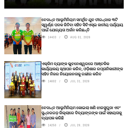
ବେଦାନ୍ତ ଆଲୁମିନିୟମ ସମର୍ଥିତ ଯୁବ ତୀରନ୍ଦାଜ ୩ଟି
ସ୍ୱର୍ଣ୍ଣ ପଦକ ଜିତିବା ସହିତ ସିବିଏସ୍ଇ ଜାତୀୟ ପର୍ଯ୍ୟାୟ
ପାଇଁ ଯୋଗ୍ୟତା ଅର୍ଜନ କରିଛନ୍ତି
14433
AUG 01, 2026
ଏକ୍ଜିମ ବ୍ୟାଙ୍କ ଭୁବନେଶ୍ୱରରେ ଆଞ୍ଚଳିକ
କାର୍ଯ୍ୟାଳୟ ସ୍ଥାପନ କରିବ, ଓଡ଼ିଶାର ରପ୍ତାନିକାରୀଙ୍କ
ସହିତ ନିଜର ନିୟୋଜନତାକୁ ଗଭୀର କରିବ
14602
JUL 31, 2026
ବେଦାନ୍ତ ଆଲୁମିନିୟମ କୋଇଲା ଖଣି ଝାରସୁଗୁଡା ଏବଂ
ସୁନ୍ଦରଗଡ଼ ଜିଲ୍ଲାରେ ଦିବ୍ୟାଙ୍ଗଙ୍କ ପାଇଁ ସହାୟତାକୁ
ବ୍ୟାପକ କରିଛି
14250
JUL 29, 2026