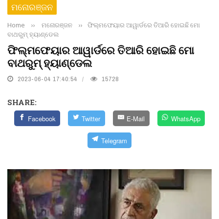
ମନୋରଞ୍ଜନ
Home
››
ମନୋରଞ୍ଜନ
››
ଫିଲ୍ମଫେୟାର ଆୱାର୍ଡରେ ତିଆରି ହୋଇଛି ମୋ
ବାଥରୁମ୍‌ ହ୍ୟାଣ୍ଡେଲ
ଫିଲ୍ମଫେୟାର ଆୱାର୍ଡରେ ତିଆରି ହୋଇଛି ମୋ
ବାଥରୁମ୍‌ ହ୍ୟାଣ୍ଡେଲ
2023-06-04 17:40:54
15728
SHARE:
Facebook
Twitter
E-Mail
WhatsApp
Telegram