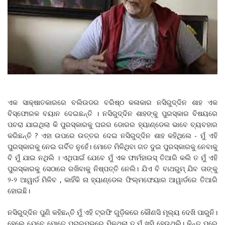
ଏକ ସାକ୍ଷାତକାରରେ ବଲିଉଡର ବରିଷ୍ଠ କଳାକାର ନସିରୁଦ୍ଦିନ ଶାହ ଏକ
ବିସ୍ଫୋରକ ବୟାନ ଦେଇଛନ୍ତି । ନସିରୁଦ୍ଦିନ ଶାହଙ୍କୁ ପୁରସ୍କାର ବିଷୟରେ
ପଚରା ଯାଇଥିଲା କି ପୁରସ୍କାରକୁ ଘରର ଡୋରର ହ୍ୟାଣ୍ଡେଲ ଭାବେ ବ୍ୟବହାର
କରିଛନ୍ତି ? ଏହା ଉପରେ ଉତ୍ତର ଦେଇ ନସିରୁଦ୍ଦିନ ଶାହ କହିଥିଲେ - ମୁଁ ଏହି
ପୁରସ୍କାରକୁ ନେଇ ଗର୍ବିତ ନୁହେଁ। ମୋତେ ମିଳିଥିବା ଗତ ଦୁଇ ପୁରସ୍କାରକୁ ନେବାକୁ
ବି ମୁଁ ଯାଇ ନଥିଲି । ଏଥିପାଇଁ ଯେବେ ମୁଁ ଏକ ଫାର୍ମହାଉସ୍‌ ତିଆରି କଲି ତ ମୁଁ ଏହି
ପୁରସ୍କାରକୁ ସେଠାରେ ରଖିବାକୁ ନିଷ୍ପତ୍ତି ନେଲି। ଯିଏ ବି ବାଥରୁମ୍‌ ଯିବ ତାଙ୍କୁ
୨-୨ ଆୱାର୍ଡ ମିଳିବ , କାହିଁକି ନା ହ୍ୟାଣ୍ଡେଲ ଫିଲ୍ମଫେୟାର ଆୱାର୍ଡରେ ତିଆରି
ହୋଇଛି।
ନସିରୁଦ୍ଦିନ ପୁଣି କହିଛନ୍ତି ମୁଁ ଏହି ଟ୍ରଫି ଗୁଡ଼ିକରେ କୌଣସି ମୂଲ୍ୟ ଦେଖି ପାରୁନି।
ହେଲେ ଯେବେ ମୋତେ ପ୍ରାରମ୍ଭରେ ମିଳୁଥିଲା ତ ମୁଁ ଖୁସି ହେଉଥିଲି। କିନ୍ତୁ ପରେ