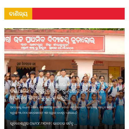
ବାଣିଜ୍ୟ
ବେଦାନ୍ତ ଆଲୁମିନିୟମ କୋଇଲା ଖଣି ପ୍ରକଳ୍ପ ବିଦ୍ୟା
ଜରିଆରେ ଝାରସୁଗୁଡ଼ା ଏବଂ ସୁନ୍ଦରଗଡ଼ ଜିଲ୍ଲାରେ
ଗ୍ରାମୀଣ ଶିକ୍ଷାକୁ ସୁଦୃଢ଼ କରୁଛି
ପାଠପଢାକୁ ଉନ୍ନତ କରିବା, ଶିକ୍ଷକଙ୍କୁ ସମର୍ଥନ କରିବା ଏବଂ ଶିକ୍ଷାଗତ ସମ୍ବଳକୁ ମଜବୁତ କରିବା
ଦ୍ୱାରା ୨୫,୦୦୦ ଛାତ୍ରଛାତ୍ରୀ ଏହା ଦ୍ୱାରା ଉପକୃତ ହୋଇଛନ୍ତି
ଭୁବନେଶ୍ୱର ୦୪/୦୮/୨୦୨୬ : ଭାରତର ସର୍ବବୃ ...