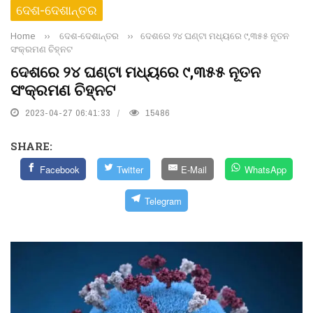
ଦେଶ-ଦେଶାନ୍ତର
Home
››
ଦେଶ-ଦେଶାନ୍ତର
››
ଦେଶରେ ୨୪ ଘଣ୍ଟା ମଧ୍ୟରେ ୯,୩୫୫ ନୂତନ
ସଂକ୍ରମଣ ଚିହ୍ନଟ
ଦେଶରେ ୨୪ ଘଣ୍ଟା ମଧ୍ୟରେ ୯,୩୫୫ ନୂତନ
ସଂକ୍ରମଣ ଚିହ୍ନଟ
2023-04-27 06:41:33
15486
SHARE:
Facebook
Twitter
E-Mail
WhatsApp
Telegram