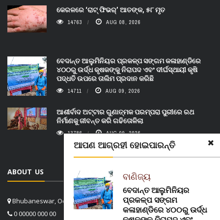
କେରଳରେ ‘ରାଟ୍ ଫିଭର୍’ ଆତଙ୍କ, ୫୮ ମୃତ
14763
AUG 08, 2026
ବେଦାନ୍ତ ଆଲୁମିନିୟର ପ୍ରକଳ୍ପ ସଙ୍ଗମ କଳାହାଣ୍ଡିରେ
୪୦୦ରୁ ଉର୍ଦ୍ଧ କୃଷକଙ୍କୁ ନିରାପଦ ଏବଂ ଦୀର୍ଘସ୍ଥାୟୀ କୃଷି
ପଦ୍ଧତି ଉପରେ ତାଲିମ ପ୍ରଦାନ କରିଛି
14711
AUG 09, 2026
ଆଶୀର୍ବାଦ ଅଟ୍ଟାର ଗୁଣାତ୍ମକ ପରମ୍ପରା ପୁରୀରେ ରଥ
ନିର୍ମାଣକୁ ଜୀବନ୍ତ କରି ଗଢିତୋଳିଲା
13786
AUG 09, 2026
ଆପଣ ଆଗ୍ରହୀ ହୋଇପାରନ୍ତି
ABOUT US
ବାଣିଜ୍ୟ
ବେଦାନ୍ତ ଆଲୁମିନିୟର
ପ୍ରକଳ୍ପ ସଙ୍ଗମ
Bhubaneswar, Odisha, India
କଳାହାଣ୍ଡିରେ ୪୦୦ରୁ ଉର୍ଦ୍ଧ
0 00000 000 00
କୃଷକଙ୍କୁ ନିରାପଦ ଏବଂ