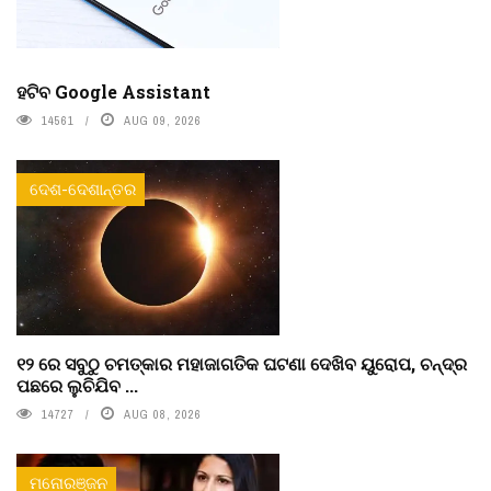
ହଟିବ Google Assistant
14561
AUG 09, 2026
ଦେଶ-ଦେଶାନ୍ତର
୧୨ ରେ ସବୁଠୁ ଚମତ୍କାର ମହାଜାଗତିକ ଘଟଣା ଦେଖିବ ୟୁରୋପ, ଚନ୍ଦ୍ର
ପଛରେ ଲୁଚିଯିବ ...
14727
AUG 08, 2026
ମନୋରଞ୍ଜନ