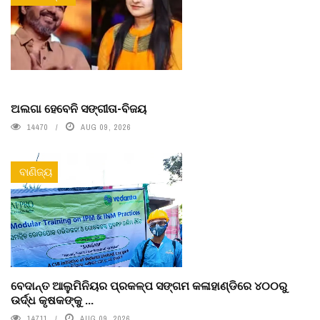
ଅଲଗା ହେବେନି ସଙ୍ଗୀତା-ବିଜୟ
14470
AUG 09, 2026
ବାଣିଜ୍ୟ
ବେଦାନ୍ତ ଆଲୁମିନିୟର ପ୍ରକଳ୍ପ ସଙ୍ଗମ କଳାହାଣ୍ଡିରେ ୪୦୦ରୁ
ଉର୍ଦ୍ଧ କୃଷକଙ୍କୁ ...
14711
AUG 09, 2026