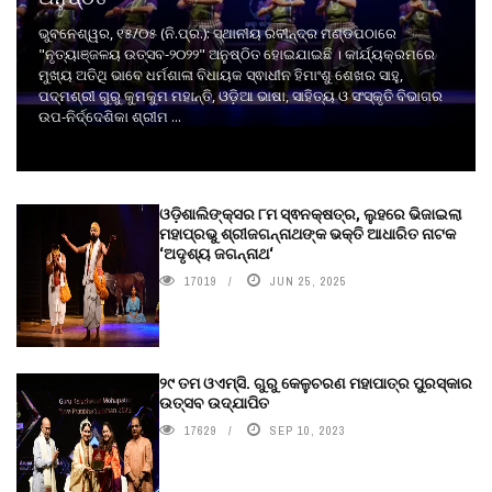
ଭୁବନେଶ୍ୱର, ୧୫/୦୫ (ନି.ପ୍ର.): ସ୍ଥାନୀୟ ରବୀନ୍ଦ୍ର ମଣ୍ଡପଠାରେ
"ନୃତ୍ୟାଞ୍ଜଳୟ ଉତ୍ସବ-୨୦୨୨" ଅନୁଷ୍ଠିତ ହୋଇଯାଇଛି । କାର୍ଯ୍ୟକ୍ରମରେ
ମୁଖ୍ୟ ଅତିଥି ଭାବେ ଧର୍ମଶାଳା ବିଧାୟକ ସ୍ଵାଧୀନ ହିମାଂଶୁ ଶେଖର ସାହୁ,
ପଦ୍ମଶ୍ରୀ ଗୁରୁ କୁମକୁମ ମହାନ୍ତି, ଓଡ଼ିଆ ଭାଷା, ସାହିତ୍ୟ ଓ ସଂସ୍କୃତି ବିଭାଗର
ଉପ-ନିର୍ଦ୍ଦେଶିକା ଶ୍ରୀମ ...
ଓଡ଼ିଶାଲିଙ୍କ୍ସର ୮ମ ସ୍ଵନକ୍ଷତ୍ର, ଲୁହରେ ଭିଜାଇଲା
ମହାପ୍ରଭୁ ଶ୍ରୀଜଗନ୍ନାଥଙ୍କ ଭକ୍ତି ଆଧାରିତ ନାଟକ
‘ଅଦୃଶ୍ୟ ଜଗନ୍ନାଥ‘
17019
JUN 25, 2025
୨୯ ତମ ଓଏମ୍‌ସି. ଗୁରୁ କେଳୁଚରଣ ମହାପାତ୍ର ପୁରସ୍କାର
ଉତ୍ସବ ଉଦ୍‍ଯାପିତ
17629
SEP 10, 2023