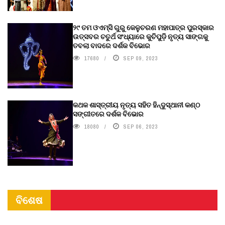
୨୯ ତମ ଓଏମ୍‌ସି ଗୁରୁ କେଳୁଚରଣ ମହାପାତ୍ର ପୁରସ୍କାର
ଉତ୍ସବର ଚତୁର୍ଥ ସଂଧ୍ୟାରେ କୁଚିପୁଡ଼ି ନୃତ୍ୟ ସାଙ୍ଗକୁ
ତବଲା ବାଦରେ ଦର୍ଶକ ବିଭୋର
17680
SEP 09, 2023
କଥକ ଶାସ୍ତ୍ରୀୟ ନୃତ୍ୟ ସହିତ ହିନ୍ଦୁସ୍ଥାନୀ କଣ୍ଠ
ସଙ୍ଗୀତରେ ଦର୍ଶକ ବିଭୋର
18080
SEP 06, 2023
ବିଶେଷ