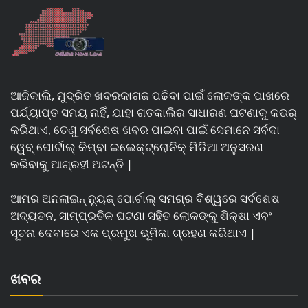
ଆଜିକାଲି, ମୁଦ୍ରିତ ଖବରକାଗଜ ପଢିବା ପାଇଁ ଲୋକଙ୍କ ପାଖରେ
ପର୍ଯ୍ୟାପ୍ତ ସମୟ ନାହିଁ, ଯାହା ଗତକାଲିର ସାଧାରଣ ଘଟଣାକୁ କଭର୍
କରିଥାଏ, ତେଣୁ ସର୍ବଶେଷ ଖବର ପାଇବା ପାଇଁ ସେମାନେ ସର୍ବଦା
ୱେବ୍ ପୋର୍ଟାଲ୍ କିମ୍ବା ଇଲେକ୍ଟ୍ରୋନିକ୍ ମିଡିଆ ଅନୁସରଣ
କରିବାକୁ ଆଗ୍ରହୀ ଅଟନ୍ତି |
ଆମର ଅନଲାଇନ୍ ନ୍ୟୁଜ୍ ପୋର୍ଟାଲ୍ ସମଗ୍ର ବିଶ୍ୱରେ ସର୍ବଶେଷ
ଅଦ୍ୟତନ, ସାମ୍ପ୍ରତିକ ଘଟଣା ସହିତ ଲୋକଙ୍କୁ ଶିକ୍ଷା ଏବଂ
ସୂଚନା ଦେବାରେ ଏକ ପ୍ରମୁଖ ଭୂମିକା ଗ୍ରହଣ କରିଥାଏ |
ଖବର