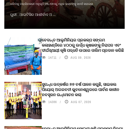
କରିବାକୁ ତଲ୍ଲିନକାରୀ ଅନୁଭୂତି ୧୩,୭୫୦ରୁ ଅଧିକ ଭକ୍ତଙ୍କୁ ସମର୍ଥ କରାଇଲା
ପୁରୀ : ଆଇଟିସିର ଆଶୀର୍ବାଦ ଅ ...
ବେଦାନ୍ତ ଆଲୁମିନିୟର ପ୍ରକଳ୍ପ ସଙ୍ଗମ
କଳାହାଣ୍ଡିରେ ୪୦୦ରୁ ଉର୍ଦ୍ଧ କୃଷକଙ୍କୁ ନିରାପଦ ଏବଂ
ଦୀର୍ଘସ୍ଥାୟୀ କୃଷି ପଦ୍ଧତି ଉପରେ ତାଲିମ ପ୍ରଦାନ କରିଛି
14711
AUG 09, 2026
ସୁଗନ୍ଧ ଉତ୍କର୍ଷର ୭୭ ବର୍ଷ ପାଳନ କରୁଛି, ସାଇକଲ
ପିୟୋର୍‌ ଅଗରବତୀ ଭୁବନେଶ୍ୱରରେ ପାର୍ବଣ କାଳୀନ
ନବସୃଜନ ଉନ୍ମୋଚନ କଲା
14386
AUG 07, 2026
ବେଦାନ୍ତ ଆଲୁମିନିୟମ କୋଇଲା ଖଣି ପ୍ରକଳ୍ପ ବିଦ୍ୟା