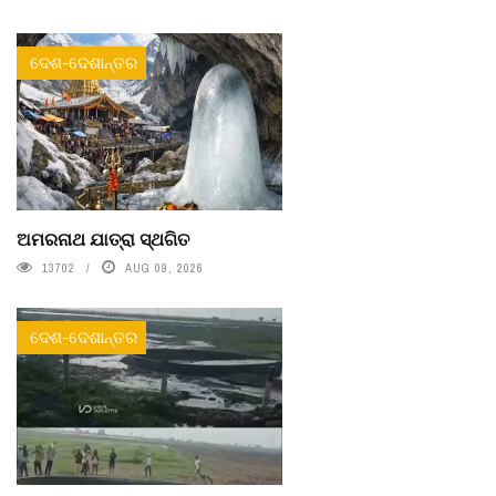
ଦେଶ-ଦେଶାନ୍ତର
ଅମରନାଥ ଯାତ୍ରା ସ୍ଥଗିତ
13702
AUG 09, 2026
ଦେଶ-ଦେଶାନ୍ତର