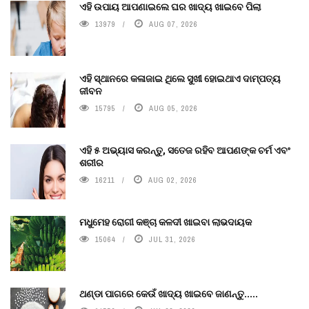
ଏହି ଉପାୟ ଆପଣାଇଲେ ଘର ଖାଦ୍ୟ ଖାଇବେ ପିଲା
13979
AUG 07, 2026
ଏହି ସ୍ଥାନରେ କଳାଜାଇ ଥିଲେ ସୁଖୀ ହୋଇଥାଏ ଦାମ୍ପତ୍ୟ
ଜୀବନ
15795
AUG 05, 2026
ଏହି ୫ ଅଭ୍ୟାସ କରନ୍ତୁ, ସତେଜ ରହିବ ଆପଣଙ୍କ ଚର୍ମ ଏବଂ
ଶରୀର
16211
AUG 02, 2026
ମଧୁମେହ ରୋଗୀ କଞ୍ଚା କଳଦୀ ଖାଇବା ଲାଭଦାୟକ
15064
JUL 31, 2026
ଥଣ୍ଡା ପାଗରେ କେଉଁ ଖାଦ୍ୟ ଖାଇବେ ଜାଣନ୍ତୁ.....