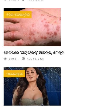
ଦେଶ-ଦେଶାନ୍ତର
କେରଳରେ ‘ରାଟ୍ ଫିଭର୍’ ଆତଙ୍କ, ୫୮ ମୃତ
14763
AUG 08, 2026
ମନୋରଞ୍ଜନ