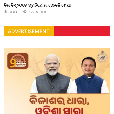
ବିଗ୍ ବିସ୍ ୨୦ରେ ପ୍ରତିଯୋଗୀ ହେବେନି ଶେୟା
15101
AUG 09, 2026
ADVERTISEMENT