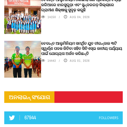
ଜରିଆରେ ଝାରସୁଗୁଡ଼ା ଏବଂ ସୁନ୍ଦରଗଡ଼ ଜିଲ୍ଲାରେ
ଗ୍ରାମୀଣ ଶିକ୍ଷାକୁ ସୁଦୃଢ଼ କରୁଛି
14150
AUG 04, 2026
ବେଦାନ୍ତ ଆଲୁମିନିୟମ ସମର୍ଥିତ ଯୁବ ତୀରନ୍ଦାଜ ୩ଟି
ସ୍ୱର୍ଣ୍ଣ ପଦକ ଜିତିବା ସହିତ ସିବିଏସ୍ଇ ଜାତୀୟ ପର୍ଯ୍ୟାୟ
ପାଇଁ ଯୋଗ୍ୟତା ଅର୍ଜନ କରିଛନ୍ତି
14443
AUG 01, 2026
ଅନଲାଇନ୍ ସଂଯୋଗ
67944
FOLLOWERS