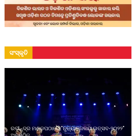
ସଂସ୍କୃତି
ରବୀନ୍ଦ୍ର ମଣ୍ଡପଠାରେ "ନୃତ୍ୟାଞ୍ଜଳୟ ଉତ୍ସବ-୨୦୨୨"
ଅନୁଷ୍ଠିତ