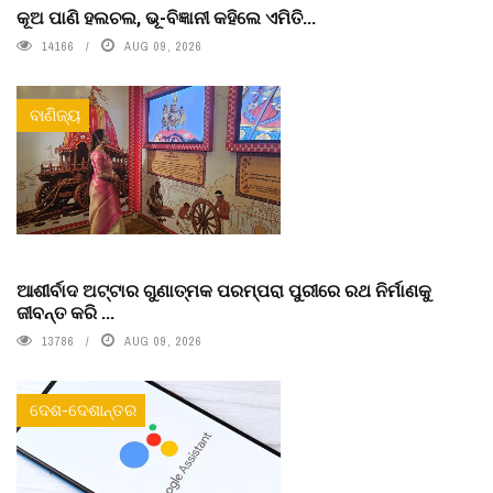
କୂଅ ପାଣି ହଲଚଲ, ଭୂ-ବିଜ୍ଞାନୀ କହିଲେ ଏମିତି...
14166
AUG 09, 2026
ବାଣିଜ୍ୟ
ଆଶୀର୍ବାଦ ଅଟ୍ଟାର ଗୁଣାତ୍ମକ ପରମ୍ପରା ପୁରୀରେ ରଥ ନିର୍ମାଣକୁ
ଜୀବନ୍ତ କରି ...
13786
AUG 09, 2026
ଦେଶ-ଦେଶାନ୍ତର