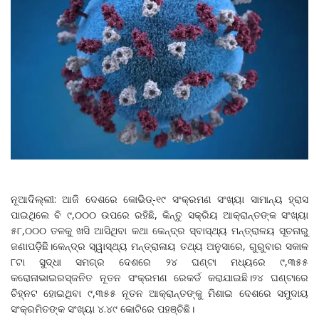
ନୂଆଦିଲ୍ଲୀ: ଆଜି ଦେଶରେ କୋଭିଡ୍‌-୧୯ ସଂକ୍ରମଣ ସଂଖ୍ୟା ସାମାନ୍ୟ ହ୍ରାସ
ପାଇଥିଲେ ବି ୯,୦୦୦ ଉପରେ ରହିଛି, କିନ୍ତୁ ସକ୍ରିୟ ଆକ୍ରାନ୍ତଙ୍କ ସଂଖ୍ୟା
୫୮,୦୦୦ ତଳକୁ ଖସି ଆସିଥିବା କଥା କେନ୍ଦ୍ର ସ୍ବାସ୍ଥ୍ୟ ମନ୍ତ୍ରାଳୟ ସୂଚନାରୁ
ଜଣାପଡ଼ିଛି।କେନ୍ଦ୍ର ସ୍ୱାସ୍ଥ୍ୟ ମନ୍ତ୍ରାଳାୟ ତଥ୍ୟ ଅନୁସାରେ, ଗୁରୁବାର ସକାଳ
୮ଟା ସୁଦ୍ଧା ସମଗ୍ର ଦେଶରେ ୨୪ ଘଣ୍ଟା ମଧ୍ୟରେ ୯,୩୫୫
କରୋନାଭାଇରସ୍‌ଜନିତ ନୂତନ ସଂକ୍ରମଣ ରେକର୍ଡ କରାଯାଇଛି।୨୪ ଘଣ୍ଟାରେ
ଚିହ୍ନଟ ହୋଇଥିବା ୯,୩୫୫ ନୂତନ ଆକ୍ରାନ୍ତଙ୍କୁ ମିଶାଇ ଦେଶରେ ସମୁଦାୟ
ସଂକ୍ରମିତଙ୍କ ସଂଖ୍ୟା ୪.୪୯ କୋଟିରେ ପହଞ୍ଚିଛି।