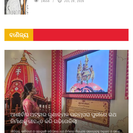
14556
JUL 28, 2026
ବାଣିଜ୍ୟ
ଆଶୀର୍ବାଦ ଅଟ୍ଟାର ଗୁଣାତ୍ମକ ପରମ୍ପରା ପୁରୀରେ ରଥ
ନିର୍ମାଣକୁ ଜୀବନ୍ତ କରି ଗଢିତୋଳିଲା
ଐତିହ୍ୟ, କାରିଗରୀ ଓ ପ୍ରଯୁକ୍ତି ଜରିଆରେ ଋଥ ନିର୍ମାଣର ଚିରନ୍ତନ ପରମ୍ପରାକୁ ଅନୁଭବ ଓ ପାଳନ