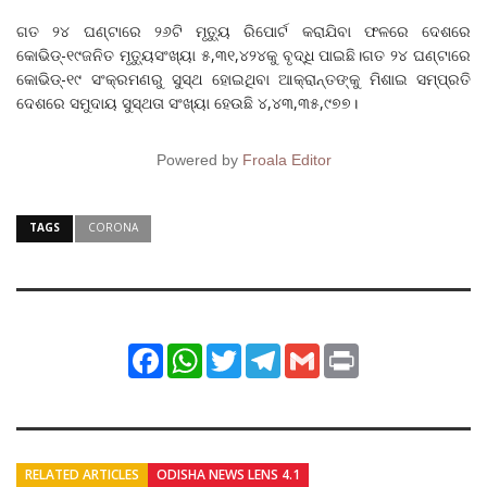
ଗତ ୨୪ ‌ଘଣ୍ଟାରେ ୨୬ଟି ମୃତ୍ୟୁ ରିପୋର୍ଟ କରାଯିବା ଫଳରେ ଦେଶରେ
କୋଭିଡ୍‌-୧୯ଜନିତ ମୃତ୍ୟୁସଂଖ୍ୟା ୫,୩୧,୪୨୪କୁ ବୃଦ୍ଧି ପାଇଛି।ଗତ ୨୪ ଘଣ୍ଟାରେ
କୋଭିଡ୍-୧୯ ସଂକ୍ରମଣରୁ ସୁସ୍ଥ ହୋଇଥିବା ଆକ୍ରାନ୍ତଙ୍କୁ ମିଶାଇ ସମ୍ପ୍ରତି
ଦେଶରେ ସମୁଦାୟ ସୁସ୍ଥତା ସଂଖ୍ୟା ହେଉଛି ୪,୪୩,୩୫,୯୭୭।
Powered by
Froala Editor
TAGS
CORONA
Facebook
WhatsApp
Twitter
Telegram
Gmail
Print
RELATED ARTICLES
ODISHA NEWS LENS 4.1