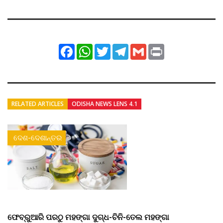
Facebook
WhatsApp
Twitter
Telegram
Gmail
Print
RELATED ARTICLES
ODISHA NEWS LENS 4.1
ଦେଶ-ଦେଶାନ୍ତର
ଫେବ୍ରୁଆରି ପରଠୁ ମହଙ୍ଗା ଦୁଗ୍ଧ-ଚିନି-ତେଲ ମହଙ୍ଗା