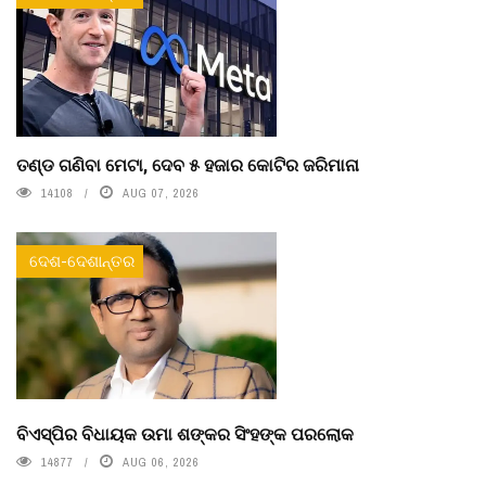
ତଣ୍ଡ ଗଣିବା ମେଟା, ଦେବ ୫ ହଜାର କୋଟିର ଜରିମାନା
14108
AUG 07, 2026
ଦେଶ-ଦେଶାନ୍ତର
ବିଏସ୍‌ପିର ବିଧାୟକ ଉମା ଶଙ୍କର ସିଂହଙ୍କ ପରଲୋକ
14877
AUG 06, 2026