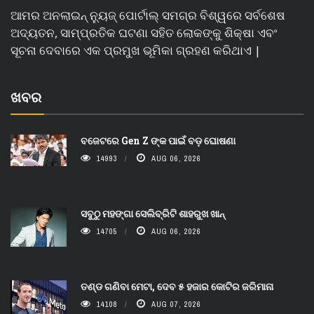
ଆମର ଅନଲାଇନ୍ ନ୍ୟୁଜ୍ ପୋର୍ଟାଲ୍ ସମଗ୍ର ବିଶ୍ୱରେ ସର୍ବଶେଷ
ଅଦ୍ୟତନ, ସାମ୍ପ୍ରତିକ ଘଟଣା ସହିତ ଲୋକଙ୍କୁ ଶିକ୍ଷା ଏବଂ
ସୂଚନା ଦେବାରେ ଏକ ପ୍ରମୁଖ ଭୂମିକା ଗ୍ରହଣ କରିଥାଏ |
ଖବର
ବଜେଟରେ Gen Z ଙ୍କ ପାଇଁ ବଡ଼ ଘୋଷଣା
14993
AUG 06, 2026
ସବୁଠୁ ମହଙ୍ଗା ସେଲିବ୍ରିଟି ଶାହରୁଖ ଖାନ୍
14705
AUG 06, 2026
ତଣ୍ଡ ଗଣିବା ମେଟା, ଦେବ ୫ ହଜାର କୋଟିର ଜରିମାନା
14108
AUG 07, 2026