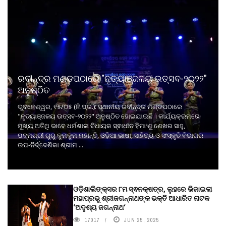
ରବୀନ୍ଦ୍ର ମଣ୍ଡପଠାରେ "ନୃତ୍ୟାଞ୍ଜଳୟ ଉତ୍ସବ-୨୦୨୨"
ଅନୁଷ୍ଠିତ
ଭୁବନେଶ୍ୱର, ୧୫/୦୫ (ନି.ପ୍ର.): ସ୍ଥାନୀୟ ରବୀନ୍ଦ୍ର ମଣ୍ଡପଠାରେ
"ନୃତ୍ୟାଞ୍ଜଳୟ ଉତ୍ସବ-୨୦୨୨" ଅନୁଷ୍ଠିତ ହୋଇଯାଇଛି । କାର୍ଯ୍ୟକ୍ରମରେ
ମୁଖ୍ୟ ଅତିଥି ଭାବେ ଧର୍ମଶାଳା ବିଧାୟକ ସ୍ଵାଧୀନ ହିମାଂଶୁ ଶେଖର ସାହୁ,
ପଦ୍ମଶ୍ରୀ ଗୁରୁ କୁମକୁମ ମହାନ୍ତି, ଓଡ଼ିଆ ଭାଷା, ସାହିତ୍ୟ ଓ ସଂସ୍କୃତି ବିଭାଗର
ଉପ-ନିର୍ଦ୍ଦେଶିକା ଶ୍ରୀମ ...
ଓଡ଼ିଶାଲିଙ୍କ୍ସର ୮ମ ସ୍ଵନକ୍ଷତ୍ର, ଲୁହରେ ଭିଜାଇଲା
ମହାପ୍ରଭୁ ଶ୍ରୀଜଗନ୍ନାଥଙ୍କ ଭକ୍ତି ଆଧାରିତ ନାଟକ
‘ଅଦୃଶ୍ୟ ଜଗନ୍ନାଥ‘
17017
JUN 25, 2025