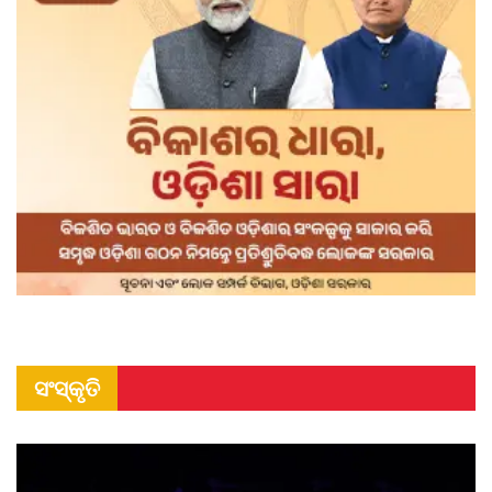
ସଂସ୍କୃତି