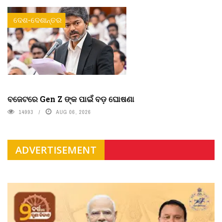
ଦେଶ-ଦେଶାନ୍ତର
ବଜେଟରେ Gen Z ଙ୍କ ପାଇଁ ବଡ଼ ଘୋଷଣା
14993
AUG 06, 2026
ADVERTISEMENT