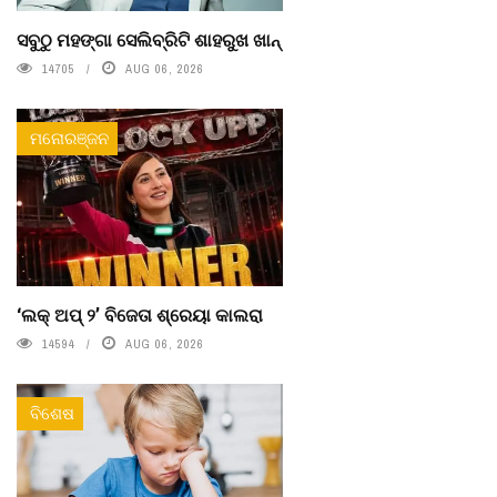
ସବୁଠୁ ମହଙ୍ଗା ସେଲିବ୍ରିଟି ଶାହରୁଖ ଖାନ୍
14705
AUG 06, 2026
ମନୋରଞ୍ଜନ
‘ଲକ୍ ଅପ୍ ୨’ ବିଜେତା ଶ୍ରେୟା କାଲରା
14594
AUG 06, 2026
ବିଶେଷ