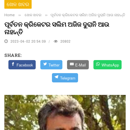
ଖେଳ ଖବର
Home
››
ଖେଳ ଖବର
››
ପୂର୍ବତନ କ୍ରିକେଟର ସଲିମ ଅଜିଜ ଦୁରାନି ଆଉ ନାହାନ୍ତି
ପୂର୍ବତନ କ୍ରିକେଟର ସଲିମ ଅଜିଜ ଦୁରାନି ଆଉ
ନାହାନ୍ତି
2023-04-02 20:54:09
20802
SHARE:
Facebook
Twitter
E-Mail
WhatsApp
Telegram