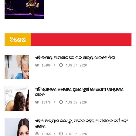
ବିଶେଷ
ଏହି ଉପାୟ ଆପଣାଇଲେ ଘର ଖାଦ୍ୟ ଖାଇବେ ପିଲା
13489
AUG 07, 2026
ଏହି ସ୍ଥାନରେ କଳାଜାଇ ଥିଲେ ସୁଖୀ ହୋଇଥାଏ ଦାମ୍ପତ୍ୟ
ଜୀବନ
15379
AUG 05, 2026
ଏହି ୫ ଅଭ୍ୟାସ କରନ୍ତୁ, ସତେଜ ରହିବ ଆପଣଙ୍କ ଚର୍ମ ଏବଂ
ଶରୀର
16154
AUG 02, 2026