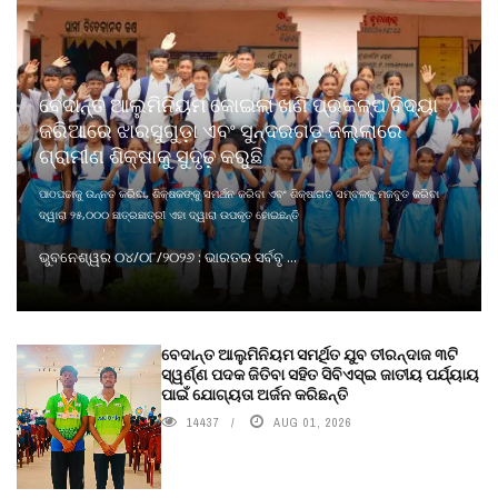
ବେଦାନ୍ତ ଆଲୁମିନିୟମ କୋଇଲା ଖଣି ପ୍ରକଳ୍ପ ବିଦ୍ୟା
ଜରିଆରେ ଝାରସୁଗୁଡ଼ା ଏବଂ ସୁନ୍ଦରଗଡ଼ ଜିଲ୍ଲାରେ
ଗ୍ରାମୀଣ ଶିକ୍ଷାକୁ ସୁଦୃଢ଼ କରୁଛି
ପାଠପଢାକୁ ଉନ୍ନତ କରିବା, ଶିକ୍ଷକଙ୍କୁ ସମର୍ଥନ କରିବା ଏବଂ ଶିକ୍ଷାଗତ ସମ୍ବଳକୁ ମଜବୁତ କରିବା
ଦ୍ୱାରା ୨୫,୦୦୦ ଛାତ୍ରଛାତ୍ରୀ ଏହା ଦ୍ୱାରା ଉପକୃତ ହୋଇଛନ୍ତି
ଭୁବନେଶ୍ୱର ୦୪/୦୮/୨୦୨୬ : ଭାରତର ସର୍ବବୃ ...
ବେଦାନ୍ତ ଆଲୁମିନିୟମ ସମର୍ଥିତ ଯୁବ ତୀରନ୍ଦାଜ ୩ଟି
ସ୍ୱର୍ଣ୍ଣ ପଦକ ଜିତିବା ସହିତ ସିବିଏସ୍ଇ ଜାତୀୟ ପର୍ଯ୍ୟାୟ
ପାଇଁ ଯୋଗ୍ୟତା ଅର୍ଜନ କରିଛନ୍ତି
14437
AUG 01, 2026