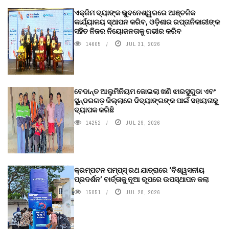
ଏକ୍ଜିମ ବ୍ୟାଙ୍କ ଭୁବନେଶ୍ୱରରେ ଆଞ୍ଚଳିକ
କାର୍ଯ୍ୟାଳୟ ସ୍ଥାପନ କରିବ, ଓଡ଼ିଶାର ରପ୍ତାନିକାରୀଙ୍କ
ସହିତ ନିଜର ନିୟୋଜନତାକୁ ଗଭୀର କରିବ
14605
JUL 31, 2026
ବେଦାନ୍ତ ଆଲୁମିନିୟମ କୋଇଲା ଖଣି ଝାରସୁଗୁଡା ଏବଂ
ସୁନ୍ଦରଗଡ଼ ଜିଲ୍ଲାରେ ଦିବ୍ୟାଙ୍ଗଙ୍କ ପାଇଁ ସହାୟତାକୁ
ବ୍ୟାପକ କରିଛି
14252
JUL 29, 2026
କ୍ରମ୍ପଟନ ପମ୍ପ୍‌ସ୍‌ ରଥ ଯାତ୍ରାରେ ‘ବିଶ୍ୱସନୀୟ
ପ୍ରଦର୍ଶନ’ ବାର୍ତ୍ତାକୁ ନୂଆ ରୂପରେ ଉପସ୍ଥାପନ କଲା
15051
JUL 28, 2026