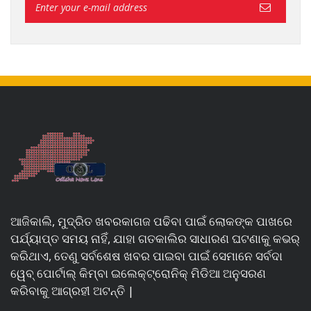
ଆଜିକାଲି, ମୁଦ୍ରିତ ଖବରକାଗଜ ପଢିବା ପାଇଁ ଲୋକଙ୍କ ପାଖରେ
ପର୍ଯ୍ୟାପ୍ତ ସମୟ ନାହିଁ, ଯାହା ଗତକାଲିର ସାଧାରଣ ଘଟଣାକୁ କଭର୍
କରିଥାଏ, ତେଣୁ ସର୍ବଶେଷ ଖବର ପାଇବା ପାଇଁ ସେମାନେ ସର୍ବଦା
ୱେବ୍ ପୋର୍ଟାଲ୍ କିମ୍ବା ଇଲେକ୍ଟ୍ରୋନିକ୍ ମିଡିଆ ଅନୁସରଣ
କରିବାକୁ ଆଗ୍ରହୀ ଅଟନ୍ତି |