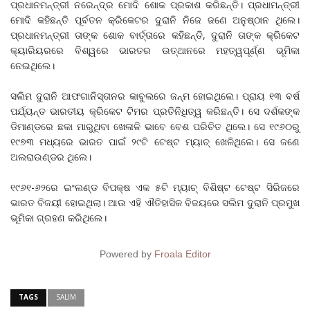
ପ୍ରଧାନମନ୍ତ୍ରୀ ନରେନ୍ଦ୍ର ମୋଦି ଶୋକ ପ୍ରକାଶ କରିଛନ୍ତି। ପ୍ରଧାମନ୍ତ୍ରୀ
ମୋଦି କହିଛନ୍ତି ପୂର୍ବତନ କ୍ରିକେଟର ଦୁରାନି ନିଜେ ଜଣେ ଅନୁଷ୍ଠାନ ଥିଲେ।
ପ୍ରଧାନମନ୍ତ୍ରୀ ତାଙ୍କ ଶୋକ ବାର୍ତ୍ତାରେ କହିଛନ୍ତି, ଦୁରାନି ତାଙ୍କ କ୍ରିକେଟ
କ୍ୟାରିୟରରେ ବିଶ୍ୱରେ ଭାରତର ଉତ୍ଥାନରେ ମହତ୍ୱପୂର୍ଣ୍ଣ ଭୂମିକା
ନେଇଥିଲେ।
ସଲିମ ଦୁରାନି ଆଫଗାନିସ୍ତାନର କାବୁଲରେ ଜନ୍ମ ହୋଇଥିଲେ। ପ୍ରାୟ ୧୩ ବର୍ଷ
ପର୍ଯ୍ୟନ୍ତ ଭାରତୀୟ କ୍ରିକେଟ ଟିମର ପ୍ରତିନିଧିତ୍ୱ କରିଛନ୍ତି। ସେ ଦର୍ଶକଙ୍କ
ଡିମାଣ୍ଡରେ ଛକା ମାରୁଥିବା ଖେଳାଳି ଭାବେ ବେଶ ପରିଚିତ ଥିଲେ। ସେ ୧୯୬୦ରୁ
୧୯୭୩ ମଧ୍ୟରେ ଭାରତ ପାଇଁ ୨୯ଟି ଟେଷ୍ଟ ମ୍ୟାଚ୍ ଖେଳିଥିଲେ। ସେ ଜଣେ
ଅଲରାଉଣ୍ଡର ଥିଲେ।
୧୯୬୧-୬୨ରେ ଇଂଲଣ୍ଡ ବିପକ୍ଷ ଏକ ୫ଟି ମ୍ୟାଚ୍ ବିଶିଷ୍ଟ ଟେଷ୍ଟ ସିରିଜରେ
ଭାରତ ବିଜୟୀ ହୋଇଥିଲା। ଆଉ ଏହି ଐତିହାସିକ ବିଜୟରେ ସଲିମ ଦୁରାନି ପ୍ରମୁଖ
ଭୂମିକା ଗ୍ରହଣ କରିଥିଲେ।
Powered by
Froala Editor
TAGS
SALIM