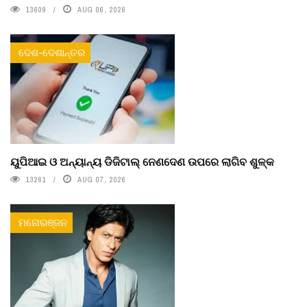
13609
AUG 06, 2026
ଦେଶ-ଦେଶାନ୍ତର
ୟୁପିଆଇ ଓ ଅନ୍ୟାନ୍ୟ ଡିଜିଟାଲ୍ ନେଣଦେଣ ଉପରେ ଲାଗିବ ଶୁଳ୍କ
13261
AUG 07, 2026
ମନୋରଞ୍ଜନ