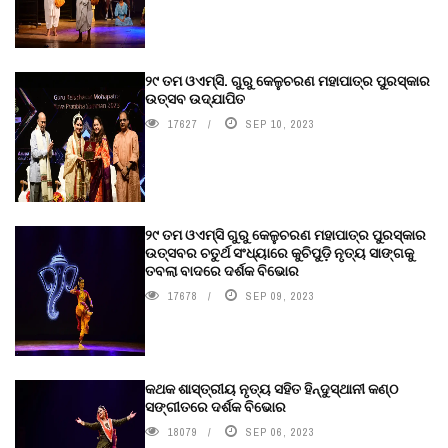
୨୯ ତମ ଓଏମ୍‌ସି. ଗୁରୁ କେଳୁଚରଣ ମହାପାତ୍ର ପୁରସ୍କାର
ଉତ୍ସବ ଉଦ୍‍ଯାପିତ
17627
SEP 10, 2023
୨୯ ତମ ଓଏମ୍‌ସି ଗୁରୁ କେଳୁଚରଣ ମହାପାତ୍ର ପୁରସ୍କାର
ଉତ୍ସବର ଚତୁର୍ଥ ସଂଧ୍ୟାରେ କୁଚିପୁଡ଼ି ନୃତ୍ୟ ସାଙ୍ଗକୁ
ତବଲା ବାଦରେ ଦର୍ଶକ ବିଭୋର
17678
SEP 09, 2023
କଥକ ଶାସ୍ତ୍ରୀୟ ନୃତ୍ୟ ସହିତ ହିନ୍ଦୁସ୍ଥାନୀ କଣ୍ଠ
ସଙ୍ଗୀତରେ ଦର୍ଶକ ବିଭୋର
18079
SEP 06, 2023