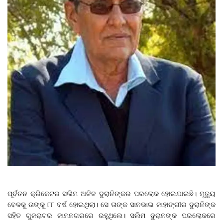
ପୂର୍ବତନ କ୍ରିକେଟର ସଲିମ ଅଜିଜ ଦୁରାନିଙ୍କର ପରଲୋକ ହୋଇଯାଇଛି। ମୃତ୍ୟୁ
ବେଳକୁ ତାଙ୍କୁ ୮୮ ବର୍ଷ ହୋଇଥିଲା। ସେ ତାଙ୍କ ସାନଭାଇ ଜାହାଙ୍ଗୀର ଦୁରାନିଙ୍କ
ସହିତ ଗୁଜରାଟର ଜାମନଗରରେ ରହୁଥିଲେ। ସଲିମ ଦୁରାନଙ୍କ ପରଲୋକରେ