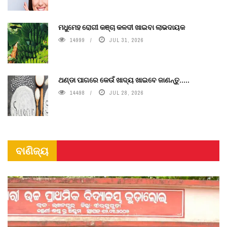
ମଧୁମେହ ରୋଗୀ କଞ୍ଚା କଳଦୀ ଖାଇବା ଲାଭଦାୟକ
14999
JUL 31, 2026
ଥଣ୍ଡା ପାଗରେ କେଉଁ ଖାଦ୍ୟ ଖାଇବେ ଜାଣନ୍ତୁ.....
14498
JUL 28, 2026
ବାଣିଜ୍ୟ