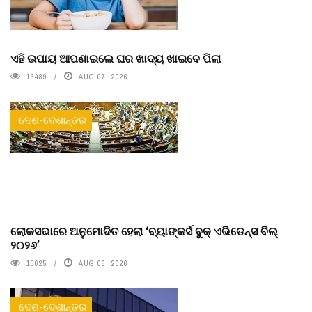
ଏହି ଉପାୟ ଆପଣାଇଲେ ଘର ଖାଦ୍ୟ ଖାଇବେ ପିଲା
13489
AUG 07, 2026
ଦେଶ-ଦେଶାନ୍ତର
ଲୋକସଭାରେ ଅନୁମୋଦିତ ହେଲା ‘ବ୍ୟାଙ୍କର୍ସ ବୁକ୍ ଏଭିଡେନ୍ସ ବିଲ୍
୨୦୨୬’
13625
AUG 06, 2026
ଦେଶ-ଦେଶାନ୍ତର