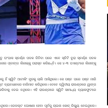
ୁ ଘଂଘାସ ସ୍ବର୍ଣ୍ଣ ପଦକ ଜିତିବା ପରେ ଏବେ ସ୍ବିଟି ବୁରା ସ୍ବର୍ଣ୍ଣ ପଦକ
ନାର ଓ୍ବାଙ୍ଗ ଲିନାଭ୍କୁ ପରାସ୍ତ କରିଛନ୍ତି। ସେ ୪-୩ ପଏଣ୍ଟରେ ଲିନାଙ୍କୁ
ୁ ହିଁ ସ୍ୱିଟି ଆଟାକିଂ ମୁଡକୁ ଚାଲି ଆସିଥିଲେ। ସେ ପଞ୍ଚ ପରେ ପଞ୍ଚ ମାରି
ଣ୍ଟ ବ୍ୟବଧାନରେ ବାଜିମାତ କରିଥିଲେ। ତେବେ ଦ୍ୱିତୀୟ ରାଉଣ୍ଡରେ ୱାଙ୍ଗ
 କରିବାକୁ ଦେଇ ନଥିଲେ। ଏହି ରାଉଣ୍ଡରେ ସ୍ୱିଟି ସାମାନ୍ୟ ବ୍ୟାକଫୁଟରେ
ିଲେ। ରେଜଲ୍ଟ ଘୋଷଣା ହେବା ପୂର୍ବରୁ ଚାଇନା କୋଚ୍‌ ରିଭ୍ୟୁ ନେଇଥିଲେ।