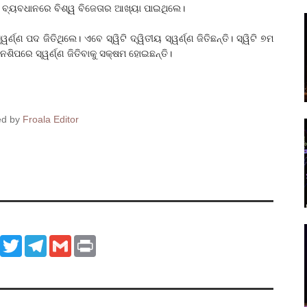
୍ଟ ବ୍ୟବଧାନରେ ବିଶ୍ୱ ବିଜେତାର ଆଖ୍ୟା ପାଇଥିଲେ।
ର୍ଣ୍ଣ ପଦ ଜିତିଥିଲେ। ଏବେ ସ୍ୱିଟି ଦ୍ୱିତୀୟ ସ୍ୱର୍ଣ୍ଣ ଜିତିଛନ୍ତି। ସ୍ୱିଟି ୭ମ
ନଶିପରେ ସ୍ୱର୍ଣ୍ଣ ଜିତିବାକୁ ସକ୍ଷମ ହୋଇଛନ୍ତି।
ed by
Froala Editor
ook
WhatsApp
Twitter
Telegram
Gmail
Print