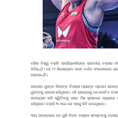
ମହିଳା ବିଶ୍ୱ ବକ୍ସିଂ ଚାମ୍ପିୟନଶିପରେ ଭାରତୀୟ ବକ୍ସର ନୀତ
ଜିତିଛନ୍ତି। ସେ ୮୧ କିଲୋଗ୍ରାମ ଓଜନ ବର୍ଗର ଫାଇନାଲରେ ଚାଇ
ହରାଇଛନ୍ତିି।
ଚାଇନାର ୱାଙ୍ଗ ଲିନାଙ୍କ ବିପକ୍ଷ ମ୍ୟାଚ୍‌ର ପ୍ରଥମ ରାଉଣ୍ଡର
ୱାଙ୍ଗକୁ ଘାଇଲା କରିଥିଲେ। ଏହି ରାଉଣ୍ଡକୁ ସେ ଗୋଟିଏ ପଏ
କମବ୍ୟାକ କରି ସ୍ୱିଟିଙ୍କୁ ପଞ୍ଚ ଠିକ ସ୍ଥାନରେ ଲ୍ୟାଣ୍ଡ
ରହିଥିଲେ। ତଥାପି ୩-୨ରେ ସେ ଏହାକୁ ଜିତି ନେଇଥିଲେ।
୩ୟ ରାଉଣ୍ଡରେ ସେ ପୁଣି ନିଜର ଦକ୍ଷତା ସମସ୍ତଙ୍କୁ ଦେଖାଇଥ