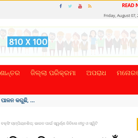
Friday, August 07,
ଶାନ୍ତର
ଜିଲ୍ଲା ପରିକ୍ରମା
ଅପରାଧ
ମନୋରଞ
ଟାଲ୍ ନେଣଦେଣ ...
 ବକ୍ସିଂ ଚାମ୍ପିୟନଶିପ୍‌: ଭାରତ ପାଇଁ ସ୍ୱର୍ଣ୍ଣ ଜିତିଲେ ନୀତୁ ଓ ସ୍ୱିଟି