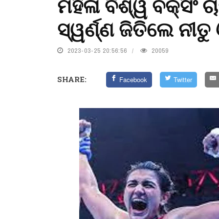
ମହିଳା ବିଶ୍ୱ ବକ୍ସିଂ ଚ
ସ୍ୱର୍ଣ୍ଣ ଜିତିଲେ ନୀତୁ 
2023-03-25 20:56:56
20059
SHARE:
Facebook
Twitter