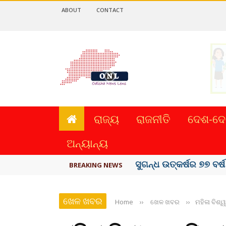
ABOUT
CONTACT
ରାଜ୍ୟ
ରାଜନୀତି
ଦେଶ-ଦେ
ଅନ୍ୟାନ୍ୟ
ୟୁପିଆଇ ଓ ଅନ୍ୟାନ୍ୟ ଡିଜି
BREAKING NEWS
ଖେଳ ଖବର
Home
››
ଖେଳ ଖବର
››
ମହିଳା ବିଶ୍ୱ