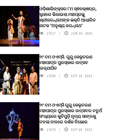
ଓଡ଼ିଶାଲିଙ୍କ୍ସର ୮ମ ସ୍ଵନକ୍ଷତ୍ର,
ଲୁହରେ ଭିଜାଇଲା ମହାପ୍ରଭୁ
ଶ୍ରୀଜଗନ୍ନାଥଙ୍କ ଭକ୍ତି ଆଧାରିତ
ନାଟକ ‘ଅଦୃଶ୍ୟ ଜଗନ୍ନାଥ‘
17017
JUN 25, 2025
୨୯ ତମ ଓଏମ୍‌ସି. ଗୁରୁ କେଳୁଚରଣ
ମହାପାତ୍ର ପୁରସ୍କାର ଉତ୍ସବ
ଉଦ୍‍ଯାପିତ
17628
SEP 10, 2023
୨୯ ତମ ଓଏମ୍‌ସି ଗୁରୁ କେଳୁଚରଣ
ମହାପାତ୍ର ପୁରସ୍କାର ଉତ୍ସବର ଚତୁର୍ଥ
ସଂଧ୍ୟାରେ କୁଚିପୁଡ଼ି ନୃତ୍ୟ ସାଙ୍ଗକୁ
ତବଲା ବାଦରେ ଦର୍ଶକ ବିଭୋର
17679
SEP 09, 2023