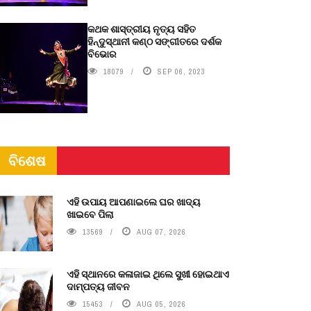
କଥକ ଶାସ୍ତ୍ରୀୟ ନୃତ୍ୟ ସହିତ
ହିନ୍ଦୁସ୍ଥାନୀ କଣ୍ଠ ସଙ୍ଗୀତରେ ଦର୍ଶକ
ବିଭୋର
18079
SEP 06, 2023
ବିଶେଷ
ଏହି ଉପାୟ ଆପଣାଇଲେ ଘର ଖାଦ୍ୟ
ଖାଇବେ ପିଲା
13569
AUG 07, 2026
ଏହି ସ୍ଥାନରେ କଳାଜାଇ ଥିଲେ ସୁଖୀ ହୋଇଥାଏ
ଦାମ୍ପତ୍ୟ ଜୀବନ
15453
AUG 05, 2026