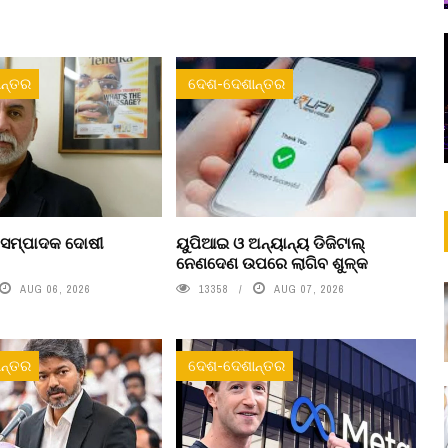
ନ୍ତର
ଦେଶ-ଦେଶାନ୍ତର
 ସମ୍ପାଦକ ଦୋଷୀ
ୟୁପିଆଇ ଓ ଅନ୍ୟାନ୍ୟ ଡିଜିଟାଲ୍
ନେଣଦେଣ ଉପରେ ଲାଗିବ ଶୁଳ୍କ
AUG 06, 2026
13358
AUG 07, 2026
ନ୍ତର
ଦେଶ-ଦେଶାନ୍ତର