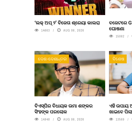
‘ଲକ୍ ଅପ୍ ୨’ ବିଜେତା ଶ୍ରେୟା କାଲରା
ବଜେଟରେ Ge
ଘୋଷଣା
14663
AUG 06, 2026
15062
ଦେଶ-ଦେଶାନ୍ତର
ବିଶେଷ
ବିଏସ୍‌ପିର ବିଧାୟକ ଉମା ଶଙ୍କର
ଏହି ଉପାୟ
ସିଂହଙ୍କ ପରଲୋକ
ଖାଇବେ ପିଲ
14948
AUG 06, 2026
13569