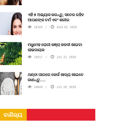
ଏହି ୫ ଅଭ୍ୟାସ କରନ୍ତୁ, ସତେଜ ରହିବ
ଆପଣଙ୍କ ଚର୍ମ ଏବଂ ଶରୀର
16163
AUG 02, 2026
ମଧୁମେହ ରୋଗୀ କଞ୍ଚା କଳଦୀ ଖାଇବା
ଲାଭଦାୟକ
15017
JUL 31, 2026
ଥଣ୍ଡା ପାଗରେ କେଉଁ ଖାଦ୍ୟ ଖାଇବେ
ଜାଣନ୍ତୁ.....
14509
JUL 28, 2026
ବାଣିଜ୍ୟ