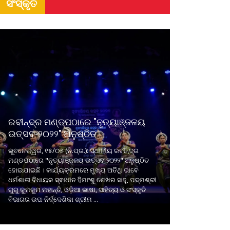
ସଂସ୍କୃତି
ରବୀନ୍ଦ୍ର ମଣ୍ଡପଠାରେ "ନୃତ୍ୟାଞ୍ଜଳୟ
ଉତ୍ସବ-୨୦୨୨" ଅନୁଷ୍ଠିତ
ଭୁବନେଶ୍ୱର, ୧୫/୦୫ (ନି.ପ୍ର.): ସ୍ଥାନୀୟ ରବୀନ୍ଦ୍ର
ମଣ୍ଡପଠାରେ "ନୃତ୍ୟାଞ୍ଜଳୟ ଉତ୍ସବ-୨୦୨୨" ଅନୁଷ୍ଠିତ
ହୋଇଯାଇଛି । କାର୍ଯ୍ୟକ୍ରମରେ ମୁଖ୍ୟ ଅତିଥି ଭାବେ
ଧର୍ମଶାଳା ବିଧାୟକ ସ୍ଵାଧୀନ ହିମାଂଶୁ ଶେଖର ସାହୁ, ପଦ୍ମଶ୍ରୀ
ଗୁରୁ କୁମକୁମ ମହାନ୍ତି, ଓଡ଼ିଆ ଭାଷା, ସାହିତ୍ୟ ଓ ସଂସ୍କୃତି
ବିଭାଗର ଉପ-ନିର୍ଦ୍ଦେଶିକା ଶ୍ରୀମ ...