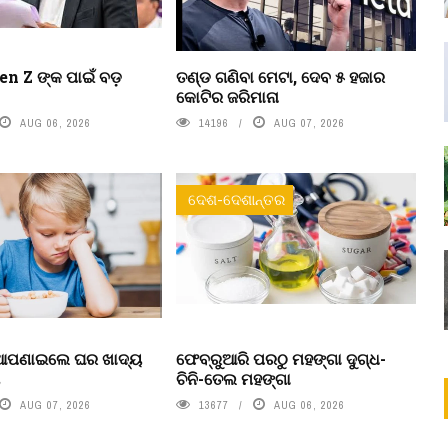
n Z ଙ୍କ ପାଇଁ ବଡ଼
ତଣ୍ଡ ଗଣିବା ମେଟା, ଦେବ ୫ ହଜାର
କୋଟିର ଜରିମାନା
AUG 06, 2026
14196
AUG 07, 2026
ଦେଶ-ଦେଶାନ୍ତର
 ଆପଣାଇଲେ ଘର ଖାଦ୍ୟ
ଫେବ୍ରୁଆରି ପରଠୁ ମହଙ୍ଗା ଦୁଗ୍ଧ-
ା
ଚିନି-ତେଲ ମହଙ୍ଗା
AUG 07, 2026
13677
AUG 06, 2026