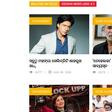
RELATED ARTICLES
ODISHA NEWS LENS 4.1
ମନୋରଞ୍ଜନ
ଦେଶ-ଦେଶା
ସବୁଠୁ ମହଙ୍ଗା ସେଲିବ୍ରିଟି ଶାହରୁଖ
‘ତେହେଲକା’
ଖାନ୍
ସାବ୍ୟସ୍ତ
14777
AUG 06, 2026
15175
ମନୋରଞ୍ଜନ
ଦେଶ-ଦେଶା