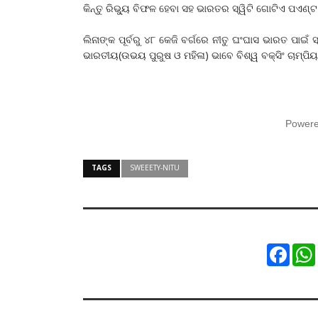
କିନ୍ତୁ ରିଭ୍ୟୁ ବିଫଳ ହେବା ସହ ଭାରତର ସ୍ୱିଟି ଗୋଟିଏ ପଏଣ
ଲିନାଙ୍କ ପୂର୍ବରୁ ୪୮ କେଜି ବର୍ଗରେ ନୀତୁ ଘଂଘାସ ଭାରତ ପାଇଁ ସ୍ୱ
ଭାରତୀୟ(ଉଭୟ ପୁରୁଷ ଓ ମହିଳା) ଭାବେ ବିଶ୍ୱ ବକ୍ସିଂ ଚାମ୍ପିୟ
Power
TAGS
SWEEETY-NITU
Faceb