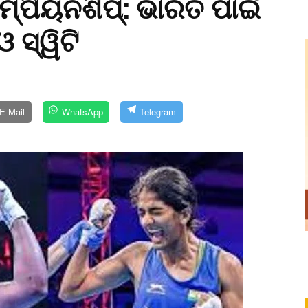
ାମ୍ପିୟନଶିପ୍‌: ଭାରତ ପାଇଁ
ଓ ସ୍ୱିଟି
E-Mail
WhatsApp
Telegram