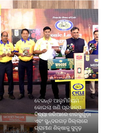
ବେଦାନ୍ତ ଆଲୁମିନିୟମ
କୋଇଲା ଖଣି ପ୍ରକଳ୍ପ
ବିଦ୍ୟା ଜରିଆରେ ଝାରସୁଗୁଡ଼ା
ଏବଂ ସୁନ୍ଦରଗଡ଼ ଜିଲ୍ଲାରେ
ଗ୍ରାମୀଣ ଶିକ୍ଷାକୁ ସୁଦୃଢ଼