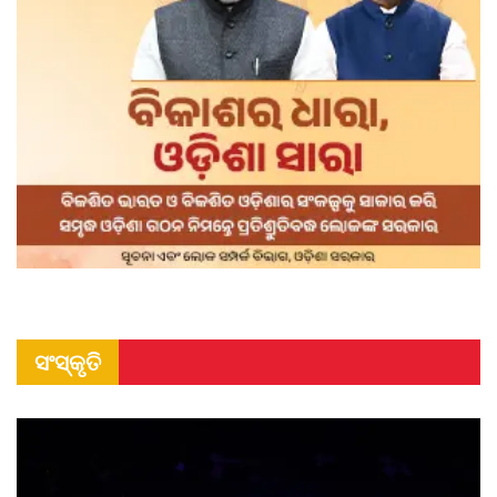
ସଂସ୍କୃତି