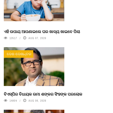
ଏହି ଉପାୟ ଆପଣାଇଲେ ଘର ଖାଦ୍ୟ ଖାଇବେ ପିଲା
13517
AUG 07, 2026
ଦେଶ-ଦେଶାନ୍ତର
ବିଏସ୍‌ପିର ବିଧାୟକ ଉମା ଶଙ୍କର ସିଂହଙ୍କ ପରଲୋକ
14904
AUG 06, 2026