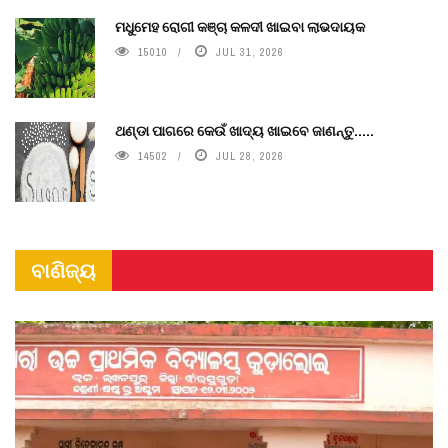
ମଧୁମେହ ରୋଗୀ କଞ୍ଚା କଳଦୀ ଖାଇବା ଲାଭଦାୟକ
15010
JUL 31, 2026
ଥଣ୍ଡା ପାଗରେ କେଉଁ ଖାଦ୍ୟ ଖାଇବେ ଜାଣନ୍ତୁ.....
14502
JUL 28, 2026
ବାଣିଜ୍ୟ