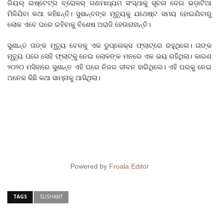
ରିୟଲ୍‌ ଇଷ୍ଟେଟ୍‌ର ବ୍ରୋକର୍‌ ଗଣମାଧ୍ୟମ ସଂସ୍ଥାକୁ ସୂଚନା ଦେଇ ଭଡ଼ାଟିଆ
ମିଳିଯିବା କଥା କହିଛନ୍ତି। ସୁଶାନ୍ତଙ୍କ ମୃତ୍ୟୁକୁ ଯଥେଷ୍ଟ ସମୟ ହୋଇଯିବାରୁ
ଲୋକ ଏବେ ଘରେ ରହିବାକୁ ବିଶେଷ ଅରାଜି ହେଉନାହାନ୍ତି।
ସୁଶାନ୍ତ ତାଙ୍କ ମୃତ୍ୟୁ ବେଳକୁ ଏକ ଡୁପ୍ଲେକ୍ସ ଫ୍ଲାଟ୍‌ରେ ରହୁଥିଲେ। ତାଙ୍କ
ମୃତ୍ୟୁ ପରେ ସେହି ଫ୍ଲାଟ୍‌କୁ ନେଇ ଲୋକଙ୍କ ମନରେ ଏକ ଭୟ ରହିଥିଲା। କାରଣ
୨୦୨୦ ମସିହାରେ ସୁଶାନ୍ତ ଏହି ଘରେ ନିଜର ଜୀବନ ହାରିଥିଲେ। ଏହି ଘରକୁ ନେଇ
ଅନେକ କିଛି କଥା ସାମ୍ନାକୁ ଆସିଥିଲା।
Powered by
Froala Editor
TAGS
SUSHANT