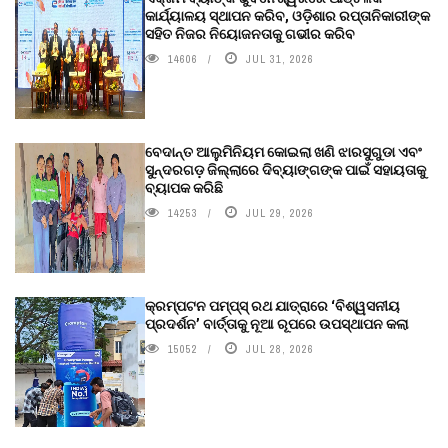
କାର୍ଯ୍ୟାଳୟ ସ୍ଥାପନ କରିବ, ଓଡ଼ିଶାର ରପ୍ତାନିକାରୀଙ୍କ
ସହିତ ନିଜର ନିୟୋଜନତାକୁ ଗଭୀର କରିବ
14606
JUL 31, 2026
ବେଦାନ୍ତ ଆଲୁମିନିୟମ କୋଇଲା ଖଣି ଝାରସୁଗୁଡା ଏବଂ
ସୁନ୍ଦରଗଡ଼ ଜିଲ୍ଲାରେ ଦିବ୍ୟାଙ୍ଗଙ୍କ ପାଇଁ ସହାୟତାକୁ
ବ୍ୟାପକ କରିଛି
14253
JUL 29, 2026
କ୍ରମ୍ପଟନ ପମ୍ପ୍‌ସ୍‌ ରଥ ଯାତ୍ରାରେ ‘ବିଶ୍ୱସନୀୟ
ପ୍ରଦର୍ଶନ’ ବାର୍ତ୍ତାକୁ ନୂଆ ରୂପରେ ଉପସ୍ଥାପନ କଲା
15052
JUL 28, 2026