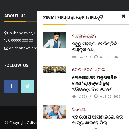
ABOUT US
ଆପଣ ଆଗ୍ରହୀ ହୋଇପାରନ୍ତି
Bhubaneswar, Odisha, India
ମନୋରଞ୍ଜନ
0 00000 000 00
ସବୁଠୁ ମହଙ୍ଗା ସେଲିବ୍ରିଟି
odishanewslens@gmail.com
ଶାହରୁଖ ଖାନ୍
14732
AUG 06, 2026
FOLLOW US
ଦେଶ-ଦେଶାନ୍ତର
ଲୋକସଭାରେ ଅନୁମୋଦିତ
ହେଲା ‘ବ୍ୟାଙ୍କର୍ସ ବୁକ୍
ଏଭିଡେନ୍ସ ବିଲ୍ ୨୦୨୬’
13650
AUG 06, 2026
ବିଶେଷ
HOME
CONTACT US
ABOUT US
ଏହି ଉପାୟ ଆପଣାଇଲେ ଘର
ଖାଦ୍ୟ ଖାଇବେ ପିଲା
© Copyright
Odisha News Lens 4.1
. All rights reserved. in association
with
Konect.In