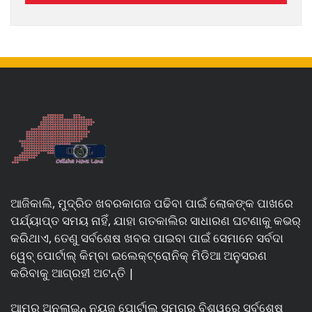
ଆଜିକାଲି, ମୁଦ୍ରିତ ଖବରକାଗଜ ପଢିବା ପାଇଁ ଲୋକଙ୍କ ପାଖରେ
ପର୍ଯ୍ୟାପ୍ତ ସମୟ ନାହିଁ, ଯାହା ଗତକାଲିର ସାଧାରଣ ଘଟଣାକୁ କଭର୍
କରିଥାଏ, ତେଣୁ ସର୍ବଶେଷ ଖବର ପାଇବା ପାଇଁ ସେମାନେ ସର୍ବଦା
ୱେବ୍ ପୋର୍ଟାଲ୍ କିମ୍ବା ଇଲେକ୍ଟ୍ରୋନିକ୍ ମିଡିଆ ଅନୁସରଣ
କରିବାକୁ ଆଗ୍ରହୀ ଅଟନ୍ତି |
ଆମର ଅନଲାଇନ୍ ନ୍ୟୁଜ୍ ପୋର୍ଟାଲ୍ ସମଗ୍ର ବିଶ୍ୱରେ ସର୍ବଶେଷ