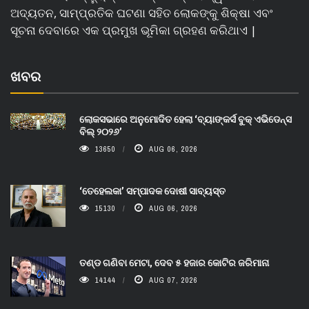
ଅଦ୍ୟତନ, ସାମ୍ପ୍ରତିକ ଘଟଣା ସହିତ ଲୋକଙ୍କୁ ଶିକ୍ଷା ଏବଂ
ସୂଚନା ଦେବାରେ ଏକ ପ୍ରମୁଖ ଭୂମିକା ଗ୍ରହଣ କରିଥାଏ |
ଖବର
ଲୋକସଭାରେ ଅନୁମୋଦିତ ହେଲା ‘ବ୍ୟାଙ୍କର୍ସ ବୁକ୍ ଏଭିଡେନ୍ସ
ବିଲ୍ ୨୦୨୬’
13650
AUG 06, 2026
‘ତେହେଲକା’ ସମ୍ପାଦକ ଦୋଷୀ ସାବ୍ୟସ୍ତ
15130
AUG 06, 2026
ତଣ୍ଡ ଗଣିବା ମେଟା, ଦେବ ୫ ହଜାର କୋଟିର ଜରିମାନା
14144
AUG 07, 2026