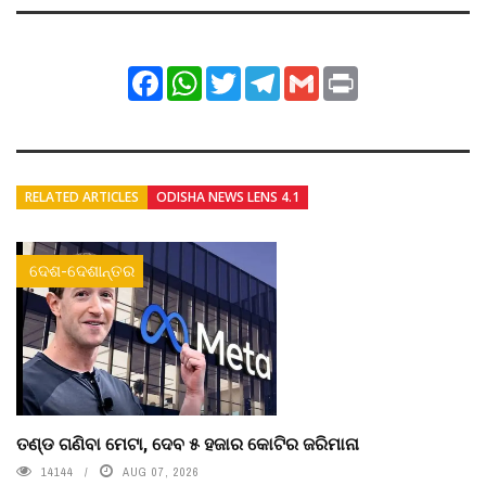
Facebook
WhatsApp
Twitter
Telegram
Gmail
Print
RELATED ARTICLES
ODISHA NEWS LENS 4.1
ଦେଶ-ଦେଶାନ୍ତର
ତଣ୍ଡ ଗଣିବା ମେଟା, ଦେବ ୫ ହଜାର କୋଟିର ଜରିମାନା
14144
AUG 07, 2026