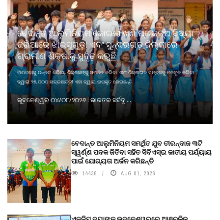
ବେଦାନ୍ତ ଆଲୁମିନିୟମ କୋଇଲା ଖଣି ପ୍ରକଳ୍ପ ବିଦ୍ୟା
ଜରିଆରେ ଝାରସୁଗୁଡ଼ା ଏବଂ ସୁନ୍ଦରଗଡ଼ ଜିଲ୍ଲାରେ
ଗ୍ରାମୀଣ ଶିକ୍ଷାକୁ ସୁଦୃଢ଼ କରୁଛି
ପାଠପଢାକୁ ଉନ୍ନତ କରିବା, ଶିକ୍ଷକଙ୍କୁ ସମର୍ଥନ କରିବା ଏବଂ ଶିକ୍ଷାଗତ ସମ୍ବଳକୁ ମଜବୁତ କରିବା
ଦ୍ୱାରା ୨୫,୦୦୦ ଛାତ୍ରଛାତ୍ରୀ ଏହା ଦ୍ୱାରା ଉପକୃତ ହୋଇଛନ୍ତି
ଭୁବନେଶ୍ୱର ୦୪/୦୮/୨୦୨୬ : ଭାରତର ସର୍ବବୃ ...
ବେଦାନ୍ତ ଆଲୁମିନିୟମ ସମର୍ଥିତ ଯୁବ ତୀରନ୍ଦାଜ ୩ଟି
ସ୍ୱର୍ଣ୍ଣ ପଦକ ଜିତିବା ସହିତ ସିବିଏସ୍ଇ ଜାତୀୟ ପର୍ଯ୍ୟାୟ
ପାଇଁ ଯୋଗ୍ୟତା ଅର୍ଜନ କରିଛନ୍ତି
14438
AUG 01, 2026
ଏକ୍ଜିମ ବ୍ୟାଙ୍କ ଭୁବନେଶ୍ୱରରେ ଆଞ୍ଚଳିକ