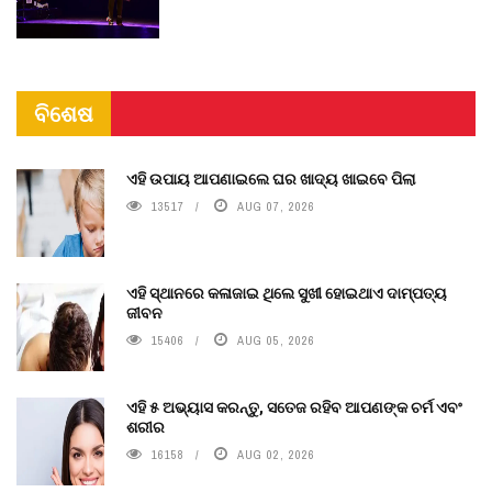
ବିଶେଷ
ଏହି ଉପାୟ ଆପଣାଇଲେ ଘର ଖାଦ୍ୟ ଖାଇବେ ପିଲା
13517
AUG 07, 2026
ଏହି ସ୍ଥାନରେ କଳାଜାଇ ଥିଲେ ସୁଖୀ ହୋଇଥାଏ ଦାମ୍ପତ୍ୟ
ଜୀବନ
15406
AUG 05, 2026
ଏହି ୫ ଅଭ୍ୟାସ କରନ୍ତୁ, ସତେଜ ରହିବ ଆପଣଙ୍କ ଚର୍ମ ଏବଂ
ଶରୀର
16158
AUG 02, 2026