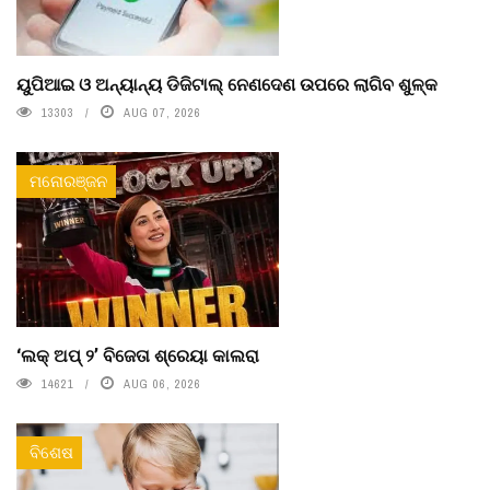
ୟୁପିଆଇ ଓ ଅନ୍ୟାନ୍ୟ ଡିଜିଟାଲ୍ ନେଣଦେଣ ଉପରେ ଲାଗିବ ଶୁଳ୍କ
13303
AUG 07, 2026
ମନୋରଞ୍ଜନ
‘ଲକ୍ ଅପ୍ ୨’ ବିଜେତା ଶ୍ରେୟା କାଲରା
14621
AUG 06, 2026
ବିଶେଷ