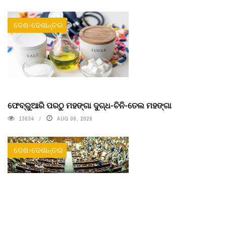
ଦେଶ-ଦେଶାନ୍ତର
ଫେବ୍ରୁଆରି ପରଠୁ ମହଙ୍ଗା ଦୁଗ୍ଧ-ଚିନି-ତେଲ ମହଙ୍ଗା
13634
AUG 06, 2026
ଦେଶ-ଦେଶାନ୍ତର