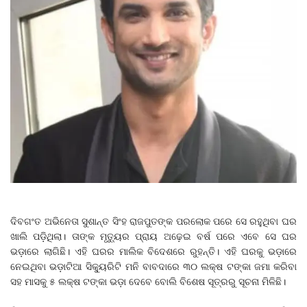
ଦିବଗଂତ ଅଭିନେତା ସୁଶାନ୍ତ ସିଂହ ରାଜପୁତଙ୍କ ପରଲୋକ ପରେ ସେ ରହୁଥିବା ଘର
ଖାଲି ପଡ଼ିଥିଲା। ତାଙ୍କ ମୃତ୍ୟୁର ପ୍ରାୟ ଅଢ଼େଇ ବର୍ଷ ପରେ ଏବେ ସେ ଘର
ଭଡ଼ାରେ ଲାଗିଛି। ଏହି ଘରର ମାଲିକ ବିଦେଶରେ ରୁହନ୍ତି। ଏହି ଘରକୁ ଭଡ଼ାରେ
ନେଇଥିବା ଭଡ଼ାଟିଆ ସିକ୍ୟୁରିଟି ମନି ବାବଦାରେ ୩୦ ଲକ୍ଷ ଟଙ୍କା ଜମା କରିବା
ସହ ମାସକୁ ୫ ଲକ୍ଷ ଟଙ୍କା ଭଡ଼ା ଦେବେ ବୋଲି ବିଶେଷ ସୂତ୍ରରୁ ସୂଚନା ମିଳିଛି।