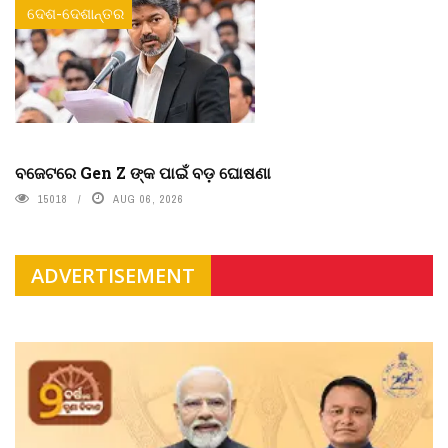
ଦେଶ-ଦେଶାନ୍ତର
ବଜେଟରେ Gen Z ଙ୍କ ପାଇଁ ବଡ଼ ଘୋଷଣା
15018
AUG 06, 2026
ADVERTISEMENT