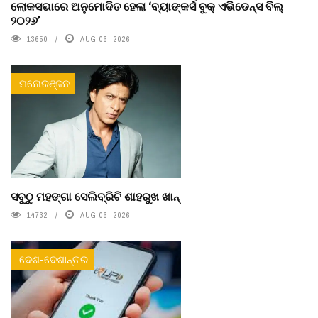
ଲୋକସଭାରେ ଅନୁମୋଦିତ ହେଲା ‘ବ୍ୟାଙ୍କର୍ସ ବୁକ୍ ଏଭିଡେନ୍ସ ବିଲ୍
୨୦୨୬’
13650
AUG 06, 2026
ମନୋରଞ୍ଜନ
ସବୁଠୁ ମହଙ୍ଗା ସେଲିବ୍ରିଟି ଶାହରୁଖ ଖାନ୍
14732
AUG 06, 2026
ଦେଶ-ଦେଶାନ୍ତର