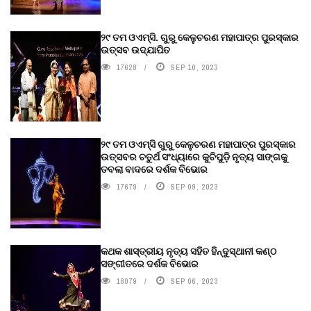
୨୯ ତମ ଓଏମ୍‌ସି. ଗୁରୁ କେଳୁଚରଣ ମହାପାତ୍ର ପୁରସ୍କାର
ଉତ୍ସବ ଉଦ୍‍ଯାପିତ
17628
SEP 10, 2023
୨୯ ତମ ଓଏମ୍‌ସି ଗୁରୁ କେଳୁଚରଣ ମହାପାତ୍ର ପୁରସ୍କାର
ଉତ୍ସବର ଚତୁର୍ଥ ସଂଧ୍ୟାରେ କୁଚିପୁଡ଼ି ନୃତ୍ୟ ସାଙ୍ଗକୁ
ତବଲା ବାଦରେ ଦର୍ଶକ ବିଭୋର
17679
SEP 09, 2023
କଥକ ଶାସ୍ତ୍ରୀୟ ନୃତ୍ୟ ସହିତ ହିନ୍ଦୁସ୍ଥାନୀ କଣ୍ଠ
ସଙ୍ଗୀତରେ ଦର୍ଶକ ବିଭୋର
18079
SEP 06, 2023