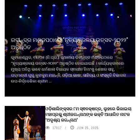
ରବୀନ୍ଦ୍ର ମଣ୍ଡପଠାରେ "ନୃତ୍ୟାଞ୍ଜଳୟ ଉତ୍ସବ-୨୦୨୨"
ଅନୁଷ୍ଠିତ
ଭୁବନେଶ୍ୱର, ୧୫/୦୫ (ନି.ପ୍ର.): ସ୍ଥାନୀୟ ରବୀନ୍ଦ୍ର ମଣ୍ଡପଠାରେ
"ନୃତ୍ୟାଞ୍ଜଳୟ ଉତ୍ସବ-୨୦୨୨" ଅନୁଷ୍ଠିତ ହୋଇଯାଇଛି । କାର୍ଯ୍ୟକ୍ରମରେ
ମୁଖ୍ୟ ଅତିଥି ଭାବେ ଧର୍ମଶାଳା ବିଧାୟକ ସ୍ଵାଧୀନ ହିମାଂଶୁ ଶେଖର ସାହୁ,
ପଦ୍ମଶ୍ରୀ ଗୁରୁ କୁମକୁମ ମହାନ୍ତି, ଓଡ଼ିଆ ଭାଷା, ସାହିତ୍ୟ ଓ ସଂସ୍କୃତି ବିଭାଗର
ଉପ-ନିର୍ଦ୍ଦେଶିକା ଶ୍ରୀମ ...
ଓଡ଼ିଶାଲିଙ୍କ୍ସର ୮ମ ସ୍ଵନକ୍ଷତ୍ର, ଲୁହରେ ଭିଜାଇଲା
ମହାପ୍ରଭୁ ଶ୍ରୀଜଗନ୍ନାଥଙ୍କ ଭକ୍ତି ଆଧାରିତ ନାଟକ
‘ଅଦୃଶ୍ୟ ଜଗନ୍ନାଥ‘
17017
JUN 25, 2025