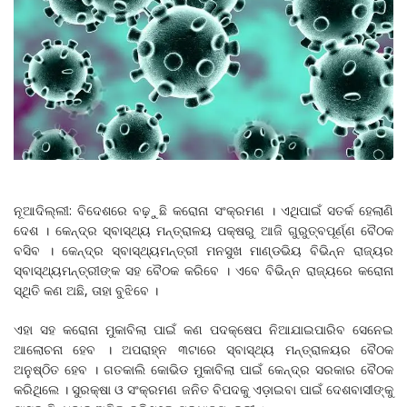
ନୂଆଦିଲ୍ଲୀ: ବିଦେଶରେ ବଢ଼ୁଛି କରୋନା ସଂକ୍ରମଣ । ଏଥିପାଇଁ ସତର୍କ ହେଲାଣି
ଦେଶ । କେନ୍ଦ୍ର ସ୍ବାସ୍ଥ୍ୟ ମନ୍ତ୍ରାଳୟ ପକ୍ଷରୁ ଆଜି ଗୁରୁତ୍ବପୂର୍ଣ୍ଣ ବୈଠକ
ବସିବ । କେନ୍ଦ୍ର ସ୍ବାସ୍ଥ୍ୟମନ୍ତ୍ରୀ ମନସୁଖ ମାଣ୍ଡଭିୟ ବିଭିନ୍ନ ରାଜ୍ୟର
ସ୍ବାସ୍ଥ୍ୟମନ୍ତ୍ରୀଙ୍କ ସହ ବୈଠକ କରିବେ । ଏବେ ବିଭିନ୍ନ ରାଜ୍ୟରେ କରୋନା
ସ୍ଥିତି କଣ ଅଛି, ତାହା ବୁଝିବେ ।
ଏହା ସହ କରୋନା ମୁକାବିଲା ପାଇଁ କଣ ପଦକ୍ଷେପ ନିଆଯାଇପାରିବ ସେନେଇ
ଆଲୋଚନା ହେବ । ଅପରାହ୍ନ ୩ଟାରେ ସ୍ବାସ୍ଥ୍ୟ ମନ୍ତ୍ରାଳୟର ବୈଠକ
ଅନୁଷ୍ଠିତ ହେବ । ଗତକାଲି କୋଭିଡ ମୁକାବିଲା ପାଇଁ କେନ୍ଦ୍ର ସରକାର ବୈଠକ
କରିଥିଲେ । ସୁରକ୍ଷା ଓ ସଂକ୍ରମଣ ଜନିତ ବିପଦକୁ ଏଡ଼ାଇବା ପାଇଁ ଦେଶବାସୀଙ୍କୁ