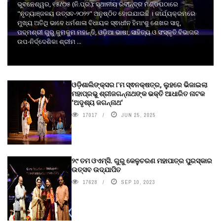
ଭୁବନେଶ୍ୱର, ୧୫/୦୫ (ନି.ପ୍ର.): ସ୍ଥାନୀୟ ରବୀନ୍ଦ୍ର ମଣ୍ଡପଠାରେ
"ନୃତ୍ୟାଞ୍ଜଳୟ ଉତ୍ସବ-୨୦୨୨" ଅନୁଷ୍ଠିତ ହୋଇଯାଇଛି । କାର୍ଯ୍ୟକ୍ରମରେ
ମୁଖ୍ୟ ଅତିଥି ଭାବେ ଧର୍ମଶାଳା ବିଧାୟକ ସ୍ଵାଧୀନ ହିମାଂଶୁ ଶେଖର ସାହୁ,
ପଦ୍ମଶ୍ରୀ ଗୁରୁ କୁମକୁମ ମହାନ୍ତି, ଓଡ଼ିଆ ଭାଷା, ସାହିତ୍ୟ ଓ ସଂସ୍କୃତି ବିଭାଗର
ଉପ-ନିର୍ଦ୍ଦେଶିକା ଶ୍ରୀମ ...
ଓଡ଼ିଶାଲିଙ୍କ୍ସର ୮ମ ସ୍ଵନକ୍ଷତ୍ର, ଲୁହରେ ଭିଜାଇଲା
ମହାପ୍ରଭୁ ଶ୍ରୀଜଗନ୍ନାଥଙ୍କ ଭକ୍ତି ଆଧାରିତ ନାଟକ
‘ଅଦୃଶ୍ୟ ଜଗନ୍ନାଥ‘
17017
JUN 25, 2025
୨୯ ତମ ଓଏମ୍‌ସି. ଗୁରୁ କେଳୁଚରଣ ମହାପାତ୍ର ପୁରସ୍କାର
ଉତ୍ସବ ଉଦ୍‍ଯାପିତ
17628
SEP 10, 2023