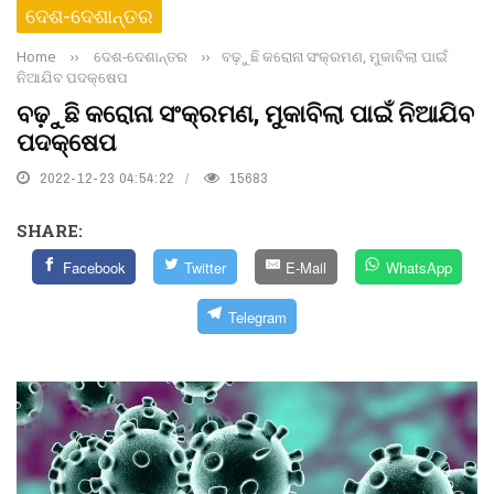
ଦେଶ-ଦେଶାନ୍ତର
Home
››
ଦେଶ-ଦେଶାନ୍ତର
››
ବଢ଼ୁଛି କରୋନା ସଂକ୍ରମଣ, ମୁକାବିଲା ପାଇଁ
ନିଆଯିବ ପଦକ୍ଷେପ
ବଢ଼ୁଛି କରୋନା ସଂକ୍ରମଣ, ମୁକାବିଲା ପାଇଁ ନିଆଯିବ
ପଦକ୍ଷେପ
2022-12-23 04:54:22
15683
SHARE:
Facebook
Twitter
E-Mail
WhatsApp
Telegram