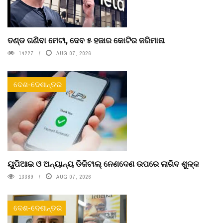
ତଣ୍ଡ ଗଣିବା ମେଟା, ଦେବ ୫ ହଜାର କୋଟିର ଜରିମାନା
14227
AUG 07, 2026
ଦେଶ-ଦେଶାନ୍ତର
ୟୁପିଆଇ ଓ ଅନ୍ୟାନ୍ୟ ଡିଜିଟାଲ୍ ନେଣଦେଣ ଉପରେ ଲାଗିବ ଶୁଳ୍କ
13389
AUG 07, 2026
ଦେଶ-ଦେଶାନ୍ତର