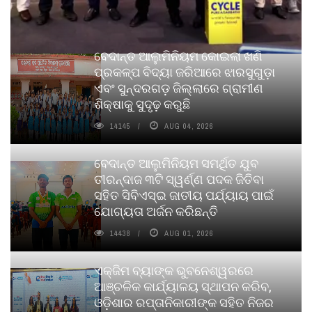
ବେଦାନ୍ତ ଆଲୁମିନିୟମ କୋଇଲା ଖଣି
ପ୍ରକଳ୍ପ ବିଦ୍ୟା ଜରିଆରେ ଝାରସୁଗୁଡ଼ା
ଏବଂ ସୁନ୍ଦରଗଡ଼ ଜିଲ୍ଲାରେ ଗ୍ରାମୀଣ
ଶିକ୍ଷାକୁ ସୁଦୃଢ଼ କରୁଛି
14145
AUG 04, 2026
ବେଦାନ୍ତ ଆଲୁମିନିୟମ ସମର୍ଥିତ ଯୁବ
ତୀରନ୍ଦାଜ ୩ଟି ସ୍ୱର୍ଣ୍ଣ ପଦକ ଜିତିବା
ସହିତ ସିବିଏସ୍ଇ ଜାତୀୟ ପର୍ଯ୍ୟାୟ ପାଇଁ
ଯୋଗ୍ୟତା ଅର୍ଜନ କରିଛନ୍ତି
14438
AUG 01, 2026
ଏକ୍ଜିମ ବ୍ୟାଙ୍କ ଭୁବନେଶ୍ୱରରେ
ଆଞ୍ଚଳିକ କାର୍ଯ୍ୟାଳୟ ସ୍ଥାପନ କରିବ,
ଓଡ଼ିଶାର ରପ୍ତାନିକାରୀଙ୍କ ସହିତ ନିଜର