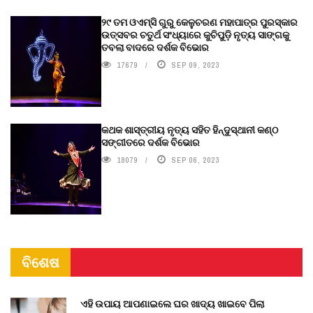
୨୯ ତମ ଓଏମ୍‌ସି ଗୁରୁ କେଳୁଚରଣ ମହାପାତ୍ର ପୁରସ୍କାର
ଉତ୍ସବର ଚତୁର୍ଥ ସଂଧ୍ୟାରେ କୁଚିପୁଡ଼ି ନୃତ୍ୟ ସାଙ୍ଗକୁ
ତବଲା ବାଦରେ ଦର୍ଶକ ବିଭୋର
17679
SEP 09, 2023
କଥକ ଶାସ୍ତ୍ରୀୟ ନୃତ୍ୟ ସହିତ ହିନ୍ଦୁସ୍ଥାନୀ କଣ୍ଠ
ସଙ୍ଗୀତରେ ଦର୍ଶକ ବିଭୋର
18079
SEP 06, 2023
ବିଶେଷ
ଏହି ଉପାୟ ଆପଣାଇଲେ ଘର ଖାଦ୍ୟ ଖାଇବେ ପିଲା