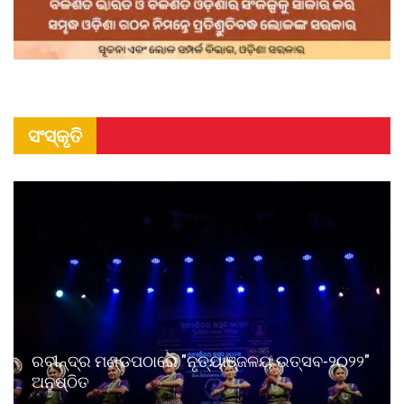
ସଂସ୍କୃତି
ରବୀନ୍ଦ୍ର ମଣ୍ଡପଠାରେ "ନୃତ୍ୟାଞ୍ଜଳୟ ଉତ୍ସବ-୨୦୨୨"
ଅନୁଷ୍ଠିତ