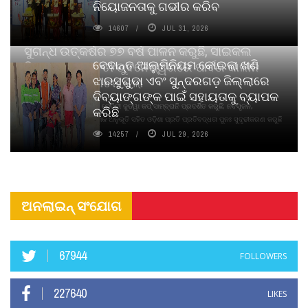
ନିୟୋଜନତାକୁ ଗଭୀର କରିବ
14607
JUL 31, 2026
ସୁଗନ୍ଧ ଉତ୍କର୍ଷର ୭୭ ବର୍ଷ ପାଳନ କରୁଛି, ସାଇକଲ
ବେଦାନ୍ତ ଆଲୁମିନିୟମ କୋଇଲା ଖଣି
ପିୟୋର୍‌ ଅଗରବତୀ ଭୁବନେଶ୍ୱରରେ ପାର୍ବଣ କାଳୀନ
ଝାରସୁଗୁଡା ଏବଂ ସୁନ୍ଦରଗଡ଼ ଜିଲ୍ଲାରେ
ନବସୃଜନ ଉନ୍ମୋଚନ କଲା
ଦିବ୍ୟାଙ୍ଗଙ୍କ ପାଇଁ ସହାୟତାକୁ ବ୍ୟାପକ
ବାଉଁଶ ବିହୀନ କଠିନ ଧୂପ ଏବଂ ମେଦିନୀ ଜୁଡୱା କପ୍‌ ସାମ୍ବ୍ରାନି ପ୍ରଦର୍ଶିତ କରୁଛି; ନବସୃଜନ,
କରିଛି
ଦୀର୍ଘସ୍ଥାୟିତା ଏବଂ ଆଧ୍ୟାତ୍ମିକ ଅନୁଭୂତି ସହିତ ଓଡ଼ିଶା ପ୍ରତି ପ୍ରତିବଦ୍ଧତା ପୁନଃ ସୁଦୃଢୀକରଣ କରୁଛି
14257
JUL 29, 2026
ଅନଲାଇନ୍ ସଂଯୋଗ
67944
FOLLOWERS
227640
LIKES