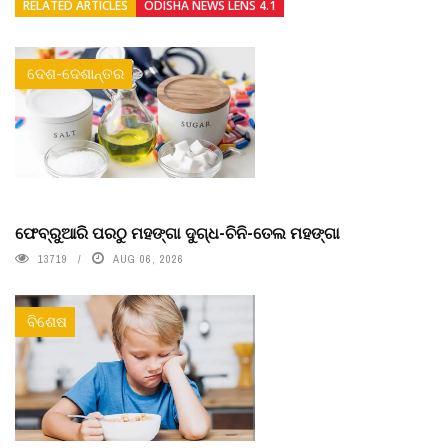
RELATED ARTICLES
ODISHA NEWS LENS 4.1
ଦେଶ-ଦେଶାନ୍ତର
ଫେବ୍ରୁଆରି ପରଠୁ ମହଙ୍ଗା ଦୁଗ୍ଧ-ଚିନି-ତେଲ ମହଙ୍ଗା
13719
AUG 06, 2026
ବିଶେଷ