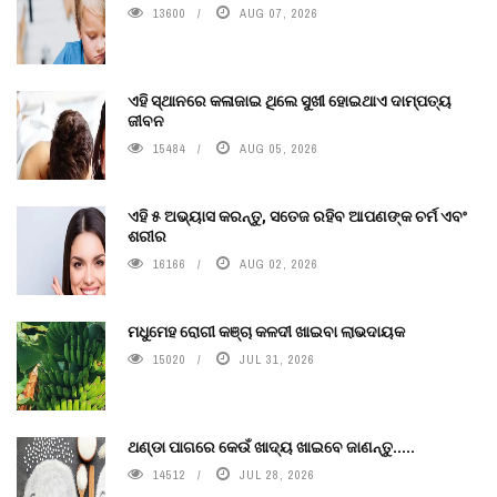
13600
AUG 07, 2026
ଏହି ସ୍ଥାନରେ କଳାଜାଇ ଥିଲେ ସୁଖୀ ହୋଇଥାଏ ଦାମ୍ପତ୍ୟ
ଜୀବନ
15484
AUG 05, 2026
ଏହି ୫ ଅଭ୍ୟାସ କରନ୍ତୁ, ସତେଜ ରହିବ ଆପଣଙ୍କ ଚର୍ମ ଏବଂ
ଶରୀର
16166
AUG 02, 2026
ମଧୁମେହ ରୋଗୀ କଞ୍ଚା କଳଦୀ ଖାଇବା ଲାଭଦାୟକ
15020
JUL 31, 2026
ଥଣ୍ଡା ପାଗରେ କେଉଁ ଖାଦ୍ୟ ଖାଇବେ ଜାଣନ୍ତୁ.....
14512
JUL 28, 2026