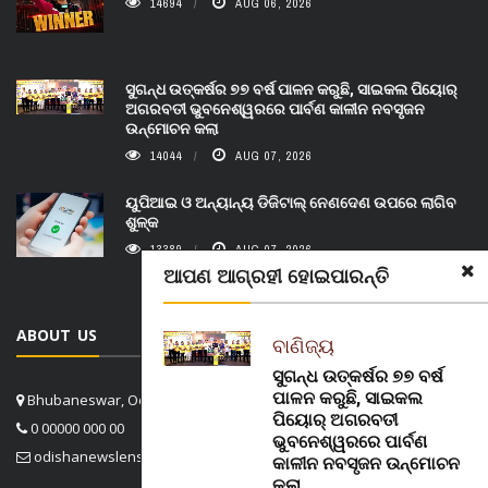
14694
AUG 06, 2026
ସୁଗନ୍ଧ ଉତ୍କର୍ଷର ୭୭ ବର୍ଷ ପାଳନ କରୁଛି, ସାଇକଲ ପିୟୋର୍‌
ଅଗରବତୀ ଭୁବନେଶ୍ୱରରେ ପାର୍ବଣ କାଳୀନ ନବସୃଜନ
ଉନ୍ମୋଚନ କଲା
14044
AUG 07, 2026
ୟୁପିଆଇ ଓ ଅନ୍ୟାନ୍ୟ ଡିଜିଟାଲ୍ ନେଣଦେଣ ଉପରେ ଲାଗିବ
ଶୁଳ୍କ
13389
AUG 07, 2026
ଆପଣ ଆଗ୍ରହୀ ହୋଇପାରନ୍ତି
ABOUT US
ବାଣିଜ୍ୟ
ସୁଗନ୍ଧ ଉତ୍କର୍ଷର ୭୭ ବର୍ଷ
ପାଳନ କରୁଛି, ସାଇକଲ
Bhubaneswar, Odisha, India
ପିୟୋର୍‌ ଅଗରବତୀ
0 00000 000 00
ଭୁବନେଶ୍ୱରରେ ପାର୍ବଣ
odishanewslens@gmail.com
କାଳୀନ ନବସୃଜନ ଉନ୍ମୋଚନ
କଲା