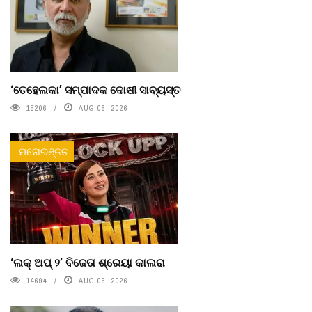
‘ତେହେଲକା’ ସମ୍ପାଦକ ଦୋଷୀ ସାବ୍ୟସ୍ତ
15206
AUG 06, 2026
ମନୋରଞ୍ଜନ
‘ଲକ୍ ଅପ୍ ୨’ ବିଜେତା ଶ୍ରେୟା କାଲରା
14694
AUG 06, 2026