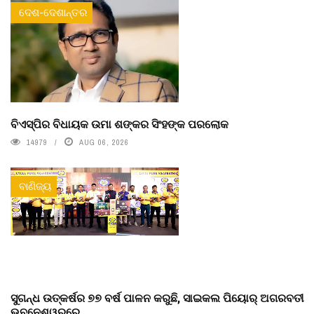
ଦେଶ-ଦେଶାନ୍ତର
ବିଏସ୍‌ପିର ବିଧାୟକ ଉମା ଶଙ୍କର ସିଂହଙ୍କ ପରଲୋକ
14979
AUG 06, 2026
ବାଣିଜ୍ୟ
ସୁଗନ୍ଧ ଉତ୍କର୍ଷର ୭୭ ବର୍ଷ ପାଳନ କରୁଛି, ସାଇକଲ ପିୟୋର୍‌ ଅଗରବତୀ
ଭୁବନେଶ୍ୱରରେ ...