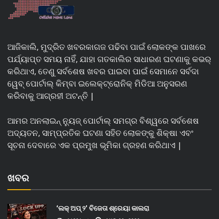
ଆଜିକାଲି, ମୁଦ୍ରିତ ଖବରକାଗଜ ପଢିବା ପାଇଁ ଲୋକଙ୍କ ପାଖରେ
ପର୍ଯ୍ୟାପ୍ତ ସମୟ ନାହିଁ, ଯାହା ଗତକାଲିର ସାଧାରଣ ଘଟଣାକୁ କଭର୍
କରିଥାଏ, ତେଣୁ ସର୍ବଶେଷ ଖବର ପାଇବା ପାଇଁ ସେମାନେ ସର୍ବଦା
ୱେବ୍ ପୋର୍ଟାଲ୍ କିମ୍ବା ଇଲେକ୍ଟ୍ରୋନିକ୍ ମିଡିଆ ଅନୁସରଣ
କରିବାକୁ ଆଗ୍ରହୀ ଅଟନ୍ତି |
ଆମର ଅନଲାଇନ୍ ନ୍ୟୁଜ୍ ପୋର୍ଟାଲ୍ ସମଗ୍ର ବିଶ୍ୱରେ ସର୍ବଶେଷ
ଅଦ୍ୟତନ, ସାମ୍ପ୍ରତିକ ଘଟଣା ସହିତ ଲୋକଙ୍କୁ ଶିକ୍ଷା ଏବଂ
ସୂଚନା ଦେବାରେ ଏକ ପ୍ରମୁଖ ଭୂମିକା ଗ୍ରହଣ କରିଥାଏ |
ଖବର
‘ଲକ୍ ଅପ୍ ୨’ ବିଜେତା ଶ୍ରେୟା କାଲରା