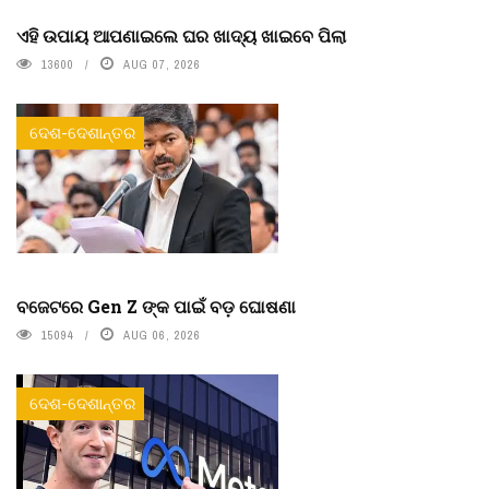
ଏହି ଉପାୟ ଆପଣାଇଲେ ଘର ଖାଦ୍ୟ ଖାଇବେ ପିଲା
13600
AUG 07, 2026
ଦେଶ-ଦେଶାନ୍ତର
ବଜେଟରେ Gen Z ଙ୍କ ପାଇଁ ବଡ଼ ଘୋଷଣା
15094
AUG 06, 2026
ଦେଶ-ଦେଶାନ୍ତର