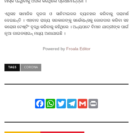
ମାସ୍କ ପିନ୍ଧିବାକୁ ଅପିଲ କରିଥିଲେ ପ୍ରଧାନମନ୍ତ୍ରୀ ।
ଏଥିସହ ସାମାଜିକ ଦୂରତା ଓ ସାନିଟାଇଜର ବ୍ୟବହାର କରିବାକୁ ପରାମର୍ଶ
ଦେଇଛନ୍ତି । ଏହାବାଦ ରାଜ୍ୟ ସରକାରଙ୍କୁ ସର୍ଭେଲାନ୍ସକୁ ଜୋରଦାର କରିବା ସହ
କରୋନା ଟେଷ୍ଟିଂ ବୃଦ୍ଧି କରିବାକୁ କହିଥିଲେ । ଅନ୍ୟପଟେ ବିମାନ ଯାତ୍ରୀଙ୍କ ପାଇଁ
ନୂଆ ଗାଇଡଲାଇନ୍ ମଧ୍ୟ ଅଣାଯାଇଛି ।
Powered by
Froala Editor
TAGS
CORONA
Facebook
WhatsApp
Twitter
Telegram
Gmail
Print