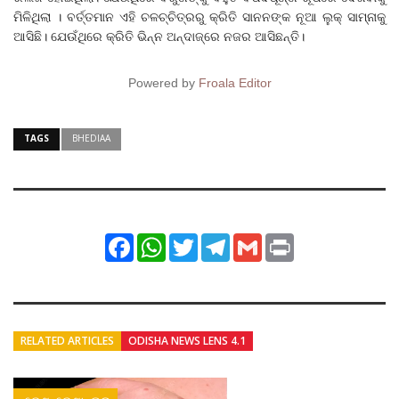
ମିଳିଥିଲା । ବର୍ତ୍ତମାନ ଏହି ଚଳଚ୍ଚିତ୍ରରୁ କ୍ରିତି ସାନନଙ୍କ ନୂଆ ଲୁକ୍ ସାମ୍ନାକୁ
ଆସିଛି। ଯେଉଁଥିରେ କ୍ରିତି ଭିନ୍ନ ଅନ୍ଦାଜ୍‌ରେ ନଜର ଆସିଛନ୍ତି।
Powered by
Froala Editor
TAGS
BHEDIAA
Facebook
WhatsApp
Twitter
Telegram
Gmail
Print
RELATED ARTICLES
ODISHA NEWS LENS 4.1