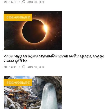
14718
AUG 09, 2026
ଦେଶ-ଦେଶାନ୍ତର
୧୨ ରେ ସବୁଠୁ ଚମତ୍କାର ମହାଜାଗତିକ ଘଟଣା ଦେଖିବ ୟୁରୋପ, ଚନ୍ଦ୍ର
ପଛରେ ଲୁଚିଯିବ ...
14736
AUG 08, 2026
ଦେଶ-ଦେଶାନ୍ତର