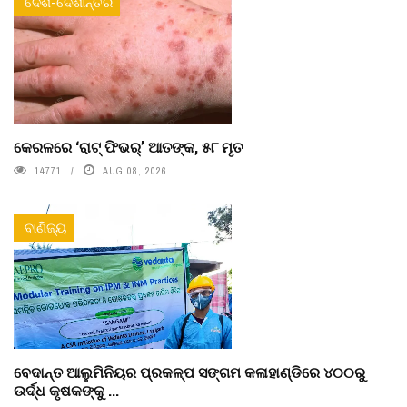
ଦେଶ-ଦେଶାନ୍ତର
କେରଳରେ ‘ରାଟ୍ ଫିଭର୍’ ଆତଙ୍କ, ୫୮ ମୃତ
14771
AUG 08, 2026
ବାଣିଜ୍ୟ
ବେଦାନ୍ତ ଆଲୁମିନିୟର ପ୍ରକଳ୍ପ ସଙ୍ଗମ କଳାହାଣ୍ଡିରେ ୪୦୦ରୁ
ଉର୍ଦ୍ଧ କୃଷକଙ୍କୁ ...