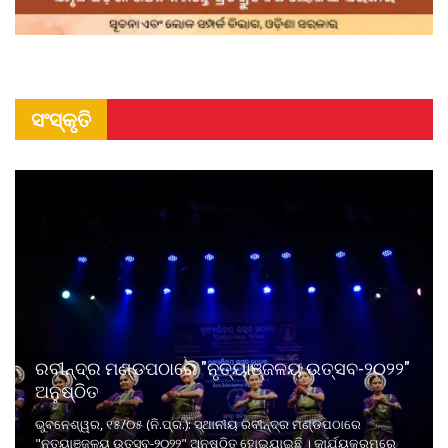
ସଂସ୍କୃତି
ରବୀନ୍ଦ୍ର ମଣ୍ଡପଠାରେ "ନୃତ୍ୟାଞ୍ଜଳୟ ଉତ୍ସବ-୨୦୨୨"
ଅନୁଷ୍ଠିତ
ଭୁବନେଶ୍ୱର, ୧୫/୦୫ (ନି.ପ୍ର.): ସ୍ଥାନୀୟ ରବୀନ୍ଦ୍ର ମଣ୍ଡପଠାରେ
"ନୃତ୍ୟାଞ୍ଜଳୟ ଉତ୍ସବ-୨୦୨୨" ଅନୁଷ୍ଠିତ ହୋଇଯାଇଛି । କାର୍ଯ୍ୟକ୍ରମରେ