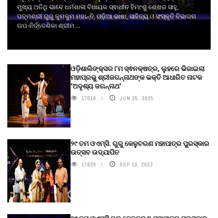
ମୁଖ୍ୟ ଅତିଥି ଭାବେ ଧର୍ମଶାଳା ବିଧାୟକ ସ୍ଵାଧୀନ ହିମାଂଶୁ ଶେଖର ସାହୁ,
ପଦ୍ମଶ୍ରୀ ଗୁରୁ କୁମକୁମ ମହାନ୍ତି, ଓଡ଼ିଆ ଭାଷା, ସାହିତ୍ୟ ଓ ସଂସ୍କୃତି ବିଭାଗର
ଉପ-ନିର୍ଦ୍ଦେଶିକା ଶ୍ରୀମ ...
ଓଡ଼ିଶାଲିଙ୍କ୍ସର ୮ମ ସ୍ଵନକ୍ଷତ୍ର, ଲୁହରେ ଭିଜାଇଲା
ମହାପ୍ରଭୁ ଶ୍ରୀଜଗନ୍ନାଥଙ୍କ ଭକ୍ତି ଆଧାରିତ ନାଟକ
‘ଅଦୃଶ୍ୟ ଜଗନ୍ନାଥ‘
17019
JUN 25, 2025
୨୯ ତମ ଓଏମ୍‌ସି. ଗୁରୁ କେଳୁଚରଣ ମହାପାତ୍ର ପୁରସ୍କାର
ଉତ୍ସବ ଉଦ୍‍ଯାପିତ
17629
SEP 10, 2023