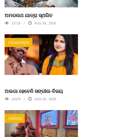
ଅମରନାଥ ଯାତ୍ରା ସ୍ଥଗିତ
13710
AUG 09, 2026
ମନୋରଞ୍ଜନ
ଅଲଗା ହେବେନି ସଙ୍ଗୀତା-ବିଜୟ
14478
AUG 09, 2026
ବାଣିଜ୍ୟ