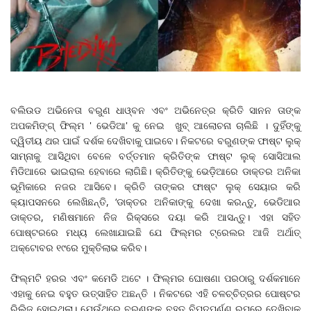
ବଲିଉଡ ଅଭିନେତା ବରୁଣ ଧାଓ୍ବନ ଏବଂ ଅଭିନେତ୍ର କ୍ରିତି ସାନନ ତାଙ୍କ
ଅପକମିଙ୍ଗ୍‌ ଫିଲ୍ମ ' ଭେଡିଆ' କୁ ନେଇ ଖୁବ୍‌ ଆଲୋଚନା ଚାଲିଛି । ଦୁହିଁଙ୍କୁ
ଦ୍ୱିତୀୟ ଥର ପାଇଁ ଦର୍ଶକ ଦେଖିବାକୁ ପାଇବେ। ନିକଟରେ ବରୁଣଙ୍କ ଫାଷ୍ଟ ଲୁକ୍‌
ସାମ୍ନାକୁ ଆସିଥିବା ବେଳେ ବର୍ତ୍ତମାନ କ୍ରିତିଙ୍କ ଫାଷ୍ଟ ଲୁକ୍‌ ସୋସିଆଲ
ମିଡିଆରେ ଭାଇରାଲ ହେବାରେ ଲାଗିଛି। କ୍ରିତିଙ୍କୁ ଭେଡ଼ିଆରେ ଡାକ୍ତର ଅନିକା
ଭୂମିକାରେ ନଜର ଆସିବେ। କ୍ରିତି ତାଙ୍କର ଫାଷ୍ଟ ଲୁକ୍ ସେୟାର କରି
କ୍ୟାପସନରେ ଲେଖିଛନ୍ତି, ‘ଡାକ୍ତର ଅନିକାଙ୍କୁ ଦେଖା କରନ୍ତୁ, ଭେଡିଆର
ଡାକ୍ତର, ମଣିଷମାନେ ନିଜ ରିକ୍ସରେ ଦୟା କରି ଆସନ୍ତୁ। ଏହା ସହିତ
ପୋଷ୍ଟରରେ ମଧ୍ୟ ଲେଖାଯାଇଛି ଯେ ଫିଲ୍ମର ଟ୍ରେଲର ଆଜି ଅର୍ଥାତ୍
ଅକ୍ଟୋବର ୧୯ରେ ମୁକ୍ତିଲାଭ କରିବ।
ଫିଲ୍ମଟି ହରର ଏବଂ କମେଡି ଅଟେ । ଫିଲ୍ମର ଘୋଷଣା ପରଠାରୁ ଦର୍ଶକମାନେ
ଏହାକୁ ନେଇ ବହୁତ ଉତ୍ସାହିତ ଅଛନ୍ତି । ନିକଟରେ ଏହି ଚଳଚ୍ଚିତ୍ରର ପୋଷ୍ଟର
ରିଲିଜ ହୋଇଥିଲା। ଯେଉଁଥିରେ ବରୁଣଙ୍କୁ ବହୁତ ବିପଦପୂର୍ଣ୍ଣ ରୂପରେ ଦେଖିବାକୁ