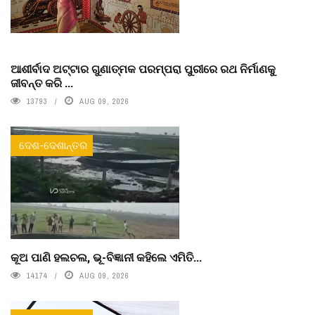
ଆଶୀର୍ବାଦ ଅଟ୍ଟାର ଗୁଣାତ୍ମକ ପରମ୍ପରା ପୁରୀରେ ରଥ ନିର୍ମାଣକୁ
ଜୀବନ୍ତ କରି ...
13793
AUG 09, 2026
ଦେଶ-ଦେଶାନ୍ତର
କୂଅ ପାଣି ହଲଚଲ, ଭୂ-ବିଜ୍ଞାନୀ କହିଲେ ଏମିତି...
14174
AUG 09, 2026