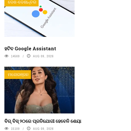
ଦେଶ-ଦେଶାନ୍ତର
ହଟିବ Google Assistant
14569
AUG 09, 2026
ମନୋରଞ୍ଜନ
ବିଗ୍ ବିସ୍ ୨୦ରେ ପ୍ରତିଯୋଗୀ ହେବେନି ଶେୟା
15109
AUG 09, 2026