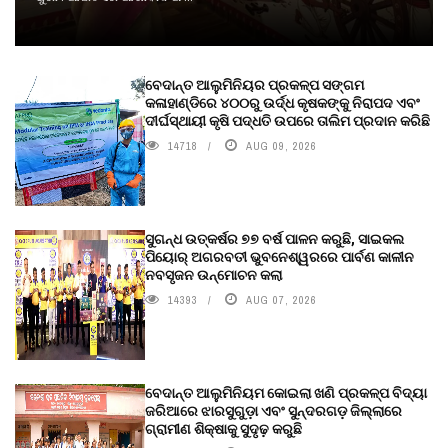
ବେଦାନ୍ତ ଆଲୁମିନିୟର ପ୍ରକଳ୍ପ ସଙ୍ଗମ
କଳାହାଣ୍ଡିରେ ୪୦୦ରୁ ଉର୍ଦ୍ଧ କୃଷକଙ୍କୁ ନିରାପଦ ଏବଂ
ଦୀର୍ଘସ୍ଥାୟୀ କୃଷି ପଦ୍ଧତି ଉପରେ ତାଲିମ ପ୍ରଦାନ କରିଛି
14718
AUG 09, 2026
ସୁଗନ୍ଧ ଉତ୍କର୍ଷର ୭୭ ବର୍ଷ ପାଳନ କରୁଛି, ସାଇକଲ
ପିୟୋର୍‌ ଅଗରବତୀ ଭୁବନେଶ୍ୱରରେ ପାର୍ବଣ କାଳୀନ
ନବସୃଜନ ଉନ୍ମୋଚନ କଲା
14393
AUG 07, 2026
ବେଦାନ୍ତ ଆଲୁମିନିୟମ କୋଇଲା ଖଣି ପ୍ରକଳ୍ପ ବିଦ୍ୟା
ଜରିଆରେ ଝାରସୁଗୁଡ଼ା ଏବଂ ସୁନ୍ଦରଗଡ଼ ଜିଲ୍ଲାରେ
ଗ୍ରାମୀଣ ଶିକ୍ଷାକୁ ସୁଦୃଢ଼ କରୁଛି