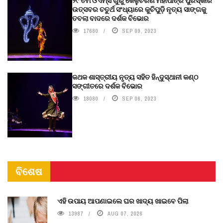
୨୯ ତମ ଓଏମ୍‌ସି ଗୁରୁ କେଳୁଚରଣ ମହାପାତ୍ର ପୁରସ୍କାର
ଉତ୍ସବର ଚତୁର୍ଥ ସଂଧ୍ୟାରେ କୁଚିପୁଡ଼ି ନୃତ୍ୟ ସାଙ୍ଗକୁ
ତବଲା ବାଦରେ ଦର୍ଶକ ବିଭୋର
17680
SEP 09, 2023
କଥକ ଶାସ୍ତ୍ରୀୟ ନୃତ୍ୟ ସହିତ ହିନ୍ଦୁସ୍ଥାନୀ କଣ୍ଠ
ସଙ୍ଗୀତରେ ଦର୍ଶକ ବିଭୋର
18080
SEP 06, 2023
ବିଶେଷ
ଏହି ଉପାୟ ଆପଣାଇଲେ ଘର ଖାଦ୍ୟ ଖାଇବେ ପିଲା
13987
AUG 07, 2026