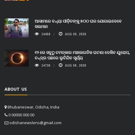
ଆସାମରେ ବନ୍ୟା ପୀଡ଼ିତଙ୍କୁ ୫୦୦ ଘର ଯୋଗାଇଦେବେ
ସଲମାନ
14458
AUG 09, 2026
୧୨ ରେ ସବୁଠୁ ଚମତ୍କାର ମହାଜାଗତିକ ଘଟଣା ଦେଖିବ ୟୁରୋପ,
ଚନ୍ଦ୍ର ପଛରେ ଲୁଚିଯିବ ସୂର୍ଯ୍ୟ
14736
AUG 08, 2026
ABOUT US
Bhubaneswar, Odisha, India
0 00000 000 00
odishanewslens@gmail.com