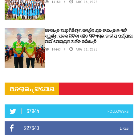
14150
AUG 04, 2026
ବେଦାନ୍ତ ଆଲୁମିନିୟମ ସମର୍ଥିତ ଯୁବ ତୀରନ୍ଦାଜ ୩ଟି
ସ୍ୱର୍ଣ୍ଣ ପଦକ ଜିତିବା ସହିତ ସିବିଏସ୍ଇ ଜାତୀୟ ପର୍ଯ୍ୟାୟ
ପାଇଁ ଯୋଗ୍ୟତା ଅର୍ଜନ କରିଛନ୍ତି
14443
AUG 01, 2026
ଅନଲାଇନ୍ ସଂଯୋଗ
67944
FOLLOWERS
227640
LIKES