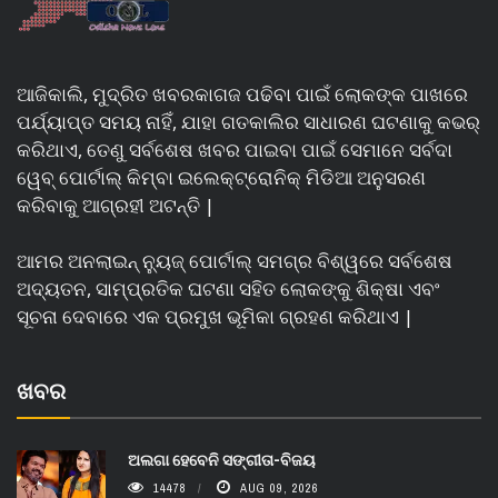
ଆଜିକାଲି, ମୁଦ୍ରିତ ଖବରକାଗଜ ପଢିବା ପାଇଁ ଲୋକଙ୍କ ପାଖରେ
ପର୍ଯ୍ୟାପ୍ତ ସମୟ ନାହିଁ, ଯାହା ଗତକାଲିର ସାଧାରଣ ଘଟଣାକୁ କଭର୍
କରିଥାଏ, ତେଣୁ ସର୍ବଶେଷ ଖବର ପାଇବା ପାଇଁ ସେମାନେ ସର୍ବଦା
ୱେବ୍ ପୋର୍ଟାଲ୍ କିମ୍ବା ଇଲେକ୍ଟ୍ରୋନିକ୍ ମିଡିଆ ଅନୁସରଣ
କରିବାକୁ ଆଗ୍ରହୀ ଅଟନ୍ତି |
ଆମର ଅନଲାଇନ୍ ନ୍ୟୁଜ୍ ପୋର୍ଟାଲ୍ ସମଗ୍ର ବିଶ୍ୱରେ ସର୍ବଶେଷ
ଅଦ୍ୟତନ, ସାମ୍ପ୍ରତିକ ଘଟଣା ସହିତ ଲୋକଙ୍କୁ ଶିକ୍ଷା ଏବଂ
ସୂଚନା ଦେବାରେ ଏକ ପ୍ରମୁଖ ଭୂମିକା ଗ୍ରହଣ କରିଥାଏ |
ଖବର
ଅଲଗା ହେବେନି ସଙ୍ଗୀତା-ବିଜୟ
14478
AUG 09, 2026