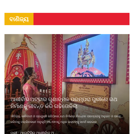
ବାଣିଜ୍ୟ
ଆଶୀର୍ବାଦ ଅଟ୍ଟାର ଗୁଣାତ୍ମକ ପରମ୍ପରା ପୁରୀରେ ରଥ
ନିର୍ମାଣକୁ ଜୀବନ୍ତ କରି ଗଢିତୋଳିଲା
ଐତିହ୍ୟ, କାରିଗରୀ ଓ ପ୍ରଯୁକ୍ତି ଜରିଆରେ ଋଥ ନିର୍ମାଣର ଚିରନ୍ତନ ପରମ୍ପରାକୁ ଅନୁଭବ ଓ ପାଳନ
କରିବାକୁ ତଲ୍ଲିନକାରୀ ଅନୁଭୂତି ୧୩,୭୫୦ରୁ ଅଧିକ ଭକ୍ତଙ୍କୁ ସମର୍ଥ କରାଇଲା
ପୁରୀ : ଆଇଟିସିର ଆଶୀର୍ବାଦ ଅ ...