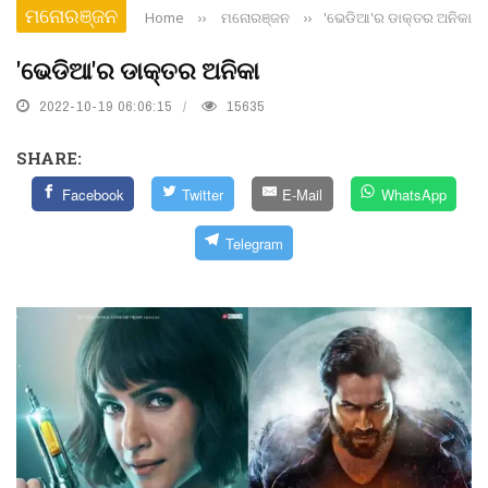
ମନୋରଞ୍ଜନ
Home
››
ମନୋରଞ୍ଜନ
››
'ଭେଡିଆ'ର ଡାକ୍ତର ଅନିକା
'ଭେଡିଆ'ର ଡାକ୍ତର ଅନିକା
2022-10-19 06:06:15
15635
SHARE:
Facebook
Twitter
E-Mail
WhatsApp
Telegram