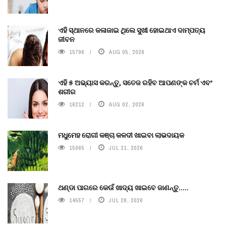
ଏହି ସ୍ଥାନରେ କଳାଜାଇ ଥିଲେ ସୁଖୀ ହୋଇଥାଏ ଦାମ୍ପତ୍ୟ
ଜୀବନ
15796
AUG 05, 2026
ଏହି ୫ ଅଭ୍ୟାସ କରନ୍ତୁ, ସତେଜ ରହିବ ଆପଣଙ୍କ ଚର୍ମ ଏବଂ
ଶରୀର
16212
AUG 02, 2026
ମଧୁମେହ ରୋଗୀ କଞ୍ଚା କଳଦୀ ଖାଇବା ଲାଭଦାୟକ
15065
JUL 31, 2026
ଥଣ୍ଡା ପାଗରେ କେଉଁ ଖାଦ୍ୟ ଖାଇବେ ଜାଣନ୍ତୁ.....
14557
JUL 28, 2026