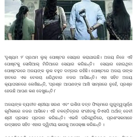
‘ଦୃଶ୍ୟମ ୨’ ପ୍ରଥମ ଲୁକ୍ ପୋଷ୍ଟର ସେୟାର କରାଯାଇଛି। ଅଜୟ ନିଜେ ଏହି
ପୋଷ୍ଟକୁ ସୋସିଆଲ୍‌ ମିଡିଆରେ ସେୟାର କରିଛନ୍ତି। ସେୟାର ହୋଇଥିବା
ପୋଷ୍ଟରରେ ଅଜୟଙ୍କ ଲୁକ ବହୁତ ଦମ୍‌ଦାର ରହିଛି। ପୋଷ୍ଟରେ ଅଜୟ ତାଙ୍କ
ହାତରେ ଏକ ବେଲଚା ଧରିଥିବାର ନଜର ଆସିଛନ୍ତି। ଏହା ସହିତ ଅଜୟ
କ୍ୟାପସନରେ ଲେଖିଛନ୍ତି, ‘ପ୍ରଶ୍ନ ଆପଣଙ୍କ ଆଖି ସାମ୍ନାରେ ନୁହେଁ, ପ୍ରଶ୍ନ
ହେଉଛି ଆପଣ କଣ ଦେଖୁଛନ୍ତି।’
ଅଜୟଙ୍କ ବ୍ୟତୀତ ଶ୍ରୀୟା ସରଣ ଏବଂ ଇଶିତା ଦତ୍ତ ଫିଲ୍ମରେ ଗୁରୁତ୍ୱପୂର୍ଣ୍ଣ
ଭୂମିକାରେ ନଜର ଆସିବେ। ଏହି ଚଳଚ୍ଚିତ୍ରର ସଂଗୀତକୁ ଡିଏସପି ଅର୍ଥାତ୍ ଦେବୀ
ଶ୍ରୀ ପ୍ରସାଦ ପ୍ରଦାନ କରିଛନ୍ତି। ଏଭଳି ପରିସ୍ଥିତିରେ, ପ୍ରଶଂସକମାନେ
ଉତ୍ସାହର ସହିତ ଏହାର ଦ୍ୱିତୀୟ ଭାଗକୁ ଅପେକ୍ଷା କରିଛନ୍ତି ।