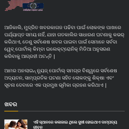
ଆଜିକାଲି, ମୁଦ୍ରିତ ଖବରକାଗଜ ପଢିବା ପାଇଁ ଲୋକଙ୍କ ପାଖରେ
ପର୍ଯ୍ୟାପ୍ତ ସମୟ ନାହିଁ, ଯାହା ଗତକାଲିର ସାଧାରଣ ଘଟଣାକୁ କଭର୍
କରିଥାଏ, ତେଣୁ ସର୍ବଶେଷ ଖବର ପାଇବା ପାଇଁ ସେମାନେ ସର୍ବଦା
ୱେବ୍ ପୋର୍ଟାଲ୍ କିମ୍ବା ଇଲେକ୍ଟ୍ରୋନିକ୍ ମିଡିଆ ଅନୁସରଣ
କରିବାକୁ ଆଗ୍ରହୀ ଅଟନ୍ତି |
ଆମର ଅନଲାଇନ୍ ନ୍ୟୁଜ୍ ପୋର୍ଟାଲ୍ ସମଗ୍ର ବିଶ୍ୱରେ ସର୍ବଶେଷ
ଅଦ୍ୟତନ, ସାମ୍ପ୍ରତିକ ଘଟଣା ସହିତ ଲୋକଙ୍କୁ ଶିକ୍ଷା ଏବଂ
ସୂଚନା ଦେବାରେ ଏକ ପ୍ରମୁଖ ଭୂମିକା ଗ୍ରହଣ କରିଥାଏ |
ଖବର
ଏହି ସ୍ଥାନରେ କଳାଜାଇ ଥିଲେ ସୁଖୀ ହୋଇଥାଏ ଦାମ୍ପତ୍ୟ
ଜୀବନ