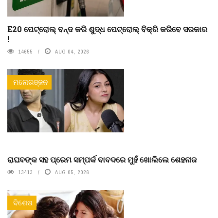
E20 ପେଟ୍ରୋଲ୍ ବନ୍ଦ କରି ଶୁଦ୍ଧ ପେଟ୍ରୋଲ୍ ବିକ୍ରି କରିବେ ସରକାର
!
14655
AUG 04, 2026
ମନୋରଞ୍ଜନ
ରାଘବଙ୍କ ସହ ପ୍ରେମ ସମ୍ପର୍କ ବାବଦରେ ମୁହଁ ଖୋଲିଲେ ଶେହନାଜ
13413
AUG 05, 2026
ବିଶେଷ