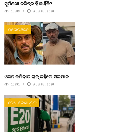
ସୁର୍ପଣଖା ଚରିତ୍ର ହିଁ କାହିଁକି?
15583
AUG 05, 2026
ମନୋରଞ୍ଜନ
ଓଜନ କମିବାର ରାଜ୍ କହିଲେ ସଲମାନ
13991
AUG 05, 2026
ଦେଶ-ଦେଶାନ୍ତର