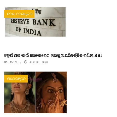
ଦେଶ-ଦେଶାନ୍ତର
ଚତୁର୍ଥ ଥର ପାଇଁ ରେପୋରେଟ ହାରକୁ ଅପରିବର୍ତ୍ତିତ ରଖିଲା RBI
15326
AUG 05, 2026
ମନୋରଞ୍ଜନ