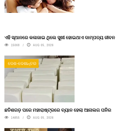
ଏହି ସ୍ଥାନରେ କଳାଜାଇ ଥିଲେ ସୁଖୀ ହୋଇଥାଏ ଦାମ୍ପତ୍ୟ ଜୀବନ
15068
AUG 05, 2026
ଦେଶ-ଦେଶାନ୍ତର
ଛତିଶଗଡ଼ ପରେ ମହାରାଷ୍ଟ୍ରରେ ବ୍ୟାନ ହେଲା ଆନାଲଗ ପନିର
14855
AUG 05, 2026