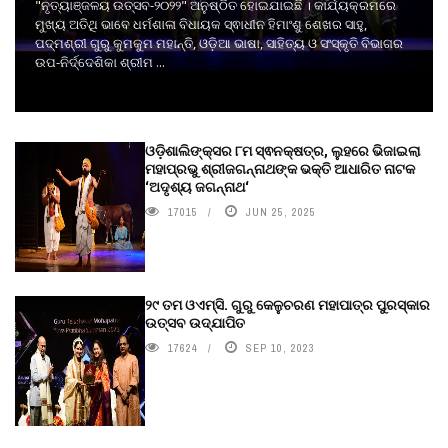
"ନୃତ୍ୟାଞ୍ଜଳୟ ଉତ୍ସବ-୨୦୨୨" ଅନୁଷ୍ଠିତ ହୋଇଯାଇଛି । କାର୍ଯ୍ୟକ୍ରମରେ
ମୁଖ୍ୟ ଅତିଥି ଭାବେ ଧର୍ମଶାଳା ବିଧାୟକ ସ୍ଵାଧୀନ ହିମାଂଶୁ ଶେଖର ସାହୁ,
ପଦ୍ମଶ୍ରୀ ଗୁରୁ କୁମକୁମ ମହାନ୍ତି, ଓଡ଼ିଆ ଭାଷା, ସାହିତ୍ୟ ଓ ସଂସ୍କୃତି ବିଭାଗର
ଉପ-ନିର୍ଦ୍ଦେଶିକା ଶ୍ରୀମ ...
ଓଡ଼ିଶାଲିଙ୍କ୍ସର ୮ମ ସ୍ଵନକ୍ଷତ୍ର, ଲୁହରେ ଭିଜାଇଲା
ମହାପ୍ରଭୁ ଶ୍ରୀଜଗନ୍ନାଥଙ୍କ ଭକ୍ତି ଆଧାରିତ ନାଟକ
‘ଅଦୃଶ୍ୟ ଜଗନ୍ନାଥ‘
17015
JUN 25, 2025
୨୯ ତମ ଓଏମ୍‌ସି. ଗୁରୁ କେଳୁଚରଣ ମହାପାତ୍ର ପୁରସ୍କାର
ଉତ୍ସବ ଉଦ୍‍ଯାପିତ
17624
SEP 10, 2023