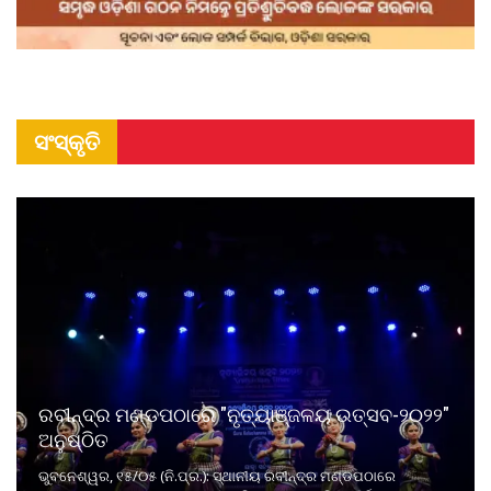
ସଂସ୍କୃତି
ରବୀନ୍ଦ୍ର ମଣ୍ଡପଠାରେ "ନୃତ୍ୟାଞ୍ଜଳୟ ଉତ୍ସବ-୨୦୨୨"
ଅନୁଷ୍ଠିତ
ଭୁବନେଶ୍ୱର, ୧୫/୦୫ (ନି.ପ୍ର.): ସ୍ଥାନୀୟ ରବୀନ୍ଦ୍ର ମଣ୍ଡପଠାରେ