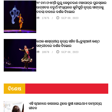
୨୯ ତମ ଓଏମ୍‌ସି ଗୁରୁ କେଳୁଚରଣ ମହାପାତ୍ର ପୁରସ୍କାର
ଉତ୍ସବର ଚତୁର୍ଥ ସଂଧ୍ୟାରେ କୁଚିପୁଡ଼ି ନୃତ୍ୟ ସାଙ୍ଗକୁ
ତବଲା ବାଦରେ ଦର୍ଶକ ବିଭୋର
17675
SEP 09, 2023
କଥକ ଶାସ୍ତ୍ରୀୟ ନୃତ୍ୟ ସହିତ ହିନ୍ଦୁସ୍ଥାନୀ କଣ୍ଠ
ସଙ୍ଗୀତରେ ଦର୍ଶକ ବିଭୋର
18076
SEP 06, 2023
ବିଶେଷ
ଏହି ସ୍ଥାନରେ କଳାଜାଇ ଥିଲେ ସୁଖୀ ହୋଇଥାଏ ଦାମ୍ପତ୍ୟ
ଜୀବନ