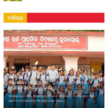
ବାଣିଜ୍ୟ
ବେଦାନ୍ତ ଆଲୁମିନିୟମ କୋଇଲା ଖଣି ପ୍ରକଳ୍ପ ବିଦ୍ୟା
ଜରିଆରେ ଝାରସୁଗୁଡ଼ା ଏବଂ ସୁନ୍ଦରଗଡ଼ ଜିଲ୍ଲାରେ
ଗ୍ରାମୀଣ ଶିକ୍ଷାକୁ ସୁଦୃଢ଼ କରୁଛି
ପାଠପଢାକୁ ଉନ୍ନତ କରିବା, ଶିକ୍ଷକଙ୍କୁ ସମର୍ଥନ କରିବା ଏବଂ ଶିକ୍ଷାଗତ ସମ୍ବଳକୁ ମଜବୁତ କରିବା
ଦ୍ୱାରା ୨୫,୦୦୦ ଛାତ୍ରଛାତ୍ରୀ ଏହା ଦ୍ୱାରା ଉପକୃତ ହୋଇଛନ୍ତି