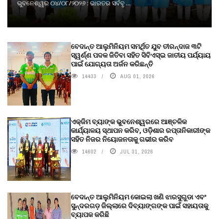
ଭୁବନେଶ୍ୱର ୦୪/୦୮/୨୦୨୬ : ଭାରତର ସର୍ବବୃ ...
ବେଦାନ୍ତ ଆଲୁମିନିୟମ ସମର୍ଥିତ ଯୁବ ତୀରନ୍ଦାଜ ୩ଟି
ସ୍ୱର୍ଣ୍ଣ ପଦକ ଜିତିବା ସହିତ ସିବିଏସ୍ଇ ଜାତୀୟ ପର୍ଯ୍ୟାୟ
ପାଇଁ ଯୋଗ୍ୟତା ଅର୍ଜନ କରିଛନ୍ତି
14433
AUG 01, 2026
ଏକ୍ଜିମ ବ୍ୟାଙ୍କ ଭୁବନେଶ୍ୱରରେ ଆଞ୍ଚଳିକ
କାର୍ଯ୍ୟାଳୟ ସ୍ଥାପନ କରିବ, ଓଡ଼ିଶାର ରପ୍ତାନିକାରୀଙ୍କ
ସହିତ ନିଜର ନିୟୋଜନତାକୁ ଗଭୀର କରିବ
14602
JUL 31, 2026
ବେଦାନ୍ତ ଆଲୁମିନିୟମ କୋଇଲା ଖଣି ଝାରସୁଗୁଡା ଏବଂ
ସୁନ୍ଦରଗଡ଼ ଜିଲ୍ଲାରେ ଦିବ୍ୟାଙ୍ଗଙ୍କ ପାଇଁ ସହାୟତାକୁ
ବ୍ୟାପକ କରିଛି