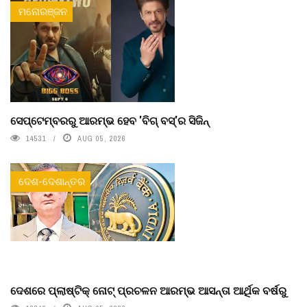
ମନୋରଞ୍ଜନ
ସେପ୍ଟେମ୍ବରରୁ ଆରମ୍ଭ ହେବ 'ବିଗ୍ ବସ୍'ର ସିଜିନ୍
14531
AUG 05, 2026
ଦେଶ-ଦେଶାନ୍ତର
ଦେଶରେ ପ୍ଲାଷ୍ଟିକ୍ ନୋଟ୍‌ ପ୍ରଚଳନ ଆରମ୍ଭ ଆସନ୍ତା ଆର୍ଥିକ ବର୍ଷରୁ