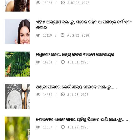
15068
AUG 05, 2026
ଏହି ୫ ଅଭ୍ୟାସ କରନ୍ତୁ, ସତେଜ ରହିବ ଆପଣଙ୍କ ଚର୍ମ ଏବଂ
ଶରୀର
16119
AUG 02, 2026
ମଧୁମେହ ରୋଗୀ କଞ୍ଚା କଳଦୀ ଖାଇବା ଲାଭଦାୟକ
14964
JUL 31, 2026
ଥଣ୍ଡା ପାଗରେ କେଉଁ ଖାଦ୍ୟ ଖାଇବେ ଜାଣନ୍ତୁ.....
14464
JUL 28, 2026
ଶୋଇବାର କେତେ ସମୟ ପୂର୍ବରୁ ପିଇବେ ପାଣି ଜାଣନ୍ତୁ.....
16087
JUL 27, 2026