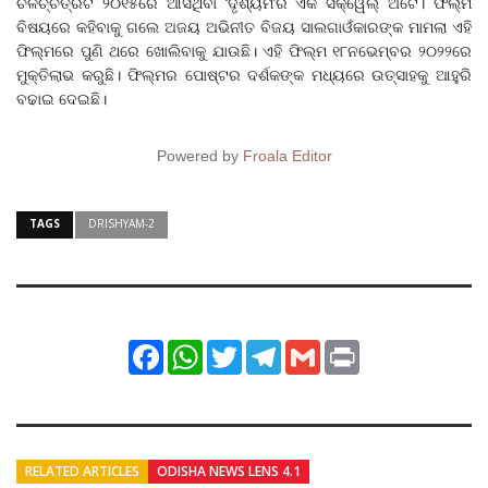
ଚଳଚ୍ଚିତ୍ରଟି ୨୦୧୫ରେ ଆସିଥିବା ‘ଦୃଶ୍ୟମ’ର ଏକ ସିକ୍ୱେଲ୍ ଅଟେ। ଫିଲ୍ମ
ବିଷୟରେ କହିବାକୁ ଗଲେ ଅଜୟ ଅଭିନୀତ ବିଜୟ ସାଲଗାଓଁକାରଙ୍କ ମାମଲା ଏହି
ଫିଲ୍ମରେ ପୁଣି ଥରେ ଖୋଲିବାକୁ ଯାଉଛି। ଏହି ଫିଲ୍ମ ୧୮ନଭେମ୍ବର ୨୦୨୨ରେ
ମୁକ୍ତିଲାଭ କରୁଛି। ଫିଲ୍ମର ପୋଷ୍ଟର ଦର୍ଶକଙ୍କ ମଧ୍ୟରେ ଉତ୍ସାହକୁ ଆହୁରି
ବଢାଇ ଦେଇଛି।
Powered by
Froala Editor
TAGS
DRISHYAM-2
Facebook
WhatsApp
Twitter
Telegram
Gmail
Print
RELATED ARTICLES
ODISHA NEWS LENS 4.1