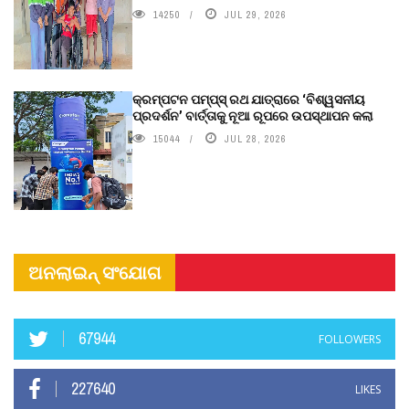
14250
JUL 29, 2026
କ୍ରମ୍ପଟନ ପମ୍ପ୍‌ସ୍‌ ରଥ ଯାତ୍ରାରେ ‘ବିଶ୍ୱସନୀୟ
ପ୍ରଦର୍ଶନ’ ବାର୍ତ୍ତାକୁ ନୂଆ ରୂପରେ ଉପସ୍ଥାପନ କଲା
15044
JUL 28, 2026
ଅନଲାଇନ୍ ସଂଯୋଗ
67944
FOLLOWERS
227640
LIKES