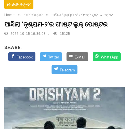
ମନୋରଞ୍ଜନ
Home
››
ମନୋରଞ୍ଜନ
››
ଆସିଲା ‘ଦୃଶ୍ୟମ-୨’ର ଫାଷ୍ଟ ଲୁକ୍ ପୋଷ୍ଟର
ଆସିଲା ‘ଦୃଶ୍ୟମ-୨’ର ଫାଷ୍ଟ ଲୁକ୍ ପୋଷ୍ଟର
2022-10-15 19:36:03
15125
SHARE:
Facebook
Twitter
E-Mail
WhatsApp
Telegram