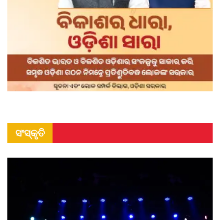
ସଂସ୍କୃତି