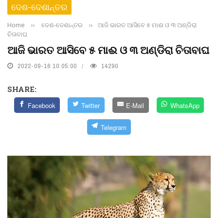
ଦେଶ-ଦେଶାନ୍ତର
Home
››
ଦେଶ-ଦେଶାନ୍ତର
››
ଆଜି ଭାରତ ଆସିବେ ୫ ମାଈ ଓ ୩ ଅଣ୍ଡିରା
ଚିତାବାଘ
ଆଜି ଭାରତ ଆସିବେ ୫ ମାଈ ଓ ୩ ଅଣ୍ଡିରା ଚିତାବାଘ
2022-09-16 10:05:00
14290
SHARE:
Facebook
Twitter
E-Mail
WhatsApp
Telegram