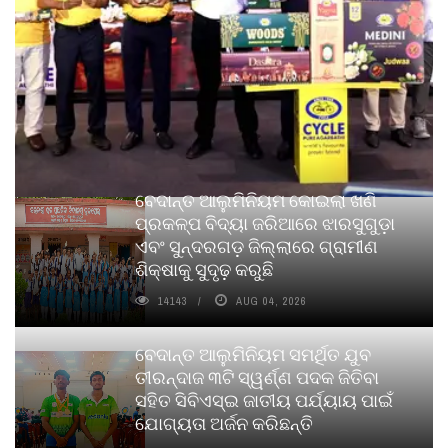
ବେଦାନ୍ତ ଆଲୁମିନିୟମ କୋଇଲା ଖଣି
ପ୍ରକଳ୍ପ ବିଦ୍ୟା ଜରିଆରେ ଝାରସୁଗୁଡ଼ା
ଏବଂ ସୁନ୍ଦରଗଡ଼ ଜିଲ୍ଲାରେ ଗ୍ରାମୀଣ
ଶିକ୍ଷାକୁ ସୁଦୃଢ଼ କରୁଛି
14143
AUG 04, 2026
ବେଦାନ୍ତ ଆଲୁମିନିୟମ ସମର୍ଥିତ ଯୁବ
ତୀରନ୍ଦାଜ ୩ଟି ସ୍ୱର୍ଣ୍ଣ ପଦକ ଜିତିବା
ସହିତ ସିବିଏସ୍ଇ ଜାତୀୟ ପର୍ଯ୍ୟାୟ ପାଇଁ
ଯୋଗ୍ୟତା ଅର୍ଜନ କରିଛନ୍ତି