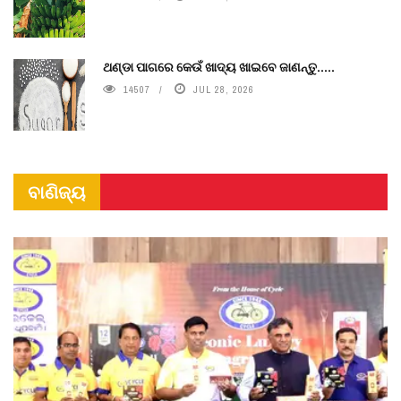
ଥଣ୍ଡା ପାଗରେ କେଉଁ ଖାଦ୍ୟ ଖାଇବେ ଜାଣନ୍ତୁ.....
14507
JUL 28, 2026
ବାଣିଜ୍ୟ