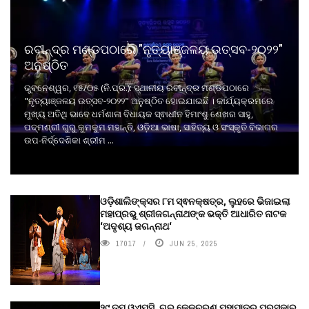
ରବୀନ୍ଦ୍ର ମଣ୍ଡପଠାରେ "ନୃତ୍ୟାଞ୍ଜଳୟ ଉତ୍ସବ-୨୦୨୨"
ଅନୁଷ୍ଠିତ
ଭୁବନେଶ୍ୱର, ୧୫/୦୫ (ନି.ପ୍ର.): ସ୍ଥାନୀୟ ରବୀନ୍ଦ୍ର ମଣ୍ଡପଠାରେ
"ନୃତ୍ୟାଞ୍ଜଳୟ ଉତ୍ସବ-୨୦୨୨" ଅନୁଷ୍ଠିତ ହୋଇଯାଇଛି । କାର୍ଯ୍ୟକ୍ରମରେ
ମୁଖ୍ୟ ଅତିଥି ଭାବେ ଧର୍ମଶାଳା ବିଧାୟକ ସ୍ଵାଧୀନ ହିମାଂଶୁ ଶେଖର ସାହୁ,
ପଦ୍ମଶ୍ରୀ ଗୁରୁ କୁମକୁମ ମହାନ୍ତି, ଓଡ଼ିଆ ଭାଷା, ସାହିତ୍ୟ ଓ ସଂସ୍କୃତି ବିଭାଗର
ଉପ-ନିର୍ଦ୍ଦେଶିକା ଶ୍ରୀମ ...
ଓଡ଼ିଶାଲିଙ୍କ୍ସର ୮ମ ସ୍ଵନକ୍ଷତ୍ର, ଲୁହରେ ଭିଜାଇଲା
ମହାପ୍ରଭୁ ଶ୍ରୀଜଗନ୍ନାଥଙ୍କ ଭକ୍ତି ଆଧାରିତ ନାଟକ
‘ଅଦୃଶ୍ୟ ଜଗନ୍ନାଥ‘
17017
JUN 25, 2025
୨୯ ତମ ଓଏମ୍‌ସି. ଗୁରୁ କେଳୁଚରଣ ମହାପାତ୍ର ପୁରସ୍କାର