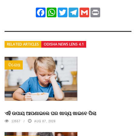
Facebook
WhatsApp
Twitter
Telegram
Gmail
Print
RELATED ARTICLES
ODISHA NEWS LENS 4.1
ବିଶେଷ
ଏହି ଉପାୟ ଆପଣାଇଲେ ଘର ଖାଦ୍ୟ ଖାଇବେ ପିଲା
13557
AUG 07, 2026