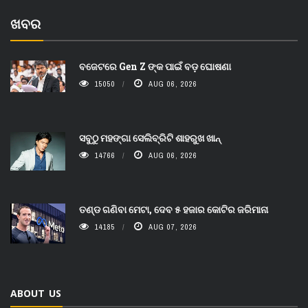
ଖବର
ବଜେଟରେ Gen Z ଙ୍କ ପାଇଁ ବଡ଼ ଘୋଷଣା
15050
AUG 06, 2026
ସବୁଠୁ ମହଙ୍ଗା ସେଲିବ୍ରିଟି ଶାହରୁଖ ଖାନ୍
14766
AUG 06, 2026
ତଣ୍ଡ ଗଣିବା ମେଟା, ଦେବ ୫ ହଜାର କୋଟିର ଜରିମାନା
14185
AUG 07, 2026
ABOUT US