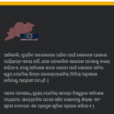
ଆଜିକାଲି, ମୁଦ୍ରିତ ଖବରକାଗଜ ପଢିବା ପାଇଁ ଲୋକଙ୍କ ପାଖରେ
ପର୍ଯ୍ୟାପ୍ତ ସମୟ ନାହିଁ, ଯାହା ଗତକାଲିର ସାଧାରଣ ଘଟଣାକୁ କଭର୍
କରିଥାଏ, ତେଣୁ ସର୍ବଶେଷ ଖବର ପାଇବା ପାଇଁ ସେମାନେ ସର୍ବଦା
ୱେବ୍ ପୋର୍ଟାଲ୍ କିମ୍ବା ଇଲେକ୍ଟ୍ରୋନିକ୍ ମିଡିଆ ଅନୁସରଣ
କରିବାକୁ ଆଗ୍ରହୀ ଅଟନ୍ତି |
ଆମର ଅନଲାଇନ୍ ନ୍ୟୁଜ୍ ପୋର୍ଟାଲ୍ ସମଗ୍ର ବିଶ୍ୱରେ ସର୍ବଶେଷ
ଅଦ୍ୟତନ, ସାମ୍ପ୍ରତିକ ଘଟଣା ସହିତ ଲୋକଙ୍କୁ ଶିକ୍ଷା ଏବଂ
ସୂଚନା ଦେବାରେ ଏକ ପ୍ରମୁଖ ଭୂମିକା ଗ୍ରହଣ କରିଥାଏ |