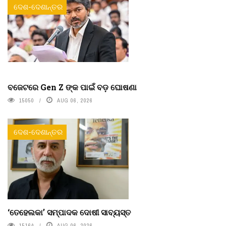
ଦେଶ-ଦେଶାନ୍ତର
ବଜେଟରେ Gen Z ଙ୍କ ପାଇଁ ବଡ଼ ଘୋଷଣା
15050
AUG 06, 2026
ଦେଶ-ଦେଶାନ୍ତର
‘ତେହେଲକା’ ସମ୍ପାଦକ ଦୋଷୀ ସାବ୍ୟସ୍ତ
15164
AUG 06, 2026