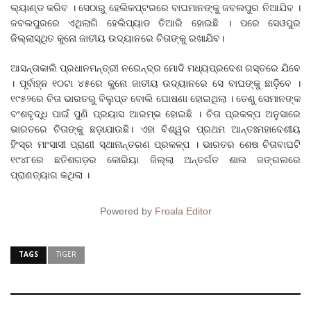
ଲ୍ୟାଣ୍ଡ କରିବ । ସେଠାରୁ ହେଲିକପ୍ଟରରେ ବାଘମାନଙ୍କୁ ଜବଲପୁର ନିଆଯିବ ।
ଜବଲପୁରରେ ଏଥିଲାଗି ହେଲିପ୍ୟାଡ ତିଆରି ହୋଇଛି । ପରେ ସେଓପୁର
ଜିଲ୍ଲାସ୍ଥିତ କୁନୋ ଜାତୀୟ ଉଦ୍ୟାନରେ ଚିତାଙ୍କୁ ରଖାଯିବ।
ଆସନ୍ତାକାଲି ପ୍ରଧାନମନ୍ତ୍ରୀ ନରେନ୍ଦ୍ର ମୋଦି ମଧ୍ୟପ୍ରଦେଶ ଗସ୍ତରେ ଯିବେ
। ପୂର୍ବାହ୍ନ ୧୦ଟା ୪୫ରେ କୁନୋ ଜାତୀୟ ଉଦ୍ୟାନରେ ସେ ବାଘଙ୍କୁ ଛାଡ଼ିବେ ।
୧୯୫୨ରେ ଚିତା ଭାରତରୁ ବିଲୁପ୍ତ ବୋଲି ଘୋଷଣା ହୋଇଥିଲା । ତେଣୁ ସେମାନଙ୍କ
ବଂଶବୃଦ୍ଧି ପାଇଁ ପୁଣି ପ୍ରୟାସ ଆରମ୍ଭ ହୋଇଛି । ଚିତା ପ୍ରକଳ୍ପ ଅନୁସାରେ
ଭାରତରେ ଚିତାଙ୍କୁ ଛଡ଼ାଯାଉଛି। ଏହା ବିଶ୍ୱର ପ୍ରଥମ ଆନ୍ତଃମହାଦେଶୀୟ
ହିଂସ୍ର ମାଂସାସୀ ପ୍ରାଣୀ ସ୍ଥାନାନ୍ତରଣ ପ୍ରକଳ୍ପ । ଭାରତର ଶେଷ ଚିତାବାଘଟି
୧୯୪୮ରେ ଛତିଶଗଡ଼ର କୋରିୟା ଜିଲ୍ଲା ଅନ୍ତର୍ଗତ ଶାଲ ଜଙ୍ଗଲରେ
ପ୍ରାଣତ୍ୟାଗ କଥିଲା ।
Powered by
Froala Editor
TAGS
TIGER