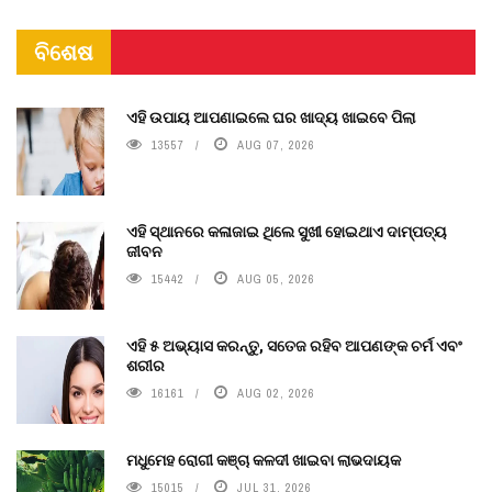
ବିଶେଷ
ଏହି ଉପାୟ ଆପଣାଇଲେ ଘର ଖାଦ୍ୟ ଖାଇବେ ପିଲା
13557
AUG 07, 2026
ଏହି ସ୍ଥାନରେ କଳାଜାଇ ଥିଲେ ସୁଖୀ ହୋଇଥାଏ ଦାମ୍ପତ୍ୟ
ଜୀବନ
15442
AUG 05, 2026
ଏହି ୫ ଅଭ୍ୟାସ କରନ୍ତୁ, ସତେଜ ରହିବ ଆପଣଙ୍କ ଚର୍ମ ଏବଂ
ଶରୀର
16161
AUG 02, 2026
ମଧୁମେହ ରୋଗୀ କଞ୍ଚା କଳଦୀ ଖାଇବା ଲାଭଦାୟକ
15015
JUL 31, 2026