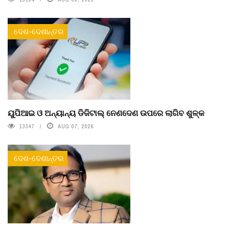
ଦେଶ-ଦେଶାନ୍ତର
ୟୁପିଆଇ ଓ ଅନ୍ୟାନ୍ୟ ଡିଜିଟାଲ୍ ନେଣଦେଣ ଉପରେ ଲାଗିବ ଶୁଳ୍କ
13347
AUG 07, 2026
ଦେଶ-ଦେଶାନ୍ତର