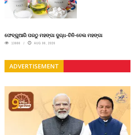
ଫେବ୍ରୁଆରି ପରଠୁ ମହଙ୍ଗା ଦୁଗ୍ଧ-ଚିନି-ତେଲ ମହଙ୍ଗା
13666
AUG 06, 2026
ADVERTISEMENT