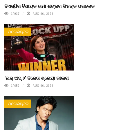
ବିଏସ୍‌ପିର ବିଧାୟକ ଉମା ଶଙ୍କର ସିଂହଙ୍କ ପରଲୋକ
14937
AUG 06, 2026
ମନୋରଞ୍ଜନ
‘ଲକ୍ ଅପ୍ ୨’ ବିଜେତା ଶ୍ରେୟା କାଲରା
14652
AUG 06, 2026
ମନୋରଞ୍ଜନ