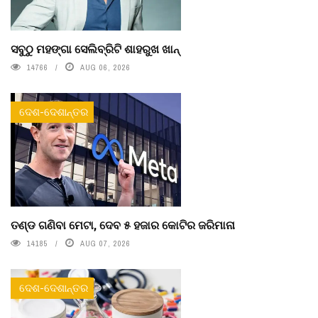
ସବୁଠୁ ମହଙ୍ଗା ସେଲିବ୍ରିଟି ଶାହରୁଖ ଖାନ୍
14766
AUG 06, 2026
ଦେଶ-ଦେଶାନ୍ତର
ତଣ୍ଡ ଗଣିବା ମେଟା, ଦେବ ୫ ହଜାର କୋଟିର ଜରିମାନା
14185
AUG 07, 2026
ଦେଶ-ଦେଶାନ୍ତର