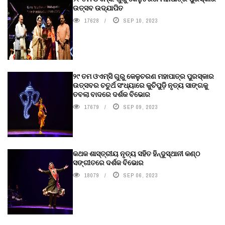
ଉତ୍ସବ ଉଦ୍‍ଯାପିତ
17628
SEP 10, 2023
୨୯ ତମ ଓଏମ୍‌ସି ଗୁରୁ କେଳୁଚରଣ ମହାପାତ୍ର ପୁରସ୍କାର
ଉତ୍ସବର ଚତୁର୍ଥ ସଂଧ୍ୟାରେ କୁଚିପୁଡ଼ି ନୃତ୍ୟ ସାଙ୍ଗକୁ
ତବଲା ବାଦରେ ଦର୍ଶକ ବିଭୋର
17679
SEP 09, 2023
କଥକ ଶାସ୍ତ୍ରୀୟ ନୃତ୍ୟ ସହିତ ହିନ୍ଦୁସ୍ଥାନୀ କଣ୍ଠ
ସଙ୍ଗୀତରେ ଦର୍ଶକ ବିଭୋର
18079
SEP 06, 2023