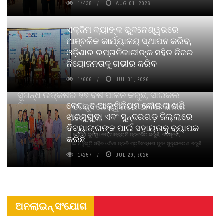
14438
AUG 01, 2026
ଏକ୍ଜିମ ବ୍ୟାଙ୍କ ଭୁବନେଶ୍ୱରରେ
ଆଞ୍ଚଳିକ କାର୍ଯ୍ୟାଳୟ ସ୍ଥାପନ କରିବ,
ଓଡ଼ିଶାର ରପ୍ତାନିକାରୀଙ୍କ ସହିତ ନିଜର
ନିୟୋଜନତାକୁ ଗଭୀର କରିବ
14606
JUL 31, 2026
ସୁଗନ୍ଧ ଉତ୍କର୍ଷର ୭୭ ବର୍ଷ ପାଳନ କରୁଛି, ସାଇକଲ
ବେଦାନ୍ତ ଆଲୁମିନିୟମ କୋଇଲା ଖଣି
ପିୟୋର୍‌ ଅଗରବତୀ ଭୁବନେଶ୍ୱରରେ ପାର୍ବଣ କାଳୀନ
ଝାରସୁଗୁଡା ଏବଂ ସୁନ୍ଦରଗଡ଼ ଜିଲ୍ଲାରେ
ନବସୃଜନ ଉନ୍ମୋଚନ କଲା
ଦିବ୍ୟାଙ୍ଗଙ୍କ ପାଇଁ ସହାୟତାକୁ ବ୍ୟାପକ
ବାଉଁଶ ବିହୀନ କଠିନ ଧୂପ ଏବଂ ମେଦିନୀ ଜୁଡୱା କପ୍‌ ସାମ୍ବ୍ରାନି ପ୍ରଦର୍ଶିତ କରୁଛି; ନବସୃଜନ,
କରିଛି
ଦୀର୍ଘସ୍ଥାୟିତା ଏବଂ ଆଧ୍ୟାତ୍ମିକ ଅନୁଭୂତି ସହିତ ଓଡ଼ିଶା ପ୍ରତି ପ୍ରତିବଦ୍ଧତା ପୁନଃ ସୁଦୃଢୀକରଣ କରୁଛି
14257
JUL 29, 2026
ଅନଲାଇନ୍ ସଂଯୋଗ