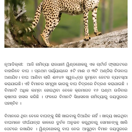
ନୂଆଦିଲ୍ଲୀ: ଆଜି ନାମିବ୍ୟା ରାଜଧାନୀ ୱିଣ୍ଡହୋକରୁ ଏକ ଚାର୍ଟାର୍ଡ ଫ୍ଲାଇଟରେ
ବାହାରିବେ ବାଘ । ପ୍ରଥମ ପର୍ୟ୍ୟାୟରେ ୫ଟି ମାଈ ଓ ୩ଟି ଅଣ୍ଡିରା ଚିତାବାଘ
ଅଣାଯିବ। ବାଘ ଆଣିବା ଲାଗି ଈ୭୪୭ ସ୍ୱତନ୍ତ୍ର ଜୁମ୍ବୋ ଜେଟର ବ୍ୟବସ୍ଥା
କରାଯାଇଛି। ଏହି ବିମାନର ସମ୍ମୁଖ ଭାଗକୁ ବାଘ ଚିତ୍ରରେ ଚିତ୍ରଣ କରାଯାଇଛି ।
ବିମାନଟି ଅଧିକ ଲମ୍ବା ହୋଇଥିବା ବେଳେ କ୍ରମାଗତ ୧୬ ଘଣ୍ଟା ଉଡିବାର
କ୍ଷମତା ହାସଲ କରିଛି । ଫଳରେ ବିମାନଟି ସିଧାସଳଖ ନାମିବ୍ୟାରୁ ଜୟପୁରରେ
ପହଞ୍ଚିବ ।
ବିମାନରେ ଥିବା ବେଳେ ବାଘଙ୍କୁ କିଛି ଖାଇବାକୁ ଦିଆଯିବ ନାହିଁ । ଖାଦ୍ୟ ଖାଇଥିବା
ବାଘମାନେ ଦୀର୍ଘଯାତ୍ରା କାଳରେ ଦୁର୍ବଳ ଅନୁଭବ କରୁଥିବାରୁ ସେମାନଙ୍କୁ ଖାଲି
ପେଟରେ ରଖାଯିବ । ୱିଣ୍ଡହୋକରୁ ବାଘ ନେଇ ଆସୁଥିବା ବିମାନ ଜୟପୁରରେ