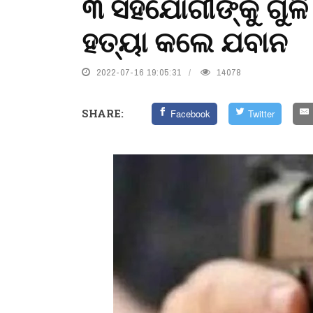
୩ ସହଯୋଗୀଙ୍କୁ ଗୁଳି
ହତ୍ୟା କଲେ ଯବାନ
2022-07-16 19:05:31
14078
SHARE:
Facebook
Twitter