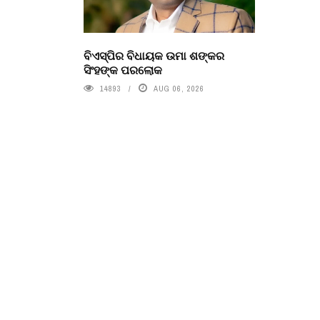
ବିଏସ୍‌ପିର ବିଧାୟକ ଉମା ଶଙ୍କର
ସିଂହଙ୍କ ପରଲୋକ
14893
AUG 06, 2026