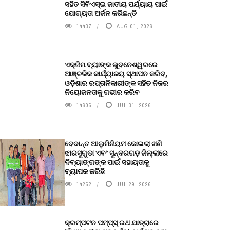
ସହିତ ସିବିଏସ୍ଇ ଜାତୀୟ ପର୍ଯ୍ୟାୟ ପାଇଁ
ଯୋଗ୍ୟତା ଅର୍ଜନ କରିଛନ୍ତି
14437
AUG 01, 2026
ଏକ୍ଜିମ ବ୍ୟାଙ୍କ ଭୁବନେଶ୍ୱରରେ
ଆଞ୍ଚଳିକ କାର୍ଯ୍ୟାଳୟ ସ୍ଥାପନ କରିବ,
ଓଡ଼ିଶାର ରପ୍ତାନିକାରୀଙ୍କ ସହିତ ନିଜର
ନିୟୋଜନତାକୁ ଗଭୀର କରିବ
14605
JUL 31, 2026
ବେଦାନ୍ତ ଆଲୁମିନିୟମ କୋଇଲା ଖଣି
ଝାରସୁଗୁଡା ଏବଂ ସୁନ୍ଦରଗଡ଼ ଜିଲ୍ଲାରେ
ଦିବ୍ୟାଙ୍ଗଙ୍କ ପାଇଁ ସହାୟତାକୁ
ବ୍ୟାପକ କରିଛି
14252
JUL 29, 2026
କ୍ରମ୍ପଟନ ପମ୍ପ୍‌ସ୍‌ ରଥ ଯାତ୍ରାରେ