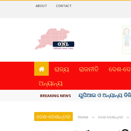
ABOUT
CONTACT
ରାଜ୍ୟ
ରାଜନୀତି
ଦେଶ-ଦେ
ଅନ୍ୟାନ୍ୟ
ତଣ୍ଡ ଗଣିବା ମେଟା, ଦେବ ୫
BREAKING NEWS
ଦେଶ-ଦେଶାନ୍ତର
Home
››
ଦେଶ-ଦେଶାନ୍ତର
››