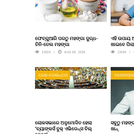
ଫେବ୍ରୁଆରି ପରଠୁ ମହଙ୍ଗା ଦୁଗ୍ଧ-
ଏହି ଉପାୟ
ଚିନି-ତେଲ ମହଙ୍ଗା
ଖାଇବେ ପିଲ
13624
AUG 06, 2026
13506
ଦେଶ-ଦେଶାନ୍ତର
ମନୋରଞ୍ଜ
ଲୋକସଭାରେ ଅନୁମୋଦିତ ହେଲା
ସବୁଠୁ ମହଙ୍ଗ
‘ବ୍ୟାଙ୍କର୍ସ ବୁକ୍ ଏଭିଡେନ୍ସ ବିଲ୍
ଖାନ୍