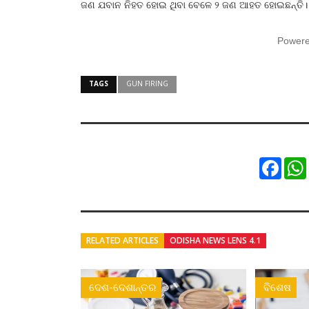
ଜଣ ଯବାନ ନିହତ ହୋଇ ଥିବା ବେଳେ ୨ ଜଣ ଆହତ ହୋଇଛନ୍ତି।
Power
TAGS
GUN FIRING
Faceb
RELATED ARTICLES
ODISHA NEWS LENS 4.1
ଦେଶ-ଦେଶାନ୍ତର
ବିଶେଷ