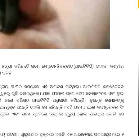
କରି ହତ୍ୟା କରିଛନ୍ତି ଜଣେ ଇଣ୍ଡୋ-ତିବତ୍ତୀୟ(ଆଇଟିବିପି) ଯବାନ। କଶ୍ମୀର
ା ଘଟିଛି।
ନ ପ୍ରାୟ ୩.୩୦ ସମୟରେ ଏହି ଅଘଟଣ ଘଟିଥିଲା। ଆଇଟିବିପି କନଷ୍ଟେବଳ
 ବନ୍ଧୁକରୁ ଗୁଳି ଚଳାଇଥିଲେ। ଯାହା ଫଳରେ ଜଣେ ହେଡ କନଷ୍ଟେବଳ ଏବଂ ଦୁଇ
େ ବରିଷ୍ଠ ଆଇଟିବିପି ଅଧିକାରୀ କହିଛନ୍ତି। ତୁରନ୍ତ ସେମାନଙ୍କୁ
ିପଦମୁକ୍ତ ଅଛନ୍ତି ବୋଲି ସେ କହିଛନ୍ତି। ଏହି ଘଟଣା ପରେ କନଷ୍ଟେବଳ ସିଂ
ଥିଲେ ଏବଂ ଘଟଣାସ୍ଥଳରେ ତାଙ୍କର ମୃତ୍ୟୁ ହୋଇ ଯାଇଥିଲା ବୋଲି ସେ
ୱିତୀୟ ଘଟଣା। ଶୁକ୍ରବାର ପୁଞ୍ଚରେ ଏଭଳି ଏକ ଅଭାବନୀୟ ଘଟଣାକ୍ରମରେ ୨