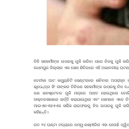
ତିନି ସହକର୍ମୀଙ୍କ ଉପରକୁ ଗୁଳି କରିବା ପରେ ନିଜକୁ ଗୁଳି 
ଉଧମପୁର ଜିଲ୍ଲାର ଏକ ସେନା ଶିବିରରେ ଏହି ଅଭାବନୀୟ ଘଟଣ
ଦେବୀକା ଘାଟ କମ୍ୟୁନିଟି ସେଣ୍ଟରରେ ଶନିବାର ଅପରାହ୍
ଭୂପେନ୍ଦ୍ର ସିଂ ତାଙ୍କର ତିନିଜଣ ସହକର୍ମୀଙ୍କ ଉପରକୁ ନିଜ
ଜଣ କନଷ୍ଟେବଳ ଗୁଳି ମାଡ଼ରେ ଆହତ ହୋଇଥିଲେ ବୋଲି ଜଣ
ଡାକ୍ତରଖାନାରେ ଭର୍ତ୍ତି କରାଯାଇଥିଲା ଏବଂ ସେମାନେ ଏବେ ବ
ଆଇଏନଏସଏଏସ ସର୍ଭିସ ରାଇଫଲରୁ ନିଜ ଉପରକୁ ଗୁଳି କରି
କହିଛନ୍ତି।
ଗତ ୨୪ ଘଣ୍ଟା ମଦ୍ୟରେ ଜମ୍ମୁ-କଶ୍ମୀରିର ଏହା ହେଉଛି ଦ୍