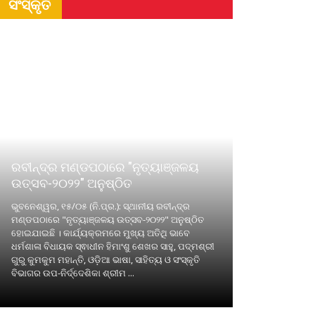
ସଂସ୍କୃତି
ରବୀନ୍ଦ୍ର ମଣ୍ଡପଠାରେ "ନୃତ୍ୟାଞ୍ଜଳୟ
ଉତ୍ସବ-୨୦୨୨" ଅନୁଷ୍ଠିତ
ଭୁବନେଶ୍ୱର, ୧୫/୦୫ (ନି.ପ୍ର.): ସ୍ଥାନୀୟ ରବୀନ୍ଦ୍ର
ମଣ୍ଡପଠାରେ "ନୃତ୍ୟାଞ୍ଜଳୟ ଉତ୍ସବ-୨୦୨୨" ଅନୁଷ୍ଠିତ
ହୋଇଯାଇଛି । କାର୍ଯ୍ୟକ୍ରମରେ ମୁଖ୍ୟ ଅତିଥି ଭାବେ
ଧର୍ମଶାଳା ବିଧାୟକ ସ୍ଵାଧୀନ ହିମାଂଶୁ ଶେଖର ସାହୁ, ପଦ୍ମଶ୍ରୀ
ଗୁରୁ କୁମକୁମ ମହାନ୍ତି, ଓଡ଼ିଆ ଭାଷା, ସାହିତ୍ୟ ଓ ସଂସ୍କୃତି
ବିଭାଗର ଉପ-ନିର୍ଦ୍ଦେଶିକା ଶ୍ରୀମ ...