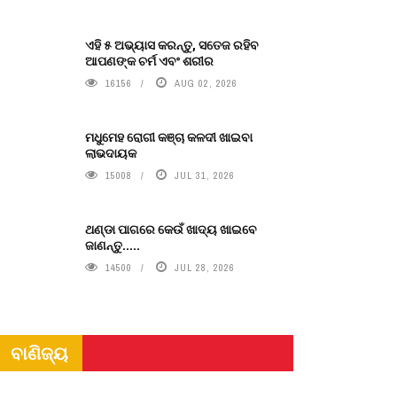
ଏହି ୫ ଅଭ୍ୟାସ କରନ୍ତୁ, ସତେଜ ରହିବ
ଆପଣଙ୍କ ଚର୍ମ ଏବଂ ଶରୀର
16156
AUG 02, 2026
ମଧୁମେହ ରୋଗୀ କଞ୍ଚା କଳଦୀ ଖାଇବା
ଲାଭଦାୟକ
15008
JUL 31, 2026
ଥଣ୍ଡା ପାଗରେ କେଉଁ ଖାଦ୍ୟ ଖାଇବେ
ଜାଣନ୍ତୁ.....
14500
JUL 28, 2026
ବାଣିଜ୍ୟ