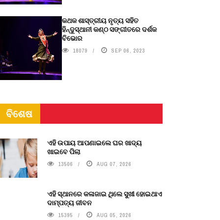
କଥକ ଶାସ୍ତ୍ରୀୟ ନୃତ୍ୟ ସହିତ
ହିନ୍ଦୁସ୍ଥାନୀ କଣ୍ଠ ସଙ୍ଗୀତରେ ଦର୍ଶକ
ବିଭୋର
18079
SEP 06, 2023
ବିଶେଷ
ଏହି ଉପାୟ ଆପଣାଇଲେ ଘର ଖାଦ୍ୟ
ଖାଇବେ ପିଲା
13506
AUG 07, 2026
ଏହି ସ୍ଥାନରେ କଳାଜାଇ ଥିଲେ ସୁଖୀ ହୋଇଥାଏ
ଦାମ୍ପତ୍ୟ ଜୀବନ
15395
AUG 05, 2026