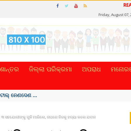
Friday, August 07,
ଶାନ୍ତର
ଜିଲ୍ଲା ପରିକ୍ରମା
ଅପରାଧ
ମନୋରଞ
 ହଜାର କୋଟିର ...
୩ ସହଯୋଗୀଙ୍କୁ ଗୁଳି ମାରିଲେ, ତାପରେ ନିଜକୁ ହତ୍ୟା କଲେ ଯବାନ