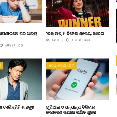
 ଆପଣାଇଲେ ଘର ଖାଦ୍ୟ
‘ଲକ୍ ଅପ୍ ୨’ ବିଜେତା ଶ୍ରେୟା କାଲରା
ା
14610
AUG 06, 2026
AUG 07, 2026
ନ
ଦେଶ-ଦେଶାନ୍ତର
ା ସେଲିବ୍ରିଟି ଶାହରୁଖ
ୟୁପିଆଇ ଓ ଅନ୍ୟାନ୍ୟ ଡିଜିଟାଲ୍
ନେଣଦେଣ ଉପରେ ଲାଗିବ ଶୁଳ୍କ