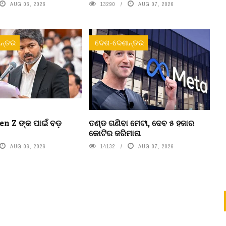
AUG 06, 2026
13290
AUG 07, 2026
ନ୍ତର
ଦେଶ-ଦେଶାନ୍ତର
n Z ଙ୍କ ପାଇଁ ବଡ଼
ତଣ୍ଡ ଗଣିବା ମେଟା, ଦେବ ୫ ହଜାର
କୋଟିର ଜରିମାନା
AUG 06, 2026
14132
AUG 07, 2026