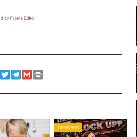
ed by
Froala Editor
ook
WhatsApp
Twitter
Telegram
Gmail
Print
ମନୋରଞ୍ଜନ