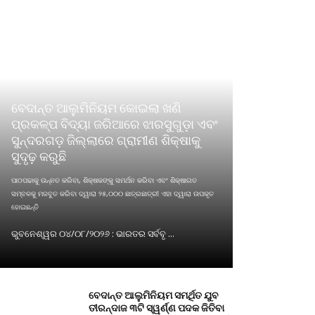
ବେଦାନ୍ତ ଆଲୁମିନିୟମ କୋଇଲା ଖଣି
ପ୍ରକଳ୍ପ ବିଦ୍ୟା ଜରିଆରେ ଝାରସୁଗୁଡ଼ା ଏବଂ
ସୁନ୍ଦରଗଡ଼ ଜିଲ୍ଲାରେ ଗ୍ରାମୀଣ ଶିକ୍ଷାକୁ
ସୁଦୃଢ଼ କରୁଛି
ପାଠପଢାକୁ ଉନ୍ନତ କରିବା, ଶିକ୍ଷକଙ୍କୁ ସମର୍ଥନ କରିବା ଏବଂ ଶିକ୍ଷାଗତ
ସମ୍ବଳକୁ ମଜବୁତ କରିବା ଦ୍ୱାରା ୨୫,୦୦୦ ଛାତ୍ରଛାତ୍ରୀ ଏହା ଦ୍ୱାରା ଉପକୃତ
ହୋଇଛନ୍ତି
ଭୁବନେଶ୍ୱର ୦୪/୦୮/୨୦୨୬ : ଭାରତର ସର୍ବବୃ ...
ବେଦାନ୍ତ ଆଲୁମିନିୟମ ସମର୍ଥିତ ଯୁବ
ତୀରନ୍ଦାଜ ୩ଟି ସ୍ୱର୍ଣ୍ଣ ପଦକ ଜିତିବା