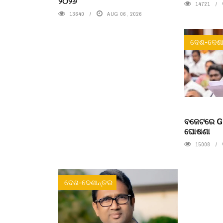
୨୦୨୬’
14721
13640
AUG 06, 2026
ଦେଶ-ଦେଶା
ବଜେଟରେ Ge
ଘୋଷଣା
15008
ଦେଶ-ଦେଶାନ୍ତର