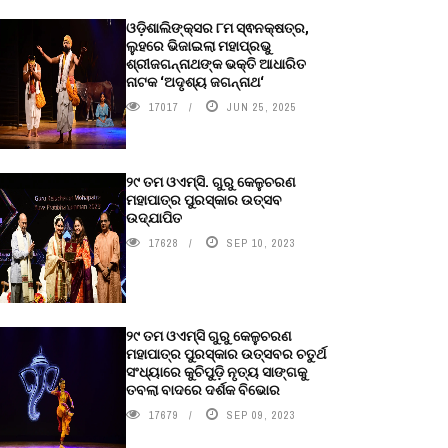
ଓଡ଼ିଶାଲିଙ୍କ୍ସର ୮ମ ସ୍ଵନକ୍ଷତ୍ର,
ଲୁହରେ ଭିଜାଇଲା ମହାପ୍ରଭୁ
ଶ୍ରୀଜଗନ୍ନାଥଙ୍କ ଭକ୍ତି ଆଧାରିତ
ନାଟକ ‘ଅଦୃଶ୍ୟ ଜଗନ୍ନାଥ‘
17017
JUN 25, 2025
୨୯ ତମ ଓଏମ୍‌ସି. ଗୁରୁ କେଳୁଚରଣ
ମହାପାତ୍ର ପୁରସ୍କାର ଉତ୍ସବ
ଉଦ୍‍ଯାପିତ
17628
SEP 10, 2023
୨୯ ତମ ଓଏମ୍‌ସି ଗୁରୁ କେଳୁଚରଣ
ମହାପାତ୍ର ପୁରସ୍କାର ଉତ୍ସବର ଚତୁର୍ଥ
ସଂଧ୍ୟାରେ କୁଚିପୁଡ଼ି ନୃତ୍ୟ ସାଙ୍ଗକୁ
ତବଲା ବାଦରେ ଦର୍ଶକ ବିଭୋର
17679
SEP 09, 2023