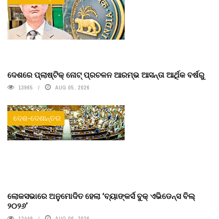
ଦେଶରେ ପ୍ଲାଷ୍ଟିକ୍ ନୋଟ୍‌ ପ୍ରଚଳନ ଆରମ୍ଭ ଆସନ୍ତା ଆର୍ଥିକ ବର୍ଷରୁ
13965
AUG 05, 2026
ଦେଶ-ଦେଶାନ୍ତର
ଲୋକସଭାରେ ଅନୁମୋଦିତ ହେଲା ‘ବ୍ୟାଙ୍କର୍ସ ବୁକ୍ ଏଭିଡେନ୍ସ ବିଲ୍
୨୦୨୬’
13449
AUG 06, 2026