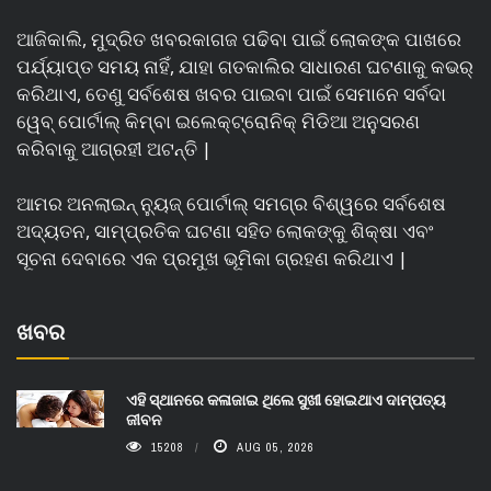
ଆଜିକାଲି, ମୁଦ୍ରିତ ଖବରକାଗଜ ପଢିବା ପାଇଁ ଲୋକଙ୍କ ପାଖରେ
ପର୍ଯ୍ୟାପ୍ତ ସମୟ ନାହିଁ, ଯାହା ଗତକାଲିର ସାଧାରଣ ଘଟଣାକୁ କଭର୍
କରିଥାଏ, ତେଣୁ ସର୍ବଶେଷ ଖବର ପାଇବା ପାଇଁ ସେମାନେ ସର୍ବଦା
ୱେବ୍ ପୋର୍ଟାଲ୍ କିମ୍ବା ଇଲେକ୍ଟ୍ରୋନିକ୍ ମିଡିଆ ଅନୁସରଣ
କରିବାକୁ ଆଗ୍ରହୀ ଅଟନ୍ତି |
ଆମର ଅନଲାଇନ୍ ନ୍ୟୁଜ୍ ପୋର୍ଟାଲ୍ ସମଗ୍ର ବିଶ୍ୱରେ ସର୍ବଶେଷ
ଅଦ୍ୟତନ, ସାମ୍ପ୍ରତିକ ଘଟଣା ସହିତ ଲୋକଙ୍କୁ ଶିକ୍ଷା ଏବଂ
ସୂଚନା ଦେବାରେ ଏକ ପ୍ରମୁଖ ଭୂମିକା ଗ୍ରହଣ କରିଥାଏ |
ଖବର
ଏହି ସ୍ଥାନରେ କଳାଜାଇ ଥିଲେ ସୁଖୀ ହୋଇଥାଏ ଦାମ୍ପତ୍ୟ
ଜୀବନ
15208
AUG 05, 2026