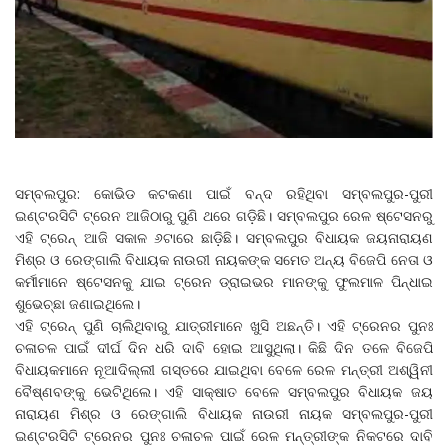
ସମ୍ବଲପୁର: କୋଭିଡ କଟକଣା ପାଇଁ ବନ୍ଦ ରହିଥିବା ସମ୍ବଲପୁର-ପୁରୀ
ଇଣ୍ଟରସିଟି ଟ୍ରେନ ଆଜିଠାରୁ ପୁଣି ଥରେ ଗଡ଼ିଛି। ସମ୍ବଲପୁର ରେଳ ଷ୍ଟେସନରୁ
ଏହି ଟ୍ରେନ୍ ଆଜି ସକାଳ ୬ଟାରେ ଛାଡ଼ିଛି। ସମ୍ବଲପୁର ବିଧାୟକ ଜୟନାରାୟଣ
ମିଶ୍ର ଓ ରେଙ୍ଗାଲି ବିଧାୟକ ନାଉରୀ ନାୟକଙ୍କ ସମେତ ଅନ୍ୟ ବିଜେପି ନେତା ଓ
କର୍ମୀମାନେ ଷ୍ଟେସନକୁ ଯାଇ ଟ୍ରେନ ଡ୍ରାଇଭର ମାନଙ୍କୁ ଫୁଲମାଳ ପିନ୍ଧାଇ
ଶୁଭେଚ୍ଛା ଜଣାଇଥିଲେ।
ଏହି ଟ୍ରେନ୍ ପୁଣି ଚାଲିଥିବାରୁ ଯାତ୍ରୀମାନେ ଖୁସି ଅଛନ୍ତି। ଏହି ଟ୍ରେନର ପୁନଃ
ଚଳାଚଳ ପାଇଁ ଦୀର୍ଘ ଦିନ ଧରି ଦାବି ହୋଇ ଆସୁଥିଲା। କିଛି ଦିନ ତଳେ ବିଜେପି
ବିଧାୟକମାନେ ନୂଆଦିଲ୍ଲୀ ଗସ୍ତରେ ଯାଇଥିବା ବେଳେ ରେଳ ମନ୍ତ୍ରୀ ଅଶ୍ୱିନୀ
ବୈଷ୍ଣବଙ୍କୁ ଭେଟିଥିଲେ। ଏହି ସାକ୍ଷାତ ବେଳେ ସମ୍ବଲପୁର ବିଧାୟକ ଜୟ
ନାରାୟଣ ମିଶ୍ର ଓ ରେଙ୍ଗାଲି ବିଧାୟକ ନାଉରୀ ନାୟକ ସମ୍ବଲପୁର-ପୁରୀ
ଇଣ୍ଟରସିଟି ଟ୍ରେନର ପୁନଃ ଚଳାଚଳ ପାଇଁ ରେଳ ମନ୍ତ୍ରୀଙ୍କ ନିକଟରେ ଦାବି