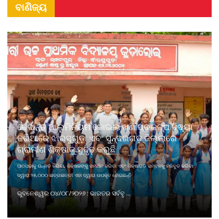
ବାଣିଜ୍ୟ
ବେଦାନ୍ତ ଆଲୁମିନିୟମ କୋଇଲା ଖଣି ପ୍ରକଳ୍ପ ବିଦ୍ୟା
ଜରିଆରେ ଝାରସୁଗୁଡ଼ା ଏବଂ ସୁନ୍ଦରଗଡ଼ ଜିଲ୍ଲାରେ
ଗ୍ରାମୀଣ ଶିକ୍ଷାକୁ ସୁଦୃଢ଼ କରୁଛି
ପାଠପଢାକୁ ଉନ୍ନତ କରିବା, ଶିକ୍ଷକଙ୍କୁ ସମର୍ଥନ କରିବା ଏବଂ ଶିକ୍ଷାଗତ ସମ୍ବଳକୁ ମଜବୁତ କରିବା
ଦ୍ୱାରା ୨୫,୦୦୦ ଛାତ୍ରଛାତ୍ରୀ ଏହା ଦ୍ୱାରା ଉପକୃତ ହୋଇଛନ୍ତି
ଭୁବନେଶ୍ୱର ୦୪/୦୮/୨୦୨୬ : ଭାରତର ସର୍ବବୃ ...