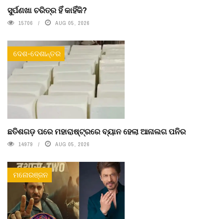
ସୁର୍ପଣଖା ଚରିତ୍ର ହିଁ କାହିଁକି?
15706
AUG 05, 2026
ଦେଶ-ଦେଶାନ୍ତର
ଛତିଶଗଡ଼ ପରେ ମହାରାଷ୍ଟ୍ରରେ ବ୍ୟାନ ହେଲା ଆନାଲଗ ପନିର
14979
AUG 05, 2026
ମନୋରଞ୍ଜନ