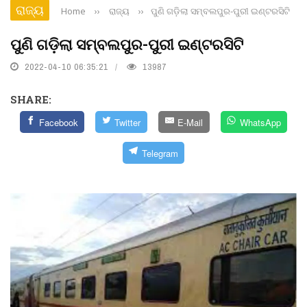
ରାଜ୍ୟ
Home
››
ରାଜ୍ୟ
››
ପୁଣି ଗଡ଼ିଲା ସମ୍ବଲପୁର-ପୁରୀ ଇଣ୍ଟରସିଟି
ପୁଣି ଗଡ଼ିଲା ସମ୍ବଲପୁର-ପୁରୀ ଇଣ୍ଟରସିଟି
2022-04-10 06:35:21
13987
SHARE:
Facebook
Twitter
E-Mail
WhatsApp
Telegram