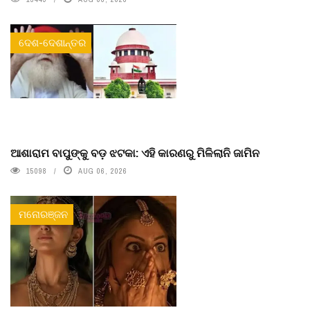
ଦେଶ-ଦେଶାନ୍ତର
ଆଶାରାମ ବାପୁଙ୍କୁ ବଡ଼ ଝଟକା: ଏହି କାରଣରୁ ମିଳିଲାନି ଜାମିନ
15098
AUG 06, 2026
ମନୋରଞ୍ଜନ