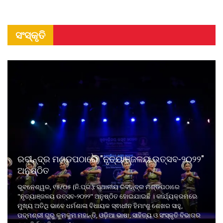
ସଂସ୍କୃତି
ରବୀନ୍ଦ୍ର ମଣ୍ଡପଠାରେ "ନୃତ୍ୟାଞ୍ଜଳୟ ଉତ୍ସବ-୨୦୨୨"
ଅନୁଷ୍ଠିତ
ଭୁବନେଶ୍ୱର, ୧୫/୦୫ (ନି.ପ୍ର.): ସ୍ଥାନୀୟ ରବୀନ୍ଦ୍ର ମଣ୍ଡପଠାରେ
"ନୃତ୍ୟାଞ୍ଜଳୟ ଉତ୍ସବ-୨୦୨୨" ଅନୁଷ୍ଠିତ ହୋଇଯାଇଛି । କାର୍ଯ୍ୟକ୍ରମରେ
ମୁଖ୍ୟ ଅତିଥି ଭାବେ ଧର୍ମଶାଳା ବିଧାୟକ ସ୍ଵାଧୀନ ହିମାଂଶୁ ଶେଖର ସାହୁ,
ପଦ୍ମଶ୍ରୀ ଗୁରୁ କୁମକୁମ ମହାନ୍ତି, ଓଡ଼ିଆ ଭାଷା, ସାହିତ୍ୟ ଓ ସଂସ୍କୃତି ବିଭାଗର