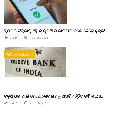
୨,୦୦୦ ଟଙ୍କାରୁ ଅଧିକ ୟୁପିଆଇ କାରବାର କଲେ ଦେବେ ଶୁଳ୍କ!
15780
AUG 05, 2026
ଦେଶ-ଦେଶାନ୍ତର
ଚତୁର୍ଥ ଥର ପାଇଁ ରେପୋରେଟ ହାରକୁ ଅପରିବର୍ତ୍ତିତ ରଖିଲା RBI
15452
AUG 05, 2026