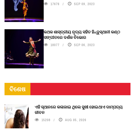
17676
SEP 09, 2023
କଥକ ଶାସ୍ତ୍ରୀୟ ନୃତ୍ୟ ସହିତ ହିନ୍ଦୁସ୍ଥାନୀ କଣ୍ଠ
ସଙ୍ଗୀତରେ ଦର୍ଶକ ବିଭୋର
18077
SEP 06, 2023
ବିଶେଷ
ଏହି ସ୍ଥାନରେ କଳାଜାଇ ଥିଲେ ସୁଖୀ ହୋଇଥାଏ ଦାମ୍ପତ୍ୟ
ଜୀବନ
15208
AUG 05, 2026