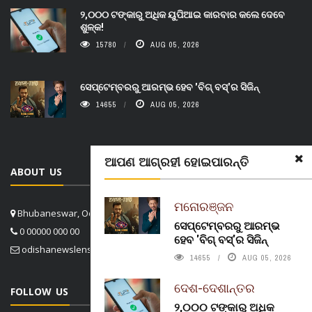
୨,୦୦୦ ଟଙ୍କାରୁ ଅଧିକ ୟୁପିଆଇ କାରବାର କଲେ ଦେବେ
ଶୁଳ୍କ!
15780
AUG 05, 2026
ସେପ୍ଟେମ୍ବରରୁ ଆରମ୍ଭ ହେବ 'ବିଗ୍ ବସ୍'ର ସିଜିନ୍
14655
AUG 05, 2026
ଆପଣ ଆଗ୍ରହୀ ହୋଇପାରନ୍ତି
ABOUT US
ମନୋରଞ୍ଜନ
Bhubaneswar, Odisha, India
ସେପ୍ଟେମ୍ବରରୁ ଆରମ୍ଭ
0 00000 000 00
ହେବ 'ବିଗ୍ ବସ୍'ର ସିଜିନ୍
odishanewslens@gmail.com
14655
AUG 05, 2026
ଦେଶ-ଦେଶାନ୍ତର
FOLLOW US
୨,୦୦୦ ଟଙ୍କାରୁ ଅଧିକ