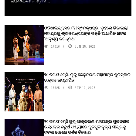
ଉପ-ନିର୍ଦ୍ଦେଶିକା ଶ୍ରୀମ ...
ଓଡ଼ିଶାଲିଙ୍କ୍ସର ୮ମ ସ୍ଵନକ୍ଷତ୍ର, ଲୁହରେ ଭିଜାଇଲା
ମହାପ୍ରଭୁ ଶ୍ରୀଜଗନ୍ନାଥଙ୍କ ଭକ୍ତି ଆଧାରିତ ନାଟକ
‘ଅଦୃଶ୍ୟ ଜଗନ୍ନାଥ‘
17016
JUN 25, 2025
୨୯ ତମ ଓଏମ୍‌ସି. ଗୁରୁ କେଳୁଚରଣ ମହାପାତ୍ର ପୁରସ୍କାର
ଉତ୍ସବ ଉଦ୍‍ଯାପିତ
17625
SEP 10, 2023
୨୯ ତମ ଓଏମ୍‌ସି ଗୁରୁ କେଳୁଚରଣ ମହାପାତ୍ର ପୁରସ୍କାର
ଉତ୍ସବର ଚତୁର୍ଥ ସଂଧ୍ୟାରେ କୁଚିପୁଡ଼ି ନୃତ୍ୟ ସାଙ୍ଗକୁ
ତବଲା ବାଦରେ ଦର୍ଶକ ବିଭୋର