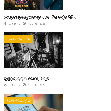
ସେପ୍ଟେମ୍ବରରୁ ଆରମ୍ଭ ହେବ 'ବିଗ୍ ବସ୍'ର ସିଜିନ୍
14655
AUG 05, 2026
ଦେଶ-ଦେଶାନ୍ତର
ଭୁଶୁଡ଼ିଲା ପୁରୁଣା କୋଠା, ୬ ମୃତ
14201
AUG 06, 2026
ଦେଶ-ଦେଶାନ୍ତର