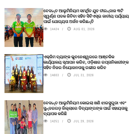
ବେଦାନ୍ତ ଆଲୁମିନିୟମ ସମର୍ଥିତ ଯୁବ ତୀରନ୍ଦାଜ ୩ଟି
ସ୍ୱର୍ଣ୍ଣ ପଦକ ଜିତିବା ସହିତ ସିବିଏସ୍ଇ ଜାତୀୟ ପର୍ଯ୍ୟାୟ
ପାଇଁ ଯୋଗ୍ୟତା ଅର୍ଜନ କରିଛନ୍ତି
14434
AUG 01, 2026
ଏକ୍ଜିମ ବ୍ୟାଙ୍କ ଭୁବନେଶ୍ୱରରେ ଆଞ୍ଚଳିକ
କାର୍ଯ୍ୟାଳୟ ସ୍ଥାପନ କରିବ, ଓଡ଼ିଶାର ରପ୍ତାନିକାରୀଙ୍କ
ସହିତ ନିଜର ନିୟୋଜନତାକୁ ଗଭୀର କରିବ
14603
JUL 31, 2026
ବେଦାନ୍ତ ଆଲୁମିନିୟମ କୋଇଲା ଖଣି ଝାରସୁଗୁଡା ଏବଂ
ସୁନ୍ଦରଗଡ଼ ଜିଲ୍ଲାରେ ଦିବ୍ୟାଙ୍ଗଙ୍କ ପାଇଁ ସହାୟତାକୁ
ବ୍ୟାପକ କରିଛି
14251
JUL 29, 2026