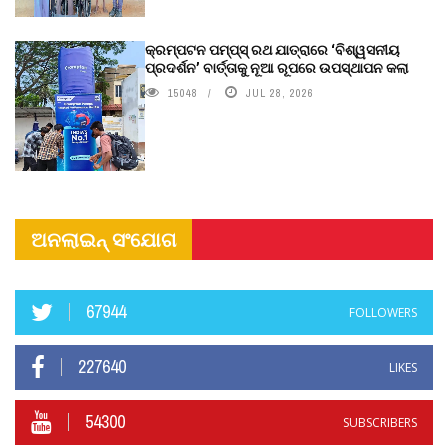
କ୍ରମ୍ପଟନ ପମ୍ପ୍‌ସ୍‌ ରଥ ଯାତ୍ରାରେ ‘ବିଶ୍ୱସନୀୟ
ପ୍ରଦର୍ଶନ’ ବାର୍ତ୍ତାକୁ ନୂଆ ରୂପରେ ଉପସ୍ଥାପନ କଲା
15048
JUL 28, 2026
ଅନଲାଇନ୍ ସଂଯୋଗ
67944
FOLLOWERS
227640
LIKES
54300
SUBSCRIBERS