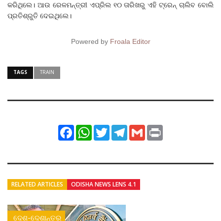
କରିଥିଲେ। ଆଉ ରେଳମନ୍ତ୍ରୀ ଏପ୍ରିଲ ୧୦ ତାରିଖରୁ ଏହି ଟ୍ରେନ୍ ଚାଲିବ ବୋଲି
ପ୍ରତିଶ୍ରୁତି ଦେଇଥିଲେ।
Powered by
Froala Editor
TAGS
TRAIN
Facebook
WhatsApp
Twitter
Telegram
Gmail
Print
RELATED ARTICLES
ODISHA NEWS LENS 4.1
ଦେଶ-ଦେଶାନ୍ତର