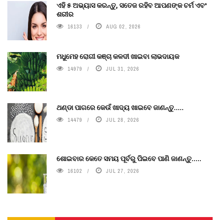
ଏହି ୫ ଅଭ୍ୟାସ କରନ୍ତୁ, ସତେଜ ରହିବ ଆପଣଙ୍କ ଚର୍ମ ଏବଂ
ଶରୀର
16133
AUG 02, 2026
ମଧୁମେହ ରୋଗୀ କଞ୍ଚା କଳଦୀ ଖାଇବା ଲାଭଦାୟକ
14979
JUL 31, 2026
ଥଣ୍ଡା ପାଗରେ କେଉଁ ଖାଦ୍ୟ ଖାଇବେ ଜାଣନ୍ତୁ.....
14479
JUL 28, 2026
ଶୋଇବାର କେତେ ସମୟ ପୂର୍ବରୁ ପିଇବେ ପାଣି ଜାଣନ୍ତୁ.....
16102
JUL 27, 2026