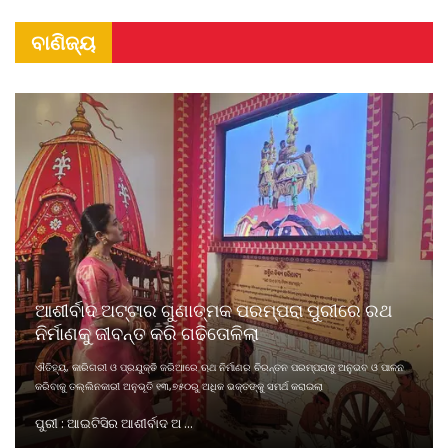
ବାଣିଜ୍ୟ
ଆଶୀର୍ବାଦ ଅଟ୍ଟାର ଗୁଣାତ୍ମକ ପରମ୍ପରା ପୁରୀରେ ରଥ
ନିର୍ମାଣକୁ ଜୀବନ୍ତ କରି ଗଢିତୋଳିଲା
ଐତିହ୍ୟ, କାରିଗରୀ ଓ ପ୍ରଯୁକ୍ତି ଜରିଆରେ ଋଥ ନିର୍ମାଣର ଚିରନ୍ତନ ପରମ୍ପରାକୁ ଅନୁଭବ ଓ ପାଳନ
କରିବାକୁ ତଲ୍ଲିନକାରୀ ଅନୁଭୂତି ୧୩,୭୫୦ରୁ ଅଧିକ ଭକ୍ତଙ୍କୁ ସମର୍ଥ କରାଇଲା
ପୁରୀ : ଆଇଟିସିର ଆଶୀର୍ବାଦ ଅ ...