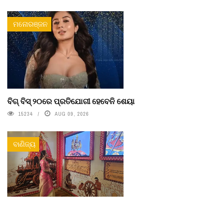
ମନୋରଞ୍ଜନ
ବିଗ୍ ବିସ୍ ୨୦ରେ ପ୍ରତିଯୋଗୀ ହେବେନି ଶେୟା
15234
AUG 09, 2026
ବାଣିଜ୍ୟ