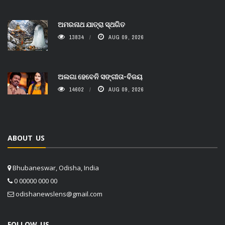
ଅମରନାଥ ଯାତ୍ରା ସ୍ଥଗିତ
13834
AUG 09, 2026
ଅଲଗା ହେବେନି ସଙ୍ଗୀତା-ବିଜୟ
14602
AUG 09, 2026
ABOUT US
Bhubaneswar, Odisha, India
0 00000 000 00
odishanewslens@gmail.com
FOLLOW US