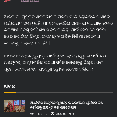
ଆଜିକାଲି, ମୁଦ୍ରିତ ଖବରକାଗଜ ପଢିବା ପାଇଁ ଲୋକଙ୍କ ପାଖରେ
ପର୍ଯ୍ୟାପ୍ତ ସମୟ ନାହିଁ, ଯାହା ଗତକାଲିର ସାଧାରଣ ଘଟଣାକୁ କଭର୍
କରିଥାଏ, ତେଣୁ ସର୍ବଶେଷ ଖବର ପାଇବା ପାଇଁ ସେମାନେ ସର୍ବଦା
ୱେବ୍ ପୋର୍ଟାଲ୍ କିମ୍ବା ଇଲେକ୍ଟ୍ରୋନିକ୍ ମିଡିଆ ଅନୁସରଣ
କରିବାକୁ ଆଗ୍ରହୀ ଅଟନ୍ତି |
ଆମର ଅନଲାଇନ୍ ନ୍ୟୁଜ୍ ପୋର୍ଟାଲ୍ ସମଗ୍ର ବିଶ୍ୱରେ ସର୍ବଶେଷ
ଅଦ୍ୟତନ, ସାମ୍ପ୍ରତିକ ଘଟଣା ସହିତ ଲୋକଙ୍କୁ ଶିକ୍ଷା ଏବଂ
ସୂଚନା ଦେବାରେ ଏକ ପ୍ରମୁଖ ଭୂମିକା ଗ୍ରହଣ କରିଥାଏ |
ଖବର
ଆଶୀର୍ବାଦ ଅଟ୍ଟାର ଗୁଣାତ୍ମକ ପରମ୍ପରା ପୁରୀରେ ରଥ
ନିର୍ମାଣକୁ ଜୀବନ୍ତ କରି ଗଢିତୋଳିଲା
13907
AUG 09, 2026