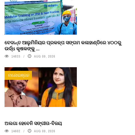
ବେଦାନ୍ତ ଆଲୁମିନିୟର ପ୍ରକଳ୍ପ ସଙ୍ଗମ କଳାହାଣ୍ଡିରେ ୪୦୦ରୁ
ଉର୍ଦ୍ଧ କୃଷକଙ୍କୁ ...
14833
AUG 09, 2026
ମନୋରଞ୍ଜନ
ଅଲଗା ହେବେନି ସଙ୍ଗୀତା-ବିଜୟ
14602
AUG 09, 2026