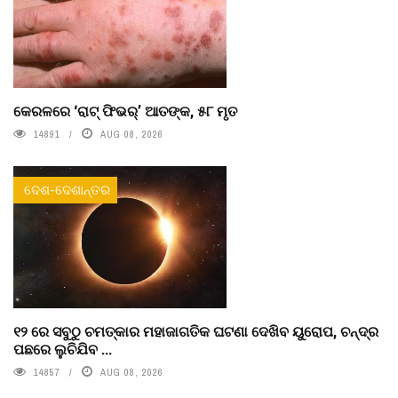
କେରଳରେ ‘ରାଟ୍ ଫିଭର୍’ ଆତଙ୍କ, ୫୮ ମୃତ
14891
AUG 08, 2026
ଦେଶ-ଦେଶାନ୍ତର
୧୨ ରେ ସବୁଠୁ ଚମତ୍କାର ମହାଜାଗତିକ ଘଟଣା ଦେଖିବ ୟୁରୋପ, ଚନ୍ଦ୍ର
ପଛରେ ଲୁଚିଯିବ ...
14857
AUG 08, 2026