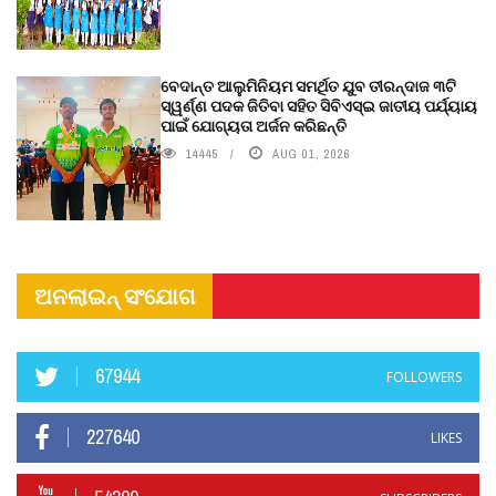
ବେଦାନ୍ତ ଆଲୁମିନିୟମ ସମର୍ଥିତ ଯୁବ ତୀରନ୍ଦାଜ ୩ଟି
ସ୍ୱର୍ଣ୍ଣ ପଦକ ଜିତିବା ସହିତ ସିବିଏସ୍ଇ ଜାତୀୟ ପର୍ଯ୍ୟାୟ
ପାଇଁ ଯୋଗ୍ୟତା ଅର୍ଜନ କରିଛନ୍ତି
14445
AUG 01, 2026
ଅନଲାଇନ୍ ସଂଯୋଗ
67944
FOLLOWERS
227640
LIKES