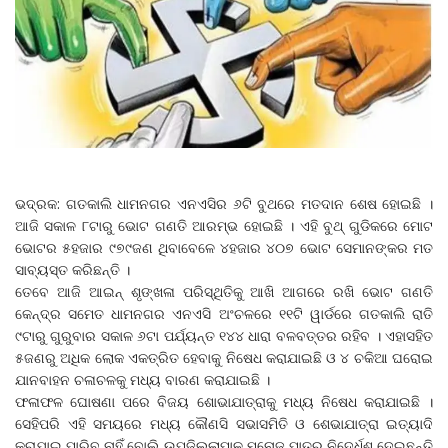
ଭଦ୍ରକ: ଗତକାଲି ଧାମନଗର ଏନଏସିର ୬ଟି ବୁଥରେ ମତଦାନ ଶେଷ ହୋଇଛି ।
ଆଜି ସକାଳ ୮ଟାରୁ ଭୋଟ ଗଣତି ଆରମ୍ଭ ହୋଇଛି । ଏହି ବୁଥ୍ ଗୁଡିକରେ ମୋଟ
ଭୋଟର ୫ହଜାର ୯୭୯ଜଣ ଥିବାବେଳେ ୪ହଜାର ୪୦୭ ଭୋଟ ସେମାନଙ୍କର ମତ
ସାବ୍ୟସ୍ତ କରିଛନ୍ତି ।
ତେବେ ଆଜି ଆଇନ୍ ଶୃଙ୍ଖଳା ପରିସ୍ଥିତିକୁ ଆଖି ଆଗରେ ରଖି ଭୋଟ ଗଣତି
କେନ୍ଦ୍ର ସମେତ ଧାମନଗର ଏନଏସି ଅଂଚଳରେ ୧୧ଟି ୱାର୍ଡରେ ଗତକାଲି ରାତି
୯ଟାରୁ ଗୁରୁବାର ସକାଳ ୬ଟା ପର୍ଯ୍ୟନ୍ତ ୧୪୪ ଧାରା ବଳବତ୍ତର ରହିବ । ଏହାସହିତ
୫ଜଣରୁ ଅଧିକ ଲୋକ ଏକତ୍ରିତ ହେବାକୁ ନିଷେଧ କରାଯାଇଛି ଓ ୪ ଚକିଆ ଘରୋଇ
ଯାନବାହନ ଚଳାଚଳକୁ ମଧ୍ୟ ବାରଣ କରାଯାଇଛି ।
ଫଳାଫଳ ଘୋଷଣା ପରେ ବିଜୟ ଶୋଭାଯାତ୍ରାକୁ ମଧ୍ୟ ନିଷେଧ କରାଯାଇଛି ।
ସେହିପରି ଏହି ସମୟରେ ମଧ୍ୟ କୌଣସି ସଭାସମିତି ଓ ଶେଭାଯାତ୍ରା ଇତ୍ୟାଦି
କରାଯାଇ ପାରିବ ନାହିଁ ବୋଲି ଉପଜିଲ୍ଲାପାଳ ମନୋଜ ପାତ୍ର ନିଦେ୍ର୍ଧଶ ଦେଇଛନ୍ତି