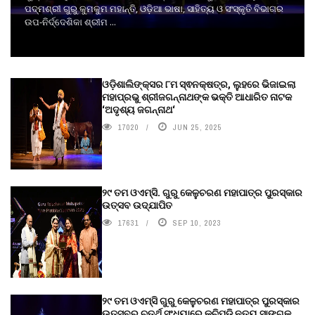
ପଦ୍ମଶ୍ରୀ ଗୁରୁ କୁମକୁମ ମହାନ୍ତି, ଓଡ଼ିଆ ଭାଷା, ସାହିତ୍ୟ ଓ ସଂସ୍କୃତି ବିଭାଗର
ଉପ-ନିର୍ଦ୍ଦେଶିକା ଶ୍ରୀମ ...
ଓଡ଼ିଶାଲିଙ୍କ୍ସର ୮ମ ସ୍ଵନକ୍ଷତ୍ର, ଲୁହରେ ଭିଜାଇଲା
ମହାପ୍ରଭୁ ଶ୍ରୀଜଗନ୍ନାଥଙ୍କ ଭକ୍ତି ଆଧାରିତ ନାଟକ
‘ଅଦୃଶ୍ୟ ଜଗନ୍ନାଥ‘
17020
JUN 25, 2025
୨୯ ତମ ଓଏମ୍‌ସି. ଗୁରୁ କେଳୁଚରଣ ମହାପାତ୍ର ପୁରସ୍କାର
ଉତ୍ସବ ଉଦ୍‍ଯାପିତ
17631
SEP 10, 2023
୨୯ ତମ ଓଏମ୍‌ସି ଗୁରୁ କେଳୁଚରଣ ମହାପାତ୍ର ପୁରସ୍କାର
ଉତ୍ସବର ଚତୁର୍ଥ ସଂଧ୍ୟାରେ କୁଚିପୁଡ଼ି ନୃତ୍ୟ ସାଙ୍ଗକୁ