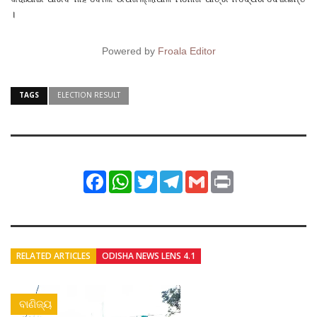
।
Powered by
Froala Editor
TAGS
ELECTION RESULT
Facebook
WhatsApp
Twitter
Telegram
Gmail
Print
RELATED ARTICLES
ODISHA NEWS LENS 4.1
ବାଣିଜ୍ୟ