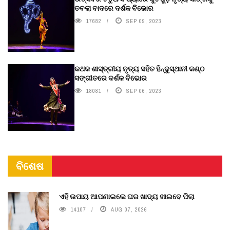
ତବଲା ବାଦରେ ଦର୍ଶକ ବିଭୋର
17682
SEP 09, 2023
କଥକ ଶାସ୍ତ୍ରୀୟ ନୃତ୍ୟ ସହିତ ହିନ୍ଦୁସ୍ଥାନୀ କଣ୍ଠ
ସଙ୍ଗୀତରେ ଦର୍ଶକ ବିଭୋର
18081
SEP 06, 2023
ବିଶେଷ
ଏହି ଉପାୟ ଆପଣାଇଲେ ଘର ଖାଦ୍ୟ ଖାଇବେ ପିଲା
14107
AUG 07, 2026