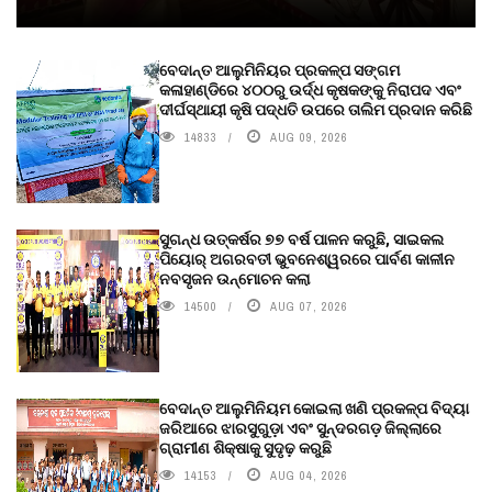
ବେଦାନ୍ତ ଆଲୁମିନିୟର ପ୍ରକଳ୍ପ ସଙ୍ଗମ
କଳାହାଣ୍ଡିରେ ୪୦୦ରୁ ଉର୍ଦ୍ଧ କୃଷକଙ୍କୁ ନିରାପଦ ଏବଂ
ଦୀର୍ଘସ୍ଥାୟୀ କୃଷି ପଦ୍ଧତି ଉପରେ ତାଲିମ ପ୍ରଦାନ କରିଛି
14833
AUG 09, 2026
ସୁଗନ୍ଧ ଉତ୍କର୍ଷର ୭୭ ବର୍ଷ ପାଳନ କରୁଛି, ସାଇକଲ
ପିୟୋର୍‌ ଅଗରବତୀ ଭୁବନେଶ୍ୱରରେ ପାର୍ବଣ କାଳୀନ
ନବସୃଜନ ଉନ୍ମୋଚନ କଲା
14500
AUG 07, 2026
ବେଦାନ୍ତ ଆଲୁମିନିୟମ କୋଇଲା ଖଣି ପ୍ରକଳ୍ପ ବିଦ୍ୟା
ଜରିଆରେ ଝାରସୁଗୁଡ଼ା ଏବଂ ସୁନ୍ଦରଗଡ଼ ଜିଲ୍ଲାରେ
ଗ୍ରାମୀଣ ଶିକ୍ଷାକୁ ସୁଦୃଢ଼ କରୁଛି
14153
AUG 04, 2026