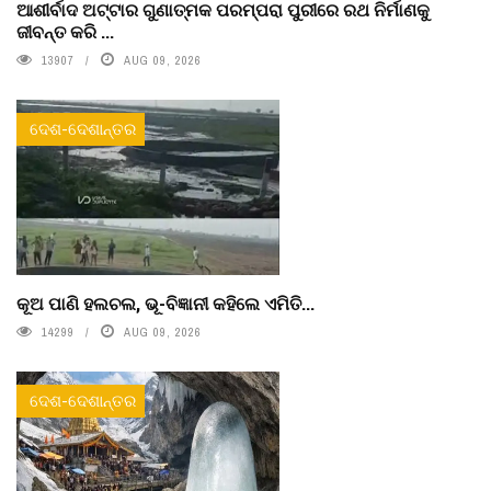
ଆଶୀର୍ବାଦ ଅଟ୍ଟାର ଗୁଣାତ୍ମକ ପରମ୍ପରା ପୁରୀରେ ରଥ ନିର୍ମାଣକୁ
ଜୀବନ୍ତ କରି ...
13907
AUG 09, 2026
ଦେଶ-ଦେଶାନ୍ତର
କୂଅ ପାଣି ହଲଚଲ, ଭୂ-ବିଜ୍ଞାନୀ କହିଲେ ଏମିତି...
14299
AUG 09, 2026
ଦେଶ-ଦେଶାନ୍ତର