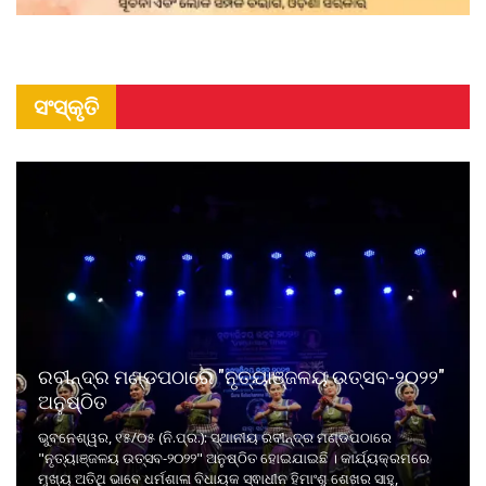
ସଂସ୍କୃତି
ରବୀନ୍ଦ୍ର ମଣ୍ଡପଠାରେ "ନୃତ୍ୟାଞ୍ଜଳୟ ଉତ୍ସବ-୨୦୨୨"
ଅନୁଷ୍ଠିତ
ଭୁବନେଶ୍ୱର, ୧୫/୦୫ (ନି.ପ୍ର.): ସ୍ଥାନୀୟ ରବୀନ୍ଦ୍ର ମଣ୍ଡପଠାରେ
"ନୃତ୍ୟାଞ୍ଜଳୟ ଉତ୍ସବ-୨୦୨୨" ଅନୁଷ୍ଠିତ ହୋଇଯାଇଛି । କାର୍ଯ୍ୟକ୍ରମରେ
ମୁଖ୍ୟ ଅତିଥି ଭାବେ ଧର୍ମଶାଳା ବିଧାୟକ ସ୍ଵାଧୀନ ହିମାଂଶୁ ଶେଖର ସାହୁ,