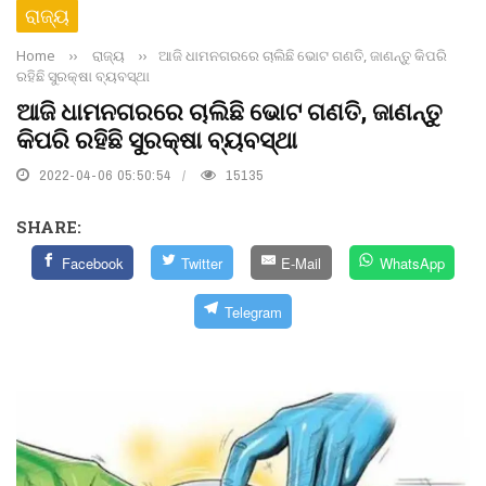
ରାଜ୍ୟ
Home
››
ରାଜ୍ୟ
››
ଆଜି ଧାମନଗରରେ ଚାଲିଛି ଭୋଟ ଗଣତି, ଜାଣନ୍ତୁ କିପରି
ରହିଛି ସୁରକ୍ଷା ବ୍ୟବସ୍ଥା
ଆଜି ଧାମନଗରରେ ଚାଲିଛି ଭୋଟ ଗଣତି, ଜାଣନ୍ତୁ
କିପରି ରହିଛି ସୁରକ୍ଷା ବ୍ୟବସ୍ଥା
2022-04-06 05:50:54
15135
SHARE:
Facebook
Twitter
E-Mail
WhatsApp
Telegram