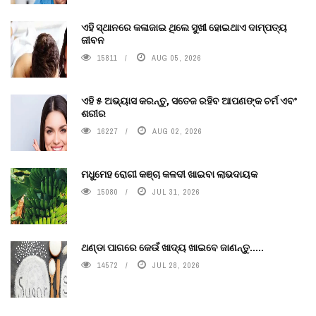
ଏହି ସ୍ଥାନରେ କଳାଜାଇ ଥିଲେ ସୁଖୀ ହୋଇଥାଏ ଦାମ୍ପତ୍ୟ
ଜୀବନ
15811
AUG 05, 2026
ଏହି ୫ ଅଭ୍ୟାସ କରନ୍ତୁ, ସତେଜ ରହିବ ଆପଣଙ୍କ ଚର୍ମ ଏବଂ
ଶରୀର
16227
AUG 02, 2026
ମଧୁମେହ ରୋଗୀ କଞ୍ଚା କଳଦୀ ଖାଇବା ଲାଭଦାୟକ
15080
JUL 31, 2026
ଥଣ୍ଡା ପାଗରେ କେଉଁ ଖାଦ୍ୟ ଖାଇବେ ଜାଣନ୍ତୁ.....
14572
JUL 28, 2026