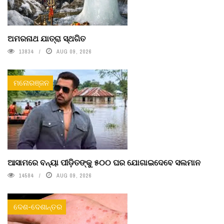
ଅମରନାଥ ଯାତ୍ରା ସ୍ଥଗିତ
13834
AUG 09, 2026
ମନୋରଞ୍ଜନ
ଆସାମରେ ବନ୍ୟା ପୀଡ଼ିତଙ୍କୁ ୫୦୦ ଘର ଯୋଗାଇଦେବେ ସଲମାନ
14584
AUG 09, 2026
ଦେଶ-ଦେଶାନ୍ତର