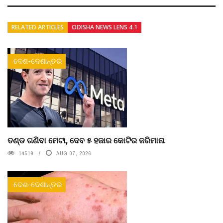
RELATED ARTICLES
ODISHA NEWS LENS 4.1
ଦେଶ-ଦେଶାନ୍ତର
ତଣ୍ଡ ଗଣିବା ମେଟା, ଦେବ ୫ ହଜାର କୋଟିର ଜରିମାନା
14519
AUG 07, 2026
ଦେଶ-ଦେଶାନ୍ତର