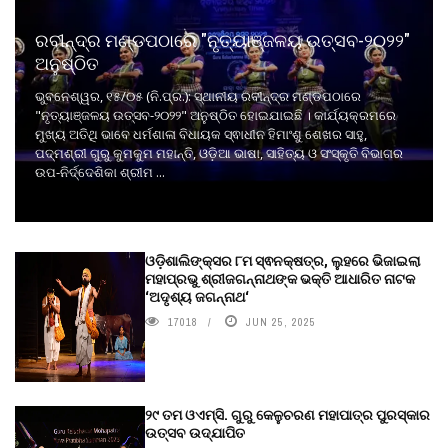
ରବୀନ୍ଦ୍ର ମଣ୍ଡପଠାରେ "ନୃତ୍ୟାଞ୍ଜଳୟ ଉତ୍ସବ-୨୦୨୨"
ଅନୁଷ୍ଠିତ
ଭୁବନେଶ୍ୱର, ୧୫/୦୫ (ନି.ପ୍ର.): ସ୍ଥାନୀୟ ରବୀନ୍ଦ୍ର ମଣ୍ଡପଠାରେ
"ନୃତ୍ୟାଞ୍ଜଳୟ ଉତ୍ସବ-୨୦୨୨" ଅନୁଷ୍ଠିତ ହୋଇଯାଇଛି । କାର୍ଯ୍ୟକ୍ରମରେ
ମୁଖ୍ୟ ଅତିଥି ଭାବେ ଧର୍ମଶାଳା ବିଧାୟକ ସ୍ଵାଧୀନ ହିମାଂଶୁ ଶେଖର ସାହୁ,
ପଦ୍ମଶ୍ରୀ ଗୁରୁ କୁମକୁମ ମହାନ୍ତି, ଓଡ଼ିଆ ଭାଷା, ସାହିତ୍ୟ ଓ ସଂସ୍କୃତି ବିଭାଗର
ଉପ-ନିର୍ଦ୍ଦେଶିକା ଶ୍ରୀମ ...
ଓଡ଼ିଶାଲିଙ୍କ୍ସର ୮ମ ସ୍ଵନକ୍ଷତ୍ର, ଲୁହରେ ଭିଜାଇଲା
ମହାପ୍ରଭୁ ଶ୍ରୀଜଗନ୍ନାଥଙ୍କ ଭକ୍ତି ଆଧାରିତ ନାଟକ
‘ଅଦୃଶ୍ୟ ଜଗନ୍ନାଥ‘
17018
JUN 25, 2025
୨୯ ତମ ଓଏମ୍‌ସି. ଗୁରୁ କେଳୁଚରଣ ମହାପାତ୍ର ପୁରସ୍କାର
ଉତ୍ସବ ଉଦ୍‍ଯାପିତ