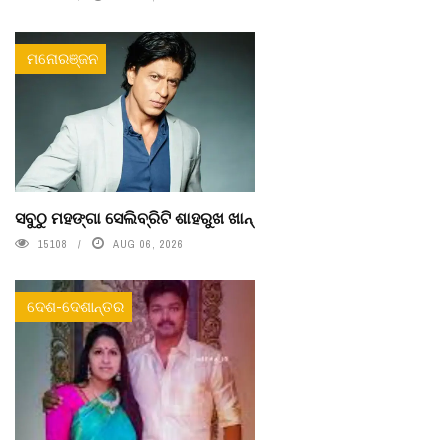
ମନୋରଞ୍ଜନ
ସବୁଠୁ ମହଙ୍ଗା ସେଲିବ୍ରିଟି ଶାହରୁଖ ଖାନ୍
15108
AUG 06, 2026
ଦେଶ-ଦେଶାନ୍ତର