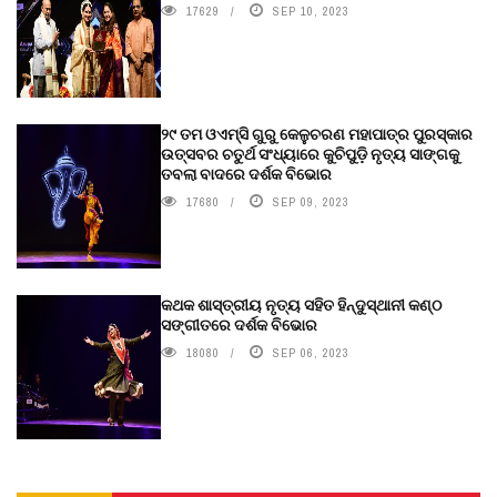
17629
SEP 10, 2023
୨୯ ତମ ଓଏମ୍‌ସି ଗୁରୁ କେଳୁଚରଣ ମହାପାତ୍ର ପୁରସ୍କାର
ଉତ୍ସବର ଚତୁର୍ଥ ସଂଧ୍ୟାରେ କୁଚିପୁଡ଼ି ନୃତ୍ୟ ସାଙ୍ଗକୁ
ତବଲା ବାଦରେ ଦର୍ଶକ ବିଭୋର
17680
SEP 09, 2023
କଥକ ଶାସ୍ତ୍ରୀୟ ନୃତ୍ୟ ସହିତ ହିନ୍ଦୁସ୍ଥାନୀ କଣ୍ଠ
ସଙ୍ଗୀତରେ ଦର୍ଶକ ବିଭୋର
18080
SEP 06, 2023