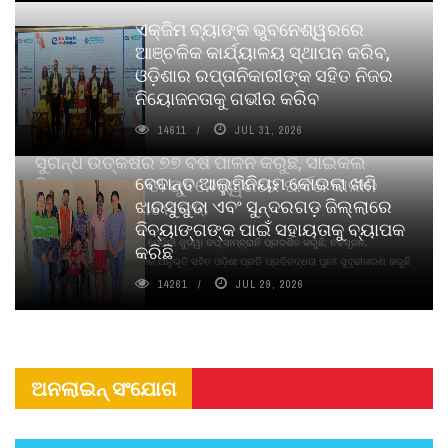
ଏକ୍ଜିମ ବ୍ୟାଙ୍କ ଭୁବନେଶ୍ୱରରେ
ଆଞ୍ଚଳିକ କାର୍ଯ୍ୟାଳୟ ସ୍ଥାପନ କରିବ,
ଓଡ଼ିଶାର ରପ୍ତାନିକାରୀଙ୍କ ସହିତ ନିଜର
ନିୟୋଜନତାକୁ ଗଭୀର କରିବ
14611
JUL 31, 2026
ସୁଗନ୍ଧ ଉତ୍କର୍ଷର ୭୭ ବର୍ଷ ପାଳନ କରୁଛି, ସାଇକଲ
ବେଦାନ୍ତ ଆଲୁମିନିୟମ କୋଇଲା ଖଣି
ପିୟୋର୍‌ ଅଗରବତୀ ଭୁବନେଶ୍ୱରରେ ପାର୍ବଣ କାଳୀନ
ଝାରସୁଗୁଡା ଏବଂ ସୁନ୍ଦରଗଡ଼ ଜିଲ୍ଲାରେ
ନବସୃଜନ ଉନ୍ମୋଚନ କଲା
ଦିବ୍ୟାଙ୍ଗଙ୍କ ପାଇଁ ସହାୟତାକୁ ବ୍ୟାପକ
ବାଉଁଶ ବିହୀନ କଠିନ ଧୂପ ଏବଂ ମେଦିନୀ ଜୁଡୱା କପ୍‌ ସାମ୍ବ୍ରାନି ପ୍ରଦର୍ଶିତ କରୁଛି; ନବସୃଜନ,
କରିଛି
ଦୀର୍ଘସ୍ଥାୟିତା ଏବଂ ଆଧ୍ୟାତ୍ମିକ ଅନୁଭୂତି ସହିତ ଓଡ଼ିଶା ପ୍ରତି ପ୍ରତିବଦ୍ଧତା ପୁନଃ ସୁଦୃଢୀକରଣ କରୁଛି
14261
JUL 29, 2026
ଅନଲାଇନ୍ ସଂଯୋଗ