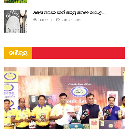
ଥଣ୍ଡା ପାଗରେ କେଉଁ ଖାଦ୍ୟ ଖାଇବେ ଜାଣନ୍ତୁ.....
14547
JUL 28, 2026
ବାଣିଜ୍ୟ