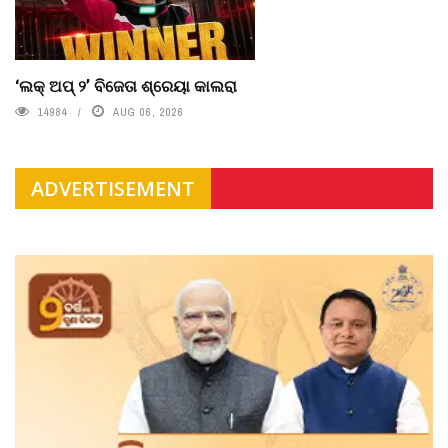
‘ଲକ୍ ଅପ୍ ୨’ ବିଜେତା ଶ୍ରେୟା କାଲରା
14984
AUG 06, 2026
ADVERTISEMENT