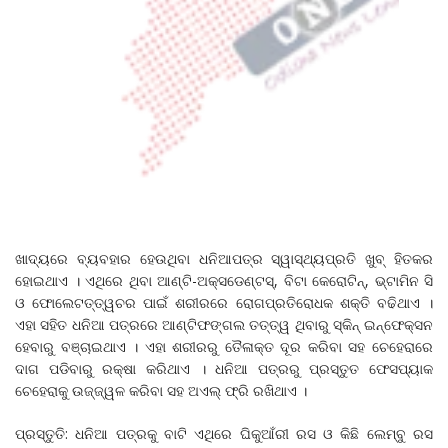
ଖାଦ୍ୟରେ ବ୍ୟବହାର ହେଉଥିବା ଧନିଆପତ୍ର ସ୍ୱାସ୍ଥ୍ୟପ୍ରତି ଖୁବ୍ ହିତକର
ହୋଇଥାଏ । ଏଥିରେ ଥିବା ଆଣ୍ଟି-ଅକ୍ସଡେଣ୍ଟସ୍, ବିଟା କେରୋଟିନ୍, ଭ୍ଟାମିନ ସି
ଓ ଫୋଲେଟତ୍ତ୍ୱଚର ପାଇଁ ଶରୀରରେ ରୋଗପ୍ରତିରୋଧକ ଶକ୍ତି ବଢିଥାଏ ।
ଏହା ସହିତ ଧନିଆ ପତ୍ରରେ ଆଣ୍ଟିଫଙ୍ଗଲ ତତ୍ତ୍ୱ ଥିବାରୁ ସ୍କିନ୍ ଇନ୍ଫେକ୍ସନ
ହେବାରୁ ବଞ୍ଚାଇଥାଏ । ଏହା ଶରୀରରୁ ତୈଳାକ୍ତ ଦୂର କରିବା ସହ ଚେହେରାରେ
ଦାଗ ପଡିବାରୁ ରକ୍ଷା କରିଥାଏ । ଧନିଆ ପତ୍ରରୁ ପ୍ରସ୍ତୁତ ଫେସପ୍ୟାକ
ଚେହେରାକୁ ଉଜ୍ଜ୍ୱଳ କରିବା ସହ ଅଏଲ୍ ଫ୍ରି ରଖିଥାଏ ।
ପ୍ରସ୍ତୁତି: ଧନିଆ ପତ୍ରକୁ ବାଟି ଏଥିରେ ଘିକୁଆଁରୀ ରସ ଓ କିଛି ଲେମ୍ବୁ ରସ