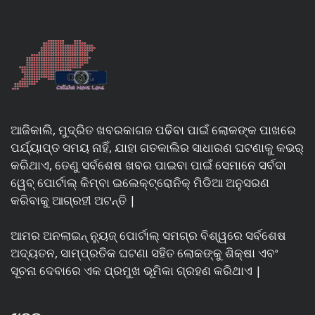
ଆଜିକାଲି, ମୁଦ୍ରିତ ଖବରକାଗଜ ପଢିବା ପାଇଁ ଲୋକଙ୍କ ପାଖରେ
ପର୍ଯ୍ୟାପ୍ତ ସମୟ ନାହିଁ, ଯାହା ଗତକାଲିର ସାଧାରଣ ଘଟଣାକୁ କଭର୍
କରିଥାଏ, ତେଣୁ ସର୍ବଶେଷ ଖବର ପାଇବା ପାଇଁ ସେମାନେ ସର୍ବଦା
ୱେବ୍ ପୋର୍ଟାଲ୍ କିମ୍ବା ଇଲେକ୍ଟ୍ରୋନିକ୍ ମିଡିଆ ଅନୁସରଣ
କରିବାକୁ ଆଗ୍ରହୀ ଅଟନ୍ତି |
ଆମର ଅନଲାଇନ୍ ନ୍ୟୁଜ୍ ପୋର୍ଟାଲ୍ ସମଗ୍ର ବିଶ୍ୱରେ ସର୍ବଶେଷ
ଅଦ୍ୟତନ, ସାମ୍ପ୍ରତିକ ଘଟଣା ସହିତ ଲୋକଙ୍କୁ ଶିକ୍ଷା ଏବଂ
ସୂଚନା ଦେବାରେ ଏକ ପ୍ରମୁଖ ଭୂମିକା ଗ୍ରହଣ କରିଥାଏ |