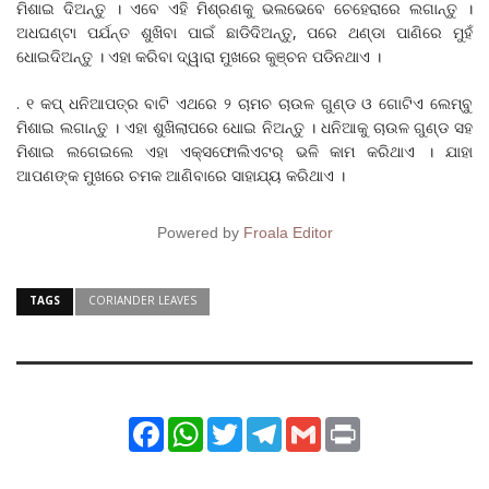
ମିଶାଇ ଦିଅନ୍ତୁ । ଏବେ ଏହି ମିଶ୍ରଣକୁ ଭଲଭେବେ ଚେହେରାରେ ଲଗାନ୍ତୁ ।
ଅଧଘଣ୍ଟା ପର୍ଯନ୍ତ ଶୁଖିବା ପାଇଁ ଛାଡିଦିଅନ୍ତୁ, ପରେ ଥଣ୍ଡା ପାଣିରେ ମୁହଁ
ଧୋଇଦିଅନ୍ତୁ । ଏହା କରିବା ଦ୍ୱାରା ମୁଖରେ କୁଞ୍ଚନ ପଡିନଥାଏ ।
. ୧ କପ୍ ଧନିଆପତ୍ର ବାଟି ଏଥରେ ୨ ଚାମଚ ଚାଉଳ ଗୁଣ୍ଡ ଓ ଗୋଟିଏ ଲେମ୍ବୁ
ମିଶାଇ ଲଗାନ୍ତୁ । ଏହା ଶୁଖିଲାପରେ ଧୋଇ ନିଅନ୍ତୁ । ଧନିଆକୁ ଚାଉଳ ଗୁଣ୍ଡ ସହ
ମିଶାଇ ଲଗେଇଲେ ଏହା ଏକ୍ସଫୋଲିଏଟର୍ ଭଳି କାମ କରିଥାଏ । ଯାହା
ଆପଣଙ୍କ ମୁଖରେ ଚମକ ଆଣିବାରେ ସାହାଯ୍ୟ କରିଥାଏ ।
Powered by
Froala Editor
TAGS
CORIANDER LEAVES
Facebook
WhatsApp
Twitter
Telegram
Gmail
Print