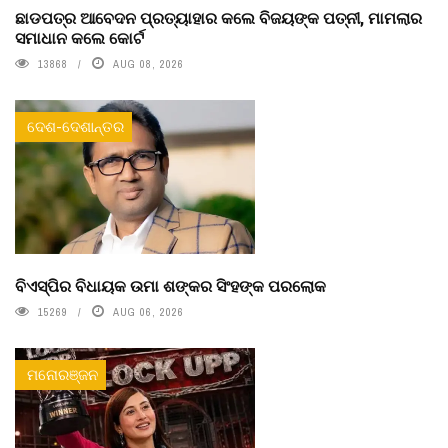
ଛାଡପତ୍ର ଆବେଦନ ପ୍ରତ୍ୟାହାର କଲେ ବିଜୟଙ୍କ ପତ୍ନୀ, ମାମଲାର
ସମାଧାନ କଲେ କୋର୍ଟ
13868
AUG 08, 2026
ଦେଶ-ଦେଶାନ୍ତର
ବିଏସ୍‌ପିର ବିଧାୟକ ଉମା ଶଙ୍କର ସିଂହଙ୍କ ପରଲୋକ
15269
AUG 06, 2026
ମନୋରଞ୍ଜନ