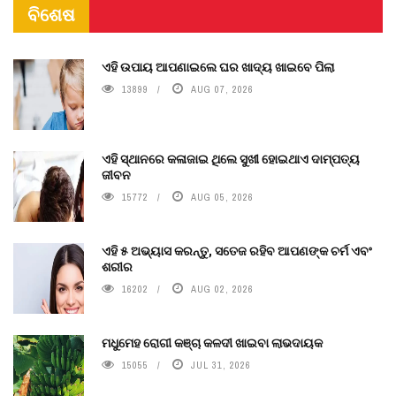
ବିଶେଷ
ଏହି ଉପାୟ ଆପଣାଇଲେ ଘର ଖାଦ୍ୟ ଖାଇବେ ପିଲା
13899
AUG 07, 2026
ଏହି ସ୍ଥାନରେ କଳାଜାଇ ଥିଲେ ସୁଖୀ ହୋଇଥାଏ ଦାମ୍ପତ୍ୟ
ଜୀବନ
15772
AUG 05, 2026
ଏହି ୫ ଅଭ୍ୟାସ କରନ୍ତୁ, ସତେଜ ରହିବ ଆପଣଙ୍କ ଚର୍ମ ଏବଂ
ଶରୀର
16202
AUG 02, 2026
ମଧୁମେହ ରୋଗୀ କଞ୍ଚା କଳଦୀ ଖାଇବା ଲାଭଦାୟକ
15055
JUL 31, 2026