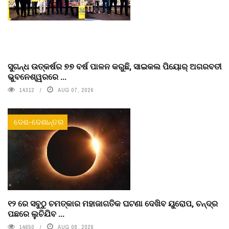
ସୁଗନ୍ଧ ଉତ୍କର୍ଷର ୭୭ ବର୍ଷ ପାଳନ କରୁଛି, ସାଇକଲ ପିୟୋର୍‌ ଅଗରବତୀ
ଭୁବନେଶ୍ୱରରେ ...
14312
AUG 07, 2026
ଦେଶ-ଦେଶାନ୍ତର
୧୨ ରେ ସବୁଠୁ ଚମତ୍କାର ମହାଜାଗତିକ ଘଟଣା ଦେଖିବ ୟୁରୋପ, ଚନ୍ଦ୍ର
ପଛରେ ଲୁଚିଯିବ ...
14650
AUG 08, 2026