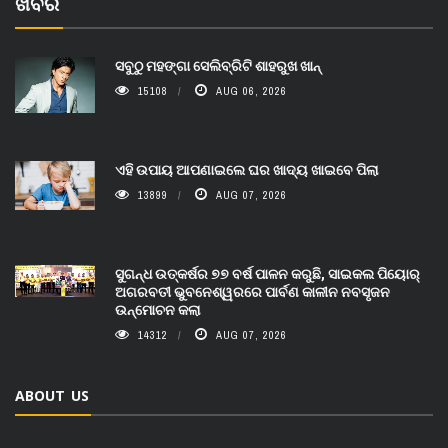
ଖବର
ସବୁଠୁ ମହଙ୍ଗା ସେଲିବ୍ରିଟି ଶାହରୁଖ ଖାନ୍
15108
AUG 06, 2026
ଏହି ଉପାୟ ଆପଣାଇଲେ ଘର ଖାଦ୍ୟ ଖାଇବେ ପିଲା
13899
AUG 07, 2026
ସୁଗନ୍ଧ ଉତ୍କର୍ଷର ୭୭ ବର୍ଷ ପାଳନ କରୁଛି, ସାଇକଲ ପିୟୋର୍‌
ଅଗରବତୀ ଭୁବନେଶ୍ୱରରେ ପାର୍ବଣ କାଳୀନ ନବସୃଜନ
ଉନ୍ମୋଚନ କଲା
14312
AUG 07, 2026
ABOUT US