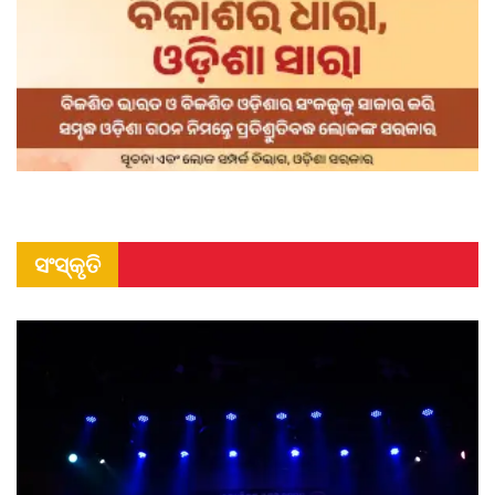
ସଂସ୍କୃତି