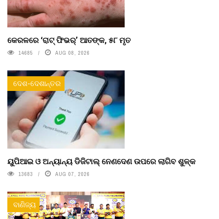
କେରଳରେ ‘ରାଟ୍ ଫିଭର୍’ ଆତଙ୍କ, ୫୮ ମୃତ
14685
AUG 08, 2026
ଦେଶ-ଦେଶାନ୍ତର
ୟୁପିଆଇ ଓ ଅନ୍ୟାନ୍ୟ ଡିଜିଟାଲ୍ ନେଣଦେଣ ଉପରେ ଲାଗିବ ଶୁଳ୍କ
13683
AUG 07, 2026
ବାଣିଜ୍ୟ