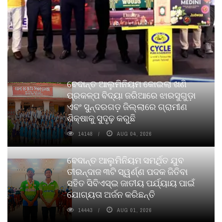
ବେଦାନ୍ତ ଆଲୁମିନିୟମ କୋଇଲା ଖଣି
ପ୍ରକଳ୍ପ ବିଦ୍ୟା ଜରିଆରେ ଝାରସୁଗୁଡ଼ା
ଏବଂ ସୁନ୍ଦରଗଡ଼ ଜିଲ୍ଲାରେ ଗ୍ରାମୀଣ
ଶିକ୍ଷାକୁ ସୁଦୃଢ଼ କରୁଛି
14148
AUG 04, 2026
ବେଦାନ୍ତ ଆଲୁମିନିୟମ ସମର୍ଥିତ ଯୁବ
ତୀରନ୍ଦାଜ ୩ଟି ସ୍ୱର୍ଣ୍ଣ ପଦକ ଜିତିବା
ସହିତ ସିବିଏସ୍ଇ ଜାତୀୟ ପର୍ଯ୍ୟାୟ ପାଇଁ
ଯୋଗ୍ୟତା ଅର୍ଜନ କରିଛନ୍ତି
14443
AUG 01, 2026