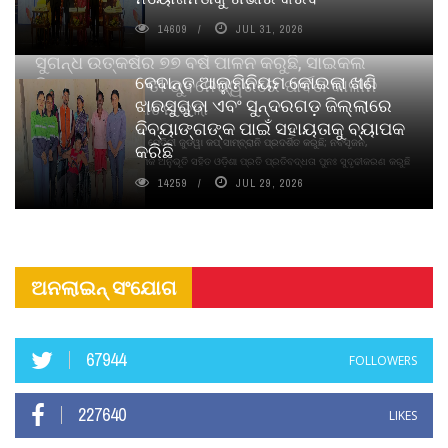
14609
JUL 31, 2026
ସୁଗନ୍ଧ ଉତ୍କର୍ଷର ୭୭ ବର୍ଷ ପାଳନ କରୁଛି, ସାଇକଲ
ବେଦାନ୍ତ ଆଲୁମିନିୟମ କୋଇଲା ଖଣି
ପିୟୋର୍‌ ଅଗରବତୀ ଭୁବନେଶ୍ୱରରେ ପାର୍ବଣ କାଳୀନ
ଝାରସୁଗୁଡା ଏବଂ ସୁନ୍ଦରଗଡ଼ ଜିଲ୍ଲାରେ
ନବସୃଜନ ଉନ୍ମୋଚନ କଲା
ଦିବ୍ୟାଙ୍ଗଙ୍କ ପାଇଁ ସହାୟତାକୁ ବ୍ୟାପକ
ବାଉଁଶ ବିହୀନ କଠିନ ଧୂପ ଏବଂ ମେଦିନୀ ଜୁଡୱା କପ୍‌ ସାମ୍ବ୍ରାନି ପ୍ରଦର୍ଶିତ କରୁଛି; ନବସୃଜନ,
କରିଛି
ଦୀର୍ଘସ୍ଥାୟିତା ଏବଂ ଆଧ୍ୟାତ୍ମିକ ଅନୁଭୂତି ସହିତ ଓଡ଼ିଶା ପ୍ରତି ପ୍ରତିବଦ୍ଧତା ପୁନଃ ସୁଦୃଢୀକରଣ କରୁଛି
14259
JUL 29, 2026
ଅନଲାଇନ୍ ସଂଯୋଗ
67944
FOLLOWERS
227640
LIKES