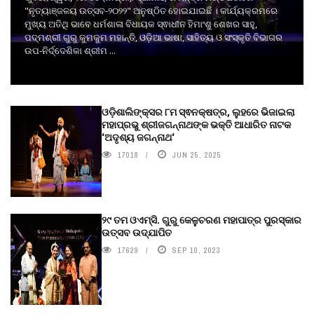
"ନୃତ୍ୟାଞ୍ଜଳୟ ଉତ୍ସବ-୨୦୨୨" ଅନୁଷ୍ଠିତ ହୋଇଯାଇଛି । କାର୍ଯ୍ୟକ୍ରମରେ
ମୁଖ୍ୟ ଅତିଥି ଭାବେ ଧର୍ମଶାଳା ବିଧାୟକ ସ୍ଵାଧୀନ ହିମାଂଶୁ ଶେଖର ସାହୁ,
ପଦ୍ମଶ୍ରୀ ଗୁରୁ କୁମକୁମ ମହାନ୍ତି, ଓଡ଼ିଆ ଭାଷା, ସାହିତ୍ୟ ଓ ସଂସ୍କୃତି ବିଭାଗର
ଉପ-ନିର୍ଦ୍ଦେଶିକା ଶ୍ରୀମ ...
ଓଡ଼ିଶାଲିଙ୍କ୍ସର ୮ମ ସ୍ଵନକ୍ଷତ୍ର, ଲୁହରେ ଭିଜାଇଲା
ମହାପ୍ରଭୁ ଶ୍ରୀଜଗନ୍ନାଥଙ୍କ ଭକ୍ତି ଆଧାରିତ ନାଟକ
‘ଅଦୃଶ୍ୟ ଜଗନ୍ନାଥ‘
17018
JUN 25, 2025
୨୯ ତମ ଓଏମ୍‌ସି. ଗୁରୁ କେଳୁଚରଣ ମହାପାତ୍ର ପୁରସ୍କାର
ଉତ୍ସବ ଉଦ୍‍ଯାପିତ
17629
SEP 10, 2023