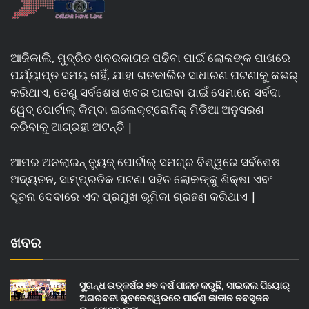
ଆଜିକାଲି, ମୁଦ୍ରିତ ଖବରକାଗଜ ପଢିବା ପାଇଁ ଲୋକଙ୍କ ପାଖରେ
ପର୍ଯ୍ୟାପ୍ତ ସମୟ ନାହିଁ, ଯାହା ଗତକାଲିର ସାଧାରଣ ଘଟଣାକୁ କଭର୍
କରିଥାଏ, ତେଣୁ ସର୍ବଶେଷ ଖବର ପାଇବା ପାଇଁ ସେମାନେ ସର୍ବଦା
ୱେବ୍ ପୋର୍ଟାଲ୍ କିମ୍ବା ଇଲେକ୍ଟ୍ରୋନିକ୍ ମିଡିଆ ଅନୁସରଣ
କରିବାକୁ ଆଗ୍ରହୀ ଅଟନ୍ତି |
ଆମର ଅନଲାଇନ୍ ନ୍ୟୁଜ୍ ପୋର୍ଟାଲ୍ ସମଗ୍ର ବିଶ୍ୱରେ ସର୍ବଶେଷ
ଅଦ୍ୟତନ, ସାମ୍ପ୍ରତିକ ଘଟଣା ସହିତ ଲୋକଙ୍କୁ ଶିକ୍ଷା ଏବଂ
ସୂଚନା ଦେବାରେ ଏକ ପ୍ରମୁଖ ଭୂମିକା ଗ୍ରହଣ କରିଥାଏ |
ଖବର
ସୁଗନ୍ଧ ଉତ୍କର୍ଷର ୭୭ ବର୍ଷ ପାଳନ କରୁଛି, ସାଇକଲ ପିୟୋର୍‌
ଅଗରବତୀ ଭୁବନେଶ୍ୱରରେ ପାର୍ବଣ କାଳୀନ ନବସୃଜନ