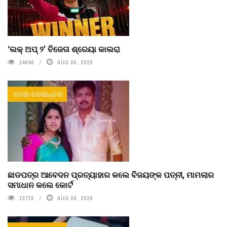
‘ଲକ୍ ଅପ୍ ୨’ ବିଜେତା ଶ୍ରେୟା କାଲରା
14846
AUG 06, 2026
ଦେଶ-ଦେଶାନ୍ତର
ଛାଡପତ୍ର ଆବେଦନ ପ୍ରତ୍ୟାହାର କଲେ ବିଜୟଙ୍କ ପତ୍ନୀ, ମାମଲାର
ସମାଧାନ କଲେ କୋର୍ଟ
13726
AUG 08, 2026