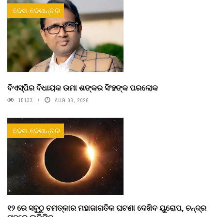
ଦେଶ-ଦେଶାନ୍ତର
ବିଏସ୍‌ପିର ବିଧାୟକ ଉମା ଶଙ୍କର ସିଂହଙ୍କ ପରଲୋକ
15133
AUG 06, 2026
ଦେଶ-ଦେଶାନ୍ତର
୧୨ ରେ ସବୁଠୁ ଚମତ୍କାର ମହାଜାଗତିକ ଘଟଣା ଦେଖିବ ୟୁରୋପ, ଚନ୍ଦ୍ର