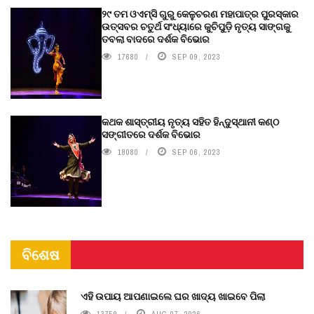
୨୯ ତମ ଓଏମ୍‌ସି ଗୁରୁ କେଳୁଚରଣ ମହାପାତ୍ର ପୁରସ୍କାର
ଉତ୍ସବର ଚତୁର୍ଥ ସଂଧ୍ୟାରେ କୁଚିପୁଡ଼ି ନୃତ୍ୟ ସାଙ୍ଗକୁ
ତବଲା ବାଦରେ ଦର୍ଶକ ବିଭୋର
17680
SEP 09, 2023
କଥକ ଶାସ୍ତ୍ରୀୟ ନୃତ୍ୟ ସହିତ ହିନ୍ଦୁସ୍ଥାନୀ କଣ୍ଠ
ସଙ୍ଗୀତରେ ଦର୍ଶକ ବିଭୋର
18080
SEP 06, 2023
ବିଶେଷ
ଏହି ଉପାୟ ଆପଣାଇଲେ ଘର ଖାଦ୍ୟ ଖାଇବେ ପିଲା