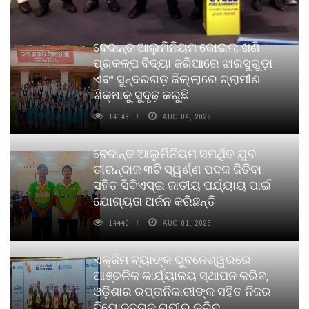
ବେଦାନ୍ତ ଆଲୁମିନିୟମ କୋଇଲା ଖଣି
ପ୍ରକଳ୍ପ ବିଦ୍ୟା ଜରିଆରେ ଝାରସୁଗୁଡ଼ା
ଏବଂ ସୁନ୍ଦରଗଡ଼ ଜିଲ୍ଲାରେ ଗ୍ରାମୀଣ
ଶିକ୍ଷାକୁ ସୁଦୃଢ଼ କରୁଛି
14148
AUG 04, 2026
ବେଦାନ୍ତ ଆଲୁମିନିୟମ ସମର୍ଥିତ ଯୁବ
ତୀରନ୍ଦାଜ ୩ଟି ସ୍ୱର୍ଣ୍ଣ ପଦକ ଜିତିବା
ସହିତ ସିବିଏସ୍ଇ ଜାତୀୟ ପର୍ଯ୍ୟାୟ ପାଇଁ
ଯୋଗ୍ୟତା ଅର୍ଜନ କରିଛନ୍ତି
14440
AUG 01, 2026
ଏକ୍ଜିମ ବ୍ୟାଙ୍କ ଭୁବନେଶ୍ୱରରେ
ଆଞ୍ଚଳିକ କାର୍ଯ୍ୟାଳୟ ସ୍ଥାପନ କରିବ,
ଓଡ଼ିଶାର ରପ୍ତାନିକାରୀଙ୍କ ସହିତ ନିଜର
ନିୟୋଜନତାକୁ ଗଭୀର କରିବ