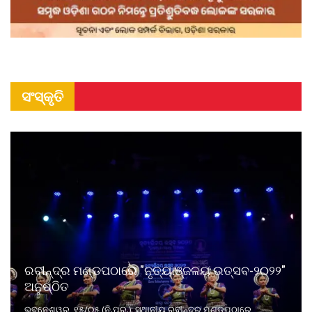
ସଂସ୍କୃତି
ରବୀନ୍ଦ୍ର ମଣ୍ଡପଠାରେ "ନୃତ୍ୟାଞ୍ଜଳୟ ଉତ୍ସବ-୨୦୨୨"
ଅନୁଷ୍ଠିତ
ଭୁବନେଶ୍ୱର, ୧୫/୦୫ (ନି.ପ୍ର.): ସ୍ଥାନୀୟ ରବୀନ୍ଦ୍ର ମଣ୍ଡପଠାରେ