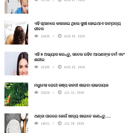
13759
AUG 07, 2026
ଏହି ସ୍ଥାନରେ କଳାଜାଇ ଥିଲେ ସୁଖୀ ହୋଇଥାଏ ଦାମ୍ପତ୍ୟ
ଜୀବନ
15635
AUG 05, 2026
ଏହି ୫ ଅଭ୍ୟାସ କରନ୍ତୁ, ସତେଜ ରହିବ ଆପଣଙ୍କ ଚର୍ମ ଏବଂ
ଶରୀର
16185
AUG 02, 2026
ମଧୁମେହ ରୋଗୀ କଞ୍ଚା କଳଦୀ ଖାଇବା ଲାଭଦାୟକ
15039
JUL 31, 2026
ଥଣ୍ଡା ପାଗରେ କେଉଁ ଖାଦ୍ୟ ଖାଇବେ ଜାଣନ୍ତୁ.....
14531
JUL 28, 2026