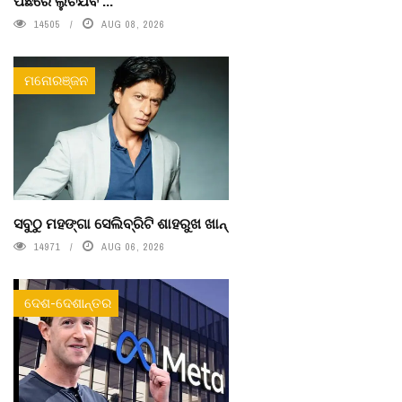
ପଛରେ ଲୁଚିଯିବ ...
14505
AUG 08, 2026
ମନୋରଞ୍ଜନ
ସବୁଠୁ ମହଙ୍ଗା ସେଲିବ୍ରିଟି ଶାହରୁଖ ଖାନ୍
14971
AUG 06, 2026
ଦେଶ-ଦେଶାନ୍ତର