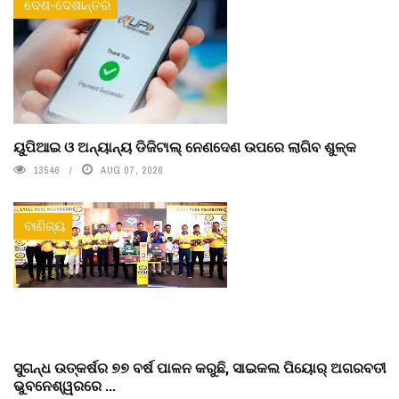
ଦେଶ-ଦେଶାନ୍ତର
ୟୁପିଆଇ ଓ ଅନ୍ୟାନ୍ୟ ଡିଜିଟାଲ୍ ନେଣଦେଣ ଉପରେ ଲାଗିବ ଶୁଳ୍କ
13546
AUG 07, 2026
ବାଣିଜ୍ୟ
ସୁଗନ୍ଧ ଉତ୍କର୍ଷର ୭୭ ବର୍ଷ ପାଳନ କରୁଛି, ସାଇକଲ ପିୟୋର୍‌ ଅଗରବତୀ
ଭୁବନେଶ୍ୱରରେ ...