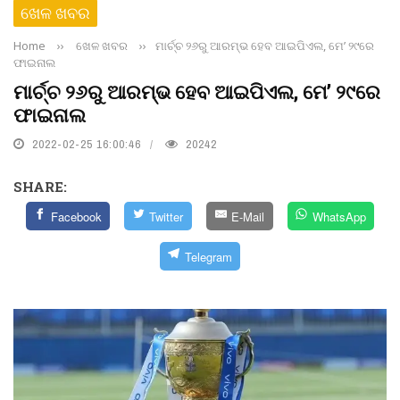
ଖେଳ ଖବର
Home
››
ଖେଳ ଖବର
››
ମାର୍ଚ୍ଚ ୨୬ରୁ ଆରମ୍ଭ ହେବ ଆଇପିଏଲ, ମେ’ ୨୯ରେ
ଫାଇନାଲ
ମାର୍ଚ୍ଚ ୨୬ରୁ ଆରମ୍ଭ ହେବ ଆଇପିଏଲ, ମେ’ ୨୯ରେ
ଫାଇନାଲ
2022-02-25 16:00:46
20242
SHARE:
Facebook
Twitter
E-Mail
WhatsApp
Telegram