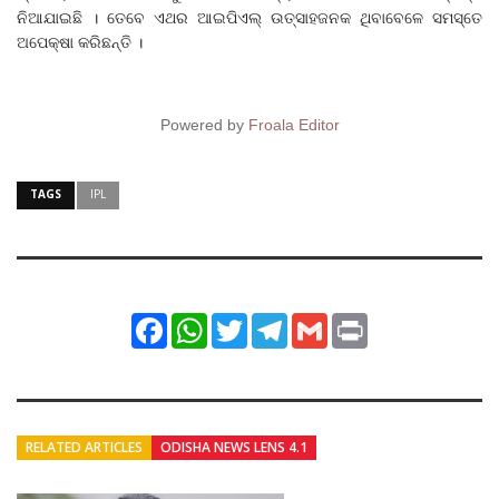
ନିଆଯାଇଛି । ତେବେ ଏଥର ଆଇପିଏଲ୍ ଉତ୍ସାହଜନକ ଥିବାବେଳେ ସମସ୍ତେ
ଅପେକ୍ଷା କରିଛନ୍ତି ।
Powered by
Froala Editor
TAGS
IPL
Facebook
WhatsApp
Twitter
Telegram
Gmail
Print
RELATED ARTICLES
ODISHA NEWS LENS 4.1