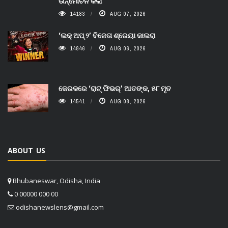
ଉନ୍ମୋଚନ କଲା
14183
AUG 07, 2026
‘ଲକ୍ ଅପ୍ ୨’ ବିଜେତା ଶ୍ରେୟା କାଲରା
14846
AUG 06, 2026
କେରଳରେ ‘ରାଟ୍ ଫିଭର୍’ ଆତଙ୍କ, ୫୮ ମୃତ
14541
AUG 08, 2026
ABOUT US
Bhubaneswar, Odisha, India
0 00000 000 00
odishanewslens@gmail.com