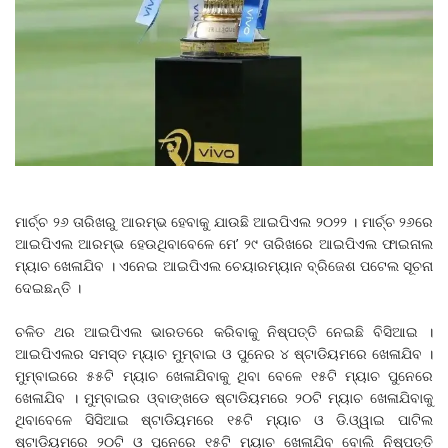
ମାର୍ଚ୍ଚ ୨୬ ତାରିଖରୁ ଆରମ୍ଭ ହେବାକୁ ଯାଉଛି ଆଇପିଏଲ ୨୦୨୨ । ମାର୍ଚ୍ଚ ୨୬ରେ
ଆଇପିଏଲ ଆରମ୍ଭ ହେଉଥିବାବେଳେ ମେ’ ୨୯ ତାରିଖରେ ଆଇପିଏଲ ଫାଇନାଲ
ମ୍ୟାଚ ଖେଳାଯିବ । ଏନେଇ ଆଇପିଏଲ ଚେୟାରମ୍ୟାନ ବ୍ରିଜେଶ ପଟେଲ ସୂଚନା
ଦେଇଛନ୍ତି ।
ଚଳିତ ଥର ଆଇପିଏଲ ଭାରତରେ କରିବାକୁ ନିଷ୍ପତ୍ତି ନେଇଛି ବିସିଆଇ ।
ଆଇପିଏଲର ସମସ୍ତ ମ୍ୟାଚ ମୁମ୍ବାଇ ଓ ପୁନେର ୪ ଷ୍ଟାଡିୟମରେ ଖେଳାଯିବ ।
ମୁମ୍ବାଇରେ ୫୫ଟି ମ୍ୟାଚ ଖେଳାଯିବାକୁ ଥିବା ବେଳେ ୧୫ଟି ମ୍ୟାଚ ପୁନେରେ
ଖେଳାଯିବ । ମୁମ୍ବାଇର ଓ୍ବାଙ୍ଖଡେ ଷ୍ଟାଡିୟମରେ ୨୦ଟି ମ୍ୟାଚ ଖେଳାଯିବାକୁ
ଥିବାବେଳେ ସିସିଆଇ ଷ୍ଟାଡିୟମରେ ୧୫ଟି ମ୍ୟାଚ ଓ ଡି.ଓ୍ୱାଇ ପାଟିଲ
ଷ୍ଟାଡିୟମରେ ୨୦ଟି ଓ ପୁନେରେ ୧୫ଟି ମ୍ୟାଚ ଖେଳାଯିବ ବୋଲି ନିଷ୍ପତ୍ତି