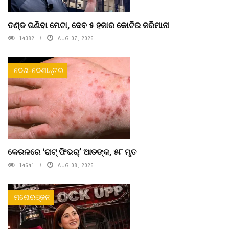
ତଣ୍ଡ ଗଣିବା ମେଟା, ଦେବ ୫ ହଜାର କୋଟିର ଜରିମାନା
14382
AUG 07, 2026
ଦେଶ-ଦେଶାନ୍ତର
କେରଳରେ ‘ରାଟ୍ ଫିଭର୍’ ଆତଙ୍କ, ୫୮ ମୃତ
14541
AUG 08, 2026
ମନୋରଞ୍ଜନ