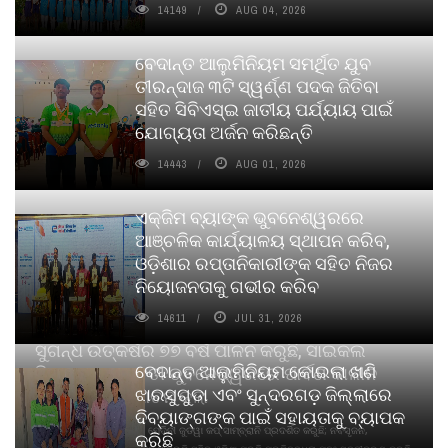
14149
AUG 04, 2026
ବେଦାନ୍ତ ଆଲୁମିନିୟମ ସମର୍ଥିତ ଯୁବ
ତୀରନ୍ଦାଜ ୩ଟି ସ୍ୱର୍ଣ୍ଣ ପଦକ ଜିତିବା
ସହିତ ସିବିଏସ୍ଇ ଜାତୀୟ ପର୍ଯ୍ୟାୟ ପାଇଁ
ଯୋଗ୍ୟତା ଅର୍ଜନ କରିଛନ୍ତି
14443
AUG 01, 2026
ଏକ୍ଜିମ ବ୍ୟାଙ୍କ ଭୁବନେଶ୍ୱରରେ
ଆଞ୍ଚଳିକ କାର୍ଯ୍ୟାଳୟ ସ୍ଥାପନ କରିବ,
ଓଡ଼ିଶାର ରପ୍ତାନିକାରୀଙ୍କ ସହିତ ନିଜର
ନିୟୋଜନତାକୁ ଗଭୀର କରିବ
14611
JUL 31, 2026
ସୁଗନ୍ଧ ଉତ୍କର୍ଷର ୭୭ ବର୍ଷ ପାଳନ କରୁଛି, ସାଇକଲ
ବେଦାନ୍ତ ଆଲୁମିନିୟମ କୋଇଲା ଖଣି
ପିୟୋର୍‌ ଅଗରବତୀ ଭୁବନେଶ୍ୱରରେ ପାର୍ବଣ କାଳୀନ
ଝାରସୁଗୁଡା ଏବଂ ସୁନ୍ଦରଗଡ଼ ଜିଲ୍ଲାରେ
ନବସୃଜନ ଉନ୍ମୋଚନ କଲା
ଦିବ୍ୟାଙ୍ଗଙ୍କ ପାଇଁ ସହାୟତାକୁ ବ୍ୟାପକ
ବାଉଁଶ ବିହୀନ କଠିନ ଧୂପ ଏବଂ ମେଦିନୀ ଜୁଡୱା କପ୍‌ ସାମ୍ବ୍ରାନି ପ୍ରଦର୍ଶିତ କରୁଛି; ନବସୃଜନ,
କରିଛି