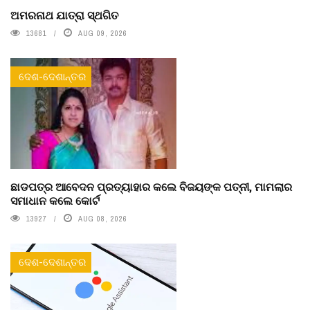
ଅମରନାଥ ଯାତ୍ରା ସ୍ଥଗିତ
13681
AUG 09, 2026
ଦେଶ-ଦେଶାନ୍ତର
ଛାଡପତ୍ର ଆବେଦନ ପ୍ରତ୍ୟାହାର କଲେ ବିଜୟଙ୍କ ପତ୍ନୀ, ମାମଲାର
ସମାଧାନ କଲେ କୋର୍ଟ
13927
AUG 08, 2026
ଦେଶ-ଦେଶାନ୍ତର