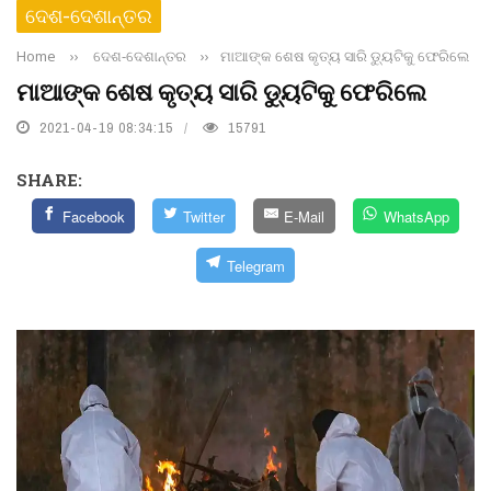
ଦେଶ-ଦେଶାନ୍ତର
Home
››
ଦେଶ-ଦେଶାନ୍ତର
››
ମାଆଙ୍କ ଶେଷ କୃତ୍ୟ ସାରି ଡୁ୍ୟଟିକୁ ଫେରିଲେ
ମାଆଙ୍କ ଶେଷ କୃତ୍ୟ ସାରି ଡୁ୍ୟଟିକୁ ଫେରିଲେ
2021-04-19 08:34:15
15791
SHARE:
Facebook
Twitter
E-Mail
WhatsApp
Telegram