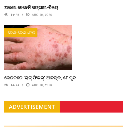
ଅଲଗା ହେବେନି ସଙ୍ଗୀତା-ବିଜୟ
14449
AUG 09, 2026
ଦେଶ-ଦେଶାନ୍ତର
କେରଳରେ ‘ରାଟ୍ ଫିଭର୍’ ଆତଙ୍କ, ୫୮ ମୃତ
14744
AUG 08, 2026
ADVERTISEMENT