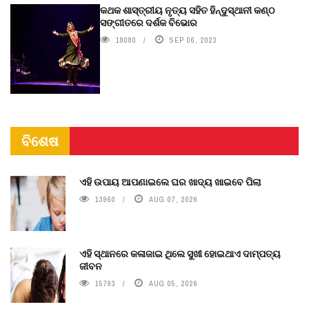
କଥକ ଶାସ୍ତ୍ରୀୟ ନୃତ୍ୟ ସହିତ ହିନ୍ଦୁସ୍ଥାନୀ କଣ୍ଠ
ସଙ୍ଗୀତରେ ଦର୍ଶକ ବିଭୋର
18080
SEP 06, 2023
ବିଶେଷ
ଏହି ଉପାୟ ଆପଣାଇଲେ ଘର ଖାଦ୍ୟ ଖାଇବେ ପିଲା
13960
AUG 07, 2026
ଏହି ସ୍ଥାନରେ କଳାଜାଇ ଥିଲେ ସୁଖୀ ହୋଇଥାଏ ଦାମ୍ପତ୍ୟ
ଜୀବନ
15793
AUG 05, 2026