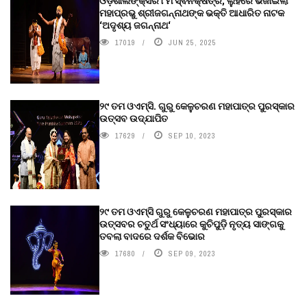
ଓଡ଼ିଶାଲିଙ୍କ୍ସର ୮ମ ସ୍ଵନକ୍ଷତ୍ର, ଲୁହରେ ଭିଜାଇଲା
ମହାପ୍ରଭୁ ଶ୍ରୀଜଗନ୍ନାଥଙ୍କ ଭକ୍ତି ଆଧାରିତ ନାଟକ
‘ଅଦୃଶ୍ୟ ଜଗନ୍ନାଥ‘
17019
JUN 25, 2025
୨୯ ତମ ଓଏମ୍‌ସି. ଗୁରୁ କେଳୁଚରଣ ମହାପାତ୍ର ପୁରସ୍କାର
ଉତ୍ସବ ଉଦ୍‍ଯାପିତ
17629
SEP 10, 2023
୨୯ ତମ ଓଏମ୍‌ସି ଗୁରୁ କେଳୁଚରଣ ମହାପାତ୍ର ପୁରସ୍କାର
ଉତ୍ସବର ଚତୁର୍ଥ ସଂଧ୍ୟାରେ କୁଚିପୁଡ଼ି ନୃତ୍ୟ ସାଙ୍ଗକୁ
ତବଲା ବାଦରେ ଦର୍ଶକ ବିଭୋର
17680
SEP 09, 2023