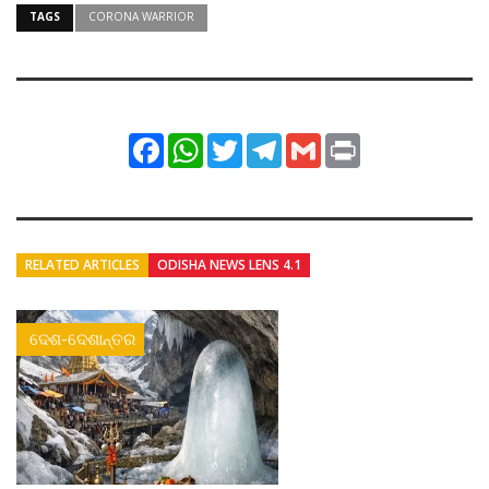
TAGS
CORONA WARRIOR
Facebook
WhatsApp
Twitter
Telegram
Gmail
Print
RELATED ARTICLES
ODISHA NEWS LENS 4.1
ଦେଶ-ଦେଶାନ୍ତର