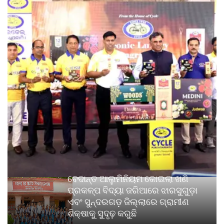
ବେଦାନ୍ତ ଆଲୁମିନିୟମ କୋଇଲା ଖଣି
ପ୍ରକଳ୍ପ ବିଦ୍ୟା ଜରିଆରେ ଝାରସୁଗୁଡ଼ା
ଏବଂ ସୁନ୍ଦରଗଡ଼ ଜିଲ୍ଲାରେ ଗ୍ରାମୀଣ
ଶିକ୍ଷାକୁ ସୁଦୃଢ଼ କରୁଛି