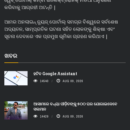
କରିବାକୁ ଆଗ୍ରହୀ ଅଟନ୍ତି |
ଆମର ଅନଲାଇନ୍ ନ୍ୟୁଜ୍ ପୋର୍ଟାଲ୍ ସମଗ୍ର ବିଶ୍ୱରେ ସର୍ବଶେଷ
ଅଦ୍ୟତନ, ସାମ୍ପ୍ରତିକ ଘଟଣା ସହିତ ଲୋକଙ୍କୁ ଶିକ୍ଷା ଏବଂ
ସୂଚନା ଦେବାରେ ଏକ ପ୍ରମୁଖ ଭୂମିକା ଗ୍ରହଣ କରିଥାଏ |
ଖବର
ହଟିବ Google Assistant
14540
AUG 09, 2026
ଆସାମରେ ବନ୍ୟା ପୀଡ଼ିତଙ୍କୁ ୫୦୦ ଘର ଯୋଗାଇଦେବେ
ସଲମାନ
14429
AUG 09, 2026