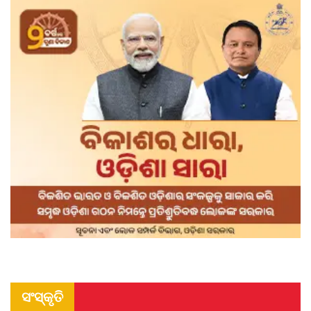
ସଂସ୍କୃତି