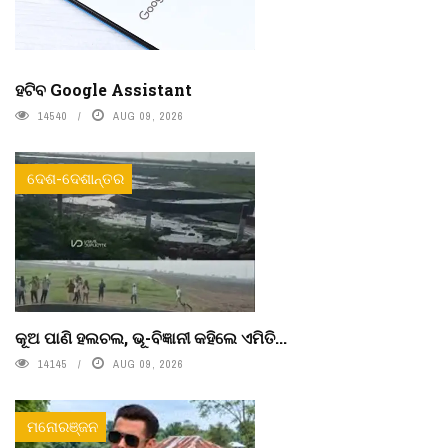
ହଟିବ Google Assistant
14540
AUG 09, 2026
ଦେଶ-ଦେଶାନ୍ତର
କୂଅ ପାଣି ହଲଚଲ, ଭୂ-ବିଜ୍ଞାନୀ କହିଲେ ଏମିତି...
14145
AUG 09, 2026
ମନୋରଞ୍ଜନ