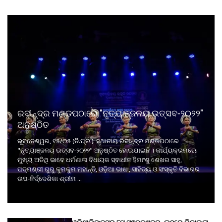
ରବୀନ୍ଦ୍ର ମଣ୍ଡପଠାରେ "ନୃତ୍ୟାଞ୍ଜଳୟ ଉତ୍ସବ-୨୦୨୨"
ଅନୁଷ୍ଠିତ
ଭୁବନେଶ୍ୱର, ୧୫/୦୫ (ନି.ପ୍ର.): ସ୍ଥାନୀୟ ରବୀନ୍ଦ୍ର ମଣ୍ଡପଠାରେ
"ନୃତ୍ୟାଞ୍ଜଳୟ ଉତ୍ସବ-୨୦୨୨" ଅନୁଷ୍ଠିତ ହୋଇଯାଇଛି । କାର୍ଯ୍ୟକ୍ରମରେ
ମୁଖ୍ୟ ଅତିଥି ଭାବେ ଧର୍ମଶାଳା ବିଧାୟକ ସ୍ଵାଧୀନ ହିମାଂଶୁ ଶେଖର ସାହୁ,
ପଦ୍ମଶ୍ରୀ ଗୁରୁ କୁମକୁମ ମହାନ୍ତି, ଓଡ଼ିଆ ଭାଷା, ସାହିତ୍ୟ ଓ ସଂସ୍କୃତି ବିଭାଗର
ଉପ-ନିର୍ଦ୍ଦେଶିକା ଶ୍ରୀମ ...