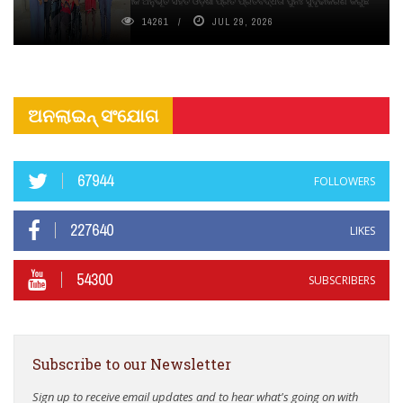
ଦୀର୍ଘସ୍ଥାୟିତା ଏବଂ ଆଧ୍ୟାତ୍ମିକ ଅନୁଭୂତି ସହିତ ଓଡ଼ିଶା ପ୍ରତି ପ୍ରତିବଦ୍ଧତା ପୁନଃ ସୁଦୃଢୀକରଣ କରୁଛି
14261
JUL 29, 2026
ଅନଲାଇନ୍ ସଂଯୋଗ
67944
FOLLOWERS
227640
LIKES
54300
SUBSCRIBERS
Subscribe to our Newsletter
Sign up to receive email updates and to hear what's going on with