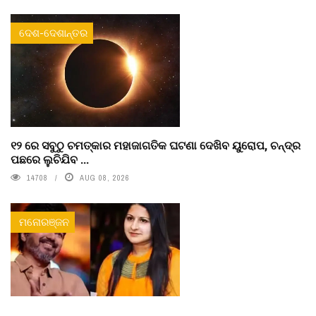
ଦେଶ-ଦେଶାନ୍ତର
୧୨ ରେ ସବୁଠୁ ଚମତ୍କାର ମହାଜାଗତିକ ଘଟଣା ଦେଖିବ ୟୁରୋପ, ଚନ୍ଦ୍ର
ପଛରେ ଲୁଚିଯିବ ...
14708
AUG 08, 2026
ମନୋରଞ୍ଜନ