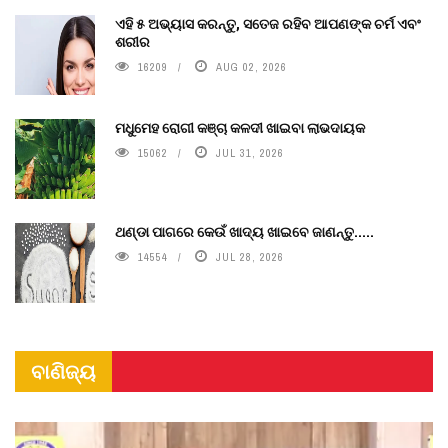
ଏହି ୫ ଅଭ୍ୟାସ କରନ୍ତୁ, ସତେଜ ରହିବ ଆପଣଙ୍କ ଚର୍ମ ଏବଂ
ଶରୀର
16209
AUG 02, 2026
ମଧୁମେହ ରୋଗୀ କଞ୍ଚା କଳଦୀ ଖାଇବା ଲାଭଦାୟକ
15062
JUL 31, 2026
ଥଣ୍ଡା ପାଗରେ କେଉଁ ଖାଦ୍ୟ ଖାଇବେ ଜାଣନ୍ତୁ.....
14554
JUL 28, 2026
ବାଣିଜ୍ୟ