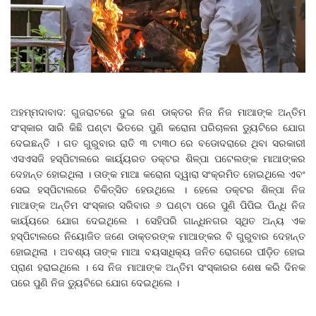
ଅହମ୍ମଦାବାଦ: ଗୁଜରାଟରେ ଦୁଇ ଜଣ ଡାକ୍ତର ନିଜ ନିଜ ମାଆଙ୍କ ଅନ୍ତିମ
ସଂସ୍କାର ସାରି କିଛି ଘଣ୍ଟା ଭିତରେ ପୁଣି କରୋନା ପରିଚାଳନା ଡୁ୍ୟଟିରେ ଯୋଗ
ଦେଇଛନ୍ତି । ଗତ ଗୁରୁବାର ରାତି ୩ ଟା୩୦ ରେ ବଡୋଦରାରେ ଥିବା ସରକାରୀ
ଏସଏସଜି ହସ୍ପିଟାଲରେ କାର୍ୟ୍ୟରତ ଡକ୍ଟର ଶିଳ୍ପା ପଟେଲଙ୍କ ମାଆଙ୍କର
ଦେହାନ୍ତ ହୋଇଥିଲା । ତାଙ୍କ ମାଆ କରୋନା ଦ୍ୱାରା ସଂକ୍ରମିତ ହୋଇଥିଲେ ଏବଂ
ସେଇ ହସ୍ପିଟାଲରେ ଚିକିତ୍ସିତ ହେଉଥିଲେ । ହେଲେ ଡକ୍ଟର ଶିଳ୍ପା ନିଜ
ମାଆଙ୍କ ଅନ୍ତିମ ସଂସ୍କାର ସରିବାର ୬ ଘଣ୍ଟା ପରେ ପୁଣି ପିପିଇ ପିନ୍ଧି ନିଜ
କାର୍ୟ୍ୟରେ ଯୋଗ ଦେଇଥିଲେ । ସେହିପରି ଗାନ୍ଧିନଗର ସ୍ଥିତ ଅନ୍ୟ ଏକ
ହସ୍ପିଟାଲରେ ନିୟୋଜିତ ଜଣେ ଡାକ୍ତରଙ୍କ ମାଆଙ୍କର ବି ଗୁରୁବାର ଦେହାନ୍ତ
ହୋଇଥିଲା । ଅବଶ୍ୟ ତାଙ୍କ ମାଆ ବୟସାଧିକ୍ୟ ଜନିତ ରୋଗରେ ପୀଡ଼ିତ ହୋଇ
ପ୍ରାଣ ହରାଇଥିଲେ । ସେ ନିଜ ମାଆଙ୍କ ଅନ୍ତିମ ସଂସ୍କାରର ଶେଷ କରି ଦିନକ
ପରେ ପୁଣି ନିଜ ଡୁ୍ୟଟିରେ ଯୋଗ ଦେଇଥିଲେ ।