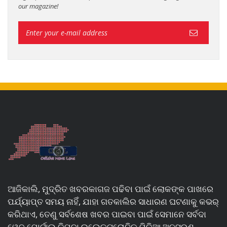
our magazine!
ଆଜିକାଲି, ମୁଦ୍ରିତ ଖବରକାଗଜ ପଢିବା ପାଇଁ ଲୋକଙ୍କ ପାଖରେ
ପର୍ଯ୍ୟାପ୍ତ ସମୟ ନାହିଁ, ଯାହା ଗତକାଲିର ସାଧାରଣ ଘଟଣାକୁ କଭର୍
କରିଥାଏ, ତେଣୁ ସର୍ବଶେଷ ଖବର ପାଇବା ପାଇଁ ସେମାନେ ସର୍ବଦା
ୱେବ୍ ପୋର୍ଟାଲ୍ କିମ୍ବା ଇଲେକ୍ଟ୍ରୋନିକ୍ ମିଡିଆ ଅନୁସରଣ