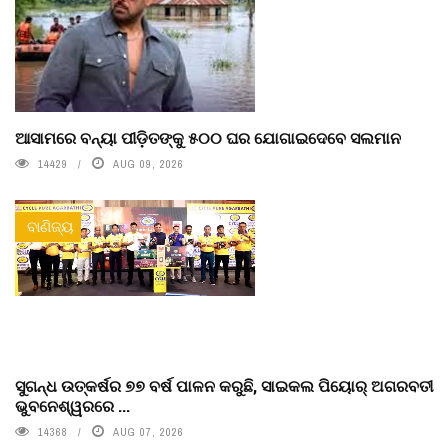
ଆସାମରେ ବନ୍ୟା ପୀଡ଼ିତଙ୍କୁ ୫୦୦ ଘର ଯୋଗାଇଦେବେ ସଲମାନ
14429
AUG 09, 2026
ବାଣିଜ୍ୟ
ସୁଗନ୍ଧ ଉତ୍କର୍ଷର ୭୭ ବର୍ଷ ପାଳନ କରୁଛି, ସାଇକଲ ପିୟୋର୍‌ ଅଗରବତୀ
ଭୁବନେଶ୍ୱରରେ ...
14368
AUG 07, 2026