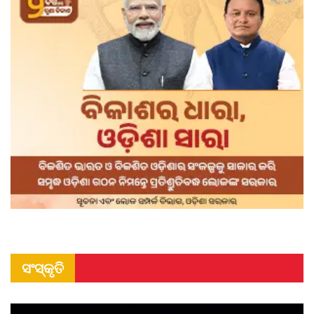
ସଂସ୍କୃତି