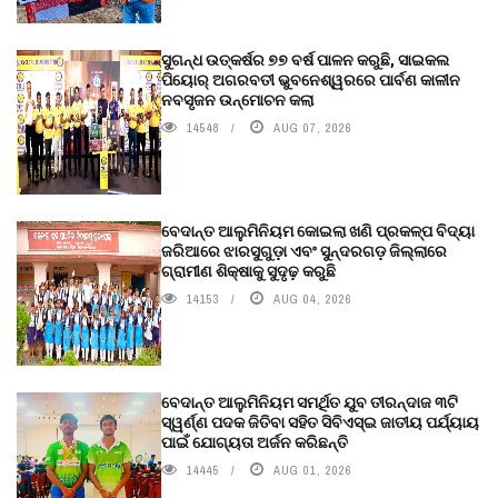
ସୁଗନ୍ଧ ଉତ୍କର୍ଷର ୭୭ ବର୍ଷ ପାଳନ କରୁଛି, ସାଇକଲ
ପିୟୋର୍‌ ଅଗରବତୀ ଭୁବନେଶ୍ୱରରେ ପାର୍ବଣ କାଳୀନ
ନବସୃଜନ ଉନ୍ମୋଚନ କଲା
14548
AUG 07, 2026
ବେଦାନ୍ତ ଆଲୁମିନିୟମ କୋଇଲା ଖଣି ପ୍ରକଳ୍ପ ବିଦ୍ୟା
ଜରିଆରେ ଝାରସୁଗୁଡ଼ା ଏବଂ ସୁନ୍ଦରଗଡ଼ ଜିଲ୍ଲାରେ
ଗ୍ରାମୀଣ ଶିକ୍ଷାକୁ ସୁଦୃଢ଼ କରୁଛି
14153
AUG 04, 2026
ବେଦାନ୍ତ ଆଲୁମିନିୟମ ସମର୍ଥିତ ଯୁବ ତୀରନ୍ଦାଜ ୩ଟି
ସ୍ୱର୍ଣ୍ଣ ପଦକ ଜିତିବା ସହିତ ସିବିଏସ୍ଇ ଜାତୀୟ ପର୍ଯ୍ୟାୟ
ପାଇଁ ଯୋଗ୍ୟତା ଅର୍ଜନ କରିଛନ୍ତି
14445
AUG 01, 2026