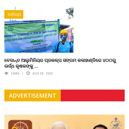
ବାଣିଜ୍ୟ
ବେଦାନ୍ତ ଆଲୁମିନିୟର ପ୍ରକଳ୍ପ ସଙ୍ଗମ କଳାହାଣ୍ଡିରେ ୪୦୦ରୁ
ଉର୍ଦ୍ଧ କୃଷକଙ୍କୁ ...
14884
AUG 09, 2026
ADVERTISEMENT