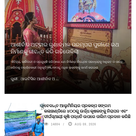
ଆଶୀର୍ବାଦ ଅଟ୍ଟାର ଗୁଣାତ୍ମକ ପରମ୍ପରା ପୁରୀରେ ରଥ
ନିର୍ମାଣକୁ ଜୀବନ୍ତ କରି ଗଢିତୋଳିଲା
ଐତିହ୍ୟ, କାରିଗରୀ ଓ ପ୍ରଯୁକ୍ତି ଜରିଆରେ ଋଥ ନିର୍ମାଣର ଚିରନ୍ତନ ପରମ୍ପରାକୁ ଅନୁଭବ ଓ ପାଳନ
କରିବାକୁ ତଲ୍ଲିନକାରୀ ଅନୁଭୂତି ୧୩,୭୫୦ରୁ ଅଧିକ ଭକ୍ତଙ୍କୁ ସମର୍ଥ କରାଇଲା
ପୁରୀ : ଆଇଟିସିର ଆଶୀର୍ବାଦ ଅ ...
ବେଦାନ୍ତ ଆଲୁମିନିୟର ପ୍ରକଳ୍ପ ସଙ୍ଗମ
କଳାହାଣ୍ଡିରେ ୪୦୦ରୁ ଉର୍ଦ୍ଧ କୃଷକଙ୍କୁ ନିରାପଦ ଏବଂ
ଦୀର୍ଘସ୍ଥାୟୀ କୃଷି ପଦ୍ଧତି ଉପରେ ତାଲିମ ପ୍ରଦାନ କରିଛି
14884
AUG 09, 2026