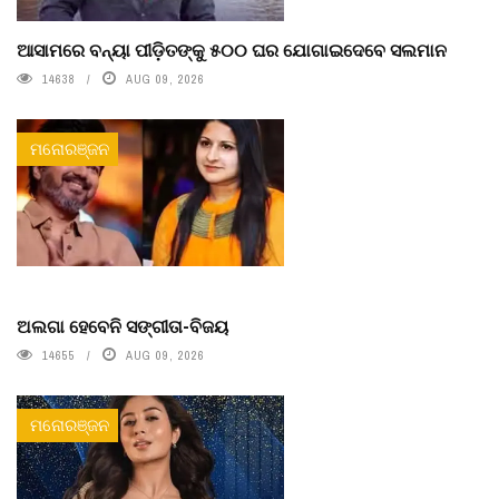
ଆସାମରେ ବନ୍ୟା ପୀଡ଼ିତଙ୍କୁ ୫୦୦ ଘର ଯୋଗାଇଦେବେ ସଲମାନ
14638
AUG 09, 2026
ମନୋରଞ୍ଜନ
ଅଲଗା ହେବେନି ସଙ୍ଗୀତା-ବିଜୟ
14655
AUG 09, 2026
ମନୋରଞ୍ଜନ