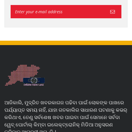
ଆଜିକାଲି, ମୁଦ୍ରିତ ଖବରକାଗଜ ପଢିବା ପାଇଁ ଲୋକଙ୍କ ପାଖରେ
ପର୍ଯ୍ୟାପ୍ତ ସମୟ ନାହିଁ, ଯାହା ଗତକାଲିର ସାଧାରଣ ଘଟଣାକୁ କଭର୍
କରିଥାଏ, ତେଣୁ ସର୍ବଶେଷ ଖବର ପାଇବା ପାଇଁ ସେମାନେ ସର୍ବଦା
ୱେବ୍ ପୋର୍ଟାଲ୍ କିମ୍ବା ଇଲେକ୍ଟ୍ରୋନିକ୍ ମିଡିଆ ଅନୁସରଣ
କରିବାକୁ ଆଗ୍ରହୀ ଅଟନ୍ତି |