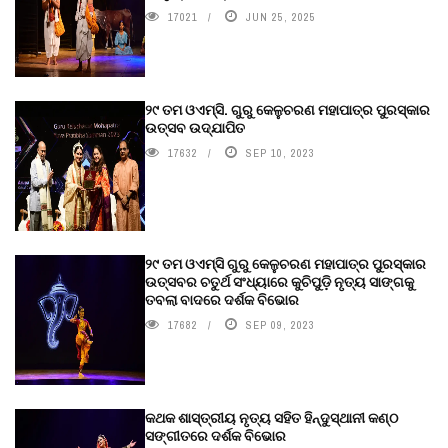
17021
JUN 25, 2025
୨୯ ତମ ଓଏମ୍‌ସି. ଗୁରୁ କେଳୁଚରଣ ମହାପାତ୍ର ପୁରସ୍କାର
ଉତ୍ସବ ଉଦ୍‍ଯାପିତ
17632
SEP 10, 2023
୨୯ ତମ ଓଏମ୍‌ସି ଗୁରୁ କେଳୁଚରଣ ମହାପାତ୍ର ପୁରସ୍କାର
ଉତ୍ସବର ଚତୁର୍ଥ ସଂଧ୍ୟାରେ କୁଚିପୁଡ଼ି ନୃତ୍ୟ ସାଙ୍ଗକୁ
ତବଲା ବାଦରେ ଦର୍ଶକ ବିଭୋର
17682
SEP 09, 2023
କଥକ ଶାସ୍ତ୍ରୀୟ ନୃତ୍ୟ ସହିତ ହିନ୍ଦୁସ୍ଥାନୀ କଣ୍ଠ
ସଙ୍ଗୀତରେ ଦର୍ଶକ ବିଭୋର