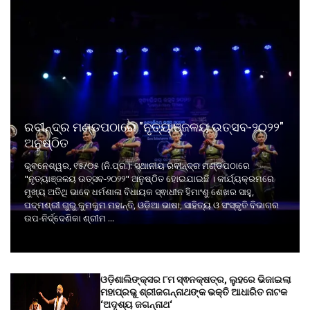
ରବୀନ୍ଦ୍ର ମଣ୍ଡପଠାରେ "ନୃତ୍ୟାଞ୍ଜଳୟ ଉତ୍ସବ-୨୦୨୨"
ଅନୁଷ୍ଠିତ
ଭୁବନେଶ୍ୱର, ୧୫/୦୫ (ନି.ପ୍ର.): ସ୍ଥାନୀୟ ରବୀନ୍ଦ୍ର ମଣ୍ଡପଠାରେ
"ନୃତ୍ୟାଞ୍ଜଳୟ ଉତ୍ସବ-୨୦୨୨" ଅନୁଷ୍ଠିତ ହୋଇଯାଇଛି । କାର୍ଯ୍ୟକ୍ରମରେ
ମୁଖ୍ୟ ଅତିଥି ଭାବେ ଧର୍ମଶାଳା ବିଧାୟକ ସ୍ଵାଧୀନ ହିମାଂଶୁ ଶେଖର ସାହୁ,
ପଦ୍ମଶ୍ରୀ ଗୁରୁ କୁମକୁମ ମହାନ୍ତି, ଓଡ଼ିଆ ଭାଷା, ସାହିତ୍ୟ ଓ ସଂସ୍କୃତି ବିଭାଗର
ଉପ-ନିର୍ଦ୍ଦେଶିକା ଶ୍ରୀମ ...
ଓଡ଼ିଶାଲିଙ୍କ୍ସର ୮ମ ସ୍ଵନକ୍ଷତ୍ର, ଲୁହରେ ଭିଜାଇଲା
ମହାପ୍ରଭୁ ଶ୍ରୀଜଗନ୍ନାଥଙ୍କ ଭକ୍ତି ଆଧାରିତ ନାଟକ
‘ଅଦୃଶ୍ୟ ଜଗନ୍ନାଥ‘