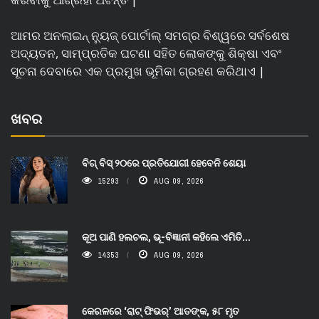
ଆମର ଅନଲାଇନ୍ ନ୍ୟୁଜ୍ ପୋର୍ଟାଲ୍ ସମଗ୍ର ବିଶ୍ୱରେ ସର୍ବଶେଷ
ଅଦ୍ୟତନ, ସାମ୍ପ୍ରତିକ ଘଟଣା ସହିତ ଲୋକଙ୍କୁ ଶିକ୍ଷା ଏବଂ
ସୂଚନା ଦେବାରେ ଏକ ପ୍ରମୁଖ ଭୂମିକା ଗ୍ରହଣ କରିଥାଏ |
ଖବର
ବିଗ୍ ବିସ୍ ୨୦ରେ ପ୍ରତିଯୋଗୀ ହେବେନି ଶେୟା
15293
AUG 09, 2026
କୂଅ ପାଣି ହଲଚଲ, ଭୂ-ବିଜ୍ଞାନୀ କହିଲେ ଏମିତି...
14353
AUG 09, 2026
କେରଳରେ ‘ରାଟ୍ ଫିଭର୍’ ଆତଙ୍କ, ୫୮ ମୃତ