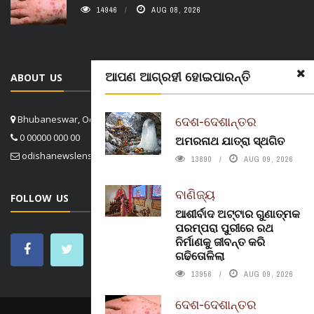
14946
AUG 08, 2026
ଆପଣ ଆଗ୍ରହୀ ହୋଇପାରନ୍ତି
ABOUT US
ଦେଶ-ଦେଶାନ୍ତର
Bhubaneswar, Odisha, India
0 00000 000 00
ଅମରନାଥ ଯାତ୍ରା ସ୍ଥଗିତ
odishanewslens@gmail.com
13890
AUG 09, 2026
ବାଣିଜ୍ୟ
FOLLOW US
ଆଶୀର୍ବାଦ ଅଟ୍ଟାର ଗୁଣାତ୍ମକ
ପରମ୍ପରା ପୁରୀରେ ରଥ
ନିର୍ମାଣକୁ ଜୀବନ୍ତ କରି
ଗଢିତୋଳିଲା
13956
AUG 09, 2026
ଦେଶ-ଦେଶାନ୍ତର