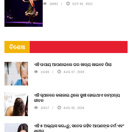
18082
SEP 06, 2023
ବିଶେଷ
ଏହି ଉପାୟ ଆପଣାଇଲେ ଘର ଖାଦ୍ୟ ଖାଇବେ ପିଲା
14160
AUG 07, 2026
ଏହି ସ୍ଥାନରେ କଳାଜାଇ ଥିଲେ ସୁଖୀ ହୋଇଥାଏ ଦାମ୍ପତ୍ୟ
ଜୀବନ
15817
AUG 05, 2026
ଏହି ୫ ଅଭ୍ୟାସ କରନ୍ତୁ, ସତେଜ ରହିବ ଆପଣଙ୍କ ଚର୍ମ ଏବଂ
ଶରୀର