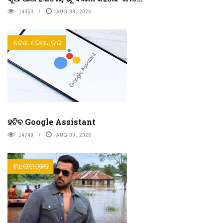
14353
AUG 09, 2026
ଦେଶ-ଦେଶାନ୍ତର
ହଟିବ Google Assistant
14749
AUG 09, 2026
ମନୋରଞ୍ଜନ