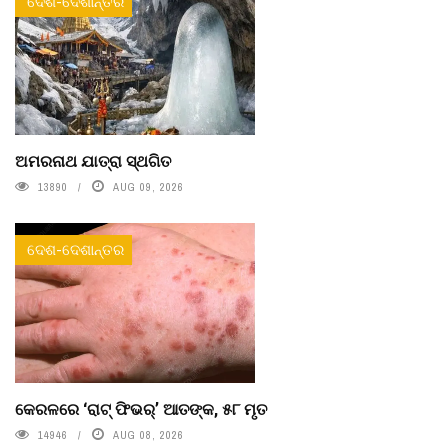
ଦେଶ-ଦେଶାନ୍ତର
ଅମରନାଥ ଯାତ୍ରା ସ୍ଥଗିତ
13890
AUG 09, 2026
ଦେଶ-ଦେଶାନ୍ତର
କେରଳରେ ‘ରାଟ୍ ଫିଭର୍’ ଆତଙ୍କ, ୫୮ ମୃତ
14946
AUG 08, 2026