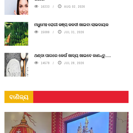
16233
AUG 02, 2026
ମଧୁମେହ ରୋଗୀ କଞ୍ଚା କଳଦୀ ଖାଇବା ଲାଭଦାୟକ
15086
JUL 31, 2026
ଥଣ୍ଡା ପାଗରେ କେଉଁ ଖାଦ୍ୟ ଖାଇବେ ଜାଣନ୍ତୁ.....
14578
JUL 28, 2026
ବାଣିଜ୍ୟ