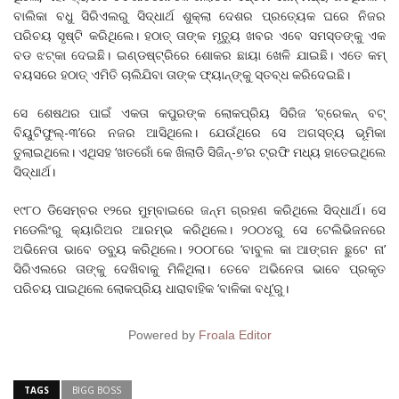
ବାଲିକା ବଧୁ ସିରିଏଲରୁ ସିଦ୍ଧାର୍ଥ ଶୁକ୍ଲା ଦେଶର ପ୍ରତ୍ୟେକ ଘରେ ନିଜର
ପରିଚୟ ସୃଷ୍ଟି କରିଥିଲେ। ହଠାତ୍‌ ତାଙ୍କ ମୃତ୍ୟୁ ଖବର ଏବେ ସମସ୍ତଙ୍କୁ ଏକ
ବଡ ଝଟ୍‌କା ଦେଇଛି। ଇଣ୍ଡଷ୍ଟ୍ରିରେ ଶୋକର ଛାୟା ଖେଳି ଯାଇଛି। ଏତେ କମ୍‌
ବୟସରେ ହଠାତ୍‌ ଏମିତି ଚାଲିଯିବା ତାଙ୍କ ଫ୍ୟାନ୍‌ଙ୍କୁ ସ୍ତବ୍ଧ କରିଦେଇଛି।
ସେ ଶେଷଥର ପାଇଁ ଏକତା କପୁରଙ୍କ ଲୋକପ୍ରିୟ ସିରିଜ ‘ବ୍ରେକନ୍‌ ବଟ୍‌
ବିୟୁଟିଫୁଲ୍‌-୩’ରେ ନଜର ଆସିଥିଲେ। ଯେଉଁଥିରେ ସେ ଅଗସ୍ତ୍ୟ ଭୂମିକା
ତୁଲାଇଥିଲେ। ଏଥିସହ ‘ଖତରୋଁ କେ ଖିଲାଡି ସିଜିନ୍‌-୭’ର ଟ୍ରଫି ମଧ୍ୟ ହାତେଇଥିଲେ
ସିଦ୍ଧାର୍ଥ।
୧୯୮୦ ଡିସେମ୍ବର ୧୨ରେ ମୁମ୍ବାଇରେ ଜନ୍ମ ଗ୍ରହଣ କରିଥିଲେ ସିଦ୍ଧାର୍ଥ। ସେ
ମଡେଲିଂରୁ କ୍ୟାରିଅର ଆରମ୍ଭ କରିଥିଲେ। ୨୦୦୪ରୁ ସେ ଟେଲିଭିଜନରେ
ଅଭିନେତା ଭାବେ ଡବ୍ୟୁ କରିଥିଲେ। ୨୦୦୮ରେ ‘ବାବୁଲ କା ଆଙ୍ଗନ ଛୁଟେ ନା’
ସିରିଏଲରେ ତାଙ୍କୁ ଦେଖିବାକୁ ମିଳିଥିଲା। ତେବେ ଅଭିନେତା ଭାବେ ପ୍ରକୃତ
ପରିଚୟ ପାଇଥିଲେ ଲୋକପ୍ରିୟ ଧାରାବାହିକ ‘ବାଳିକା ବଧୂ’ରୁ।
Powered by
Froala Editor
TAGS
BIGG BOSS