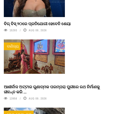
ବିଗ୍ ବିସ୍ ୨୦ରେ ପ୍ରତିଯୋଗୀ ହେବେନି ଶେୟା
15293
AUG 09, 2026
ବାଣିଜ୍ୟ
ଆଶୀର୍ବାଦ ଅଟ୍ଟାର ଗୁଣାତ୍ମକ ପରମ୍ପରା ପୁରୀରେ ରଥ ନିର୍ମାଣକୁ
ଜୀବନ୍ତ କରି ...
13956
AUG 09, 2026