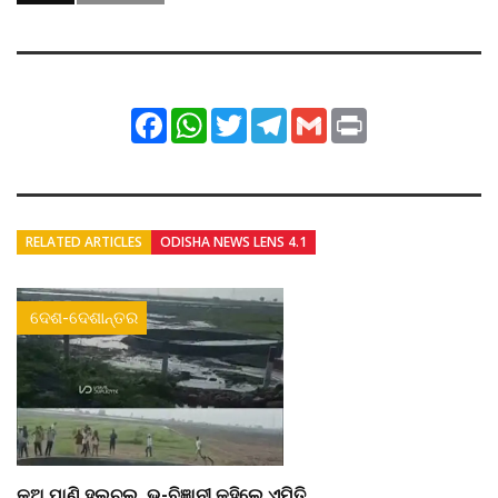
Facebook
WhatsApp
Twitter
Telegram
Gmail
Print
RELATED ARTICLES
ODISHA NEWS LENS 4.1
ଦେଶ-ଦେଶାନ୍ତର
କୂଅ ପାଣି ହଲଚଲ, ଭୂ-ବିଜ୍ଞାନୀ କହିଲେ ଏମିତି...