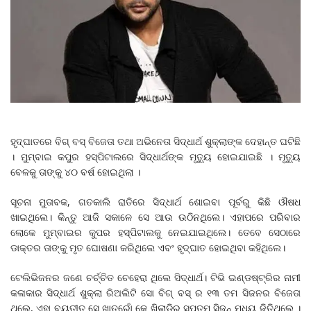
ହୃଦ୍‌ଘାତରେ ବିଗ୍ ବସ୍ ବିଜେତା ତଥା ଅଭିନେତା ସିଦ୍ଧାର୍ଥ ଶୁକ୍ଲାଙ୍କ ଦେହାନ୍ତ ଘଟିଛି
। ମୁମ୍ବାଇ କପୁର ହସ୍ପିଟାଲରେ ସିଦ୍ଧାର୍ଥଙ୍କ ମୃତ୍ୟୁ ହୋଇଯାଇଛି । ମୃତ୍ୟୁ
ବେଳକୁ ତାଙ୍କୁ ୪୦ ବର୍ଷ ହୋଇଥିଲା ।
ସୂଚନା ମୁତାବକ, ଗତକାଲି ରାତିରେ ସିଦ୍ଧାର୍ଥ ଶୋଇବା ପୂର୍ବରୁ କିଛି ଔଷଧ
ଖାଇଥିଲେ। କିନ୍ତୁ ଆଜି ସକାଳେ ସେ ଆଉ ଉଠିନଥିଲେ। ଏହାପରେ ପରିବାର
ଲୋକେ ମୁମ୍ବାଇର କୁପର ହସ୍ପିଟାଲକୁ ନେଇଯାଇଥିଲେ। ତେବେ ସେଠାରେ
ଡାକ୍ତର ତାଙ୍କୁ ମୃତ ଘୋଷଣା କରିଥିଲେ ଏବଂ ହୃଦ୍‌ଘାତ ହୋଇଥିବା କହିଥିଲେ।
ଟେଲିଭିଜନର ଜଣେ ଚର୍ଚ୍ଚିତ ଚେହେରା ଥିଲେ ସିଦ୍ଧାର୍ଥ। ଟିଭି ଇଣ୍ଡଷ୍ଟ୍ରିର ନାମୀ
କଳାକାର ସିଦ୍ଧାର୍ଥ ଶୁକ୍ଲା ରିଅଲିଟି ସୋ ବିଗ୍ ବସ୍ ର ୧୩ ତମ ସିଜନର ବିଜେତା
ଥିଲେ, ଏହା ବ୍ୟତୀତ ସେ ଖାତରୋଁ କେ ଖିଲାଡିର ସପ୍ତମ ସିଜନ୍ ମଧ୍ୟ ଜିତିଥିଲେ ।