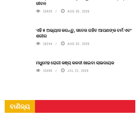
ଜୀବନ
15828
AUG 05, 2026
ଏହି ୫ ଅଭ୍ୟାସ କରନ୍ତୁ, ସତେଜ ରହିବ ଆପଣଙ୍କ ଚର୍ମ ଏବଂ
ଶରୀର
16244
AUG 02, 2026
ମଧୁମେହ ରୋଗୀ କଞ୍ଚା କଳଦୀ ଖାଇବା ଲାଭଦାୟକ
15098
JUL 31, 2026
ବାଣିଜ୍ୟ