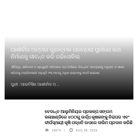
ଆଶୀର୍ବାଦ ଅଟ୍ଟାର ଗୁଣାତ୍ମକ ପରମ୍ପରା ପୁରୀରେ ରଥ
ନିର୍ମାଣକୁ ଜୀବନ୍ତ କରି ଗଢିତୋଳିଲା
ଐତିହ୍ୟ, କାରିଗରୀ ଓ ପ୍ରଯୁକ୍ତି ଜରିଆରେ ଋଥ ନିର୍ମାଣର ଚିରନ୍ତନ ପରମ୍ପରାକୁ ଅନୁଭବ ଓ ପାଳନ
କରିବାକୁ ତଲ୍ଲିନକାରୀ ଅନୁଭୂତି ୧୩,୭୫୦ରୁ ଅଧିକ ଭକ୍ତଙ୍କୁ ସମର୍ଥ କରାଇଲା
ପୁରୀ : ଆଇଟିସିର ଆଶୀର୍ବାଦ ଅ ...
ବେଦାନ୍ତ ଆଲୁମିନିୟର ପ୍ରକଳ୍ପ ସଙ୍ଗମ
କଳାହାଣ୍ଡିରେ ୪୦୦ରୁ ଉର୍ଦ୍ଧ କୃଷକଙ୍କୁ ନିରାପଦ ଏବଂ
ଦୀର୍ଘସ୍ଥାୟୀ କୃଷି ପଦ୍ଧତି ଉପରେ ତାଲିମ ପ୍ରଦାନ କରିଛି
14974
AUG 09, 2026