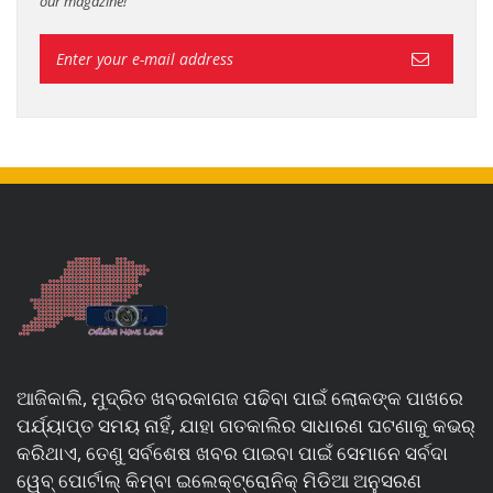
our magazine!
ଆଜିକାଲି, ମୁଦ୍ରିତ ଖବରକାଗଜ ପଢିବା ପାଇଁ ଲୋକଙ୍କ ପାଖରେ
ପର୍ଯ୍ୟାପ୍ତ ସମୟ ନାହିଁ, ଯାହା ଗତକାଲିର ସାଧାରଣ ଘଟଣାକୁ କଭର୍
କରିଥାଏ, ତେଣୁ ସର୍ବଶେଷ ଖବର ପାଇବା ପାଇଁ ସେମାନେ ସର୍ବଦା
ୱେବ୍ ପୋର୍ଟାଲ୍ କିମ୍ବା ଇଲେକ୍ଟ୍ରୋନିକ୍ ମିଡିଆ ଅନୁସରଣ