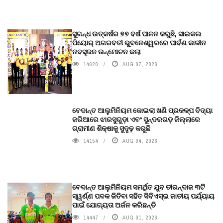
ସୁଗନ୍ଧ ଉତ୍କର୍ଷର ୭୭ ବର୍ଷ ପାଳନ କରୁଛି, ସାଇକଲ
ପିୟୋର୍‌ ଅଗରବତୀ ଭୁବନେଶ୍ୱରରେ ପାର୍ବଣ କାଳୀନ
ନବସୃଜନ ଉନ୍ମୋଚନ କଲା
14620
AUG 07, 2026
ବେଦାନ୍ତ ଆଲୁମିନିୟମ କୋଇଲା ଖଣି ପ୍ରକଳ୍ପ ବିଦ୍ୟା
ଜରିଆରେ ଝାରସୁଗୁଡ଼ା ଏବଂ ସୁନ୍ଦରଗଡ଼ ଜିଲ୍ଲାରେ
ଗ୍ରାମୀଣ ଶିକ୍ଷାକୁ ସୁଦୃଢ଼ କରୁଛି
14154
AUG 04, 2026
ବେଦାନ୍ତ ଆଲୁମିନିୟମ ସମର୍ଥିତ ଯୁବ ତୀରନ୍ଦାଜ ୩ଟି
ସ୍ୱର୍ଣ୍ଣ ପଦକ ଜିତିବା ସହିତ ସିବିଏସ୍ଇ ଜାତୀୟ ପର୍ଯ୍ୟାୟ
ପାଇଁ ଯୋଗ୍ୟତା ଅର୍ଜନ କରିଛନ୍ତି
14447
AUG 01, 2026