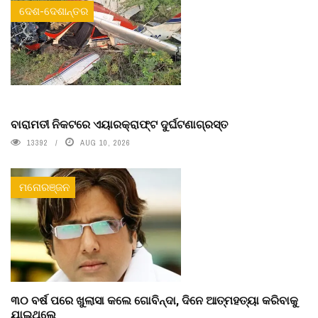
ଦେଶ-ଦେଶାନ୍ତର
ବାରାମତୀ ନିକଟରେ ଏୟାରକ୍ରାଫ୍ଟ ଦୁର୍ଘଟଣାଗ୍ରସ୍ତ
13392
AUG 10, 2026
ମନୋରଞ୍ଜନ
୩୦ ବର୍ଷ ପରେ ଖୁଲାସା କଲେ ଗୋବିନ୍ଦା, ଦିନେ ଆତ୍ମହତ୍ୟା କରିବାକୁ
ଯାଇଥିଲେ