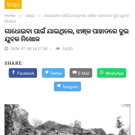
ରାଜ୍ୟ
Home
››
ରାଜ୍ୟ
››
ଗାଧୋଇବା ପାଇଁ ଯାଇଥିଲେ, ଝାଞ୍ଜ ପାହାଡରେ ଦୁଇ ଯୁବକ
ନିଖୋଜ
ଗାଧୋଇବା ପାଇଁ ଯାଇଥିଲେ, ଝାଞ୍ଜ ପାହାଡରେ ଦୁଇ
ଯୁବକ ନିଖୋଜ
2026-07-08 10:17:45
14221
SHARE:
Facebook
Twitter
E-Mail
WhatsApp
Telegram