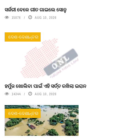
ସର୍ଜରୀ ବେଳେ ଗୀତ ଗାଇଲେ ସୋନୁ
15076
AUG 10, 2026
ଦେଶ-ଦେଶାନ୍ତର
ହର୍ମୁଜ ଖୋଲିବା ପାଇଁ ଏହି ସର୍ତ୍ତ ରଖିଲା ଇରାନ
14344
AUG 10, 2026
ଦେଶ-ଦେଶାନ୍ତର