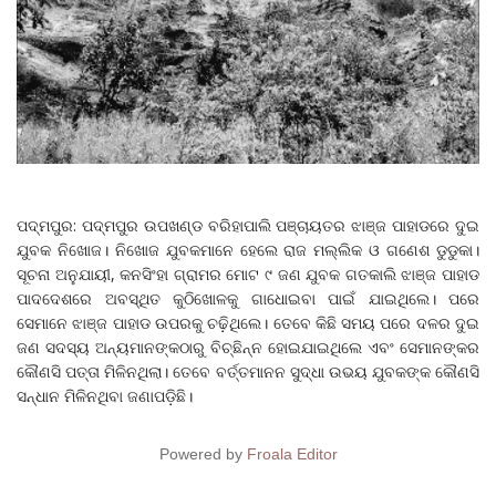
ପଦ୍ମପୁର: ପଦ୍ମପୁର ଉପଖଣ୍ଡ ବରିହାପାଲି ପଞ୍ଚାୟତର ଝାଞ୍ଜ ପାହାଡରେ ଦୁଇ
ଯୁବକ ନିଖୋଜ। ନିଖୋଜ ଯୁବକମାନେ ହେଲେ ରାଜ ମଲ୍ଲିକ ଓ ଗଣେଶ ଡୁଡୁକା।
ସୂଚନା ଅନୁଯାୟୀ, କନସିଂହା ଗ୍ରାମର ମୋଟ ୯ ଜଣ ଯୁବକ ଗତକାଲି ଝାଞ୍ଜ ପାହାଡ
ପାଦଦେଶରେ ଅବସ୍ଥିତ କୁଠିଖୋଳକୁ ଗାଧୋଇବା ପାଇଁ ଯାଇଥିଲେ। ପରେ
ସେମାନେ ଝାଞ୍ଜ ପାହାଡ ଉପରକୁ ଚଢ଼ିଥିଲେ। ତେବେ କିଛି ସମୟ ପରେ ଦଳର ଦୁଇ
ଜଣ ସଦସ୍ୟ ଅନ୍ୟମାନଙ୍କଠାରୁ ବିଚ୍ଛିନ୍ନ ହୋଇଯାଇଥିଲେ ଏବଂ ସେମାନଙ୍କର
କୌଣସି ପତ୍ତା ମିଳିନଥିଲା। ତେବେ ବର୍ତ୍ତମାନନ ସୁଦ୍ଧା ଉଭୟ ଯୁବକଙ୍କ କୌଣସି
ସନ୍ଧାନ ମିଳିନଥିବା ଜଣାପଡ଼ିଛି।
Powered by
Froala Editor