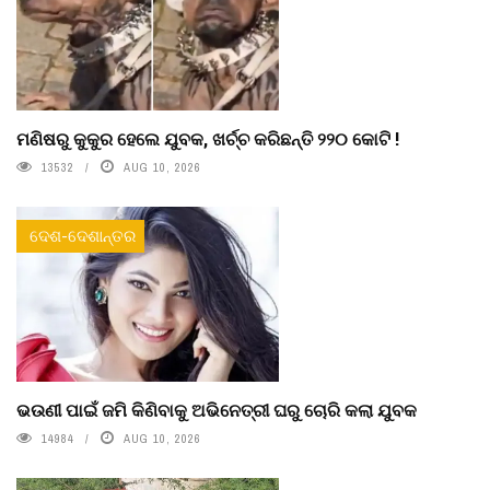
ମଣିଷରୁ କୁକୁର ହେଲେ ଯୁବକ, ଖର୍ଚ୍ଚ କରିଛନ୍ତି ୨୨୦ କୋଟି !
13532
AUG 10, 2026
ଦେଶ-ଦେଶାନ୍ତର
ଭଉଣୀ ପାଇଁ ଜମି କିଣିବାକୁ ଅଭିନେତ୍ରୀ ଘରୁ ଚୋରି କଲା ଯୁବକ
14984
AUG 10, 2026