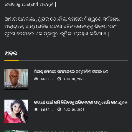
କରିବାକୁ ଆଗ୍ରହୀ ଅଟନ୍ତି |
ଆମର ଅନଲାଇନ୍ ନ୍ୟୁଜ୍ ପୋର୍ଟାଲ୍ ସମଗ୍ର ବିଶ୍ୱରେ ସର୍ବଶେଷ
ଅଦ୍ୟତନ, ସାମ୍ପ୍ରତିକ ଘଟଣା ସହିତ ଲୋକଙ୍କୁ ଶିକ୍ଷା ଏବଂ
ସୂଚନା ଦେବାରେ ଏକ ପ୍ରମୁଖ ଭୂମିକା ଗ୍ରହଣ କରିଥାଏ |
ଖବର
ଡିରାକ୍ ମେଡାଲ ସମ୍ମାନରେ ସମ୍ମାନିତ ଦୀପକ ଧର
13380
AUG 10, 2026
ଭଉଣୀ ପାଇଁ ଜମି କିଣିବାକୁ ଅଭିନେତ୍ରୀ ଘରୁ ଚୋରି କଲା ଯୁବକ
14984
AUG 10, 2026