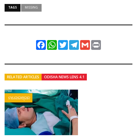
TAGS
MISSING
Facebook
WhatsApp
Twitter
Telegram
Gmail
Print
RELATED ARTICLES
ODISHA NEWS LENS 4.1
ମନୋରଞ୍ଜନ