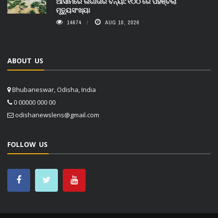
ଆସାମରେ ଲଗାତାର ବନ୍ୟା: ୧୦୦ ରେ ପହଞ୍ଚିଲା
ମୃତ୍ୟୁସଂଖ୍ୟା
14674
AUG 10, 2026
ABOUT US
Bhubaneswar, Odisha, India
0 00000 000 00
odishanewslens@gmail.com
FOLLOW US