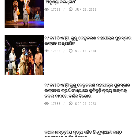
‘ଅଦୃଶ୍ୟ ଜଗନ୍ନାଥ‘
17023
JUN 25, 2025
୨୯ ତମ ଓଏମ୍‌ସି. ଗୁରୁ କେଳୁଚରଣ ମହାପାତ୍ର ପୁରସ୍କାର
ଉତ୍ସବ ଉଦ୍‍ଯାପିତ
17633
SEP 10, 2023
୨୯ ତମ ଓଏମ୍‌ସି ଗୁରୁ କେଳୁଚରଣ ମହାପାତ୍ର ପୁରସ୍କାର
ଉତ୍ସବର ଚତୁର୍ଥ ସଂଧ୍ୟାରେ କୁଚିପୁଡ଼ି ନୃତ୍ୟ ସାଙ୍ଗକୁ
ତବଲା ବାଦରେ ଦର୍ଶକ ବିଭୋର
17683
SEP 09, 2023
କଥକ ଶାସ୍ତ୍ରୀୟ ନୃତ୍ୟ ସହିତ ହିନ୍ଦୁସ୍ଥାନୀ କଣ୍ଠ