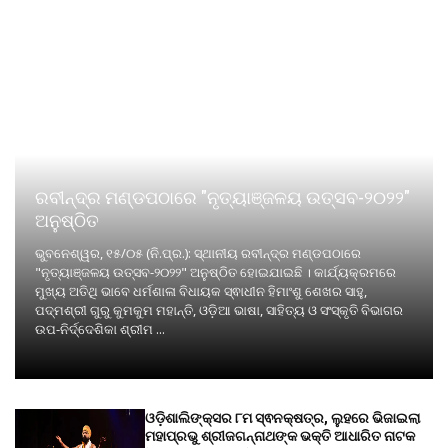
ରବୀନ୍ଦ୍ର ମଣ୍ଡପଠାରେ "ନୃତ୍ୟାଞ୍ଜଳୟ ଉତ୍ସବ-୨୦୨୨"
ଅନୁଷ୍ଠିତ
ଭୁବନେଶ୍ୱର, ୧୫/୦୫ (ନି.ପ୍ର.): ସ୍ଥାନୀୟ ରବୀନ୍ଦ୍ର ମଣ୍ଡପଠାରେ
"ନୃତ୍ୟାଞ୍ଜଳୟ ଉତ୍ସବ-୨୦୨୨" ଅନୁଷ୍ଠିତ ହୋଇଯାଇଛି । କାର୍ଯ୍ୟକ୍ରମରେ
ମୁଖ୍ୟ ଅତିଥି ଭାବେ ଧର୍ମଶାଳା ବିଧାୟକ ସ୍ଵାଧୀନ ହିମାଂଶୁ ଶେଖର ସାହୁ,
ପଦ୍ମଶ୍ରୀ ଗୁରୁ କୁମକୁମ ମହାନ୍ତି, ଓଡ଼ିଆ ଭାଷା, ସାହିତ୍ୟ ଓ ସଂସ୍କୃତି ବିଭାଗର
ଉପ-ନିର୍ଦ୍ଦେଶିକା ଶ୍ରୀମ ...
ଓଡ଼ିଶାଲିଙ୍କ୍ସର ୮ମ ସ୍ଵନକ୍ଷତ୍ର, ଲୁହରେ ଭିଜାଇଲା
ମହାପ୍ରଭୁ ଶ୍ରୀଜଗନ୍ନାଥଙ୍କ ଭକ୍ତି ଆଧାରିତ ନାଟକ