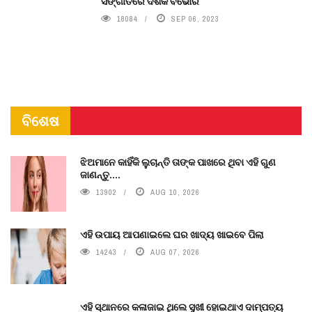
ସଙ୍ଗୀତରେ ଦର୍ଶକ ବିଭୋର
18084
SEP 06, 2023
ବିଶେଷ
ଝିଅମାନେ କାହିଁକି ଲୁଚାନ୍ତି ତାଙ୍କ ପାଖରେ ଥିବା ଏହି ଗୁଣ
ଜାଣନ୍ତୁ....
13902
AUG 10, 2026
ଏହି ଉପାୟ ଆପଣାଇଲେ ଘର ଖାଦ୍ୟ ଖାଇବେ ପିଲା
14243
AUG 07, 2026
ଏହି ସ୍ଥାନରେ କଳାଜାଇ ଥିଲେ ସୁଖୀ ହୋଇଥାଏ ଦାମ୍ପତ୍ୟ