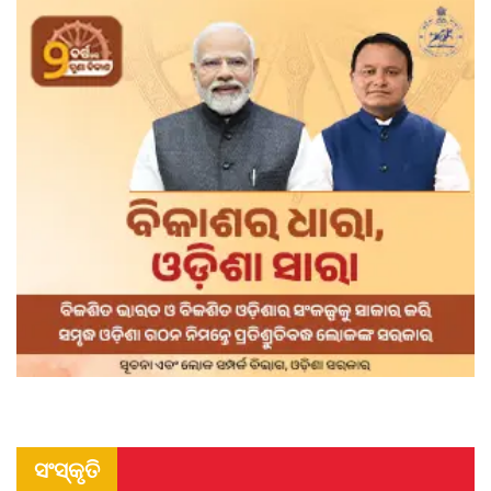
ସଂସ୍କୃତି