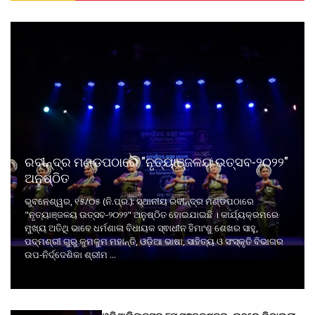
ରବୀନ୍ଦ୍ର ମଣ୍ଡପଠାରେ "ନୃତ୍ୟାଞ୍ଜଳୟ ଉତ୍ସବ-୨୦୨୨"
ଅନୁଷ୍ଠିତ
ଭୁବନେଶ୍ୱର, ୧୫/୦୫ (ନି.ପ୍ର.): ସ୍ଥାନୀୟ ରବୀନ୍ଦ୍ର ମଣ୍ଡପଠାରେ
"ନୃତ୍ୟାଞ୍ଜଳୟ ଉତ୍ସବ-୨୦୨୨" ଅନୁଷ୍ଠିତ ହୋଇଯାଇଛି । କାର୍ଯ୍ୟକ୍ରମରେ
ମୁଖ୍ୟ ଅତିଥି ଭାବେ ଧର୍ମଶାଳା ବିଧାୟକ ସ୍ଵାଧୀନ ହିମାଂଶୁ ଶେଖର ସାହୁ,
ପଦ୍ମଶ୍ରୀ ଗୁରୁ କୁମକୁମ ମହାନ୍ତି, ଓଡ଼ିଆ ଭାଷା, ସାହିତ୍ୟ ଓ ସଂସ୍କୃତି ବିଭାଗର
ଉପ-ନିର୍ଦ୍ଦେଶିକା ଶ୍ରୀମ ...