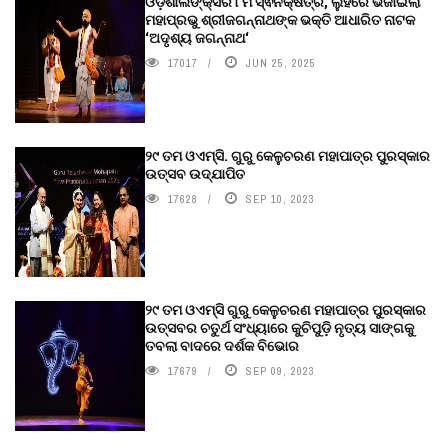
ଓଡ଼ିଶାଲିଙ୍କ୍ସର ୮ମ ସ୍ଵନକ୍ଷତ୍ର, ଲୁହରେ ଭିଜାଇଲା
ମହାପ୍ରଭୁ ଶ୍ରୀଜଗନ୍ନାଥଙ୍କ ଭକ୍ତି ଆଧାରିତ ନାଟକ
‘ଅଦୃଶ୍ୟ ଜଗନ୍ନାଥ‘
17017
JUN 25, 2025
୨୯ ତମ ଓଏମ୍‌ସି. ଗୁରୁ କେଳୁଚରଣ ମହାପାତ୍ର ପୁରସ୍କାର
ଉତ୍ସବ ଉଦ୍‍ଯାପିତ
17628
SEP 10, 2023
୨୯ ତମ ଓଏମ୍‌ସି ଗୁରୁ କେଳୁଚରଣ ମହାପାତ୍ର ପୁରସ୍କାର
ଉତ୍ସବର ଚତୁର୍ଥ ସଂଧ୍ୟାରେ କୁଚିପୁଡ଼ି ନୃତ୍ୟ ସାଙ୍ଗକୁ
ତବଲା ବାଦରେ ଦର୍ଶକ ବିଭୋର
17679
SEP 09, 2023