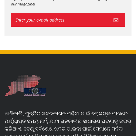
our magazine!
ଆଜିକାଲି, ମୁଦ୍ରିତ ଖବରକାଗଜ ପଢିବା ପାଇଁ ଲୋକଙ୍କ ପାଖରେ
ପର୍ଯ୍ୟାପ୍ତ ସମୟ ନାହିଁ, ଯାହା ଗତକାଲିର ସାଧାରଣ ଘଟଣାକୁ କଭର୍
କରିଥାଏ, ତେଣୁ ସର୍ବଶେଷ ଖବର ପାଇବା ପାଇଁ ସେମାନେ ସର୍ବଦା