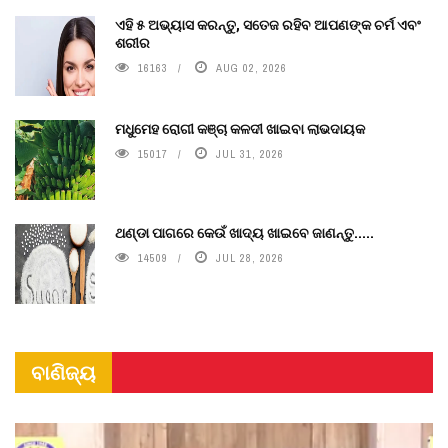
ଏହି ୫ ଅଭ୍ୟାସ କରନ୍ତୁ, ସତେଜ ରହିବ ଆପଣଙ୍କ ଚର୍ମ ଏବଂ
ଶରୀର
16163
AUG 02, 2026
ମଧୁମେହ ରୋଗୀ କଞ୍ଚା କଳଦୀ ଖାଇବା ଲାଭଦାୟକ
15017
JUL 31, 2026
ଥଣ୍ଡା ପାଗରେ କେଉଁ ଖାଦ୍ୟ ଖାଇବେ ଜାଣନ୍ତୁ.....
14509
JUL 28, 2026
ବାଣିଜ୍ୟ