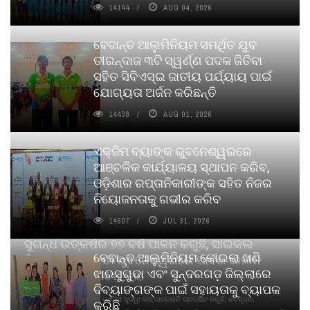
14144
AUG 04, 2026
ବେଦାନ୍ତ ଆଲୁମିନିୟମ ସମର୍ଥିତ ଯୁବ
ତୀରନ୍ଦାଜ ୩ଟି ସ୍ୱର୍ଣ୍ଣ ପଦକ ଜିତିବା
ସହିତ ସିବିଏସ୍ଇ ଜାତୀୟ ପର୍ଯ୍ୟାୟ ପାଇଁ
ଯୋଗ୍ୟତା ଅର୍ଜନ କରିଛନ୍ତି
14438
AUG 01, 2026
ଏକ୍ଜିମ ବ୍ୟାଙ୍କ ଭୁବନେଶ୍ୱରରେ
ଆଞ୍ଚଳିକ କାର୍ଯ୍ୟାଳୟ ସ୍ଥାପନ କରିବ,
ଓଡ଼ିଶାର ରପ୍ତାନିକାରୀଙ୍କ ସହିତ ନିଜର
ନିୟୋଜନତାକୁ ଗଭୀର କରିବ
14607
JUL 31, 2026
ସୁଗନ୍ଧ ଉତ୍କର୍ଷର ୭୭ ବର୍ଷ ପାଳନ କରୁଛି, ସାଇକଲ
ବେଦାନ୍ତ ଆଲୁମିନିୟମ କୋଇଲା ଖଣି
ପିୟୋର୍‌ ଅଗରବତୀ ଭୁବନେଶ୍ୱରରେ ପାର୍ବଣ କାଳୀନ
ଝାରସୁଗୁଡା ଏବଂ ସୁନ୍ଦରଗଡ଼ ଜିଲ୍ଲାରେ
ନବସୃଜନ ଉନ୍ମୋଚନ କଲା
ଦିବ୍ୟାଙ୍ଗଙ୍କ ପାଇଁ ସହାୟତାକୁ ବ୍ୟାପକ
ବାଉଁଶ ବିହୀନ କଠିନ ଧୂପ ଏବଂ ମେଦିନୀ ଜୁଡୱା କପ୍‌ ସାମ୍ବ୍ରାନି ପ୍ରଦର୍ଶିତ କରୁଛି; ନବସୃଜନ,
କରିଛି