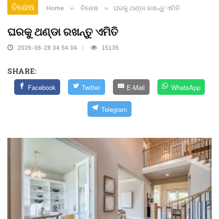
ବିଶେଷ
Home
››
ବିଶେଷ
››
ଘରକୁ ଥଣ୍ଡା ରଖନ୍ତୁ ଏମିତି
ଘରକୁ ଥଣ୍ଡା ରଖନ୍ତୁ ଏମିତି
2026-06-28 04:54:04
15135
SHARE:
Facebook
Twitter
E-Mail
WhatsApp
Telegram