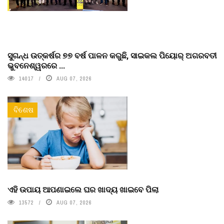
ସୁଗନ୍ଧ ଉତ୍କର୍ଷର ୭୭ ବର୍ଷ ପାଳନ କରୁଛି, ସାଇକଲ ପିୟୋର୍‌ ଅଗରବତୀ
ଭୁବନେଶ୍ୱରରେ ...
14017
AUG 07, 2026
ବିଶେଷ
ଏହି ଉପାୟ ଆପଣାଇଲେ ଘର ଖାଦ୍ୟ ଖାଇବେ ପିଲା
13572
AUG 07, 2026