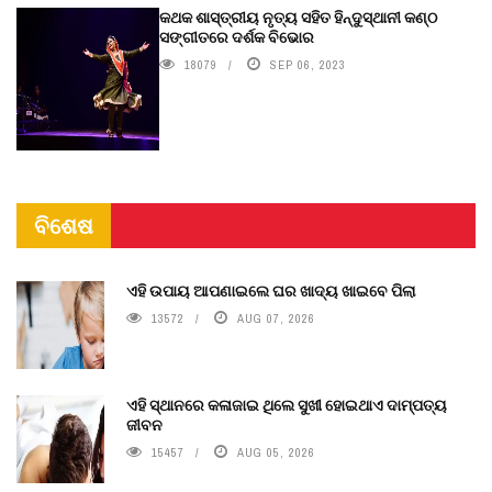
କଥକ ଶାସ୍ତ୍ରୀୟ ନୃତ୍ୟ ସହିତ ହିନ୍ଦୁସ୍ଥାନୀ କଣ୍ଠ
ସଙ୍ଗୀତରେ ଦର୍ଶକ ବିଭୋର
18079
SEP 06, 2023
ବିଶେଷ
ଏହି ଉପାୟ ଆପଣାଇଲେ ଘର ଖାଦ୍ୟ ଖାଇବେ ପିଲା
13572
AUG 07, 2026
ଏହି ସ୍ଥାନରେ କଳାଜାଇ ଥିଲେ ସୁଖୀ ହୋଇଥାଏ ଦାମ୍ପତ୍ୟ
ଜୀବନ
15457
AUG 05, 2026