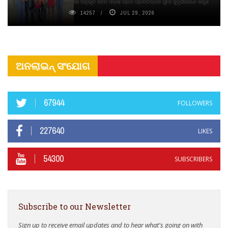
ଦୀର୍ଘସ୍ଥାୟିତା ଏବଂ ଆଧ୍ୟାତ୍ମିକ ଅନୁଭୂତି ସହିତ ଓଡ଼ିଶା ପ୍ରତି ପ୍ରତିବଦ୍ଧତା ପୁନଃ ସୁଦୃଢୀକରଣ କରୁଛି
14257
JUL 29, 2026
ଅନଲାଇନ୍ ସଂଯୋଗ
67944
FOLLOWERS
227640
LIKES
54300
SUBSCRIBERS
Subscribe to our Newsletter
Sign up to receive email updates and to hear what's going on with