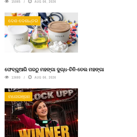
15065
AUG 06, 2026
ଦେଶ-ଦେଶାନ୍ତର
ଫେବ୍ରୁଆରି ପରଠୁ ମହଙ୍ଗା ଦୁଗ୍ଧ-ଚିନି-ତେଲ ମହଙ୍ଗା
13680
AUG 06, 2026
ମନୋରଞ୍ଜନ