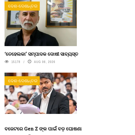
ଦେଶ-ଦେଶାନ୍ତର
‘ତେହେଲକା’ ସମ୍ପାଦକ ଦୋଷୀ ସାବ୍ୟସ୍ତ
15178
AUG 06, 2026
ଦେଶ-ଦେଶାନ୍ତର
ବଜେଟରେ Gen Z ଙ୍କ ପାଇଁ ବଡ଼ ଘୋଷଣା