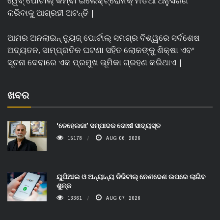
ୱେବ୍ ପୋର୍ଟାଲ୍ କିମ୍ବା ଇଲେକ୍ଟ୍ରୋନିକ୍ ମିଡିଆ ଅନୁସରଣ
କରିବାକୁ ଆଗ୍ରହୀ ଅଟନ୍ତି |
ଆମର ଅନଲାଇନ୍ ନ୍ୟୁଜ୍ ପୋର୍ଟାଲ୍ ସମଗ୍ର ବିଶ୍ୱରେ ସର୍ବଶେଷ
ଅଦ୍ୟତନ, ସାମ୍ପ୍ରତିକ ଘଟଣା ସହିତ ଲୋକଙ୍କୁ ଶିକ୍ଷା ଏବଂ
ସୂଚନା ଦେବାରେ ଏକ ପ୍ରମୁଖ ଭୂମିକା ଗ୍ରହଣ କରିଥାଏ |
ଖବର
‘ତେହେଲକା’ ସମ୍ପାଦକ ଦୋଷୀ ସାବ୍ୟସ୍ତ
15178
AUG 06, 2026
ୟୁପିଆଇ ଓ ଅନ୍ୟାନ୍ୟ ଡିଜିଟାଲ୍ ନେଣଦେଣ ଉପରେ ଲାଗିବ
ଶୁଳ୍କ
13361
AUG 07, 2026