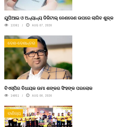
ୟୁପିଆଇ ଓ ଅନ୍ୟାନ୍ୟ ଡିଜିଟାଲ୍ ନେଣଦେଣ ଉପରେ ଲାଗିବ ଶୁଳ୍କ
13361
AUG 07, 2026
ଦେଶ-ଦେଶାନ୍ତର
ବିଏସ୍‌ପିର ବିଧାୟକ ଉମା ଶଙ୍କର ସିଂହଙ୍କ ପରଲୋକ
14951
AUG 06, 2026
ବାଣିଜ୍ୟ