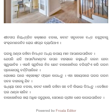
ଶୀତତାପ ନିୟନ୍ତ୍ରିତ କକ୍ଷରେ ଝରକା, କବାଟ ସବୁବେଳେ ବନ୍ଦ ରହୁଥିବାରୁ
ସଂକ୍ରମଣଜନିତ ରୋଗ ଶୀଘ୍ର ବ୍ୟାପିଥାଏ ।
ଘରକୁ ଥଣ୍ଡା ରଖିବା ନିମନ୍ତେ ଅନ୍ୟ ଉପାୟ ମାନ ଆପଣାଇପାରିବେ ।
ଯେପରି ଯଦି ଆପାର୍ଟମେଣ୍ଟର ଉପର ମହଲାରେ ରହୁଛନ୍ତି ଗରମ ହେବା
ସ୍ୱାଭାବିକ । ଏଭଳି ସ୍ଥିତିରେ ନିଜ ଛୋଟ ବାଲକୋନିରେ ବଗିଚାଟିଏ କରି ଗରମ
ପ୍ରକୋପରୁ ବର୍ତ୍ତିପାରିବେ ।
ରୋଷେଇ ଘରେ ଏକ୍ସହଷ୍ଟ ଫ୍ୟାନ ଲଗାନ୍ତୁ । ଏହା ସହାୟତାରେ ଘରର ଗରମ
ପବନ ବାହାରକୁ ଯିବ ।
ସନ୍ଧ୍ୟା ପରେ ଝରକା, କବାଟ ଖୋଲି ରଖିବା ସହ ବତି ଲିଭାଇ ଦିଅନ୍ତୁ । ଦେଖିବେ
ଘର ଥଣ୍ଡା ଲାଗିବ ।
ବାଲକୋନିରେ ଖରା ଅଧିକ ପଡୁଥିଲେ, ସେଠାରେ ଗ୍ରୀନ ଶେଡ ଲଗାଇପାରିବେ ।
Powered by
Froala Editor