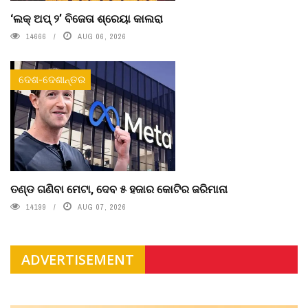
‘ଲକ୍ ଅପ୍ ୨’ ବିଜେତା ଶ୍ରେୟା କାଲରା
14666
AUG 06, 2026
ଦେଶ-ଦେଶାନ୍ତର
ତଣ୍ଡ ଗଣିବା ମେଟା, ଦେବ ୫ ହଜାର କୋଟିର ଜରିମାନା
14199
AUG 07, 2026
ADVERTISEMENT