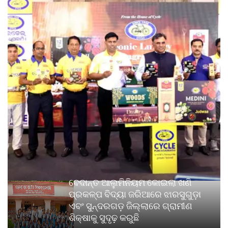
ବେଦାନ୍ତ ଆଲୁମିନିୟମ କୋଇଲା ଖଣି
ପ୍ରକଳ୍ପ ବିଦ୍ୟା ଜରିଆରେ ଝାରସୁଗୁଡ଼ା
ଏବଂ ସୁନ୍ଦରଗଡ଼ ଜିଲ୍ଲାରେ ଗ୍ରାମୀଣ
ଶିକ୍ଷାକୁ ସୁଦୃଢ଼ କରୁଛି