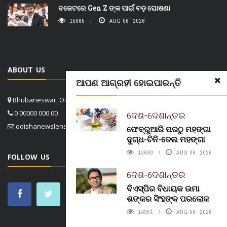
ବଜେଟରେ Gen Z ଙ୍କ ପାଇଁ ବଡ଼ ଘୋଷଣା
15065
AUG 06, 2026
ABOUT US
ଆପଣ ଆଗ୍ରହୀ ହୋଇପାରନ୍ତି
Bhubaneswar, Odisha, India
0 00000 000 00
ଦେଶ-ଦେଶାନ୍ତର
odishanewslens@gmail.com
ଫେବ୍ରୁଆରି ପରଠୁ ମହଙ୍ଗା
ଦୁଗ୍ଧ-ଚିନି-ତେଲ ମହଙ୍ଗା
13680
AUG 06, 2026
FOLLOW US
ଦେଶ-ଦେଶାନ୍ତର
ବିଏସ୍‌ପିର ବିଧାୟକ ଉମା
ଶଙ୍କର ସିଂହଙ୍କ ପରଲୋକ
14951
AUG 06, 2026