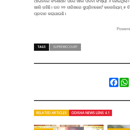
ଆଇନରେ ସଂଶୋଧନ ପରେ ଖାଲି ପଦବୀ ସଂଖ୍ୟା ୬ ହୋଇଥିଲା। ୫ ବ
ଖାଲି ରହିଛି। ଗତ ୨୭ ତାରିଖରେ ସୁପ୍ରିମକୋର୍ଟ କଲେଜିୟମ୍‌ ୫ ବ
ପ୍ରଦାନ କରାଯାଇଛି।
Power
TAGS
SUPREMECOURT
Faceb
RELATED ARTICLES
ODISHA NEWS LENS 4.1