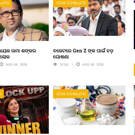
ନ୍ତର
ଦେଶ-ଦେଶାନ୍ତର
ବିଧାୟକ ଉମା ଶଙ୍କର
ବଜେଟରେ Gen Z ଙ୍କ ପାଇଁ ବଡ଼
ରଲୋକ
ଘୋଷଣା
AUG 06, 2026
15141
AUG 06, 2026
ନ
ଦେଶ-ଦେଶାନ୍ତର