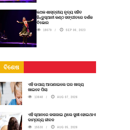
କଥକ ଶାସ୍ତ୍ରୀୟ ନୃତ୍ୟ ସହିତ
ହିନ୍ଦୁସ୍ଥାନୀ କଣ୍ଠ ସଙ୍ଗୀତରେ ଦର୍ଶକ
ବିଭୋର
18079
SEP 06, 2023
ବିଶେଷ
ଏହି ଉପାୟ ଆପଣାଇଲେ ଘର ଖାଦ୍ୟ
ଖାଇବେ ପିଲା
13648
AUG 07, 2026
ଏହି ସ୍ଥାନରେ କଳାଜାଇ ଥିଲେ ସୁଖୀ ହୋଇଥାଏ
ଦାମ୍ପତ୍ୟ ଜୀବନ
15530
AUG 05, 2026