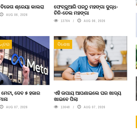
’ ବିଜେତା ଶ୍ରେୟା କାଲରା
ଫେବ୍ରୁଆରି ପରଠୁ ମହଙ୍ଗା ଦୁଗ୍ଧ-
ଚିନି-ତେଲ ମହଙ୍ଗା
AUG 06, 2026
13764
AUG 06, 2026
ନ୍ତର
ବିଶେଷ
 ମେଟା, ଦେବ ୫ ହଜାର
ଏହି ଉପାୟ ଆପଣାଇଲେ ଘର ଖାଦ୍ୟ
ମାନା
ଖାଇବେ ପିଲା
AUG 07, 2026
13648
AUG 07, 2026