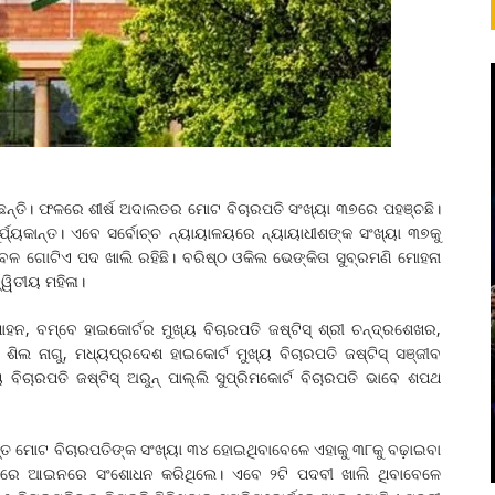
ନ୍ତି। ଫଳରେ ଶୀର୍ଷ ଅଦାଲତର ମୋଟ ବିଚାରପତି ସଂଖ୍ୟା ୩୭ରେ ପହଞ୍ଚଛି।
ୟକାନ୍ତ। ଏବେ ସର୍ବୋଚ୍ଚ ନ୍ୟାୟାଳୟରେ ନ୍ୟାୟାଧୀଶଙ୍କ ସଂଖ୍ୟା ୩୭କୁ
କେବଳ ଗୋଟିଏ ପଦ ଖାଲି ରହିଛି। ବରିଷ୍ଠ ଓକିଲ ଭେଙ୍କିତା ସୁବ୍ରମଣି ମୋହନା
ୱିତୀୟ ମହିଳା।
ହନ, ବମ୍ବେ ହାଇକୋର୍ଟର ମୁଖ୍ୟ ବିଚାରପତି ଜଷ୍ଟିସ୍‌ ଶ୍ରୀ ଚନ୍ଦ୍ରଶେଖର,
 ଶିଲ ନାଗୁ, ମଧ୍ୟପ୍ରଦେଶ ହାଇକୋର୍ଟ ମୁଖ୍ୟ ବିଚାରପତି ଜଷ୍ଟିସ୍‌ ସଞ୍ଜୀବ
ଚାରପତି ଜଷ୍ଟିସ୍‌ ଅରୁନ୍‌ ପାଲ୍ଲି ସୁପ୍ରିମକୋର୍ଟ ବିଚାରପତି ଭାବେ ଶପଥ
ାପ୍ତ ମୋଟ ବିଚାରପତିଙ୍କ ସଂଖ୍ୟା ୩୪ ହୋଇଥିବାବେଳେ ଏହାକୁ ୩୮କୁ ବଢ଼ାଇବା
ରେ ଆଇନରେ ସଂଶୋଧନ କରିଥିଲେ। ଏବେ ୨ଟି ପଦବୀ ଖାଲି ଥିବାବେଳେ