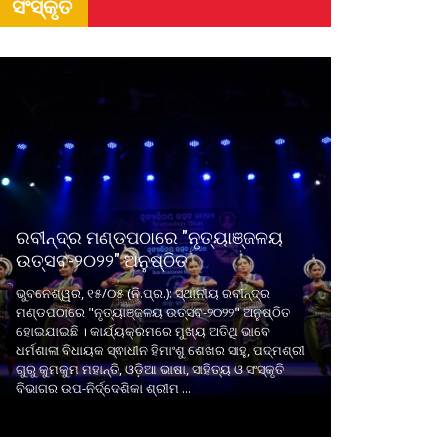
ସଂସ୍କୃତି
ରବୀନ୍ଦ୍ର ମଣ୍ଡପଠାରେ "ନୃତ୍ୟାଞ୍ଜଳୟ
ଉତ୍ସବ-୨୦୨୨" ଅନୁଷ୍ଠିତ
ଭୁବନେଶ୍ୱର, ୧୫/୦୫ (ନି.ପ୍ର.): ସ୍ଥାନୀୟ ରବୀନ୍ଦ୍ର
ମଣ୍ଡପଠାରେ "ନୃତ୍ୟାଞ୍ଜଳୟ ଉତ୍ସବ-୨୦୨୨" ଅନୁଷ୍ଠିତ
ହୋଇଯାଇଛି । କାର୍ଯ୍ୟକ୍ରମରେ ମୁଖ୍ୟ ଅତିଥି ଭାବେ
ଧର୍ମଶାଳା ବିଧାୟକ ସ୍ଵାଧୀନ ହିମାଂଶୁ ଶେଖର ସାହୁ, ପଦ୍ମଶ୍ରୀ
ଗୁରୁ କୁମକୁମ ମହାନ୍ତି, ଓଡ଼ିଆ ଭାଷା, ସାହିତ୍ୟ ଓ ସଂସ୍କୃତି
ବିଭାଗର ଉପ-ନିର୍ଦ୍ଦେଶିକା ଶ୍ରୀମ ...