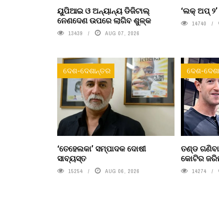
ୟୁପିଆଇ ଓ ଅନ୍ୟାନ୍ୟ ଡିଜିଟାଲ୍
‘ଲକ୍ ଅପ୍ ୨
ନେଣଦେଣ ଉପରେ ଲାଗିବ ଶୁଳ୍କ
14740
13439
AUG 07, 2026
ଦେଶ-ଦେଶାନ୍ତର
ଦେଶ-ଦେଶା
‘ତେହେଲକା’ ସମ୍ପାଦକ ଦୋଷୀ
ତଣ୍ଡ ଗଣିବା
ସାବ୍ୟସ୍ତ
କୋଟିର ଜରି
15254
AUG 06, 2026
14274