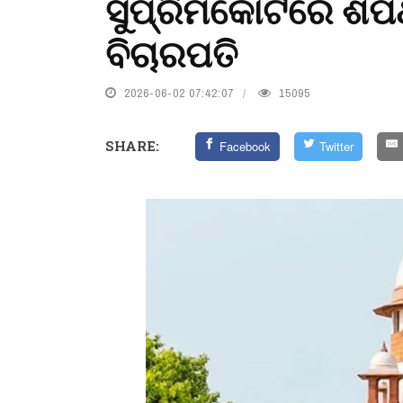
ସୁପ୍ରିମକୋର୍ଟରେ ଶ
ବିଚାରପତି
2026-06-02 07:42:07
15095
SHARE:
Facebook
Twitter