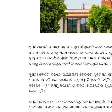
ସୁପ୍ରିମକୋର୍ଟରେ ମଙ୍ଗଳବାର ୫ ନୂଆ ବିଚାରପତି ଶପଥ ନେଇଛ
୫ ଜଣ ନୂଆ ଜଜଙ୍କୁ ଶପଥ ଗ୍ରହଣ କରାଇଲେ ସିଜେଆଇ ସୂର୍ଯ୍
ବୃଦ୍ଧି। ଏବେ କୋର୍ଟରେ ସ୍ଵୀକୃତିପ୍ରାପ୍ତ ୩୮ ପଦବୀ ଭିତରୁ 
ବାରରୁ ସିଧାସଳଖ ସୁପ୍ରିମକୋର୍ଟ ବିଚାରପତି ହୋଇଥିବା ଦେଶର ଦ୍
ସୁପ୍ରିମକୋର୍ଟର ବରିଷ୍ଠ ଆଇନଜୀବୀ ଭେଙ୍କିତା ସୁବ୍ରମଣି ମୋ
ପଞ୍ଜାବ ଓ ହରିୟାଣା ହାଇକୋର୍ଟର ମୁଖ୍ୟ ବିଚାରପତି ଜଷ୍ଟିସ୍‌
ସଚଦେବା ଏବଂ ଜମ୍ମୁ-କଶ୍ମୀର ଓ ଲଦାଖ ହାଇକୋର୍ଟର ମୁଖ୍ୟ ବି
ନେଇଛନ୍ତି।
ସୁପ୍ରିମକୋର୍ଟରେ ପ୍ରଧାନ ବିଚାରପତିଙ୍କ ସମେତ ମଞ୍ଜୁରୀପ୍ର
ପାଇଁ ଗତ ମାସରେ କେନ୍ଦ୍ର ସରକାର ଏକ ଅଧ୍ୟାଦେଶ ବଳ