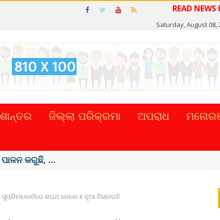
READ N
Saturday, August 08,
ଶାନ୍ତର
ଜିଲ୍ଲା ପରିକ୍ରମା
ଅପରାଧ
ମନୋରଞ
ଟାଲ୍ ନେଣଦେଣ ...
ସୁପ୍ରିମକୋର୍ଟରେ ଶପଥ ନେଲେ ୫ ନୂଆ ବିଚାରପତି