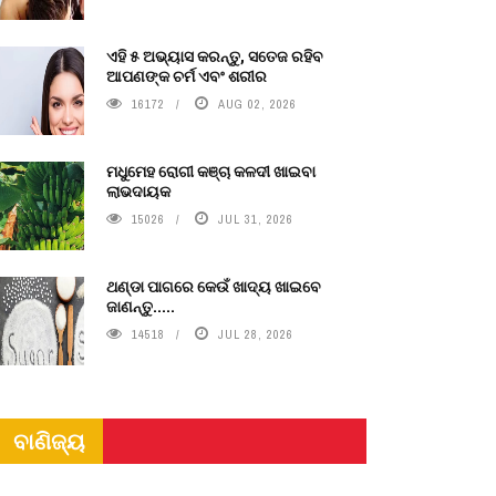
ଏହି ୫ ଅଭ୍ୟାସ କରନ୍ତୁ, ସତେଜ ରହିବ
ଆପଣଙ୍କ ଚର୍ମ ଏବଂ ଶରୀର
16172
AUG 02, 2026
ମଧୁମେହ ରୋଗୀ କଞ୍ଚା କଳଦୀ ଖାଇବା
ଲାଭଦାୟକ
15026
JUL 31, 2026
ଥଣ୍ଡା ପାଗରେ କେଉଁ ଖାଦ୍ୟ ଖାଇବେ
ଜାଣନ୍ତୁ.....
14518
JUL 28, 2026
ବାଣିଜ୍ୟ