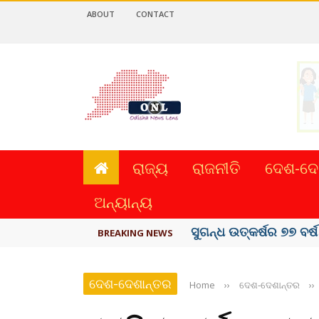
ABOUT
CONTACT
ରାଜ୍ୟ
ରାଜନୀତି
ଦେଶ-ଦେ
ଅନ୍ୟାନ୍ୟ
ୟୁପିଆଇ ଓ ଅନ୍ୟାନ୍ୟ ଡିଜି
BREAKING NEWS
ଦେଶ-ଦେଶାନ୍ତର
Home
››
ଦେଶ-ଦେଶାନ୍ତର
››