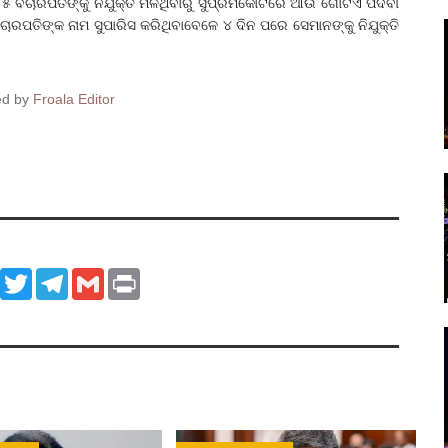
ିଚାରପତିଙ୍କୁ ନିଯୁକ୍ତି ମିଳିଥିବାରୁ ସୁପ୍ରିମକୋର୍ଟରେ ଆଉ ଗୋଟିଏ ପଦବୀ
ିଚାରପତିଙ୍କ ନାମ ସୁପାରିସ କରିଥିବାବେଳେ ୪ ଦିନ ପରେ ସେମାନଙ୍କୁ ନିଯୁକ୍ତି
ed by
Froala Editor
ook
WhatsApp
Twitter
Telegram
Gmail
Print