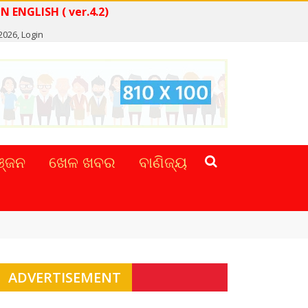
EWS IN ENGLISH ( ver.4.2)
 2026,
Login
୍ଜନ
ଖେଳ ଖବର
ବାଣିଜ୍ୟ
ADVERTISEMENT