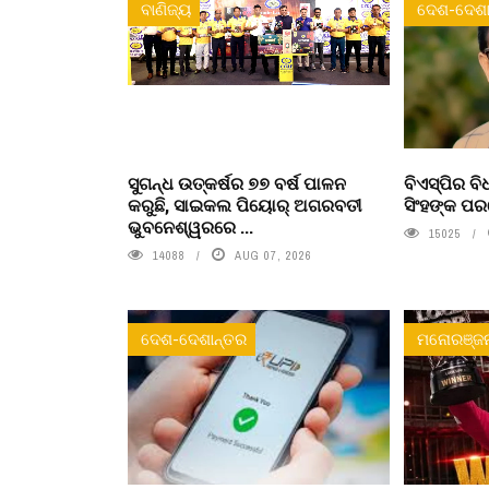
ବାଣିଜ୍ୟ
ଦେଶ-ଦେଶା
ସୁଗନ୍ଧ ଉତ୍କର୍ଷର ୭୭ ବର୍ଷ ପାଳନ
ବିଏସ୍‌ପିର 
କରୁଛି, ସାଇକଲ ପିୟୋର୍‌ ଅଗରବତୀ
ସିଂହଙ୍କ ପ
ଭୁବନେଶ୍ୱରରେ ...
15025
14088
AUG 07, 2026
ଦେଶ-ଦେଶାନ୍ତର
ମନୋରଞ୍ଜ