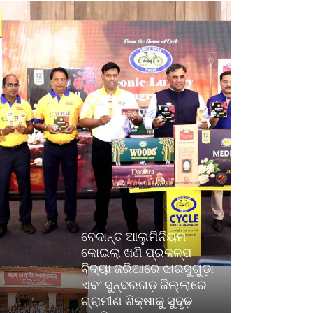
ବେଦାନ୍ତ ଆଲୁମିନିୟମ
କୋଇଲା ଖଣି ପ୍ରକଳ୍ପ
ବିଦ୍ୟା ଜରିଆରେ ଝାରସୁଗୁଡ଼ା
ଏବଂ ସୁନ୍ଦରଗଡ଼ ଜିଲ୍ଲାରେ
ଗ୍ରାମୀଣ ଶିକ୍ଷାକୁ ସୁଦୃଢ଼