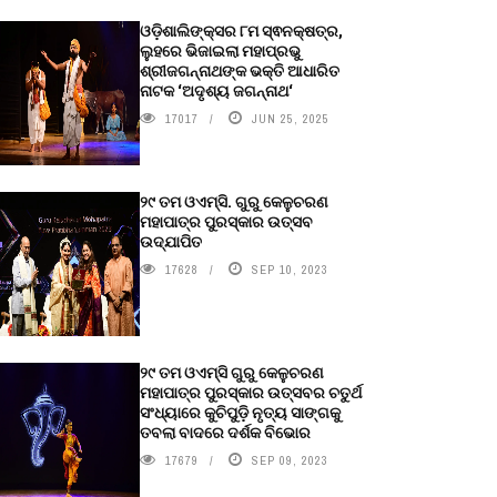
ଓଡ଼ିଶାଲିଙ୍କ୍ସର ୮ମ ସ୍ଵନକ୍ଷତ୍ର,
ଲୁହରେ ଭିଜାଇଲା ମହାପ୍ରଭୁ
ଶ୍ରୀଜଗନ୍ନାଥଙ୍କ ଭକ୍ତି ଆଧାରିତ
ନାଟକ ‘ଅଦୃଶ୍ୟ ଜଗନ୍ନାଥ‘
17017
JUN 25, 2025
୨୯ ତମ ଓଏମ୍‌ସି. ଗୁରୁ କେଳୁଚରଣ
ମହାପାତ୍ର ପୁରସ୍କାର ଉତ୍ସବ
ଉଦ୍‍ଯାପିତ
17628
SEP 10, 2023
୨୯ ତମ ଓଏମ୍‌ସି ଗୁରୁ କେଳୁଚରଣ
ମହାପାତ୍ର ପୁରସ୍କାର ଉତ୍ସବର ଚତୁର୍ଥ
ସଂଧ୍ୟାରେ କୁଚିପୁଡ଼ି ନୃତ୍ୟ ସାଙ୍ଗକୁ
ତବଲା ବାଦରେ ଦର୍ଶକ ବିଭୋର
17679
SEP 09, 2023