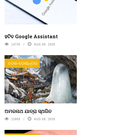
ହଟିବ Google Assistant
14730
AUG 09, 2026
ଦେଶ-ଦେଶାନ୍ତର
ଅମରନାଥ ଯାତ୍ରା ସ୍ଥଗିତ
13869
AUG 09, 2026