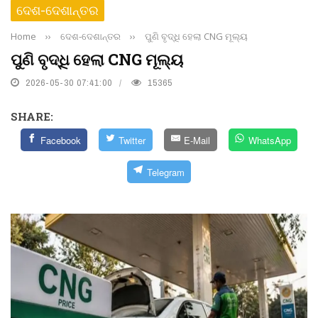
ଦେଶ-ଦେଶାନ୍ତର
Home
››
ଦେଶ-ଦେଶାନ୍ତର
››
ପୁଣି ବୃଦ୍ଧି ହେଲା CNG ମୂଲ୍ୟ
ପୁଣି ବୃଦ୍ଧି ହେଲା CNG ମୂଲ୍ୟ
2026-05-30 07:41:00
15365
SHARE:
Facebook
Twitter
E-Mail
WhatsApp
Telegram