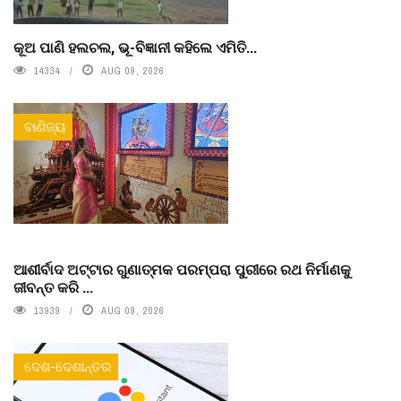
କୂଅ ପାଣି ହଲଚଲ, ଭୂ-ବିଜ୍ଞାନୀ କହିଲେ ଏମିତି...
14334
AUG 09, 2026
ବାଣିଜ୍ୟ
ଆଶୀର୍ବାଦ ଅଟ୍ଟାର ଗୁଣାତ୍ମକ ପରମ୍ପରା ପୁରୀରେ ରଥ ନିର୍ମାଣକୁ
ଜୀବନ୍ତ କରି ...
13939
AUG 09, 2026
ଦେଶ-ଦେଶାନ୍ତର