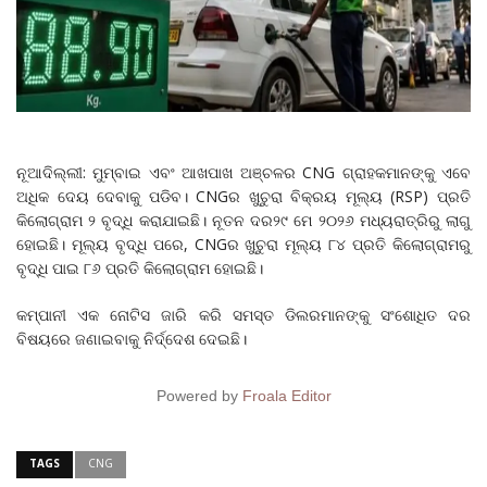
ନୂଆଦିଲ୍ଲୀ: ମୁମ୍ବାଇ ଏବଂ ଆଖପାଖ ଅଞ୍ଚଳର CNG ଗ୍ରାହକମାନଙ୍କୁ ଏବେ
ଅଧିକ ଦେୟ ଦେବାକୁ ପଡିବ। CNGର ଖୁଚୁରା ବିକ୍ରୟ ମୂଲ୍ୟ (RSP) ପ୍ରତି
କିଲୋଗ୍ରାମ ୨ ବୃଦ୍ଧି କରାଯାଇଛି। ନୂତନ ଦର୨୯ ମେ ୨୦୨୬ ମଧ୍ୟରାତ୍ରିରୁ ଲାଗୁ
ହୋଇଛି। ମୂଲ୍ୟ ବୃଦ୍ଧି ପରେ, CNGର ଖୁଚୁରା ମୂଲ୍ୟ ୮୪ ପ୍ରତି କିଲୋଗ୍ରାମରୁ
ବୃଦ୍ଧି ପାଇ ୮୬ ପ୍ରତି କିଲୋଗ୍ରାମ ହୋଇଛି।
କମ୍ପାନୀ ଏକ ନୋଟିସ ଜାରି କରି ସମସ୍ତ ଡିଲରମାନଙ୍କୁ ସଂଶୋଧିତ ଦର
ବିଷୟରେ ଜଣାଇବାକୁ ନିର୍ଦ୍ଦେଶ ଦେଇଛି।
Powered by
Froala Editor
TAGS
CNG