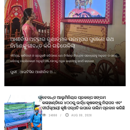
ଆଶୀର୍ବାଦ ଅଟ୍ଟାର ଗୁଣାତ୍ମକ ପରମ୍ପରା ପୁରୀରେ ରଥ
ନିର୍ମାଣକୁ ଜୀବନ୍ତ କରି ଗଢିତୋଳିଲା
ଐତିହ୍ୟ, କାରିଗରୀ ଓ ପ୍ରଯୁକ୍ତି ଜରିଆରେ ଋଥ ନିର୍ମାଣର ଚିରନ୍ତନ ପରମ୍ପରାକୁ ଅନୁଭବ ଓ ପାଳନ
କରିବାକୁ ତଲ୍ଲିନକାରୀ ଅନୁଭୂତି ୧୩,୭୫୦ରୁ ଅଧିକ ଭକ୍ତଙ୍କୁ ସମର୍ଥ କରାଇଲା
ପୁରୀ : ଆଇଟିସିର ଆଶୀର୍ବାଦ ଅ ...
ବେଦାନ୍ତ ଆଲୁମିନିୟର ପ୍ରକଳ୍ପ ସଙ୍ଗମ
କଳାହାଣ୍ଡିରେ ୪୦୦ରୁ ଉର୍ଦ୍ଧ କୃଷକଙ୍କୁ ନିରାପଦ ଏବଂ
ଦୀର୍ଘସ୍ଥାୟୀ କୃଷି ପଦ୍ଧତି ଉପରେ ତାଲିମ ପ୍ରଦାନ କରିଛି
14866
AUG 09, 2026