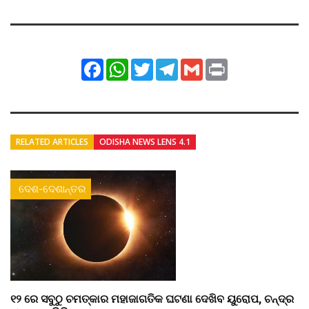
Facebook
WhatsApp
Twitter
Telegram
Gmail
Print
RELATED ARTICLES
ODISHA NEWS LENS 4.1
ଦେଶ-ଦେଶାନ୍ତର
୧୨ ରେ ସବୁଠୁ ଚମତ୍କାର ମହାଜାଗତିକ ଘଟଣା ଦେଖିବ ୟୁରୋପ, ଚନ୍ଦ୍ର