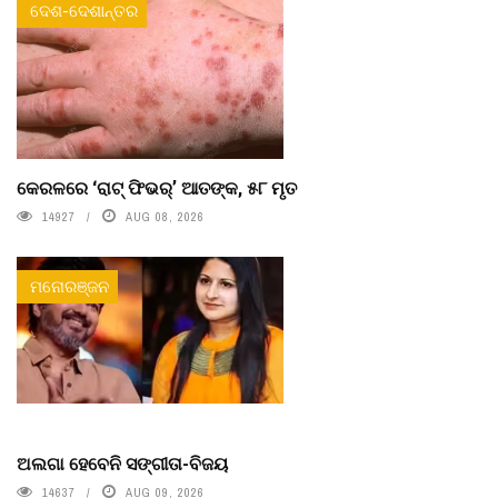
ଦେଶ-ଦେଶାନ୍ତର
କେରଳରେ ‘ରାଟ୍ ଫିଭର୍’ ଆତଙ୍କ, ୫୮ ମୃତ
14927
AUG 08, 2026
ମନୋରଞ୍ଜନ
ଅଲଗା ହେବେନି ସଙ୍ଗୀତା-ବିଜୟ
14637
AUG 09, 2026