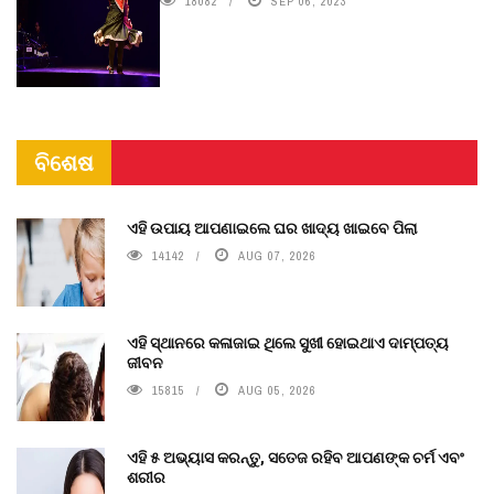
18082
SEP 06, 2023
ବିଶେଷ
ଏହି ଉପାୟ ଆପଣାଇଲେ ଘର ଖାଦ୍ୟ ଖାଇବେ ପିଲା
14142
AUG 07, 2026
ଏହି ସ୍ଥାନରେ କଳାଜାଇ ଥିଲେ ସୁଖୀ ହୋଇଥାଏ ଦାମ୍ପତ୍ୟ
ଜୀବନ
15815
AUG 05, 2026
ଏହି ୫ ଅଭ୍ୟାସ କରନ୍ତୁ, ସତେଜ ରହିବ ଆପଣଙ୍କ ଚର୍ମ ଏବଂ
ଶରୀର