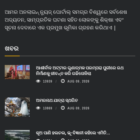
ଆମର ଅନଲାଇନ୍ ନ୍ୟୁଜ୍ ପୋର୍ଟାଲ୍ ସମଗ୍ର ବିଶ୍ୱରେ ସର୍ବଶେଷ
ଅଦ୍ୟତନ, ସାମ୍ପ୍ରତିକ ଘଟଣା ସହିତ ଲୋକଙ୍କୁ ଶିକ୍ଷା ଏବଂ
ସୂଚନା ଦେବାରେ ଏକ ପ୍ରମୁଖ ଭୂମିକା ଗ୍ରହଣ କରିଥାଏ |
ଖବର
ଆଶୀର୍ବାଦ ଅଟ୍ଟାର ଗୁଣାତ୍ମକ ପରମ୍ପରା ପୁରୀରେ ରଥ
ନିର୍ମାଣକୁ ଜୀବନ୍ତ କରି ଗଢିତୋଳିଲା
13939
AUG 09, 2026
ଅମରନାଥ ଯାତ୍ରା ସ୍ଥଗିତ
13869
AUG 09, 2026
କୂଅ ପାଣି ହଲଚଲ, ଭୂ-ବିଜ୍ଞାନୀ କହିଲେ ଏମିତି...