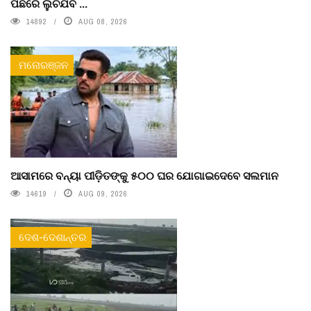
ପଛରେ ଲୁଚିଯିବ ...
14892
AUG 08, 2026
ମନୋରଞ୍ଜନ
ଆସାମରେ ବନ୍ୟା ପୀଡ଼ିତଙ୍କୁ ୫୦୦ ଘର ଯୋଗାଇଦେବେ ସଲମାନ
14619
AUG 09, 2026
ଦେଶ-ଦେଶାନ୍ତର