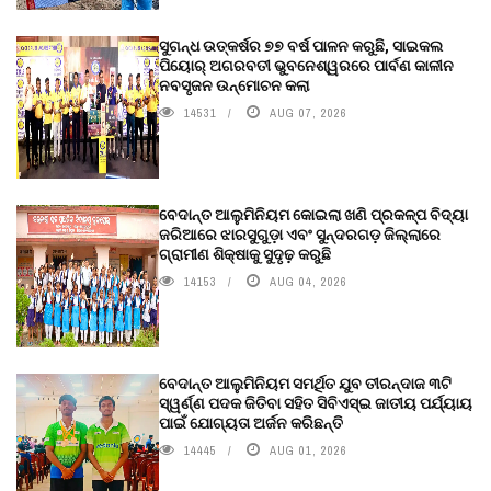
ସୁଗନ୍ଧ ଉତ୍କର୍ଷର ୭୭ ବର୍ଷ ପାଳନ କରୁଛି, ସାଇକଲ
ପିୟୋର୍‌ ଅଗରବତୀ ଭୁବନେଶ୍ୱରରେ ପାର୍ବଣ କାଳୀନ
ନବସୃଜନ ଉନ୍ମୋଚନ କଲା
14531
AUG 07, 2026
ବେଦାନ୍ତ ଆଲୁମିନିୟମ କୋଇଲା ଖଣି ପ୍ରକଳ୍ପ ବିଦ୍ୟା
ଜରିଆରେ ଝାରସୁଗୁଡ଼ା ଏବଂ ସୁନ୍ଦରଗଡ଼ ଜିଲ୍ଲାରେ
ଗ୍ରାମୀଣ ଶିକ୍ଷାକୁ ସୁଦୃଢ଼ କରୁଛି
14153
AUG 04, 2026
ବେଦାନ୍ତ ଆଲୁମିନିୟମ ସମର୍ଥିତ ଯୁବ ତୀରନ୍ଦାଜ ୩ଟି
ସ୍ୱର୍ଣ୍ଣ ପଦକ ଜିତିବା ସହିତ ସିବିଏସ୍ଇ ଜାତୀୟ ପର୍ଯ୍ୟାୟ
ପାଇଁ ଯୋଗ୍ୟତା ଅର୍ଜନ କରିଛନ୍ତି
14445
AUG 01, 2026