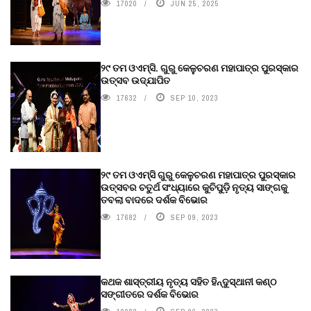
17020
JUN 25, 2025
୨୯ ତମ ଓଏମ୍‌ସି. ଗୁରୁ କେଳୁଚରଣ ମହାପାତ୍ର ପୁରସ୍କାର
ଉତ୍ସବ ଉଦ୍‍ଯାପିତ
17632
SEP 10, 2023
୨୯ ତମ ଓଏମ୍‌ସି ଗୁରୁ କେଳୁଚରଣ ମହାପାତ୍ର ପୁରସ୍କାର
ଉତ୍ସବର ଚତୁର୍ଥ ସଂଧ୍ୟାରେ କୁଚିପୁଡ଼ି ନୃତ୍ୟ ସାଙ୍ଗକୁ
ତବଲା ବାଦରେ ଦର୍ଶକ ବିଭୋର
17682
SEP 09, 2023
କଥକ ଶାସ୍ତ୍ରୀୟ ନୃତ୍ୟ ସହିତ ହିନ୍ଦୁସ୍ଥାନୀ କଣ୍ଠ
ସଙ୍ଗୀତରେ ଦର୍ଶକ ବିଭୋର