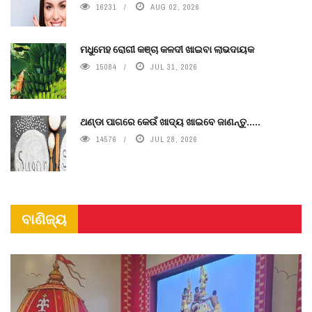
16231
AUG 02, 2026
ମଧୁମେହ ରୋଗୀ କଞ୍ଚା କଳଦୀ ଖାଇବା ଲାଭଦାୟକ
15084
JUL 31, 2026
ଥଣ୍ଡା ପାଗରେ କେଉଁ ଖାଦ୍ୟ ଖାଇବେ ଜାଣନ୍ତୁ.....
14576
JUL 28, 2026
ବାଣିଜ୍ୟ