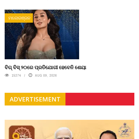
ମନୋରଞ୍ଜନ
ବିଗ୍ ବିସ୍ ୨୦ରେ ପ୍ରତିଯୋଗୀ ହେବେନି ଶେୟା
15274
AUG 09, 2026
ADVERTISEMENT