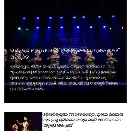
ରବୀନ୍ଦ୍ର ମଣ୍ଡପଠାରେ "ନୃତ୍ୟାଞ୍ଜଳୟ ଉତ୍ସବ-୨୦୨୨"
ଅନୁଷ୍ଠିତ
ଭୁବନେଶ୍ୱର, ୧୫/୦୫ (ନି.ପ୍ର.): ସ୍ଥାନୀୟ ରବୀନ୍ଦ୍ର ମଣ୍ଡପଠାରେ
"ନୃତ୍ୟାଞ୍ଜଳୟ ଉତ୍ସବ-୨୦୨୨" ଅନୁଷ୍ଠିତ ହୋଇଯାଇଛି । କାର୍ଯ୍ୟକ୍ରମରେ
ମୁଖ୍ୟ ଅତିଥି ଭାବେ ଧର୍ମଶାଳା ବିଧାୟକ ସ୍ଵାଧୀନ ହିମାଂଶୁ ଶେଖର ସାହୁ,
ପଦ୍ମଶ୍ରୀ ଗୁରୁ କୁମକୁମ ମହାନ୍ତି, ଓଡ଼ିଆ ଭାଷା, ସାହିତ୍ୟ ଓ ସଂସ୍କୃତି ବିଭାଗର
ଉପ-ନିର୍ଦ୍ଦେଶିକା ଶ୍ରୀମ ...
ଓଡ଼ିଶାଲିଙ୍କ୍ସର ୮ମ ସ୍ଵନକ୍ଷତ୍ର, ଲୁହରେ ଭିଜାଇଲା
ମହାପ୍ରଭୁ ଶ୍ରୀଜଗନ୍ନାଥଙ୍କ ଭକ୍ତି ଆଧାରିତ ନାଟକ
‘ଅଦୃଶ୍ୟ ଜଗନ୍ନାଥ‘