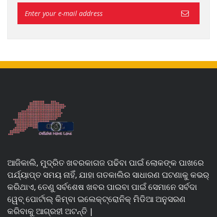
ଆଜିକାଲି, ମୁଦ୍ରିତ ଖବରକାଗଜ ପଢିବା ପାଇଁ ଲୋକଙ୍କ ପାଖରେ
ପର୍ଯ୍ୟାପ୍ତ ସମୟ ନାହିଁ, ଯାହା ଗତକାଲିର ସାଧାରଣ ଘଟଣାକୁ କଭର୍
କରିଥାଏ, ତେଣୁ ସର୍ବଶେଷ ଖବର ପାଇବା ପାଇଁ ସେମାନେ ସର୍ବଦା
ୱେବ୍ ପୋର୍ଟାଲ୍ କିମ୍ବା ଇଲେକ୍ଟ୍ରୋନିକ୍ ମିଡିଆ ଅନୁସରଣ
କରିବାକୁ ଆଗ୍ରହୀ ଅଟନ୍ତି |