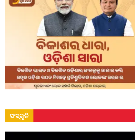
ସଂସ୍କୃତି