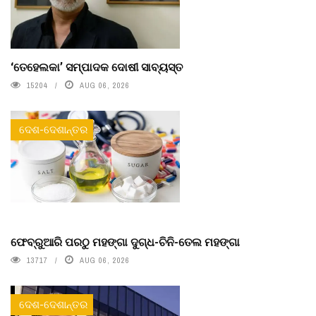
‘ତେହେଲକା’ ସମ୍ପାଦକ ଦୋଷୀ ସାବ୍ୟସ୍ତ
15204
AUG 06, 2026
ଦେଶ-ଦେଶାନ୍ତର
ଫେବ୍ରୁଆରି ପରଠୁ ମହଙ୍ଗା ଦୁଗ୍ଧ-ଚିନି-ତେଲ ମହଙ୍ଗା
13717
AUG 06, 2026
ଦେଶ-ଦେଶାନ୍ତର