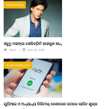
ମନୋରଞ୍ଜନ
ସବୁଠୁ ମହଙ୍ଗା ସେଲିବ୍ରିଟି ଶାହରୁଖ ଖାନ୍
14813
AUG 06, 2026
ଦେଶ-ଦେଶାନ୍ତର
ୟୁପିଆଇ ଓ ଅନ୍ୟାନ୍ୟ ଡିଜିଟାଲ୍ ନେଣଦେଣ ଉପରେ ଲାଗିବ ଶୁଳ୍କ