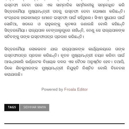
ଇସ୍ତଫା ଦେବା ପରେ ଏକ ସାମ୍ବାଦିକ ସମ୍ମିଳନୀକୁ ସମ୍ବୋଧିତ କରି
ସିଦ୍ଦରମୈୟା ମୁଖ୍ୟମନ୍ତ୍ରୀ ପଦରୁ ଇସ୍ତଫା ଦେବା ଘୋଷଣା କରିଛନ୍ତି।
କଂଗ୍ରେସ ହାଇକମାଣ୍ଡ ମୋତେ ଇସ୍ତଫା ପାଇଁ କହିଥିଲେ। ସିଏମ ସୁଯୋଗ ପାଇଁ
ସୋନିଆ, ଖଡଗେ ଓ ରାହୁଲଙ୍କୁ କୃତଜ୍ଞତା ଜଣାଉଛି ବୋଲି କହିଛନ୍ତି
ସିଦ୍ଦରମୈୟା। ରାଜ୍ୟପାଳ ବେଙ୍ଗାଲୁରୁରେ ନାହାଁନ୍ତି, ତେଣୁ ସେ ରାଜ୍ୟପାଳଙ୍କ
ସଚିବଙ୍କୁ ତାଙ୍କ ଇସ୍ତଫାପତ୍ର ପ୍ରଦାନ କରିଛନ୍ତି।
ସିଦ୍ଦରମୈୟା ଲୋକଭବନ ଯାଇ ରାଜ୍ୟପାଳଙ୍କ କାର୍ଯ୍ୟାଳୟରେ ତାଙ୍କ
ଇସ୍ତଫାପତ୍ର ପ୍ରଦାନ କରିଛନ୍ତି। ନୂତନ ମୁଖ୍ୟମନ୍ତ୍ରୀ ଚୟନ କରିବା ପାଇଁ
ଆସନ୍ତାକାଲି କର୍ଣ୍ଣାଟକ ବିଧାୟକ ଦଳର ଏକ ବୈଠକ ଅନୁଷ୍ଠିତ ହେବ। ତଥାପି,
ଡିକେ ଶିବକୁମାରଙ୍କ ମୁଖ୍ୟମନ୍ତ୍ରୀ ନିଯୁକ୍ତି ନିଶ୍ଚିତ ବୋଲି ବିବେଚନା
କରାଯାଉଛି।
Powered by
Froala Editor
TAGS
SIDHHAR MAIYA