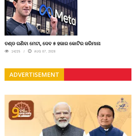
ତଣ୍ଡ ଗଣିବା ମେଟା, ଦେବ ୫ ହଜାର କୋଟିର ଜରିମାନା
14225
AUG 07, 2026
ADVERTISEMENT