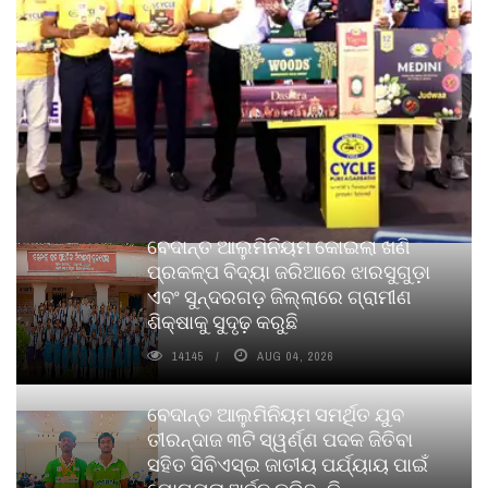
ବେଦାନ୍ତ ଆଲୁମିନିୟମ କୋଇଲା ଖଣି
ପ୍ରକଳ୍ପ ବିଦ୍ୟା ଜରିଆରେ ଝାରସୁଗୁଡ଼ା
ଏବଂ ସୁନ୍ଦରଗଡ଼ ଜିଲ୍ଲାରେ ଗ୍ରାମୀଣ
ଶିକ୍ଷାକୁ ସୁଦୃଢ଼ କରୁଛି
14145
AUG 04, 2026
ବେଦାନ୍ତ ଆଲୁମିନିୟମ ସମର୍ଥିତ ଯୁବ
ତୀରନ୍ଦାଜ ୩ଟି ସ୍ୱର୍ଣ୍ଣ ପଦକ ଜିତିବା
ସହିତ ସିବିଏସ୍ଇ ଜାତୀୟ ପର୍ଯ୍ୟାୟ ପାଇଁ