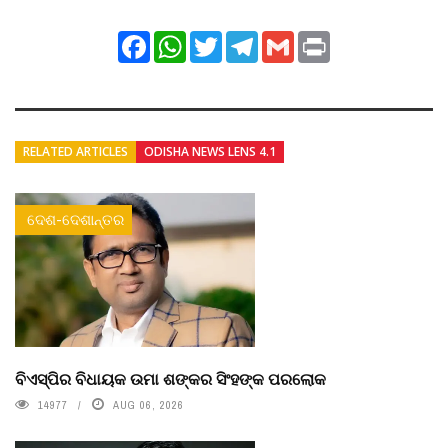
Facebook
WhatsApp
Twitter
Telegram
Gmail
Print
RELATED ARTICLES
ODISHA NEWS LENS 4.1
ଦେଶ-ଦେଶାନ୍ତର
ବିଏସ୍‌ପିର ବିଧାୟକ ଉମା ଶଙ୍କର ସିଂହଙ୍କ ପରଲୋକ
14977
AUG 06, 2026