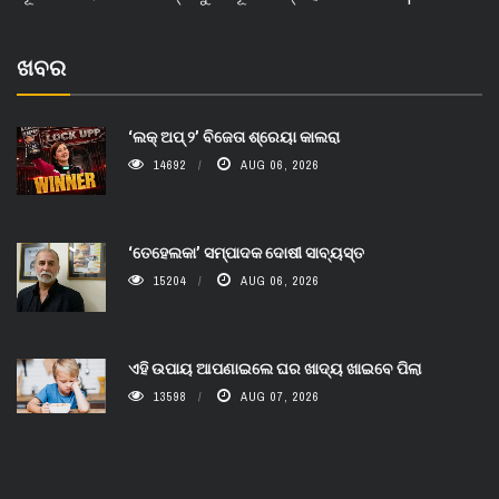
ଖବର
‘ଲକ୍ ଅପ୍ ୨’ ବିଜେତା ଶ୍ରେୟା କାଲରା
14692
AUG 06, 2026
‘ତେହେଲକା’ ସମ୍ପାଦକ ଦୋଷୀ ସାବ୍ୟସ୍ତ
15204
AUG 06, 2026
ଏହି ଉପାୟ ଆପଣାଇଲେ ଘର ଖାଦ୍ୟ ଖାଇବେ ପିଲା
13598
AUG 07, 2026