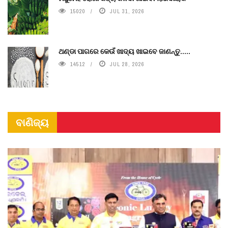
15020
JUL 31, 2026
ଥଣ୍ଡା ପାଗରେ କେଉଁ ଖାଦ୍ୟ ଖାଇବେ ଜାଣନ୍ତୁ.....
14512
JUL 28, 2026
ବାଣିଜ୍ୟ