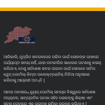
ଆଜିକାଲି, ମୁଦ୍ରିତ ଖବରକାଗଜ ପଢିବା ପାଇଁ ଲୋକଙ୍କ ପାଖରେ
ପର୍ଯ୍ୟାପ୍ତ ସମୟ ନାହିଁ, ଯାହା ଗତକାଲିର ସାଧାରଣ ଘଟଣାକୁ କଭର୍
କରିଥାଏ, ତେଣୁ ସର୍ବଶେଷ ଖବର ପାଇବା ପାଇଁ ସେମାନେ ସର୍ବଦା
ୱେବ୍ ପୋର୍ଟାଲ୍ କିମ୍ବା ଇଲେକ୍ଟ୍ରୋନିକ୍ ମିଡିଆ ଅନୁସରଣ
କରିବାକୁ ଆଗ୍ରହୀ ଅଟନ୍ତି |
ଆମର ଅନଲାଇନ୍ ନ୍ୟୁଜ୍ ପୋର୍ଟାଲ୍ ସମଗ୍ର ବିଶ୍ୱରେ ସର୍ବଶେଷ
ଅଦ୍ୟତନ, ସାମ୍ପ୍ରତିକ ଘଟଣା ସହିତ ଲୋକଙ୍କୁ ଶିକ୍ଷା ଏବଂ
ସୂଚନା ଦେବାରେ ଏକ ପ୍ରମୁଖ ଭୂମିକା ଗ୍ରହଣ କରିଥାଏ |