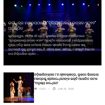
ରବୀନ୍ଦ୍ର ମଣ୍ଡପଠାରେ "ନୃତ୍ୟାଞ୍ଜଳୟ ଉତ୍ସବ-୨୦୨୨"
ଅନୁଷ୍ଠିତ
ଭୁବନେଶ୍ୱର, ୧୫/୦୫ (ନି.ପ୍ର.): ସ୍ଥାନୀୟ ରବୀନ୍ଦ୍ର ମଣ୍ଡପଠାରେ
"ନୃତ୍ୟାଞ୍ଜଳୟ ଉତ୍ସବ-୨୦୨୨" ଅନୁଷ୍ଠିତ ହୋଇଯାଇଛି । କାର୍ଯ୍ୟକ୍ରମରେ
ମୁଖ୍ୟ ଅତିଥି ଭାବେ ଧର୍ମଶାଳା ବିଧାୟକ ସ୍ଵାଧୀନ ହିମାଂଶୁ ଶେଖର ସାହୁ,
ପଦ୍ମଶ୍ରୀ ଗୁରୁ କୁମକୁମ ମହାନ୍ତି, ଓଡ଼ିଆ ଭାଷା, ସାହିତ୍ୟ ଓ ସଂସ୍କୃତି ବିଭାଗର
ଉପ-ନିର୍ଦ୍ଦେଶିକା ଶ୍ରୀମ ...
ଓଡ଼ିଶାଲିଙ୍କ୍ସର ୮ମ ସ୍ଵନକ୍ଷତ୍ର, ଲୁହରେ ଭିଜାଇଲା
ମହାପ୍ରଭୁ ଶ୍ରୀଜଗନ୍ନାଥଙ୍କ ଭକ୍ତି ଆଧାରିତ ନାଟକ
‘ଅଦୃଶ୍ୟ ଜଗନ୍ନାଥ‘
17017
JUN 25, 2025