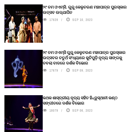
୨୯ ତମ ଓଏମ୍‌ସି. ଗୁରୁ କେଳୁଚରଣ ମହାପାତ୍ର ପୁରସ୍କାର
ଉତ୍ସବ ଉଦ୍‍ଯାପିତ
17628
SEP 10, 2023
୨୯ ତମ ଓଏମ୍‌ସି ଗୁରୁ କେଳୁଚରଣ ମହାପାତ୍ର ପୁରସ୍କାର
ଉତ୍ସବର ଚତୁର୍ଥ ସଂଧ୍ୟାରେ କୁଚିପୁଡ଼ି ନୃତ୍ୟ ସାଙ୍ଗକୁ
ତବଲା ବାଦରେ ଦର୍ଶକ ବିଭୋର
17679
SEP 09, 2023
କଥକ ଶାସ୍ତ୍ରୀୟ ନୃତ୍ୟ ସହିତ ହିନ୍ଦୁସ୍ଥାନୀ କଣ୍ଠ
ସଙ୍ଗୀତରେ ଦର୍ଶକ ବିଭୋର
18079
SEP 06, 2023