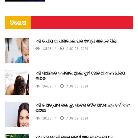
ବିଶେଷ
ଏହି ଉପାୟ ଆପଣାଇଲେ ଘର ଖାଦ୍ୟ ଖାଇବେ ପିଲା
13598
AUG 07, 2026
ଏହି ସ୍ଥାନରେ କଳାଜାଇ ଥିଲେ ସୁଖୀ ହୋଇଥାଏ ଦାମ୍ପତ୍ୟ
ଜୀବନ
15482
AUG 05, 2026
ଏହି ୫ ଅଭ୍ୟାସ କରନ୍ତୁ, ସତେଜ ରହିବ ଆପଣଙ୍କ ଚର୍ମ ଏବଂ
ଶରୀର
16166
AUG 02, 2026
ମଧୁମେହ ରୋଗୀ କଞ୍ଚା କଳଦୀ ଖାଇବା ଲାଭଦାୟକ