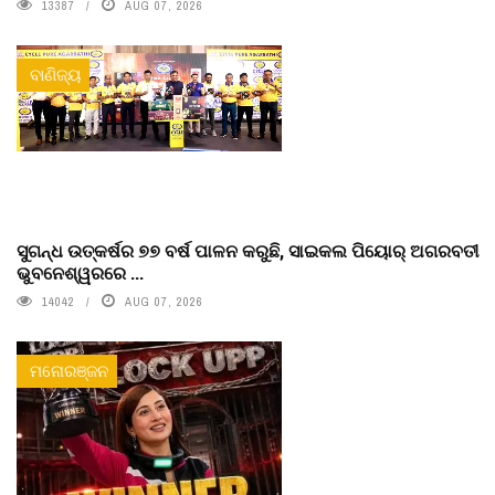
13387
AUG 07, 2026
ବାଣିଜ୍ୟ
ସୁଗନ୍ଧ ଉତ୍କର୍ଷର ୭୭ ବର୍ଷ ପାଳନ କରୁଛି, ସାଇକଲ ପିୟୋର୍‌ ଅଗରବତୀ
ଭୁବନେଶ୍ୱରରେ ...
14042
AUG 07, 2026
ମନୋରଞ୍ଜନ