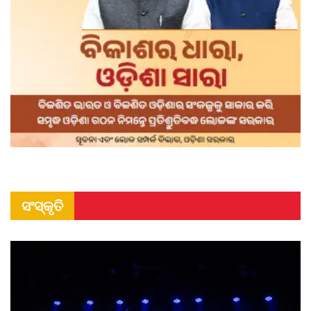
ସଂସ୍କୃତି