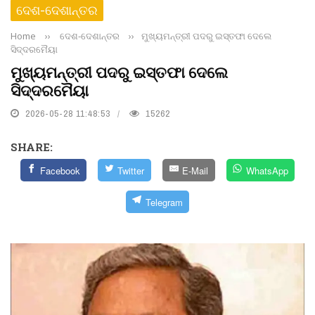
ଦେଶ-ଦେଶାନ୍ତର
Home
››
ଦେଶ-ଦେଶାନ୍ତର
››
ମୁଖ୍ୟମନ୍ତ୍ରୀ ପଦରୁ ଇସ୍ତଫା ଦେଲେ
ସିଦ୍ଦରମୈୟା
ମୁଖ୍ୟମନ୍ତ୍ରୀ ପଦରୁ ଇସ୍ତଫା ଦେଲେ
ସିଦ୍ଦରମୈୟା
2026-05-28 11:48:53
15262
SHARE:
Facebook
Twitter
E-Mail
WhatsApp
Telegram