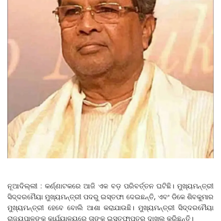
ନୂଆଦିଲ୍ଲୀ : କର୍ଣ୍ଣାଟକରେ ଆଜି ଏକ ବଡ଼ ପରିବର୍ତ୍ତନ ଘଟିଛି। ମୁଖ୍ୟମନ୍ତ୍ରୀ
ସିଦ୍ଦରମୈୟା ମୁଖ୍ୟମନ୍ତ୍ରୀ ପଦରୁ ଇସ୍ତଫା ଦେଇଛନ୍ତି, ଏବଂ ଡିକେ ଶିବକୁମାର
ମୁଖ୍ୟମନ୍ତ୍ରୀ ହେବେ ବୋଲି ଆଶା କରାଯାଉଛି। ମୁଖ୍ୟମନ୍ତ୍ରୀ ସିଦ୍ଦରମୈୟା
ରାଜ୍ୟପାଳଙ୍କ କାର୍ଯ୍ୟାଳୟରେ ତାଙ୍କ ଇସ୍ତଫାପତ୍ର ଦାଖଲ କରିଛନ୍ତି।