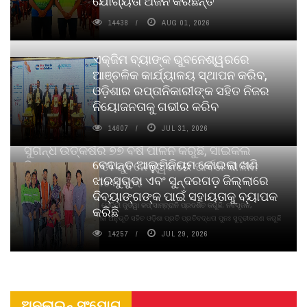
ଯୋଗ୍ୟତା ଅର୍ଜନ କରିଛନ୍ତି
14438
AUG 01, 2026
ଏକ୍ଜିମ ବ୍ୟାଙ୍କ ଭୁବନେଶ୍ୱରରେ
ଆଞ୍ଚଳିକ କାର୍ଯ୍ୟାଳୟ ସ୍ଥାପନ କରିବ,
ଓଡ଼ିଶାର ରପ୍ତାନିକାରୀଙ୍କ ସହିତ ନିଜର
ନିୟୋଜନତାକୁ ଗଭୀର କରିବ
14607
JUL 31, 2026
ସୁଗନ୍ଧ ଉତ୍କର୍ଷର ୭୭ ବର୍ଷ ପାଳନ କରୁଛି, ସାଇକଲ
ବେଦାନ୍ତ ଆଲୁମିନିୟମ କୋଇଲା ଖଣି
ପିୟୋର୍‌ ଅଗରବତୀ ଭୁବନେଶ୍ୱରରେ ପାର୍ବଣ କାଳୀନ
ଝାରସୁଗୁଡା ଏବଂ ସୁନ୍ଦରଗଡ଼ ଜିଲ୍ଲାରେ
ନବସୃଜନ ଉନ୍ମୋଚନ କଲା
ଦିବ୍ୟାଙ୍ଗଙ୍କ ପାଇଁ ସହାୟତାକୁ ବ୍ୟାପକ
ବାଉଁଶ ବିହୀନ କଠିନ ଧୂପ ଏବଂ ମେଦିନୀ ଜୁଡୱା କପ୍‌ ସାମ୍ବ୍ରାନି ପ୍ରଦର୍ଶିତ କରୁଛି; ନବସୃଜନ,
କରିଛି
ଦୀର୍ଘସ୍ଥାୟିତା ଏବଂ ଆଧ୍ୟାତ୍ମିକ ଅନୁଭୂତି ସହିତ ଓଡ଼ିଶା ପ୍ରତି ପ୍ରତିବଦ୍ଧତା ପୁନଃ ସୁଦୃଢୀକରଣ କରୁଛି
14257
JUL 29, 2026
ଅନଲାଇନ୍ ସଂଯୋଗ