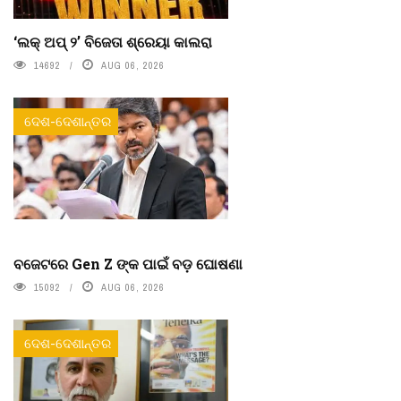
‘ଲକ୍ ଅପ୍ ୨’ ବିଜେତା ଶ୍ରେୟା କାଲରା
14692
AUG 06, 2026
ଦେଶ-ଦେଶାନ୍ତର
ବଜେଟରେ Gen Z ଙ୍କ ପାଇଁ ବଡ଼ ଘୋଷଣା
15092
AUG 06, 2026
ଦେଶ-ଦେଶାନ୍ତର