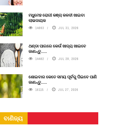
ମଧୁମେହ ରୋଗୀ କଞ୍ଚା କଳଦୀ ଖାଇବା
ଲାଭଦାୟକ
14993
JUL 31, 2026
ଥଣ୍ଡା ପାଗରେ କେଉଁ ଖାଦ୍ୟ ଖାଇବେ
ଜାଣନ୍ତୁ.....
14492
JUL 28, 2026
ଶୋଇବାର କେତେ ସମୟ ପୂର୍ବରୁ ପିଇବେ ପାଣି
ଜାଣନ୍ତୁ.....
16115
JUL 27, 2026
ବାଣିଜ୍ୟ