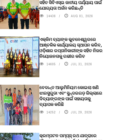
ସହିତ ସିବିଏସ୍ଇ ଜାତୀୟ ପର୍ଯ୍ୟାୟ ପାଇଁ
ଯୋଗ୍ୟତା ଅର୍ଜନ କରିଛନ୍ତି
14436
AUG 01, 2026
ଏକ୍ଜିମ ବ୍ୟାଙ୍କ ଭୁବନେଶ୍ୱରରେ
ଆଞ୍ଚଳିକ କାର୍ଯ୍ୟାଳୟ ସ୍ଥାପନ କରିବ,
ଓଡ଼ିଶାର ରପ୍ତାନିକାରୀଙ୍କ ସହିତ ନିଜର
ନିୟୋଜନତାକୁ ଗଭୀର କରିବ
14605
JUL 31, 2026
ବେଦାନ୍ତ ଆଲୁମିନିୟମ କୋଇଲା ଖଣି
ଝାରସୁଗୁଡା ଏବଂ ସୁନ୍ଦରଗଡ଼ ଜିଲ୍ଲାରେ
ଦିବ୍ୟାଙ୍ଗଙ୍କ ପାଇଁ ସହାୟତାକୁ
ବ୍ୟାପକ କରିଛି
14252
JUL 29, 2026
କ୍ରମ୍ପଟନ ପମ୍ପ୍‌ସ୍‌ ରଥ ଯାତ୍ରାରେ