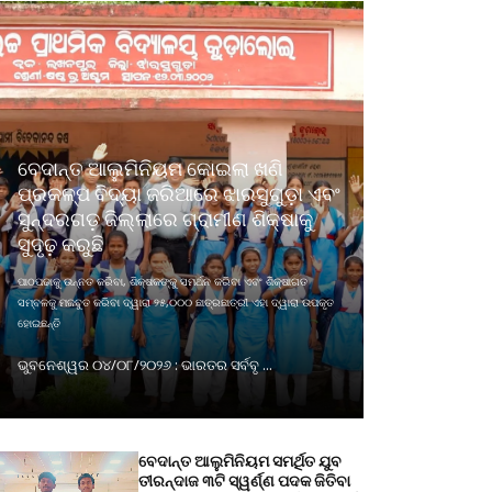
ବେଦାନ୍ତ ଆଲୁମିନିୟମ କୋଇଲା ଖଣି
ପ୍ରକଳ୍ପ ବିଦ୍ୟା ଜରିଆରେ ଝାରସୁଗୁଡ଼ା ଏବଂ
ସୁନ୍ଦରଗଡ଼ ଜିଲ୍ଲାରେ ଗ୍ରାମୀଣ ଶିକ୍ଷାକୁ
ସୁଦୃଢ଼ କରୁଛି
ପାଠପଢାକୁ ଉନ୍ନତ କରିବା, ଶିକ୍ଷକଙ୍କୁ ସମର୍ଥନ କରିବା ଏବଂ ଶିକ୍ଷାଗତ
ସମ୍ବଳକୁ ମଜବୁତ କରିବା ଦ୍ୱାରା ୨୫,୦୦୦ ଛାତ୍ରଛାତ୍ରୀ ଏହା ଦ୍ୱାରା ଉପକୃତ
ହୋଇଛନ୍ତି
ଭୁବନେଶ୍ୱର ୦୪/୦୮/୨୦୨୬ : ଭାରତର ସର୍ବବୃ ...
ବେଦାନ୍ତ ଆଲୁମିନିୟମ ସମର୍ଥିତ ଯୁବ
ତୀରନ୍ଦାଜ ୩ଟି ସ୍ୱର୍ଣ୍ଣ ପଦକ ଜିତିବା