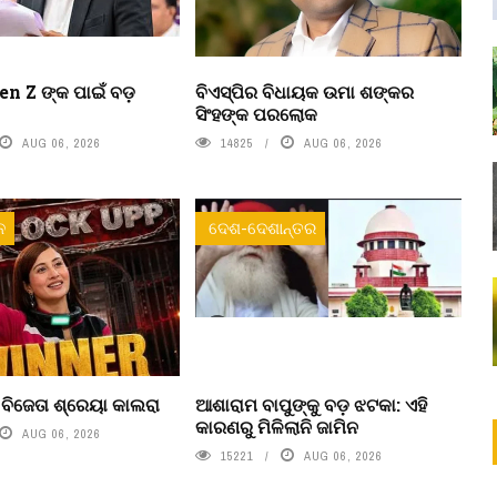
n Z ଙ୍କ ପାଇଁ ବଡ଼
ବିଏସ୍‌ପିର ବିଧାୟକ ଉମା ଶଙ୍କର
ସିଂହଙ୍କ ପରଲୋକ
AUG 06, 2026
14825
AUG 06, 2026
ନ
ଦେଶ-ଦେଶାନ୍ତର
’ ବିଜେତା ଶ୍ରେୟା କାଲରା
ଆଶାରାମ ବାପୁଙ୍କୁ ବଡ଼ ଝଟକା: ଏହି
କାରଣରୁ ମିଳିଲାନି ଜାମିନ
AUG 06, 2026
15221
AUG 06, 2026