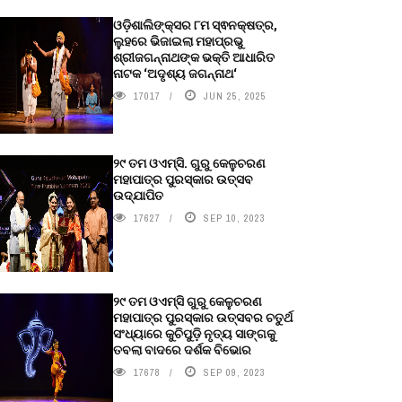
ଓଡ଼ିଶାଲିଙ୍କ୍ସର ୮ମ ସ୍ଵନକ୍ଷତ୍ର,
ଲୁହରେ ଭିଜାଇଲା ମହାପ୍ରଭୁ
ଶ୍ରୀଜଗନ୍ନାଥଙ୍କ ଭକ୍ତି ଆଧାରିତ
ନାଟକ ‘ଅଦୃଶ୍ୟ ଜଗନ୍ନାଥ‘
17017
JUN 25, 2025
୨୯ ତମ ଓଏମ୍‌ସି. ଗୁରୁ କେଳୁଚରଣ
ମହାପାତ୍ର ପୁରସ୍କାର ଉତ୍ସବ
ଉଦ୍‍ଯାପିତ
17627
SEP 10, 2023
୨୯ ତମ ଓଏମ୍‌ସି ଗୁରୁ କେଳୁଚରଣ
ମହାପାତ୍ର ପୁରସ୍କାର ଉତ୍ସବର ଚତୁର୍ଥ
ସଂଧ୍ୟାରେ କୁଚିପୁଡ଼ି ନୃତ୍ୟ ସାଙ୍ଗକୁ
ତବଲା ବାଦରେ ଦର୍ଶକ ବିଭୋର
17678
SEP 09, 2023