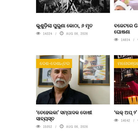
ଭୁଶୁଡ଼ିଲା ପୁରୁଣା କୋଠା, ୬ ମୃତ
ବଜେଟରେ Ge
ଘୋଷଣା
14324
AUG 06, 2026
14934
ଦେଶ-ଦେଶାନ୍ତର
ମନୋରଞ୍ଜ
‘ତେହେଲକା’ ସମ୍ପାଦକ ଦୋଷୀ
‘ଲକ୍ ଅପ୍ ୨
ସାବ୍ୟସ୍ତ
14542
15052
AUG 06, 2026