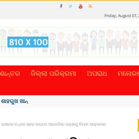
Friday, August 07,
ଶାନ୍ତର
ଜିଲ୍ଲା ପରିକ୍ରମା
ଅପରାଧ
ମନୋରଞ
୍କର ସିଂହଙ୍କ ...
ଇରାନର ବନ୍ଦର ସହର ଉପରେ ଆମେରିକା ପକ୍ଷରୁ ବିମାନ ଆକ୍ରମଣ