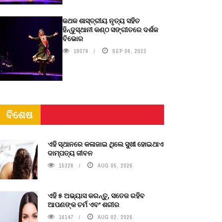
କଥକ ଶାସ୍ତ୍ରୀୟ ନୃତ୍ୟ ସହିତ
ହିନ୍ଦୁସ୍ଥାନୀ କଣ୍ଠ ସଙ୍ଗୀତରେ ଦର୍ଶକ
ବିଭୋର
18079
SEP 06, 2023
ବିଶେଷ
ଏହି ସ୍ଥାନରେ କଳାଜାଇ ଥିଲେ ସୁଖୀ ହୋଇଥାଏ
ଦାମ୍ପତ୍ୟ ଜୀବନ
15328
AUG 05, 2026
ଏହି ୫ ଅଭ୍ୟାସ କରନ୍ତୁ, ସତେଜ ରହିବ
ଆପଣଙ୍କ ଚର୍ମ ଏବଂ ଶରୀର
16147
AUG 02, 2026