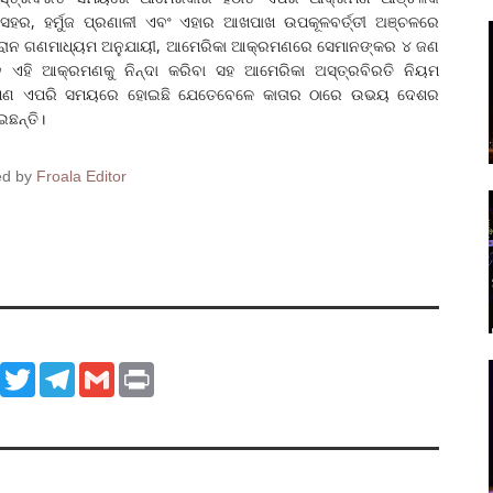
ସହର, ହର୍ମୁଜ ପ୍ରଣାଳୀ ଏବଂ ଏହାର ଆଖପାଖ ଉପକୂଳବର୍ତ୍ତୀ ଅଞ୍ଚଳରେ
। ଇରାନ ଗଣମାଧ୍ୟମ ଅନୁଯାୟୀ, ଆମେରିକା ଆକ୍ରମଣରେ ସେମାନଙ୍କର ୪ ଜଣ
ରାନ ଏହି ଆକ୍ରମଣକୁ ନିନ୍ଦା କରିବା ସହ ଆମେରିକା ଅସ୍ତ୍ରବିରତି ନିୟମ
୍ରମଣ ଏପରି ସମୟରେ ହୋଇଛି ଯେତେବେଳେ କାତାର ଠାରେ ଉଭୟ ଦେଶର
ାଇଛନ୍ତି।
ed by
Froala Editor
ook
WhatsApp
Twitter
Telegram
Gmail
Print