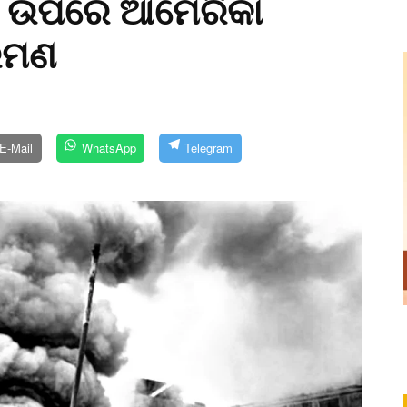
ର ଉପରେ ଆମେରିକା
ରମଣ
E-Mail
WhatsApp
Telegram