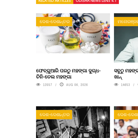
RELATED ARTICLES
ODISHA NEWS LENS 4.1
ଦେଶ-ଦେଶାନ୍ତର
ମନୋରଞ୍ଜ
ଫେବ୍ରୁଆରି ପରଠୁ ମହଙ୍ଗା ଦୁଗ୍ଧ-
ସବୁଠୁ ମହଙ୍ଗ
ଚିନି-ତେଲ ମହଙ୍ଗା
ଖାନ୍
13557
AUG 06, 2026
14653
ଦେଶ-ଦେଶାନ୍ତର
ଦେଶ-ଦେଶା