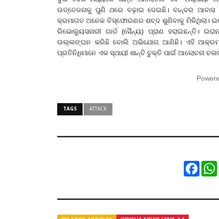
ଉତ୍ତେଜନାକୁ ପୁଣି ଥରେ ବଢ଼ାଇ ଦେଇଛି। ବାନ୍ଦର ଆବାସ 
କ୍ରମାଗତ ଅନେକ ବିସ୍ଫୋରଣର ଶବ୍ଦ ଶୁଣିବାକୁ ମିଳିଥିଲା
ରିଭୋଲ୍ୟୁସନାରୀ ଗାର୍ଡ (ସୈନ୍ୟ) ପ୍ରାଣ ହରାଇଛନ୍ତି। ଇ
ଉଲ୍ଲଙ୍ଘନ କରିଛି ବୋଲି ଅଭିଯୋଗ ଆଣିଛି। ଏହି ଆକ
ପ୍ରତିନିଧିମାନେ ଏକ ସ୍ଥାୟୀ ଶାନ୍ତି ଚୁକ୍ତି ପାଇଁ ଆଲୋଚନା ଚଳ
Power
TAGS
ATTACK
Faceb