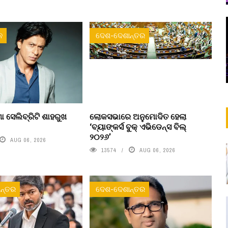
ନ
ଦେଶ-ଦେଶାନ୍ତର
ା ସେଲିବ୍ରିଟି ଶାହରୁଖ
ଲୋକସଭାରେ ଅନୁମୋଦିତ ହେଲା
‘ବ୍ୟାଙ୍କର୍ସ ବୁକ୍ ଏଭିଡେନ୍ସ ବିଲ୍
୨୦୨୬’
AUG 06, 2026
13574
AUG 06, 2026
ନ୍ତର
ଦେଶ-ଦେଶାନ୍ତର