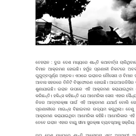
ତେହରାନ : ଦୁଇ ଦେଶ ମଧ୍ୟରେ ଶାନ୍ତି କଥାବାର୍ତ୍ତା ଚାଲ
ବିମାନ ଆକ୍ରମଣ ହୋଇଛି। ହର୍ମୁଜ ପ୍ରଣାଳୀ ନିକଟରେ ଅବସ
ଗୁରୁତ୍ବପୂର୍ଣ୍ଣ ଅଞ୍ଚଳ। ଏଠାରେ ଇରାନର ନୌସେନା ଓ ବିମାନ 
ଆବାସ ସହରରେ ତିନିଟି ବିସ୍ଫୋରଣ ହୋଇଛି। ଆଇଆରଜିସିର କ
ଶୁଣାଯାଇଛି। ଇରାନ ଉପରେ ଏହି ଆକ୍ରମଣ କରାଯାଇଥିବା ନେ
କରିଛନ୍ତି। ହକିନ୍ସ କହିଛନ୍ତି ଯେ ଆମେରିକା ସେନା ଏହାର ସୈନ
ନିଜର ଆତ୍ମରକ୍ଷା ପାଇଁ ଏହି ଆକ୍ରମଣ ଯଥାର୍ଥ ବୋଲି ସେ 
ପ୍ରଣାଳୀରେ ମାଇନ୍ସ ବିଛାଇବାର ଉଦ୍ୟମ କରୁଥିଲା। ତେଣ
ଆକ୍ରମଣ କରାଯାଇଥିବା ଆମେରିକା କହିଛି। ଆମେରିକାର ଏହି
ତେବେ ଇରାନ ଏହାର ବାୟୁ ସୀମା ସୁରକ୍ଷା ବ୍ୟବସ୍ଥାକୁ ସକ୍ରିୟ 
ଦୁଇ ଦେଶ ମଧ୍ୟରେ ଶାନ୍ତି ଆଲୋଚନା ଏବଂ ଅସ୍ଥାୟୀ 