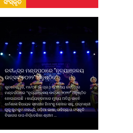
ସଂସ୍କୃତି
ରବୀନ୍ଦ୍ର ମଣ୍ଡପଠାରେ "ନୃତ୍ୟାଞ୍ଜଳୟ
ଉତ୍ସବ-୨୦୨୨" ଅନୁଷ୍ଠିତ
ଭୁବନେଶ୍ୱର, ୧୫/୦୫ (ନି.ପ୍ର.): ସ୍ଥାନୀୟ ରବୀନ୍ଦ୍ର
ମଣ୍ଡପଠାରେ "ନୃତ୍ୟାଞ୍ଜଳୟ ଉତ୍ସବ-୨୦୨୨" ଅନୁଷ୍ଠିତ
ହୋଇଯାଇଛି । କାର୍ଯ୍ୟକ୍ରମରେ ମୁଖ୍ୟ ଅତିଥି ଭାବେ
ଧର୍ମଶାଳା ବିଧାୟକ ସ୍ଵାଧୀନ ହିମାଂଶୁ ଶେଖର ସାହୁ, ପଦ୍ମଶ୍ରୀ
ଗୁରୁ କୁମକୁମ ମହାନ୍ତି, ଓଡ଼ିଆ ଭାଷା, ସାହିତ୍ୟ ଓ ସଂସ୍କୃତି
ବିଭାଗର ଉପ-ନିର୍ଦ୍ଦେଶିକା ଶ୍ରୀମ ...