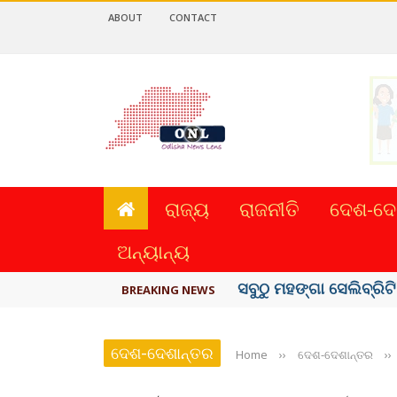
ABOUT
CONTACT
ରାଜ୍ୟ
ରାଜନୀତି
ଦେଶ-ଦେ
ଅନ୍ୟାନ୍ୟ
ବିଏସ୍‌ପିର ବିଧାୟକ ଉମା ଶଙ
BREAKING NEWS
ଦେଶ-ଦେଶାନ୍ତର
Home
››
ଦେଶ-ଦେଶାନ୍ତର
››