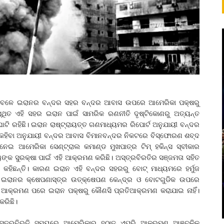
ିଥିବାବେଳେ ଇରାନର ବନ୍ଦର ସହର ବନ୍ଦର ଆବାସ ଉପରେ ଆମେରିକା ପକ୍ଷରୁ
୍ଥିତ ଏହି ସହର ଇରାନ ପାଇଁ ସାମରିକ ରଣନୀତି ଦୃଷ୍ଟିକୋଣରୁ ଅତ୍ୟନ୍ତ
ଘାଟି ରହିଛି। ଇରାନ ରାଷ୍ଟ୍ରାୟତ୍ତ ଗଣମାଧ୍ୟମର ରିପୋର୍ଟ ଅନୁଯାୟୀ ବନ୍ଦର
ହିବା ଅନୁଯାୟୀ ବନ୍ଦର ଆବାସ ବିମାନବନ୍ଦର ନିକଟରେ ବିସ୍ଫୋରଣ ଶବ୍ଦ
ଇ ଆମେରିକା ସେଣ୍ଟ୍ରାଲ କମାଣ୍ଡ ମୁଖପାତ୍ର ଟିମ୍ ହକିନ୍ସ ସ୍ବୀକାର
୍ୟଙ୍କ ସୁରକ୍ଷା ପାଇଁ ଏହି ଆକ୍ରମଣ କରିଛି। ଅସ୍ତ୍ରବିରତିର ସଞ୍ଜମତା ସହିତ
କହିଛନ୍ତି। କାରଣ ଇରାନ ଏହି ବନ୍ଦର ସହରରୁ ବୋଟ୍ ମାଧ୍ୟମରେ ହର୍ମୁଜ
ୁ ଇରାନର କ୍ଷେପଣାସ୍ତ୍ର ଉତ୍‌କ୍ଷେପଣ କେନ୍ଦ୍ର ଓ ବୋଟଗୁଡିକ ଉପରେ
 ଆକ୍ରମଣ ପରେ ଇରାନ ପକ୍ଷରୁ କୌଣସି ପ୍ରତିଆକ୍ରମଣ କରାଯାଇ ନାହିଁ।
କରିଛି।
ଅସ୍ତ୍ରବିରତି ସମୟରେ ଆମେରିକାର ହଠାତ ଏପରି ଆକ୍ରମଣ ଆଞ୍ଚଳିକ