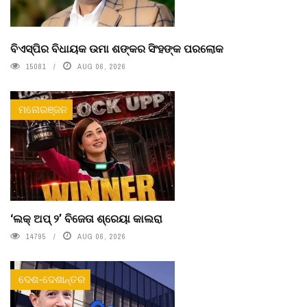
ବିଏସ୍‌ପିର ବିଧାୟକ ଉମା ଶଙ୍କର ସିଂହଙ୍କ ପରଲୋକ
15081
AUG 06, 2026
ମନୋରଞ୍ଜନ
‘ଲକ୍ ଅପ୍ ୨’ ବିଜେତା ଶ୍ରେୟା କାଲରା
14795
AUG 06, 2026
ଦେଶ-ଦେଶାନ୍ତର