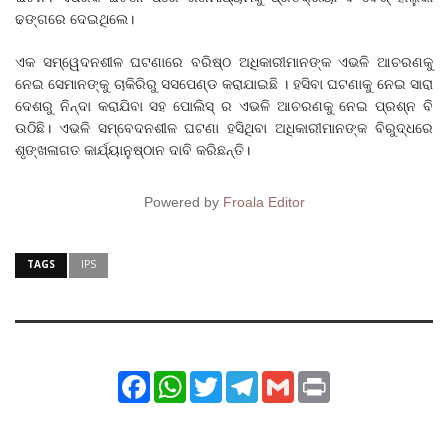
ଢଙ୍ଗରେ ଦେଇଥିଲେ।
ଏକ ସମ୍ୱେଦନଶୀଳ ଘଟଣାରେ ବରିଷ୍ଠ ଅଧିକାରୀମାନଙ୍କ ଏଭଳି ଆଚରଣକୁ
ନେଇ ସେମାନଙ୍କୁ ଚାକିରିରୁ ସସପେଣ୍ଡ କରାଯାଇଛି । ହସିବା ଘଟଣାକୁ ନେଇ ସାରା
ଦେଶରୁ ନିନ୍ଦା କରାଯିବା ସହ ପୋଲିସ୍ ର ଏଭଳି ଆଚରଣକୁ ନେଇ ପ୍ରଶ୍ନ ବି
ଉଠିଛି। ଏଭଳି ସମ୍ବେଦନଶୀଳ ଘଟଣା ହସିଥିବା ଅଧିକାରୀମାନଙ୍କ ବିରୁଦ୍ଧରେ
ଶୃଙ୍ଖଳାଗତ କାର୍ଯ୍ୟାନୁଷ୍ଠାନ ଦାବି କରିଛନ୍ତି।
Powered by
Froala Editor
TAGS
IPS
Facebook
WhatsApp
Twitter
Telegram
Gmail
Print