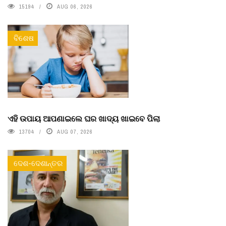
15194
AUG 06, 2026
ବିଶେଷ
ଏହି ଉପାୟ ଆପଣାଇଲେ ଘର ଖାଦ୍ୟ ଖାଇବେ ପିଲା
13704
AUG 07, 2026
ଦେଶ-ଦେଶାନ୍ତର