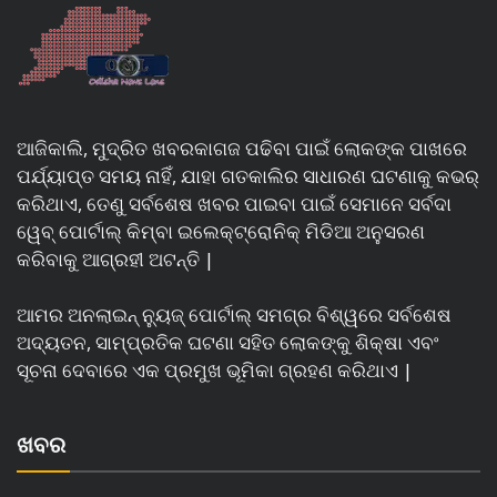
ଆଜିକାଲି, ମୁଦ୍ରିତ ଖବରକାଗଜ ପଢିବା ପାଇଁ ଲୋକଙ୍କ ପାଖରେ
ପର୍ଯ୍ୟାପ୍ତ ସମୟ ନାହିଁ, ଯାହା ଗତକାଲିର ସାଧାରଣ ଘଟଣାକୁ କଭର୍
କରିଥାଏ, ତେଣୁ ସର୍ବଶେଷ ଖବର ପାଇବା ପାଇଁ ସେମାନେ ସର୍ବଦା
ୱେବ୍ ପୋର୍ଟାଲ୍ କିମ୍ବା ଇଲେକ୍ଟ୍ରୋନିକ୍ ମିଡିଆ ଅନୁସରଣ
କରିବାକୁ ଆଗ୍ରହୀ ଅଟନ୍ତି |
ଆମର ଅନଲାଇନ୍ ନ୍ୟୁଜ୍ ପୋର୍ଟାଲ୍ ସମଗ୍ର ବିଶ୍ୱରେ ସର୍ବଶେଷ
ଅଦ୍ୟତନ, ସାମ୍ପ୍ରତିକ ଘଟଣା ସହିତ ଲୋକଙ୍କୁ ଶିକ୍ଷା ଏବଂ
ସୂଚନା ଦେବାରେ ଏକ ପ୍ରମୁଖ ଭୂମିକା ଗ୍ରହଣ କରିଥାଏ |
ଖବର