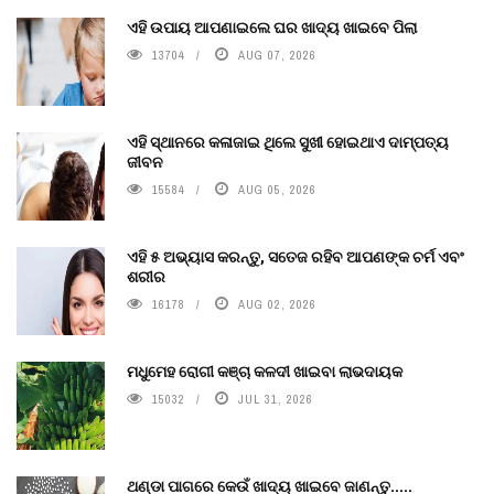
ଏହି ଉପାୟ ଆପଣାଇଲେ ଘର ଖାଦ୍ୟ ଖାଇବେ ପିଲା
13704
AUG 07, 2026
ଏହି ସ୍ଥାନରେ କଳାଜାଇ ଥିଲେ ସୁଖୀ ହୋଇଥାଏ ଦାମ୍ପତ୍ୟ
ଜୀବନ
15584
AUG 05, 2026
ଏହି ୫ ଅଭ୍ୟାସ କରନ୍ତୁ, ସତେଜ ରହିବ ଆପଣଙ୍କ ଚର୍ମ ଏବଂ
ଶରୀର
16178
AUG 02, 2026
ମଧୁମେହ ରୋଗୀ କଞ୍ଚା କଳଦୀ ଖାଇବା ଲାଭଦାୟକ
15032
JUL 31, 2026
ଥଣ୍ଡା ପାଗରେ କେଉଁ ଖାଦ୍ୟ ଖାଇବେ ଜାଣନ୍ତୁ.....