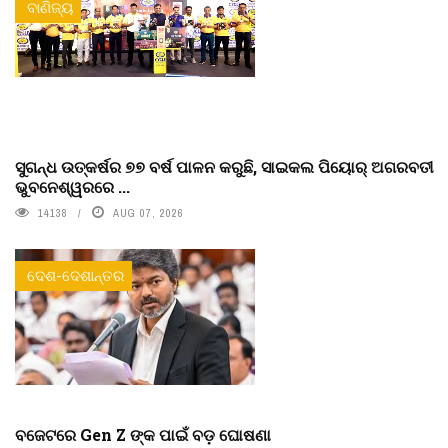
ବାଣିଜ୍ୟ
ସୁଗନ୍ଧ ଉତ୍କର୍ଷର ୭୭ ବର୍ଷ ପାଳନ କରୁଛି, ସାଇକଲ ପିୟୋର୍‌ ଅଗରବତୀ
ଭୁବନେଶ୍ୱରରେ ...
14138
AUG 07, 2026
ଦେଶ-ଦେଶାନ୍ତର
ବଜେଟରେ Gen Z ଙ୍କ ପାଇଁ ବଡ଼ ଘୋଷଣା