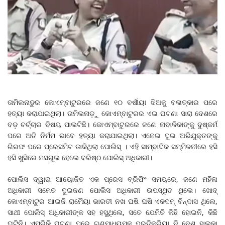
ତାମିଲନାଡୁର କୋଏମ୍ବାଟୁରରେ ଜଣେ ୧୦ ବର୍ଷୀୟା ଝିଅକୁ ବଳାତ୍କାର ପରେ
ହତ୍ୟା କରାଯାଇଥିଲା। ତାମିଲନାଡ଼ୁ କୋଏମ୍ବାଟୁରର ଏଇ ଘଟଣା ସାରା ଦେଶରେ
ବଡ଼ ଚର୍ଚ୍ଚାର ବିଷୟ ପାଲଟିଛି। କୋଏମ୍ବାଟୁରରେ ଜଣେ ନାବାଳିକାଙ୍କୁ ଦୁଷ୍କର୍ମ
ପରେ ଅତି ନିର୍ମମ ଭାବେ ହତ୍ୟା କରାଯାଇଥିଲା। ଏନେଇ ଦୁଇ ଅଭିଯୁକ୍ତଙ୍କୁ
ଗିରଫ ପରେ ପ୍ରେସମିଟ ଡାକିଥିଲା ପୋଲିସ୍ । ଏହି ସାମ୍ବାଦିକ ସମ୍ମିଳନୀରେ ହସି
ହସି ଖୁସିରେ ମସଗୁଲ ହେଲେ ବରିଷ୍ଠ ପୋଲିସ୍ ଅଧିକାରୀ।
ପୋଲିସ ଦ୍ୱାରା ଆୟୋଜିତ ଏକ ପ୍ରେସ ବ୍ରିଫିଂ ସମୟରେ, ଜଣେ ମହିଳା
ଅଧିକାରୀ ସମେତ ଦୁଇଜଣ ପୋଲିସ ଅଧିକାରୀ ଉପସ୍ଥିତ ଥିଲେ। ଖୋଦ୍
କୋଏମ୍ବାଟୁର ଆଇଜି ରାମୈୟା ଭାରତୀ ନଖ ଘଷି ଘଷି ଏକଦମ୍ ବିନ୍ଦାସ ଥିଲେ,
ସାଥୀ ପୋଲିସ୍ ଅଧିକାରୀଙ୍କ ସହ ହସୁଥିଲେ, ସତେ ଯେମିତି କିଛି ହୋଇନି, କିଛି
ଘଟିନି। ଏପରିକି ଘଟଣା ପରେ ଗଣମାଧ୍ୟମକୁ ପ୍ରତିକ୍ରିୟା ବି ବେଶ୍ ହାଲୁକା