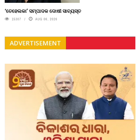
‘ତେହେଲକା’ ସମ୍ପାଦକ ଦୋଷୀ ସାବ୍ୟସ୍ତ
15307
AUG 06, 2026
ADVERTISEMENT