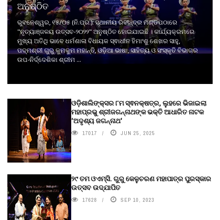
ଅନୁଷ୍ଠିତ
ଭୁବନେଶ୍ୱର, ୧୫/୦୫ (ନି.ପ୍ର.): ସ୍ଥାନୀୟ ରବୀନ୍ଦ୍ର ମଣ୍ଡପଠାରେ
"ନୃତ୍ୟାଞ୍ଜଳୟ ଉତ୍ସବ-୨୦୨୨" ଅନୁଷ୍ଠିତ ହୋଇଯାଇଛି । କାର୍ଯ୍ୟକ୍ରମରେ
ମୁଖ୍ୟ ଅତିଥି ଭାବେ ଧର୍ମଶାଳା ବିଧାୟକ ସ୍ଵାଧୀନ ହିମାଂଶୁ ଶେଖର ସାହୁ,
ପଦ୍ମଶ୍ରୀ ଗୁରୁ କୁମକୁମ ମହାନ୍ତି, ଓଡ଼ିଆ ଭାଷା, ସାହିତ୍ୟ ଓ ସଂସ୍କୃତି ବିଭାଗର
ଉପ-ନିର୍ଦ୍ଦେଶିକା ଶ୍ରୀମ ...
ଓଡ଼ିଶାଲିଙ୍କ୍ସର ୮ମ ସ୍ଵନକ୍ଷତ୍ର, ଲୁହରେ ଭିଜାଇଲା
ମହାପ୍ରଭୁ ଶ୍ରୀଜଗନ୍ନାଥଙ୍କ ଭକ୍ତି ଆଧାରିତ ନାଟକ
‘ଅଦୃଶ୍ୟ ଜଗନ୍ନାଥ‘
17017
JUN 25, 2025
୨୯ ତମ ଓଏମ୍‌ସି. ଗୁରୁ କେଳୁଚରଣ ମହାପାତ୍ର ପୁରସ୍କାର
ଉତ୍ସବ ଉଦ୍‍ଯାପିତ
17628
SEP 10, 2023