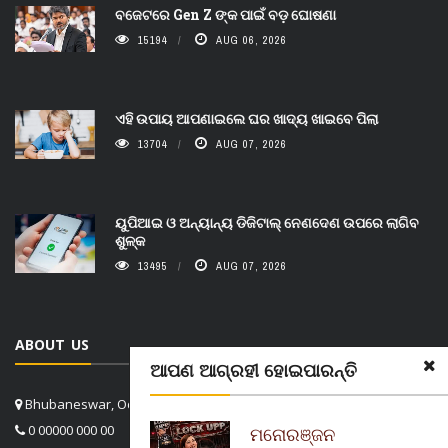
ବଜେଟରେ Gen Z ଙ୍କ ପାଇଁ ବଡ଼ ଘୋଷଣା
15194
AUG 06, 2026
ଏହି ଉପାୟ ଆପଣାଇଲେ ଘର ଖାଦ୍ୟ ଖାଇବେ ପିଲା
13704
AUG 07, 2026
ୟୁପିଆଇ ଓ ଅନ୍ୟାନ୍ୟ ଡିଜିଟାଲ୍ ନେଣଦେଣ ଉପରେ ଲାଗିବ
ଶୁଳ୍କ
13495
AUG 07, 2026
ABOUT US
ଆପଣ ଆଗ୍ରହୀ ହୋଇପାରନ୍ତି
Bhubaneswar, Odisha, India
0 00000 000 00
ମନୋରଞ୍ଜନ