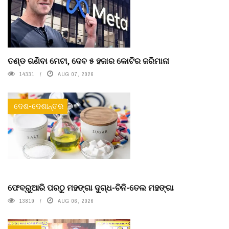
ତଣ୍ଡ ଗଣିବା ମେଟା, ଦେବ ୫ ହଜାର କୋଟିର ଜରିମାନା
14331
AUG 07, 2026
ଦେଶ-ଦେଶାନ୍ତର
ଫେବ୍ରୁଆରି ପରଠୁ ମହଙ୍ଗା ଦୁଗ୍ଧ-ଚିନି-ତେଲ ମହଙ୍ଗା
13819
AUG 06, 2026