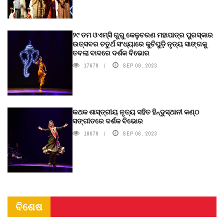
୨୯ ତମ ଓଏମ୍‌ସି ଗୁରୁ କେଳୁଚରଣ ମହାପାତ୍ର ପୁରସ୍କାର
ଉତ୍ସବର ଚତୁର୍ଥ ସଂଧ୍ୟାରେ କୁଚିପୁଡ଼ି ନୃତ୍ୟ ସାଙ୍ଗକୁ
ତବଲା ବାଦରେ ଦର୍ଶକ ବିଭୋର
17679
SEP 09, 2023
କଥକ ଶାସ୍ତ୍ରୀୟ ନୃତ୍ୟ ସହିତ ହିନ୍ଦୁସ୍ଥାନୀ କଣ୍ଠ
ସଙ୍ଗୀତରେ ଦର୍ଶକ ବିଭୋର
18079
SEP 06, 2023
ବିଶେଷ