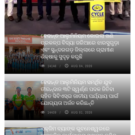
ବେଦାନ୍ତ ଆଲୁମିନିୟମ କୋଇଲା ଖଣି
ପ୍ରକଳ୍ପ ବିଦ୍ୟା ଜରିଆରେ ଝାରସୁଗୁଡ଼ା
ଏବଂ ସୁନ୍ଦରଗଡ଼ ଜିଲ୍ଲାରେ ଗ୍ରାମୀଣ
ଶିକ୍ଷାକୁ ସୁଦୃଢ଼ କରୁଛି
14146
AUG 04, 2026
ବେଦାନ୍ତ ଆଲୁମିନିୟମ ସମର୍ଥିତ ଯୁବ
ତୀରନ୍ଦାଜ ୩ଟି ସ୍ୱର୍ଣ୍ଣ ପଦକ ଜିତିବା
ସହିତ ସିବିଏସ୍ଇ ଜାତୀୟ ପର୍ଯ୍ୟାୟ ପାଇଁ
ଯୋଗ୍ୟତା ଅର୍ଜନ କରିଛନ୍ତି
14439
AUG 01, 2026
ଏକ୍ଜିମ ବ୍ୟାଙ୍କ ଭୁବନେଶ୍ୱରରେ