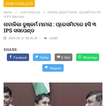
ଦେଶ-ଦେଶାନ୍ତର
Home
››
ଦେଶ-ଦେଶାନ୍ତର
››
ନାବାଳିକା ଦୁଷ୍କର୍ମ ମାମଲା : ପ୍ରେସମିଟରେ ହସି
୩ IPS ସସପେଣ୍ଡ
ନାବାଳିକା ଦୁଷ୍କର୍ମ ମାମଲା : ପ୍ରେସମିଟରେ ହସି ୩
IPS ସସପେଣ୍ଡ
2026-05-27 08:05:29
14280
SHARE:
Facebook
Twitter
E-Mail
WhatsApp
Telegram