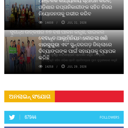
ଆଞ୍ଚଳିକ କାର୍ଯ୍ୟାଳୟ ସ୍ଥାପନ କରିବ,
ଓଡ଼ିଶାର ରପ୍ତାନିକାରୀଙ୍କ ସହିତ ନିଜର
ନିୟୋଜନତାକୁ ଗଭୀର କରିବ
14608
JUL 31, 2026
ସୁଗନ୍ଧ ଉତ୍କର୍ଷର ୭୭ ବର୍ଷ ପାଳନ କରୁଛି, ସାଇକଲ
ବେଦାନ୍ତ ଆଲୁମିନିୟମ କୋଇଲା ଖଣି
ପିୟୋର୍‌ ଅଗରବତୀ ଭୁବନେଶ୍ୱରରେ ପାର୍ବଣ କାଳୀନ
ଝାରସୁଗୁଡା ଏବଂ ସୁନ୍ଦରଗଡ଼ ଜିଲ୍ଲାରେ
ନବସୃଜନ ଉନ୍ମୋଚନ କଲା
ଦିବ୍ୟାଙ୍ଗଙ୍କ ପାଇଁ ସହାୟତାକୁ ବ୍ୟାପକ
ବାଉଁଶ ବିହୀନ କଠିନ ଧୂପ ଏବଂ ମେଦିନୀ ଜୁଡୱା କପ୍‌ ସାମ୍ବ୍ରାନି ପ୍ରଦର୍ଶିତ କରୁଛି; ନବସୃଜନ,
କରିଛି
ଦୀର୍ଘସ୍ଥାୟିତା ଏବଂ ଆଧ୍ୟାତ୍ମିକ ଅନୁଭୂତି ସହିତ ଓଡ଼ିଶା ପ୍ରତି ପ୍ରତିବଦ୍ଧତା ପୁନଃ ସୁଦୃଢୀକରଣ କରୁଛି
14258
JUL 29, 2026
ଅନଲାଇନ୍ ସଂଯୋଗ
67944
FOLLOWERS