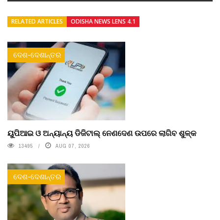
RELATED ARTICLES
ODISHA NEWS LENS 4.1
ଦେଶ-ଦେଶାନ୍ତର
ୟୁପିଆଇ ଓ ଅନ୍ୟାନ୍ୟ ଡିଜିଟାଲ୍ ନେଣଦେଣ ଉପରେ ଲାଗିବ ଶୁଳ୍କ
13495
AUG 07, 2026
ଦେଶ-ଦେଶାନ୍ତର