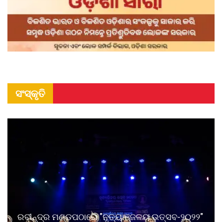
ସଂସ୍କୃତି
ରବୀନ୍ଦ୍ର ମଣ୍ଡପଠାରେ "ନୃତ୍ୟାଞ୍ଜଳୟ ଉତ୍ସବ-୨୦୨୨"