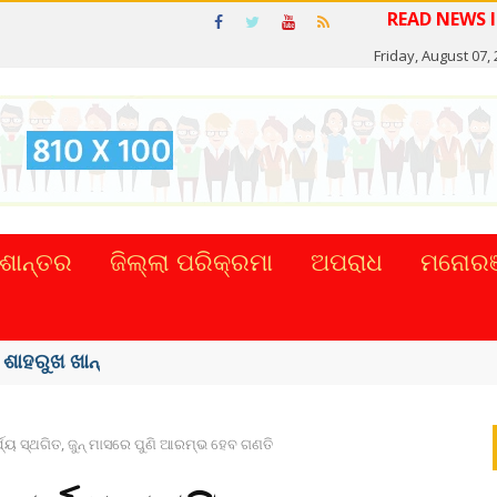
R
Friday, August 07,
ଶାନ୍ତର
ଜିଲ୍ଲା ପରିକ୍ରମା
ଅପରାଧ
ମନୋରଞ
୍କର ସିଂହଙ୍କ ...
୍ୟ ସ୍ଥଗିତ, ଜୁନ୍‌ ମାସରେ ପୁଣି ଆରମ୍ଭ ହେବ ଗଣତି