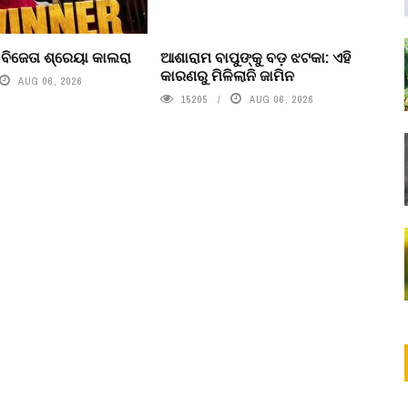
’ ବିଜେତା ଶ୍ରେୟା କାଲରା
ଆଶାରାମ ବାପୁଙ୍କୁ ବଡ଼ ଝଟକା: ଏହି
କାରଣରୁ ମିଳିଲାନି ଜାମିନ
AUG 06, 2026
15205
AUG 06, 2026