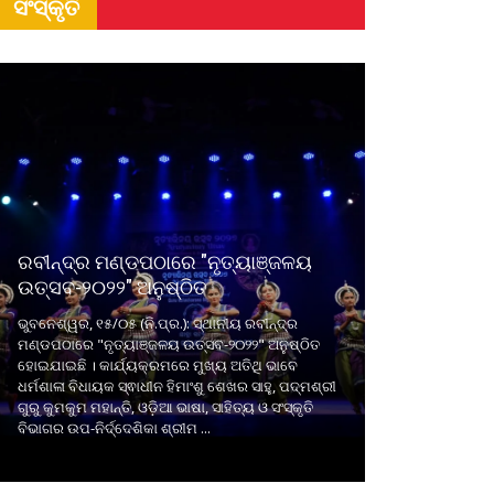
ସଂସ୍କୃତି
ରବୀନ୍ଦ୍ର ମଣ୍ଡପଠାରେ "ନୃତ୍ୟାଞ୍ଜଳୟ
ଉତ୍ସବ-୨୦୨୨" ଅନୁଷ୍ଠିତ
ଭୁବନେଶ୍ୱର, ୧୫/୦୫ (ନି.ପ୍ର.): ସ୍ଥାନୀୟ ରବୀନ୍ଦ୍ର
ମଣ୍ଡପଠାରେ "ନୃତ୍ୟାଞ୍ଜଳୟ ଉତ୍ସବ-୨୦୨୨" ଅନୁଷ୍ଠିତ
ହୋଇଯାଇଛି । କାର୍ଯ୍ୟକ୍ରମରେ ମୁଖ୍ୟ ଅତିଥି ଭାବେ
ଧର୍ମଶାଳା ବିଧାୟକ ସ୍ଵାଧୀନ ହିମାଂଶୁ ଶେଖର ସାହୁ, ପଦ୍ମଶ୍ରୀ
ଗୁରୁ କୁମକୁମ ମହାନ୍ତି, ଓଡ଼ିଆ ଭାଷା, ସାହିତ୍ୟ ଓ ସଂସ୍କୃତି
ବିଭାଗର ଉପ-ନିର୍ଦ୍ଦେଶିକା ଶ୍ରୀମ ...