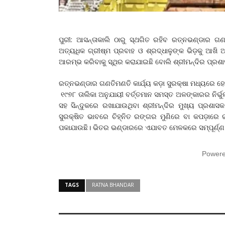
ପୁରୀ: ଆସନ୍ତାକାଲି ଠାରୁ ସ୍ଥଗିତ ରହିବ ରତ୍ନଭଣ୍ଡାର ଗଣ
ଅତ୍ୟଧିକ ଗ୍ରୀଷ୍ମ ପ୍ରବାହ ଓ ଶ୍ରଦ୍ଧାଳୁଙ୍କ ଭିଡ଼କୁ ଆଖି 
ଆରମ୍ଭ କରିବାକୁ ସ୍ଥିର କରାଯାଇଛି ବୋଲି ଶ୍ରୀମନ୍ଦିର ପ୍ରଶା
ରତ୍ନଭଣ୍ଡାର ଗଣତିମଣତି କାର୍ଯ୍ୟ କଡ଼ା ସୁରକ୍ଷା ମଧ୍ୟରେ ହ
୧୯୭୮ ତାଲିକା ଅନୁଯାୟୀ ବର୍ତ୍ତମାନ ସମସ୍ତ ଅଳଙ୍କାରର ନିର୍ଭୁ
ସହ ସିନ୍ଦୁକରେ ରଖାଯାଉଥିବା ଶ୍ରୀମନ୍ଦିର ମୁଖ୍ୟ ପ୍ରଶାସକ
ସୁରକ୍ଷିତ ଭାବରେ ଚିହ୍ନିତ ରଙ୍ଗର ମୁଣିରେ ବା କପଡ଼ାରେ ରଖି
ପକାଯାଉଛି। ଭିତର ଭଣ୍ଡାରରେ ଏଯାବତ ମେଳକରେ ସମ୍ପୂର୍ଣ୍ଣ ପୂ
Power
TAGS
RATNA BHANDAR