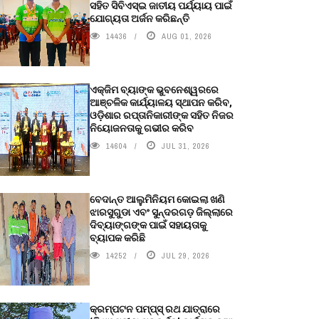
ସହିତ ସିବିଏସ୍ଇ ଜାତୀୟ ପର୍ଯ୍ୟାୟ ପାଇଁ
ଯୋଗ୍ୟତା ଅର୍ଜନ କରିଛନ୍ତି
14436
AUG 01, 2026
ଏକ୍ଜିମ ବ୍ୟାଙ୍କ ଭୁବନେଶ୍ୱରରେ
ଆଞ୍ଚଳିକ କାର୍ଯ୍ୟାଳୟ ସ୍ଥାପନ କରିବ,
ଓଡ଼ିଶାର ରପ୍ତାନିକାରୀଙ୍କ ସହିତ ନିଜର
ନିୟୋଜନତାକୁ ଗଭୀର କରିବ
14604
JUL 31, 2026
ବେଦାନ୍ତ ଆଲୁମିନିୟମ କୋଇଲା ଖଣି
ଝାରସୁଗୁଡା ଏବଂ ସୁନ୍ଦରଗଡ଼ ଜିଲ୍ଲାରେ
ଦିବ୍ୟାଙ୍ଗଙ୍କ ପାଇଁ ସହାୟତାକୁ
ବ୍ୟାପକ କରିଛି
14252
JUL 29, 2026
କ୍ରମ୍ପଟନ ପମ୍ପ୍‌ସ୍‌ ରଥ ଯାତ୍ରାରେ