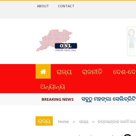
ABOUT
CONTACT
ରାଜ୍ୟ
ରାଜନୀତି
ଦେଶ-ଦେ
ଅନ୍ୟାନ୍ୟ
ବିଏସ୍‌ପିର ବିଧାୟକ ଉମା ଶଙ
BREAKING NEWS
ରାଜ୍ୟ
Home
››
ରାଜ୍ୟ
››
ରତ୍ନଭଣ୍ଡାର ଗଣତି କାର୍ଯ