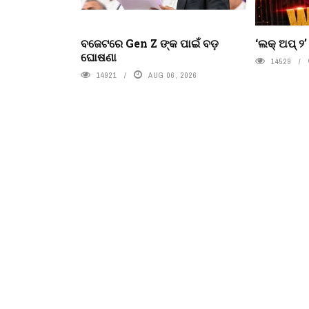
ବଜେଟରେ Gen Z ଙ୍କ ପାଇଁ ବଡ଼
‘ଲକ୍ ଅପ୍ ୨
ଘୋଷଣା
14529
14921
AUG 06, 2026