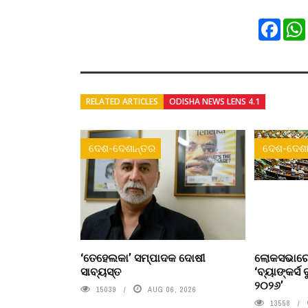
Faceb
RELATED ARTICLES
ODISHA NEWS LENS 4.1
ଦେଶ-ଦେଶାନ୍ତର
ଦେଶ-ଦେଶା
‘ତେହେଲକା’ ସମ୍ପାଦକ ଦୋଷୀ
ଲୋକସଭାରେ
ସାବ୍ୟସ୍ତ
‘ବ୍ୟାଙ୍କର୍ସ 
୨୦୨୬’
15039
AUG 06, 2026
13558