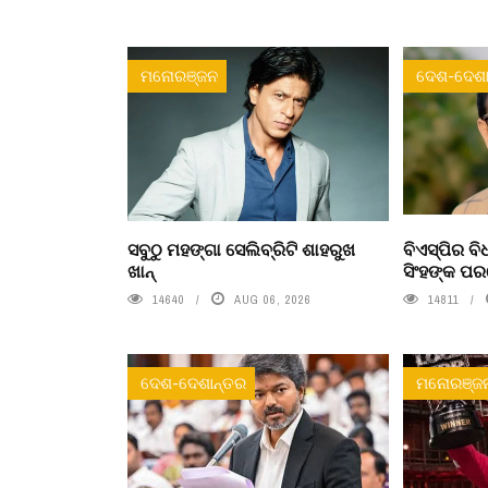
ମନୋରଞ୍ଜନ
ଦେଶ-ଦେଶା
ସବୁଠୁ ମହଙ୍ଗା ସେଲିବ୍ରିଟି ଶାହରୁଖ
ବିଏସ୍‌ପିର 
ଖାନ୍
ସିଂହଙ୍କ ପ
14640
AUG 06, 2026
14811
ଦେଶ-ଦେଶାନ୍ତର
ମନୋରଞ୍ଜ