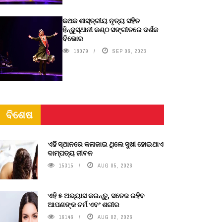
କଥକ ଶାସ୍ତ୍ରୀୟ ନୃତ୍ୟ ସହିତ
ହିନ୍ଦୁସ୍ଥାନୀ କଣ୍ଠ ସଙ୍ଗୀତରେ ଦର୍ଶକ
ବିଭୋର
18079
SEP 06, 2023
ବିଶେଷ
ଏହି ସ୍ଥାନରେ କଳାଜାଇ ଥିଲେ ସୁଖୀ ହୋଇଥାଏ
ଦାମ୍ପତ୍ୟ ଜୀବନ
15315
AUG 05, 2026
ଏହି ୫ ଅଭ୍ୟାସ କରନ୍ତୁ, ସତେଜ ରହିବ
ଆପଣଙ୍କ ଚର୍ମ ଏବଂ ଶରୀର
16146
AUG 02, 2026