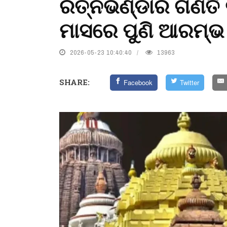
ରତ୍ନଭଣ୍ଡାର ଗଣତି କାର
ମାସରେ ପୁଣି ଆରମ୍ଭ
2026-05-23 10:40:40
13963
SHARE:
Facebook
Twitter