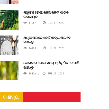
ମଧୁମେହ ରୋଗୀ କଞ୍ଚା କଳଦୀ ଖାଇବା
ଲାଭଦାୟକ
14992
JUL 31, 2026
ଥଣ୍ଡା ପାଗରେ କେଉଁ ଖାଦ୍ୟ ଖାଇବେ
ଜାଣନ୍ତୁ.....
14491
JUL 28, 2026
ଶୋଇବାର କେତେ ସମୟ ପୂର୍ବରୁ ପିଇବେ ପାଣି
ଜାଣନ୍ତୁ.....
16114
JUL 27, 2026
ବାଣିଜ୍ୟ