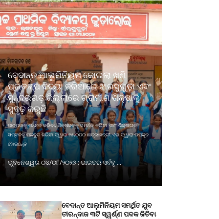
ବେଦାନ୍ତ ଆଲୁମିନିୟମ କୋଇଲା ଖଣି
ପ୍ରକଳ୍ପ ବିଦ୍ୟା ଜରିଆରେ ଝାରସୁଗୁଡ଼ା ଏବଂ
ସୁନ୍ଦରଗଡ଼ ଜିଲ୍ଲାରେ ଗ୍ରାମୀଣ ଶିକ୍ଷାକୁ
ସୁଦୃଢ଼ କରୁଛି
ପାଠପଢାକୁ ଉନ୍ନତ କରିବା, ଶିକ୍ଷକଙ୍କୁ ସମର୍ଥନ କରିବା ଏବଂ ଶିକ୍ଷାଗତ
ସମ୍ବଳକୁ ମଜବୁତ କରିବା ଦ୍ୱାରା ୨୫,୦୦୦ ଛାତ୍ରଛାତ୍ରୀ ଏହା ଦ୍ୱାରା ଉପକୃତ
ହୋଇଛନ୍ତି
ଭୁବନେଶ୍ୱର ୦୪/୦୮/୨୦୨୬ : ଭାରତର ସର୍ବବୃ ...
ବେଦାନ୍ତ ଆଲୁମିନିୟମ ସମର୍ଥିତ ଯୁବ
ତୀରନ୍ଦାଜ ୩ଟି ସ୍ୱର୍ଣ୍ଣ ପଦକ ଜିତିବା