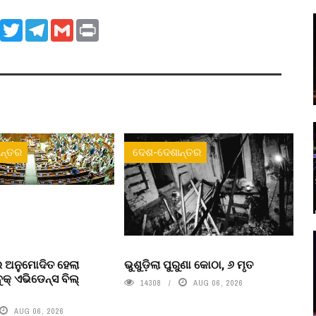
ook
WhatsApp
Twitter
Telegram
Gmail
Print
ନ୍ତର
ଦେଶ-ଦେଶାନ୍ତର
 ଅନୁମୋଦିତ ହେଲା
ଭୁଶୁଡ଼ିଲା ପୁରୁଣା କୋଠା, ୬ ମୃତ
ବୁକ୍ ଏଭିଡେନ୍ସ ବିଲ୍
14308
AUG 06, 2026
AUG 06, 2026