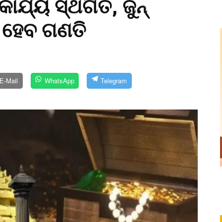
୍ଯ୍ୟ ସ୍ଥଗିତ, ଜୁନ୍‌
 ହେବ ଗଣତି
E-Mail
WhatsApp
Telegram