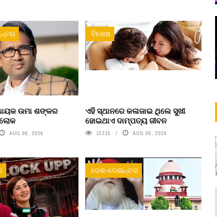
ନ୍ତର
ବିଶେଷ
ବିଧାୟକ ଉମା ଶଙ୍କର
ଏହି ସ୍ଥାନରେ କଳାଜାଇ ଥିଲେ ସୁଖୀ
ରଲୋକ
ହୋଇଥାଏ ଦାମ୍ପତ୍ୟ ଜୀବନ
AUG 06, 2026
15315
AUG 05, 2026
ନ
ଦେଶ-ଦେଶାନ୍ତର