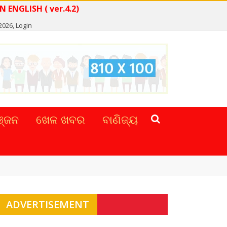
EAD NEWS IN ENGLISH ( ver.4.2)
 2026,
Login
୍ଜନ
ଖେଳ ଖବର
ବାଣିଜ୍ୟ
ADVERTISEMENT