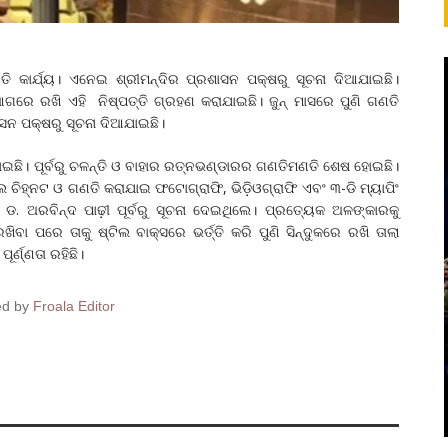
ତି କାର୍ଯ୍ୟ। ଏନେଇ ଶ୍ରୀମନ୍ଦିର ପ୍ରଶାସନ ପକ୍ଷରୁ ସୂଚନା ଦିଆଯାଇଛି।
ଆଗରେ ରଖି ଏହି ନିଷ୍ପତ୍ତି ଗ୍ରହଣ କରାଯାଇଛି। ଜୁନ୍‌ ମାସରେ ପୁଣି ଗଣତି
ସନ ପକ୍ଷରୁ ସୂଚନା ଦିଆଯାଇଛି।
ୋଇଛି। ପୂର୍ବରୁ ଚଳନ୍ତି ଓ ବାହାର ରତ୍ନଭଣ୍ଡାରର ଗଣତିମଣତି ଶେଷ ହୋଇଛି।
ଲ ଚିହ୍ନଟ ଓ ଗଣତି କରାଯାଇ ଫଟୋଗ୍ରାଫି, ଭିଡ଼ିଓଗ୍ରାଫି ଏବଂ ୩-ଡି ମ୍ୟାପିଂ
 ଡ. ଅରବିନ୍ଦ ପାଢ଼ୀ ପୂର୍ବରୁ ସୂଚନା ଦେଇଥି‌ଲେ। ପ୍ରତ୍ୟେକ ଅଳଙ୍କାରକୁ
ବା ପରେ ତାକୁ ଷ୍ଟିଲ ବାକ୍ସରେ ଭର୍ତ୍ତି କରି ପୁଣି ସିନ୍ଦୁକରେ ରଖି ତାଲା
ର୍ଣ୍ଣତା ରହିଛି।
ed by
Froala Editor