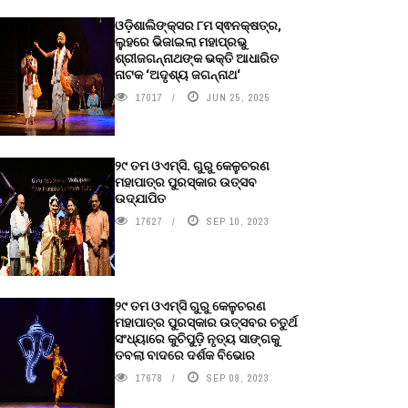
ଓଡ଼ିଶାଲିଙ୍କ୍ସର ୮ମ ସ୍ଵନକ୍ଷତ୍ର,
ଲୁହରେ ଭିଜାଇଲା ମହାପ୍ରଭୁ
ଶ୍ରୀଜଗନ୍ନାଥଙ୍କ ଭକ୍ତି ଆଧାରିତ
ନାଟକ ‘ଅଦୃଶ୍ୟ ଜଗନ୍ନାଥ‘
17017
JUN 25, 2025
୨୯ ତମ ଓଏମ୍‌ସି. ଗୁରୁ କେଳୁଚରଣ
ମହାପାତ୍ର ପୁରସ୍କାର ଉତ୍ସବ
ଉଦ୍‍ଯାପିତ
17627
SEP 10, 2023
୨୯ ତମ ଓଏମ୍‌ସି ଗୁରୁ କେଳୁଚରଣ
ମହାପାତ୍ର ପୁରସ୍କାର ଉତ୍ସବର ଚତୁର୍ଥ
ସଂଧ୍ୟାରେ କୁଚିପୁଡ଼ି ନୃତ୍ୟ ସାଙ୍ଗକୁ
ତବଲା ବାଦରେ ଦର୍ଶକ ବିଭୋର
17678
SEP 09, 2023