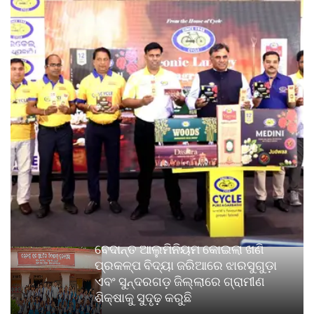
ବେଦାନ୍ତ ଆଲୁମିନିୟମ କୋଇଲା ଖଣି
ପ୍ରକଳ୍ପ ବିଦ୍ୟା ଜରିଆରେ ଝାରସୁଗୁଡ଼ା
ଏବଂ ସୁନ୍ଦରଗଡ଼ ଜିଲ୍ଲାରେ ଗ୍ରାମୀଣ
ଶିକ୍ଷାକୁ ସୁଦୃଢ଼ କରୁଛି