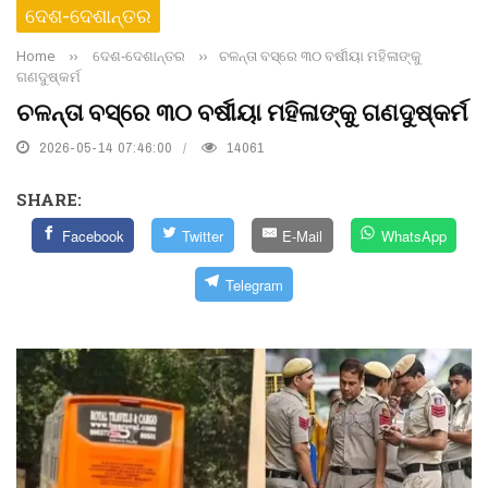
ଦେଶ-ଦେଶାନ୍ତର
Home
››
ଦେଶ-ଦେଶାନ୍ତର
››
ଚଳନ୍ତା ବସ୍‌ରେ ୩୦ ବର୍ଷୀୟା ମହିଳାଙ୍କୁ
ଗଣଦୁଷ୍କର୍ମ
ଚଳନ୍ତା ବସ୍‌ରେ ୩୦ ବର୍ଷୀୟା ମହିଳାଙ୍କୁ ଗଣଦୁଷ୍କର୍ମ
2026-05-14 07:46:00
14061
SHARE:
Facebook
Twitter
E-Mail
WhatsApp
Telegram