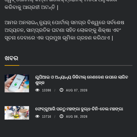
କରିବାକୁ ଆଗ୍ରହୀ ଅଟନ୍ତି |
ଆମର ଅନଲାଇନ୍ ନ୍ୟୁଜ୍ ପୋର୍ଟାଲ୍ ସମଗ୍ର ବିଶ୍ୱରେ ସର୍ବଶେଷ
ଅଦ୍ୟତନ, ସାମ୍ପ୍ରତିକ ଘଟଣା ସହିତ ଲୋକଙ୍କୁ ଶିକ୍ଷା ଏବଂ
ସୂଚନା ଦେବାରେ ଏକ ପ୍ରମୁଖ ଭୂମିକା ଗ୍ରହଣ କରିଥାଏ |
ଖବର
ୟୁପିଆଇ ଓ ଅନ୍ୟାନ୍ୟ ଡିଜିଟାଲ୍ ନେଣଦେଣ ଉପରେ ଲାଗିବ
ଶୁଳ୍କ
13386
AUG 07, 2026
ଫେବ୍ରୁଆରି ପରଠୁ ମହଙ୍ଗା ଦୁଗ୍ଧ-ଚିନି-ତେଲ ମହଙ୍ଗା
13716
AUG 06, 2026