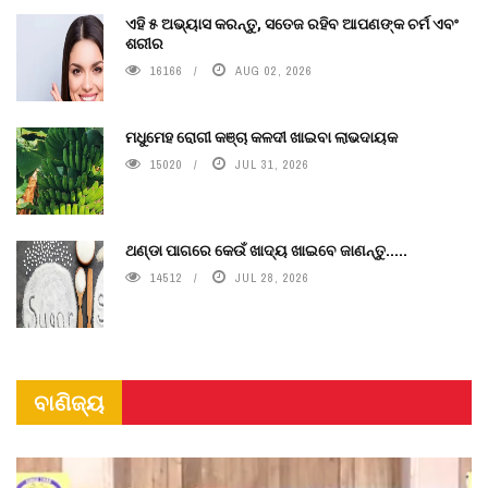
ଏହି ୫ ଅଭ୍ୟାସ କରନ୍ତୁ, ସତେଜ ରହିବ ଆପଣଙ୍କ ଚର୍ମ ଏବଂ
ଶରୀର
16166
AUG 02, 2026
ମଧୁମେହ ରୋଗୀ କଞ୍ଚା କଳଦୀ ଖାଇବା ଲାଭଦାୟକ
15020
JUL 31, 2026
ଥଣ୍ଡା ପାଗରେ କେଉଁ ଖାଦ୍ୟ ଖାଇବେ ଜାଣନ୍ତୁ.....
14512
JUL 28, 2026
ବାଣିଜ୍ୟ