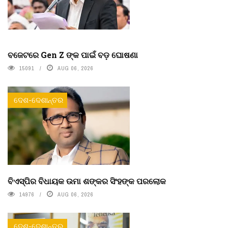
ବଜେଟରେ Gen Z ଙ୍କ ପାଇଁ ବଡ଼ ଘୋଷଣା
15091
AUG 06, 2026
ଦେଶ-ଦେଶାନ୍ତର
ବିଏସ୍‌ପିର ବିଧାୟକ ଉମା ଶଙ୍କର ସିଂହଙ୍କ ପରଲୋକ
14976
AUG 06, 2026
ଦେଶ-ଦେଶାନ୍ତର