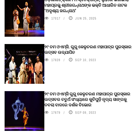
ମହାପ୍ରଭୁ ଶ୍ରୀଜଗନ୍ନାଥଙ୍କ ଭକ୍ତି ଆଧାରିତ ନାଟକ
‘ଅଦୃଶ୍ୟ ଜଗନ୍ନାଥ‘
17017
JUN 25, 2025
୨୯ ତମ ଓଏମ୍‌ସି. ଗୁରୁ କେଳୁଚରଣ ମହାପାତ୍ର ପୁରସ୍କାର
ଉତ୍ସବ ଉଦ୍‍ଯାପିତ
17628
SEP 10, 2023
୨୯ ତମ ଓଏମ୍‌ସି ଗୁରୁ କେଳୁଚରଣ ମହାପାତ୍ର ପୁରସ୍କାର
ଉତ୍ସବର ଚତୁର୍ଥ ସଂଧ୍ୟାରେ କୁଚିପୁଡ଼ି ନୃତ୍ୟ ସାଙ୍ଗକୁ
ତବଲା ବାଦରେ ଦର୍ଶକ ବିଭୋର
17679
SEP 09, 2023