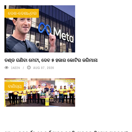
ଦେଶ-ଦେଶାନ୍ତର
ତଣ୍ଡ ଗଣିବା ମେଟା, ଦେବ ୫ ହଜାର କୋଟିର ଜରିମାନା
14224
AUG 07, 2026
ବାଣିଜ୍ୟ