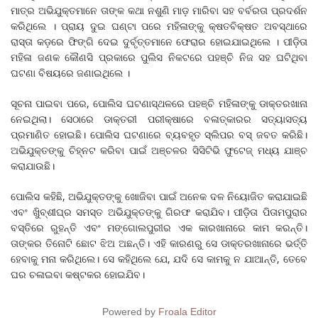
ମାତ୍ର ଅଭିଯୁକ୍ତମାନେ ତାଙ୍କ କଥା ନଶୁଣି ମାଡ଼ ମାରିବା ସହ ବର୍ବରତା ପ୍ରଦର୍ଶନ
କରିଥିଲେ । ପ୍ରାୟ ଦୁଇ ଘଣ୍ଟା ପରେ ମହିଳାଙ୍କୁ କ୍ଷତବିକ୍ଷତ ଅବସ୍ଥାରେ
ରାସ୍ତା କଡ଼ରେ ଫିଙ୍ଗି ଦେଇ ଦୁର୍ବୃତ୍ତମାନେ ଫେରାର ହୋଇଯାଇଥିଲେ । ପୀଡ଼ିତା
ମହିଳା ଜଣକ କୌଣସି ପ୍ରକାରେ ପୁଲିସ ନିକଟରେ ପହଞ୍ଚି ନିଜ ସହ ଘଟିଥିବା
ଘଟଣା ବିଷୟରେ ଜଣାଇଥିଲେ ।
ସୂଚନା ପାଇବା ପରେ, ପୋଲିସ ଘଟଣାସ୍ଥଳରେ ପହଞ୍ଚି ମହିଳାଙ୍କୁ ଡାକ୍ତରଖାନା
ନେଇଥିଲା। ସେଠାରେ ଡାକ୍ତରୀ ପରୀକ୍ଷାରେ ବଳାତ୍କାରର ସତ୍ୟାସତ୍ୟ
ପ୍ରମାଣିତ ହୋଇଛି। ପୋଲିସ ଘଟଣାରେ ବ୍ୟବହୃତ ସ୍ଲିପର ବସ୍‌ ଜବତ କରିଛି।
ଅଭିଯୁକ୍ତଙ୍କୁ ଚିହ୍ନଟ କରିବା ପାଇଁ ଅଞ୍ଚଳର ସିସିଟିଭି ଫୁଟେଜ୍‌ ମଧ୍ୟ ଯାଞ୍ଚ
କରାଯାଉଛି।
ପୋଲିସ କହିଛି, ଅଭିଯୁକ୍ତଙ୍କୁ ଖୋଜିବା ପାଇଁ ଅନେକ ଦଳ ନିୟୋଜିତ କରାଯାଇଛି
ଏବଂ ଖିୁବ୍‌ଶୀଘ୍ର ସମସ୍ତ ଅଭିଯୁକ୍ତଙ୍କୁ ଗିରଫ କରାଯିବ। ପୀଡ଼ିତା ପିତାମପୁରାର
ବସ୍ତିରେ ରୁହନ୍ତି ଏବଂ ମଙ୍ଗୋଲପୁରୀର ଏକ କାରଖାନାରେ କାମ କରନ୍ତି।
ତାଙ୍କର ତିନୋଟି ଛୋଟ ଝିଅ ଅଛନ୍ତି। ଏହି କାରଣରୁ ସେ ଡାକ୍ତରଖାନାରେ ଭର୍ତ୍ତି
ହେବାକୁ ମନା କରିଥିଲେ। ସେ କହିଥିଲେ ଯେ, ଯଦି ସେ କାମକୁ ନ ଯାଆନ୍ତି, ତେବେ
ଘର ଚଳାଇବା କଷ୍ଟକର ହୋଇଯିବ।
Powered by
Froala Editor