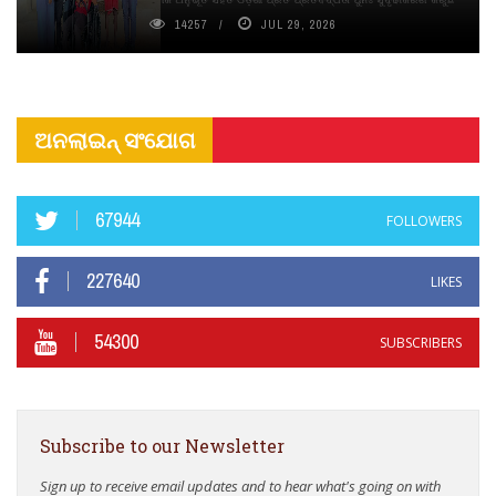
14257
JUL 29, 2026
ଅନଲାଇନ୍ ସଂଯୋଗ
67944
FOLLOWERS
227640
LIKES
54300
SUBSCRIBERS
Subscribe to our Newsletter
Sign up to receive email updates and to hear what's going on with