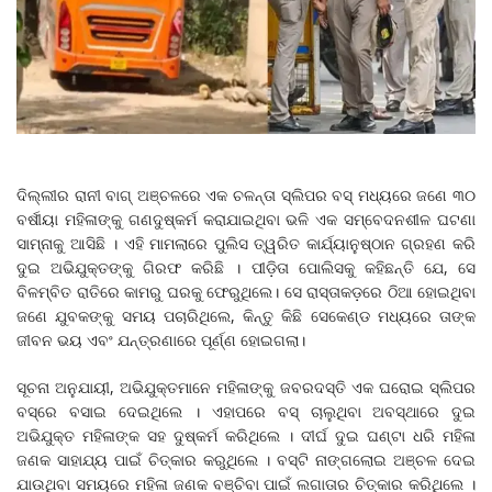
ଦିଲ୍ଲୀର ରାନୀ ବାଗ୍ ଅଞ୍ଚଳରେ ଏକ ଚଳନ୍ତା ସ୍ଲିପର ବସ୍ ମଧ୍ୟରେ ଜଣେ ୩୦
ବର୍ଷୀୟା ମହିଳାଙ୍କୁ ଗଣଦୁଷ୍କର୍ମ କରାଯାଇଥିବା ଭଳି ଏକ ସମ୍ବେଦନଶୀଳ ଘଟଣା
ସାମ୍ନାକୁ ଆସିଛି । ଏହି ମାମଲାରେ ପୁଲିସ ତ୍ୱରିତ କାର୍ଯ୍ୟାନୁଷ୍ଠାନ ଗ୍ରହଣ କରି
ଦୁଇ ଅଭିଯୁକ୍ତଙ୍କୁ ଗିରଫ କରିଛି । ପୀଡ଼ିତା ପୋଲିସକୁ କହିଛନ୍ତି ଯେ, ସେ
ବିଳମ୍ବିତ ରାତିରେ କାମରୁ ଘରକୁ ଫେରୁଥିଲେ। ସେ ରାସ୍ତାକଡ଼ରେ ଠିଆ ହୋଇଥିବା
ଜଣେ ଯୁବକଙ୍କୁ ସମୟ ପଚାରିଥିଲେ, କିନ୍ତୁ କିଛି ସେକେଣ୍ଡ ମଧ୍ୟରେ ତାଙ୍କ
ଜୀବନ ଭୟ ଏବଂ ଯନ୍ତ୍ରଣାରେ ପୂର୍ଣ୍ଣ ହୋଇଗଲା।
ସୂଚନା ଅନୁଯାୟୀ, ଅଭିଯୁକ୍ତମାନେ ମହିଳାଙ୍କୁ ଜବରଦସ୍ତି ଏକ ଘରୋଇ ସ୍ଲିପର
ବସ୍‌ରେ ବସାଇ ଦେଇଥିଲେ । ଏହାପରେ ବସ୍ ଚାଲୁଥିବା ଅବସ୍ଥାରେ ଦୁଇ
ଅଭିଯୁକ୍ତ ମହିଳାଙ୍କ ସହ ଦୁଷ୍କର୍ମ କରିଥିଲେ । ଦୀର୍ଘ ଦୁଇ ଘଣ୍ଟା ଧରି ମହିଳା
ଜଣକ ସାହାଯ୍ୟ ପାଇଁ ଚିତ୍କାର କରୁଥିଲେ । ବସ୍‌ଟି ନାଙ୍ଗଲୋଇ ଅଞ୍ଚଳ ଦେଇ
ଯାଉଥିବା ସମୟରେ ମହିଳା ଜଣକ ବଞ୍ଚିବା ପାଇଁ ଲଗାତାର ଚିତ୍କାର କରିଥିଲେ ।