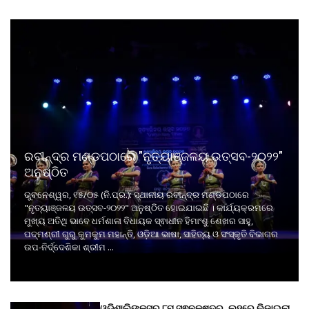
ରବୀନ୍ଦ୍ର ମଣ୍ଡପଠାରେ "ନୃତ୍ୟାଞ୍ଜଳୟ ଉତ୍ସବ-୨୦୨୨"
ଅନୁଷ୍ଠିତ
ଭୁବନେଶ୍ୱର, ୧୫/୦୫ (ନି.ପ୍ର.): ସ୍ଥାନୀୟ ରବୀନ୍ଦ୍ର ମଣ୍ଡପଠାରେ
"ନୃତ୍ୟାଞ୍ଜଳୟ ଉତ୍ସବ-୨୦୨୨" ଅନୁଷ୍ଠିତ ହୋଇଯାଇଛି । କାର୍ଯ୍ୟକ୍ରମରେ
ମୁଖ୍ୟ ଅତିଥି ଭାବେ ଧର୍ମଶାଳା ବିଧାୟକ ସ୍ଵାଧୀନ ହିମାଂଶୁ ଶେଖର ସାହୁ,
ପଦ୍ମଶ୍ରୀ ଗୁରୁ କୁମକୁମ ମହାନ୍ତି, ଓଡ଼ିଆ ଭାଷା, ସାହିତ୍ୟ ଓ ସଂସ୍କୃତି ବିଭାଗର
ଉପ-ନିର୍ଦ୍ଦେଶିକା ଶ୍ରୀମ ...
ଓଡ଼ିଶାଲିଙ୍କ୍ସର ୮ମ ସ୍ଵନକ୍ଷତ୍ର, ଲୁହରେ ଭିଜାଇଲା