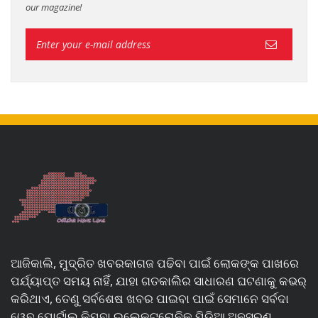
our magazine!
ଆଜିକାଲି, ମୁଦ୍ରିତ ଖବରକାଗଜ ପଢିବା ପାଇଁ ଲୋକଙ୍କ ପାଖରେ
ପର୍ଯ୍ୟାପ୍ତ ସମୟ ନାହିଁ, ଯାହା ଗତକାଲିର ସାଧାରଣ ଘଟଣାକୁ କଭର୍
କରିଥାଏ, ତେଣୁ ସର୍ବଶେଷ ଖବର ପାଇବା ପାଇଁ ସେମାନେ ସର୍ବଦା
ୱେବ୍ ପୋର୍ଟାଲ୍ କିମ୍ବା ଇଲେକ୍ଟ୍ରୋନିକ୍ ମିଡିଆ ଅନୁସରଣ