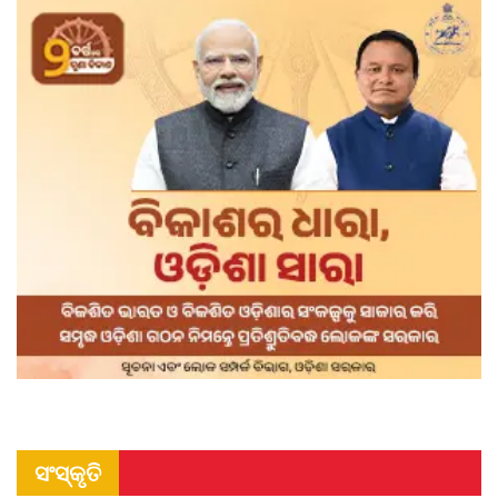
ସଂସ୍କୃତି