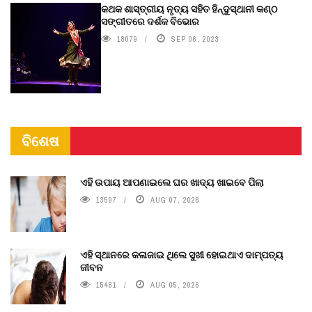
କଥକ ଶାସ୍ତ୍ରୀୟ ନୃତ୍ୟ ସହିତ ହିନ୍ଦୁସ୍ଥାନୀ କଣ୍ଠ
ସଙ୍ଗୀତରେ ଦର୍ଶକ ବିଭୋର
18079
SEP 06, 2023
ବିଶେଷ
ଏହି ଉପାୟ ଆପଣାଇଲେ ଘର ଖାଦ୍ୟ ଖାଇବେ ପିଲା
13597
AUG 07, 2026
ଏହି ସ୍ଥାନରେ କଳାଜାଇ ଥିଲେ ସୁଖୀ ହୋଇଥାଏ ଦାମ୍ପତ୍ୟ
ଜୀବନ
15481
AUG 05, 2026