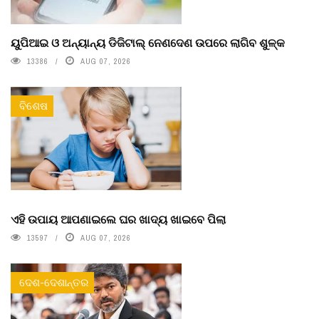
ୟୁପିଆଇ ଓ ଅନ୍ୟାନ୍ୟ ଡିଜିଟାଲ୍ ନେଣଦେଣ ଉପରେ ଲାଗିବ ଶୁଳ୍କ
13386
AUG 07, 2026
ବିଶେଷ
ଏହି ଉପାୟ ଆପଣାଇଲେ ଘର ଖାଦ୍ୟ ଖାଇବେ ପିଲା
13597
AUG 07, 2026
ଦେଶ-ଦେଶାନ୍ତର