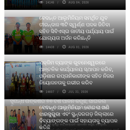
14145
AUG 04, 2026
ବେଦାନ୍ତ ଆଲୁମିନିୟମ ସମର୍ଥିତ ଯୁବ
ତୀରନ୍ଦାଜ ୩ଟି ସ୍ୱର୍ଣ୍ଣ ପଦକ ଜିତିବା
ସହିତ ସିବିଏସ୍ଇ ଜାତୀୟ ପର୍ଯ୍ୟାୟ ପାଇଁ
ଯୋଗ୍ୟତା ଅର୍ଜନ କରିଛନ୍ତି
14438
AUG 01, 2026
ଏକ୍ଜିମ ବ୍ୟାଙ୍କ ଭୁବନେଶ୍ୱରରେ
ଆଞ୍ଚଳିକ କାର୍ଯ୍ୟାଳୟ ସ୍ଥାପନ କରିବ,
ଓଡ଼ିଶାର ରପ୍ତାନିକାରୀଙ୍କ ସହିତ ନିଜର
ନିୟୋଜନତାକୁ ଗଭୀର କରିବ
14607
JUL 31, 2026
ସୁଗନ୍ଧ ଉତ୍କର୍ଷର ୭୭ ବର୍ଷ ପାଳନ କରୁଛି, ସାଇକଲ
ବେଦାନ୍ତ ଆଲୁମିନିୟମ କୋଇଲା ଖଣି
ପିୟୋର୍‌ ଅଗରବତୀ ଭୁବନେଶ୍ୱରରେ ପାର୍ବଣ କାଳୀନ
ଝାରସୁଗୁଡା ଏବଂ ସୁନ୍ଦରଗଡ଼ ଜିଲ୍ଲାରେ
ନବସୃଜନ ଉନ୍ମୋଚନ କଲା
ଦିବ୍ୟାଙ୍ଗଙ୍କ ପାଇଁ ସହାୟତାକୁ ବ୍ୟାପକ
ବାଉଁଶ ବିହୀନ କଠିନ ଧୂପ ଏବଂ ମେଦିନୀ ଜୁଡୱା କପ୍‌ ସାମ୍ବ୍ରାନି ପ୍ରଦର୍ଶିତ କରୁଛି; ନବସୃଜନ,
କରିଛି
ଦୀର୍ଘସ୍ଥାୟିତା ଏବଂ ଆଧ୍ୟାତ୍ମିକ ଅନୁଭୂତି ସହିତ ଓଡ଼ିଶା ପ୍ରତି ପ୍ରତିବଦ୍ଧତା ପୁନଃ ସୁଦୃଢୀକରଣ କରୁଛି