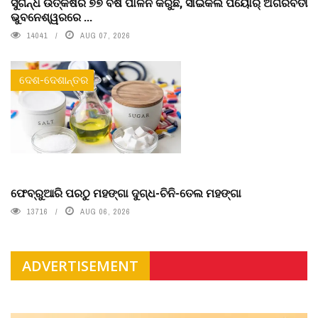
ସୁଗନ୍ଧ ଉତ୍କର୍ଷର ୭୭ ବର୍ଷ ପାଳନ କରୁଛି, ସାଇକଲ ପିୟୋର୍‌ ଅଗରବତୀ
ଭୁବନେଶ୍ୱରରେ ...
14041
AUG 07, 2026
ଦେଶ-ଦେଶାନ୍ତର
ଫେବ୍ରୁଆରି ପରଠୁ ମହଙ୍ଗା ଦୁଗ୍ଧ-ଚିନି-ତେଲ ମହଙ୍ଗା
13716
AUG 06, 2026
ADVERTISEMENT