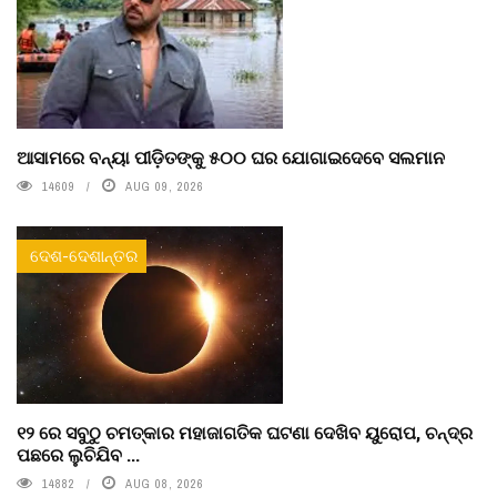
ଆସାମରେ ବନ୍ୟା ପୀଡ଼ିତଙ୍କୁ ୫୦୦ ଘର ଯୋଗାଇଦେବେ ସଲମାନ
14609
AUG 09, 2026
ଦେଶ-ଦେଶାନ୍ତର
୧୨ ରେ ସବୁଠୁ ଚମତ୍କାର ମହାଜାଗତିକ ଘଟଣା ଦେଖିବ ୟୁରୋପ, ଚନ୍ଦ୍ର
ପଛରେ ଲୁଚିଯିବ ...
14882
AUG 08, 2026