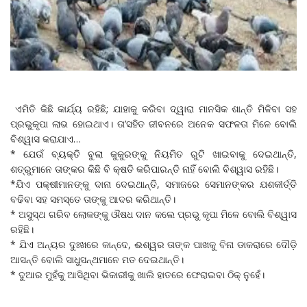
ଏମିତି କିଛି କାର୍ଯ୍ୟ ରହିଛି; ଯାହାକୁ କରିବା ଦ୍ୱାରା ମାନସିକ ଶାନ୍ତି ମିଳିବା ସହ
ପ୍ରଭୁକୃପା ଲାଭ ହୋଇଥାଏ। ତା’ସହିତ ଜୀବନରେ ଅନେକ ସଫଳତା ମିଳେ ବୋଲି
ବିଶ୍ୱାସ କରାଯାଏ…
* ଯେଉଁ ବ୍ୟକ୍ତି ବୁଲା କୁକୁରଙ୍କୁ ନିୟମିତ ରୁଟି ଖାଇବାକୁ ଦେଇଥାନ୍ତି,
ଶତ୍ରୁମାନେ ତାଙ୍କର କିଛି ବି କ୍ଷତି କରିପାରନ୍ତି ନାହିଁ ବୋଲି ବିଶ୍ୱାସ ରହିଛି।
*ଯିଏ ପକ୍ଷୀମାନଙ୍କୁ ଦାନା ଦେଇଥାନ୍ତି, ସମାଜରେ ସେମାନଙ୍କର ଯଶକୀର୍ତ୍ତି
ବଢିବା ସହ ସମସ୍ତେ ତାଙ୍କୁ ଆଦର କରିଥାନ୍ତି।
* ଅସୁସ୍ଥ ଗରିବ ଲୋକଙ୍କୁ ଔଷଧ ଦାନ କଲେ ପ୍ରଭୁ କୃପା ମିଳେ ବୋଲି ବିଶ୍ୱାସ
ରହିଛି।
* ଯିଏ ଅନ୍ୟର ଦୁଃଖରେ କାନ୍ଦେ, ଈଶ୍ୱର ତାଙ୍କ ପାଖକୁ ବିନା ଡାକରାରେ ଦୌଡ଼ି
ଆସନ୍ତି ବୋଲି ସାଧୁସନ୍ଥମାନେ ମତ ଦେଇଥାନ୍ତି।
* ଦୁଆର ମୁହଁକୁ ଆସିଥିବା ଭିକାରୀକୁ ଖାଲି ହାତରେ ଫେରାଇବା ଠିକ୍‌ ନୁହେଁ।