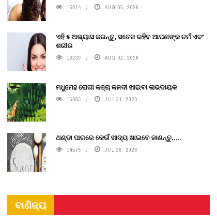
15814
AUG 05, 2026
ଏହି ୫ ଅଭ୍ୟାସ କରନ୍ତୁ, ସତେଜ ରହିବ ଆପଣଙ୍କ ଚର୍ମ ଏବଂ
ଶରୀର
16230
AUG 02, 2026
ମଧୁମେହ ରୋଗୀ କଞ୍ଚା କଳଦୀ ଖାଇବା ଲାଭଦାୟକ
15083
JUL 31, 2026
ଥଣ୍ଡା ପାଗରେ କେଉଁ ଖାଦ୍ୟ ଖାଇବେ ଜାଣନ୍ତୁ.....
14575
JUL 28, 2026
ବାଣିଜ୍ୟ