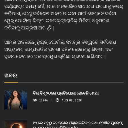
ପର୍ଯ୍ୟାପ୍ତ ସମୟ ନାହିଁ, ଯାହା ଗତକାଲିର ସାଧାରଣ ଘଟଣାକୁ କଭର୍
କରିଥାଏ, ତେଣୁ ସର୍ବଶେଷ ଖବର ପାଇବା ପାଇଁ ସେମାନେ ସର୍ବଦା
ୱେବ୍ ପୋର୍ଟାଲ୍ କିମ୍ବା ଇଲେକ୍ଟ୍ରୋନିକ୍ ମିଡିଆ ଅନୁସରଣ
କରିବାକୁ ଆଗ୍ରହୀ ଅଟନ୍ତି |
ଆମର ଅନଲାଇନ୍ ନ୍ୟୁଜ୍ ପୋର୍ଟାଲ୍ ସମଗ୍ର ବିଶ୍ୱରେ ସର୍ବଶେଷ
ଅଦ୍ୟତନ, ସାମ୍ପ୍ରତିକ ଘଟଣା ସହିତ ଲୋକଙ୍କୁ ଶିକ୍ଷା ଏବଂ
ସୂଚନା ଦେବାରେ ଏକ ପ୍ରମୁଖ ଭୂମିକା ଗ୍ରହଣ କରିଥାଏ |
ଖବର
ବିଗ୍ ବିସ୍ ୨୦ରେ ପ୍ରତିଯୋଗୀ ହେବେନି ଶେୟା
15264
AUG 09, 2026
୧୨ ରେ ସବୁଠୁ ଚମତ୍କାର ମହାଜାଗତିକ ଘଟଣା ଦେଖିବ ୟୁରୋପ,
ଚନ୍ଦ୍ର ପଛରେ ଲୁଚିଯିବ ସୂର୍ଯ୍ୟ