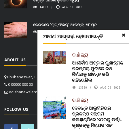
14882
AUG 08, 2026
କେରଳରେ ‘ରାଟ୍ ଫିଭର୍’ ଆତଙ୍କ, ୫୮ ମୃତ
14917
AUG 08, 2026
ଆପଣ ଆଗ୍ରହୀ ହୋଇପାରନ୍ତି
ବାଣିଜ୍ୟ
ABOUT US
ଆଶୀର୍ବାଦ ଅଟ୍ଟାର ଗୁଣାତ୍ମକ
ପରମ୍ପରା ପୁରୀରେ ରଥ
ନିର୍ମାଣକୁ ଜୀବନ୍ତ କରି
Bhubaneswar, Odisha, India
ଗଢିତୋଳିଲା
0 00000 000 00
13930
AUG 09, 2026
odishanewslens@gmail.com
ବାଣିଜ୍ୟ
ବେଦାନ୍ତ ଆଲୁମିନିୟର
FOLLOW US
ପ୍ରକଳ୍ପ ସଙ୍ଗମ
କଳାହାଣ୍ଡିରେ ୪୦୦ରୁ ଉର୍ଦ୍ଧ
କୃଷକଙ୍କୁ ନିରାପଦ ଏବଂ