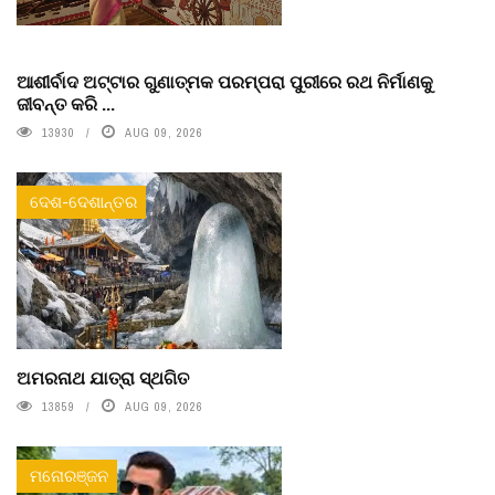
ଆଶୀର୍ବାଦ ଅଟ୍ଟାର ଗୁଣାତ୍ମକ ପରମ୍ପରା ପୁରୀରେ ରଥ ନିର୍ମାଣକୁ
ଜୀବନ୍ତ କରି ...
13930
AUG 09, 2026
ଦେଶ-ଦେଶାନ୍ତର
ଅମରନାଥ ଯାତ୍ରା ସ୍ଥଗିତ
13859
AUG 09, 2026
ମନୋରଞ୍ଜନ