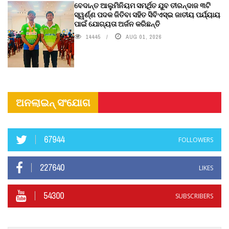
ବେଦାନ୍ତ ଆଲୁମିନିୟମ ସମର୍ଥିତ ଯୁବ ତୀରନ୍ଦାଜ ୩ଟି
ସ୍ୱର୍ଣ୍ଣ ପଦକ ଜିତିବା ସହିତ ସିବିଏସ୍ଇ ଜାତୀୟ ପର୍ଯ୍ୟାୟ
ପାଇଁ ଯୋଗ୍ୟତା ଅର୍ଜନ କରିଛନ୍ତି
14445
AUG 01, 2026
ଅନଲାଇନ୍ ସଂଯୋଗ
67944
FOLLOWERS
227640
LIKES
54300
SUBSCRIBERS