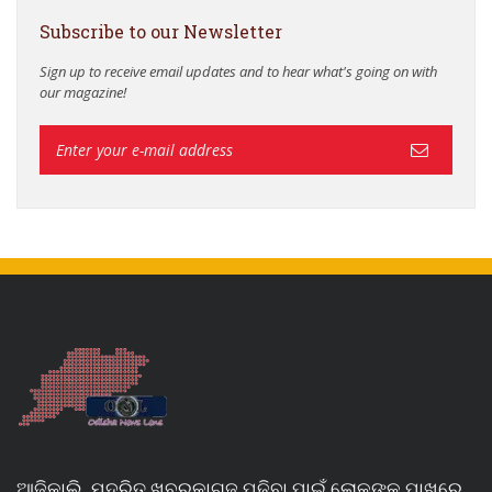
Subscribe to our Newsletter
Sign up to receive email updates and to hear what's going on with
our magazine!
ଆଜିକାଲି, ମୁଦ୍ରିତ ଖବରକାଗଜ ପଢିବା ପାଇଁ ଲୋକଙ୍କ ପାଖରେ