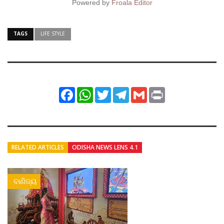
Powered by
Froala Editor
TAGS
LIFE STYLE
Facebook
WhatsApp
Twitter
Telegram
Gmail
Print
RELATED ARTICLES
ODISHA NEWS LENS 4.1
ବାଣିଜ୍ୟ