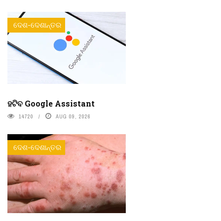
ଦେଶ-ଦେଶାନ୍ତର
ହଟିବ Google Assistant
14720
AUG 09, 2026
ଦେଶ-ଦେଶାନ୍ତର