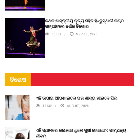
କଥକ ଶାସ୍ତ୍ରୀୟ ନୃତ୍ୟ ସହିତ ହିନ୍ଦୁସ୍ଥାନୀ କଣ୍ଠ
ସଙ୍ଗୀତରେ ଦର୍ଶକ ବିଭୋର
18081
SEP 06, 2023
ବିଶେଷ
ଏହି ଉପାୟ ଆପଣାଇଲେ ଘର ଖାଦ୍ୟ ଖାଇବେ ପିଲା
14132
AUG 07, 2026
ଏହି ସ୍ଥାନରେ କଳାଜାଇ ଥିଲେ ସୁଖୀ ହୋଇଥାଏ ଦାମ୍ପତ୍ୟ
ଜୀବନ