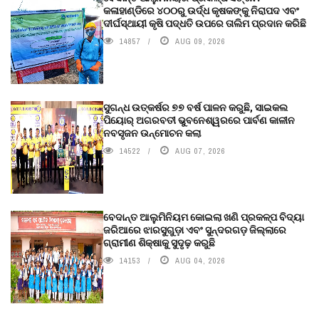
କଳାହାଣ୍ଡିରେ ୪୦୦ରୁ ଉର୍ଦ୍ଧ କୃଷକଙ୍କୁ ନିରାପଦ ଏବଂ
ଦୀର୍ଘସ୍ଥାୟୀ କୃଷି ପଦ୍ଧତି ଉପରେ ତାଲିମ ପ୍ରଦାନ କରିଛି
14857
AUG 09, 2026
ସୁଗନ୍ଧ ଉତ୍କର୍ଷର ୭୭ ବର୍ଷ ପାଳନ କରୁଛି, ସାଇକଲ
ପିୟୋର୍‌ ଅଗରବତୀ ଭୁବନେଶ୍ୱରରେ ପାର୍ବଣ କାଳୀନ
ନବସୃଜନ ଉନ୍ମୋଚନ କଲା
14522
AUG 07, 2026
ବେଦାନ୍ତ ଆଲୁମିନିୟମ କୋଇଲା ଖଣି ପ୍ରକଳ୍ପ ବିଦ୍ୟା
ଜରିଆରେ ଝାରସୁଗୁଡ଼ା ଏବଂ ସୁନ୍ଦରଗଡ଼ ଜିଲ୍ଲାରେ
ଗ୍ରାମୀଣ ଶିକ୍ଷାକୁ ସୁଦୃଢ଼ କରୁଛି
14153
AUG 04, 2026