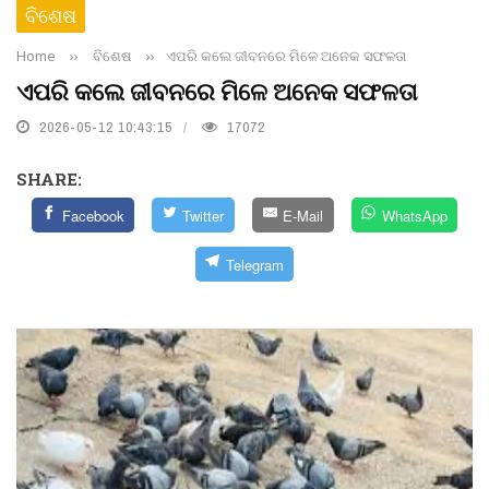
ବିଶେଷ
Home
››
ବିଶେଷ
››
ଏପରି କଲେ ଜୀବନରେ ମିଳେ ଅନେକ ସଫଳତା
ଏପରି କଲେ ଜୀବନରେ ମିଳେ ଅନେକ ସଫଳତା
2026-05-12 10:43:15
17072
SHARE:
Facebook
Twitter
E-Mail
WhatsApp
Telegram