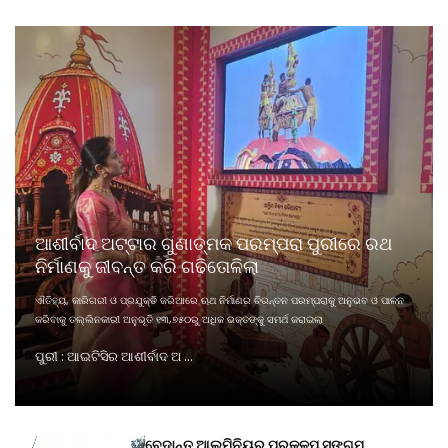
ଆଶୀର୍ବାଦ ଅଟ୍ଟାର ଗୁଣାତ୍ମକ ପରମ୍ପରା ପୁରୀରେ ରଥ
ନିର୍ମାଣକୁ ଜୀବନ୍ତ କରି ଗଢିତୋଳିଲା
ଐତିହ୍ୟ, କାରିଗରୀ ଓ ପ୍ରଯୁକ୍ତି ଜରିଆରେ ଋଥ ନିର୍ମାଣର ଚିରନ୍ତନ ପରମ୍ପରାକୁ ଅନୁଭବ ଓ ପାଳନ
କରିବାକୁ ତଲ୍ଲିନକାରୀ ଅନୁଭୂତି ୧୩,୭୫୦ରୁ ଅଧିକ ଭକ୍ତଙ୍କୁ ସମର୍ଥ କରାଇଲା
ପୁରୀ : ଆଇଟିସିର ଆଶୀର୍ବାଦ ଅ ...
ବେଦାନ୍ତ ଆଲୁମିନିୟର ପ୍ରକଳ୍ପ ସଙ୍ଗମ