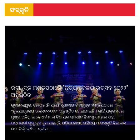
ସଂସ୍କୃତି
ରବୀନ୍ଦ୍ର ମଣ୍ଡପଠାରେ "ନୃତ୍ୟାଞ୍ଜଳୟ ଉତ୍ସବ-୨୦୨୨"
ଅନୁଷ୍ଠିତ
ଭୁବନେଶ୍ୱର, ୧୫/୦୫ (ନି.ପ୍ର.): ସ୍ଥାନୀୟ ରବୀନ୍ଦ୍ର ମଣ୍ଡପଠାରେ
"ନୃତ୍ୟାଞ୍ଜଳୟ ଉତ୍ସବ-୨୦୨୨" ଅନୁଷ୍ଠିତ ହୋଇଯାଇଛି । କାର୍ଯ୍ୟକ୍ରମରେ
ମୁଖ୍ୟ ଅତିଥି ଭାବେ ଧର୍ମଶାଳା ବିଧାୟକ ସ୍ଵାଧୀନ ହିମାଂଶୁ ଶେଖର ସାହୁ,
ପଦ୍ମଶ୍ରୀ ଗୁରୁ କୁମକୁମ ମହାନ୍ତି, ଓଡ଼ିଆ ଭାଷା, ସାହିତ୍ୟ ଓ ସଂସ୍କୃତି ବିଭାଗର
ଉପ-ନିର୍ଦ୍ଦେଶିକା ଶ୍ରୀମ ...