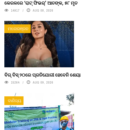
କେରଳରେ ‘ରାଟ୍ ଫିଭର୍’ ଆତଙ୍କ, ୫୮ ମୃତ
14917
AUG 08, 2026
ମନୋରଞ୍ଜନ
ବିଗ୍ ବିସ୍ ୨୦ରେ ପ୍ରତିଯୋଗୀ ହେବେନି ଶେୟା
15264
AUG 09, 2026
ବାଣିଜ୍ୟ