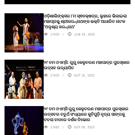
ଓଡ଼ିଶାଲିଙ୍କ୍ସର ୮ମ ସ୍ଵନକ୍ଷତ୍ର, ଲୁହରେ ଭିଜାଇଲା
ମହାପ୍ରଭୁ ଶ୍ରୀଜଗନ୍ନାଥଙ୍କ ଭକ୍ତି ଆଧାରିତ ନାଟକ
‘ଅଦୃଶ୍ୟ ଜଗନ୍ନାଥ‘
17020
JUN 25, 2025
୨୯ ତମ ଓଏମ୍‌ସି. ଗୁରୁ କେଳୁଚରଣ ମହାପାତ୍ର ପୁରସ୍କାର
ଉତ୍ସବ ଉଦ୍‍ଯାପିତ
17632
SEP 10, 2023
୨୯ ତମ ଓଏମ୍‌ସି ଗୁରୁ କେଳୁଚରଣ ମହାପାତ୍ର ପୁରସ୍କାର
ଉତ୍ସବର ଚତୁର୍ଥ ସଂଧ୍ୟାରେ କୁଚିପୁଡ଼ି ନୃତ୍ୟ ସାଙ୍ଗକୁ
ତବଲା ବାଦରେ ଦର୍ଶକ ବିଭୋର
17682
SEP 09, 2023