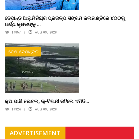
ବେଦାନ୍ତ ଆଲୁମିନିୟର ପ୍ରକଳ୍ପ ସଙ୍ଗମ କଳାହାଣ୍ଡିରେ ୪୦୦ରୁ
ଉର୍ଦ୍ଧ କୃଷକଙ୍କୁ ...
14857
AUG 09, 2026
ଦେଶ-ଦେଶାନ୍ତର
କୂଅ ପାଣି ହଲଚଲ, ଭୂ-ବିଜ୍ଞାନୀ କହିଲେ ଏମିତି...
14324
AUG 09, 2026
ADVERTISEMENT