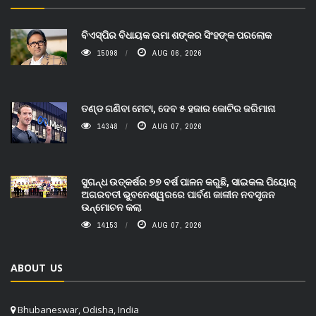
ବିଏସ୍‌ପିର ବିଧାୟକ ଉମା ଶଙ୍କର ସିଂହଙ୍କ ପରଲୋକ
15098
AUG 06, 2026
ତଣ୍ଡ ଗଣିବା ମେଟା, ଦେବ ୫ ହଜାର କୋଟିର ଜରିମାନା
14348
AUG 07, 2026
ସୁଗନ୍ଧ ଉତ୍କର୍ଷର ୭୭ ବର୍ଷ ପାଳନ କରୁଛି, ସାଇକଲ ପିୟୋର୍‌
ଅଗରବତୀ ଭୁବନେଶ୍ୱରରେ ପାର୍ବଣ କାଳୀନ ନବସୃଜନ
ଉନ୍ମୋଚନ କଲା
14153
AUG 07, 2026
ABOUT US
Bhubaneswar, Odisha, India