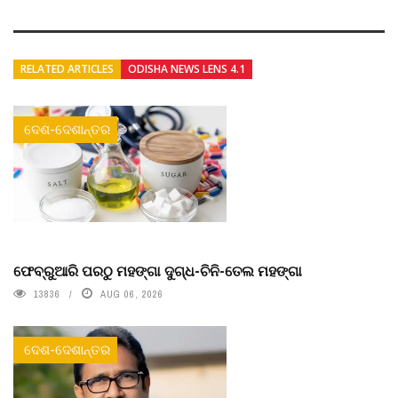
RELATED ARTICLES
ODISHA NEWS LENS 4.1
ଦେଶ-ଦେଶାନ୍ତର
ଫେବ୍ରୁଆରି ପରଠୁ ମହଙ୍ଗା ଦୁଗ୍ଧ-ଚିନି-ତେଲ ମହଙ୍ଗା
13836
AUG 06, 2026
ଦେଶ-ଦେଶାନ୍ତର