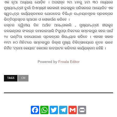
ଏକ ନୂଆ ଅଧ୍ୟାୟ ଯୋଡ଼ିବ । ଅପରାହ୍ନ ୨ଟା ୪୫ରୁ ୪ଟା ୩୦ ମଧ୍ୟରେ
ମୁଖ୍ୟମନ୍ତ୍ରୀ ବୁର୍ଲା ପିଏମ୍‌ଶ୍ରୀ ସରକାରୀ ହାଇସ୍କୁଲ ପରିସରରେ ଆୟୋଜିତ ଏକ
ସ୍ୱତନ୍ତ୍ର କାର୍ଯ୍ୟକ୍ରମରେ ଯୋଗଦେଇ ବିଭିନ୍ନ ଉନ୍ନୟନମୂଳକ ପ୍ରକଳ୍ପର
ଭିତ୍ତିପ୍ରସ୍ତର ସ୍ଥାପନ ଓ ଲୋକାର୍ପଣ କରିବେ ।
ଗସ୍ତର ଦ୍ୱିତୀୟ ଦିନ ଅର୍ଥାତ ଆସନ୍ତାକାଲି , ମୁଖ୍ୟମନ୍ତ୍ରୀ ହୀରାକୁଦ
ଜଳଭଣ୍ଡାର ସଂଲଗ୍ନ ଜମାଦାରପାଲି ଟିପୁପଡ଼ା ନିକଟରେ ସମ୍ବଲପୁର ସହର ପାଇଁ
୨୪ ଘଣ୍ଟିଆ ଜଳଯୋଗାଣ ପ୍ରକଳ୍ପର ଶିଳାନ୍ୟାସ କରିବେ । ଏହାସହ ସକାଳ
୧୧ଟା ୫୦ ମିନିଟରେ ସମ୍ବଲପୁର ଜିଲ୍ଲା ମୁଖ୍ୟ ଚିକିତ୍ସାଳୟରେ ନୂତନ ଭାବେ
ନିର୍ମିତ 'ଟ୍ରମା କେୟାର' କୋଠାର ଉଦଘାଟନ କରିବାର କାର୍ଯ୍ୟକ୍ରମ ରହିଛି ।
Powered by
Froala Editor
TAGS
CM
Facebook
WhatsApp
Twitter
Telegram
Gmail
Print