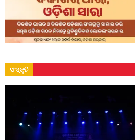
ସଂସ୍କୃତି