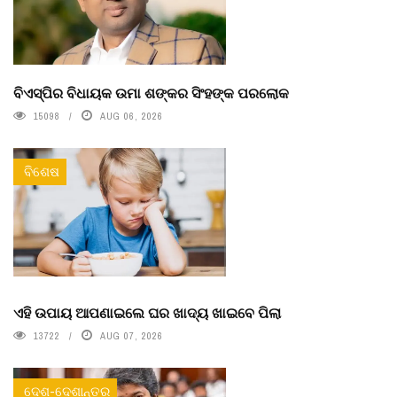
ବିଏସ୍‌ପିର ବିଧାୟକ ଉମା ଶଙ୍କର ସିଂହଙ୍କ ପରଲୋକ
15098
AUG 06, 2026
ବିଶେଷ
ଏହି ଉପାୟ ଆପଣାଇଲେ ଘର ଖାଦ୍ୟ ଖାଇବେ ପିଲା
13722
AUG 07, 2026
ଦେଶ-ଦେଶାନ୍ତର