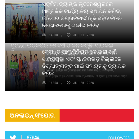
ଏକ୍ଜିମ ବ୍ୟାଙ୍କ ଭୁବନେଶ୍ୱରରେ
ଆଞ୍ଚଳିକ କାର୍ଯ୍ୟାଳୟ ସ୍ଥାପନ କରିବ,
ଓଡ଼ିଶାର ରପ୍ତାନିକାରୀଙ୍କ ସହିତ ନିଜର
ନିୟୋଜନତାକୁ ଗଭୀର କରିବ
14608
JUL 31, 2026
ସୁଗନ୍ଧ ଉତ୍କର୍ଷର ୭୭ ବର୍ଷ ପାଳନ କରୁଛି, ସାଇକଲ
ବେଦାନ୍ତ ଆଲୁମିନିୟମ କୋଇଲା ଖଣି
ପିୟୋର୍‌ ଅଗରବତୀ ଭୁବନେଶ୍ୱରରେ ପାର୍ବଣ କାଳୀନ
ଝାରସୁଗୁଡା ଏବଂ ସୁନ୍ଦରଗଡ଼ ଜିଲ୍ଲାରେ
ନବସୃଜନ ଉନ୍ମୋଚନ କଲା
ଦିବ୍ୟାଙ୍ଗଙ୍କ ପାଇଁ ସହାୟତାକୁ ବ୍ୟାପକ
ବାଉଁଶ ବିହୀନ କଠିନ ଧୂପ ଏବଂ ମେଦିନୀ ଜୁଡୱା କପ୍‌ ସାମ୍ବ୍ରାନି ପ୍ରଦର୍ଶିତ କରୁଛି; ନବସୃଜନ,
କରିଛି
ଦୀର୍ଘସ୍ଥାୟିତା ଏବଂ ଆଧ୍ୟାତ୍ମିକ ଅନୁଭୂତି ସହିତ ଓଡ଼ିଶା ପ୍ରତି ପ୍ରତିବଦ୍ଧତା ପୁନଃ ସୁଦୃଢୀକରଣ କରୁଛି
14258
JUL 29, 2026
ଅନଲାଇନ୍ ସଂଯୋଗ
67944
FOLLOWERS