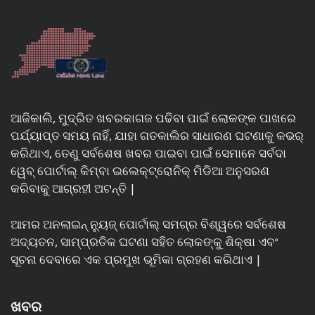
ଆଜିକାଲି, ମୁଦ୍ରିତ ଖବରକାଗଜ ପଢିବା ପାଇଁ ଲୋକଙ୍କ ପାଖରେ
ପର୍ଯ୍ୟାପ୍ତ ସମୟ ନାହିଁ, ଯାହା ଗତକାଲିର ସାଧାରଣ ଘଟଣାକୁ କଭର୍
କରିଥାଏ, ତେଣୁ ସର୍ବଶେଷ ଖବର ପାଇବା ପାଇଁ ସେମାନେ ସର୍ବଦା
ୱେବ୍ ପୋର୍ଟାଲ୍ କିମ୍ବା ଇଲେକ୍ଟ୍ରୋନିକ୍ ମିଡିଆ ଅନୁସରଣ
କରିବାକୁ ଆଗ୍ରହୀ ଅଟନ୍ତି |
ଆମର ଅନଲାଇନ୍ ନ୍ୟୁଜ୍ ପୋର୍ଟାଲ୍ ସମଗ୍ର ବିଶ୍ୱରେ ସର୍ବଶେଷ
ଅଦ୍ୟତନ, ସାମ୍ପ୍ରତିକ ଘଟଣା ସହିତ ଲୋକଙ୍କୁ ଶିକ୍ଷା ଏବଂ
ସୂଚନା ଦେବାରେ ଏକ ପ୍ରମୁଖ ଭୂମିକା ଗ୍ରହଣ କରିଥାଏ |
ଖବର