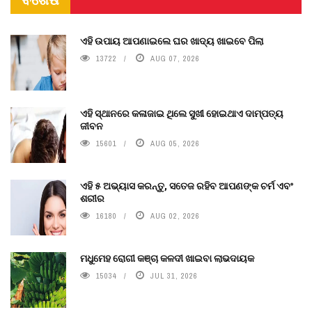
ଏହି ଉପାୟ ଆପଣାଇଲେ ଘର ଖାଦ୍ୟ ଖାଇବେ ପିଲା
13722
AUG 07, 2026
ଏହି ସ୍ଥାନରେ କଳାଜାଇ ଥିଲେ ସୁଖୀ ହୋଇଥାଏ ଦାମ୍ପତ୍ୟ
ଜୀବନ
15601
AUG 05, 2026
ଏହି ୫ ଅଭ୍ୟାସ କରନ୍ତୁ, ସତେଜ ରହିବ ଆପଣଙ୍କ ଚର୍ମ ଏବଂ
ଶରୀର
16180
AUG 02, 2026
ମଧୁମେହ ରୋଗୀ କଞ୍ଚା କଳଦୀ ଖାଇବା ଲାଭଦାୟକ
15034
JUL 31, 2026