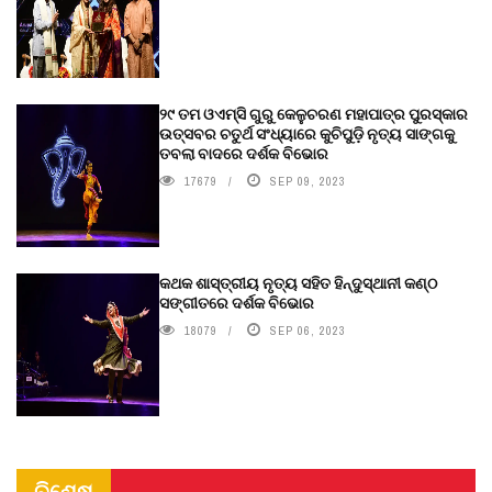
୨୯ ତମ ଓଏମ୍‌ସି ଗୁରୁ କେଳୁଚରଣ ମହାପାତ୍ର ପୁରସ୍କାର
ଉତ୍ସବର ଚତୁର୍ଥ ସଂଧ୍ୟାରେ କୁଚିପୁଡ଼ି ନୃତ୍ୟ ସାଙ୍ଗକୁ
ତବଲା ବାଦରେ ଦର୍ଶକ ବିଭୋର
17679
SEP 09, 2023
କଥକ ଶାସ୍ତ୍ରୀୟ ନୃତ୍ୟ ସହିତ ହିନ୍ଦୁସ୍ଥାନୀ କଣ୍ଠ
ସଙ୍ଗୀତରେ ଦର୍ଶକ ବିଭୋର
18079
SEP 06, 2023
ବିଶେଷ