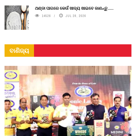
ଥଣ୍ଡା ପାଗରେ କେଉଁ ଖାଦ୍ୟ ଖାଇବେ ଜାଣନ୍ତୁ.....
14526
JUL 28, 2026
ବାଣିଜ୍ୟ