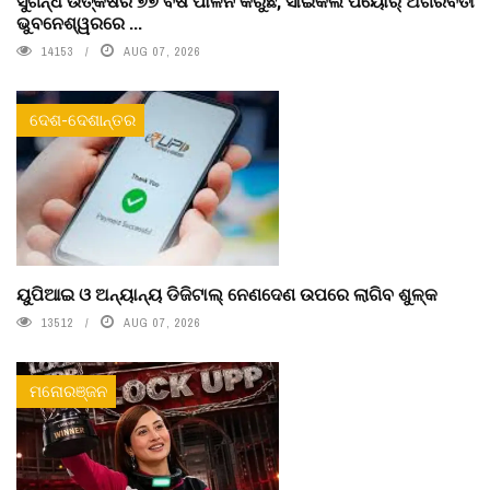
ସୁଗନ୍ଧ ଉତ୍କର୍ଷର ୭୭ ବର୍ଷ ପାଳନ କରୁଛି, ସାଇକଲ ପିୟୋର୍‌ ଅଗରବତୀ
ଭୁବନେଶ୍ୱରରେ ...
14153
AUG 07, 2026
ଦେଶ-ଦେଶାନ୍ତର
ୟୁପିଆଇ ଓ ଅନ୍ୟାନ୍ୟ ଡିଜିଟାଲ୍ ନେଣଦେଣ ଉପରେ ଲାଗିବ ଶୁଳ୍କ
13512
AUG 07, 2026
ମନୋରଞ୍ଜନ