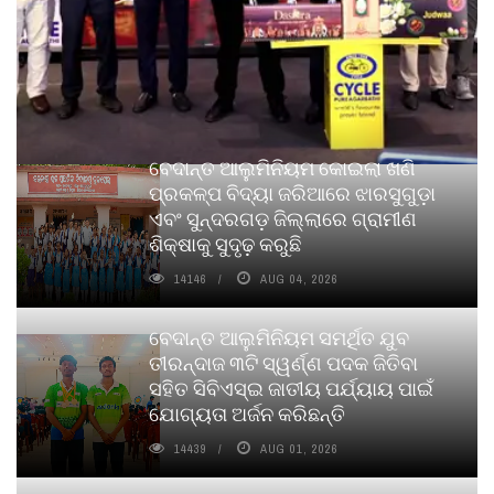
ବେଦାନ୍ତ ଆଲୁମିନିୟମ କୋଇଲା ଖଣି
ପ୍ରକଳ୍ପ ବିଦ୍ୟା ଜରିଆରେ ଝାରସୁଗୁଡ଼ା
ଏବଂ ସୁନ୍ଦରଗଡ଼ ଜିଲ୍ଲାରେ ଗ୍ରାମୀଣ
ଶିକ୍ଷାକୁ ସୁଦୃଢ଼ କରୁଛି
14146
AUG 04, 2026
ବେଦାନ୍ତ ଆଲୁମିନିୟମ ସମର୍ଥିତ ଯୁବ
ତୀରନ୍ଦାଜ ୩ଟି ସ୍ୱର୍ଣ୍ଣ ପଦକ ଜିତିବା
ସହିତ ସିବିଏସ୍ଇ ଜାତୀୟ ପର୍ଯ୍ୟାୟ ପାଇଁ
ଯୋଗ୍ୟତା ଅର୍ଜନ କରିଛନ୍ତି
14439
AUG 01, 2026