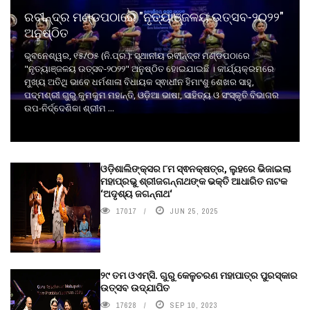
ରବୀନ୍ଦ୍ର ମଣ୍ଡପଠାରେ "ନୃତ୍ୟାଞ୍ଜଳୟ ଉତ୍ସବ-୨୦୨୨"
ଅନୁଷ୍ଠିତ
ଭୁବନେଶ୍ୱର, ୧୫/୦୫ (ନି.ପ୍ର.): ସ୍ଥାନୀୟ ରବୀନ୍ଦ୍ର ମଣ୍ଡପଠାରେ
"ନୃତ୍ୟାଞ୍ଜଳୟ ଉତ୍ସବ-୨୦୨୨" ଅନୁଷ୍ଠିତ ହୋଇଯାଇଛି । କାର୍ଯ୍ୟକ୍ରମରେ
ମୁଖ୍ୟ ଅତିଥି ଭାବେ ଧର୍ମଶାଳା ବିଧାୟକ ସ୍ଵାଧୀନ ହିମାଂଶୁ ଶେଖର ସାହୁ,
ପଦ୍ମଶ୍ରୀ ଗୁରୁ କୁମକୁମ ମହାନ୍ତି, ଓଡ଼ିଆ ଭାଷା, ସାହିତ୍ୟ ଓ ସଂସ୍କୃତି ବିଭାଗର
ଉପ-ନିର୍ଦ୍ଦେଶିକା ଶ୍ରୀମ ...
ଓଡ଼ିଶାଲିଙ୍କ୍ସର ୮ମ ସ୍ଵନକ୍ଷତ୍ର, ଲୁହରେ ଭିଜାଇଲା
ମହାପ୍ରଭୁ ଶ୍ରୀଜଗନ୍ନାଥଙ୍କ ଭକ୍ତି ଆଧାରିତ ନାଟକ
‘ଅଦୃଶ୍ୟ ଜଗନ୍ନାଥ‘
17017
JUN 25, 2025
୨୯ ତମ ଓଏମ୍‌ସି. ଗୁରୁ କେଳୁଚରଣ ମହାପାତ୍ର ପୁରସ୍କାର
ଉତ୍ସବ ଉଦ୍‍ଯାପିତ
17628
SEP 10, 2023