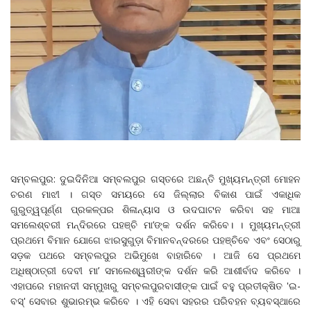
ସମ୍ବଲପୁର: ଦୁଇଦିନିଆ ସମ୍ବଲପୁର ଗସ୍ତରେ ଅଛନ୍ତି ମୁଖ୍ୟମନ୍ତ୍ରୀ ମୋହନ
ଚରଣ ମାଝୀ । ଗସ୍ତ ସମୟରେ ସେ ଜିଲ୍ଲାର ବିକାଶ ପାଇଁ ଏକାଧିକ
ଗୁରୁତ୍ୱପୂର୍ଣ୍ଣ ପ୍ରକଳ୍ପର ଶିଳାନ୍ୟାସ ଓ ଉଦଘାଟନ କରିବା ସହ ମାଆ
ସମଲେଶ୍ବରୀ ମନ୍ଦିରରେ ପହଞ୍ଚି ମା’ଙ୍କ ଦର୍ଶନ କରିବେ। । ମୁଖ୍ୟମନ୍ତ୍ରୀ
ପ୍ରଥମେ ବିମାନ ଯୋଗେ ଝାରସୁଗୁଡ଼ା ବିମାନବନ୍ଦରରେ ପହଞ୍ଚିବେ ଏବଂ ସେଠାରୁ
ସଡ଼କ ପଥରେ ସମ୍ବଲପୁର ଅଭିମୁଖେ ବାହାରିବେ । ଆଜି ସେ ପ୍ରଥମେ
ଅଧିଷ୍ଠାତ୍ରୀ ଦେବୀ ମା’ ସମଲେଶ୍ୱରୀଙ୍କ ଦର୍ଶନ କରି ଆଶୀର୍ବାଦ କରିବେ ।
ଏହାପରେ ମହାନଦୀ ସମ୍ମୁଖରୁ ସମ୍ବଲପୁରବାସୀଙ୍କ ପାଇଁ ବହୁ ପ୍ରତୀକ୍ଷିତ 'ଇ-
ବସ୍' ସେବାର ଶୁଭାରମ୍ଭ କରିବେ । ଏହି ସେବା ସହରର ପରିବହନ ବ୍ୟବସ୍ଥାରେ