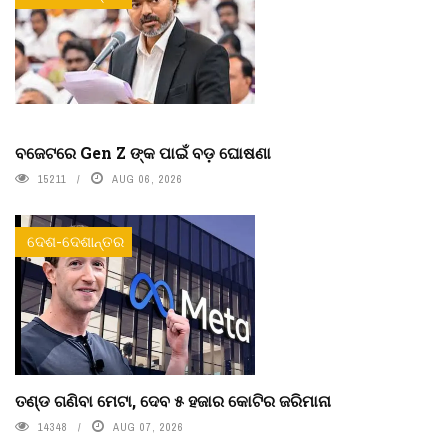
ବଜେଟରେ Gen Z ଙ୍କ ପାଇଁ ବଡ଼ ଘୋଷଣା
15211
AUG 06, 2026
ଦେଶ-ଦେଶାନ୍ତର
ତଣ୍ଡ ଗଣିବା ମେଟା, ଦେବ ୫ ହଜାର କୋଟିର ଜରିମାନା
14348
AUG 07, 2026