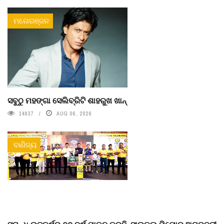
ମନୋରଞ୍ଜନ
ସବୁଠୁ ମହଙ୍ଗା ସେଲିବ୍ରିଟି ଶାହରୁଖ ଖାନ୍
14937
AUG 06, 2026
ବାଣିଜ୍ୟ