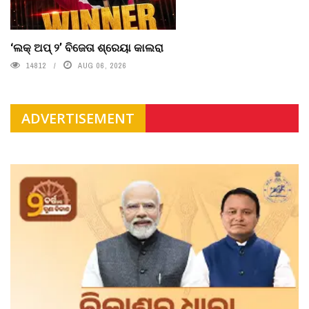
‘ଲକ୍ ଅପ୍ ୨’ ବିଜେତା ଶ୍ରେୟା କାଲରା
14812
AUG 06, 2026
ADVERTISEMENT