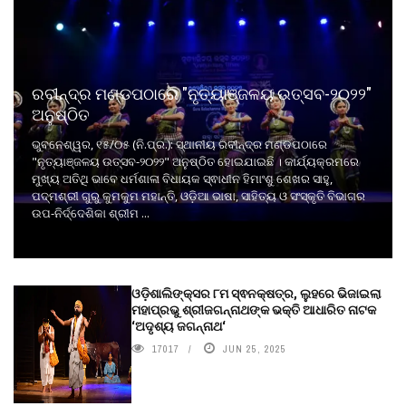
ରବୀନ୍ଦ୍ର ମଣ୍ଡପଠାରେ "ନୃତ୍ୟାଞ୍ଜଳୟ ଉତ୍ସବ-୨୦୨୨"
ଅନୁଷ୍ଠିତ
ଭୁବନେଶ୍ୱର, ୧୫/୦୫ (ନି.ପ୍ର.): ସ୍ଥାନୀୟ ରବୀନ୍ଦ୍ର ମଣ୍ଡପଠାରେ
"ନୃତ୍ୟାଞ୍ଜଳୟ ଉତ୍ସବ-୨୦୨୨" ଅନୁଷ୍ଠିତ ହୋଇଯାଇଛି । କାର୍ଯ୍ୟକ୍ରମରେ
ମୁଖ୍ୟ ଅତିଥି ଭାବେ ଧର୍ମଶାଳା ବିଧାୟକ ସ୍ଵାଧୀନ ହିମାଂଶୁ ଶେଖର ସାହୁ,
ପଦ୍ମଶ୍ରୀ ଗୁରୁ କୁମକୁମ ମହାନ୍ତି, ଓଡ଼ିଆ ଭାଷା, ସାହିତ୍ୟ ଓ ସଂସ୍କୃତି ବିଭାଗର
ଉପ-ନିର୍ଦ୍ଦେଶିକା ଶ୍ରୀମ ...
ଓଡ଼ିଶାଲିଙ୍କ୍ସର ୮ମ ସ୍ଵନକ୍ଷତ୍ର, ଲୁହରେ ଭିଜାଇଲା
ମହାପ୍ରଭୁ ଶ୍ରୀଜଗନ୍ନାଥଙ୍କ ଭକ୍ତି ଆଧାରିତ ନାଟକ
‘ଅଦୃଶ୍ୟ ଜଗନ୍ନାଥ‘
17017
JUN 25, 2025