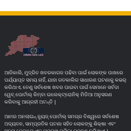
ଆଜିକାଲି, ମୁଦ୍ରିତ ଖବରକାଗଜ ପଢିବା ପାଇଁ ଲୋକଙ୍କ ପାଖରେ
ପର୍ଯ୍ୟାପ୍ତ ସମୟ ନାହିଁ, ଯାହା ଗତକାଲିର ସାଧାରଣ ଘଟଣାକୁ କଭର୍
କରିଥାଏ, ତେଣୁ ସର୍ବଶେଷ ଖବର ପାଇବା ପାଇଁ ସେମାନେ ସର୍ବଦା
ୱେବ୍ ପୋର୍ଟାଲ୍ କିମ୍ବା ଇଲେକ୍ଟ୍ରୋନିକ୍ ମିଡିଆ ଅନୁସରଣ
କରିବାକୁ ଆଗ୍ରହୀ ଅଟନ୍ତି |
ଆମର ଅନଲାଇନ୍ ନ୍ୟୁଜ୍ ପୋର୍ଟାଲ୍ ସମଗ୍ର ବିଶ୍ୱରେ ସର୍ବଶେଷ
ଅଦ୍ୟତନ, ସାମ୍ପ୍ରତିକ ଘଟଣା ସହିତ ଲୋକଙ୍କୁ ଶିକ୍ଷା ଏବଂ
ସୂଚନା ଦେବାରେ ଏକ ପ୍ରମୁଖ ଭୂମିକା ଗ୍ରହଣ କରିଥାଏ |