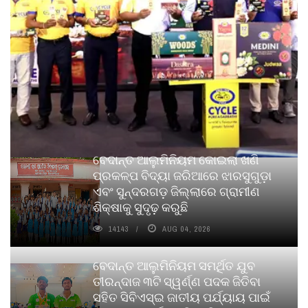
ବେଦାନ୍ତ ଆଲୁମିନିୟମ କୋଇଲା ଖଣି
ପ୍ରକଳ୍ପ ବିଦ୍ୟା ଜରିଆରେ ଝାରସୁଗୁଡ଼ା
ଏବଂ ସୁନ୍ଦରଗଡ଼ ଜିଲ୍ଲାରେ ଗ୍ରାମୀଣ
ଶିକ୍ଷାକୁ ସୁଦୃଢ଼ କରୁଛି
14143
AUG 04, 2026
ବେଦାନ୍ତ ଆଲୁମିନିୟମ ସମର୍ଥିତ ଯୁବ
ତୀରନ୍ଦାଜ ୩ଟି ସ୍ୱର୍ଣ୍ଣ ପଦକ ଜିତିବା
ସହିତ ସିବିଏସ୍ଇ ଜାତୀୟ ପର୍ଯ୍ୟାୟ ପାଇଁ