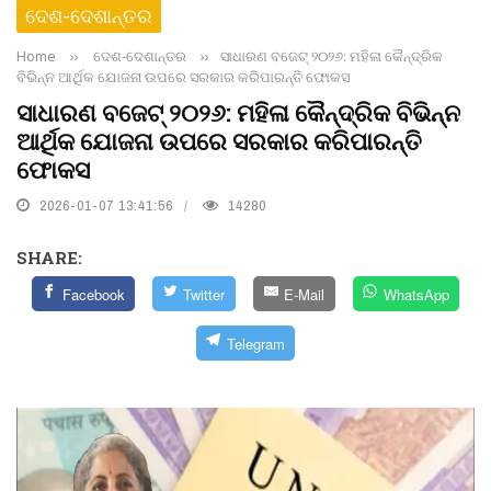
ଦେଶ-ଦେଶାନ୍ତର
Home
››
ଦେଶ-ଦେଶାନ୍ତର
››
ସାଧାରଣ ବଜେଟ୍ ୨୦୨୬: ମହିଳା କୈନ୍ଦ୍ରିକ
ବିଭିନ୍ନ ଆର୍ଥିକ ଯୋଜନା ଉପରେ ସରକାର କରିପାରନ୍ତି ଫୋକସ
ସାଧାରଣ ବଜେଟ୍ ୨୦୨୬: ମହିଳା କୈନ୍ଦ୍ରିକ ବିଭିନ୍ନ
ଆର୍ଥିକ ଯୋଜନା ଉପରେ ସରକାର କରିପାରନ୍ତି
ଫୋକସ
2026-01-07 13:41:56
14280
SHARE:
Facebook
Twitter
E-Mail
WhatsApp
Telegram