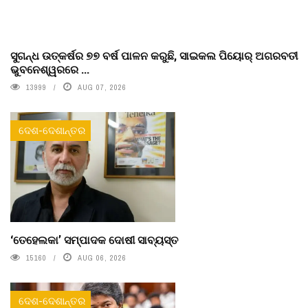
ସୁଗନ୍ଧ ଉତ୍କର୍ଷର ୭୭ ବର୍ଷ ପାଳନ କରୁଛି, ସାଇକଲ ପିୟୋର୍‌ ଅଗରବତୀ
ଭୁବନେଶ୍ୱରରେ ...
13999
AUG 07, 2026
ଦେଶ-ଦେଶାନ୍ତର
‘ତେହେଲକା’ ସମ୍ପାଦକ ଦୋଷୀ ସାବ୍ୟସ୍ତ
15160
AUG 06, 2026
ଦେଶ-ଦେଶାନ୍ତର