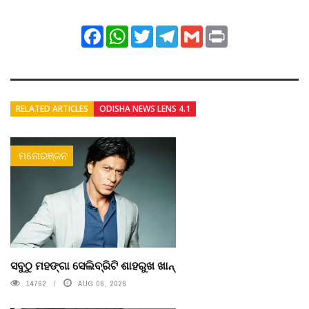
Facebook
WhatsApp
Twitter
Telegram
Gmail
Print
RELATED ARTICLES
ODISHA NEWS LENS 4.1
ମନୋରଞ୍ଜନ
ସବୁଠୁ ମହଙ୍ଗା ସେଲିବ୍ରିଟି ଶାହରୁଖ ଖାନ୍
14762
AUG 06, 2026