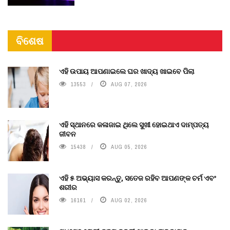
ବିଶେଷ
ଏହି ଉପାୟ ଆପଣାଇଲେ ଘର ଖାଦ୍ୟ ଖାଇବେ ପିଲା
13553
AUG 07, 2026
ଏହି ସ୍ଥାନରେ କଳାଜାଇ ଥିଲେ ସୁଖୀ ହୋଇଥାଏ ଦାମ୍ପତ୍ୟ
ଜୀବନ
15438
AUG 05, 2026
ଏହି ୫ ଅଭ୍ୟାସ କରନ୍ତୁ, ସତେଜ ରହିବ ଆପଣଙ୍କ ଚର୍ମ ଏବଂ
ଶରୀର
16161
AUG 02, 2026