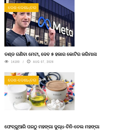
ଦେଶ-ଦେଶାନ୍ତର
ତଣ୍ଡ ଗଣିବା ମେଟା, ଦେବ ୫ ହଜାର କୋଟିର ଜରିମାନା
14180
AUG 07, 2026
ଦେଶ-ଦେଶାନ୍ତର
ଫେବ୍ରୁଆରି ପରଠୁ ମହଙ୍ଗା ଦୁଗ୍ଧ-ଚିନି-ତେଲ ମହଙ୍ଗା