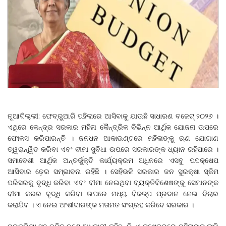
ନୂଆଦିଲ୍ଲୀ: ଫେବ୍ରୁଆରି ପହିଲାରେ ଆସିବାକୁ ଯାଉଛି ସାଧାରଣ ବଜେଟ୍ ୨୦୨୬ ।
ଏଥିରେ କେନ୍ଦ୍ର ସରକାର ମହିଳା କୈନ୍ଦ୍ରିକ ବିଭିନ୍ନ ଆର୍ଥିକ ଯୋଜନା ଉପରେ
ଫୋକସ କରିପାରନ୍ତି । ଜନଧନ ଆକାଉଣ୍ଟରେ ମହିଳାଙ୍କୁ ଋଣ ଯୋଗାଣ
ତ୍ୱରାନ୍ୱିତ କରିବା ଏବଂ ବୀମା ସୁବିଧା ଉପରେ ସରକାରଙ୍କ ଧ୍ୟାନ ରହିପାରେ ।
ସମାବେଶୀ ଆର୍ଥିକ ଅନ୍ତର୍ଭୁକ୍ତି କାର୍ଯ୍ୟକ୍ରମ ଅଧିନରେ ଏସବୁ ପଦକ୍ଷେପ
ଆସିବାର ଢ଼େର ସମ୍ଭାବନା ରହିଛି । ସେହିଭଳି ସରକାର ଜନ ସୁରକ୍ଷା ସ୍କିମ
ପରିସରକୁ ବୃଦ୍ଧି କରିବା ଏବଂ ବୀମା ନେଇଥିବା ବ୍ୟକ୍ତିବିଶେଷଙ୍କୁ ସେମାନଙ୍କ
ବୀମା କଭର ବୃଦ୍ଧି କରିବା ଉପରେ ମଧ୍ୟ ବିକଳ୍ପ ପ୍ରଦାନ ନେଇ ବିଚାର
କରାଯିବ । ଏ ନେଇ ଅଂଶୀଦାରଙ୍କ ମତାମତ ସଂଗ୍ରହ କରିବେ ସରକାର ।