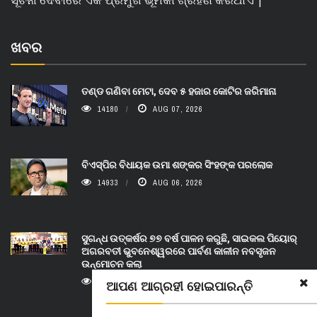
ଖବର
ତଣ୍ଡ ଗଣିବା ମେଟା, ଦେବ ୫ ହଜାର କୋଟିର ଜରିମାନା
14180
AUG 07, 2026
ବିଏସ୍‌ପିର ବିଧାୟକ ଉମା ଶଙ୍କର ସିଂହଙ୍କ ପରଲୋକ
14933
AUG 06, 2026
ସୁଗନ୍ଧ ଉତ୍କର୍ଷର ୭୭ ବର୍ଷ ପାଳନ କରୁଛି, ସାଇକଲ ପିୟୋର୍‌
ଅଗରବତୀ ଭୁବନେଶ୍ୱରରେ ପାର୍ବଣ କାଳୀନ ନବସୃଜନ
ଉନ୍ମୋଚନ କଲା
13999
AUG 07, 2026
ଆପଣ ଆଗ୍ରହୀ ହୋଇପାରନ୍ତି