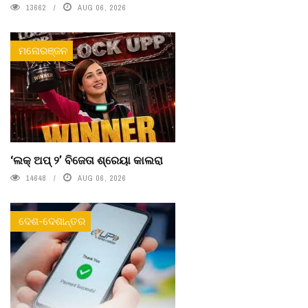
13662
AUG 06, 2026
ମନୋରଞ୍ଜନ
‘ଲକ୍ ଅପ୍ ୨’ ବିଜେତା ଶ୍ରେୟା କାଲରା
14648
AUG 06, 2026
ଦେଶ-ଦେଶାନ୍ତର