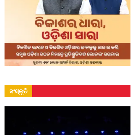
ସଂସ୍କୃତି