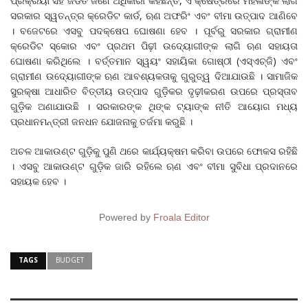
ପ୍ରକ୍ରିୟା ସହ ଜଡିତ ଜଣେ ଅଧିକାରୀ କହିଛନ୍ତି, ଏ କ୍ଷେତ୍ରରେ ମହିଳାଙ୍କ ଲାଗି
ସରକାର ସ୍ୱତନ୍ତ୍ର କ୍ରେଡିଟ କାର୍ଡ, ଋଣ ଅଫରିଂ ଏବଂ ବୀମା ଉତ୍ପାଦ ଆଣିବେ
। ବଜେଟରେ ଏସବୁ ପଦକ୍ଷେପ ଘୋଷଣା ହେବ । ପୂର୍ବରୁ ସରକାର ଗ୍ରାମୀଣ
କ୍ରେଡିଟ ସ୍କୋର ଏବଂ ପ୍ରଥମ ପିଢ଼ୀ ଉଦ୍ୟୋଗୀଙ୍କ ଲାଗି ଋଣ ସହାୟତା
ଘୋଷଣା କରିଥିଲେ । ବର୍ତ୍ତମାନ ସ୍ୱୟଂ ସହାୟିକା ଗୋଷ୍ଠୀ (ଏସ୍ଏଚ୍‌ଜି) ଏବଂ
ଗ୍ରାମୀଣ ଉଦ୍ୟୋଗୀଙ୍କ ଋଣ ଆବଶ୍ୟକତାକୁ ଗୁରୁତ୍ୱ ଦିଆଯାଉଛି । ସାମାଜିକ
ସୁରକ୍ଷା ଆଧାରିତ ବିତ୍ତୀୟ ଉତ୍ପାଦ ଗୁଡ଼ିକର ଦୃଢ଼ୀକରଣ ଉପରେ ପ୍ରସ୍ତାବ
ଗୁଡ଼ିକ ଅଣାଯାଉଛି । ସରକାରଙ୍କ ଥିଙ୍କ ଟ୍ୟାଙ୍କ ନୀତି ଆୟୋଗ ମଧ୍ୟ
ପ୍ରଧାନମନ୍ତ୍ରୀ ଜନଧନ ଯୋଜନାକୁ ତର୍ଜମା କରୁଛି ।
ଅଚଳ ଆକାଉଣ୍ଟ ଗୁଡ଼ିକୁ ପୁଣି ଥରେ କାର୍ଯ୍ୟକ୍ଷମ କରିବା ଉପରେ ଫୋକସ ରହିଛି
। ଏସବୁ ଆକାଉଣ୍ଟ ଗୁଡ଼ିକ ଜାରି ରହିଲେ ଋଣ ଏବଂ ବୀମା ସୁବିଧା ପ୍ରଦାନରେ
ସହାୟକ ହେବ ।
Powered by
Froala Editor
TAGS
BUDGET