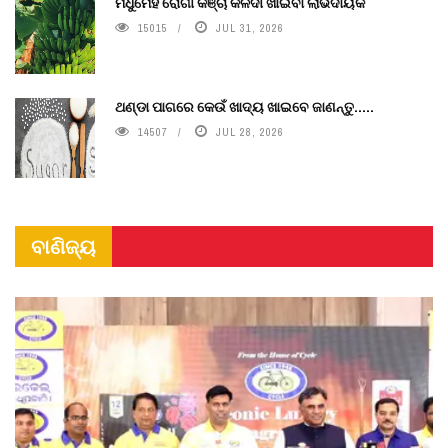
ମଧୁମେହ ରୋଗୀ କଞ୍ଚା କଳଦୀ ଖାଇବା ଲାଭଦାୟକ
15015
JUL 31, 2026
ଥଣ୍ଡା ପାଗରେ କେଉଁ ଖାଦ୍ୟ ଖାଇବେ ଜାଣନ୍ତୁ.....
14507
JUL 28, 2026
ବାଣିଜ୍ୟ