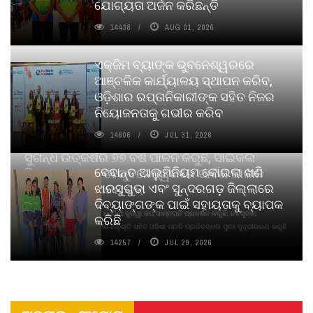
ଯୋଗ୍ୟତା ଅର୍ଜନ କରିଛନ୍ତି
14438
AUG 01, 2026
ଏକ୍ଜିମ ବ୍ୟାଙ୍କ ଭୁବନେଶ୍ୱରରେ
ଆଞ୍ଚଳିକ କାର୍ଯ୍ୟାଳୟ ସ୍ଥାପନ କରିବ,
ଓଡ଼ିଶାର ରପ୍ତାନିକାରୀଙ୍କ ସହିତ ନିଜର
ନିୟୋଜନତାକୁ ଗଭୀର କରିବ
14606
JUL 31, 2026
ସୁଗନ୍ଧ ଉତ୍କର୍ଷର ୭୭ ବର୍ଷ ପାଳନ କରୁଛି, ସାଇକଲ
ବେଦାନ୍ତ ଆଲୁମିନିୟମ କୋଇଲା ଖଣି
ପିୟୋର୍‌ ଅଗରବତୀ ଭୁବନେଶ୍ୱରରେ ପାର୍ବଣ କାଳୀନ
ଝାରସୁଗୁଡା ଏବଂ ସୁନ୍ଦରଗଡ଼ ଜିଲ୍ଲାରେ
ନବସୃଜନ ଉନ୍ମୋଚନ କଲା
ଦିବ୍ୟାଙ୍ଗଙ୍କ ପାଇଁ ସହାୟତାକୁ ବ୍ୟାପକ
ବାଉଁଶ ବିହୀନ କଠିନ ଧୂପ ଏବଂ ମେଦିନୀ ଜୁଡୱା କପ୍‌ ସାମ୍ବ୍ରାନି ପ୍ରଦର୍ଶିତ କରୁଛି; ନବସୃଜନ,
କରିଛି
ଦୀର୍ଘସ୍ଥାୟିତା ଏବଂ ଆଧ୍ୟାତ୍ମିକ ଅନୁଭୂତି ସହିତ ଓଡ଼ିଶା ପ୍ରତି ପ୍ରତିବଦ୍ଧତା ପୁନଃ ସୁଦୃଢୀକରଣ କରୁଛି
14257
JUL 29, 2026