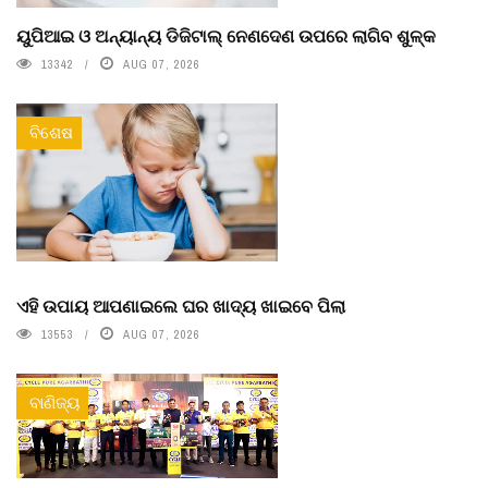
ୟୁପିଆଇ ଓ ଅନ୍ୟାନ୍ୟ ଡିଜିଟାଲ୍ ନେଣଦେଣ ଉପରେ ଲାଗିବ ଶୁଳ୍କ
13342
AUG 07, 2026
ବିଶେଷ
ଏହି ଉପାୟ ଆପଣାଇଲେ ଘର ଖାଦ୍ୟ ଖାଇବେ ପିଲା
13553
AUG 07, 2026
ବାଣିଜ୍ୟ