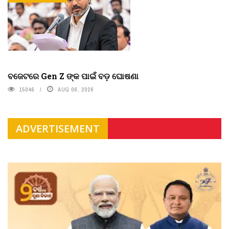
ବଜେଟରେ Gen Z ଙ୍କ ପାଇଁ ବଡ଼ ଘୋଷଣା
15046
AUG 06, 2026
ADVERTISEMENT