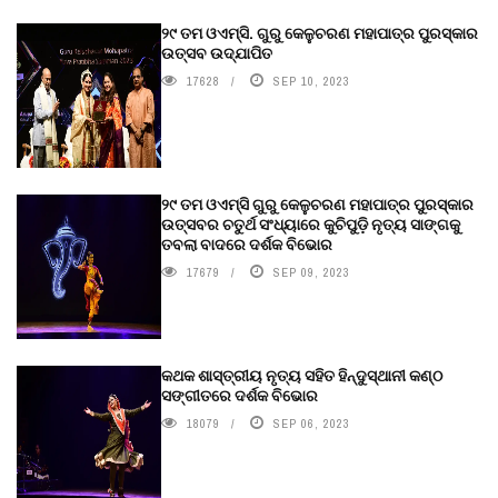
୨୯ ତମ ଓଏମ୍‌ସି. ଗୁରୁ କେଳୁଚରଣ ମହାପାତ୍ର ପୁରସ୍କାର
ଉତ୍ସବ ଉଦ୍‍ଯାପିତ
17628
SEP 10, 2023
୨୯ ତମ ଓଏମ୍‌ସି ଗୁରୁ କେଳୁଚରଣ ମହାପାତ୍ର ପୁରସ୍କାର
ଉତ୍ସବର ଚତୁର୍ଥ ସଂଧ୍ୟାରେ କୁଚିପୁଡ଼ି ନୃତ୍ୟ ସାଙ୍ଗକୁ
ତବଲା ବାଦରେ ଦର୍ଶକ ବିଭୋର
17679
SEP 09, 2023
କଥକ ଶାସ୍ତ୍ରୀୟ ନୃତ୍ୟ ସହିତ ହିନ୍ଦୁସ୍ଥାନୀ କଣ୍ଠ
ସଙ୍ଗୀତରେ ଦର୍ଶକ ବିଭୋର
18079
SEP 06, 2023