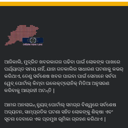
ଆଜିକାଲି, ମୁଦ୍ରିତ ଖବରକାଗଜ ପଢିବା ପାଇଁ ଲୋକଙ୍କ ପାଖରେ
ପର୍ଯ୍ୟାପ୍ତ ସମୟ ନାହିଁ, ଯାହା ଗତକାଲିର ସାଧାରଣ ଘଟଣାକୁ କଭର୍
କରିଥାଏ, ତେଣୁ ସର୍ବଶେଷ ଖବର ପାଇବା ପାଇଁ ସେମାନେ ସର୍ବଦା
ୱେବ୍ ପୋର୍ଟାଲ୍ କିମ୍ବା ଇଲେକ୍ଟ୍ରୋନିକ୍ ମିଡିଆ ଅନୁସରଣ
କରିବାକୁ ଆଗ୍ରହୀ ଅଟନ୍ତି |
ଆମର ଅନଲାଇନ୍ ନ୍ୟୁଜ୍ ପୋର୍ଟାଲ୍ ସମଗ୍ର ବିଶ୍ୱରେ ସର୍ବଶେଷ
ଅଦ୍ୟତନ, ସାମ୍ପ୍ରତିକ ଘଟଣା ସହିତ ଲୋକଙ୍କୁ ଶିକ୍ଷା ଏବଂ
ସୂଚନା ଦେବାରେ ଏକ ପ୍ରମୁଖ ଭୂମିକା ଗ୍ରହଣ କରିଥାଏ |