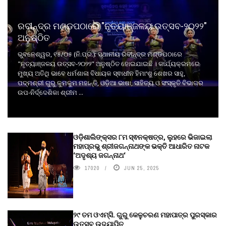
ରବୀନ୍ଦ୍ର ମଣ୍ଡପଠାରେ "ନୃତ୍ୟାଞ୍ଜଳୟ ଉତ୍ସବ-୨୦୨୨"
ଅନୁଷ୍ଠିତ
ଭୁବନେଶ୍ୱର, ୧୫/୦୫ (ନି.ପ୍ର.): ସ୍ଥାନୀୟ ରବୀନ୍ଦ୍ର ମଣ୍ଡପଠାରେ
"ନୃତ୍ୟାଞ୍ଜଳୟ ଉତ୍ସବ-୨୦୨୨" ଅନୁଷ୍ଠିତ ହୋଇଯାଇଛି । କାର୍ଯ୍ୟକ୍ରମରେ
ମୁଖ୍ୟ ଅତିଥି ଭାବେ ଧର୍ମଶାଳା ବିଧାୟକ ସ୍ଵାଧୀନ ହିମାଂଶୁ ଶେଖର ସାହୁ,
ପଦ୍ମଶ୍ରୀ ଗୁରୁ କୁମକୁମ ମହାନ୍ତି, ଓଡ଼ିଆ ଭାଷା, ସାହିତ୍ୟ ଓ ସଂସ୍କୃତି ବିଭାଗର
ଉପ-ନିର୍ଦ୍ଦେଶିକା ଶ୍ରୀମ ...
ଓଡ଼ିଶାଲିଙ୍କ୍ସର ୮ମ ସ୍ଵନକ୍ଷତ୍ର, ଲୁହରେ ଭିଜାଇଲା
ମହାପ୍ରଭୁ ଶ୍ରୀଜଗନ୍ନାଥଙ୍କ ଭକ୍ତି ଆଧାରିତ ନାଟକ
‘ଅଦୃଶ୍ୟ ଜଗନ୍ନାଥ‘
17020
JUN 25, 2025
୨୯ ତମ ଓଏମ୍‌ସି. ଗୁରୁ କେଳୁଚରଣ ମହାପାତ୍ର ପୁରସ୍କାର
ଉତ୍ସବ ଉଦ୍‍ଯାପିତ