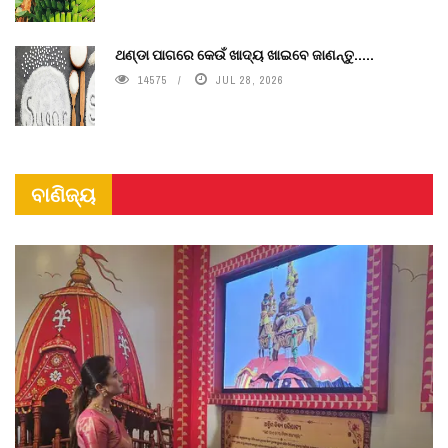
ଥଣ୍ଡା ପାଗରେ କେଉଁ ଖାଦ୍ୟ ଖାଇବେ ଜାଣନ୍ତୁ.....
14575
JUL 28, 2026
ବାଣିଜ୍ୟ