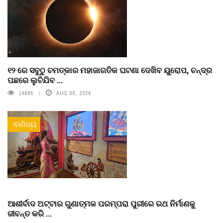
୧୨ ରେ ସବୁଠୁ ଚମତ୍କାର ମହାଜାଗତିକ ଘଟଣା ଦେଖିବ ୟୁରୋପ, ଚନ୍ଦ୍ର
ପଛରେ ଲୁଚିଯିବ ...
14885
AUG 08, 2026
ବାଣିଜ୍ୟ
ଆଶୀର୍ବାଦ ଅଟ୍ଟାର ଗୁଣାତ୍ମକ ପରମ୍ପରା ପୁରୀରେ ରଥ ନିର୍ମାଣକୁ
ଜୀବନ୍ତ କରି ...