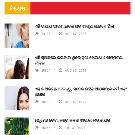
ବିଶେଷ
ଏହି ଉପାୟ ଆପଣାଇଲେ ଘର ଖାଦ୍ୟ ଖାଇବେ ପିଲା
14135
AUG 07, 2026
ଏହି ସ୍ଥାନରେ କଳାଜାଇ ଥିଲେ ସୁଖୀ ହୋଇଥାଏ ଦାମ୍ପତ୍ୟ
ଜୀବନ
15814
AUG 05, 2026
ଏହି ୫ ଅଭ୍ୟାସ କରନ୍ତୁ, ସତେଜ ରହିବ ଆପଣଙ୍କ ଚର୍ମ ଏବଂ
ଶରୀର
16230
AUG 02, 2026
ମଧୁମେହ ରୋଗୀ କଞ୍ଚା କଳଦୀ ଖାଇବା ଲାଭଦାୟକ
15083
JUL 31, 2026