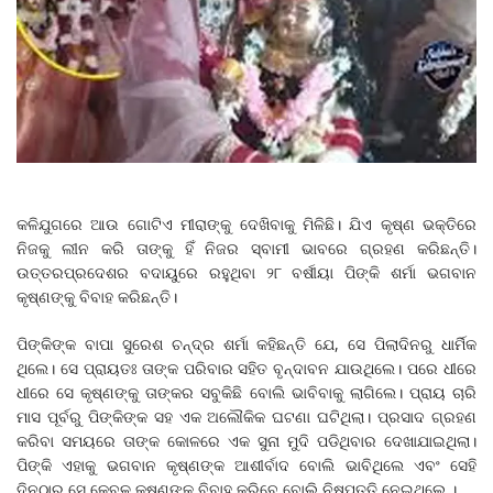
କଳିଯୁଗରେ ଆଉ ଗୋଟିଏ ମୀରାଙ୍କୁ ଦେଖିବାକୁ ମିଳିଛି। ଯିଏ କୃଷ୍ଣ ଭକ୍ତିରେ
ନିଜକୁ ଲୀନ କରି ତାଙ୍କୁ ହିଁ ନିଜର ସ୍ବାମୀ ଭାବରେ ଗ୍ରହଣ କରିଛନ୍ତି।
ଉତ୍ତରପ୍ରଦେଶର ବଦାୟୁରେ ରହୁଥିବା ୨୮ ବର୍ଷୀୟା ପିଙ୍କି ଶର୍ମା ଭଗବାନ
କୃଷ୍ଣଙ୍କୁ ବିବାହ କରିଛନ୍ତି।
ପିଙ୍କିଙ୍କ ବାପା ସୁରେଶ ଚନ୍ଦ୍ର ଶର୍ମା କହିଛନ୍ତି ଯେ, ସେ ପିଲାଦିନରୁ ଧାର୍ମିକ
ଥିଲେ। ସେ ପ୍ରାୟତଃ ତାଙ୍କ ପରିବାର ସହିତ ବୃନ୍ଦାବନ ଯାଉଥିଲେ। ପରେ ଧୀରେ
ଧୀରେ ସେ କୃଷ୍ଣଙ୍କୁ ତାଙ୍କର ସବୁକିଛି ବୋଲି ଭାବିବାକୁ ଲାଗିଲେ। ପ୍ରାୟ ଚାରି
ମାସ ପୂର୍ବରୁ ପିଙ୍କିଙ୍କ ସହ ଏକ ଅଲୌକିକ ଘଟଣା ଘଟିଥିଲା। ପ୍ରସାଦ ଗ୍ରହଣ
କରିବା ସମୟରେ ତାଙ୍କ କୋଳରେ ଏକ ସୁନା ମୁଦି ପଡିଥିବାର ଦେଖାଯାଇଥିଲା।
ପିଙ୍କି ଏହାକୁ ଭଗବାନ କୃଷ୍ଣଙ୍କ ଆଶୀର୍ବାଦ ବୋଲି ଭାବିଥିଲେ ଏବଂ ସେହି
ଦିନଠାରୁ ସେ କେବଳ କୃଷ୍ଣଙ୍କୁ ବିବାହ କରିବେ ବୋଲି ନିଷ୍ପତ୍ତି ନେଇଥିଲେ ।