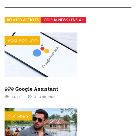
RELATED ARTICLES
ODISHA NEWS LENS 4.1
ଦେଶ-ଦେଶାନ୍ତର
ହଟିବ Google Assistant
14723
AUG 09, 2026
ମନୋରଞ୍ଜନ