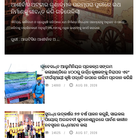
ଆଶୀର୍ବାଦ ଅଟ୍ଟାର ଗୁଣାତ୍ମକ ପରମ୍ପରା ପୁରୀରେ ରଥ
ନିର୍ମାଣକୁ ଜୀବନ୍ତ କରି ଗଢିତୋଳିଲା
ଐତିହ୍ୟ, କାରିଗରୀ ଓ ପ୍ରଯୁକ୍ତି ଜରିଆରେ ଋଥ ନିର୍ମାଣର ଚିରନ୍ତନ ପରମ୍ପରାକୁ ଅନୁଭବ ଓ ପାଳନ
କରିବାକୁ ତଲ୍ଲିନକାରୀ ଅନୁଭୂତି ୧୩,୭୫୦ରୁ ଅଧିକ ଭକ୍ତଙ୍କୁ ସମର୍ଥ କରାଇଲା
ପୁରୀ : ଆଇଟିସିର ଆଶୀର୍ବାଦ ଅ ...
ବେଦାନ୍ତ ଆଲୁମିନିୟର ପ୍ରକଳ୍ପ ସଙ୍ଗମ
କଳାହାଣ୍ଡିରେ ୪୦୦ରୁ ଉର୍ଦ୍ଧ କୃଷକଙ୍କୁ ନିରାପଦ ଏବଂ
ଦୀର୍ଘସ୍ଥାୟୀ କୃଷି ପଦ୍ଧତି ଉପରେ ତାଲିମ ପ୍ରଦାନ କରିଛି
14860
AUG 09, 2026
ସୁଗନ୍ଧ ଉତ୍କର୍ଷର ୭୭ ବର୍ଷ ପାଳନ କରୁଛି, ସାଇକଲ
ପିୟୋର୍‌ ଅଗରବତୀ ଭୁବନେଶ୍ୱରରେ ପାର୍ବଣ କାଳୀନ
ନବସୃଜନ ଉନ୍ମୋଚନ କଲା
14525
AUG 07, 2026