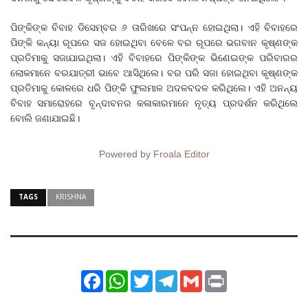
ପିଙ୍କିଙ୍କ ବିବାହ ଡିସେମ୍ବର ୬ ତାରିଖରେ ସଂପନ୍ନ ହୋଇଥିଲା। ଏହି ବିବାହରେ
ପିଙ୍କି କନ୍ୟା ରୂପରେ ସଜ ହୋଇଥିବା ବେଳେ ବର ରୂପରେ ଭଗବାନ କୃଷ୍ଣଙ୍କ
ପ୍ରତିମାକୁ ସଜାଯାଇଥିଲା। ଏହି ବିବାହରେ ପିଙ୍କିଙ୍କ ଭିଣେଇଙ୍କ ପରିବାରର
ଲୋକମାନେ ବରଯାତ୍ରୀ ଭାବେ ଆସିଥିଲେ। ବର ପରି ସଜା ହୋଇଥିବା କୃଷ୍ଣଙ୍କ
ପ୍ରତିମାକୁ କୋଳରେ ଧରି ପିଙ୍କି ଫୁଲମାଳ ଅଦଳବଦଳ କରିଥିଲେ। ଏହି ଅନନ୍ୟ
ବିବାହ ସମାରୋହରେ ବୃନ୍ଦାବନର କଳାକାରମାନେ ନୃତ୍ୟ ପ୍ରଦର୍ଶନ କରିଥିଲେ
ବୋଲି ଜଣାଯାଇଛି।
Powered by
Froala Editor
TAGS
KRISHNA
Facebook
WhatsApp
Twitter
Telegram
Gmail
Print