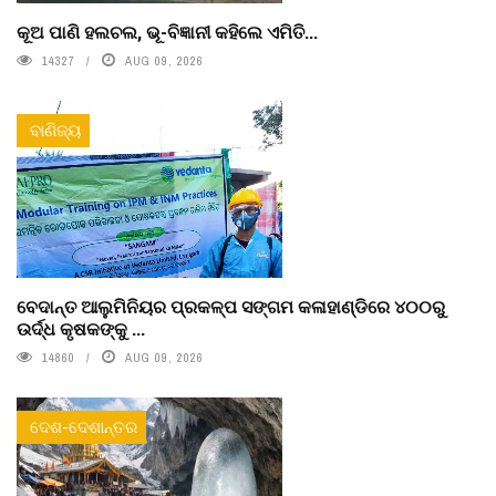
କୂଅ ପାଣି ହଲଚଲ, ଭୂ-ବିଜ୍ଞାନୀ କହିଲେ ଏମିତି...
14327
AUG 09, 2026
ବାଣିଜ୍ୟ
ବେଦାନ୍ତ ଆଲୁମିନିୟର ପ୍ରକଳ୍ପ ସଙ୍ଗମ କଳାହାଣ୍ଡିରେ ୪୦୦ରୁ
ଉର୍ଦ୍ଧ କୃଷକଙ୍କୁ ...
14860
AUG 09, 2026
ଦେଶ-ଦେଶାନ୍ତର