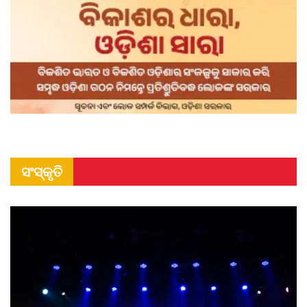
ସଂସ୍କୃତି