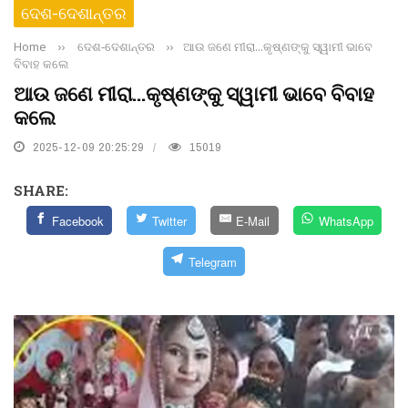
ଦେଶ-ଦେଶାନ୍ତର
Home
››
ଦେଶ-ଦେଶାନ୍ତର
››
ଆଉ ଜଣେ ମୀରା...କୃଷ୍ଣଙ୍କୁ ସ୍ୱାମୀ ଭାବେ
ବିବାହ କଲେ
ଆଉ ଜଣେ ମୀରା...କୃଷ୍ଣଙ୍କୁ ସ୍ୱାମୀ ଭାବେ ବିବାହ
କଲେ
2025-12-09 20:25:29
15019
SHARE:
Facebook
Twitter
E-Mail
WhatsApp
Telegram