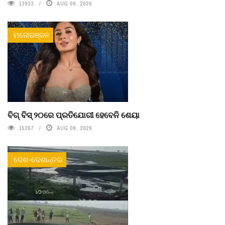
13933
AUG 09, 2026
ମନୋରଞ୍ଜନ
ବିଗ୍ ବିସ୍ ୨୦ରେ ପ୍ରତିଯୋଗୀ ହେବେନି ଶେୟା
15267
AUG 09, 2026
ଦେଶ-ଦେଶାନ୍ତର