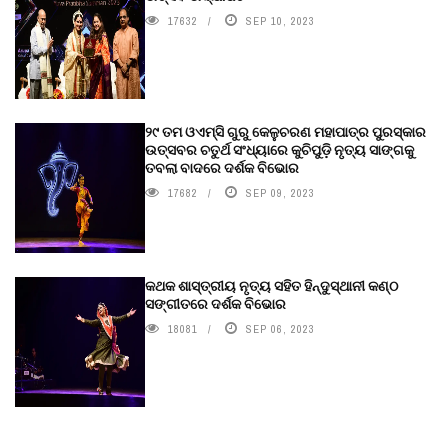
17632
SEP 10, 2023
୨୯ ତମ ଓଏମ୍‌ସି ଗୁରୁ କେଳୁଚରଣ ମହାପାତ୍ର ପୁରସ୍କାର
ଉତ୍ସବର ଚତୁର୍ଥ ସଂଧ୍ୟାରେ କୁଚିପୁଡ଼ି ନୃତ୍ୟ ସାଙ୍ଗକୁ
ତବଲା ବାଦରେ ଦର୍ଶକ ବିଭୋର
17682
SEP 09, 2023
କଥକ ଶାସ୍ତ୍ରୀୟ ନୃତ୍ୟ ସହିତ ହିନ୍ଦୁସ୍ଥାନୀ କଣ୍ଠ
ସଙ୍ଗୀତରେ ଦର୍ଶକ ବିଭୋର
18081
SEP 06, 2023