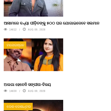
ଆସାମରେ ବନ୍ୟା ପୀଡ଼ିତଙ୍କୁ ୫୦୦ ଘର ଯୋଗାଇଦେବେ ସଲମାନ
14612
AUG 09, 2026
ମନୋରଞ୍ଜନ
ଅଲଗା ହେବେନି ସଙ୍ଗୀତା-ବିଜୟ
14630
AUG 09, 2026
ଦେଶ-ଦେଶାନ୍ତର