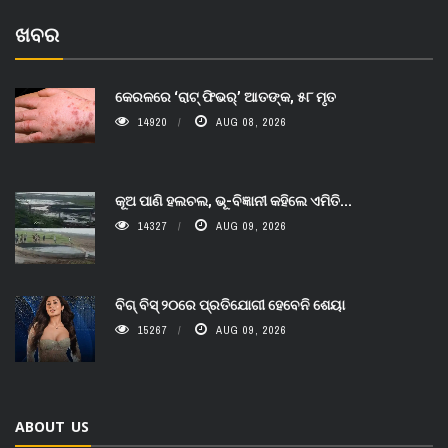
ଖବର
କେରଳରେ ‘ରାଟ୍ ଫିଭର୍’ ଆତଙ୍କ, ୫୮ ମୃତ
14920
AUG 08, 2026
କୂଅ ପାଣି ହଲଚଲ, ଭୂ-ବିଜ୍ଞାନୀ କହିଲେ ଏମିତି...
14327
AUG 09, 2026
ବିଗ୍ ବିସ୍ ୨୦ରେ ପ୍ରତିଯୋଗୀ ହେବେନି ଶେୟା
15267
AUG 09, 2026
ABOUT US