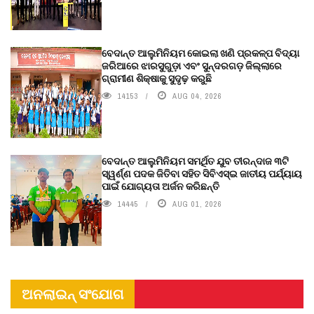
ବେଦାନ୍ତ ଆଲୁମିନିୟମ କୋଇଲା ଖଣି ପ୍ରକଳ୍ପ ବିଦ୍ୟା
ଜରିଆରେ ଝାରସୁଗୁଡ଼ା ଏବଂ ସୁନ୍ଦରଗଡ଼ ଜିଲ୍ଲାରେ
ଗ୍ରାମୀଣ ଶିକ୍ଷାକୁ ସୁଦୃଢ଼ କରୁଛି
14153
AUG 04, 2026
ବେଦାନ୍ତ ଆଲୁମିନିୟମ ସମର୍ଥିତ ଯୁବ ତୀରନ୍ଦାଜ ୩ଟି
ସ୍ୱର୍ଣ୍ଣ ପଦକ ଜିତିବା ସହିତ ସିବିଏସ୍ଇ ଜାତୀୟ ପର୍ଯ୍ୟାୟ
ପାଇଁ ଯୋଗ୍ୟତା ଅର୍ଜନ କରିଛନ୍ତି
14445
AUG 01, 2026
ଅନଲାଇନ୍ ସଂଯୋଗ