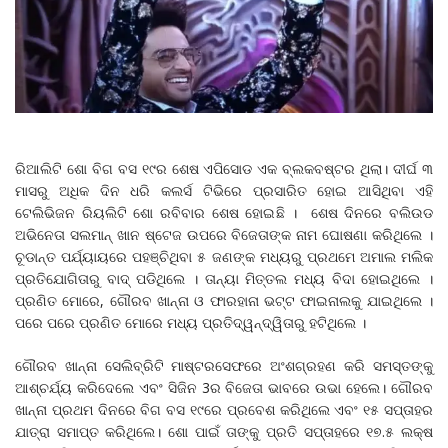
ରିଆଲିଟି ଶୋ ବିଗ ବସ ୧୯ର ଶେଷ ଏପିସୋଡ ଏକ ବ୍ଲକବଷ୍ଟର ଥିଲା। ଦୀର୍ଘ ୩
ମାସରୁ ଅଧିକ ଦିନ ଧରି କଲର୍ସ ଟିଭିରେ ପ୍ରସାରିତ ହୋଇ ଆସିଥିବା ଏହି
ଟେଲିଭିଜନ ରିୟଲିଟି ଶୋ ରବିବାର ଶେଷ ହୋଇଛି । ଶେଷ ଦିନରେ ବଲିଉଡ
ଅଭିନେତା ସଲମାନ୍ ଖାନ ଷ୍ଟେଜ ଉପରେ ବିଜେତାଙ୍କ ନାମ ଘୋଷଣା କରିଥିଲେ ।
ଚୂଡାନ୍ତ ପର୍ଯ୍ୟାୟରେ ପହଞ୍ଚିଥିବା ୫ ଜଣଙ୍କ ମଧ୍ୟରୁ ପ୍ରଥମେ ଅମାଲ ମଲିକ
ପ୍ରତିଯୋଗିତାରୁ ବାଦ୍ ପଡିଥିଲେ । ତାନ୍ୟା ମିତ୍ତଲ ମଧ୍ୟ ବିଦା ହୋଇଥିଲେ ।
ପ୍ରଣିତ ମୋରେ, ଗୌରବ ଖାନ୍ନା ଓ ଫାରହାନା ଭଟ୍ଟ ଫାଇନାଲକୁ ଯାଇଥିଲେ ।
ପରେ ପରେ ପ୍ରଣିତ ମୋରେ ମଧ୍ୟ ପ୍ରତିଦ୍ୱନ୍ଦ୍ୱିତାରୁ ହଟିଥିଲେ ।
ଗୌରବ ଖାନ୍ନା ସେଲିବ୍ରିଟି ମାଷ୍ଟରସେଫରେ ଅଂଶଗ୍ରହଣ କରି ସମସ୍ତଙ୍କୁ
ଆଶ୍ଚର୍ଯ୍ୟ କରିଦେଲେ ଏବଂ ସିଜିନ 3ର ବିଜେତା ଭାବରେ ଉଭା ହେଲେ। ଗୌରବ
ଖାନ୍ନା ପ୍ରଥମ ଦିନରେ ବିଗ ବସ ୧୯ରେ ପ୍ରବେଶ କରିଥିଲେ ଏବଂ ୧୫ ସପ୍ତାହର
ଯାତ୍ରା ସମାପ୍ତ କରିଥିଲେ। ଶୋ ପାଇଁ ତାଙ୍କୁ ପ୍ରତି ସପ୍ତାହରେ ୧୭.୫ ଲକ୍ଷ