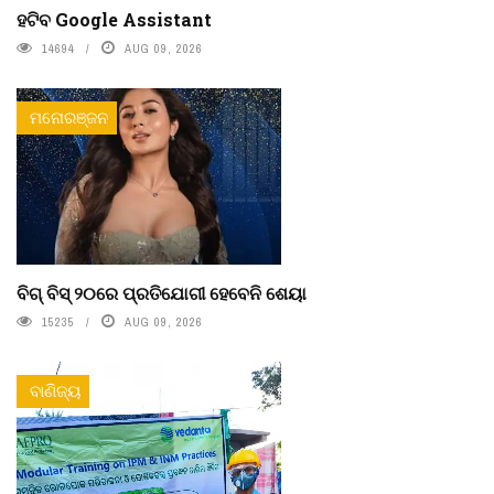
ହଟିବ Google Assistant
14694
AUG 09, 2026
ମନୋରଞ୍ଜନ
ବିଗ୍ ବିସ୍ ୨୦ରେ ପ୍ରତିଯୋଗୀ ହେବେନି ଶେୟା
15235
AUG 09, 2026
ବାଣିଜ୍ୟ