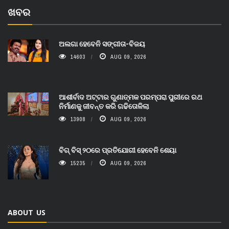
ଖବର
ଅଲଗା ହେବେନି ସଙ୍ଗୀତା-ବିଜୟ
14603
AUG 09, 2026
ଆଶୀର୍ବାଦ ଅଟ୍ଟାର ଗୁଣାତ୍ମକ ପରମ୍ପରା ପୁରୀରେ ରଥ
ନିର୍ମାଣକୁ ଜୀବନ୍ତ କରି ଗଢିତୋଳିଲା
13908
AUG 09, 2026
ବିଗ୍ ବିସ୍ ୨୦ରେ ପ୍ରତିଯୋଗୀ ହେବେନି ଶେୟା
15235
AUG 09, 2026
ABOUT US