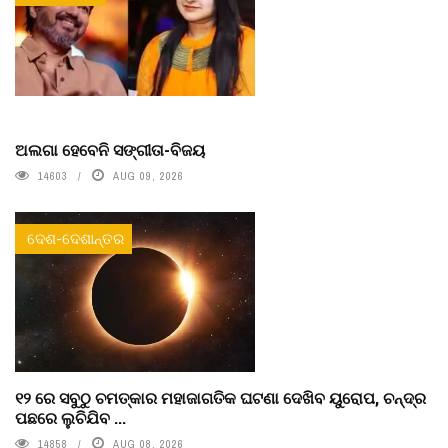
ଅଲଗା ହେବେନି ସଙ୍ଗୀତା-ବିଜୟ
14603
AUG 09, 2026
ଦେଶ-ଦେଶାନ୍ତର
୧୨ ରେ ସବୁଠୁ ଚମତ୍କାର ମହାଜାଗତିକ ଘଟଣା ଦେଖିବ ୟୁରୋପ, ଚନ୍ଦ୍ର
ପଛରେ ଲୁଚିଯିବ ...
14858
AUG 08, 2026