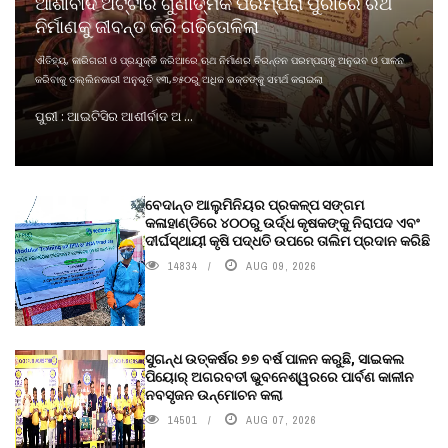
ଆଶୀର୍ବାଦ ଅଟ୍ଟାର ଗୁଣାତ୍ମକ ପରମ୍ପରା ପୁରୀରେ ରଥ
ନିର୍ମାଣକୁ ଜୀବନ୍ତ କରି ଗଢିତୋଳିଲା
ଐତିହ୍ୟ, କାରିଗରୀ ଓ ପ୍ରଯୁକ୍ତି ଜରିଆରେ ଋଥ ନିର୍ମାଣର ଚିରନ୍ତନ ପରମ୍ପରାକୁ ଅନୁଭବ ଓ ପାଳନ
କରିବାକୁ ତଲ୍ଲିନକାରୀ ଅନୁଭୂତି ୧୩,୭୫୦ରୁ ଅଧିକ ଭକ୍ତଙ୍କୁ ସମର୍ଥ କରାଇଲା
ପୁରୀ : ଆଇଟିସିର ଆଶୀର୍ବାଦ ଅ ...
ବେଦାନ୍ତ ଆଲୁମିନିୟର ପ୍ରକଳ୍ପ ସଙ୍ଗମ
କଳାହାଣ୍ଡିରେ ୪୦୦ରୁ ଉର୍ଦ୍ଧ କୃଷକଙ୍କୁ ନିରାପଦ ଏବଂ
ଦୀର୍ଘସ୍ଥାୟୀ କୃଷି ପଦ୍ଧତି ଉପରେ ତାଲିମ ପ୍ରଦାନ କରିଛି
14834
AUG 09, 2026
ସୁଗନ୍ଧ ଉତ୍କର୍ଷର ୭୭ ବର୍ଷ ପାଳନ କରୁଛି, ସାଇକଲ
ପିୟୋର୍‌ ଅଗରବତୀ ଭୁବନେଶ୍ୱରରେ ପାର୍ବଣ କାଳୀନ
ନବସୃଜନ ଉନ୍ମୋଚନ କଲା
14501
AUG 07, 2026