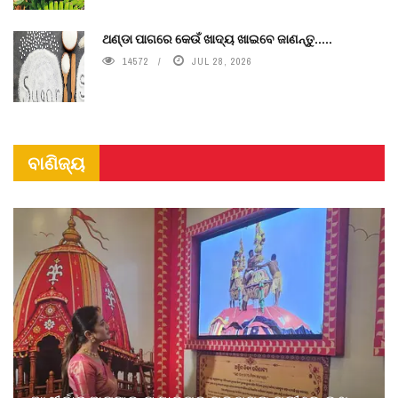
ଥଣ୍ଡା ପାଗରେ କେଉଁ ଖାଦ୍ୟ ଖାଇବେ ଜାଣନ୍ତୁ.....
14572
JUL 28, 2026
ବାଣିଜ୍ୟ