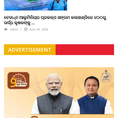
ବେଦାନ୍ତ ଆଲୁମିନିୟର ପ୍ରକଳ୍ପ ସଙ୍ଗମ କଳାହାଣ୍ଡିରେ ୪୦୦ରୁ
ଉର୍ଦ୍ଧ କୃଷକଙ୍କୁ ...
14834
AUG 09, 2026
ADVERTISEMENT