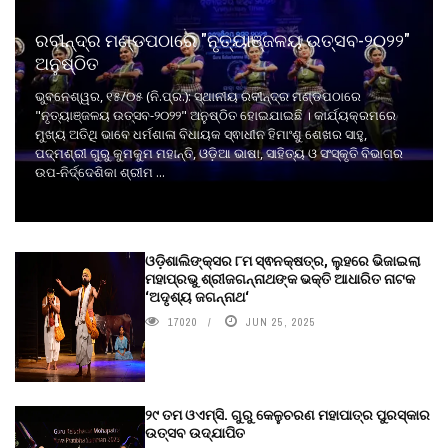
ରବୀନ୍ଦ୍ର ମଣ୍ଡପଠାରେ "ନୃତ୍ୟାଞ୍ଜଳୟ ଉତ୍ସବ-୨୦୨୨"
ଅନୁଷ୍ଠିତ
ଭୁବନେଶ୍ୱର, ୧୫/୦୫ (ନି.ପ୍ର.): ସ୍ଥାନୀୟ ରବୀନ୍ଦ୍ର ମଣ୍ଡପଠାରେ
"ନୃତ୍ୟାଞ୍ଜଳୟ ଉତ୍ସବ-୨୦୨୨" ଅନୁଷ୍ଠିତ ହୋଇଯାଇଛି । କାର୍ଯ୍ୟକ୍ରମରେ
ମୁଖ୍ୟ ଅତିଥି ଭାବେ ଧର୍ମଶାଳା ବିଧାୟକ ସ୍ଵାଧୀନ ହିମାଂଶୁ ଶେଖର ସାହୁ,
ପଦ୍ମଶ୍ରୀ ଗୁରୁ କୁମକୁମ ମହାନ୍ତି, ଓଡ଼ିଆ ଭାଷା, ସାହିତ୍ୟ ଓ ସଂସ୍କୃତି ବିଭାଗର
ଉପ-ନିର୍ଦ୍ଦେଶିକା ଶ୍ରୀମ ...
ଓଡ଼ିଶାଲିଙ୍କ୍ସର ୮ମ ସ୍ଵନକ୍ଷତ୍ର, ଲୁହରେ ଭିଜାଇଲା
ମହାପ୍ରଭୁ ଶ୍ରୀଜଗନ୍ନାଥଙ୍କ ଭକ୍ତି ଆଧାରିତ ନାଟକ
‘ଅଦୃଶ୍ୟ ଜଗନ୍ନାଥ‘
17020
JUN 25, 2025
୨୯ ତମ ଓଏମ୍‌ସି. ଗୁରୁ କେଳୁଚରଣ ମହାପାତ୍ର ପୁରସ୍କାର
ଉତ୍ସବ ଉଦ୍‍ଯାପିତ