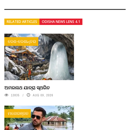
RELATED ARTICLES
ODISHA NEWS LENS 4.1
ଦେଶ-ଦେଶାନ୍ତର
ଅମରନାଥ ଯାତ୍ରା ସ୍ଥଗିତ
13835
AUG 09, 2026
ମନୋରଞ୍ଜନ