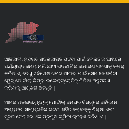
ଆଜିକାଲି, ମୁଦ୍ରିତ ଖବରକାଗଜ ପଢିବା ପାଇଁ ଲୋକଙ୍କ ପାଖରେ
ପର୍ଯ୍ୟାପ୍ତ ସମୟ ନାହିଁ, ଯାହା ଗତକାଲିର ସାଧାରଣ ଘଟଣାକୁ କଭର୍
କରିଥାଏ, ତେଣୁ ସର୍ବଶେଷ ଖବର ପାଇବା ପାଇଁ ସେମାନେ ସର୍ବଦା
ୱେବ୍ ପୋର୍ଟାଲ୍ କିମ୍ବା ଇଲେକ୍ଟ୍ରୋନିକ୍ ମିଡିଆ ଅନୁସରଣ
କରିବାକୁ ଆଗ୍ରହୀ ଅଟନ୍ତି |
ଆମର ଅନଲାଇନ୍ ନ୍ୟୁଜ୍ ପୋର୍ଟାଲ୍ ସମଗ୍ର ବିଶ୍ୱରେ ସର୍ବଶେଷ
ଅଦ୍ୟତନ, ସାମ୍ପ୍ରତିକ ଘଟଣା ସହିତ ଲୋକଙ୍କୁ ଶିକ୍ଷା ଏବଂ
ସୂଚନା ଦେବାରେ ଏକ ପ୍ରମୁଖ ଭୂମିକା ଗ୍ରହଣ କରିଥାଏ |