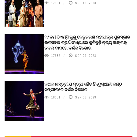
17631
SEP 10, 2023
୨୯ ତମ ଓଏମ୍‌ସି ଗୁରୁ କେଳୁଚରଣ ମହାପାତ୍ର ପୁରସ୍କାର
ଉତ୍ସବର ଚତୁର୍ଥ ସଂଧ୍ୟାରେ କୁଚିପୁଡ଼ି ନୃତ୍ୟ ସାଙ୍ଗକୁ
ତବଲା ବାଦରେ ଦର୍ଶକ ବିଭୋର
17682
SEP 09, 2023
କଥକ ଶାସ୍ତ୍ରୀୟ ନୃତ୍ୟ ସହିତ ହିନ୍ଦୁସ୍ଥାନୀ କଣ୍ଠ
ସଙ୍ଗୀତରେ ଦର୍ଶକ ବିଭୋର
18081
SEP 06, 2023