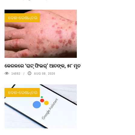
ଦେଶ-ଦେଶାନ୍ତର
କେରଳରେ ‘ରାଟ୍ ଫିଭର୍’ ଆତଙ୍କ, ୫୮ ମୃତ
14892
AUG 08, 2026
ଦେଶ-ଦେଶାନ୍ତର