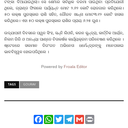
ଟଙ୍କା ଦିଆଯାଇଥିଲା। ସେ ଶୋ’ରେ ସର୍ବାଧିକ ଦରମା ପାଇଥିବା ପ୍ରତିଯୋଗୀ
ଥିଲେ, ଗ୍ରାଣ୍ଡ ଫିନାଲେ ପର୍ଯ୍ୟନ୍ତ ମୋଟ ୨.୬୨ କୋଟି ରୋଜଗାର କରିଥିଲେ।
୫୦ ଲକ୍ଷ ପୁରସ୍କାର ରାଶି ସହିତ, ଗୌରବ ଖାନ୍ନା ମୋଟ୩.୧୨ କୋଟି ହାସଲ
କରିଥିଲେ। ଏହା ୫୦ ଲକ୍ଷ ପୁରସ୍କାର ରାଶିର ପ୍ରାୟ ୬.୨୫ ଗୁଣ।
ଉଦ୍‌ଯାପନୀ ଦିବସରେ ପୱନ ସିଂହ, ସନ୍ନି ଲିଓନି, କରନ କୁନ୍ଦ୍ରା, କାର୍ତ୍ତିକ ଆର୍ୟନ,
ନିଲମ ଗିରି ଓ ଅନନ୍ୟା ପାଣ୍ଡେ ଚିତାକର୍ଷକ କାର୍ଯ୍ୟକ୍ରମ ପରିବେଷଣ କରିଥିଲେ ।
ଷ୍ଟେଜରେ ସଲମାନ ଦିଗଂଗତ ଅଭିନେତା ଧର୍ମେନ୍ଦ୍ରଙ୍କୁ ମନେପକାଇ
ଭାବବିହ୍ୱଳ ହୋଇପଡିଥିଲେ ।
Powered by
Froala Editor
TAGS
GOURAV
Facebook
WhatsApp
Twitter
Telegram
Gmail
Print