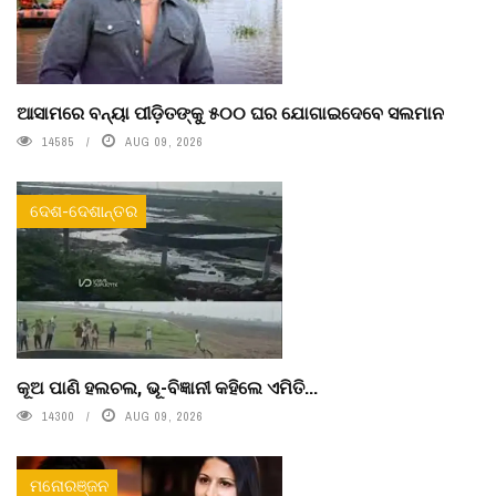
ଆସାମରେ ବନ୍ୟା ପୀଡ଼ିତଙ୍କୁ ୫୦୦ ଘର ଯୋଗାଇଦେବେ ସଲମାନ
14585
AUG 09, 2026
ଦେଶ-ଦେଶାନ୍ତର
କୂଅ ପାଣି ହଲଚଲ, ଭୂ-ବିଜ୍ଞାନୀ କହିଲେ ଏମିତି...
14300
AUG 09, 2026
ମନୋରଞ୍ଜନ