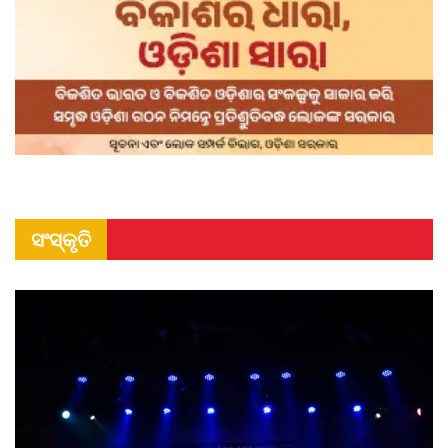
ସଂସ୍କୃତି