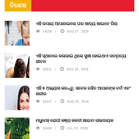
ବିଶେଷ
ଏହି ଉପାୟ ଆପଣାଇଲେ ଘର ଖାଦ୍ୟ ଖାଇବେ ପିଲା
14108
AUG 07, 2026
ଏହି ସ୍ଥାନରେ କଳାଜାଇ ଥିଲେ ସୁଖୀ ହୋଇଥାଏ ଦାମ୍ପତ୍ୟ
ଜୀବନ
15811
AUG 05, 2026
ଏହି ୫ ଅଭ୍ୟାସ କରନ୍ତୁ, ସତେଜ ରହିବ ଆପଣଙ୍କ ଚର୍ମ ଏବଂ
ଶରୀର
16227
AUG 02, 2026
ମଧୁମେହ ରୋଗୀ କଞ୍ଚା କଳଦୀ ଖାଇବା ଲାଭଦାୟକ
15080
JUL 31, 2026