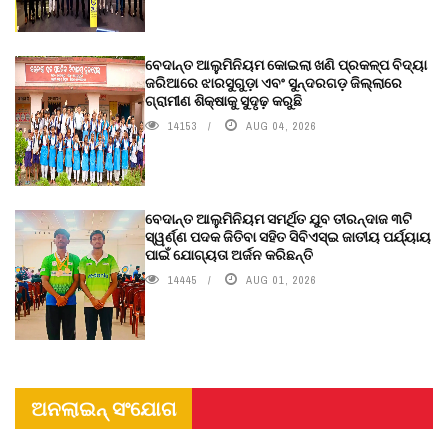
ବେଦାନ୍ତ ଆଲୁମିନିୟମ କୋଇଲା ଖଣି ପ୍ରକଳ୍ପ ବିଦ୍ୟା
ଜରିଆରେ ଝାରସୁଗୁଡ଼ା ଏବଂ ସୁନ୍ଦରଗଡ଼ ଜିଲ୍ଲାରେ
ଗ୍ରାମୀଣ ଶିକ୍ଷାକୁ ସୁଦୃଢ଼ କରୁଛି
14153
AUG 04, 2026
ବେଦାନ୍ତ ଆଲୁମିନିୟମ ସମର୍ଥିତ ଯୁବ ତୀରନ୍ଦାଜ ୩ଟି
ସ୍ୱର୍ଣ୍ଣ ପଦକ ଜିତିବା ସହିତ ସିବିଏସ୍ଇ ଜାତୀୟ ପର୍ଯ୍ୟାୟ
ପାଇଁ ଯୋଗ୍ୟତା ଅର୍ଜନ କରିଛନ୍ତି
14445
AUG 01, 2026
ଅନଲାଇନ୍ ସଂଯୋଗ