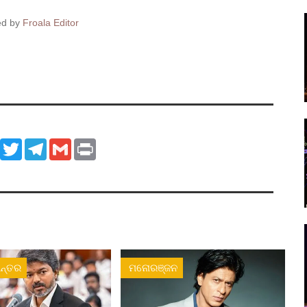
ed by
Froala Editor
ook
WhatsApp
Twitter
Telegram
Gmail
Print
ନ୍ତର
ମନୋରଞ୍ଜନ