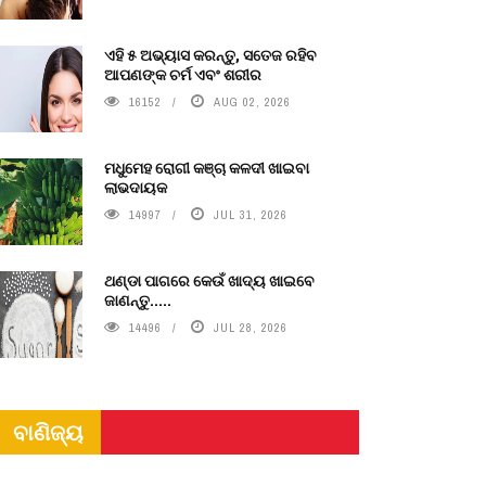
ଏହି ୫ ଅଭ୍ୟାସ କରନ୍ତୁ, ସତେଜ ରହିବ
ଆପଣଙ୍କ ଚର୍ମ ଏବଂ ଶରୀର
16152
AUG 02, 2026
ମଧୁମେହ ରୋଗୀ କଞ୍ଚା କଳଦୀ ଖାଇବା
ଲାଭଦାୟକ
14997
JUL 31, 2026
ଥଣ୍ଡା ପାଗରେ କେଉଁ ଖାଦ୍ୟ ଖାଇବେ
ଜାଣନ୍ତୁ.....
14496
JUL 28, 2026
ବାଣିଜ୍ୟ