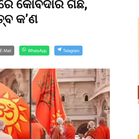
ାରେ କୋବିଦାର ଗଛ,
୍ତ୍ବ କ’ଣ
E-Mail
WhatsApp
Telegram