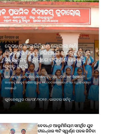
ବେଦାନ୍ତ ଆଲୁମିନିୟମ କୋଇଲା ଖଣି
ପ୍ରକଳ୍ପ ବିଦ୍ୟା ଜରିଆରେ ଝାରସୁଗୁଡ଼ା ଏବଂ
ସୁନ୍ଦରଗଡ଼ ଜିଲ୍ଲାରେ ଗ୍ରାମୀଣ ଶିକ୍ଷାକୁ
ସୁଦୃଢ଼ କରୁଛି
ପାଠପଢାକୁ ଉନ୍ନତ କରିବା, ଶିକ୍ଷକଙ୍କୁ ସମର୍ଥନ କରିବା ଏବଂ ଶିକ୍ଷାଗତ
ସମ୍ବଳକୁ ମଜବୁତ କରିବା ଦ୍ୱାରା ୨୫,୦୦୦ ଛାତ୍ରଛାତ୍ରୀ ଏହା ଦ୍ୱାରା ଉପକୃତ
ହୋଇଛନ୍ତି
ଭୁବନେଶ୍ୱର ୦୪/୦୮/୨୦୨୬ : ଭାରତର ସର୍ବବୃ ...
ବେଦାନ୍ତ ଆଲୁମିନିୟମ ସମର୍ଥିତ ଯୁବ
ତୀରନ୍ଦାଜ ୩ଟି ସ୍ୱର୍ଣ୍ଣ ପଦକ ଜିତିବା