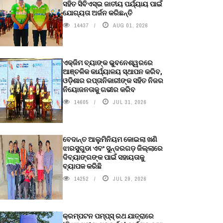
ସହିତ ସିବିଏସ୍ଇ ଜାତୀୟ ପର୍ଯ୍ୟାୟ ପାଇଁ
ଯୋଗ୍ୟତା ଅର୍ଜନ କରିଛନ୍ତି
14437
AUG 01, 2026
ଏକ୍ଜିମ ବ୍ୟାଙ୍କ ଭୁବନେଶ୍ୱରରେ
ଆଞ୍ଚଳିକ କାର୍ଯ୍ୟାଳୟ ସ୍ଥାପନ କରିବ,
ଓଡ଼ିଶାର ରପ୍ତାନିକାରୀଙ୍କ ସହିତ ନିଜର
ନିୟୋଜନତାକୁ ଗଭୀର କରିବ
14605
JUL 31, 2026
ବେଦାନ୍ତ ଆଲୁମିନିୟମ କୋଇଲା ଖଣି
ଝାରସୁଗୁଡା ଏବଂ ସୁନ୍ଦରଗଡ଼ ଜିଲ୍ଲାରେ
ଦିବ୍ୟାଙ୍ଗଙ୍କ ପାଇଁ ସହାୟତାକୁ
ବ୍ୟାପକ କରିଛି
14252
JUL 29, 2026
କ୍ରମ୍ପଟନ ପମ୍ପ୍‌ସ୍‌ ରଥ ଯାତ୍ରାରେ