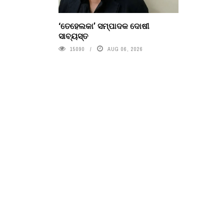
‘ତେହେଲକା’ ସମ୍ପାଦକ ଦୋଷୀ
ସାବ୍ୟସ୍ତ
15090
AUG 06, 2026