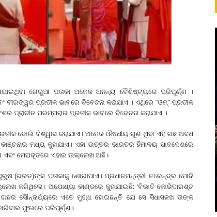
ଯାଇଥିବା ଗେରୁଆ ପତାକା ଅନେକ ଅନନ୍ୟ ବୈଶିଷ୍ଟ୍ୟରେ ପରିପୂର୍ଣ୍ଣ ।
ଏବଂ ବୀରତ୍ୱର ପ୍ରତୀକ ଭାବରେ ବିବେଚନା କରାଯାଏ । ଏଥିରେ “ଓମ୍” ପ୍ରତୀକ
 ବଂଶର ପ୍ରାଚୀନ ପରମ୍ପରାର ପ୍ରତୀକ ଭାବରେ ବିବେଚନା କରାଯାଏ ।
ପ୍ରତୀକ ବୋଲି ବିଶ୍ୱାସ କରାଯାଏ। ଅନେକ ଔଷଧୀୟ ଗୁଣ ଥିବା ଏହି ଗଛ ଅବଧ
ା କାଞ୍ଚନାର ମଧ୍ୟ କୁହାଯାଏ। ଏହା ଉତ୍ତର ଭାରତର ହିମାଳୟ ପାଦଦେଶରେ
ଂଶ ଏବଂ ମେଘଦୂତରେ ଏହାର ଉଲ୍ଲେଖ ଅଛି।
ାପୁରୁଷ (ଭରତ)ଙ୍କ ପତାକାକୁ ଶୋଭାପାଏ। ପ୍ରଧାନମନ୍ତ୍ରୀ ନରେନ୍ଦ୍ର ମୋଦି
ଖ କରିଥିଲେ। ଅଯୋଧ୍ୟା କାଣ୍ଡରେ କୁହାଯାଇଛି: ‘ବିଭାତି କୋଭିଦାରଶ୍ଚ
ର ଗଛର ସୌନ୍ଦର୍ଯ୍ୟରେ ଏତେ ମୁଗ୍ଧ ହୋଇଛନ୍ତି ଯେ ସେ ସିଧାସଳଖ ତାଙ୍କ
ୋଭିଦାର ଫୁଲରେ ପରିପୂର୍ଣ୍ଣ।