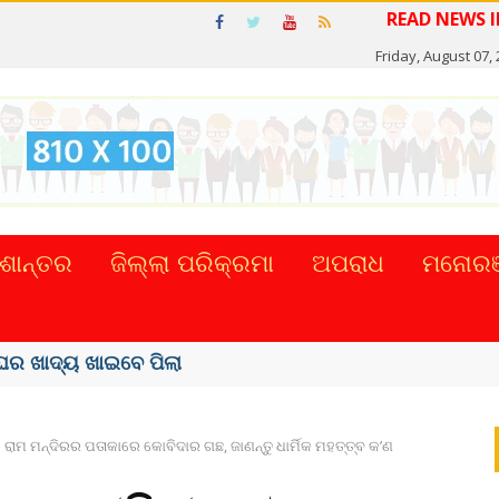
REA
Friday, August 07,
ଶାନ୍ତର
ଜିଲ୍ଲା ପରିକ୍ରମା
ଅପରାଧ
ମନୋରଞ
ର ଖାଦ୍ୟ ଖାଇବେ ପିଲା
ରାମ ମନ୍ଦିରର ପତାକାରେ କୋବିଦାର ଗଛ, ଜାଣନ୍ତୁ ଧାର୍ମିକ ମହତ୍ତ୍ବ କ’ଣ