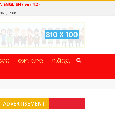
D NEWS IN ENGLISH ( ver.4.2)
 2026,
Login
୍ଜନ
ଖେଳ ଖବର
ବାଣିଜ୍ୟ
ADVERTISEMENT