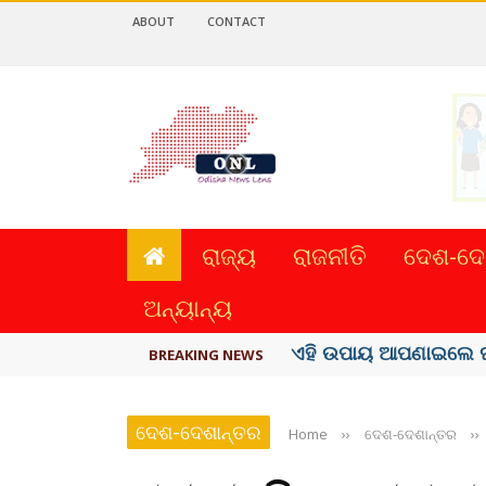
ABOUT
CONTACT
ରାଜ୍ୟ
ରାଜନୀତି
ଦେଶ-ଦେ
ଅନ୍ୟାନ୍ୟ
ଏହି ଉପାୟ ଆପଣାଇଲେ ଘ
BREAKING NEWS
ଦେଶ-ଦେଶାନ୍ତର
Home
››
ଦେଶ-ଦେଶାନ୍ତର
››