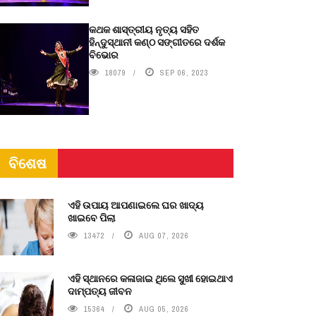
କଥକ ଶାସ୍ତ୍ରୀୟ ନୃତ୍ୟ ସହିତ
ହିନ୍ଦୁସ୍ଥାନୀ କଣ୍ଠ ସଙ୍ଗୀତରେ ଦର୍ଶକ
ବିଭୋର
18079
SEP 06, 2023
ବିଶେଷ
ଏହି ଉପାୟ ଆପଣାଇଲେ ଘର ଖାଦ୍ୟ
ଖାଇବେ ପିଲା
13472
AUG 07, 2026
ଏହି ସ୍ଥାନରେ କଳାଜାଇ ଥିଲେ ସୁଖୀ ହୋଇଥାଏ
ଦାମ୍ପତ୍ୟ ଜୀବନ
15364
AUG 05, 2026