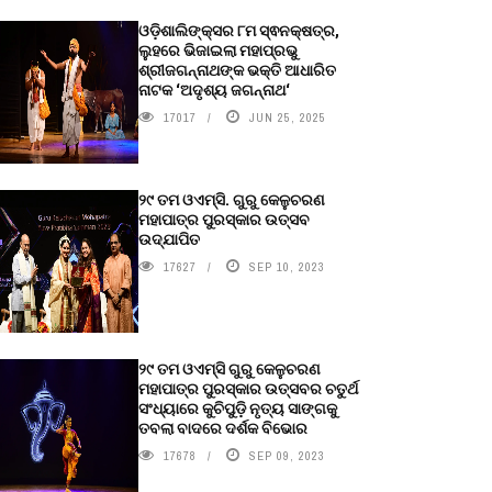
ଓଡ଼ିଶାଲିଙ୍କ୍ସର ୮ମ ସ୍ଵନକ୍ଷତ୍ର,
ଲୁହରେ ଭିଜାଇଲା ମହାପ୍ରଭୁ
ଶ୍ରୀଜଗନ୍ନାଥଙ୍କ ଭକ୍ତି ଆଧାରିତ
ନାଟକ ‘ଅଦୃଶ୍ୟ ଜଗନ୍ନାଥ‘
17017
JUN 25, 2025
୨୯ ତମ ଓଏମ୍‌ସି. ଗୁରୁ କେଳୁଚରଣ
ମହାପାତ୍ର ପୁରସ୍କାର ଉତ୍ସବ
ଉଦ୍‍ଯାପିତ
17627
SEP 10, 2023
୨୯ ତମ ଓଏମ୍‌ସି ଗୁରୁ କେଳୁଚରଣ
ମହାପାତ୍ର ପୁରସ୍କାର ଉତ୍ସବର ଚତୁର୍ଥ
ସଂଧ୍ୟାରେ କୁଚିପୁଡ଼ି ନୃତ୍ୟ ସାଙ୍ଗକୁ
ତବଲା ବାଦରେ ଦର୍ଶକ ବିଭୋର
17678
SEP 09, 2023