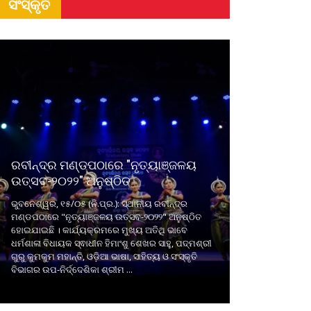
ସଂସ୍କୃତି
ରବୀନ୍ଦ୍ର ମଣ୍ଡପଠାରେ "ନୃତ୍ୟାଞ୍ଜଳୟ
ଉତ୍ସବ-୨୦୨୨" ଅନୁଷ୍ଠିତ
ଭୁବନେଶ୍ୱର, ୧୫/୦୫ (ନି.ପ୍ର.): ସ୍ଥାନୀୟ ରବୀନ୍ଦ୍ର
ମଣ୍ଡପଠାରେ "ନୃତ୍ୟାଞ୍ଜଳୟ ଉତ୍ସବ-୨୦୨୨" ଅନୁଷ୍ଠିତ
ହୋଇଯାଇଛି । କାର୍ଯ୍ୟକ୍ରମରେ ମୁଖ୍ୟ ଅତିଥି ଭାବେ
ଧର୍ମଶାଳା ବିଧାୟକ ସ୍ଵାଧୀନ ହିମାଂଶୁ ଶେଖର ସାହୁ, ପଦ୍ମଶ୍ରୀ
ଗୁରୁ କୁମକୁମ ମହାନ୍ତି, ଓଡ଼ିଆ ଭାଷା, ସାହିତ୍ୟ ଓ ସଂସ୍କୃତି
ବିଭାଗର ଉପ-ନିର୍ଦ୍ଦେଶିକା ଶ୍ରୀମ ...