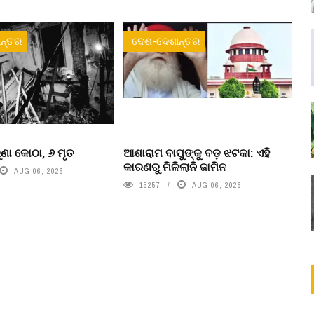
ନ୍ତର
ଦେଶ-ଦେଶାନ୍ତର
ୁରୁଣା କୋଠା, ୬ ମୃତ
ଆଶାରାମ ବାପୁଙ୍କୁ ବଡ଼ ଝଟକା: ଏହି
କାରଣରୁ ମିଳିଲାନି ଜାମିନ
AUG 06, 2026
15257
AUG 06, 2026