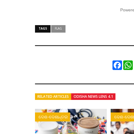
Power
TAGS
FLAG
Faceb
RELATED ARTICLES
ODISHA NEWS LENS 4.1
ଦେଶ-ଦେଶାନ୍ତର
ଦେଶ-ଦେଶା