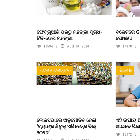
ଫେବ୍ରୁଆରି ପରଠୁ ମହଙ୍ଗା ଦୁଗ୍ଧ-
ବଜେଟରେ Ge
ଚିନି-ତେଲ ମହଙ୍ଗା
ଘୋଷଣା
13594
AUG 06, 2026
14978
ଦେଶ-ଦେଶାନ୍ତର
ବିଶେଷ
ଲୋକସଭାରେ ଅନୁମୋଦିତ ହେଲା
ଏହି ଉପାୟ
‘ବ୍ୟାଙ୍କର୍ସ ବୁକ୍ ଏଭିଡେନ୍ସ ବିଲ୍
ଖାଇବେ ପିଲ
୨୦୨୬’
13472