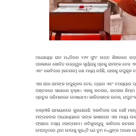
ଅଯୋଧ୍ୟା ରାମ ମନ୍ଦିରର ୧୬୧ ଫୁଟ ଉଚ୍ଚ ଶିଖରରେ ଉଡ଼ା
ପତାକାରେ ଖୋଦିତ ଉଜ୍ଜ୍ୱଳ ସୂର୍ଯ୍ୟକୁ ପ୍ରଭୁ ରାମଙ୍କ ତେଜ 
ଏବଂ କୋବିଦାର (କଚନାର) ଗଛ ମଧ୍ୟ ରହିଛି, ଯାହାକୁ ରଘୁକୂଳ
ଏହା ରାଜା ରାମଙ୍କ ରଘୁକୂଳର ତେଜ, ତ୍ୟାଗ ଏବଂ ତପସ୍ୟାର 
ଅଞ୍ଚଳରେ ସାଧାରଣ ବୃକ୍ଷ। ଏହାକୁ କଚନାର, କଚନାଲ କିମ୍ବ
ପ୍ରଚୁର ପରିମାଣରେ ଦେଖାଯାଏ। କାଳିଦାସଙ୍କ ରଚନା, ରଘୁବ
ବାଲ୍ମୀକି ରାମାୟଣରେ କୁହାଯାଇଛି: ‘କୋବିଦାର ଗଛ ସେହି ମହ
ମଙ୍ଗଳବାର ଅଯୋଧ୍ୟାରେ ତାଙ୍କ ଭାଷଣରେ ଏହା ମଧ୍ୟ ଉଲ୍ଲେ
ଫ୍ଲାଗେ ତସ୍ୟ ମହାତ୍ମାନଃ। କବିକୁଲଗୁରୁ କାଳିଦାସ କଚନା
ମେଘଦୂତରେ ଥିବା ମେଘକୁ କୁହନ୍ତି ଯେ ତୁମ ବନ୍ଧୁଙ୍କ ଅଗଣା କ