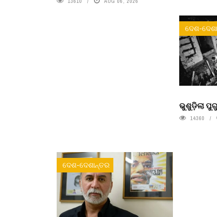
13610
AUG 06, 2026
ଦେଶ-ଦେଶା
ଭୁଶୁଡ଼ିଲା ପ
14360
ଦେଶ-ଦେଶାନ୍ତର