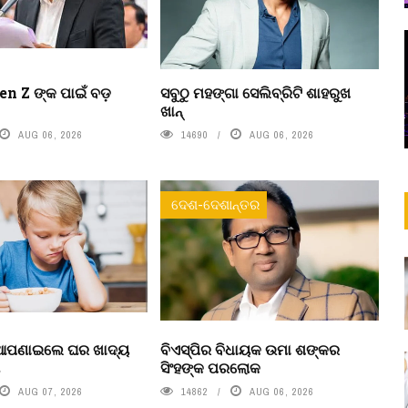
n Z ଙ୍କ ପାଇଁ ବଡ଼
ସବୁଠୁ ମହଙ୍ଗା ସେଲିବ୍ରିଟି ଶାହରୁଖ
ଖାନ୍
AUG 06, 2026
14690
AUG 06, 2026
ଦେଶ-ଦେଶାନ୍ତର
 ଆପଣାଇଲେ ଘର ଖାଦ୍ୟ
ବିଏସ୍‌ପିର ବିଧାୟକ ଉମା ଶଙ୍କର
ା
ସିଂହଙ୍କ ପରଲୋକ
AUG 07, 2026
14862
AUG 06, 2026