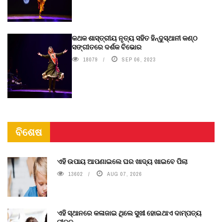
କଥକ ଶାସ୍ତ୍ରୀୟ ନୃତ୍ୟ ସହିତ ହିନ୍ଦୁସ୍ଥାନୀ କଣ୍ଠ
ସଙ୍ଗୀତରେ ଦର୍ଶକ ବିଭୋର
18079
SEP 06, 2023
ବିଶେଷ
ଏହି ଉପାୟ ଆପଣାଇଲେ ଘର ଖାଦ୍ୟ ଖାଇବେ ପିଲା
13602
AUG 07, 2026
ଏହି ସ୍ଥାନରେ କଳାଜାଇ ଥିଲେ ସୁଖୀ ହୋଇଥାଏ ଦାମ୍ପତ୍ୟ
ଜୀବନ