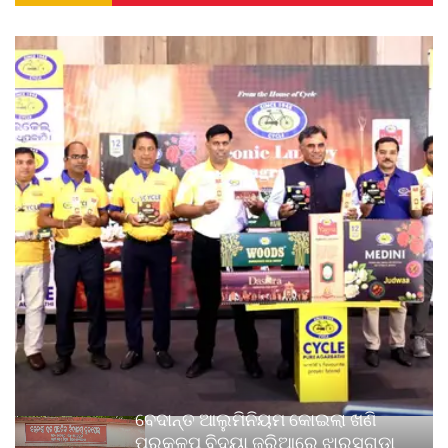
ବେଦାନ୍ତ ଆଲୁମିନିୟମ କୋଇଲା ଖଣି
ପ୍ରକଳ୍ପ ବିଦ୍ୟା ଜରିଆରେ ଝାରସୁଗୁଡ଼ା