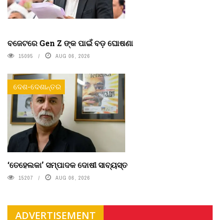
ବଜେଟରେ Gen Z ଙ୍କ ପାଇଁ ବଡ଼ ଘୋଷଣା
15095
AUG 06, 2026
ଦେଶ-ଦେଶାନ୍ତର
‘ତେହେଲକା’ ସମ୍ପାଦକ ଦୋଷୀ ସାବ୍ୟସ୍ତ
15207
AUG 06, 2026
ADVERTISEMENT