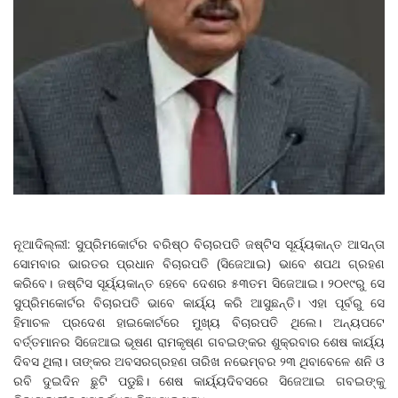
ନୂଆଦିଲ୍ଲୀ: ସୁପ୍ରିମକୋର୍ଟର ବରିଷ୍ଠ ବିଚାରପତି ଜଷ୍ଟିସ ସୂର୍ୟ୍ୟକାନ୍ତ ଆସନ୍ତା
ସୋମବାର ଭାରତର ପ୍ରଧାନ ବିଚାରପତି (ସିଜେଆଇ) ଭାବେ ଶପଥ ଗ୍ରହଣ
କରିବେ। ଜଷ୍ଟିସ ସୂର୍ୟ୍ୟକାନ୍ତ ହେବେ ଦେଶର ୫୩ତମ ସିଜେଆଇ। ୨୦୧୯ରୁ ସେ
ସୁପ୍ରିମକୋର୍ଟର ବିଚାରପତି ଭାବେ କାର୍ୟ୍ୟ କରି ଆସୁଛନ୍ତି। ଏହା ପୂର୍ବରୁ ସେ
ହିମାଚଳ ପ୍ରଦେଶ ହାଇକୋର୍ଟରେ ମୁଖ୍ୟ ବିଚାରପତି ଥିଲେ। ଅନ୍ୟପଟେ
ବର୍ତ୍ତମାନର ସିଜେଆଇ ଭୂଷଣ ରାମକୃଷ୍ଣ ଗବଇଙ୍କର ଶୁକ୍ରବାର ଶେଷ କାର୍ୟ୍ୟ
ଦିବସ ଥିଲା। ତାଙ୍କର ଅବସରଗ୍ରହଣ ତାରିଖ ନଭେମ୍ବର ୨୩ ଥିବାବେଳେ ଶନି ଓ
ରବି ଦୁଇଦିନ ଛୁଟି ପଡୁଛି। ଶେଷ କାର୍ୟ୍ୟଦିବସରେ ସିଜେଆଇ ଗବଇଙ୍କୁ