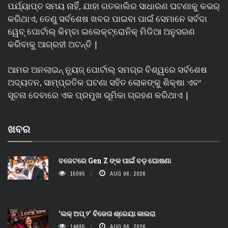
ପର୍ଯ୍ୟାପ୍ତ ସମୟ ନାହିଁ, ଯାହା ଗତକାଲିର ସାଧାରଣ ଘଟଣାକୁ କଭର୍
କରିଥାଏ, ତେଣୁ ସର୍ବଶେଷ ଖବର ପାଇବା ପାଇଁ ସେମାନେ ସର୍ବଦା
ୱେବ୍ ପୋର୍ଟାଲ୍ କିମ୍ବା ଇଲେକ୍ଟ୍ରୋନିକ୍ ମିଡିଆ ଅନୁସରଣ
କରିବାକୁ ଆଗ୍ରହୀ ଅଟନ୍ତି |
ଆମର ଅନଲାଇନ୍ ନ୍ୟୁଜ୍ ପୋର୍ଟାଲ୍ ସମଗ୍ର ବିଶ୍ୱରେ ସର୍ବଶେଷ
ଅଦ୍ୟତନ, ସାମ୍ପ୍ରତିକ ଘଟଣା ସହିତ ଲୋକଙ୍କୁ ଶିକ୍ଷା ଏବଂ
ସୂଚନା ଦେବାରେ ଏକ ପ୍ରମୁଖ ଭୂମିକା ଗ୍ରହଣ କରିଥାଏ |
ଖବର
ବଜେଟରେ Gen Z ଙ୍କ ପାଇଁ ବଡ଼ ଘୋଷଣା
15095
AUG 06, 2026
‘ଲକ୍ ଅପ୍ ୨’ ବିଜେତା ଶ୍ରେୟା କାଲରା
14695
AUG 06, 2026