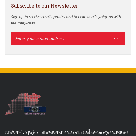
Subscribe to our Newsletter
Sign up to receive email updates and to hear what's going on with
our magazine!
ଆଜିକାଲି, ମୁଦ୍ରିତ ଖବରକାଗଜ ପଢିବା ପାଇଁ ଲୋକଙ୍କ ପାଖରେ