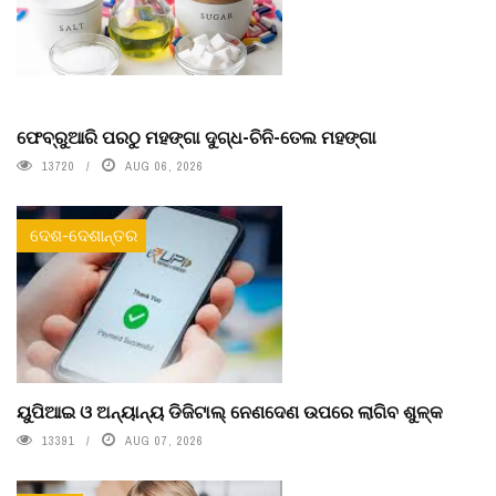
ଫେବ୍ରୁଆରି ପରଠୁ ମହଙ୍ଗା ଦୁଗ୍ଧ-ଚିନି-ତେଲ ମହଙ୍ଗା
13720
AUG 06, 2026
ଦେଶ-ଦେଶାନ୍ତର
ୟୁପିଆଇ ଓ ଅନ୍ୟାନ୍ୟ ଡିଜିଟାଲ୍ ନେଣଦେଣ ଉପରେ ଲାଗିବ ଶୁଳ୍କ
13391
AUG 07, 2026