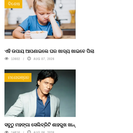
ବିଶେଷ
ଏହି ଉପାୟ ଆପଣାଇଲେ ଘର ଖାଦ୍ୟ ଖାଇବେ ପିଲା
13602
AUG 07, 2026
ମନୋରଞ୍ଜନ
ସବୁଠୁ ମହଙ୍ଗା ସେଲିବ୍ରିଟି ଶାହରୁଖ ଖାନ୍
14816
AUG 06, 2026