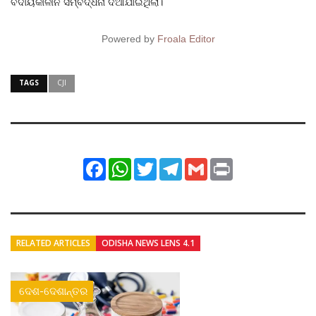
ବିଦାୟକାଳୀନ ସମ୍ବର୍ଦ୍ଧନା ଦିଆଯାଇଥିଲା।
Powered by
Froala Editor
TAGS
CJI
Facebook
WhatsApp
Twitter
Telegram
Gmail
Print
RELATED ARTICLES
ODISHA NEWS LENS 4.1
ଦେଶ-ଦେଶାନ୍ତର