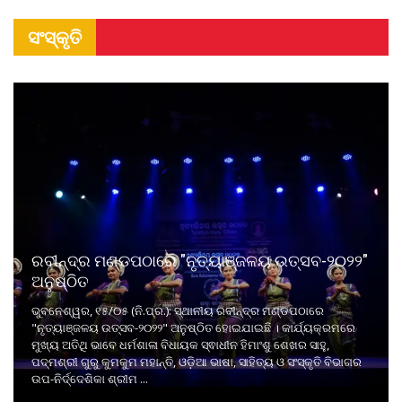
ସଂସ୍କୃତି
ରବୀନ୍ଦ୍ର ମଣ୍ଡପଠାରେ "ନୃତ୍ୟାଞ୍ଜଳୟ ଉତ୍ସବ-୨୦୨୨"
ଅନୁଷ୍ଠିତ
ଭୁବନେଶ୍ୱର, ୧୫/୦୫ (ନି.ପ୍ର.): ସ୍ଥାନୀୟ ରବୀନ୍ଦ୍ର ମଣ୍ଡପଠାରେ
"ନୃତ୍ୟାଞ୍ଜଳୟ ଉତ୍ସବ-୨୦୨୨" ଅନୁଷ୍ଠିତ ହୋଇଯାଇଛି । କାର୍ଯ୍ୟକ୍ରମରେ
ମୁଖ୍ୟ ଅତିଥି ଭାବେ ଧର୍ମଶାଳା ବିଧାୟକ ସ୍ଵାଧୀନ ହିମାଂଶୁ ଶେଖର ସାହୁ,
ପଦ୍ମଶ୍ରୀ ଗୁରୁ କୁମକୁମ ମହାନ୍ତି, ଓଡ଼ିଆ ଭାଷା, ସାହିତ୍ୟ ଓ ସଂସ୍କୃତି ବିଭାଗର
ଉପ-ନିର୍ଦ୍ଦେଶିକା ଶ୍ରୀମ ...