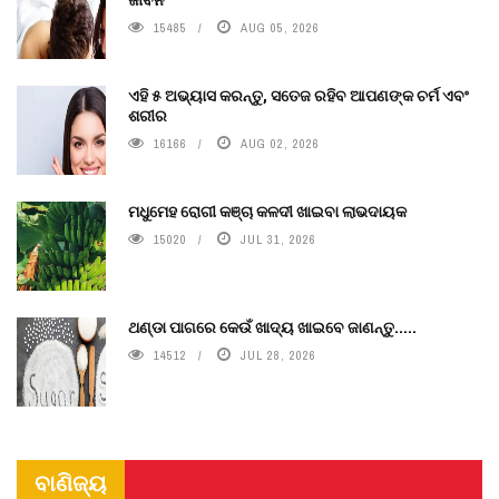
15485
AUG 05, 2026
ଏହି ୫ ଅଭ୍ୟାସ କରନ୍ତୁ, ସତେଜ ରହିବ ଆପଣଙ୍କ ଚର୍ମ ଏବଂ
ଶରୀର
16166
AUG 02, 2026
ମଧୁମେହ ରୋଗୀ କଞ୍ଚା କଳଦୀ ଖାଇବା ଲାଭଦାୟକ
15020
JUL 31, 2026
ଥଣ୍ଡା ପାଗରେ କେଉଁ ଖାଦ୍ୟ ଖାଇବେ ଜାଣନ୍ତୁ.....
14512
JUL 28, 2026
ବାଣିଜ୍ୟ