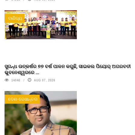
ବାଣିଜ୍ୟ
ସୁଗନ୍ଧ ଉତ୍କର୍ଷର ୭୭ ବର୍ଷ ପାଳନ କରୁଛି, ସାଇକଲ ପିୟୋର୍‌ ଅଗରବତୀ
ଭୁବନେଶ୍ୱରରେ ...
14046
AUG 07, 2026
ଦେଶ-ଦେଶାନ୍ତର