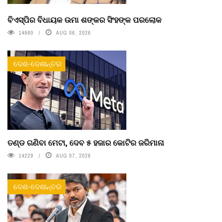
ବିଏସ୍‌ପିର ବିଧାୟକ ଉମା ଶଙ୍କର ସିଂହଙ୍କ ପରଲୋକ
14980
AUG 06, 2026
ଦେଶ-ଦେଶାନ୍ତର
ତଣ୍ଡ ଗଣିବା ମେଟା, ଦେବ ୫ ହଜାର କୋଟିର ଜରିମାନା
14229
AUG 07, 2026
ଦେଶ-ଦେଶାନ୍ତର