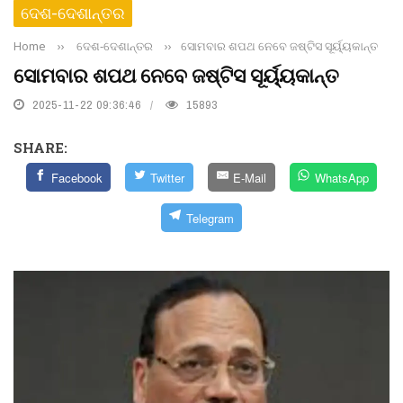
ଦେଶ-ଦେଶାନ୍ତର
Home
››
ଦେଶ-ଦେଶାନ୍ତର
››
ସୋମବାର ଶପଥ ନେବେ ଜଷ୍ଟିସ ସୂର୍ୟ୍ୟକାନ୍ତ
ସୋମବାର ଶପଥ ନେବେ ଜଷ୍ଟିସ ସୂର୍ୟ୍ୟକାନ୍ତ
2025-11-22 09:36:46
15893
SHARE:
Facebook
Twitter
E-Mail
WhatsApp
Telegram