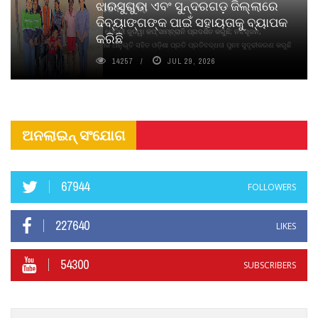
ଝାରସୁଗୁଡା ଏବଂ ସୁନ୍ଦରଗଡ଼ ଜିଲ୍ଲାରେ
ନବସୃଜନ ଉନ୍ମୋଚନ କଲା
ଦିବ୍ୟାଙ୍ଗଙ୍କ ପାଇଁ ସହାୟତାକୁ ବ୍ୟାପକ
ବାଉଁଶ ବିହୀନ କଠିନ ଧୂପ ଏବଂ ମେଦିନୀ ଜୁଡୱା କପ୍‌ ସାମ୍ବ୍ରାନି ପ୍ରଦର୍ଶିତ କରୁଛି; ନବସୃଜନ,
କରିଛି
ଦୀର୍ଘସ୍ଥାୟିତା ଏବଂ ଆଧ୍ୟାତ୍ମିକ ଅନୁଭୂତି ସହିତ ଓଡ଼ିଶା ପ୍ରତି ପ୍ରତିବଦ୍ଧତା ପୁନଃ ସୁଦୃଢୀକରଣ କରୁଛି
14257
JUL 29, 2026
ଅନଲାଇନ୍ ସଂଯୋଗ
67944
FOLLOWERS
227640
LIKES
54300
SUBSCRIBERS