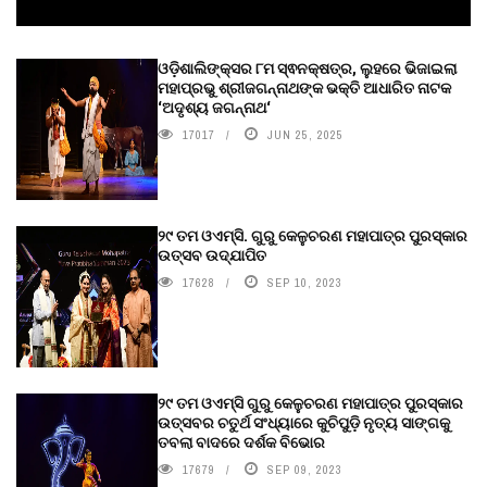
ଓଡ଼ିଶାଲିଙ୍କ୍ସର ୮ମ ସ୍ଵନକ୍ଷତ୍ର, ଲୁହରେ ଭିଜାଇଲା
ମହାପ୍ରଭୁ ଶ୍ରୀଜଗନ୍ନାଥଙ୍କ ଭକ୍ତି ଆଧାରିତ ନାଟକ
‘ଅଦୃଶ୍ୟ ଜଗନ୍ନାଥ‘
17017
JUN 25, 2025
୨୯ ତମ ଓଏମ୍‌ସି. ଗୁରୁ କେଳୁଚରଣ ମହାପାତ୍ର ପୁରସ୍କାର
ଉତ୍ସବ ଉଦ୍‍ଯାପିତ
17628
SEP 10, 2023
୨୯ ତମ ଓଏମ୍‌ସି ଗୁରୁ କେଳୁଚରଣ ମହାପାତ୍ର ପୁରସ୍କାର
ଉତ୍ସବର ଚତୁର୍ଥ ସଂଧ୍ୟାରେ କୁଚିପୁଡ଼ି ନୃତ୍ୟ ସାଙ୍ଗକୁ
ତବଲା ବାଦରେ ଦର୍ଶକ ବିଭୋର
17679
SEP 09, 2023