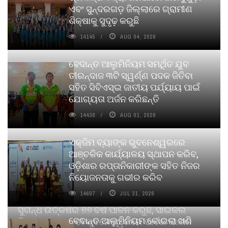
ଏବଂ ସୁନ୍ଦରଗଡ଼ ଜିଲ୍ଲାରେ ଗ୍ରାମୀଣ
ଶିକ୍ଷାକୁ ସୁଦୃଢ଼ କରୁଛି
14145
AUG 04, 2026
ବେଦାନ୍ତ ଆଲୁମିନିୟମ ସମର୍ଥିତ ଯୁବ
ତୀରନ୍ଦାଜ ୩ଟି ସ୍ୱର୍ଣ୍ଣ ପଦକ ଜିତିବା
ସହିତ ସିବିଏସ୍ଇ ଜାତୀୟ ପର୍ଯ୍ୟାୟ ପାଇଁ
ଯୋଗ୍ୟତା ଅର୍ଜନ କରିଛନ୍ତି
14438
AUG 01, 2026
ଏକ୍ଜିମ ବ୍ୟାଙ୍କ ଭୁବନେଶ୍ୱରରେ
ଆଞ୍ଚଳିକ କାର୍ଯ୍ୟାଳୟ ସ୍ଥାପନ କରିବ,
ଓଡ଼ିଶାର ରପ୍ତାନିକାରୀଙ୍କ ସହିତ ନିଜର
ନିୟୋଜନତାକୁ ଗଭୀର କରିବ
14607
JUL 31, 2026
ସୁଗନ୍ଧ ଉତ୍କର୍ଷର ୭୭ ବର୍ଷ ପାଳନ କରୁଛି, ସାଇକଲ
ବେଦାନ୍ତ ଆଲୁମିନିୟମ କୋଇଲା ଖଣି
ପିୟୋର୍‌ ଅଗରବତୀ ଭୁବନେଶ୍ୱରରେ ପାର୍ବଣ କାଳୀନ