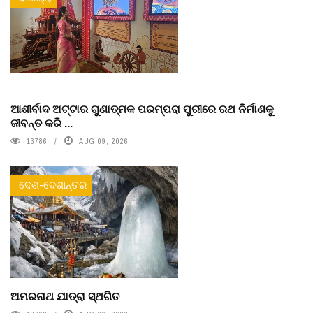
ଆଶୀର୍ବାଦ ଅଟ୍ଟାର ଗୁଣାତ୍ମକ ପରମ୍ପରା ପୁରୀରେ ରଥ ନିର୍ମାଣକୁ
ଜୀବନ୍ତ କରି ...
13786
AUG 09, 2026
ଦେଶ-ଦେଶାନ୍ତର
ଅମରନାଥ ଯାତ୍ରା ସ୍ଥଗିତ