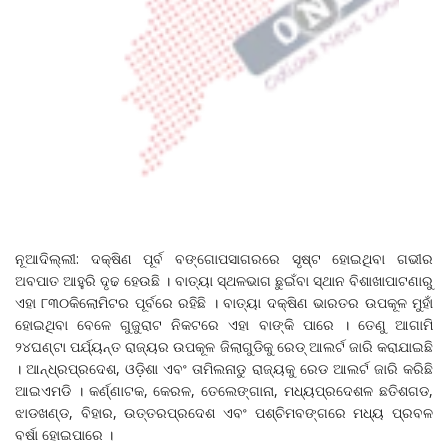
ନୂଆଦିଲ୍ଲୀ: ଦକ୍ଷିଣ ପୂର୍ବ ବଙ୍ଗୋପସାଗରରେ ସୃଷ୍ଟ ହୋଇଥିବା ଗଭୀର
ଅବପାତ ଆହୁରି ଦୃଢ ହେଉଛି । ବାତ୍ୟା ସ୍ଥଳଭାଗ ଛୁଇଁବା ସ୍ଥାନ ବିଶାଖାପାଟଣାରୁ
ଏହା ୮୩୦କିଲୋମିଟର ପୂର୍ବରେ ରହିଛି । ବାତ୍ୟା ଦକ୍ଷିଣ ଭାରତର ଉପକୂଳ ମୁହାଁ
ହୋଇଥିବା ବେଳେ ଗୁଜୁରାଟ ନିକଟରେ ଏହା ବାଙ୍କି ପାରେ । ତେଣୁ ଆଗାମି
୨୪ଘଣ୍ଟା ପର୍ଯ୍ୟନ୍ତ ରାଜ୍ୟର ଉପକୂଳ ଜିଲାଗୁଡିକୁ ରେଡ୍‌ ଆଲର୍ଟ ଜାରି କରାଯାଇଛି
। ଆନ୍ଧ୍ରପ୍ରଦେଶ, ଓଡ଼ିଶା ଏବଂ ତାମିଲନାଡୁ ରାଜ୍ୟକୁ ରେଡ ଆଲର୍ଟ ଜାରି କରିଛି
ଆଇଏମଡି । କର୍ଣ୍ଣାଟକ, କେରଳ, ତେଲେଙ୍ଗାନା, ମଧ୍ୟପ୍ରଦେଶଳ ଛତିଶଗଡ,
ଝାଡଖଣ୍ଡ, ବିହାର, ଉତ୍ତରପ୍ରଦେଶ ଏବଂ ପଶ୍ଚିମବଙ୍ଗରେ ମଧ୍ୟ ପ୍ରବଳ
ବର୍ଷା ହୋଇପାରେ ।