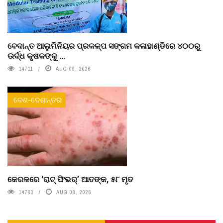
ବେଦାନ୍ତ ଆଲୁମିନିୟର ପ୍ରକଳ୍ପ ସଙ୍ଗମ କଳାହାଣ୍ଡିରେ ୪୦୦ରୁ
ଉର୍ଦ୍ଧ କୃଷକଙ୍କୁ ...
14711
AUG 09, 2026
ଦେଶ-ଦେଶାନ୍ତର
କେରଳରେ ‘ରାଟ୍ ଫିଭର୍’ ଆତଙ୍କ, ୫୮ ମୃତ
14763
AUG 08, 2026