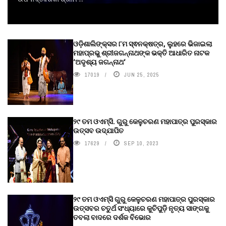
ଓଡ଼ିଶାଲିଙ୍କ୍ସର ୮ମ ସ୍ଵନକ୍ଷତ୍ର, ଲୁହରେ ଭିଜାଇଲା
ମହାପ୍ରଭୁ ଶ୍ରୀଜଗନ୍ନାଥଙ୍କ ଭକ୍ତି ଆଧାରିତ ନାଟକ
‘ଅଦୃଶ୍ୟ ଜଗନ୍ନାଥ‘
17019
JUN 25, 2025
୨୯ ତମ ଓଏମ୍‌ସି. ଗୁରୁ କେଳୁଚରଣ ମହାପାତ୍ର ପୁରସ୍କାର
ଉତ୍ସବ ଉଦ୍‍ଯାପିତ
17629
SEP 10, 2023
୨୯ ତମ ଓଏମ୍‌ସି ଗୁରୁ କେଳୁଚରଣ ମହାପାତ୍ର ପୁରସ୍କାର
ଉତ୍ସବର ଚତୁର୍ଥ ସଂଧ୍ୟାରେ କୁଚିପୁଡ଼ି ନୃତ୍ୟ ସାଙ୍ଗକୁ
ତବଲା ବାଦରେ ଦର୍ଶକ ବିଭୋର