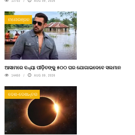
13702
AUG 09, 2026
ମନୋରଞ୍ଜନ
ଆସାମରେ ବନ୍ୟା ପୀଡ଼ିତଙ୍କୁ ୫୦୦ ଘର ଯୋଗାଇଦେବେ ସଲମାନ
14450
AUG 09, 2026
ଦେଶ-ଦେଶାନ୍ତର