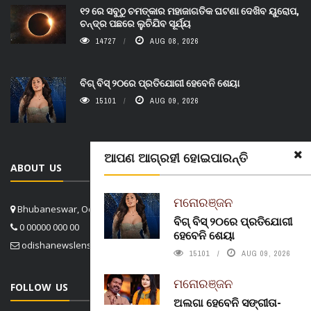
୧୨ ରେ ସବୁଠୁ ଚମତ୍କାର ମହାଜାଗତିକ ଘଟଣା ଦେଖିବ ୟୁରୋପ,
ଚନ୍ଦ୍ର ପଛରେ ଲୁଚିଯିବ ସୂର୍ଯ୍ୟ
14727
AUG 08, 2026
ବିଗ୍ ବିସ୍ ୨୦ରେ ପ୍ରତିଯୋଗୀ ହେବେନି ଶେୟା
15101
AUG 09, 2026
ଆପଣ ଆଗ୍ରହୀ ହୋଇପାରନ୍ତି
ABOUT US
ମନୋରଞ୍ଜନ
Bhubaneswar, Odisha, India
ବିଗ୍ ବିସ୍ ୨୦ରେ ପ୍ରତିଯୋଗୀ
0 00000 000 00
ହେବେନି ଶେୟା
odishanewslens@gmail.com
15101
AUG 09, 2026
ମନୋରଞ୍ଜନ
FOLLOW US
ଅଲଗା ହେବେନି ସଙ୍ଗୀତା-