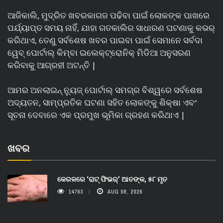
ଆଜିକାଲି, ମୁଦ୍ରିତ ଖବରକାଗଜ ପଢିବା ପାଇଁ ଲୋକଙ୍କ ପାଖରେ
ପର୍ଯ୍ୟାପ୍ତ ସମୟ ନାହିଁ, ଯାହା ଗତକାଲିର ସାଧାରଣ ଘଟଣାକୁ କଭର୍
କରିଥାଏ, ତେଣୁ ସର୍ବଶେଷ ଖବର ପାଇବା ପାଇଁ ସେମାନେ ସର୍ବଦା
ୱେବ୍ ପୋର୍ଟାଲ୍ କିମ୍ବା ଇଲେକ୍ଟ୍ରୋନିକ୍ ମିଡିଆ ଅନୁସରଣ
କରିବାକୁ ଆଗ୍ରହୀ ଅଟନ୍ତି |
ଆମର ଅନଲାଇନ୍ ନ୍ୟୁଜ୍ ପୋର୍ଟାଲ୍ ସମଗ୍ର ବିଶ୍ୱରେ ସର୍ବଶେଷ
ଅଦ୍ୟତନ, ସାମ୍ପ୍ରତିକ ଘଟଣା ସହିତ ଲୋକଙ୍କୁ ଶିକ୍ଷା ଏବଂ
ସୂଚନା ଦେବାରେ ଏକ ପ୍ରମୁଖ ଭୂମିକା ଗ୍ରହଣ କରିଥାଏ |
ଖବର
କେରଳରେ ‘ରାଟ୍ ଫିଭର୍’ ଆତଙ୍କ, ୫୮ ମୃତ
14763
AUG 08, 2026