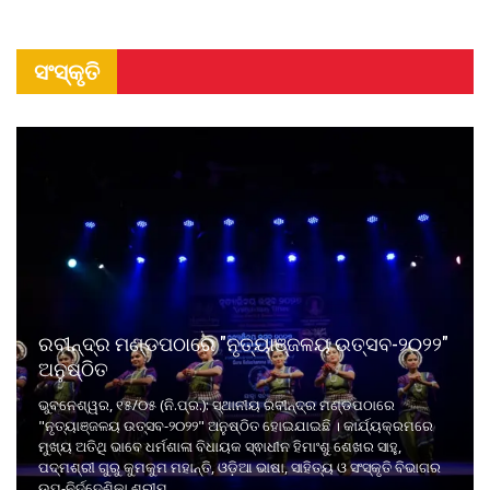
ସଂସ୍କୃତି
ରବୀନ୍ଦ୍ର ମଣ୍ଡପଠାରେ "ନୃତ୍ୟାଞ୍ଜଳୟ ଉତ୍ସବ-୨୦୨୨"
ଅନୁଷ୍ଠିତ
ଭୁବନେଶ୍ୱର, ୧୫/୦୫ (ନି.ପ୍ର.): ସ୍ଥାନୀୟ ରବୀନ୍ଦ୍ର ମଣ୍ଡପଠାରେ
"ନୃତ୍ୟାଞ୍ଜଳୟ ଉତ୍ସବ-୨୦୨୨" ଅନୁଷ୍ଠିତ ହୋଇଯାଇଛି । କାର୍ଯ୍ୟକ୍ରମରେ
ମୁଖ୍ୟ ଅତିଥି ଭାବେ ଧର୍ମଶାଳା ବିଧାୟକ ସ୍ଵାଧୀନ ହିମାଂଶୁ ଶେଖର ସାହୁ,
ପଦ୍ମଶ୍ରୀ ଗୁରୁ କୁମକୁମ ମହାନ୍ତି, ଓଡ଼ିଆ ଭାଷା, ସାହିତ୍ୟ ଓ ସଂସ୍କୃତି ବିଭାଗର
ଉପ-ନିର୍ଦ୍ଦେଶିକା ଶ୍ରୀମ ...