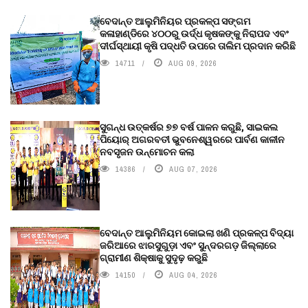
ବେଦାନ୍ତ ଆଲୁମିନିୟର ପ୍ରକଳ୍ପ ସଙ୍ଗମ
କଳାହାଣ୍ଡିରେ ୪୦୦ରୁ ଉର୍ଦ୍ଧ କୃଷକଙ୍କୁ ନିରାପଦ ଏବଂ
ଦୀର୍ଘସ୍ଥାୟୀ କୃଷି ପଦ୍ଧତି ଉପରେ ତାଲିମ ପ୍ରଦାନ କରିଛି
14711
AUG 09, 2026
ସୁଗନ୍ଧ ଉତ୍କର୍ଷର ୭୭ ବର୍ଷ ପାଳନ କରୁଛି, ସାଇକଲ
ପିୟୋର୍‌ ଅଗରବତୀ ଭୁବନେଶ୍ୱରରେ ପାର୍ବଣ କାଳୀନ
ନବସୃଜନ ଉନ୍ମୋଚନ କଲା
14386
AUG 07, 2026
ବେଦାନ୍ତ ଆଲୁମିନିୟମ କୋଇଲା ଖଣି ପ୍ରକଳ୍ପ ବିଦ୍ୟା
ଜରିଆରେ ଝାରସୁଗୁଡ଼ା ଏବଂ ସୁନ୍ଦରଗଡ଼ ଜିଲ୍ଲାରେ
ଗ୍ରାମୀଣ ଶିକ୍ଷାକୁ ସୁଦୃଢ଼ କରୁଛି
14150
AUG 04, 2026