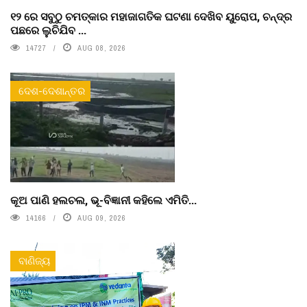
୧୨ ରେ ସବୁଠୁ ଚମତ୍କାର ମହାଜାଗତିକ ଘଟଣା ଦେଖିବ ୟୁରୋପ, ଚନ୍ଦ୍ର
ପଛରେ ଲୁଚିଯିବ ...
14727
AUG 08, 2026
ଦେଶ-ଦେଶାନ୍ତର
କୂଅ ପାଣି ହଲଚଲ, ଭୂ-ବିଜ୍ଞାନୀ କହିଲେ ଏମିତି...
14166
AUG 09, 2026
ବାଣିଜ୍ୟ