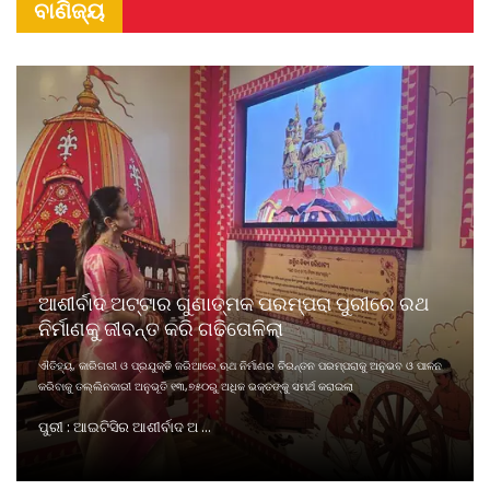
ବାଣିଜ୍ୟ
ଆଶୀର୍ବାଦ ଅଟ୍ଟାର ଗୁଣାତ୍ମକ ପରମ୍ପରା ପୁରୀରେ ରଥ
ନିର୍ମାଣକୁ ଜୀବନ୍ତ କରି ଗଢିତୋଳିଲା
ଐତିହ୍ୟ, କାରିଗରୀ ଓ ପ୍ରଯୁକ୍ତି ଜରିଆରେ ଋଥ ନିର୍ମାଣର ଚିରନ୍ତନ ପରମ୍ପରାକୁ ଅନୁଭବ ଓ ପାଳନ
କରିବାକୁ ତଲ୍ଲିନକାରୀ ଅନୁଭୂତି ୧୩,୭୫୦ରୁ ଅଧିକ ଭକ୍ତଙ୍କୁ ସମର୍ଥ କରାଇଲା
ପୁରୀ : ଆଇଟିସିର ଆଶୀର୍ବାଦ ଅ ...