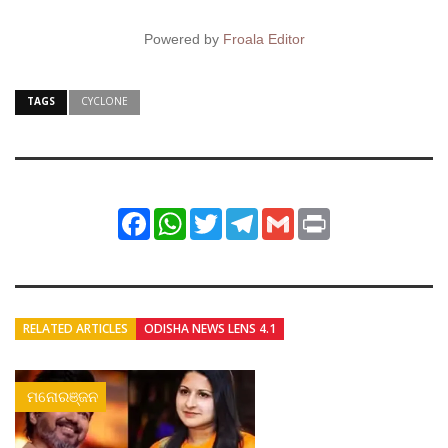
Powered by
Froala Editor
TAGS
CYCLONE
Facebook
WhatsApp
Twitter
Telegram
Gmail
Print
RELATED ARTICLES
ODISHA NEWS LENS 4.1
ମନୋରଞ୍ଜନ