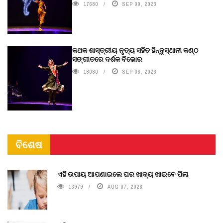
17680
SEP 09, 2023
କଥକ ଶାସ୍ତ୍ରୀୟ ନୃତ୍ୟ ସହିତ ହିନ୍ଦୁସ୍ଥାନୀ କଣ୍ଠ
ସଙ୍ଗୀତରେ ଦର୍ଶକ ବିଭୋର
18080
SEP 06, 2023
ବିଶେଷ
ଏହି ଉପାୟ ଆପଣାଇଲେ ଘର ଖାଦ୍ୟ ଖାଇବେ ପିଲା
13979
AUG 07, 2026