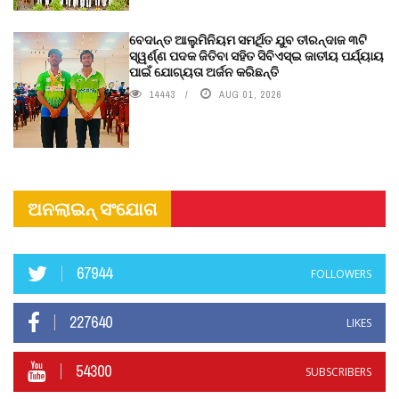
ବେଦାନ୍ତ ଆଲୁମିନିୟମ ସମର୍ଥିତ ଯୁବ ତୀରନ୍ଦାଜ ୩ଟି
ସ୍ୱର୍ଣ୍ଣ ପଦକ ଜିତିବା ସହିତ ସିବିଏସ୍ଇ ଜାତୀୟ ପର୍ଯ୍ୟାୟ
ପାଇଁ ଯୋଗ୍ୟତା ଅର୍ଜନ କରିଛନ୍ତି
14443
AUG 01, 2026
ଅନଲାଇନ୍ ସଂଯୋଗ
67944
FOLLOWERS
227640
LIKES
54300
SUBSCRIBERS