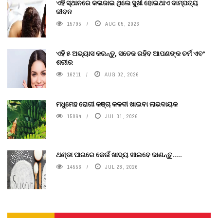
ଏହି ସ୍ଥାନରେ କଳାଜାଇ ଥିଲେ ସୁଖୀ ହୋଇଥାଏ ଦାମ୍ପତ୍ୟ
ଜୀବନ
15795
AUG 05, 2026
ଏହି ୫ ଅଭ୍ୟାସ କରନ୍ତୁ, ସତେଜ ରହିବ ଆପଣଙ୍କ ଚର୍ମ ଏବଂ
ଶରୀର
16211
AUG 02, 2026
ମଧୁମେହ ରୋଗୀ କଞ୍ଚା କଳଦୀ ଖାଇବା ଲାଭଦାୟକ
15064
JUL 31, 2026
ଥଣ୍ଡା ପାଗରେ କେଉଁ ଖାଦ୍ୟ ଖାଇବେ ଜାଣନ୍ତୁ.....
14556
JUL 28, 2026