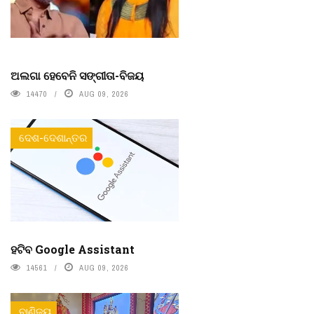
ଅଲଗା ହେବେନି ସଙ୍ଗୀତା-ବିଜୟ
14470
AUG 09, 2026
ଦେଶ-ଦେଶାନ୍ତର
ହଟିବ Google Assistant
14561
AUG 09, 2026
ବାଣିଜ୍ୟ