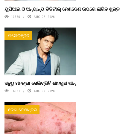
ୟୁପିଆଇ ଓ ଅନ୍ୟାନ୍ୟ ଡିଜିଟାଲ୍ ନେଣଦେଣ ଉପରେ ଲାଗିବ ଶୁଳ୍କ
13556
AUG 07, 2026
ମନୋରଞ୍ଜନ
ସବୁଠୁ ମହଙ୍ଗା ସେଲିବ୍ରିଟି ଶାହରୁଖ ଖାନ୍
14981
AUG 06, 2026
ଦେଶ-ଦେଶାନ୍ତର