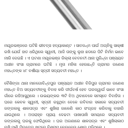
ମୟୂରଭଞ୍ଜରେ ଘଟିଛି ଭୀବତ୍ସ ହତ୍ୟାକାଣ୍ଟ । ସାତଜନ୍ମ ପାଇଁ ଅଗ୍ନିକୁ ସାକ୍ଷୀ
ରଖି ଯେଉଁ ହାତ ଧରିଥିଲେ ସ୍ୱାମୀ, ଆଜି ତାଙ୍କୁ ଲୁହା ଛଡରେ ପିଟି ନିର୍ମମ ଭାବେ
ମାରି ଦେଇଛି । ଏ ଘଟଣା ମୟୂରଭଞ୍ଜ ଜିଲ୍ଲା ବେତନଟୀ ଥାନା ପୁରିନ୍ଦା ପଞ୍ଚାୟତ
ଅଧୀନ ସଂସା ଗ୍ରାମରେ ଘଟିଛି । ମୃତା ମହିଳା ହେଉଛନ୍ତି ଗ୍ରାମର ଗଣେଶ
ମହାନ୍ତଙ୍କ ୪୮ ବର୍ଷୀୟା ସ୍ତ୍ରୀ ସତ୍ୟବତୀ ମହାନ୍ତ ।
ବୈଶିଙ୍ଗା ଥାନା ମାନଗୋବିନ୍ଦପୁର ପଞ୍ଚାୟତ ଅଧୀନ ବିଜିପୁର ଗ୍ରାମର ଗଣେଶ
ମହାନ୍ତ ଝିଅ ସତ୍ୟବତୀଙ୍କୁ ବିବାହ କରି ଦୀର୍ଘବର୍ଷ ହେବ ଘରଜ୍ୱାଇଁ ଭାବେ ସଂସା
ଗାଁରେ ରହିଆସୁଥିଲେ । ଉଭୟଙ୍କର ୩ଟି ଝିଅ ଥିବାବେଳେ ସମସ୍ତେ ବିବାହିତା ।
ଘରେ କେବଳ ସ୍ୱାମୀ, ସ୍ତ୍ରୀ ରହୁଥିବା ବେଳେ ରବିବାର ସକାଳେ ସତ୍ୟବତୀ
ଜଙ୍ଗଲକୁ ଶାଳପତ୍ର ଏବଂ ଶୁଖିଲା ଜାଳେଣି କାଠ ସଂଗ୍ରହ କରିବାକୁ ବାହାରି
ଯାଇଥିଲେ । ଅପରାହ୍ନ ପ୍ରାୟ ଦେଢଟା ପାଖାପାଖି ସମୟରେ ସତ୍ୟବତୀ
ଜଙ୍ଗଲରୁ ଘରକୁ ଫେରିଥିଲେ । ଘର ଅଗଣାରେ ଶାଳପତ୍ର ଏବଂ ଶୁଖିଲାକାଠ
ରଖି ପାଣି ପିଇଦେଇ ଖଟରେ ବିଶ୍ରାମ ନେଉନେଉ ଶୋଇ ପଡିଥିଲେ ।