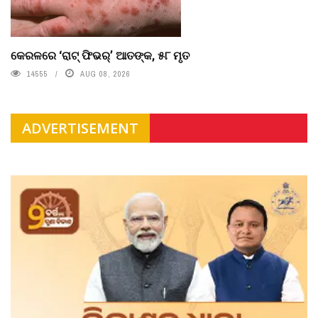
କେରଳରେ ‘ରାଟ୍ ଫିଭର୍’ ଆତଙ୍କ, ୫୮ ମୃତ
14555
AUG 08, 2026
ADVERTISEMENT