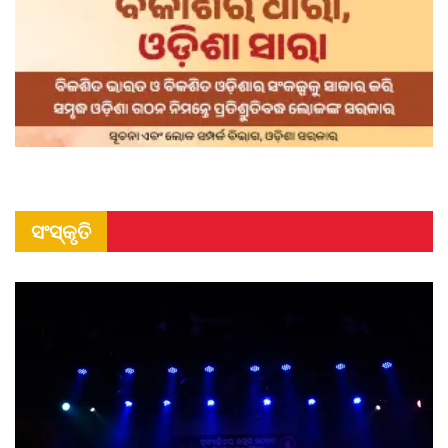
ସଂସ୍କୃତି