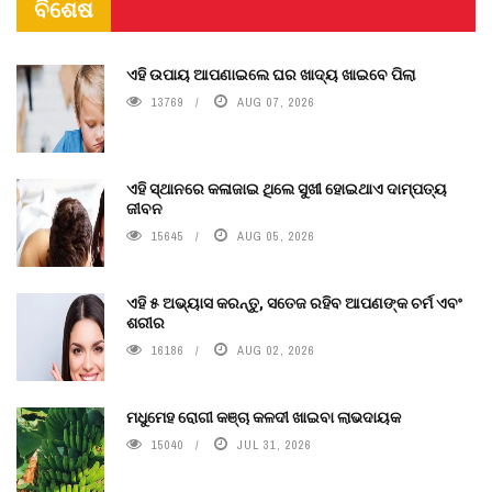
ବିଶେଷ
ଏହି ଉପାୟ ଆପଣାଇଲେ ଘର ଖାଦ୍ୟ ଖାଇବେ ପିଲା
13769
AUG 07, 2026
ଏହି ସ୍ଥାନରେ କଳାଜାଇ ଥିଲେ ସୁଖୀ ହୋଇଥାଏ ଦାମ୍ପତ୍ୟ
ଜୀବନ
15645
AUG 05, 2026
ଏହି ୫ ଅଭ୍ୟାସ କରନ୍ତୁ, ସତେଜ ରହିବ ଆପଣଙ୍କ ଚର୍ମ ଏବଂ
ଶରୀର
16186
AUG 02, 2026
ମଧୁମେହ ରୋଗୀ କଞ୍ଚା କଳଦୀ ଖାଇବା ଲାଭଦାୟକ
15040
JUL 31, 2026