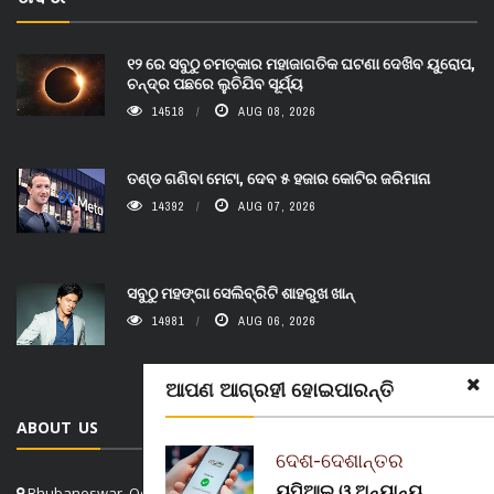
୧୨ ରେ ସବୁଠୁ ଚମତ୍କାର ମହାଜାଗତିକ ଘଟଣା ଦେଖିବ ୟୁରୋପ,
ଚନ୍ଦ୍ର ପଛରେ ଲୁଚିଯିବ ସୂର୍ଯ୍ୟ
14518
AUG 08, 2026
ତଣ୍ଡ ଗଣିବା ମେଟା, ଦେବ ୫ ହଜାର କୋଟିର ଜରିମାନା
14392
AUG 07, 2026
ସବୁଠୁ ମହଙ୍ଗା ସେଲିବ୍ରିଟି ଶାହରୁଖ ଖାନ୍
14981
AUG 06, 2026
ଆପଣ ଆଗ୍ରହୀ ହୋଇପାରନ୍ତି
ABOUT US
ଦେଶ-ଦେଶାନ୍ତର
ୟୁପିଆଇ ଓ ଅନ୍ୟାନ୍ୟ
Bhubaneswar, Odisha, India