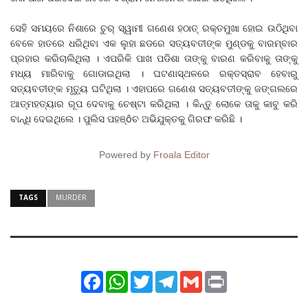
ସେହି ସମୟରେ ନିଶାରେ ଚୁର୍ ସ୍ୱାମୀ ଗଣେଶ ହଠାତ୍ ରକ୍ତମୁଖା ହୋଇ ଉଠିଥିବା
ବେଳେ ହାତରେ ଧରିଥିବା ଏକ ଲୁହା ଛଡରେ ସତ୍ୟବତୀଙ୍କ ମୁଣ୍ଡକୁ ବାରମ୍ବାର
ପ୍ରହାର କରିଚାଲିଥିଲା । ଏପରିକି ପାଖ ପଡିଶା ତାଙ୍କୁ ବାରଣ କରିବାକୁ ତାଙ୍କୁ
ମଧ୍ୟ ମାରିବାକୁ ଗୋଡାଇଥିଲା । ଘଟଣାସ୍ଥଳରେ ରକ୍ତସ୍ରାବ ହେବାରୁ
ସତ୍ୟବତୀଙ୍କ ମୃତ୍ୟୁ ଘଟିଥିଲା । ଏହାପରେ ଗଣେଶ ସତ୍ୟବତୀଙ୍କୁ ଜଙ୍ଗଲରେ
ଆତ୍ମହତ୍ୟାର ରୂପ ଦେବାକୁ ଚେଷ୍ଟା କରିଥିଲା । କିନ୍ତୁ ଲୋକେ ତାକୁ କାବୁ କରି
ବାନ୍ଧି ଦେଇଥିଲେ । ପୁଲିସ ପହଞ୍ôଚ ଅଭିଯୁକ୍ତକୁ ଗିରଫ କରିଛି ।
Powered by
Froala Editor
TAGS
MURDER
Facebook
WhatsApp
Twitter
Telegram
Gmail
Print