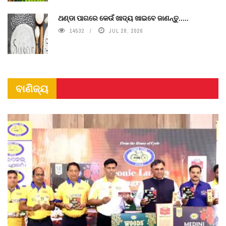
ଥଣ୍ଡା ପାଗରେ କେଉଁ ଖାଦ୍ୟ ଖାଇବେ ଜାଣନ୍ତୁ.....
14532
JUL 28, 2026
ବାଣିଜ୍ୟ