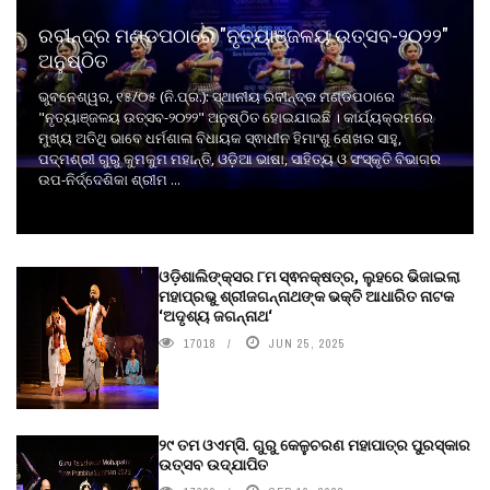
ରବୀନ୍ଦ୍ର ମଣ୍ଡପଠାରେ "ନୃତ୍ୟାଞ୍ଜଳୟ ଉତ୍ସବ-୨୦୨୨"
ଅନୁଷ୍ଠିତ
ଭୁବନେଶ୍ୱର, ୧୫/୦୫ (ନି.ପ୍ର.): ସ୍ଥାନୀୟ ରବୀନ୍ଦ୍ର ମଣ୍ଡପଠାରେ
"ନୃତ୍ୟାଞ୍ଜଳୟ ଉତ୍ସବ-୨୦୨୨" ଅନୁଷ୍ଠିତ ହୋଇଯାଇଛି । କାର୍ଯ୍ୟକ୍ରମରେ
ମୁଖ୍ୟ ଅତିଥି ଭାବେ ଧର୍ମଶାଳା ବିଧାୟକ ସ୍ଵାଧୀନ ହିମାଂଶୁ ଶେଖର ସାହୁ,
ପଦ୍ମଶ୍ରୀ ଗୁରୁ କୁମକୁମ ମହାନ୍ତି, ଓଡ଼ିଆ ଭାଷା, ସାହିତ୍ୟ ଓ ସଂସ୍କୃତି ବିଭାଗର
ଉପ-ନିର୍ଦ୍ଦେଶିକା ଶ୍ରୀମ ...
ଓଡ଼ିଶାଲିଙ୍କ୍ସର ୮ମ ସ୍ଵନକ୍ଷତ୍ର, ଲୁହରେ ଭିଜାଇଲା
ମହାପ୍ରଭୁ ଶ୍ରୀଜଗନ୍ନାଥଙ୍କ ଭକ୍ତି ଆଧାରିତ ନାଟକ
‘ଅଦୃଶ୍ୟ ଜଗନ୍ନାଥ‘
17018
JUN 25, 2025
୨୯ ତମ ଓଏମ୍‌ସି. ଗୁରୁ କେଳୁଚରଣ ମହାପାତ୍ର ପୁରସ୍କାର
ଉତ୍ସବ ଉଦ୍‍ଯାପିତ