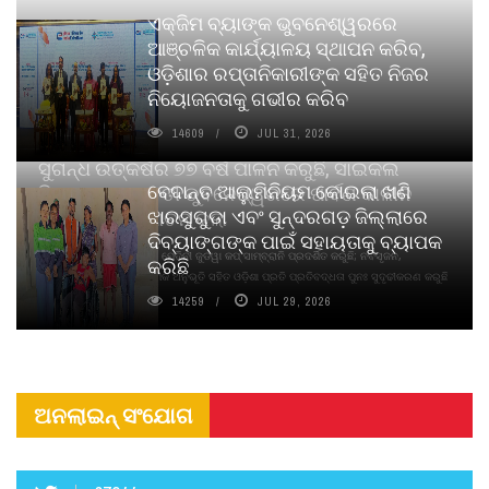
ଏକ୍ଜିମ ବ୍ୟାଙ୍କ ଭୁବନେଶ୍ୱରରେ
ଆଞ୍ଚଳିକ କାର୍ଯ୍ୟାଳୟ ସ୍ଥାପନ କରିବ,
ଓଡ଼ିଶାର ରପ୍ତାନିକାରୀଙ୍କ ସହିତ ନିଜର
ନିୟୋଜନତାକୁ ଗଭୀର କରିବ
14609
JUL 31, 2026
ସୁଗନ୍ଧ ଉତ୍କର୍ଷର ୭୭ ବର୍ଷ ପାଳନ କରୁଛି, ସାଇକଲ
ବେଦାନ୍ତ ଆଲୁମିନିୟମ କୋଇଲା ଖଣି
ପିୟୋର୍‌ ଅଗରବତୀ ଭୁବନେଶ୍ୱରରେ ପାର୍ବଣ କାଳୀନ
ଝାରସୁଗୁଡା ଏବଂ ସୁନ୍ଦରଗଡ଼ ଜିଲ୍ଲାରେ
ନବସୃଜନ ଉନ୍ମୋଚନ କଲା
ଦିବ୍ୟାଙ୍ଗଙ୍କ ପାଇଁ ସହାୟତାକୁ ବ୍ୟାପକ
ବାଉଁଶ ବିହୀନ କଠିନ ଧୂପ ଏବଂ ମେଦିନୀ ଜୁଡୱା କପ୍‌ ସାମ୍ବ୍ରାନି ପ୍ରଦର୍ଶିତ କରୁଛି; ନବସୃଜନ,
କରିଛି
ଦୀର୍ଘସ୍ଥାୟିତା ଏବଂ ଆଧ୍ୟାତ୍ମିକ ଅନୁଭୂତି ସହିତ ଓଡ଼ିଶା ପ୍ରତି ପ୍ରତିବଦ୍ଧତା ପୁନଃ ସୁଦୃଢୀକରଣ କରୁଛି
14259
JUL 29, 2026
ଅନଲାଇନ୍ ସଂଯୋଗ