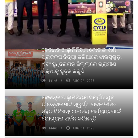
ବେଦାନ୍ତ ଆଲୁମିନିୟମ କୋଇଲା ଖଣି
ପ୍ରକଳ୍ପ ବିଦ୍ୟା ଜରିଆରେ ଝାରସୁଗୁଡ଼ା
ଏବଂ ସୁନ୍ଦରଗଡ଼ ଜିଲ୍ଲାରେ ଗ୍ରାମୀଣ
ଶିକ୍ଷାକୁ ସୁଦୃଢ଼ କରୁଛି
14148
AUG 04, 2026
ବେଦାନ୍ତ ଆଲୁମିନିୟମ ସମର୍ଥିତ ଯୁବ
ତୀରନ୍ଦାଜ ୩ଟି ସ୍ୱର୍ଣ୍ଣ ପଦକ ଜିତିବା
ସହିତ ସିବିଏସ୍ଇ ଜାତୀୟ ପର୍ଯ୍ୟାୟ ପାଇଁ
ଯୋଗ୍ୟତା ଅର୍ଜନ କରିଛନ୍ତି
14440
AUG 01, 2026