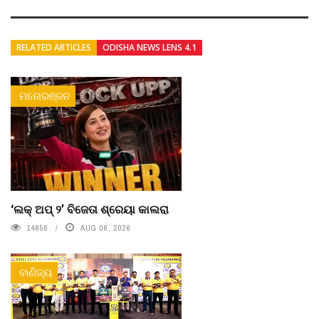
RELATED ARTICLES
ODISHA NEWS LENS 4.1
ମନୋରଞ୍ଜନ
‘ଲକ୍ ଅପ୍ ୨’ ବିଜେତା ଶ୍ରେୟା କାଲରା
14856
AUG 06, 2026
ବାଣିଜ୍ୟ