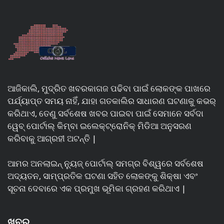
ଆଜିକାଲି, ମୁଦ୍ରିତ ଖବରକାଗଜ ପଢିବା ପାଇଁ ଲୋକଙ୍କ ପାଖରେ
ପର୍ଯ୍ୟାପ୍ତ ସମୟ ନାହିଁ, ଯାହା ଗତକାଲିର ସାଧାରଣ ଘଟଣାକୁ କଭର୍
କରିଥାଏ, ତେଣୁ ସର୍ବଶେଷ ଖବର ପାଇବା ପାଇଁ ସେମାନେ ସର୍ବଦା
ୱେବ୍ ପୋର୍ଟାଲ୍ କିମ୍ବା ଇଲେକ୍ଟ୍ରୋନିକ୍ ମିଡିଆ ଅନୁସରଣ
କରିବାକୁ ଆଗ୍ରହୀ ଅଟନ୍ତି |
ଆମର ଅନଲାଇନ୍ ନ୍ୟୁଜ୍ ପୋର୍ଟାଲ୍ ସମଗ୍ର ବିଶ୍ୱରେ ସର୍ବଶେଷ
ଅଦ୍ୟତନ, ସାମ୍ପ୍ରତିକ ଘଟଣା ସହିତ ଲୋକଙ୍କୁ ଶିକ୍ଷା ଏବଂ
ସୂଚନା ଦେବାରେ ଏକ ପ୍ରମୁଖ ଭୂମିକା ଗ୍ରହଣ କରିଥାଏ |
ଖବର