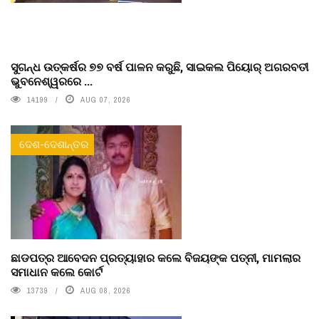
ସୁଗନ୍ଧ ଉତ୍କର୍ଷର ୭୭ ବର୍ଷ ପାଳନ କରୁଛି, ସାଇକଲ ପିୟୋର୍‌ ଅଗରବତୀ
ଭୁବନେଶ୍ୱରରେ ...
14199
AUG 07, 2026
ଦେଶ-ଦେଶାନ୍ତର
ଛାଡପତ୍ର ଆବେଦନ ପ୍ରତ୍ୟାହାର କଲେ ବିଜୟଙ୍କ ପତ୍ନୀ, ମାମଲାର
ସମାଧାନ କଲେ କୋର୍ଟ
13739
AUG 08, 2026