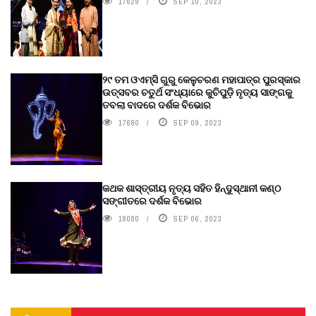
17629
SEP 10, 2023
୨୯ ତମ ଓଏମ୍‌ସି ଗୁରୁ କେଳୁଚରଣ ମହାପାତ୍ର ପୁରସ୍କାର
ଉତ୍ସବର ଚତୁର୍ଥ ସଂଧ୍ୟାରେ କୁଚିପୁଡ଼ି ନୃତ୍ୟ ସାଙ୍ଗକୁ
ତବଲା ବାଦରେ ଦର୍ଶକ ବିଭୋର
17680
SEP 09, 2023
କଥକ ଶାସ୍ତ୍ରୀୟ ନୃତ୍ୟ ସହିତ ହିନ୍ଦୁସ୍ଥାନୀ କଣ୍ଠ
ସଙ୍ଗୀତରେ ଦର୍ଶକ ବିଭୋର
18080
SEP 06, 2023