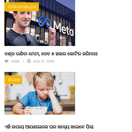
ଦେଶ-ଦେଶାନ୍ତର
ତଣ୍ଡ ଗଣିବା ମେଟା, ଦେବ ୫ ହଜାର କୋଟିର ଜରିମାନା
14392
AUG 07, 2026
ବିଶେଷ
ଏହି ଉପାୟ ଆପଣାଇଲେ ଘର ଖାଦ୍ୟ ଖାଇବେ ପିଲା