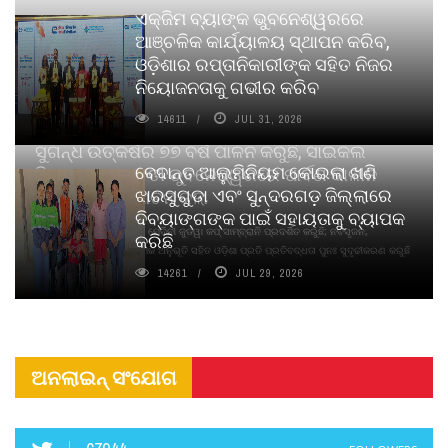
ଏକ୍ଜିମ ବ୍ୟାଙ୍କ ଭୁବନେଶ୍ୱରରେ
ଆଞ୍ଚଳିକ କାର୍ଯ୍ୟାଳୟ ସ୍ଥାପନ କରିବ,
ଓଡ଼ିଶାର ରପ୍ତାନିକାରୀଙ୍କ ସହିତ ନିଜର
ନିୟୋଜନତାକୁ ଗଭୀର କରିବ
14611
JUL 31, 2026
ସୁଗନ୍ଧ ଉତ୍କର୍ଷର ୭୭ ବର୍ଷ ପାଳନ କରୁଛି, ସାଇକଲ
ବେଦାନ୍ତ ଆଲୁମିନିୟମ କୋଇଲା ଖଣି
ପିୟୋର୍‌ ଅଗରବତୀ ଭୁବନେଶ୍ୱରରେ ପାର୍ବଣ କାଳୀନ
ଝାରସୁଗୁଡା ଏବଂ ସୁନ୍ଦରଗଡ଼ ଜିଲ୍ଲାରେ
ନବସୃଜନ ଉନ୍ମୋଚନ କଲା
ଦିବ୍ୟାଙ୍ଗଙ୍କ ପାଇଁ ସହାୟତାକୁ ବ୍ୟାପକ
ବାଉଁଶ ବିହୀନ କଠିନ ଧୂପ ଏବଂ ମେଦିନୀ ଜୁଡୱା କପ୍‌ ସାମ୍ବ୍ରାନି ପ୍ରଦର୍ଶିତ କରୁଛି; ନବସୃଜନ,
କରିଛି
ଦୀର୍ଘସ୍ଥାୟିତା ଏବଂ ଆଧ୍ୟାତ୍ମିକ ଅନୁଭୂତି ସହିତ ଓଡ଼ିଶା ପ୍ରତି ପ୍ରତିବଦ୍ଧତା ପୁନଃ ସୁଦୃଢୀକରଣ କରୁଛି
14261
JUL 29, 2026
ଅନଲାଇନ୍ ସଂଯୋଗ