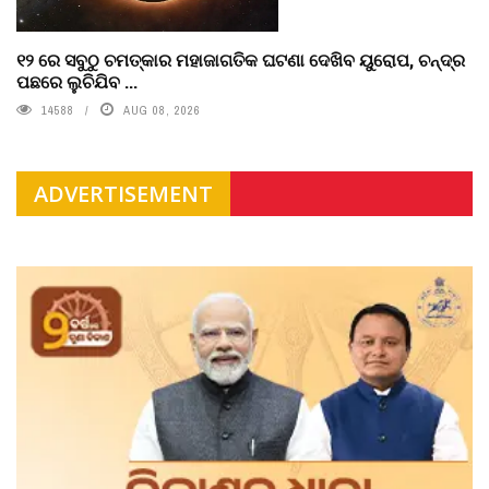
୧୨ ରେ ସବୁଠୁ ଚମତ୍କାର ମହାଜାଗତିକ ଘଟଣା ଦେଖିବ ୟୁରୋପ, ଚନ୍ଦ୍ର
ପଛରେ ଲୁଚିଯିବ ...
14588
AUG 08, 2026
ADVERTISEMENT