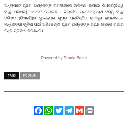
ଅନ୍ୟପଟେ ପୁନମ ପାଣ୍ଡେଙ୍କ ରାମଲୀଳାରେ ଅଭିନୟ ଉପରେ ଭିଏଚପି(ବିଶ୍ୱ
ହିନ୍ଦୁ ପରିଷଦ) ଆପତ୍ତି ଉଠାଇଛି । ଦିଲ୍ଲୀର ଇନ୍ଦ୍ରପ୍ରସ୍ଥ ବିଶ୍ୱ ହିନ୍ଦୁ
ପରିଷଦ (ଭିଏଚପି)ର ସୁରେନ୍ଦ୍ର ଗୁପ୍ତା ପ୍ରତିଷ୍ଠିତ ଲବକୁଶ ରାମଲୀଳାରେ
ମନ୍ଦୋଦରୀ ଭୂମିକା ପାଇଁ ଅଭିନେତ୍ରୀ ପୁନମ ପାଣ୍ଡେଙ୍କ ଚୟନ ଉପରେ ଗଭୀର
ଚିନ୍ତା ପ୍ରକାଶ କରିଛନ୍ତି।
Powered by
Froala Editor
TAGS
POONAM
Facebook
WhatsApp
Twitter
Telegram
Gmail
Print