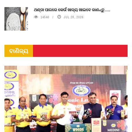
ଥଣ୍ଡା ପାଗରେ କେଉଁ ଖାଦ୍ୟ ଖାଇବେ ଜାଣନ୍ତୁ.....
14540
JUL 28, 2026
ବାଣିଜ୍ୟ