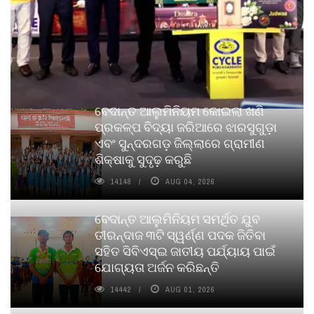
ବେଦାନ୍ତ ଆଲୁମିନିୟମ କୋଇଲା ଖଣି
ପ୍ରକଳ୍ପ ବିଦ୍ୟା ଜରିଆରେ ଝାରସୁଗୁଡ଼ା
ଏବଂ ସୁନ୍ଦରଗଡ଼ ଜିଲ୍ଲାରେ ଗ୍ରାମୀଣ
ଶିକ୍ଷାକୁ ସୁଦୃଢ଼ କରୁଛି
14148
AUG 04, 2026
ବେଦାନ୍ତ ଆଲୁମିନିୟମ ସମର୍ଥିତ ଯୁବ
ତୀରନ୍ଦାଜ ୩ଟି ସ୍ୱର୍ଣ୍ଣ ପଦକ ଜିତିବା
ସହିତ ସିବିଏସ୍ଇ ଜାତୀୟ ପର୍ଯ୍ୟାୟ ପାଇଁ
ଯୋଗ୍ୟତା ଅର୍ଜନ କରିଛନ୍ତି
14442
AUG 01, 2026