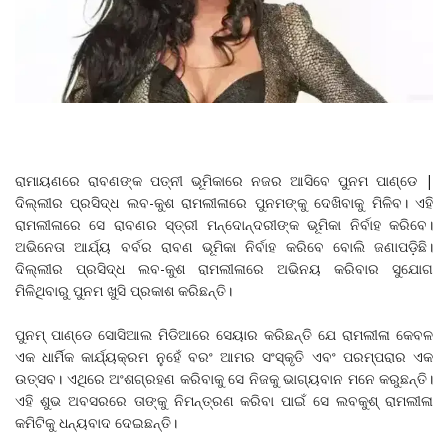
ରାମାୟଣରେ ରାବଣଙ୍କ ପତ୍ନୀ ଭୂମିକାରେ ନଜର ଆସିବେ ପୁନମ ପାଣ୍ଡେ |
ଦିଲ୍ଲୀର ପ୍ରସିଦ୍ଧ ଲବ-କୁଶ ରାମଲୀଳାରେ ପୁନମଙ୍କୁ ଦେଖିବାକୁ ମିଳିବ। ଏହି
ରାମଲୀଳାରେ ସେ ରାବଣର ସ୍ତ୍ରୀ ମନ୍ଦୋନ୍ଦରୀଙ୍କ ଭୂମିକା ନିର୍ବାହ କରିବେ।
ଅଭିନେତା ଆର୍ଯ୍ୟ ବର୍ବର ରାବଣ ଭୂମିକା ନିର୍ବାହ କରିବେ ବୋଲି ଜଣାପଡ଼ିଛି।
ଦିଲ୍ଲୀର ପ୍ରସିଦ୍ଧ ଲବ-କୁଶ ରାମଲୀଳାରେ ଅଭିନୟ କରିବାର ସୁଯୋଗ
ମିଳିଥିବାରୁ ପୁନମ ଖୁସି ପ୍ରକାଶ କରିଛନ୍ତି।
ପୁନମ୍ ପାଣ୍ଡେ ସୋସିଆଲ ମିଡିଆରେ ସେୟାର କରିଛନ୍ତି ଯେ ରାମଲୀଳା କେବଳ
ଏକ ଧାର୍ମିକ କାର୍ଯ୍ୟକ୍ରମ ନୁହେଁ ବରଂ ଆମର ସଂସ୍କୃତି ଏବଂ ପରମ୍ପରାର ଏକ
ଉତ୍ସବ। ଏଥିରେ ଅଂଶଗ୍ରହଣ କରିବାକୁ ସେ ନିଜକୁ ଭାଗ୍ୟବାନ ମନେ କରୁଛନ୍ତି।
ଏହି ଶୁଭ ଅବସରରେ ତାଙ୍କୁ ନିମନ୍ତ୍ରଣ କରିବା ପାଇଁ ସେ ଲବକୁଶ୍ ରାମଲୀଳା
କମିଟିକୁ ଧନ୍ୟବାଦ ଦେଇଛନ୍ତି।