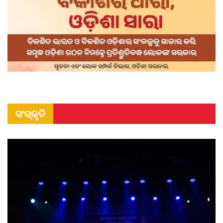
ସଂସ୍କୃତି