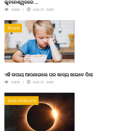
ଭୁବନେଶ୍ୱରରେ ...
14259
AUG 07, 2026
ବିଶେଷ
ଏହି ଉପାୟ ଆପଣାଇଲେ ଘର ଖାଦ୍ୟ ଖାଇବେ ପିଲା
13838
AUG 07, 2026
ଦେଶ-ଦେଶାନ୍ତର