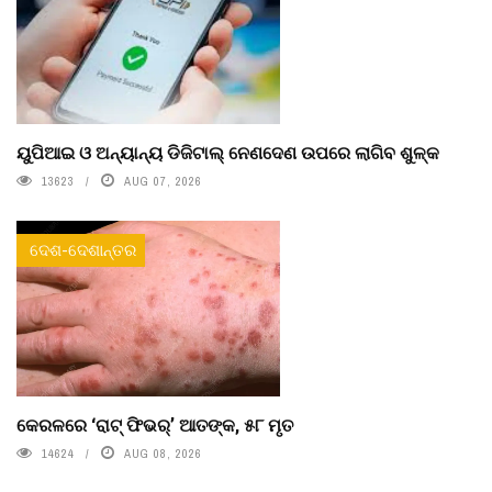
ୟୁପିଆଇ ଓ ଅନ୍ୟାନ୍ୟ ଡିଜିଟାଲ୍ ନେଣଦେଣ ଉପରେ ଲାଗିବ ଶୁଳ୍କ
13623
AUG 07, 2026
ଦେଶ-ଦେଶାନ୍ତର
କେରଳରେ ‘ରାଟ୍ ଫିଭର୍’ ଆତଙ୍କ, ୫୮ ମୃତ
14624
AUG 08, 2026