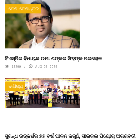
ଦେଶ-ଦେଶାନ୍ତର
ବିଏସ୍‌ପିର ବିଧାୟକ ଉମା ଶଙ୍କର ସିଂହଙ୍କ ପରଲୋକ
15209
AUG 06, 2026
ବାଣିଜ୍ୟ
ସୁଗନ୍ଧ ଉତ୍କର୍ଷର ୭୭ ବର୍ଷ ପାଳନ କରୁଛି, ସାଇକଲ ପିୟୋର୍‌ ଅଗରବତୀ