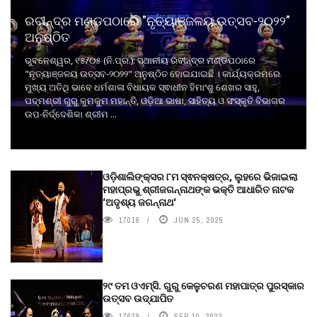
ରବୀନ୍ଦ୍ର ମଣ୍ଡପଠାରେ "ନୃତ୍ୟାଞ୍ଜଳୟ ଉତ୍ସବ-୨୦୨୨"
ଅନୁଷ୍ଠିତ
ଭୁବନେଶ୍ୱର, ୧୫/୦୫ (ନି.ପ୍ର.): ସ୍ଥାନୀୟ ରବୀନ୍ଦ୍ର ମଣ୍ଡପଠାରେ
"ନୃତ୍ୟାଞ୍ଜଳୟ ଉତ୍ସବ-୨୦୨୨" ଅନୁଷ୍ଠିତ ହୋଇଯାଇଛି । କାର୍ଯ୍ୟକ୍ରମରେ
ମୁଖ୍ୟ ଅତିଥି ଭାବେ ଧର୍ମଶାଳା ବିଧାୟକ ସ୍ଵାଧୀନ ହିମାଂଶୁ ଶେଖର ସାହୁ,
ପଦ୍ମଶ୍ରୀ ଗୁରୁ କୁମକୁମ ମହାନ୍ତି, ଓଡ଼ିଆ ଭାଷା, ସାହିତ୍ୟ ଓ ସଂସ୍କୃତି ବିଭାଗର
ଉପ-ନିର୍ଦ୍ଦେଶିକା ଶ୍ରୀମ ...
ଓଡ଼ିଶାଲିଙ୍କ୍ସର ୮ମ ସ୍ଵନକ୍ଷତ୍ର, ଲୁହରେ ଭିଜାଇଲା
ମହାପ୍ରଭୁ ଶ୍ରୀଜଗନ୍ନାଥଙ୍କ ଭକ୍ତି ଆଧାରିତ ନାଟକ
‘ଅଦୃଶ୍ୟ ଜଗନ୍ନାଥ‘
17018
JUN 25, 2025
୨୯ ତମ ଓଏମ୍‌ସି. ଗୁରୁ କେଳୁଚରଣ ମହାପାତ୍ର ପୁରସ୍କାର
ଉତ୍ସବ ଉଦ୍‍ଯାପିତ
17629
SEP 10, 2023