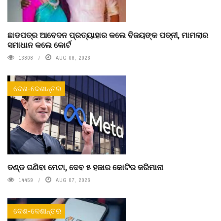
ଛାଡପତ୍ର ଆବେଦନ ପ୍ରତ୍ୟାହାର କଲେ ବିଜୟଙ୍କ ପତ୍ନୀ, ମାମଲାର
ସମାଧାନ କଲେ କୋର୍ଟ
13808
AUG 08, 2026
ଦେଶ-ଦେଶାନ୍ତର
ତଣ୍ଡ ଗଣିବା ମେଟା, ଦେବ ୫ ହଜାର କୋଟିର ଜରିମାନା
14459
AUG 07, 2026
ଦେଶ-ଦେଶାନ୍ତର