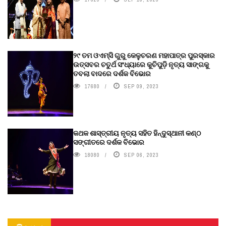
୨୯ ତମ ଓଏମ୍‌ସି ଗୁରୁ କେଳୁଚରଣ ମହାପାତ୍ର ପୁରସ୍କାର
ଉତ୍ସବର ଚତୁର୍ଥ ସଂଧ୍ୟାରେ କୁଚିପୁଡ଼ି ନୃତ୍ୟ ସାଙ୍ଗକୁ
ତବଲା ବାଦରେ ଦର୍ଶକ ବିଭୋର
17680
SEP 09, 2023
କଥକ ଶାସ୍ତ୍ରୀୟ ନୃତ୍ୟ ସହିତ ହିନ୍ଦୁସ୍ଥାନୀ କଣ୍ଠ
ସଙ୍ଗୀତରେ ଦର୍ଶକ ବିଭୋର
18080
SEP 06, 2023