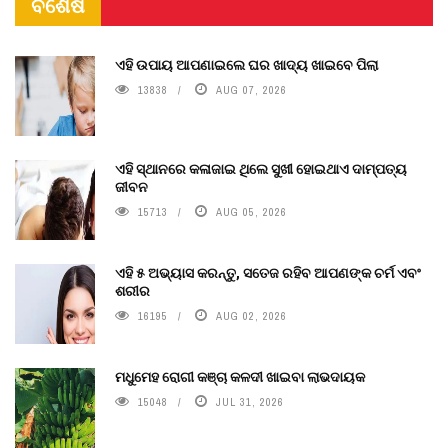
ବିଶେଷ
ଏହି ଉପାୟ ଆପଣାଇଲେ ଘର ଖାଦ୍ୟ ଖାଇବେ ପିଲା
13838
AUG 07, 2026
ଏହି ସ୍ଥାନରେ କଳାଜାଇ ଥିଲେ ସୁଖୀ ହୋଇଥାଏ ଦାମ୍ପତ୍ୟ
ଜୀବନ
15713
AUG 05, 2026
ଏହି ୫ ଅଭ୍ୟାସ କରନ୍ତୁ, ସତେଜ ରହିବ ଆପଣଙ୍କ ଚର୍ମ ଏବଂ
ଶରୀର
16195
AUG 02, 2026
ମଧୁମେହ ରୋଗୀ କଞ୍ଚା କଳଦୀ ଖାଇବା ଲାଭଦାୟକ
15048
JUL 31, 2026