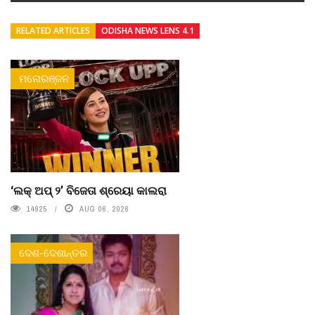
RELATED ARTICLES
ODISHA NEWS LENS 4.1
ମନୋରଞ୍ଜନ
‘ଲକ୍ ଅପ୍ ୨’ ବିଜେତା ଶ୍ରେୟା କାଲରା
14925
AUG 06, 2026
ଦେଶ-ଦେଶାନ୍ତର