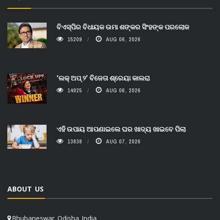
ବିଏସ୍‌ପିର ବିଧାୟକ ଉମା ଶଙ୍କର ସିଂହଙ୍କ ପରଲୋକ
15209
AUG 06, 2026
‘ଲକ୍ ଅପ୍ ୨’ ବିଜେତା ଶ୍ରେୟା କାଲରା
14925
AUG 06, 2026
ଏହି ଉପାୟ ଆପଣାଇଲେ ଘର ଖାଦ୍ୟ ଖାଇବେ ପିଲା
13838
AUG 07, 2026
ABOUT US
Bhubaneswar, Odisha, India