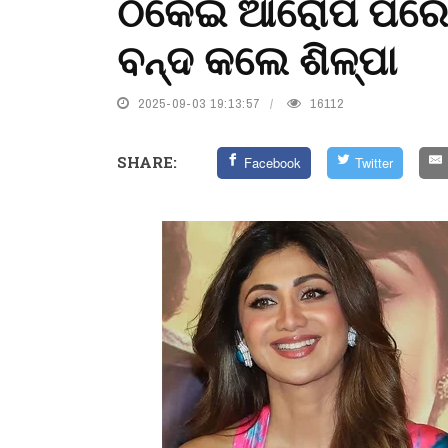
ଠକେଇ ଆରୋପ ପରେ ବ
ବନ୍ଦ କଲେ ଶିଳ୍ପା
2025-09-03 19:13:57
16112
SHARE:
Facebook
Twitter