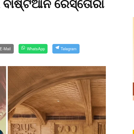
ାଷ୍ଟିଆନ ରେସ୍ତୋରାଁ
E-Mail
WhatsApp
Telegram