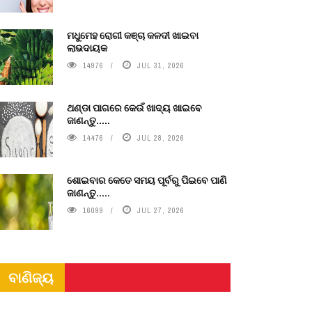
ମଧୁମେହ ରୋଗୀ କଞ୍ଚା କଳଦୀ ଖାଇବା
ଲାଭଦାୟକ
14976
JUL 31, 2026
ଥଣ୍ଡା ପାଗରେ କେଉଁ ଖାଦ୍ୟ ଖାଇବେ
ଜାଣନ୍ତୁ.....
14476
JUL 28, 2026
ଶୋଇବାର କେତେ ସମୟ ପୂର୍ବରୁ ପିଇବେ ପାଣି
ଜାଣନ୍ତୁ.....
16099
JUL 27, 2026
ବାଣିଜ୍ୟ