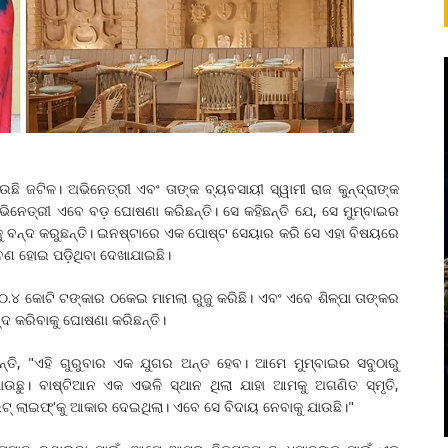
ଉଛି ଜଟିଳ। ଅଭିନେତ୍ରୀ ଏବଂ ତାଙ୍କ ବ୍ୟବସାୟୀ ସ୍ୱାମୀ ରାଜ କୁନ୍ଦ୍ରାଙ୍କ
ିନେତ୍ରୀ ଏବେ ବଡ଼ ଘୋଷଣା କରିଛନ୍ତି। ସେ କହିଛନ୍ତି ଯେ, ସେ ମୁମ୍ବାଇର
ିଆନକୁ ବନ୍ଦ କରୁଛନ୍ତି। ଇନଷ୍ଟାରେ ଏକ ପୋଷ୍ଟ ସେୟାର କରି ସେ ଏହା ବିଷୟରେ
ଣ ହୋଇ ପଡ଼ିଥିବା ଦେଖାଯାଇଛି।
୪ କୋଟି ଟଙ୍କାର ଠକେଇ ମାମଲା ରୁଜୁ କରିଛି। ଏବଂ ଏବେ ଶିଳ୍ପା ତାଙ୍କର
ନ୍ଦ କରିବାକୁ ଘୋଷଣା କରିଛନ୍ତି।
ନ୍ତି, "ଏହି ଗୁରୁବାର ଏକ ଯୁଗର ଅନ୍ତ ହେବ। ଆମେ ମୁମ୍ବାଇର ସବୁଠାରୁ
ୁ ଯାଉଛୁ। ବାଷ୍ଟିଆନ ଏକ ଏଭଳି ସ୍ଥାନ ଥିଲା ଯାହା ଆମକୁ ଅଗଣିତ ସ୍ମୃତି,
ାଇଟ୍ ଲାଇଫ୍'କୁ ଆକାର ଦେଇଥିଲା। ଏବେ ସେ ବିଦାୟ ନେବାକୁ ଯାଉଛି।"