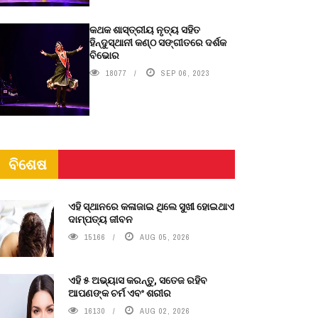
କଥକ ଶାସ୍ତ୍ରୀୟ ନୃତ୍ୟ ସହିତ
ହିନ୍ଦୁସ୍ଥାନୀ କଣ୍ଠ ସଙ୍ଗୀତରେ ଦର୍ଶକ
ବିଭୋର
18077
SEP 06, 2023
ବିଶେଷ
ଏହି ସ୍ଥାନରେ କଳାଜାଇ ଥିଲେ ସୁଖୀ ହୋଇଥାଏ
ଦାମ୍ପତ୍ୟ ଜୀବନ
15166
AUG 05, 2026
ଏହି ୫ ଅଭ୍ୟାସ କରନ୍ତୁ, ସତେଜ ରହିବ
ଆପଣଙ୍କ ଚର୍ମ ଏବଂ ଶରୀର
16130
AUG 02, 2026