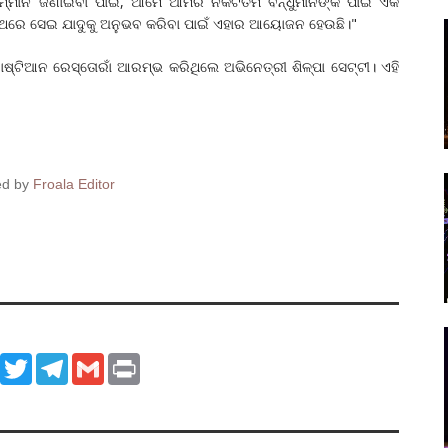
କୁ ସମ୍ମାନ ଜଣାଇବା ପାଇଁ, ଆମେ ଆମର ନିକଟତମ ବନ୍ଧୁମାନଙ୍କ ପାଇଁ ଏକ
 ଥରେ ‌‌ସେଇ ଯାଦୁକୁ ଅନୁଭବ କରିବା ପାଇଁ ଏହାର ଆୟୋଜନ ହେଉଛି।"
ାଷ୍ଟିଆନ ରେସ୍ତୋରାଁ ଆରମ୍ଭ କରିଥିଲେ ଅଭିନେତ୍ରୀ ଶିଳ୍ପା ସେଟ୍ଟୀ। ଏହି
ed by
Froala Editor
ook
WhatsApp
Twitter
Telegram
Gmail
Print