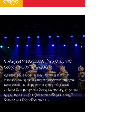
ସଂସ୍କୃତି
ରବୀନ୍ଦ୍ର ମଣ୍ଡପଠାରେ "ନୃତ୍ୟାଞ୍ଜଳୟ
ଉତ୍ସବ-୨୦୨୨" ଅନୁଷ୍ଠିତ
ଭୁବନେଶ୍ୱର, ୧୫/୦୫ (ନି.ପ୍ର.): ସ୍ଥାନୀୟ ରବୀନ୍ଦ୍ର
ମଣ୍ଡପଠାରେ "ନୃତ୍ୟାଞ୍ଜଳୟ ଉତ୍ସବ-୨୦୨୨" ଅନୁଷ୍ଠିତ
ହୋଇଯାଇଛି । କାର୍ଯ୍ୟକ୍ରମରେ ମୁଖ୍ୟ ଅତିଥି ଭାବେ
ଧର୍ମଶାଳା ବିଧାୟକ ସ୍ଵାଧୀନ ହିମାଂଶୁ ଶେଖର ସାହୁ, ପଦ୍ମଶ୍ରୀ
ଗୁରୁ କୁମକୁମ ମହାନ୍ତି, ଓଡ଼ିଆ ଭାଷା, ସାହିତ୍ୟ ଓ ସଂସ୍କୃତି
ବିଭାଗର ଉପ-ନିର୍ଦ୍ଦେଶିକା ଶ୍ରୀମ ...