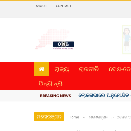
ABOUT
CONTACT
ରାଜ୍ୟ
ରାଜନୀତି
ଦେଶ-ଦେ
ଅନ୍ୟାନ୍ୟ
ଭୁଶୁଡ଼ିଲା ପୁରୁଣା କୋଠା, ୬ 
BREAKING NEWS
ମନୋରଞ୍ଜନ
Home
››
ମନୋରଞ୍ଜନ
››
ଠକେଇ ଆର