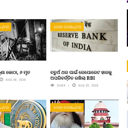
ନ୍ତର
ଦେଶ-ଦେଶାନ୍ତର
ୁରୁଣା କୋଠା, ୬ ମୃତ
ଚତୁର୍ଥ ଥର ପାଇଁ ରେପୋରେଟ ହାରକୁ
ଅପରିବର୍ତ୍ତିତ ରଖିଲା RBI
AUG 06, 2026
15424
AUG 05, 2026
ନ୍ତର
ଦେଶ-ଦେଶାନ୍ତର