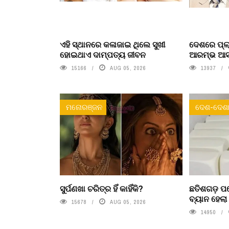
ଏହି ସ୍ଥାନରେ କଳାଜାଇ ଥିଲେ ସୁଖୀ
ଦେଶରେ ପ୍ଲା
ହୋଇଥାଏ ଦାମ୍ପତ୍ୟ ଜୀବନ
ଆରମ୍ଭ ଆସନ୍
15166
AUG 05, 2026
13937
ମନୋରଞ୍ଜନ
ଦେଶ-ଦେଶା
ସୁର୍ପଣଖା ଚରିତ୍ର ହିଁ କାହିଁକି?
ଛତିଶଗଡ଼ ପର
ବ୍ୟାନ ହେଲ
15678
AUG 05, 2026
14950