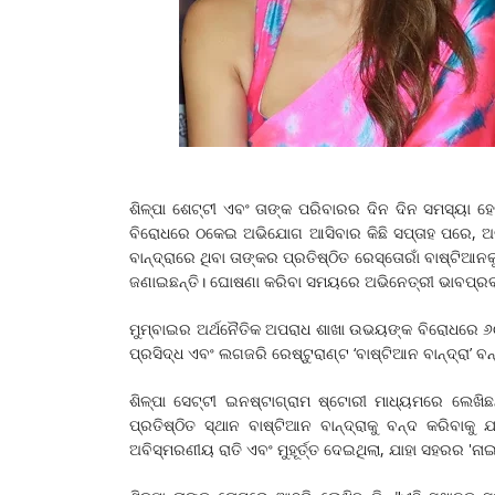
ଶିଳ୍ପା ଶେଟ୍ଟୀ ଏବଂ ତାଙ୍କ ପରିବାରର ଦିନ ଦିନ ସମସ୍ୟା ହେ
ବିରୋଧରେ ଠକେଇ ଅଭିଯୋଗ ଆସିବାର କିଛି ସପ୍ତାହ ପରେ, ଅଭ
ବାନ୍ଦ୍ରାରେ ଥିବ‌ା ତାଙ୍କର ପ୍ରତିଷ୍ଠିତ ରେସ୍ତୋରାଁ ବାଷ୍ଟ
ଜଣାଇଛନ୍ତି। ଘୋଷଣା କରିବା ସମୟରେ ଅଭିନେତ୍ରୀ ଭାବପ୍ରବ
ମୁମ୍ବାଇର ଅର୍ଥନୈତିକ ଅପରାଧ ଶାଖା ଉଭୟଙ୍କ ବିରୋଧରେ ୬୦.
ପ୍ରସିଦ୍ଧ ଏବଂ ଲଗଜରି ରେଷ୍ଟୁରାଣ୍ଟ ‘ବାଷ୍ଟିଆନ ବାନ୍ଦ୍ରା’ ବ
ଶିଳ୍ପା ସେଟ୍ଟୀ ଇନଷ୍ଟାଗ୍ରାମ ଷ୍ଟୋରୀ ମାଧ୍ୟମରେ ଲେଖିଛ
ପ୍ରତିଷ୍ଠିତ ସ୍ଥାନ ବାଷ୍ଟିଆନ ବାନ୍ଦ୍ରାକୁ ବନ୍ଦ କରିବାକ
ଅବିସ୍ମରଣୀୟ ରାତି ଏବଂ ମୁହୂର୍ତ୍ତ ଦେଇଥିଲା, ଯାହା ସହରର 'ନ