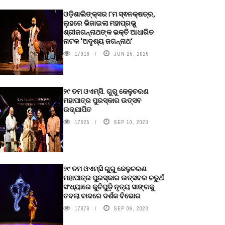
ଓଡ଼ିଶାଲିଙ୍କ୍ସର ୮ମ ସ୍ଵନକ୍ଷତ୍ର,
ଲୁହରେ ଭିଜାଇଲା ମହାପ୍ରଭୁ
ଶ୍ରୀଜଗନ୍ନାଥଙ୍କ ଭକ୍ତି ଆଧାରିତ
ନାଟକ ‘ଅଦୃଶ୍ୟ ଜଗନ୍ନାଥ‘
17016
JUN 25, 2025
୨୯ ତମ ଓଏମ୍‌ସି. ଗୁରୁ କେଳୁଚରଣ
ମହାପାତ୍ର ପୁରସ୍କାର ଉତ୍ସବ
ଉଦ୍‍ଯାପିତ
17625
SEP 10, 2023
୨୯ ତମ ଓଏମ୍‌ସି ଗୁରୁ କେଳୁଚରଣ
ମହାପାତ୍ର ପୁରସ୍କାର ଉତ୍ସବର ଚତୁର୍ଥ
ସଂଧ୍ୟାରେ କୁଚିପୁଡ଼ି ନୃତ୍ୟ ସାଙ୍ଗକୁ
ତବଲା ବାଦରେ ଦର୍ଶକ ବିଭୋର
17676
SEP 09, 2023