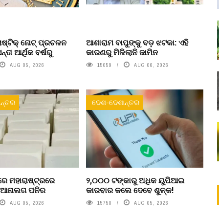
ଷ୍ଟିକ୍ ନୋଟ୍‌ ପ୍ରଚଳନ
ଆଶାରାମ ବାପୁଙ୍କୁ ବଡ଼ ଝଟକା: ଏହି
ତା ଆର୍ଥିକ ବର୍ଷରୁ
କାରଣରୁ ମିଳିଲାନି ଜାମିନ
AUG 05, 2026
15059
AUG 06, 2026
ନ୍ତର
ଦେଶ-ଦେଶାନ୍ତର
େ ମହାରାଷ୍ଟ୍ରରେ
୨,୦୦୦ ଟଙ୍କାରୁ ଅଧିକ ୟୁପିଆଇ
ା ଆନାଲଗ ପନିର
କାରବାର କଲେ ଦେବେ ଶୁଳ୍କ!
AUG 05, 2026
15750
AUG 05, 2026