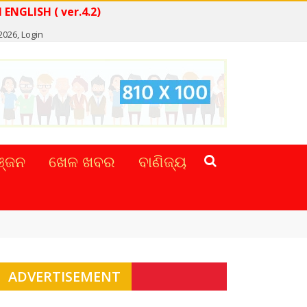
EAD NEWS IN ENGLISH ( ver.4.2)
2026,
Login
୍ଜନ
ଖେଳ ଖବର
ବାଣିଜ୍ୟ
ADVERTISEMENT