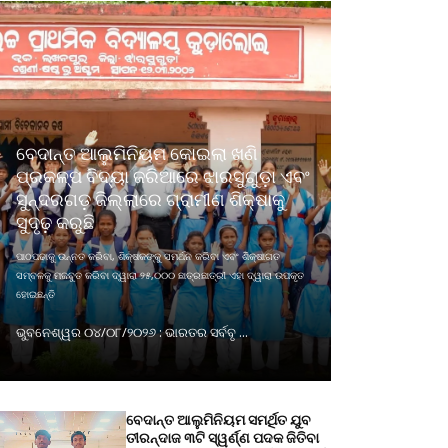
ବେଦାନ୍ତ ଆଲୁମିନିୟମ କୋଇଲା ଖଣି
ପ୍ରକଳ୍ପ ବିଦ୍ୟା ଜରିଆରେ ଝାରସୁଗୁଡ଼ା ଏବଂ
ସୁନ୍ଦରଗଡ଼ ଜିଲ୍ଲାରେ ଗ୍ରାମୀଣ ଶିକ୍ଷାକୁ
ସୁଦୃଢ଼ କରୁଛି
ପାଠପଢାକୁ ଉନ୍ନତ କରିବା, ଶିକ୍ଷକଙ୍କୁ ସମର୍ଥନ କରିବା ଏବଂ ଶିକ୍ଷାଗତ
ସମ୍ବଳକୁ ମଜବୁତ କରିବା ଦ୍ୱାରା ୨୫,୦୦୦ ଛାତ୍ରଛାତ୍ରୀ ଏହା ଦ୍ୱାରା ଉପକୃତ
ହୋଇଛନ୍ତି
ଭୁବନେଶ୍ୱର ୦୪/୦୮/୨୦୨୬ : ଭାରତର ସର୍ବବୃ ...
ବେଦାନ୍ତ ଆଲୁମିନିୟମ ସମର୍ଥିତ ଯୁବ
ତୀରନ୍ଦାଜ ୩ଟି ସ୍ୱର୍ଣ୍ଣ ପଦକ ଜିତିବା