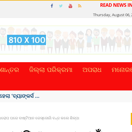
R
Thursday, August 06, 
ଶାନ୍ତର
ଜିଲ୍ଲା ପରିକ୍ରମା
ଅପରାଧ
ମନୋରଞ
ମୃତ
ୋପ ପରେ ବାଷ୍ଟିଆନ ରେସ୍ତୋରାଁ ବନ୍ଦ କଲେ ଶିଳ୍ପା