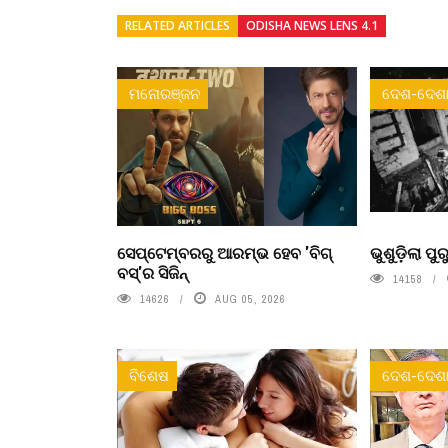
RELATED ARTICLES
ODISHA NEWS LENS 4.1
ମନୋରଞ୍ଜନ
ଦେଶ-ଦେଶା
ସେପ୍ଟେମ୍ବରରୁ ଆରମ୍ଭ ହେବ 'ବିଗ୍
ଭୁଶୁଡ଼ିଲା ପ
ବସ୍'ର ସିଜିନ୍
14158
14626
AUG 05, 2026
ବିଶେଷ
ଦେଶ-ଦେଶା