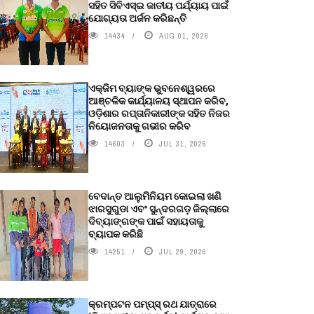
ସହିତ ସିବିଏସ୍ଇ ଜାତୀୟ ପର୍ଯ୍ୟାୟ ପାଇଁ
ଯୋଗ୍ୟତା ଅର୍ଜନ କରିଛନ୍ତି
14434
AUG 01, 2026
ଏକ୍ଜିମ ବ୍ୟାଙ୍କ ଭୁବନେଶ୍ୱରରେ
ଆଞ୍ଚଳିକ କାର୍ଯ୍ୟାଳୟ ସ୍ଥାପନ କରିବ,
ଓଡ଼ିଶାର ରପ୍ତାନିକାରୀଙ୍କ ସହିତ ନିଜର
ନିୟୋଜନତାକୁ ଗଭୀର କରିବ
14603
JUL 31, 2026
ବେଦାନ୍ତ ଆଲୁମିନିୟମ କୋଇଲା ଖଣି
ଝାରସୁଗୁଡା ଏବଂ ସୁନ୍ଦରଗଡ଼ ଜିଲ୍ଲାରେ
ଦିବ୍ୟାଙ୍ଗଙ୍କ ପାଇଁ ସହାୟତାକୁ
ବ୍ୟାପକ କରିଛି
14251
JUL 29, 2026
କ୍ରମ୍ପଟନ ପମ୍ପ୍‌ସ୍‌ ରଥ ଯାତ୍ରାରେ