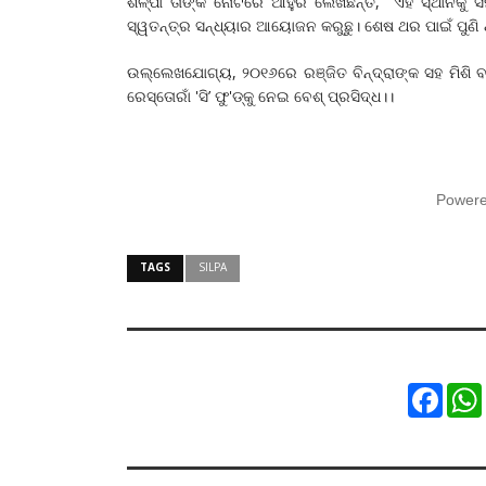
ଶିଳ୍ପା ତାଙ୍କ ନୋଟରେ ଆହୁରି ଲେଖିଛନ୍ତି, "ଏହି ସ୍ଥାନ
ସ୍ୱତନ୍ତ୍ର ସନ୍ଧ୍ୟାର ଆୟୋଜନ କରୁଛୁ। ଶେଷ ଥର ପାଇଁ ପୁଣି
ଉଲ୍ଲେଖଯୋଗ୍ୟ, ୨୦୧୬ରେ ରଞ୍ଜିତ ବିନ୍ଦ୍ରାଙ୍କ ସହ ମିଶି ବ
ରେସ୍ତୋରାଁ 'ସି’ ଫୁ'ଡ୍କୁ ନେଇ ବେଶ୍ ପ୍ରସିଦ୍ଧ।।
Power
TAGS
SILPA
Faceb