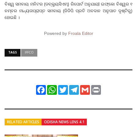
ବିଶ୍ୱ ସମବାୟ ମନିଟର (ଡବ୍ଲୁ୍ୟସିଏମ୍‌) ରିପୋର୍ଟ ଅନୁଯାୟୀ ଇଫ୍‌କୋ ବିଶ୍ୱର ୧
ନମ୍ବର ମାନ୍ୟତାପ୍ରାପ୍ତ ସମବାୟ (ଜିଡିପି ପ୍ରତି ଅବଦାନ ଅନୁପାତ ଦୃଷ୍ଟିରୁ)
ହୋଇଛି ।
Powered by
Froala Editor
TAGS
IFFCO
Facebook
WhatsApp
Twitter
Telegram
Gmail
Print
RELATED ARTICLES
ODISHA NEWS LENS 4.1