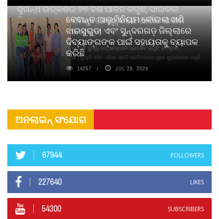
ସୁଗନ୍ଧ ଉତ୍କର୍ଷର ୭୭ ବର୍ଷ ପାଳନ କରୁଛି, ସାଇକଲ
ବେଦାନ୍ତ ଆଲୁମିନିୟମ କୋଇଲା ଖଣି
ପିୟୋର୍‌ ଅଗରବତୀ ଭୁବନେଶ୍ୱରରେ ପାର୍ବଣ କାଳୀନ
ଝାରସୁଗୁଡା ଏବଂ ସୁନ୍ଦରଗଡ଼ ଜିଲ୍ଲାରେ
ନବସୃଜନ ଉନ୍ମୋଚନ କଲା
ଦିବ୍ୟାଙ୍ଗଙ୍କ ପାଇଁ ସହାୟତାକୁ ବ୍ୟାପକ
ବାଉଁଶ ବିହୀନ କଠିନ ଧୂପ ଏବଂ ମେଦିନୀ ଜୁଡୱା କପ୍‌ ସାମ୍ବ୍ରାନି ପ୍ରଦର୍ଶିତ କରୁଛି; ନବସୃଜନ,
କରିଛି
ଦୀର୍ଘସ୍ଥାୟିତା ଏବଂ ଆଧ୍ୟାତ୍ମିକ ଅନୁଭୂତି ସହିତ ଓଡ଼ିଶା ପ୍ରତି ପ୍ରତିବଦ୍ଧତା ପୁନଃ ସୁଦୃଢୀକରଣ କରୁଛି
14257
JUL 29, 2026
ଅନଲାଇନ୍ ସଂଯୋଗ
67944
FOLLOWERS
227640
LIKES
54300
SUBSCRIBERS