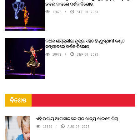
ତବଲା ବାଦରେ ଦର୍ଶକ ବିଭୋର
17679
SEP 09, 2023
କଥକ ଶାସ୍ତ୍ରୀୟ ନୃତ୍ୟ ସହିତ ହିନ୍ଦୁସ୍ଥାନୀ କଣ୍ଠ
ସଙ୍ଗୀତରେ ଦର୍ଶକ ବିଭୋର
18079
SEP 06, 2023
ବିଶେଷ
ଏହି ଉପାୟ ଆପଣାଇଲେ ଘର ଖାଦ୍ୟ ଖାଇବେ ପିଲା
13590
AUG 07, 2026