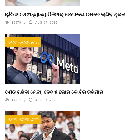
ୟୁପିଆଇ ଓ ଅନ୍ୟାନ୍ୟ ଡିଜିଟାଲ୍ ନେଣଦେଣ ଉପରେ ଲାଗିବ ଶୁଳ୍କ
13379
AUG 07, 2026
ଦେଶ-ଦେଶାନ୍ତର
ତଣ୍ଡ ଗଣିବା ମେଟା, ଦେବ ୫ ହଜାର କୋଟିର ଜରିମାନା
14217
AUG 07, 2026
ଦେଶ-ଦେଶାନ୍ତର