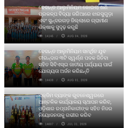
ବେଦାନ୍ତ ଆଲୁମିନିୟମ କୋଇଲା ଖଣି
ପ୍ରକଳ୍ପ ବିଦ୍ୟା ଜରିଆରେ ଝାରସୁଗୁଡ଼ା
ଏବଂ ସୁନ୍ଦରଗଡ଼ ଜିଲ୍ଲାରେ ଗ୍ରାମୀଣ
ଶିକ୍ଷାକୁ ସୁଦୃଢ଼ କରୁଛି
14145
AUG 04, 2026
ବେଦାନ୍ତ ଆଲୁମିନିୟମ ସମର୍ଥିତ ଯୁବ
ତୀରନ୍ଦାଜ ୩ଟି ସ୍ୱର୍ଣ୍ଣ ପଦକ ଜିତିବା
ସହିତ ସିବିଏସ୍ଇ ଜାତୀୟ ପର୍ଯ୍ୟାୟ ପାଇଁ
ଯୋଗ୍ୟତା ଅର୍ଜନ କରିଛନ୍ତି
14438
AUG 01, 2026
ଏକ୍ଜିମ ବ୍ୟାଙ୍କ ଭୁବନେଶ୍ୱରରେ
ଆଞ୍ଚଳିକ କାର୍ଯ୍ୟାଳୟ ସ୍ଥାପନ କରିବ,
ଓଡ଼ିଶାର ରପ୍ତାନିକାରୀଙ୍କ ସହିତ ନିଜର
ନିୟୋଜନତାକୁ ଗଭୀର କରିବ
14607
JUL 31, 2026