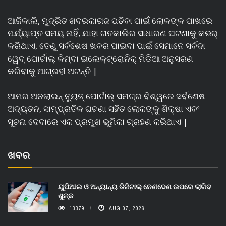
ଆଜିକାଲି, ମୁଦ୍ରିତ ଖବରକାଗଜ ପଢିବା ପାଇଁ ଲୋକଙ୍କ ପାଖରେ
ପର୍ଯ୍ୟାପ୍ତ ସମୟ ନାହିଁ, ଯାହା ଗତକାଲିର ସାଧାରଣ ଘଟଣାକୁ କଭର୍
କରିଥାଏ, ତେଣୁ ସର୍ବଶେଷ ଖବର ପାଇବା ପାଇଁ ସେମାନେ ସର୍ବଦା
ୱେବ୍ ପୋର୍ଟାଲ୍ କିମ୍ବା ଇଲେକ୍ଟ୍ରୋନିକ୍ ମିଡିଆ ଅନୁସରଣ
କରିବାକୁ ଆଗ୍ରହୀ ଅଟନ୍ତି |
ଆମର ଅନଲାଇନ୍ ନ୍ୟୁଜ୍ ପୋର୍ଟାଲ୍ ସମଗ୍ର ବିଶ୍ୱରେ ସର୍ବଶେଷ
ଅଦ୍ୟତନ, ସାମ୍ପ୍ରତିକ ଘଟଣା ସହିତ ଲୋକଙ୍କୁ ଶିକ୍ଷା ଏବଂ
ସୂଚନା ଦେବାରେ ଏକ ପ୍ରମୁଖ ଭୂମିକା ଗ୍ରହଣ କରିଥାଏ |
ଖବର
ୟୁପିଆଇ ଓ ଅନ୍ୟାନ୍ୟ ଡିଜିଟାଲ୍ ନେଣଦେଣ ଉପରେ ଲାଗିବ
ଶୁଳ୍କ
13379
AUG 07, 2026