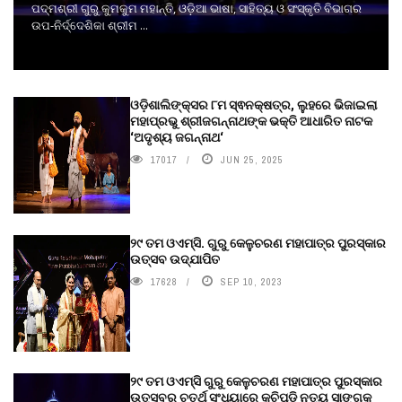
ପଦ୍ମଶ୍ରୀ ଗୁରୁ କୁମକୁମ ମହାନ୍ତି, ଓଡ଼ିଆ ଭାଷା, ସାହିତ୍ୟ ଓ ସଂସ୍କୃତି ବିଭାଗର
ଉପ-ନିର୍ଦ୍ଦେଶିକା ଶ୍ରୀମ ...
ଓଡ଼ିଶାଲିଙ୍କ୍ସର ୮ମ ସ୍ଵନକ୍ଷତ୍ର, ଲୁହରେ ଭିଜାଇଲା
ମହାପ୍ରଭୁ ଶ୍ରୀଜଗନ୍ନାଥଙ୍କ ଭକ୍ତି ଆଧାରିତ ନାଟକ
‘ଅଦୃଶ୍ୟ ଜଗନ୍ନାଥ‘
17017
JUN 25, 2025
୨୯ ତମ ଓଏମ୍‌ସି. ଗୁରୁ କେଳୁଚରଣ ମହାପାତ୍ର ପୁରସ୍କାର
ଉତ୍ସବ ଉଦ୍‍ଯାପିତ
17628
SEP 10, 2023
୨୯ ତମ ଓଏମ୍‌ସି ଗୁରୁ କେଳୁଚରଣ ମହାପାତ୍ର ପୁରସ୍କାର
ଉତ୍ସବର ଚତୁର୍ଥ ସଂଧ୍ୟାରେ କୁଚିପୁଡ଼ି ନୃତ୍ୟ ସାଙ୍ଗକୁ