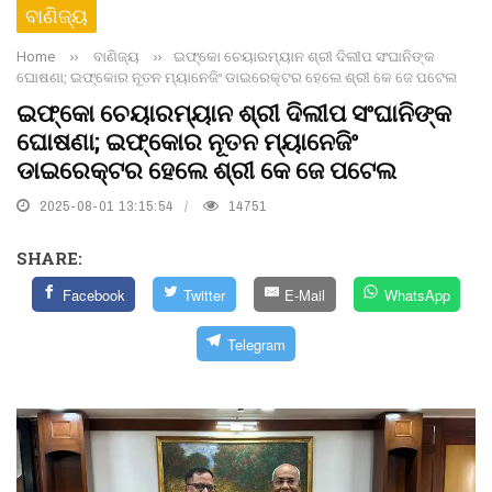
ବାଣିଜ୍ୟ
Home
››
ବାଣିଜ୍ୟ
››
ଇଫ୍‌କୋ ଚେୟାରମ୍ୟାନ ଶ୍ରୀ ଦିଲୀପ ସଂଘାନିଙ୍କ
ଘୋଷଣା; ଇଫ୍‌କୋର ନୂତନ ମ୍ୟାନେଜିଂ ଡାଇରେକ୍ଟର ହେଲେ ଶ୍ରୀ କେ ଜେ ପଟେଲ
ଇଫ୍‌କୋ ଚେୟାରମ୍ୟାନ ଶ୍ରୀ ଦିଲୀପ ସଂଘାନିଙ୍କ
ଘୋଷଣା; ଇଫ୍‌କୋର ନୂତନ ମ୍ୟାନେଜିଂ
ଡାଇରେକ୍ଟର ହେଲେ ଶ୍ରୀ କେ ଜେ ପଟେଲ
2025-08-01 13:15:54
14751
SHARE:
Facebook
Twitter
E-Mail
WhatsApp
Telegram