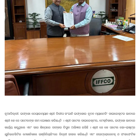
ନୂଆଦିଲ୍ଲୀ: ଇଫ୍‌କୋ ଚେୟାରମ୍ୟାନ ଶ୍ରୀ ଦିଲୀପ ସଂଘାନି ଇଫ୍‌କୋର ନୂତନ ମ୍ୟାନେଜିଂ ଡାଇରେକ୍ଟର ଭାବରେ
ଶ୍ରୀ କେ ଜେ ପଟେଲଙ୍କ ନାମ ଘୋଷଣା କରିଛନ୍ତି । ଶ୍ରୀ ପଟେଲ ଡାଇରେକ୍ଟର, ଟେକ୍‌ନିକାଲ, ଇଫ୍‌କୋ ଭାବରେ
କାର୍ଯ୍ୟ କରୁଥିଲେ ଏବଂ ସାର ଶିଳ୍ପରେ ତାଙ୍କର ବିପୁଳ ଅଭିଜ୍ଞତା ରହିଛି । ଶ୍ରୀ ଜେ କେ ପଟେଲ ସୋ÷ରାଷ୍ଟ୍ର
ୟୁନିଭରସିଟିର ମେକାନିକାଲ ଇଞ୍ଜିନିୟରିଂରେ ଡିଗ୍ରୀ ହାସଲ କରିଛନ୍ତି ଏବଂ ନାଇଟ୍ରୋଜେନସ୍‌ ଓ ଫସଫେଟିକ