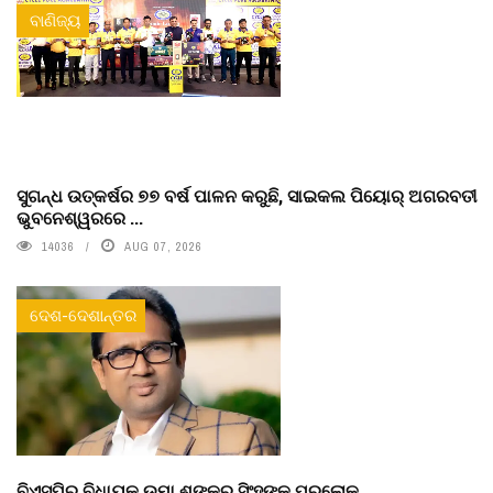
ବାଣିଜ୍ୟ
ସୁଗନ୍ଧ ଉତ୍କର୍ଷର ୭୭ ବର୍ଷ ପାଳନ କରୁଛି, ସାଇକଲ ପିୟୋର୍‌ ଅଗରବତୀ
ଭୁବନେଶ୍ୱରରେ ...
14036
AUG 07, 2026
ଦେଶ-ଦେଶାନ୍ତର
ବିଏସ୍‌ପିର ବିଧାୟକ ଉମା ଶଙ୍କର ସିଂହଙ୍କ ପରଲୋକ