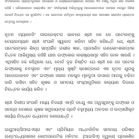
ଫର୍ଟିଲାଇଜର ପ୍ଲାଣ୍ଟଗୁଡିକର ପରିଚାଳନା ଓ ରକ୍ଷଣାବେକ୍ଷଣରେ ତାଙ୍କର ୩୨ ବର୍ଷରୁ ଅଧିକ କାଳ ଅଭିଜ୍ଞତା
ରହିଛି । ପରିଚାଳନାଗତ ଉକ୍ରର୍ଷତା ଏବଂ ଦୀର୍ଘସ୍ଥାୟୀ ଅଭିବୃଦ୍ଧିକୁ ଆଗେଇନେବାରେ ତାଙ୍କର ମଜଭୁତ ପିଛିଲା
ରେକର୍ଡ ନିମନ୍ତେ ସେ ସୁପରିଚିତ । ସେ ଭାରତରେ ସର୍ବବୃହତ କମ୍ପ୍ଲେକ୍ସ ସାର କାରଖାନା ପାରାଦୀପ ପ୍ଲାଣ୍ଟର
ନେତୃତ୍ୱ ନେଉଥିଲେ ।
ନୂତନ ମ୍ୟାନେଜିଂ ଡାଇରେକ୍ଟର ଭାବରେ ଶ୍ରୀ କେ ଜେ ପଟେଲଙ୍କୁ
ଚେୟାରମ୍ୟାନ ଶ୍ରୀ ସଂଘାନି ସ୍ୱାଗତ କରିବା ସହିତ କହିଛନ୍ତି ଯେ, ଶ୍ରୀ
ପଟେଲଙ୍କର ଶିଳ୍ପ ସମ୍ପର୍କିତ ଗଭୀର ଜ୍ଞାନ, ପ୍ରମାଣିତ ରଣକୋ÷ଶଳାତ୍ମକ
ଚିନ୍ତନ ଆଭିମୁଖ୍ୟ ରହିଛି ଯାହା ଇଫ୍‌କୋର ଲକ୍ଷ୍ୟସମୂହ ସହିତ ମେଳ ଖାଉଛି ।
ଏଥିସହିତ ସେ କହିଥିଲେ ଯେ, ବୋର୍ଡ ଦୃଢ ନିଶ୍ଚିତ ଯେ ଶ୍ରୀ କେ ଜେ ପଟେଲ
ଇଫ୍‌କୋକୁ ନବସୃଜନ ଏବଂ ମୂଲ୍ୟ ସୃଷ୍ଟି କ୍ଷେତ୍ରରେ ଏକ ନୂତନ ଯୁଗକୁ
ଆଗେଇନେବେ ଏବଂ ଇଫ୍‌କୋ ତାହାର ମଜଭୁତ ମୂଳଦୁଆ ଉପରେ ଆଗକୁ ବଢିବା
ଜାରି ରଖିବା ସହିତ କୃଷକ ଓ ସମବାୟ ସଂସ୍ଥାଗୁଡିକର କଲ୍ୟାଣ ଦିଗରେ
ନିରନ୍ତର କାର୍ଯ୍ୟ କରିବ ।
ଶ୍ରୀ ଦିଲୀପ ସଂଘାନି ମଧ୍ୟ ବିଦାୟୀ ଏମ୍‌ଡି ଡଃ.ୟୁ ଏସ ଅୱସ୍ଥିଙ୍କୁ ଇଫ୍‌କୋ ଓ
ସମଗ୍ର ଦେଶରେ କୃଷକ ସମୁଦାୟଙ୍କ ପ୍ରତି ବହୁମୂଲ୍ୟ ଅବଦାନ ଓ ଉତ୍ସର୍ଗୀକୃତ
କାର୍ଯ୍ୟ ନିମନ୍ତେ ଧନ୍ୟବାଦ ଜଣାଇଛନ୍ତି ।
ଇୟୁଆର୍‌ସିଆଇଏସ୍‌ଇ ଏବଂ ପ୍ରିମିୟର ଆନ୍ତର୍ଜାତିକ ସମବାୟ ପରିଷଦ
ଇଣ୍ଟରନ୍ୟାସନାଲ କୋଅପରେଟିଭ ମନିଟର (ଆଇସିଏ) ଦ୍ୱାରୋ ପ୍ରକାଶିତ