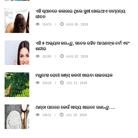
ଏହି ସ୍ଥାନରେ କଳାଜାଇ ଥିଲେ ସୁଖୀ ହୋଇଥାଏ ଦାମ୍ପତ୍ୟ
ଜୀବନ
15475
AUG 05, 2026
ଏହି ୫ ଅଭ୍ୟାସ କରନ୍ତୁ, ସତେଜ ରହିବ ଆପଣଙ୍କ ଚର୍ମ ଏବଂ
ଶରୀର
16165
AUG 02, 2026
ମଧୁମେହ ରୋଗୀ କଞ୍ଚା କଳଦୀ ଖାଇବା ଲାଭଦାୟକ
15019
JUL 31, 2026
ଥଣ୍ଡା ପାଗରେ କେଉଁ ଖାଦ୍ୟ ଖାଇବେ ଜାଣନ୍ତୁ.....
14511
JUL 28, 2026