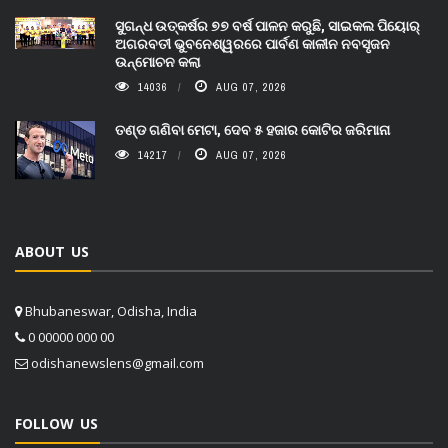
ସୁଗନ୍ଧ ଉତ୍କର୍ଷର ୭୭ ବର୍ଷ ପାଳନ କରୁଛି, ସାଇକଲ ପିୟୋର୍‌
ଅଗରବତୀ ଭୁବନେଶ୍ୱରରେ ପାର୍ବଣ କାଳୀନ ନବସୃଜନ
ଉନ୍ମୋଚନ କଲା
14036
AUG 07, 2026
ତଣ୍ଡ ଗଣିବା ମେଟା, ଦେବ ୫ ହଜାର କୋଟିର ଜରିମାନା
14217
AUG 07, 2026
ABOUT US
Bhubaneswar, Odisha, India
0 00000 000 00
odishanewslens@gmail.com
FOLLOW US