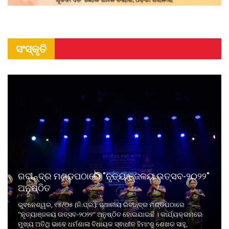
ସଂସ୍କୃତି
ରବୀନ୍ଦ୍ର ମଣ୍ଡପଠାରେ "ନୃତ୍ୟାଞ୍ଜଳୟ ଉତ୍ସବ-୨୦୨୨"
ଅନୁଷ୍ଠିତ
ଭୁବନେଶ୍ୱର, ୧୫/୦୫ (ନି.ପ୍ର.): ସ୍ଥାନୀୟ ରବୀନ୍ଦ୍ର ମଣ୍ଡପଠାରେ
"ନୃତ୍ୟାଞ୍ଜଳୟ ଉତ୍ସବ-୨୦୨୨" ଅନୁଷ୍ଠିତ ହୋଇଯାଇଛି । କାର୍ଯ୍ୟକ୍ରମରେ
ମୁଖ୍ୟ ଅତିଥି ଭାବେ ଧର୍ମଶାଳା ବିଧାୟକ ସ୍ଵାଧୀନ ହିମାଂଶୁ ଶେଖର ସାହୁ,