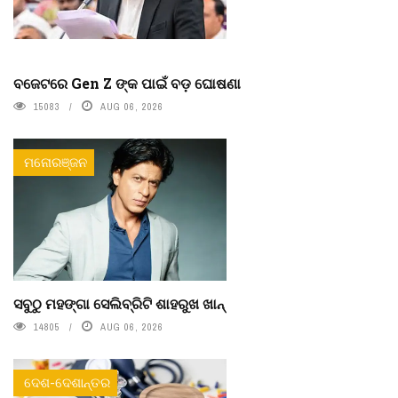
ବଜେଟରେ Gen Z ଙ୍କ ପାଇଁ ବଡ଼ ଘୋଷଣା
15083
AUG 06, 2026
ମନୋରଞ୍ଜନ
ସବୁଠୁ ମହଙ୍ଗା ସେଲିବ୍ରିଟି ଶାହରୁଖ ଖାନ୍
14805
AUG 06, 2026
ଦେଶ-ଦେଶାନ୍ତର