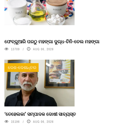
ଫେବ୍ରୁଆରି ପରଠୁ ମହଙ୍ଗା ଦୁଗ୍ଧ-ଚିନି-ତେଲ ମହଙ୍ଗା
13709
AUG 06, 2026
ଦେଶ-ଦେଶାନ୍ତର
‘ତେହେଲକା’ ସମ୍ପାଦକ ଦୋଷୀ ସାବ୍ୟସ୍ତ
15196
AUG 06, 2026