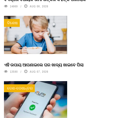
14969
AUG 06, 2026
ବିଶେଷ
ଏହି ଉପାୟ ଆପଣାଇଲେ ଘର ଖାଦ୍ୟ ଖାଇବେ ପିଲା
13590
AUG 07, 2026
ଦେଶ-ଦେଶାନ୍ତର