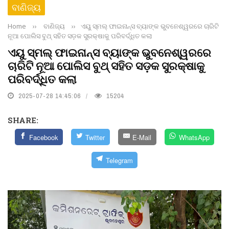
ବାଣିଜ୍ୟ
Home
››
ବାଣିଜ୍ୟ
››
ଏୟୁ ସ୍ମଲ୍‌ ଫାଇନାନ୍ସ ବ୍ୟାଙ୍କ ଭୁବନେଶ୍ୱରରେ ଚାରିଟି
ନୂଆ ପୋଲିସ ବୁଥ୍‌ ସହିତ ସଡ଼କ ସୁରକ୍ଷାକୁ ପରିବର୍ଦ୍ଧିତ କଲା
ଏୟୁ ସ୍ମଲ୍‌ ଫାଇନାନ୍ସ ବ୍ୟାଙ୍କ ଭୁବନେଶ୍ୱରରେ
ଚାରିଟି ନୂଆ ପୋଲିସ ବୁଥ୍‌ ସହିତ ସଡ଼କ ସୁରକ୍ଷାକୁ
ପରିବର୍ଦ୍ଧିତ କଲା
2025-07-28 14:45:06
15204
SHARE:
Facebook
Twitter
E-Mail
WhatsApp
Telegram