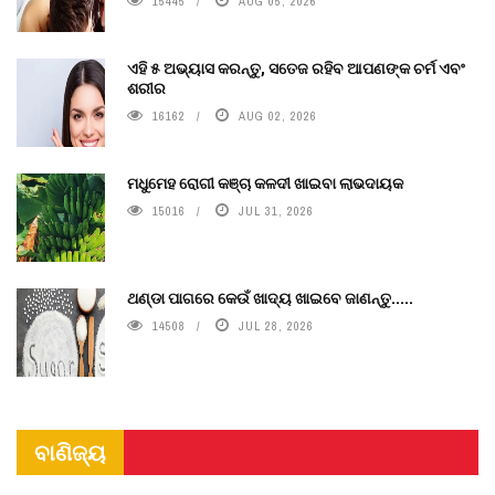
15445
AUG 05, 2026
ଏହି ୫ ଅଭ୍ୟାସ କରନ୍ତୁ, ସତେଜ ରହିବ ଆପଣଙ୍କ ଚର୍ମ ଏବଂ
ଶରୀର
16162
AUG 02, 2026
ମଧୁମେହ ରୋଗୀ କଞ୍ଚା କଳଦୀ ଖାଇବା ଲାଭଦାୟକ
15016
JUL 31, 2026
ଥଣ୍ଡା ପାଗରେ କେଉଁ ଖାଦ୍ୟ ଖାଇବେ ଜାଣନ୍ତୁ.....
14508
JUL 28, 2026
ବାଣିଜ୍ୟ