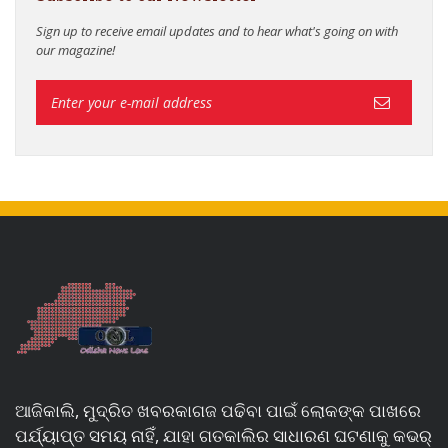
Sign up to receive email updates and to hear what's going on with
our magazine!
ଆଜିକାଲି, ମୁଦ୍ରିତ ଖବରକାଗଜ ପଢିବା ପାଇଁ ଲୋକଙ୍କ ପାଖରେ
ପର୍ଯ୍ୟାପ୍ତ ସମୟ ନାହିଁ, ଯାହା ଗତକାଲିର ସାଧାରଣ ଘଟଣାକୁ କଭର୍