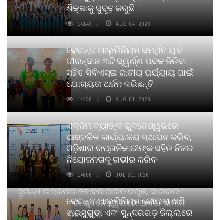
ଶିକ୍ଷାକୁ ସୁଦୃଢ଼ କରୁଛି
14143
AUG 04, 2026
ବେଦାନ୍ତ ଆଲୁମିନିୟମ ସମର୍ଥିତ ଯୁବ
ତୀରନ୍ଦାଜ ୩ଟି ସ୍ୱର୍ଣ୍ଣ ପଦକ ଜିତିବା
ସହିତ ସିବିଏସ୍ଇ ଜାତୀୟ ପର୍ଯ୍ୟାୟ ପାଇଁ
ଯୋଗ୍ୟତା ଅର୍ଜନ କରିଛନ୍ତି
14438
AUG 01, 2026
ଏକ୍ଜିମ ବ୍ୟାଙ୍କ ଭୁବନେଶ୍ୱରରେ
ଆଞ୍ଚଳିକ କାର୍ଯ୍ୟାଳୟ ସ୍ଥାପନ କରିବ,
ଓଡ଼ିଶାର ରପ୍ତାନିକାରୀଙ୍କ ସହିତ ନିଜର
ନିୟୋଜନତାକୁ ଗଭୀର କରିବ
14606
JUL 31, 2026
ସୁଗନ୍ଧ ଉତ୍କର୍ଷର ୭୭ ବର୍ଷ ପାଳନ କରୁଛି, ସାଇକଲ
ବେଦାନ୍ତ ଆଲୁମିନିୟମ କୋଇଲା ଖଣି
ପିୟୋର୍‌ ଅଗରବତୀ ଭୁବନେଶ୍ୱରରେ ପାର୍ବଣ କାଳୀନ
ଝାରସୁଗୁଡା ଏବଂ ସୁନ୍ଦରଗଡ଼ ଜିଲ୍ଲାରେ
ନବସୃଜନ ଉନ୍ମୋଚନ କଲା