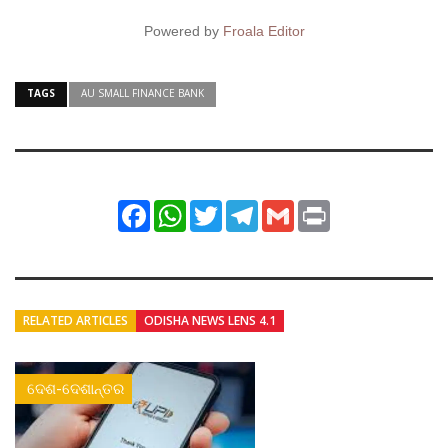
Powered by
Froala Editor
TAGS
AU SMALL FINANCE BANK
Facebook
WhatsApp
Twitter
Telegram
Gmail
Print
RELATED ARTICLES
ODISHA NEWS LENS 4.1
ଦେଶ-ଦେଶାନ୍ତର