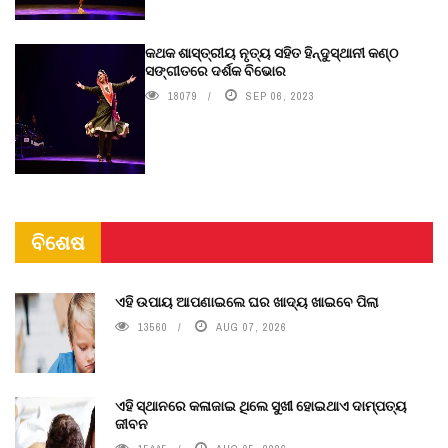
କଥକ ଶାସ୍ତ୍ରୀୟ ନୃତ୍ୟ ସହିତ ହିନ୍ଦୁସ୍ଥାନୀ କଣ୍ଠ
ସଙ୍ଗୀତରେ ଦର୍ଶକ ବିଭୋର
18079
SEP 06, 2023
ବିଶେଷ
ଏହି ଉପାୟ ଆପଣାଇଲେ ଘର ଖାଦ୍ୟ ଖାଇବେ ପିଲା
13560
AUG 07, 2026
ଏହି ସ୍ଥାନରେ କଳାଜାଇ ଥିଲେ ସୁଖୀ ହୋଇଥାଏ ଦାମ୍ପତ୍ୟ
ଜୀବନ