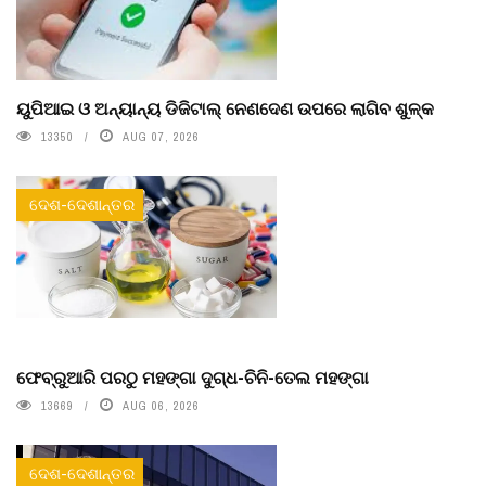
ୟୁପିଆଇ ଓ ଅନ୍ୟାନ୍ୟ ଡିଜିଟାଲ୍ ନେଣଦେଣ ଉପରେ ଲାଗିବ ଶୁଳ୍କ
13350
AUG 07, 2026
ଦେଶ-ଦେଶାନ୍ତର
ଫେବ୍ରୁଆରି ପରଠୁ ମହଙ୍ଗା ଦୁଗ୍ଧ-ଚିନି-ତେଲ ମହଙ୍ଗା
13669
AUG 06, 2026
ଦେଶ-ଦେଶାନ୍ତର