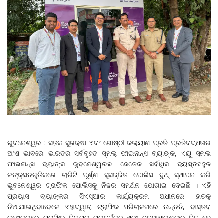
ଭୁବନେଶ୍ୱର : ସଡ଼କ ସୁରକ୍ଷା ଏବଂ ଗୋଷ୍ଠୀ କଲ୍ୟାଣ ପ୍ରତି ପ୍ରତିବଦ୍ଧତାର
ଅଂଶ ଭାବରେ ଭାରତର ସର୍ବବୃହତ ସ୍ମଲ୍‌ ଫାଇନାନ୍ସ ବ୍ୟାଙ୍କ, ଏୟୁ ସ୍ମଲ
ଫାଇନାନ୍ସ ବ୍ୟାଙ୍କ ଭୁବନେଶ୍ୱରର କେତେକ ସର୍ବାଧିକ ବ୍ୟସ୍ତବହୁଳ
ଜଙ୍କ୍‌ସନଗୁଡିକରେ ଚାରିଟି ପୂର୍ଣ୍ଣ ସୁସଜ୍ଜିତ ପୋଲିସ ବୁଥ୍‌ ସ୍ଥାପନ କରି
ଭୁବନେଶ୍ୱର ଟ୍ରାଫିକ ପୋଲିସକୁ ନିଜର ସମର୍ଥନ ଯୋଗାଇ ଦେଇଛି । ଏହି
ପ୍ରୟାସ ବ୍ୟାଙ୍କର ସିଏସ୍‌ଆର କାର୍ଯ୍ୟକ୍ରମ ଅଧୀନରେ ହାତକୁ
ନିଆଯାଇଥିବାବେଳେ ଏହାଦ୍ୱାରା ଟ୍ରାଫିକ ପରିଚାଳନାରେ ଉନ୍ନତି, ବାସ୍ତବ
କ୍ଷେତ୍ରରେ ଟ୍ରାଫିକ ନିୟମର ପ୍ରବର୍ତ୍ତନ ଏବଂ ଜନସାଧାରଣଙ୍କ ନିମନ୍ତେ