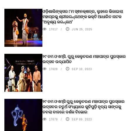
ଓଡ଼ିଶାଲିଙ୍କ୍ସର ୮ମ ସ୍ଵନକ୍ଷତ୍ର, ଲୁହରେ ଭିଜାଇଲା
ମହାପ୍ରଭୁ ଶ୍ରୀଜଗନ୍ନାଥଙ୍କ ଭକ୍ତି ଆଧାରିତ ନାଟକ
‘ଅଦୃଶ୍ୟ ଜଗନ୍ନାଥ‘
17017
JUN 25, 2025
୨୯ ତମ ଓଏମ୍‌ସି. ଗୁରୁ କେଳୁଚରଣ ମହାପାତ୍ର ପୁରସ୍କାର
ଉତ୍ସବ ଉଦ୍‍ଯାପିତ
17628
SEP 10, 2023
୨୯ ତମ ଓଏମ୍‌ସି ଗୁରୁ କେଳୁଚରଣ ମହାପାତ୍ର ପୁରସ୍କାର
ଉତ୍ସବର ଚତୁର୍ଥ ସଂଧ୍ୟାରେ କୁଚିପୁଡ଼ି ନୃତ୍ୟ ସାଙ୍ଗକୁ
ତବଲା ବାଦରେ ଦର୍ଶକ ବିଭୋର
17679
SEP 09, 2023