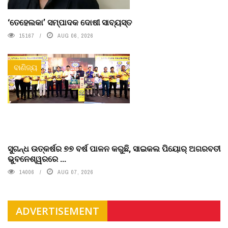
‘ତେହେଲକା’ ସମ୍ପାଦକ ଦୋଷୀ ସାବ୍ୟସ୍ତ
15167
AUG 06, 2026
ବାଣିଜ୍ୟ
ସୁଗନ୍ଧ ଉତ୍କର୍ଷର ୭୭ ବର୍ଷ ପାଳନ କରୁଛି, ସାଇକଲ ପିୟୋର୍‌ ଅଗରବତୀ
ଭୁବନେଶ୍ୱରରେ ...
14006
AUG 07, 2026
ADVERTISEMENT