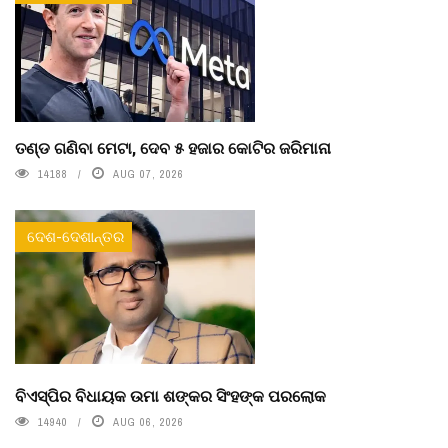
ତଣ୍ଡ ଗଣିବା ମେଟା, ଦେବ ୫ ହଜାର କୋଟିର ଜରିମାନା
14188
AUG 07, 2026
ଦେଶ-ଦେଶାନ୍ତର
ବିଏସ୍‌ପିର ବିଧାୟକ ଉମା ଶଙ୍କର ସିଂହଙ୍କ ପରଲୋକ
14940
AUG 06, 2026