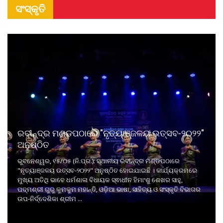
ସଂସ୍କୃତି
ରବୀନ୍ଦ୍ର ମଣ୍ଡପଠାରେ "ନୃତ୍ୟାଞ୍ଜଳୟ ଉତ୍ସବ-୨୦୨୨"
ଅନୁଷ୍ଠିତ
ଭୁବନେଶ୍ୱର, ୧୫/୦୫ (ନି.ପ୍ର.): ସ୍ଥାନୀୟ ରବୀନ୍ଦ୍ର ମଣ୍ଡପଠାରେ
"ନୃତ୍ୟାଞ୍ଜଳୟ ଉତ୍ସବ-୨୦୨୨" ଅନୁଷ୍ଠିତ ହୋଇଯାଇଛି । କାର୍ଯ୍ୟକ୍ରମରେ
ମୁଖ୍ୟ ଅତିଥି ଭାବେ ଧର୍ମଶାଳା ବିଧାୟକ ସ୍ଵାଧୀନ ହିମାଂଶୁ ଶେଖର ସାହୁ,
ପଦ୍ମଶ୍ରୀ ଗୁରୁ କୁମକୁମ ମହାନ୍ତି, ଓଡ଼ିଆ ଭାଷା, ସାହିତ୍ୟ ଓ ସଂସ୍କୃତି ବିଭାଗର
ଉପ-ନିର୍ଦ୍ଦେଶିକା ଶ୍ରୀମ ...