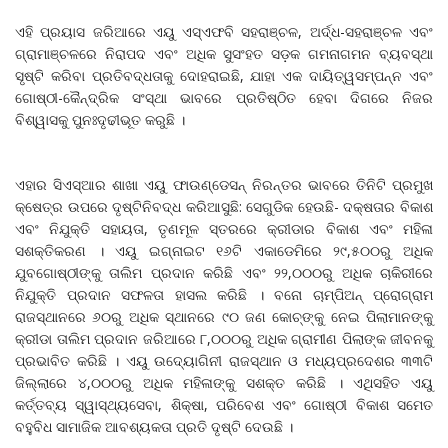
ଏହି ପ୍ରୟାସ ଜରିଆରେ ଏୟୁ ଏସ୍‌ଏଫବି ସହରାଞ୍ଚଳ, ଅର୍ଦ୍ଧ-ସହରାଞ୍ଚଳ ଏବଂ
ଗ୍ରାମାଞ୍ଚଳରେ ନିରାପଦ ଏବଂ ଅଧିକ ସୁସଂହତ ସଡ଼କ ଗମନାଗମନ ବ୍ୟବସ୍ଥା
ସୃଷ୍ଟି କରିବା ପ୍ରତିବଦ୍ଧତାକୁ ଦୋହରାଇଛି, ଯାହା ଏକ ଦାୟିତ୍ୱସମ୍ପନ୍ନ ଏବଂ
ଗୋଷ୍ଠୀ-କୈନ୍ଦ୍ରିକ ସଂସ୍ଥା ଭାବରେ ପ୍ରତିଷ୍ଠିତ ହେବା ଦିଗରେ ନିଜର
ବିଶ୍ୱାସକୁ ପୁନଃଦୃଢୀଭୂତ କରୁଛି ।
ଏହାର ସିଏସ୍‌ଆର ଶାଖା ଏୟୁ ଫାଉଣ୍ଡେସନ୍‌ ନିରନ୍ତର ଭାବରେ ତିନିଟି ପ୍ରମୁଖ
କ୍ଷେତ୍ର ଉପରେ ଦୃଷ୍ଟିନିବଦ୍ଧ କରିଆସୁଛି: ସେଗୁଡିକ ହେଉଛି- ଦକ୍ଷତାର ବିକାଶ
ଏବଂ ନିଯୁକ୍ତି ସହାୟତା, ତୃଣମୂଳ ସ୍ତରରେ କ୍ରୀଡାର ବିକାଶ ଏବଂ ମହିଳା
ସଶକ୍ତିକରଣ । ଏୟୁ ଇଗ୍‌ନାଇଟ ୧୬ଟି ଏକାଡେମିରେ ୨୯,୫୦୦ରୁ ଅଧିକ
ଯୁବଗୋଷ୍ଠୀଙ୍କୁ ତାଲିମ ପ୍ରଦାନ କରିଛି ଏବଂ ୨୨,୦୦୦ରୁ ଅଧିକ ଚାକିରୀରେ
ନିଯୁକ୍ତି ପ୍ରଦାନ ସଫଳତା ହାସଲ କରିଛି । ବନୋ ଚାମ୍ପିଅନ୍‌ ପ୍ରୋଗ୍ରାମ
ରାଜସ୍ଥାନରେ ୬୦ରୁ ଅଧିକ ସ୍ଥାନରେ ୯୦ ଜଣ କୋଚ୍‌ଙ୍କୁ ନେଇ ପିଲାମାନଙ୍କୁ
କ୍ରୀଡା ତାଲିମ ପ୍ରଦାନ ଜରିଆରେ ୮,୦୦୦ରୁ ଅଧିକ ଗ୍ରାମୀଣ ପିଲାଙ୍କ ଜୀବନକୁ
ପ୍ରଭାବିତ କରିଛି । ଏୟୁ ଉଦ୍ୟୋଗିନୀ ରାଜସ୍ଥାନ ଓ ମଧ୍ୟପ୍ରଦେଶର ୩୩ଟି
ଜିଲ୍ଲାରେ ୪,୦୦୦ରୁ ଅଧିକ ମହିଳାଙ୍କୁ ସଶକ୍ତ କରିଛି । ଏଥିସହିତ ଏୟୁ
କର୍ତ୍ତବ୍ୟ ସ୍ୱାସ୍ଥ୍ୟସେବା, ଶିକ୍ଷା, ପରିବେଶ ଏବଂ ଗୋଷ୍ଠୀ ବିକାଶ ସମେତ
ବହୁବିଧ ସାମାଜିକ ଆବଶ୍ୟକତା ପ୍ରତି ଦୃଷ୍ଟି ଦେଉଛି ।