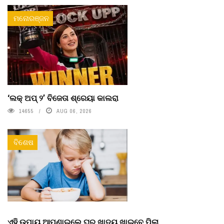
ମନୋରଞ୍ଜନ
‘ଲକ୍ ଅପ୍ ୨’ ବିଜେତା ଶ୍ରେୟା କାଲରା
14655
AUG 06, 2026
ବିଶେଷ
ଏହି ଉପାୟ ଆପଣାଇଲେ ଘର ଖାଦ୍ୟ ଖାଇବେ ପିଲା