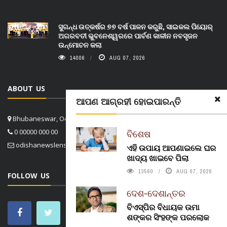
ସୁଗନ୍ଧ ଉତ୍କର୍ଷର ୭୭ ବର୍ଷ ପାଳନ କରୁଛି, ସାଇକଲ ପିୟୋର୍‌
ଅଗରବତୀ ଭୁବନେଶ୍ୱରରେ ପାର୍ବଣ କାଳୀନ ନବସୃଜନ
ଉନ୍ମୋଚନ କଲା
14006
AUG 07, 2026
ABOUT US
ଆପଣ ଆଗ୍ରହୀ ହୋଇପାରନ୍ତି
Bhubaneswar, Odisha, India
0 00000 000 00
ବିଶେଷ
odishanewslens@gmail.com
ଏହି ଉପାୟ ଆପଣାଇଲେ ଘର
ଖାଦ୍ୟ ଖାଇବେ ପିଲା
13560
AUG 07, 2026
FOLLOW US
ଦେଶ-ଦେଶାନ୍ତର
ବିଏସ୍‌ପିର ବିଧାୟକ ଉମା
ଶଙ୍କର ସିଂହଙ୍କ ପରଲୋକ