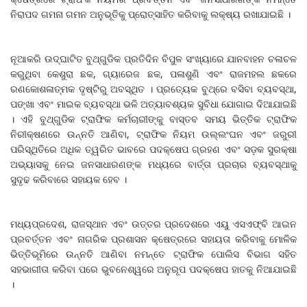
ନିରାପଦ ଗମନା ଗମନ ଅନୁଭୂତିକୁ ପ୍ରୋତ୍ସାହିତ କରିବାକୁ ଲକ୍ଷ୍ୟ ରଖାଯାଇଛି ।
ନୂଆକରି ଉଦ୍‌ଘାଟିତ ବୁଥ୍‌ଗୁଡିକ ପ୍ରତିଦିନ ବିପୁଳ ସଂଖ୍ୟାରେ ଯାନବାହନ ଚଳାଚଳ
କରୁଥିବା କେଶୁରା ଛକ, ଗ୍ୟାରେଜ ଛକ, ପଳାଶୁଣି ଏବଂ ରାଜମହଲ ଛକରେ
ରଣକୋଶଳାତ୍ମକ ଦୃଷ୍ଟିରୁ ଅବସ୍ଥିତ । ପ୍ରତ୍ୟେକ ବୁଥ୍‌ରେ ବସିବା ବ୍ୟବସ୍ଥା,
ପଙ୍ଖା ଏବଂ ମାଇକ ବ୍ୟବସ୍ଥା ଭଳି ଅତ୍ୟାବଶ୍ୟକ ସୁବିଧା ଯୋଗାଇ ଦିଆଯାଇଛି
। ଏହି ବୁଥ୍‌ଗୁଡିକ ଟ୍ରାଫିକ କର୍ମଚାରୀଙ୍କୁ ବାସ୍ତବ ସମୟ ଭିତ୍ତିକ ଟ୍ରାଫିକ
ନିରୀକ୍ଷଣରେ ଉନ୍ନତି ଆଣିବା, ଟ୍ରାଫିକ ନିୟମ ଉଲ୍ଲଂଘନ ଏବଂ ଜରୁରୀ
ପରିସ୍ଥିତିରେ ଅଧିକ ତ୍ୱରିତ ଭାବରେ ପଦକ୍ଷେପ ଗ୍ରହଣ ଏବଂ ସଡ଼କ ସୁରକ୍ଷା
ଅଭ୍ୟାସକୁ ନେଇ ଜନସାଧାରଣଙ୍କ ମଧ୍ୟରେ ବାର୍ତ୍ତା ପ୍ରଚାର ବ୍ୟବସ୍ଥାକୁ
ସୁଦୃଢ କରିବାରେ ସହାୟକ ହେବ ।
ମଧ୍ୟପ୍ରଦେଶ, ରାଜସ୍ଥାନ ଏବଂ ଉତ୍ତର ପ୍ରଦେଶରେ ଏୟୁ ଏସଏଫ୍‌ବି ଆଇନ
ପ୍ରବର୍ତ୍ତନ ଏବଂ ନାଗରିକ ପ୍ରଶାସନ କ୍ଷେତ୍ରରେ ସହାୟତା କରିବାକୁ ମୋଳିକ
ଭିତ୍ତିଭୂମିରେ ଉନ୍ନତି ଆଣିବା ନମନ୍ତେ ଟ୍ରାଫିକ ପୋଲିସ ବିଭାଗ ସହିତ
ସହଭାଗୀତା କରିବା ପରେ ଭୁବନେଶ୍ୱରେ ଅନୁରୂପ ପଦକ୍ଷେପ ହାତକୁ ନିଆଯାଇଛି
।