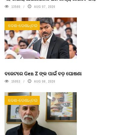
13560
AUG 07, 2026
ଦେଶ-ଦେଶାନ୍ତର
ବଜେଟରେ Gen Z ଙ୍କ ପାଇଁ ବଡ଼ ଘୋଷଣା
15053
AUG 06, 2026
ଦେଶ-ଦେଶାନ୍ତର