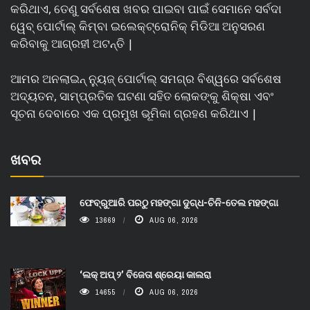
କରିଥାଏ, ତେଣୁ ସର୍ବଶେଷ ଖବର ପାଇବା ପାଇଁ ସେମାନେ ସର୍ବଦା
ୱେବ୍ ପୋର୍ଟାଲ୍ କିମ୍ବା ଇଲେକ୍ଟ୍ରୋନିକ୍ ମିଡିଆ ଅନୁସରଣ
କରିବାକୁ ଆଗ୍ରହୀ ଅଟନ୍ତି |
ଆମର ଅନଲାଇନ୍ ନ୍ୟୁଜ୍ ପୋର୍ଟାଲ୍ ସମଗ୍ର ବିଶ୍ୱରେ ସର୍ବଶେଷ
ଅଦ୍ୟତନ, ସାମ୍ପ୍ରତିକ ଘଟଣା ସହିତ ଲୋକଙ୍କୁ ଶିକ୍ଷା ଏବଂ
ସୂଚନା ଦେବାରେ ଏକ ପ୍ରମୁଖ ଭୂମିକା ଗ୍ରହଣ କରିଥାଏ |
ଖବର
ଫେବ୍ରୁଆରି ପରଠୁ ମହଙ୍ଗା ଦୁଗ୍ଧ-ଚିନି-ତେଲ ମହଙ୍ଗା
13669
AUG 06, 2026
‘ଲକ୍ ଅପ୍ ୨’ ବିଜେତା ଶ୍ରେୟା କାଲରା
14655
AUG 06, 2026