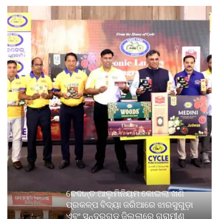
ବେଦାନ୍ତ ଆଲୁମିନିୟମ କୋଇଲା ଖଣି
ପ୍ରକଳ୍ପ ବିଦ୍ୟା ଜରିଆରେ ଝାରସୁଗୁଡ଼ା
ଏବଂ ସୁନ୍ଦରଗଡ଼ ଜିଲ୍ଲାରେ ଗ୍ରାମୀଣ