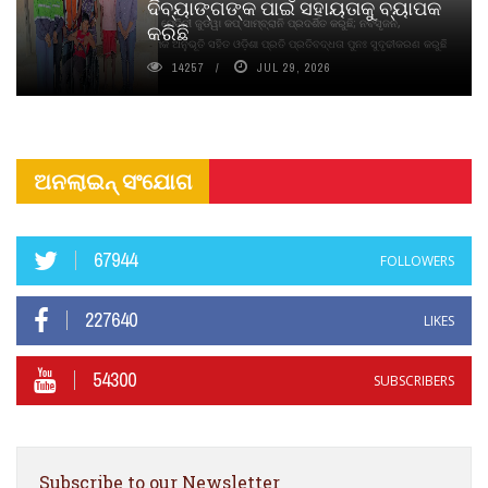
ଦିବ୍ୟାଙ୍ଗଙ୍କ ପାଇଁ ସହାୟତାକୁ ବ୍ୟାପକ
ବାଉଁଶ ବିହୀନ କଠିନ ଧୂପ ଏବଂ ମେଦିନୀ ଜୁଡୱା କପ୍‌ ସାମ୍ବ୍ରାନି ପ୍ରଦର୍ଶିତ କରୁଛି; ନବସୃଜନ,
କରିଛି
ଦୀର୍ଘସ୍ଥାୟିତା ଏବଂ ଆଧ୍ୟାତ୍ମିକ ଅନୁଭୂତି ସହିତ ଓଡ଼ିଶା ପ୍ରତି ପ୍ରତିବଦ୍ଧତା ପୁନଃ ସୁଦୃଢୀକରଣ କରୁଛି
14257
JUL 29, 2026
ଅନଲାଇନ୍ ସଂଯୋଗ
67944
FOLLOWERS
227640
LIKES
54300
SUBSCRIBERS
Subscribe to our Newsletter