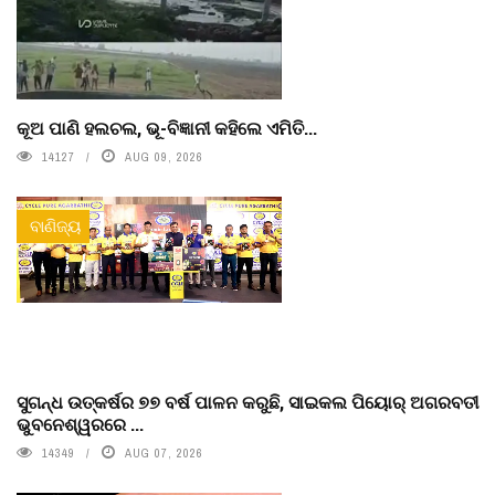
କୂଅ ପାଣି ହଲଚଲ, ଭୂ-ବିଜ୍ଞାନୀ କହିଲେ ଏମିତି...
14127
AUG 09, 2026
ବାଣିଜ୍ୟ
ସୁଗନ୍ଧ ଉତ୍କର୍ଷର ୭୭ ବର୍ଷ ପାଳନ କରୁଛି, ସାଇକଲ ପିୟୋର୍‌ ଅଗରବତୀ
ଭୁବନେଶ୍ୱରରେ ...
14349
AUG 07, 2026