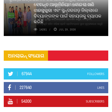
ବେଦାନ୍ତ ଆଲୁମିନିୟମ କୋଇଲା ଖଣି
ପିୟୋର୍‌ ଅଗରବତୀ ଭୁବନେଶ୍ୱରରେ ପାର୍ବଣ କାଳୀନ
ଝାରସୁଗୁଡା ଏବଂ ସୁନ୍ଦରଗଡ଼ ଜିଲ୍ଲାରେ
ନବସୃଜନ ଉନ୍ମୋଚନ କଲା
ଦିବ୍ୟାଙ୍ଗଙ୍କ ପାଇଁ ସହାୟତାକୁ ବ୍ୟାପକ
ବାଉଁଶ ବିହୀନ କଠିନ ଧୂପ ଏବଂ ମେଦିନୀ ଜୁଡୱା କପ୍‌ ସାମ୍ବ୍ରାନି ପ୍ରଦର୍ଶିତ କରୁଛି; ନବସୃଜନ,
କରିଛି
ଦୀର୍ଘସ୍ଥାୟିତା ଏବଂ ଆଧ୍ୟାତ୍ମିକ ଅନୁଭୂତି ସହିତ ଓଡ଼ିଶା ପ୍ରତି ପ୍ରତିବଦ୍ଧତା ପୁନଃ ସୁଦୃଢୀକରଣ କରୁଛି
14261
JUL 29, 2026
ଅନଲାଇନ୍ ସଂଯୋଗ
67944
FOLLOWERS
227640
LIKES
54300
SUBSCRIBERS