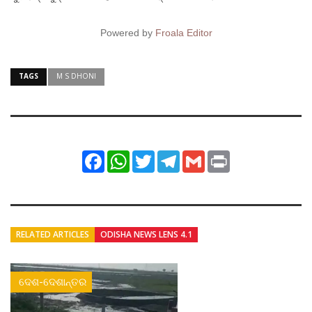
Powered by
Froala Editor
TAGS
M S DHONI
Facebook
WhatsApp
Twitter
Telegram
Gmail
Print
RELATED ARTICLES
ODISHA NEWS LENS 4.1
ଦେଶ-ଦେଶାନ୍ତର