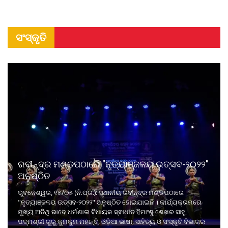
ସଂସ୍କୃତି
ରବୀନ୍ଦ୍ର ମଣ୍ଡପଠାରେ "ନୃତ୍ୟାଞ୍ଜଳୟ ଉତ୍ସବ-୨୦୨୨"
ଅନୁଷ୍ଠିତ
ଭୁବନେଶ୍ୱର, ୧୫/୦୫ (ନି.ପ୍ର.): ସ୍ଥାନୀୟ ରବୀନ୍ଦ୍ର ମଣ୍ଡପଠାରେ
"ନୃତ୍ୟାଞ୍ଜଳୟ ଉତ୍ସବ-୨୦୨୨" ଅନୁଷ୍ଠିତ ହୋଇଯାଇଛି । କାର୍ଯ୍ୟକ୍ରମରେ
ମୁଖ୍ୟ ଅତିଥି ଭାବେ ଧର୍ମଶାଳା ବିଧାୟକ ସ୍ଵାଧୀନ ହିମାଂଶୁ ଶେଖର ସାହୁ,
ପଦ୍ମଶ୍ରୀ ଗୁରୁ କୁମକୁମ ମହାନ୍ତି, ଓଡ଼ିଆ ଭାଷା, ସାହିତ୍ୟ ଓ ସଂସ୍କୃତି ବିଭାଗର