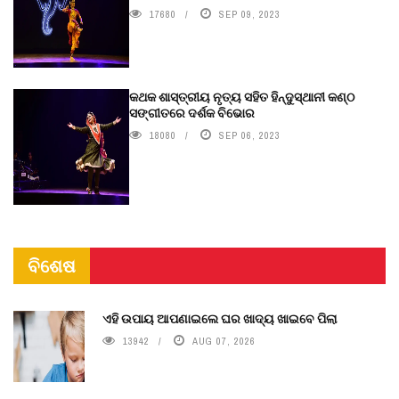
17680
SEP 09, 2023
କଥକ ଶାସ୍ତ୍ରୀୟ ନୃତ୍ୟ ସହିତ ହିନ୍ଦୁସ୍ଥାନୀ କଣ୍ଠ
ସଙ୍ଗୀତରେ ଦର୍ଶକ ବିଭୋର
18080
SEP 06, 2023
ବିଶେଷ
ଏହି ଉପାୟ ଆପଣାଇଲେ ଘର ଖାଦ୍ୟ ଖାଇବେ ପିଲା
13942
AUG 07, 2026