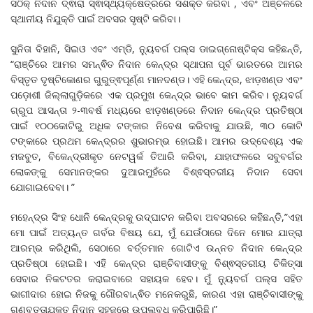
ସଠିକ୍ ନିଦାନ ଦ୍ଵାରା ସ୍ଵାସ୍ଥ୍ୟକ୍ଷେତ୍ରରେ ସଶକ୍ତ କରିବା , ଏବଂ ଅଞ୍ଚଳରେ
ସ୍ଥାନୀୟ ନିଯୁକ୍ତି ପାଇଁ ଅବସର ସୃଷ୍ଟି କରିବା।
ସୁନିତା ବିହାନି, ସିଇଓ ଏବଂ ଏମ୍ଡି, ନ୍ୟୁବର୍ଗ ପଲ୍ସ ଡାଇଗ୍ନୋଷ୍ଟିକ୍ସ କହିଛନ୍ତି,
“ରାଞ୍ଚିରେ ଆମର ସମନ୍ଵିତ ନିଦାନ କେନ୍ଦ୍ର ସ୍ଥାପନା ପୂର୍ବ ଭାରତରେ ଆମର
ବିସ୍ତୃତ ଦୃଷ୍ଟିକୋଣର ଗୁରୁତ୍ଵପୂର୍ଣ୍ଣ ମାନଦଣ୍ଡ। ଏହି କେନ୍ଦ୍ର, ଝାଡ଼ଖଣ୍ଡ ଏବଂ
ପଡ଼ୋଶୀ ଜିଲ୍ଲାଗୁଡ଼ିକରେ ଏକ ପ୍ରମୁଖ କେନ୍ଦ୍ର ଭାବେ କାମ କରିବ। ନ୍ୟୁବର୍ଗ
ଗ୍ରୁପ ଆସନ୍ତା ୨-୩ବର୍ଷ ମଧ୍ୟରେ ଝାଡ଼ଖଣ୍ଡରେ ନିଦାନ କେନ୍ଦ୍ର ପ୍ରତିଷ୍ଠା
ପାଇଁ ୧୦୦କୋଟିରୁ ଅଧିକ ଟଙ୍କାର ନିବେଶ କରିବାକୁ ଯାଉଛି, ୩୦ କୋଟି
ଟଙ୍କାରେ ପ୍ରଥମ କେନ୍ଦ୍ରର ଶୁଭାରମ୍ଭ ହୋଇଛି। ଆମର ଉଦ୍ଦେଶ୍ୟ ଏକ
ମଜବୁତ, ବିକେନ୍ଦ୍ରୀକୃତ ନେଟୱର୍କ ତିଆରି କରିବା, ଯାହାଫଳରେ ସବୁବର୍ଗର
ଲୋକଙ୍କୁ ସେମାନଙ୍କର ଦୁଆରମୁହଁରେ ବିଶ୍ଵସ୍ତରୀୟ ନିଦାନ ସେବା
ଯୋଗାଇଦେବା। ”
ମହେନ୍ଦ୍ର ସିଂହ ଧୋନି କେନ୍ଦ୍ରକୁ ଉଦ୍ଘାଟନ କରିବା ଅବସରରେ କହିଛନ୍ତି,”ଏହା
ମୋ ପାଇଁ ଅତ୍ୟନ୍ତ ଗର୍ବର ବିଷୟ ଯେ, ମୁଁ ଯେଉଁଠାରେ ଦିନେ ମୋର ଯାତ୍ରା
ଆରମ୍ଭ କରିଥିଲି, ସେଠାରେ ବର୍ତ୍ତମାନ ଗୋଟିଏ ଉନ୍ନତ ନିଦାନ କେନ୍ଦ୍ର
ପ୍ରତିଷ୍ଠା ହୋଇଛି। ଏହି କେନ୍ଦ୍ର ରାଞ୍ଚିବାସୀଙ୍କୁ ବିଶ୍ଵସ୍ତରୀୟ ଚିକିତ୍ସା
ସେବାର ନିକଟତର କରାଇବାରେ ସହାୟକ ହେବ। ମୁଁ ନ୍ୟୁବର୍ଗ ପଲ୍ସ ସହିତ
ଭାଗୀଦାର ହୋଇ ନିଜକୁ ଗୌରବାନ୍ଵିତ ମନେକରୁଛି, କାରଣ ଏହା ରାଞ୍ଚିବାସୀଙ୍କୁ
ଗୁଣବତ୍ତାଯୁକ୍ତ ନିଦାନ ସହଜରେ ଉପଲବ୍ଧ କରିପାରିଛି।”