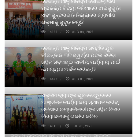
ବେଦାନ୍ତ ଆଲୁମିନିୟମ କୋଇଲା ଖଣି
ପ୍ରକଳ୍ପ ବିଦ୍ୟା ଜରିଆରେ ଝାରସୁଗୁଡ଼ା
ଏବଂ ସୁନ୍ଦରଗଡ଼ ଜିଲ୍ଲାରେ ଗ୍ରାମୀଣ
ଶିକ୍ଷାକୁ ସୁଦୃଢ଼ କରୁଛି
14149
AUG 04, 2026
ବେଦାନ୍ତ ଆଲୁମିନିୟମ ସମର୍ଥିତ ଯୁବ
ତୀରନ୍ଦାଜ ୩ଟି ସ୍ୱର୍ଣ୍ଣ ପଦକ ଜିତିବା
ସହିତ ସିବିଏସ୍ଇ ଜାତୀୟ ପର୍ଯ୍ୟାୟ ପାଇଁ
ଯୋଗ୍ୟତା ଅର୍ଜନ କରିଛନ୍ତି
14443
AUG 01, 2026
ଏକ୍ଜିମ ବ୍ୟାଙ୍କ ଭୁବନେଶ୍ୱରରେ
ଆଞ୍ଚଳିକ କାର୍ଯ୍ୟାଳୟ ସ୍ଥାପନ କରିବ,
ଓଡ଼ିଶାର ରପ୍ତାନିକାରୀଙ୍କ ସହିତ ନିଜର
ନିୟୋଜନତାକୁ ଗଭୀର କରିବ
14611
JUL 31, 2026
ସୁଗନ୍ଧ ଉତ୍କର୍ଷର ୭୭ ବର୍ଷ ପାଳନ କରୁଛି, ସାଇକଲ