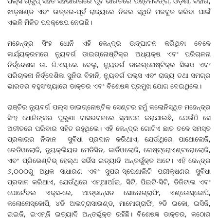
ପଲ୍ସ ଗ୍ରୁପ୍ ସହିତ ସହଭାଗିତାରେ ପୂର୍ବ ଭାରତରେ ପଶ୍ଚିମବଙ୍ଗ, ଓଡ଼ିଶା, ବିହାର,
ଝାଡ଼ଖଣ୍ଡ ଏବଂ ଉତ୍ତର-ପୂର୍ବ ରାଜ୍ୟରେ ନିଜର ସ୍ଥିତି ମଜବୁତ କରିବା ପାଇଁ
ଏଭଳି ମିଳିତ ପଦକ୍ଷେପ ନେଇଛି।
ମହେନ୍ଦ୍ର ସିଂହ ଧୋନି ଏହି କେନ୍ଦ୍ର ଉଦ୍ଘାଟନ କରିଥିବା ବେଳେ
କାର୍ଯ୍ୟକ୍ରମରେ ନ୍ୟୁବର୍ଗ ଡାଇଗ୍ନୋଷ୍ଟିକ୍ର ଅଧ୍ୟକ୍ଷ ଏବଂ ପରିଚାଳନା
ନିର୍ଦ୍ଦେଶକ ଡା. ଜି.ଏସ୍.କେ. ବେଲୁ, ନ୍ୟୁବର୍ଗ ଡାଇଗ୍ନୋଷ୍ଟିକ୍ର ସିଇଓ ଏବଂ
ପରିଚାଳନା ନିର୍ଦ୍ଦେଶିକା ସୁନିତା ବିହାନି, ନ୍ୟୁବର୍ଗ ପଲ୍ସ ଏବଂ ରାଜ୍ୟ ତଥା ସମଗ୍ର
ଭାରତର ବହୁସଂଖ୍ୟାରେ ଡାକ୍ତର ଏବଂ ବିଶେଷଜ୍ଞ ପ୍ରମୁଖ ଯୋଗ ଦେଇଥିଲେ।
ରାଞ୍ଚିର ନ୍ୟୁବର୍ଗ ପଲ୍ସ ଡାଇଗ୍ନୋଷ୍ଟିକ ସେଣ୍ଟର ହର୍ମୁ କଲୋନିସ୍ଥିତ ମହେନ୍ଦ୍ର
ସିଂହ ଧୋନିଙ୍କର ପୁରୁଣା ବାସଭବନରେ ସ୍ଥାପନ କରାଯାଇଛି, ଯେଉଁଠି ସେ
ଅତୀତରେ ପରିବାର ସହିତ ରହୁଥିଲେ। ଏହି କେନ୍ଦ୍ର ଗୋଟିଏ ଛାତ ତଳେ ସମସ୍ତ
ପ୍ରକାରର ନିଦାନ ସୁବିଧା ପ୍ରଦାନ କରିଥାଏ, ଯେଉଁଥିରେ ପାଥୋଲୋଜି,
ରେଡିଓଲୋଜି, ନ୍ୟୁକ୍ଲିୟର ମେଡିସିନ, କାର୍ଡିଓଲୋଜି, ଗେଷ୍ଟ୍ରୋଏଣ୍ଟରୋଲୋଜି,
ଏବଂ ପ୍ରିଭେଣ୍ଟିଭ୍ ହେଲ୍ଥ ସର୍ଭିସ ଇତ୍ୟାଦି ଅନ୍ତର୍ଭୁକ୍ତ ଅଟେ। ଏହି କେନ୍ଦ୍ର
୬,୦୦୦ରୁ ଅଧିକ ସାଧାରଣ ଏବଂ ସୁପର-ସ୍ପେଶାଲିଟି ପରୀକ୍ଷଣର ସୁବିଧା
ପ୍ରଦାନ କରିଥାଏ, ଯେଉଁଥିରେ ଏମ୍ଆର୍ଆଇ, ସିଟି, ପିଇଟି-ସିଟି, ଡିଜିଟାଲ ଏବଂ
ପୋର୍ଟେବଲ ଏକ୍ସ-ରେ, ଆଡ୍ଭାନ୍ସଡ ସୋନୋଗ୍ରାଫି, ଏଣ୍ଡୋସ୍କୋପି,
କଲୋନୋସ୍କୋପି, ୪ଡି ଅଲଟ୍ରାସାଉଣ୍ଡ, ମାମୋଗ୍ରାଫି, ୨ଡି ଇକୋ, ଇସିଜି,
ଇଇଜି, ଇଏମ୍ଜି ଇତ୍ୟାଦି ଅନ୍ତର୍ଭୁକ୍ତ ରହିଛି। ବିଶେଷଜ୍ଞ ଡାକ୍ତର, କଠୋର