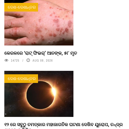
ଦେଶ-ଦେଶାନ୍ତର
କେରଳରେ ‘ରାଟ୍ ଫିଭର୍’ ଆତଙ୍କ, ୫୮ ମୃତ
14725
AUG 08, 2026
ଦେଶ-ଦେଶାନ୍ତର
୧୨ ରେ ସବୁଠୁ ଚମତ୍କାର ମହାଜାଗତିକ ଘଟଣା ଦେଖିବ ୟୁରୋପ, ଚନ୍ଦ୍ର