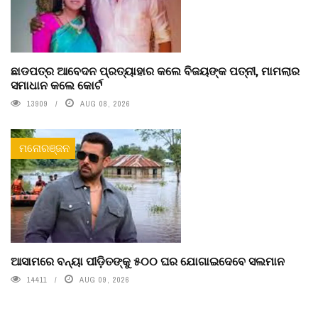
ଛାଡପତ୍ର ଆବେଦନ ପ୍ରତ୍ୟାହାର କଲେ ବିଜୟଙ୍କ ପତ୍ନୀ, ମାମଲାର
ସମାଧାନ କଲେ କୋର୍ଟ
13909
AUG 08, 2026
ମନୋରଞ୍ଜନ
ଆସାମରେ ବନ୍ୟା ପୀଡ଼ିତଙ୍କୁ ୫୦୦ ଘର ଯୋଗାଇଦେବେ ସଲମାନ
14411
AUG 09, 2026