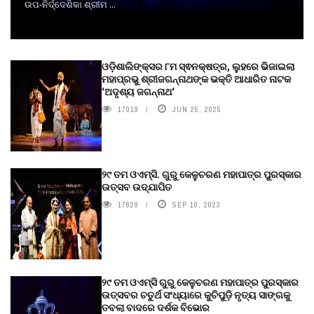
ଉପ-ନିର୍ଦ୍ଦେଶିକା ଶ୍ରୀମ ...
ଓଡ଼ିଶାଲିଙ୍କ୍ସର ୮ମ ସ୍ଵନକ୍ଷତ୍ର, ଲୁହରେ ଭିଜାଇଲା
ମହାପ୍ରଭୁ ଶ୍ରୀଜଗନ୍ନାଥଙ୍କ ଭକ୍ତି ଆଧାରିତ ନାଟକ
‘ଅଦୃଶ୍ୟ ଜଗନ୍ନାଥ‘
17019
JUN 25, 2025
୨୯ ତମ ଓଏମ୍‌ସି. ଗୁରୁ କେଳୁଚରଣ ମହାପାତ୍ର ପୁରସ୍କାର
ଉତ୍ସବ ଉଦ୍‍ଯାପିତ
17629
SEP 10, 2023
୨୯ ତମ ଓଏମ୍‌ସି ଗୁରୁ କେଳୁଚରଣ ମହାପାତ୍ର ପୁରସ୍କାର
ଉତ୍ସବର ଚତୁର୍ଥ ସଂଧ୍ୟାରେ କୁଚିପୁଡ଼ି ନୃତ୍ୟ ସାଙ୍ଗକୁ
ତବଲା ବାଦରେ ଦର୍ଶକ ବିଭୋର