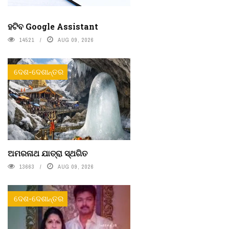
ହଟିବ Google Assistant
14521
AUG 09, 2026
ଦେଶ-ଦେଶାନ୍ତର
ଅମରନାଥ ଯାତ୍ରା ସ୍ଥଗିତ
13663
AUG 09, 2026
ଦେଶ-ଦେଶାନ୍ତର