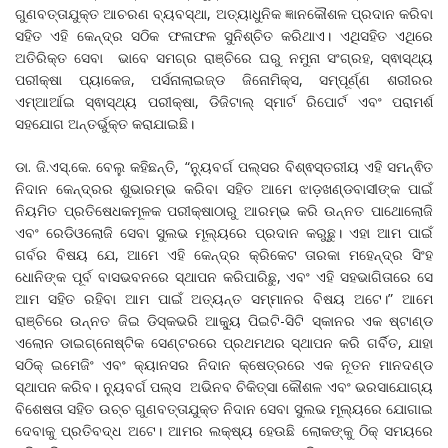
ଗୁଣବତ୍ତାଯୁକ୍ତ ଆଚରଣ ବ୍ୟବସ୍ଥା, ଅତ୍ୟାଧୁନିକ ଜ୍ଞାନକୌଶଳ ପ୍ରଦାନ କରିବା
ସହିତ ଏହି କେନ୍ଦ୍ର ସଠିକ ଫଳାଫଳ ସୁନିଶ୍ଚିତ କରିଥାଏ। ଏଥିସହିତ ଏଥିରେ
ଅତିରିକ୍ତ ସେବା ଭାବେ ସମଗ୍ର ରାଞ୍ଚିରେ ଘରୁ ନମୁନା ସଂଗ୍ରହ, ସ୍ଵାସ୍ଥ୍ୟ
ପରୀକ୍ଷା ପ୍ୟାକେଜ, ପର୍ସନାଲାଇଜ୍ଡ ଜିନୋମିକ୍ସ, ସମ୍ପୂର୍ଣ୍ଣ ଶରୀରର
ଏମ୍ଆର୍ଆଇ ସ୍ଵାସ୍ଥ୍ୟ ପରୀକ୍ଷା, ଡିଜିଟାଲ୍ ସ୍ମାର୍ଟ ରିପୋର୍ଟ ଏବଂ ପରାମର୍ଶ
ସହଯୋଗ ଅନ୍ତର୍ଭୁକ୍ତ କରାଯାଇଛି।
ଡା. ଜି.ଏସ୍.କେ. ବେଲୁ କହିଛନ୍ତି, “ନ୍ୟୁବର୍ଗ ପଲ୍ସର ବିଶ୍ଵସ୍ତରୀୟ ଏହି ସମନ୍ଵିତ
ନିଦାନ କେନ୍ଦ୍ରର ଶୁଭାରମ୍ଭ କରିବା ସହିତ ଆମେ ଝାଡ଼ଖଣ୍ଡବାସୀଙ୍କ ପାଇଁ
ନିୟମିତ ପ୍ରତିଷେଧକମୂଳକ ପରୀକ୍ଷାଠାରୁ ଆରମ୍ଭ କରି ଉନ୍ନତ ପାଥୋଲୋଜି
ଏବଂ ରେଡିଓଲୋଜି ସେବା ସୁଲଭ ମୂଲ୍ୟରେ ପ୍ରଦାନ କରୁଛୁ। ଏହା ଆମ ପାଇଁ
ଗର୍ବର ବିଷୟ ଯେ, ଆମେ ଏହି କେନ୍ଦ୍ର କ୍ରିକେଟ ତାରକା ମହେନ୍ଦ୍ର ସିଂହ
ଧୋନିଙ୍କ ପୂର୍ବ ବାସଭବନରେ ସ୍ଥାପନ କରିପାରିଛୁ, ଏବଂ ଏହି ସହଭାଗିତାରେ ସେ
ଆମ ସହିତ ରହିବା ଆମ ପାଇଁ ଅତ୍ୟନ୍ତ ସମ୍ମାନର ବିଷୟ ଅଟେ।” ଆମେ
ରାଞ୍ଚିରେ ଉନ୍ନତ ଜିଇ ଡିସ୍କଭରି ଆକ୍ୟୁ ପିଇଟି-ସିଟି ସ୍କାନର ଏକ ଷ୍ଟାଣ୍ଡ
ଏଲୋନ ଡାଇଗ୍ନୋଷ୍ଟିକ ସେଣ୍ଟରରେ ପ୍ରଥମଥର ସ୍ଥାପନ କରି ଗର୍ବିତ, ଯାହା
ସଠିକ୍ ଇମେଜିଂ ଏବଂ କ୍ୟାନସର ନିଦାନ କ୍ଷେତ୍ରରେ ଏକ ନୂତନ ମାନଦଣ୍ଡ
ସ୍ଥାପନ କରିବ। ନ୍ୟୁବର୍ଗ ପଲ୍ସ ଅଭିନବ ଚିକିତ୍ସା କୌଶଳ ଏବଂ ଭରସାଯୋଗ୍ୟ
ବିଶେଷତା ସହିତ ଉଚ୍ଚ ଗୁଣବତ୍ତାଯୁକ୍ତ ନିଦାନ ସେବା ସୁଲଭ ମୂଲ୍ୟରେ ଯୋଗାଇ
ଦେବାକୁ ପ୍ରତିବଦ୍ଧ ଅଟେ। ଆମର ଲକ୍ଷ୍ୟ ହେଉଛି ଲୋକଙ୍କୁ ଠିକ୍ ସମୟରେ