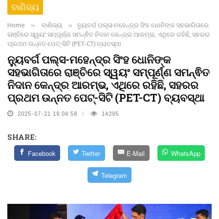
ବାଣିଜ୍ୟ
Home
››
ବାଣିଜ୍ୟ
››
ନ୍ୟୁବର୍ଗ ପଲ୍ସ-ମହେନ୍ଦ୍ର ସିଂହ ଧୋନିଙ୍କ ସହଭାଗିତାରେ
ରାଞ୍ଚିରେ ସ୍ୱୟଂ ସମ୍ପୂର୍ଣ୍ଣ ସମନ୍ଵିତ ନିଦାନ କେନ୍ଦ୍ର ଆରମ୍ଭ, ଏଥିରେ ରହିଛି, ସହରର
ପ୍ରଥମ ଉନ୍ନତ ପେଟ୍-ସିଟି (PET-CT) ବ୍ୟବସ୍ଥା
ନ୍ୟୁବର୍ଗ ପଲ୍ସ-ମହେନ୍ଦ୍ର ସିଂହ ଧୋନିଙ୍କ
ସହଭାଗିତାରେ ରାଞ୍ଚିରେ ସ୍ୱୟଂ ସମ୍ପୂର୍ଣ୍ଣ ସମନ୍ଵିତ
ନିଦାନ କେନ୍ଦ୍ର ଆରମ୍ଭ, ଏଥିରେ ରହିଛି, ସହରର
ପ୍ରଥମ ଉନ୍ନତ ପେଟ୍-ସିଟି (PET-CT) ବ୍ୟବସ୍ଥା
2025-07-21 19:04:58
14295
SHARE:
Facebook
Twitter
E-Mail
WhatsApp
Telegram