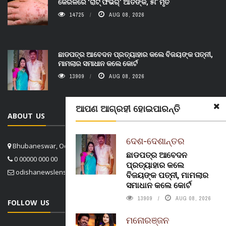
କେରଳରେ ‘ରାଟ୍ ଫିଭର୍’ ଆତଙ୍କ, ୫୮ ମୃତ
14725
AUG 08, 2026
ଛାଡପତ୍ର ଆବେଦନ ପ୍ରତ୍ୟାହାର କଲେ ବିଜୟଙ୍କ ପତ୍ନୀ,
ମାମଲାର ସମାଧାନ କଲେ କୋର୍ଟ
13909
AUG 08, 2026
ଆପଣ ଆଗ୍ରହୀ ହୋଇପାରନ୍ତି
ABOUT US
ଦେଶ-ଦେଶାନ୍ତର
Bhubaneswar, Odisha, India
ଛାଡପତ୍ର ଆବେଦନ
0 00000 000 00
ପ୍ରତ୍ୟାହାର କଲେ
odishanewslens@gmail.com
ବିଜୟଙ୍କ ପତ୍ନୀ, ମାମଲାର
ସମାଧାନ କଲେ କୋର୍ଟ
13909
AUG 08, 2026
FOLLOW US
ମନୋରଞ୍ଜନ