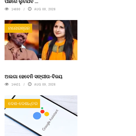
ପଛରେ ଲୁଚିଯିବ ...
14690
AUG 08, 2026
ମନୋରଞ୍ଜନ
ଅଲଗା ହେବେନି ସଙ୍ଗୀତା-ବିଜୟ
14431
AUG 09, 2026
ଦେଶ-ଦେଶାନ୍ତର