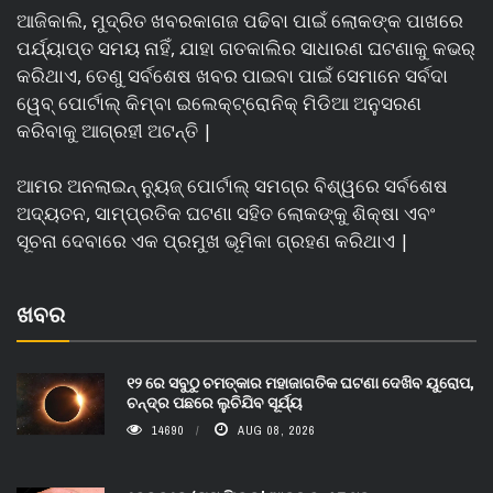
ଆଜିକାଲି, ମୁଦ୍ରିତ ଖବରକାଗଜ ପଢିବା ପାଇଁ ଲୋକଙ୍କ ପାଖରେ
ପର୍ଯ୍ୟାପ୍ତ ସମୟ ନାହିଁ, ଯାହା ଗତକାଲିର ସାଧାରଣ ଘଟଣାକୁ କଭର୍
କରିଥାଏ, ତେଣୁ ସର୍ବଶେଷ ଖବର ପାଇବା ପାଇଁ ସେମାନେ ସର୍ବଦା
ୱେବ୍ ପୋର୍ଟାଲ୍ କିମ୍ବା ଇଲେକ୍ଟ୍ରୋନିକ୍ ମିଡିଆ ଅନୁସରଣ
କରିବାକୁ ଆଗ୍ରହୀ ଅଟନ୍ତି |
ଆମର ଅନଲାଇନ୍ ନ୍ୟୁଜ୍ ପୋର୍ଟାଲ୍ ସମଗ୍ର ବିଶ୍ୱରେ ସର୍ବଶେଷ
ଅଦ୍ୟତନ, ସାମ୍ପ୍ରତିକ ଘଟଣା ସହିତ ଲୋକଙ୍କୁ ଶିକ୍ଷା ଏବଂ
ସୂଚନା ଦେବାରେ ଏକ ପ୍ରମୁଖ ଭୂମିକା ଗ୍ରହଣ କରିଥାଏ |
ଖବର
୧୨ ରେ ସବୁଠୁ ଚମତ୍କାର ମହାଜାଗତିକ ଘଟଣା ଦେଖିବ ୟୁରୋପ,
ଚନ୍ଦ୍ର ପଛରେ ଲୁଚିଯିବ ସୂର୍ଯ୍ୟ
14690
AUG 08, 2026