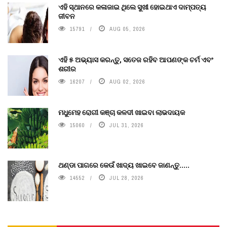
ଏହି ସ୍ଥାନରେ କଳାଜାଇ ଥିଲେ ସୁଖୀ ହୋଇଥାଏ ଦାମ୍ପତ୍ୟ
ଜୀବନ
15791
AUG 05, 2026
ଏହି ୫ ଅଭ୍ୟାସ କରନ୍ତୁ, ସତେଜ ରହିବ ଆପଣଙ୍କ ଚର୍ମ ଏବଂ
ଶରୀର
16207
AUG 02, 2026
ମଧୁମେହ ରୋଗୀ କଞ୍ଚା କଳଦୀ ଖାଇବା ଲାଭଦାୟକ
15060
JUL 31, 2026
ଥଣ୍ଡା ପାଗରେ କେଉଁ ଖାଦ୍ୟ ଖାଇବେ ଜାଣନ୍ତୁ.....
14552
JUL 28, 2026