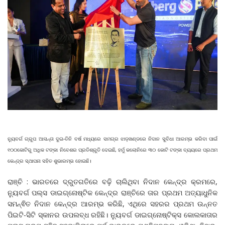
ନ୍ୟୁବର୍ଗ ଗ୍ରୁପ ଆସନ୍ତା ଦୁଇ-ତିନି ବର୍ଷ ମଧ୍ୟରେ ସମଗ୍ର ଝାଡ଼ଖଣ୍ଡରେ ନିଦାନ ସୁବିଧା ଆରମ୍ଭ କରିବା ପାଇଁ
୧୦୦କୋଟିରୁ ଅଧିକ ଟଙ୍କା ନିବେଶର ପ୍ରତିଶ୍ରୁତି ଦେଇଛି, ହର୍ମୁ କଲୋନିରେ ୩୦ କୋଟି ଟଙ୍କା ବ୍ୟୟରେ ପ୍ରଥମ
କେନ୍ଦ୍ର ସ୍ଥାପନା ସହିତ ଶୁଭାରମ୍ଭ ହୋଇଛି।
ରାଞ୍ଚି : ଭାରତରେ ଦ୍ରୁତଗତିରେ ବଢ଼ି ଚାଲିଥିବା ନିଦାନ କେନ୍ଦ୍ର କ୍ରମରେ,
ନ୍ୟୁବର୍ଗ ପଲ୍ସ ଡାଇଗ୍ନୋଷ୍ଟିକ କେନ୍ଦ୍ର ରାଞ୍ଚିରେ ତାର ପ୍ରଥମ ଅତ୍ୟାଧୁନିକ
ସମନ୍ଵିତ ନିଦାନ କେନ୍ଦ୍ର ଆରମ୍ଭ କରିଛି, ଏଥିରେ ସହରର ପ୍ରଥମ ଉନ୍ନତ
ପିଇଟି-ସିଟି ସ୍କାନର ଉପଲବ୍ଧ ରହିଛି। ନ୍ୟୁବର୍ଗ ଡାଇଗ୍ନୋଷ୍ଟିକ୍ସ କୋଲକାତାର