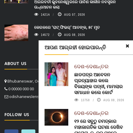
ଅଗରବତୀ ଭୁବନେଶ୍ୱରରେ ପାର୍ବଣ କାଳୀନ ନବସୃଜନ
ଉନ୍ମୋଚନ କଲା
14214
AUG 07, 2026
କେରଳରେ ‘ରାଟ୍ ଫିଭର୍’ ଆତଙ୍କ, ୫୮ ମୃତ
14572
AUG 08, 2026
ଆପଣ ଆଗ୍ରହୀ ହୋଇପାରନ୍ତି
ABOUT US
ଦେଶ-ଦେଶାନ୍ତର
ଛାଡପତ୍ର ଆବେଦନ
ପ୍ରତ୍ୟାହାର କଲେ
Bhubaneswar, Odisha, India
ବିଜୟଙ୍କ ପତ୍ନୀ, ମାମଲାର
0 00000 000 00
ସମାଧାନ କଲେ କୋର୍ଟ
odishanewslens@gmail.com
13758
AUG 08, 2026
ଦେଶ-ଦେଶାନ୍ତର
FOLLOW US
୧୨ ରେ ସବୁଠୁ ଚମତ୍କାର
ମହାଜାଗତିକ ଘଟଣା ଦେଖିବ
ୟୁରୋପ, ଚନ୍ଦ୍ର ପଛରେ