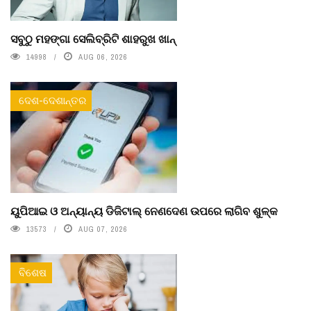
ସବୁଠୁ ମହଙ୍ଗା ସେଲିବ୍ରିଟି ଶାହରୁଖ ଖାନ୍
14998
AUG 06, 2026
ଦେଶ-ଦେଶାନ୍ତର
ୟୁପିଆଇ ଓ ଅନ୍ୟାନ୍ୟ ଡିଜିଟାଲ୍ ନେଣଦେଣ ଉପରେ ଲାଗିବ ଶୁଳ୍କ
13573
AUG 07, 2026
ବିଶେଷ