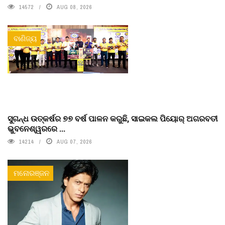
14572
AUG 08, 2026
ବାଣିଜ୍ୟ
ସୁଗନ୍ଧ ଉତ୍କର୍ଷର ୭୭ ବର୍ଷ ପାଳନ କରୁଛି, ସାଇକଲ ପିୟୋର୍‌ ଅଗରବତୀ
ଭୁବନେଶ୍ୱରରେ ...
14214
AUG 07, 2026
ମନୋରଞ୍ଜନ