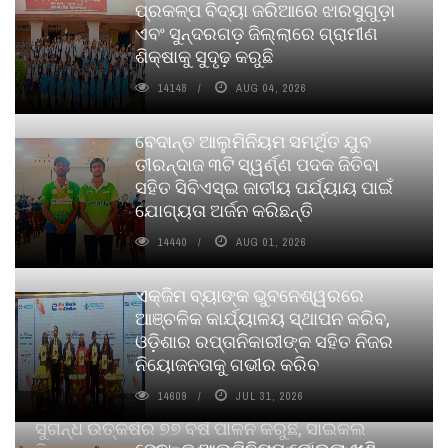
ପ୍ରକଳ୍ପ ବିଦ୍ୟା ଜରିଆରେ ଝାରସୁଗୁଡ଼ା
ଏବଂ ସୁନ୍ଦରଗଡ଼ ଜିଲ୍ଲାରେ ଗ୍ରାମୀଣ
ଶିକ୍ଷାକୁ ସୁଦୃଢ଼ କରୁଛି
14148
AUG 04, 2026
ବେଦାନ୍ତ ଆଲୁମିନିୟମ ସମର୍ଥିତ ଯୁବ
ତୀରନ୍ଦାଜ ୩ଟି ସ୍ୱର୍ଣ୍ଣ ପଦକ ଜିତିବା
ସହିତ ସିବିଏସ୍ଇ ଜାତୀୟ ପର୍ଯ୍ୟାୟ ପାଇଁ
ଯୋଗ୍ୟତା ଅର୍ଜନ କରିଛନ୍ତି
14440
AUG 01, 2026
ଏକ୍ଜିମ ବ୍ୟାଙ୍କ ଭୁବନେଶ୍ୱରରେ
ଆଞ୍ଚଳିକ କାର୍ଯ୍ୟାଳୟ ସ୍ଥାପନ କରିବ,
ଓଡ଼ିଶାର ରପ୍ତାନିକାରୀଙ୍କ ସହିତ ନିଜର
ନିୟୋଜନତାକୁ ଗଭୀର କରିବ
14609
JUL 31, 2026
ସୁଗନ୍ଧ ଉତ୍କର୍ଷର ୭୭ ବର୍ଷ ପାଳନ କରୁଛି, ସାଇକଲ