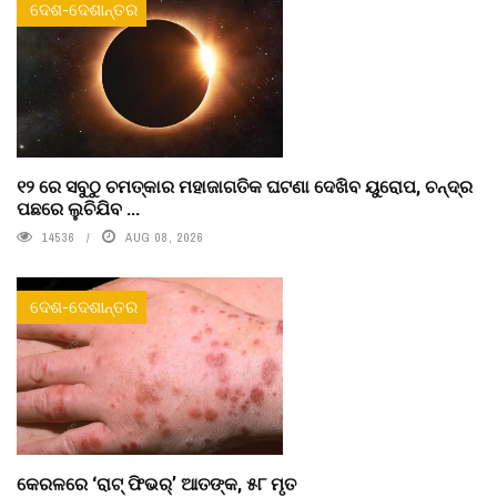
ଦେଶ-ଦେଶାନ୍ତର
୧୨ ରେ ସବୁଠୁ ଚମତ୍କାର ମହାଜାଗତିକ ଘଟଣା ଦେଖିବ ୟୁରୋପ, ଚନ୍ଦ୍ର
ପଛରେ ଲୁଚିଯିବ ...
14536
AUG 08, 2026
ଦେଶ-ଦେଶାନ୍ତର
କେରଳରେ ‘ରାଟ୍ ଫିଭର୍’ ଆତଙ୍କ, ୫୮ ମୃତ