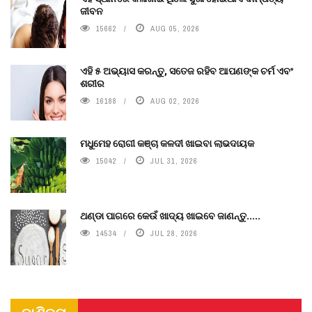
ଜୀବନ
15662
AUG 05, 2026
ଏହି ୫ ଅଭ୍ୟାସ କରନ୍ତୁ, ସତେଜ ରହିବ ଆପଣଙ୍କ ଚର୍ମ ଏବଂ
ଶରୀର
16188
AUG 02, 2026
ମଧୁମେହ ରୋଗୀ କଞ୍ଚା କଳଦୀ ଖାଇବା ଲାଭଦାୟକ
15042
JUL 31, 2026
ଥଣ୍ଡା ପାଗରେ କେଉଁ ଖାଦ୍ୟ ଖାଇବେ ଜାଣନ୍ତୁ.....
14534
JUL 28, 2026