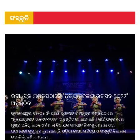
ସଂସ୍କୃତି
ରବୀନ୍ଦ୍ର ମଣ୍ଡପଠାରେ "ନୃତ୍ୟାଞ୍ଜଳୟ ଉତ୍ସବ-୨୦୨୨"
ଅନୁଷ୍ଠିତ
ଭୁବନେଶ୍ୱର, ୧୫/୦୫ (ନି.ପ୍ର.): ସ୍ଥାନୀୟ ରବୀନ୍ଦ୍ର ମଣ୍ଡପଠାରେ
"ନୃତ୍ୟାଞ୍ଜଳୟ ଉତ୍ସବ-୨୦୨୨" ଅନୁଷ୍ଠିତ ହୋଇଯାଇଛି । କାର୍ଯ୍ୟକ୍ରମରେ
ମୁଖ୍ୟ ଅତିଥି ଭାବେ ଧର୍ମଶାଳା ବିଧାୟକ ସ୍ଵାଧୀନ ହିମାଂଶୁ ଶେଖର ସାହୁ,
ପଦ୍ମଶ୍ରୀ ଗୁରୁ କୁମକୁମ ମହାନ୍ତି, ଓଡ଼ିଆ ଭାଷା, ସାହିତ୍ୟ ଓ ସଂସ୍କୃତି ବିଭାଗର
ଉପ-ନିର୍ଦ୍ଦେଶିକା ଶ୍ରୀମ ...