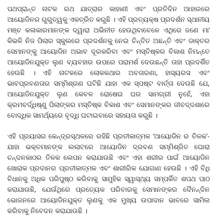
ପଥପ୍ରାନ୍ତ ନାଟକ ରଥ ଯାତ୍ରାର କାହାଣୀ ଏବଂ ପ୍ରତିଦିନ ଆହାରରେ
ଆୟୋଡିନର ଗୁରୁତ୍ୱକୁ ଏକତ୍ରିତ କରୁଛି । ଏହି ପ୍ରତ୍ୟକ୍ଷ ପ୍ରଦର୍ଶନ ସ୍ଥାନୀୟ
ମଞ୍ଚ କଳାକାରମାନଙ୍କ ଦ୍ୱାରା ଅଭିନୀତ ହେଉଥିବାବେଳେ ଏଥିରେ ଜଣେ ମା’
କିଭଳି ନିଜ ପିଲାର ସ୍କୁଲରେ ପ୍ରଦର୍ଶନକୁ ନେଇ ଚିନ୍ତିତ ଅଛନ୍ତି ଏବଂ ଡାକ୍ତର
ସେମାନଙ୍କୁ ଆୟୋଡିନ ଅଭାବ ଦୂରକରିବା ଏବଂ ମସ୍ତିଷ୍କର ବିକାଶ ନିମନ୍ତେ
ଆୟୋଡିନଯୁକ୍ତ ଲୁଣ ବ୍ୟବହାର ଉପରେ ପରାମର୍ଶ ଦେଉଛନ୍ତି ତାହା ପ୍ରଦର୍ଶିତ
ହେଉଛି । ଏହି ନାଟକରେ ଲୋକକଥାର ଅବତାରଣା, ହାସ୍ୟରସ ଏବଂ
ଭାବପ୍ରବଣତାର ସମ୍ମିଶ୍ରଣ ଘଟିଛି ଯାହା ଏକ ସ୍ପଷ୍ଟ ବାର୍ତ୍ତା ଦେଉଛି ଯେ,
ଆୟୋଡିନଯୁକ୍ତ ଲୁଣ କେବଳ ରୋଷେଇ ଘର ସାମଗ୍ରୀ ନୁହେଁ, ଏହା
କ୍ରମବର୍ଦ୍ଧିଷ୍ଣୁ ପିଲାଙ୍କର ମସ୍ତିଷ୍କ ବିକାଶ ଏବଂ ସେମାନଙ୍କର ଜୀବଦ୍ଦଶାରେ
ବୋଦ୍ଧିକ ସାମର୍ଥ୍ୟରେ ବୃଦ୍ଧି ଘଟାଇବାରେ ସହାୟତା କରୁଛି ।
ଏହି ପ୍ରୟାସର କେନ୍ଦ୍ରସ୍ଥଳରେ ରହିଛି ପ୍ରତୀକାତ୍ମକ ‘ଆୟୋଡିନ ର ତିଳକ’-
ଯାହା ଭକ୍ତମାନଙ୍କ ଲଲାଟରେ ଆୟୋଡିନ ଦ୍ରବଣ ସମ୍ମିଶ୍ରିତ ଘୋରା
ଚନ୍ଦନକାଠର ତିଳକ ଲେପନ କରାଯାଉଛି ଏବଂ ଏହା ଶରୀର ପାଇଁ ଆୟୋଡିନ
ଖୋରାକ ପ୍ରଦାନର ପ୍ରତୀକାତ୍ମକ ଏବଂ ଶାରୀରିକ ଯୋଗାଣ ହେଉଛି । ଏହି ବିଧି
ବିଧାନକୁ ଅଧିକ ପରିପୁଷ୍ଠ କରିବାକୁ ସାମୁହିକ ସ୍ୱାସ୍ଥ୍ୟ ସମ୍ପର୍କିତ ଶପଥ ପାଠ
କରାଯାଉଛି, ଯେଉଁଥିରେ ପ୍ରତ୍ୟେକ ପରିବାରକୁ ସେମାନଙ୍କର ଦୈନନ୍ଦିନ
ଭୋଜନରେ ଆୟୋଡିନଯୁକ୍ତ ଲୁଣକୁ ଏକ ମୁଖ୍ୟ ଉପାଦାନ ଭାବରେ ସାମିଲ
କରିବାକୁ ନିବେଦନ କରାଯାଉଛି ।