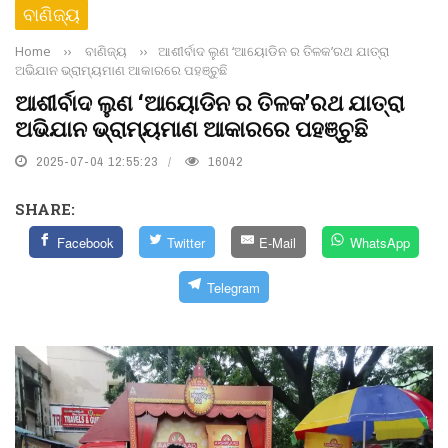
ବାଣିଜ୍ୟ
Home
››
ବାଣିଜ୍ୟ
››
ଆଶୀର୍ବାଦ ଲୁଣ ‘ଆୟୋଡିନ ର ତିଳକ’ରଥ ଯାତ୍ରା
ଅଭିଯାନ ଭ୍ରାମ୍ୟମାଣ ଆକାରରେ ପହଞ୍ଚୁଛି
ଆଶୀର୍ବାଦ ଲୁଣ ‘ଆୟୋଡିନ ର ତିଳକ’ରଥ ଯାତ୍ରା
ଅଭିଯାନ ଭ୍ରାମ୍ୟମାଣ ଆକାରରେ ପହଞ୍ଚୁଛି
2025-07-04 12:55:23
16042
SHARE:
Facebook
Twitter
E-Mail
WhatsApp
Telegram