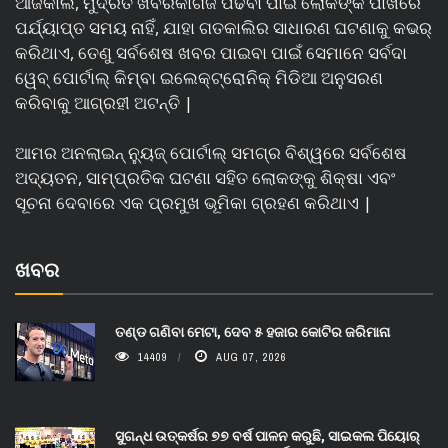
ଆଜିକାଲି, ମୁଦ୍ରିତ ଖବରକାଗଜ ପଢିବା ପାଇଁ ଲୋକଙ୍କ ପାଖରେ
ପର୍ଯ୍ୟାପ୍ତ ସମୟ ନାହିଁ, ଯାହା ଗତକାଲିର ସାଧାରଣ ଘଟଣାକୁ କଭର୍
କରିଥାଏ, ତେଣୁ ସର୍ବଶେଷ ଖବର ପାଇବା ପାଇଁ ସେମାନେ ସର୍ବଦା
ୱେବ୍ ପୋର୍ଟାଲ୍ କିମ୍ବା ଇଲେକ୍ଟ୍ରୋନିକ୍ ମିଡିଆ ଅନୁସରଣ
କରିବାକୁ ଆଗ୍ରହୀ ଅଟନ୍ତି |
ଆମର ଅନଲାଇନ୍ ନ୍ୟୁଜ୍ ପୋର୍ଟାଲ୍ ସମଗ୍ର ବିଶ୍ୱରେ ସର୍ବଶେଷ
ଅଦ୍ୟତନ, ସାମ୍ପ୍ରତିକ ଘଟଣା ସହିତ ଲୋକଙ୍କୁ ଶିକ୍ଷା ଏବଂ
ସୂଚନା ଦେବାରେ ଏକ ପ୍ରମୁଖ ଭୂମିକା ଗ୍ରହଣ କରିଥାଏ |
ଖବର
ତଣ୍ଡ ଗଣିବା ମେଟା, ଦେବ ୫ ହଜାର କୋଟିର ଜରିମାନା
14409
AUG 07, 2026
ସୁଗନ୍ଧ ଉତ୍କର୍ଷର ୭୭ ବର୍ଷ ପାଳନ କରୁଛି, ସାଇକଲ ପିୟୋର୍‌