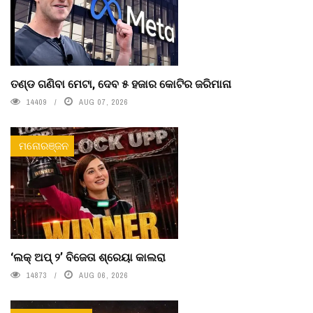
ତଣ୍ଡ ଗଣିବା ମେଟା, ଦେବ ୫ ହଜାର କୋଟିର ଜରିମାନା
14409
AUG 07, 2026
ମନୋରଞ୍ଜନ
‘ଲକ୍ ଅପ୍ ୨’ ବିଜେତା ଶ୍ରେୟା କାଲରା
14873
AUG 06, 2026