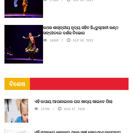
କଥକ ଶାସ୍ତ୍ରୀୟ ନୃତ୍ୟ ସହିତ ହିନ୍ଦୁସ୍ଥାନୀ କଣ୍ଠ
ସଙ୍ଗୀତରେ ଦର୍ଶକ ବିଭୋର
18080
SEP 06, 2023
ବିଶେଷ
ଏହି ଉପାୟ ଆପଣାଇଲେ ଘର ଖାଦ୍ୟ ଖାଇବେ ପିଲା
13786
AUG 07, 2026
ଏହି ସ୍ଥାନରେ କଳାଜାଇ ଥିଲେ ସୁଖୀ ହୋଇଥାଏ ଦାମ୍ପତ୍ୟ