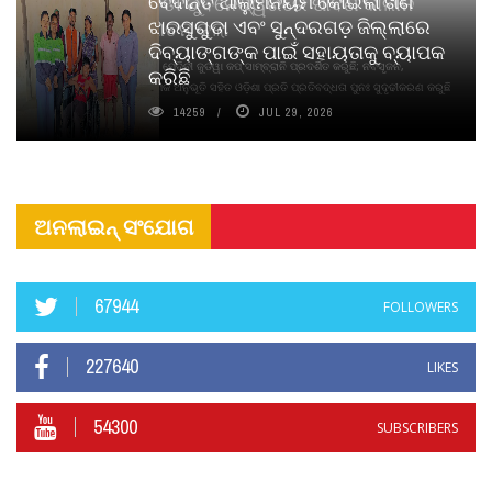
ବେଦାନ୍ତ ଆଲୁମିନିୟମ କୋଇଲା ଖଣି
ପିୟୋର୍‌ ଅଗରବତୀ ଭୁବନେଶ୍ୱରରେ ପାର୍ବଣ କାଳୀନ
ଝାରସୁଗୁଡା ଏବଂ ସୁନ୍ଦରଗଡ଼ ଜିଲ୍ଲାରେ
ନବସୃଜନ ଉନ୍ମୋଚନ କଲା
ଦିବ୍ୟାଙ୍ଗଙ୍କ ପାଇଁ ସହାୟତାକୁ ବ୍ୟାପକ
ବାଉଁଶ ବିହୀନ କଠିନ ଧୂପ ଏବଂ ମେଦିନୀ ଜୁଡୱା କପ୍‌ ସାମ୍ବ୍ରାନି ପ୍ରଦର୍ଶିତ କରୁଛି; ନବସୃଜନ,
କରିଛି
ଦୀର୍ଘସ୍ଥାୟିତା ଏବଂ ଆଧ୍ୟାତ୍ମିକ ଅନୁଭୂତି ସହିତ ଓଡ଼ିଶା ପ୍ରତି ପ୍ରତିବଦ୍ଧତା ପୁନଃ ସୁଦୃଢୀକରଣ କରୁଛି
14259
JUL 29, 2026
ଅନଲାଇନ୍ ସଂଯୋଗ
67944
FOLLOWERS
227640
LIKES
54300
SUBSCRIBERS