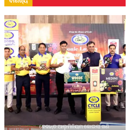
ବାଣିଜ୍ୟ
ବେଦାନ୍ତ ଆଲୁମିନିୟମ କୋଇଲା ଖଣି