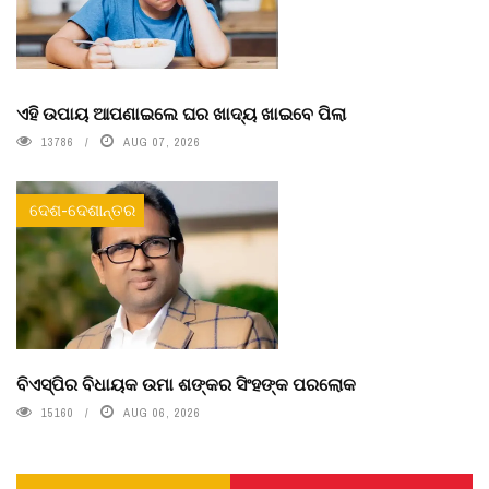
ଏହି ଉପାୟ ଆପଣାଇଲେ ଘର ଖାଦ୍ୟ ଖାଇବେ ପିଲା
13786
AUG 07, 2026
ଦେଶ-ଦେଶାନ୍ତର
ବିଏସ୍‌ପିର ବିଧାୟକ ଉମା ଶଙ୍କର ସିଂହଙ୍କ ପରଲୋକ
15160
AUG 06, 2026