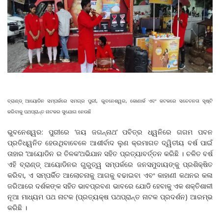
ବ୍ରାଣ୍ଡ୍‌ ଆୟୋଡିନ ସମ୍ପର୍କରେ ସମଗ୍ର ପୁରୀ, ଭୁବନେଶ୍ୱର, କୋଣାର୍କ ଏବଂ କଟକରେ ସଚେତନତା ସୃଷ୍ଟି
କରିବାକୁ ପଥପ୍ରାନ୍ତ ନାଟକର ସୁଯୋଗ ନେଉଛି
ଭୁବନେଶ୍ୱର: ପୁରୀରେ ‘ଜୟ ଜଗନ୍ନାଥ‘ ପବିତ୍ର ଧ୍ୱନିରେ ଗଗମ ପବନ
ପ୍ରତିଧ୍ୱନିତ ହେଉଥିବାବେଳେ ଆଶୀର୍ବାଦ ଲୁଣ କ୍ରମାଗତ ଦ୍ୱିତୀୟ ବର୍ଷ ପାଇଁ
ତାହାର ‘ଆୟୋଡିନ ର ତିଳକ’ଅଭିଯାନ ସହିତ ପ୍ରତ୍ୟାବର୍ତ୍ତନ କରିଛି । ଚଳିତ ବର୍ଷ
ଏହି ବ୍ରାଣ୍ଡ୍‌ ଆୟୋଡିନର ଗୁରୁତ୍ୱ ସମ୍ପର୍କରେ ଜନସମୁଦାୟଙ୍କୁ ପ୍ରଶିକ୍ଷିତ
କରିବା, ଏ ସମ୍ପର୍କିତ ଆଲୋଚନାକୁ ଆଗକୁ ବଢାଇବା ଏବଂ କାହାଣୀ କଥନର କଳା
ଜରିଆରେ ଦର୍ଶକଙ୍କ ସହିତ ଭାବପ୍ରବଣ ଭାବରେ ଯୋଡି ହେବାକୁ ଏକ ଶକ୍ତିଶାଳୀ
ନୂଆ ମାଧ୍ୟମ ପଥ ନାଟକ (ପ୍ରତ୍ୟକ୍ଷ ପଥପ୍ରାନ୍ତ ନାଟକ ପ୍ରଦର୍ଶନ) ଆରମ୍ଭ
କରିଛି ।