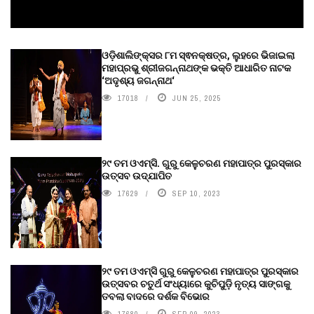
ଓଡ଼ିଶାଲିଙ୍କ୍ସର ୮ମ ସ୍ଵନକ୍ଷତ୍ର, ଲୁହରେ ଭିଜାଇଲା
ମହାପ୍ରଭୁ ଶ୍ରୀଜଗନ୍ନାଥଙ୍କ ଭକ୍ତି ଆଧାରିତ ନାଟକ
‘ଅଦୃଶ୍ୟ ଜଗନ୍ନାଥ‘
17018
JUN 25, 2025
୨୯ ତମ ଓଏମ୍‌ସି. ଗୁରୁ କେଳୁଚରଣ ମହାପାତ୍ର ପୁରସ୍କାର
ଉତ୍ସବ ଉଦ୍‍ଯାପିତ
17629
SEP 10, 2023
୨୯ ତମ ଓଏମ୍‌ସି ଗୁରୁ କେଳୁଚରଣ ମହାପାତ୍ର ପୁରସ୍କାର
ଉତ୍ସବର ଚତୁର୍ଥ ସଂଧ୍ୟାରେ କୁଚିପୁଡ଼ି ନୃତ୍ୟ ସାଙ୍ଗକୁ
ତବଲା ବାଦରେ ଦର୍ଶକ ବିଭୋର
17680
SEP 09, 2023