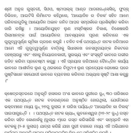
ଶ୍ରୀ ଅନୁଜ ରୁସ୍ତଗୀ, ସିଓଓ, ଷ୍ଟାପଲ୍‌ସ୍‌ ଆଣ୍ଡ ଆଡନାଜନ୍‌ସେସିଜ୍‌, ଫୁଡ୍‌ସ୍‌
ଡିଭିଜନ, ଆଇଟିସି ଲିମିଟେଡ କହିଥିଲେ, ‘ଆୟୋଡିନ ର ତିଳକ’ ସହିତ ଆମେ
ପରିବାରଗୁଡିକୁ ଆାୟୋଡିନ ଅଭାବ ଜନିତ ଆପଦ ସମ୍ପର୍କରେ ପ୍ରଶିକ୍ଷିତ କରିବା
ଜାରି ରଖିଛୁ । ଆୟୋଡିନଯୁକ୍ତ ଲୁଣ ମସ୍ତିଷ୍କର ବିକାଶ, ବିଶେଷକରି
ପିଲାମାନଙ୍କ ପାଇଁ ଆୟୋଡିନର ଆବଶ୍ୟକତା ପୂରଣ କରିବାରେ ଏକ
ଗୁରୁତ୍ୱପୂର୍ଣ୍ଣ ଭୂମିକା ଗ୍ରହଣ କରୁଛି । ଚଳିତ ବର୍ଷ ପଥପ୍ରାନ୍ତ ନାଟକ ଜରିଆରେ
ଆମେ ଏହି ଗୁରୁତ୍ୱପୂର୍ଣ୍ଣ ବାର୍ତ୍ତାକୁ ସିଧାସଳଖ ଜନସମୁଦାୟଙ୍କ ନିକଟରେ
ପହଞ୍ଚାଉଛୁ ଏବଂ ଏହାକୁ ନିୟୋଜନକାରୀ, ସୁଲଭ୍ୟ ଏବଂ ସଂସ୍କୃତି ଭାବରେ ଗଭୀର
ଜଡିତ କରିବା ପ୍ରଚେଷ୍ଟା କରୁଛୁ । ଏହି ପ୍ରୟାସ ଜରିଆରେ ଦୈନନ୍ଦିନ କାର୍ଯ୍ୟ
ଭାବରେ ଆଶୀର୍ବାଦ ଲୁଣ ରୁ ଥରକରେ ଚିମୁଟାଏ ଲୁଣ ପ୍ରତ୍ୟେକ ରୋଷେଇ ଘରେ
ପୁଷ୍ଟିସାଧନ ସହଯୋଗୀ ଭାବରେ ବ୍ୟବହାର କରିବାର ଅଭ୍ୟାସ ସୃଷ୍ଟି ଆଶା କରୁଛୁ
।”
କ୍ଷେତ୍ରସ୍ତରରେ ଅନୁଭୂତି ହାସଲର ଅଂଶ ଭାବରେ ପୁରୀରେ ଜୁନ୍‌ ୩୦ ତାରିଖରେ
ଏକ ପଥପ୍ରାନ୍ତ ନାଟକ ବଡଦାଣ୍ଡରେ ଅନୁଷ୍ଠିତ ହୋଇଥିଲା, ଯେଉଁଠାରେ
ଭକ୍ତମାନେ ମଧ୍ୟ ଜୁନ୍‌ ୨୭ରୁ ଜୁଲାଇ ୫ ତାରିଖ ପର୍ଯ୍ୟନ୍ତ ‘ଆୟୋଡିନ କା ତିଲକ୍‌’
ପାଇପାରୁଛନ୍ତି । । ପଥପ୍ରାନ୍ତ ନାଟକ ଭ୍ୟାନ୍‌ ଭୁବନେଶ୍ୱର (୨୭-୨୯ ଜୁନ୍‌) ଗସ୍ତ
କରିବା ସହିତ କୋଣାର୍କକୁ (ଜୁଲାଇ ୧)ରେ ଗସ୍ତ କରିସାରିଛି ଏବଂ ସମ୍ପ୍ରତି ଏହା
କଟକକୁ (୨-୫ ଜୁଲାଇ) ଯାତ୍ରା କରିଛି ଯାହା ପୁରୀ ବାହାରେ ମଧ୍ୟ ଏହି ଅଭିଯାନର
ବାର୍ତ୍ତାର ଅନୁଭୂତି ପାଇବା ପରିବାରଗୁଡିକ ନିମନ୍ତେ ସୁନିଶ୍ଚିତ କରୁଛି ।