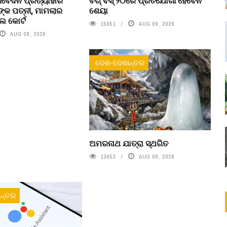
ବେଦନ ପ୍ରତ୍ୟାହାର
ବିଗ୍ ବିସ୍ ୨୦ରେ ପ୍ରତିଯୋଗୀ ହେବେନି
୍କ ପତ୍ନୀ, ମାମଲାର
ଶେୟା
େ କୋର୍ଟ
15051
AUG 09, 2026
AUG 08, 2026
ଦେଶ-ଦେଶାନ୍ତର
ଅମରନାଥ ଯାତ୍ରା ସ୍ଥଗିତ
13653
AUG 09, 2026
ନ୍ତର