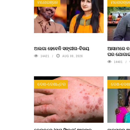
ମନୋରଞ୍ଜନ
ମନୋରଞ୍ଜ
ଅଲଗା ହେବେନି ସଙ୍ଗୀତା-ବିଜୟ
ଆସାମରେ ବନ୍
ଘର ଯୋଗା
14421
AUG 09, 2026
14401
ଦେଶ-ଦେଶାନ୍ତର
ଦେଶ-ଦେଶା