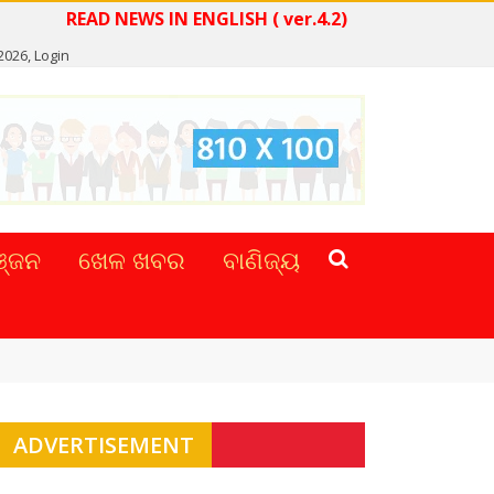
READ NEWS IN ENGLISH ( ver.4.2)
2026,
Login
୍ଜନ
ଖେଳ ଖବର
ବାଣିଜ୍ୟ
ADVERTISEMENT