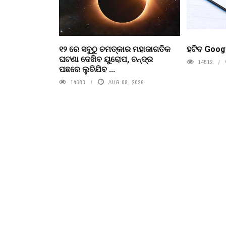
୧୨ ରେ ସବୁଠୁ ଚମତ୍କାର ମହାଜାଗତିକ
ହଟିବ Goog
ଘଟଣା ଦେଖିବ ୟୁରୋପ, ଚନ୍ଦ୍ର
14512
ପଛରେ ଲୁଚିଯିବ ...
14683
AUG 08, 2026