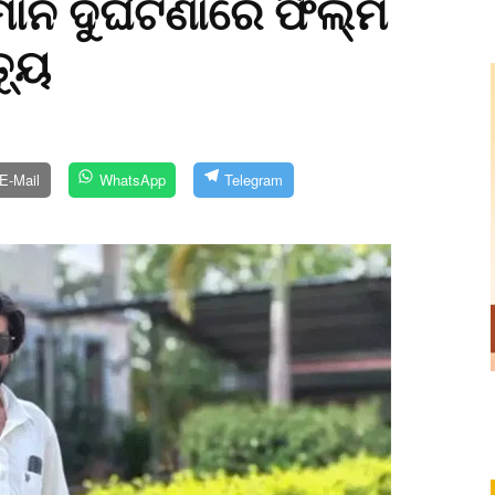
ମାନ ଦୁର୍ଘଟଣାରେ ଫିଲ୍ମ
୍ୟୁ
E-Mail
WhatsApp
Telegram