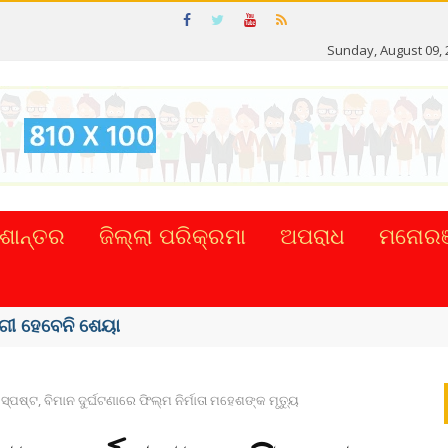
Sunday, August 09, 
ଶାନ୍ତର
ଜିଲ୍ଲା ପରିକ୍ରମା
ଅପରାଧ
ମନୋରଞ
ସ୍ପଷ୍ଟ, ବିମାନ ଦୁର୍ଘଟଣାରେ ଫିଲ୍ମ ନିର୍ମାତା ମହେଶଙ୍କ ମୃତ୍ୟୁ