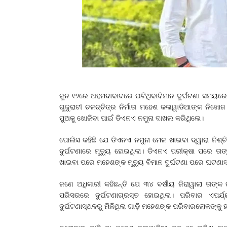
ଜୁନ ୧୨ରେ ଅହମଦାବାଦରେ ଘଟିଥିବାବିମାନ ଦୁର୍ଘଟଣା ସମୟରେ
ଗୁଜୁରାଟୀ ଚଳଚ୍ଚିତ୍ର ନିର୍ମାତା ମହେଶ କଳାୱାଡିଆଙ୍କ ନିଖୋ
ପୁଅକୁ ଖୋଜିବା ପାଇଁ ଡିଏନଏ ନମୁନା ଦାଖଲ କରିଥିଲେ।
ପୋଲିସ କହିଛି ଯେ ଡିଏନଏ ନମୁନା ମେଳ ଖାଇବା ଦ୍ୱାରା ନିଶ
ଦୁର୍ଘଟଣାରେ ମୃତ୍ୟୁ ହୋଇଥିଲା। ଡିଏନଏ ପରୀକ୍ଷା ପରେ ତାଙ
ଖାଇବା ପ‌ରେ ମହେଶଙ୍କ ମୃତ୍ୟୁ ବିମାନ ଦୁର୍ଘଟଣା ପରେ ଘଟଣାସ୍
ଜଣେ ଅଧିକାରୀ କହିଛନ୍ତି ଯେ ୩୪ ବର୍ଷୀୟ ଜିରାୱାଲା ତାଙ
ପରିସରରେ ଦୁର୍ଘଟଣାଗ୍ରସ୍ତ ହୋଇଥିଲା। ପରିବାର ଏପର୍ଯ୍ୟନ
ଦୁର୍ଘଟଣାସ୍ଥଳରୁ ମିଳିଥିଲା ଗାଡ଼ି ମହେଶଙ୍କ ପରିବାରଲୋକଙ୍କୁ 