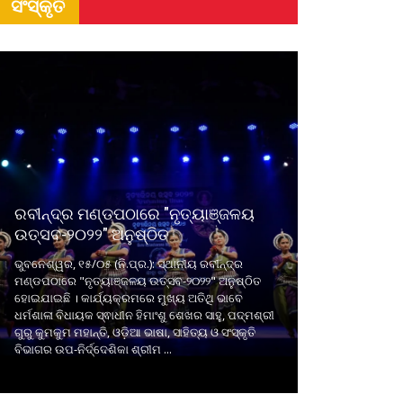
ସଂସ୍କୃତି
ରବୀନ୍ଦ୍ର ମଣ୍ଡପଠାରେ "ନୃତ୍ୟାଞ୍ଜଳୟ
ଉତ୍ସବ-୨୦୨୨" ଅନୁଷ୍ଠିତ
ଭୁବନେଶ୍ୱର, ୧୫/୦୫ (ନି.ପ୍ର.): ସ୍ଥାନୀୟ ରବୀନ୍ଦ୍ର
ମଣ୍ଡପଠାରେ "ନୃତ୍ୟାଞ୍ଜଳୟ ଉତ୍ସବ-୨୦୨୨" ଅନୁଷ୍ଠିତ
ହୋଇଯାଇଛି । କାର୍ଯ୍ୟକ୍ରମରେ ମୁଖ୍ୟ ଅତିଥି ଭାବେ
ଧର୍ମଶାଳା ବିଧାୟକ ସ୍ଵାଧୀନ ହିମାଂଶୁ ଶେଖର ସାହୁ, ପଦ୍ମଶ୍ରୀ
ଗୁରୁ କୁମକୁମ ମହାନ୍ତି, ଓଡ଼ିଆ ଭାଷା, ସାହିତ୍ୟ ଓ ସଂସ୍କୃତି
ବିଭାଗର ଉପ-ନିର୍ଦ୍ଦେଶିକା ଶ୍ରୀମ ...