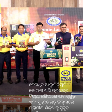
ବେଦାନ୍ତ ଆଲୁମିନିୟମ
କୋଇଲା ଖଣି ପ୍ରକଳ୍ପ
ବିଦ୍ୟା ଜରିଆରେ ଝାରସୁଗୁଡ଼ା
ଏବଂ ସୁନ୍ଦରଗଡ଼ ଜିଲ୍ଲାରେ
ଗ୍ରାମୀଣ ଶିକ୍ଷାକୁ ସୁଦୃଢ଼