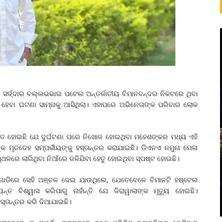
 ସର୍ଦ୍ଦାର ବଲ୍ଲଭଭାଇ ପଟେଲ ଅନ୍ତର୍ଜାତୀୟ ବିମାନବନ୍ଦର ନିକଟରେ ଥିବା
ଜ ହେବା ଘଟଣା‌ ସାମ୍ନାକୁ ଆସିଥିଲା। ଏହାପରେ ଅଭିନେତାଙ୍କ ପରିବାର ଲୋକ
୍ଚିତ ହୋଇଛି ଯେ ଦୁର୍ଘଟଣା ପରେ ନିଖୋଜ ହୋଇଥିବା ମହେଶଙ୍କର ମଧ୍ୟ ଏହି
୍କ ମୃତଦେହ ସମ୍ପର୍କୀୟଙ୍କୁ ହସ୍ତାନ୍ତର କରାଯାଇଛି। ଡିଏନଏ ନମୁନା ମେଳା
ଥଳରେ ଲାଗିଥିବା ନିଆଁରେ ଜଳିଯିବା ହେତୁ ହୋଇଥିବା ସ୍ପଷ୍ଟ ହୋଇଛି।
୍କ ଗାଡିରେ ସେହି ଅଞ୍ଚଳ ଦେଇ ଯାଉଥିଲେ, ଯେତେବେଳେ ବିମାନଟି ହଷ୍ଟେଲ
୍ତ ବିଶ୍ୱାସ କରିପାରୁ ନାହାଁନ୍ତି ଯେ ଜିରାୱାଲାଙ୍କ ମୃତ୍ୟୁ ହୋଇଛି।
ହସ୍ତାନ୍ତର କରି ଦିଆଯାଇଛି।