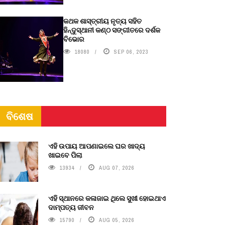
କଥକ ଶାସ୍ତ୍ରୀୟ ନୃତ୍ୟ ସହିତ
ହିନ୍ଦୁସ୍ଥାନୀ କଣ୍ଠ ସଙ୍ଗୀତରେ ଦର୍ଶକ
ବିଭୋର
18080
SEP 06, 2023
ବିଶେଷ
ଏହି ଉପାୟ ଆପଣାଇଲେ ଘର ଖାଦ୍ୟ
ଖାଇବେ ପିଲା
13934
AUG 07, 2026
ଏହି ସ୍ଥାନରେ କଳାଜାଇ ଥିଲେ ସୁଖୀ ହୋଇଥାଏ
ଦାମ୍ପତ୍ୟ ଜୀବନ
15790
AUG 05, 2026