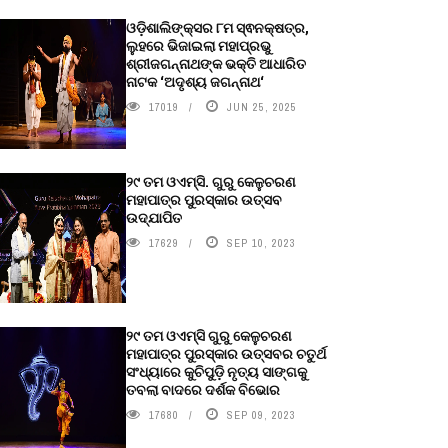
ଓଡ଼ିଶାଲିଙ୍କ୍ସର ୮ମ ସ୍ଵନକ୍ଷତ୍ର,
ଲୁହରେ ଭିଜାଇଲା ମହାପ୍ରଭୁ
ଶ୍ରୀଜଗନ୍ନାଥଙ୍କ ଭକ୍ତି ଆଧାରିତ
ନାଟକ ‘ଅଦୃଶ୍ୟ ଜଗନ୍ନାଥ‘
17019
JUN 25, 2025
୨୯ ତମ ଓଏମ୍‌ସି. ଗୁରୁ କେଳୁଚରଣ
ମହାପାତ୍ର ପୁରସ୍କାର ଉତ୍ସବ
ଉଦ୍‍ଯାପିତ
17629
SEP 10, 2023
୨୯ ତମ ଓଏମ୍‌ସି ଗୁରୁ କେଳୁଚରଣ
ମହାପାତ୍ର ପୁରସ୍କାର ଉତ୍ସବର ଚତୁର୍ଥ
ସଂଧ୍ୟାରେ କୁଚିପୁଡ଼ି ନୃତ୍ୟ ସାଙ୍ଗକୁ
ତବଲା ବାଦରେ ଦର୍ଶକ ବିଭୋର
17680
SEP 09, 2023