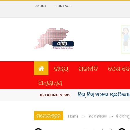
ABOUT
CONTACT
ରାଜ୍ୟ
ରାଜନୀତି
ଦେଶ-ଦେ
ଅନ୍ୟାନ୍ୟ
ଅମରନାଥ ଯାତ୍ରା ସ୍ଥଗିତ
BREAKING NEWS
ମନୋରଞ୍ଜନ
Home
››
ମନୋରଞ୍ଜନ
››
ଡିଏନଏରୁ 