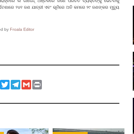
ାହ୍ନରେ ଲ ଗାର୍ଡେନ୍ ଅଞ୍ଚଳରେ ଜଣେ ପରିଚିତ ବ୍ୟକ୍ତିଙ୍କୁ ଭେଟିବାକୁ
ୁର୍ଘଟଣାରେ ୨୪୧ ଜଣ ଯାତ୍ରୀ ଏବଂ ଭୂମିରେ ଅତି କମରେ ୨୯ ଜଣଙ୍କର ମୃତ୍ୟୁ
ed by
Froala Editor
ook
WhatsApp
Twitter
Telegram
Gmail
Print