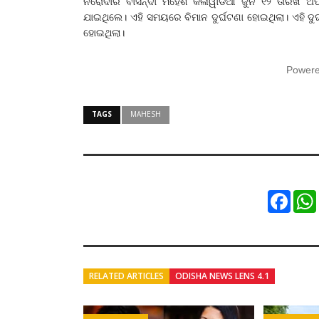
ନରୋଦାର ବାସିନ୍ଦା ମହେଶ କଳାୱାଡିଆ ଜୁନ ୧୨ ତାରିଖ ଅପର
ଯାଇଥିଲେ। ଏହି ସମୟରେ ବିମାନ ଦୁର୍ଘଟଣା ହୋଇଥିଲା। ଏହି ଦ
ହୋଇଥିଲା।
Power
TAGS
MAHESH
Faceb
RELATED ARTICLES
ODISHA NEWS LENS 4.1