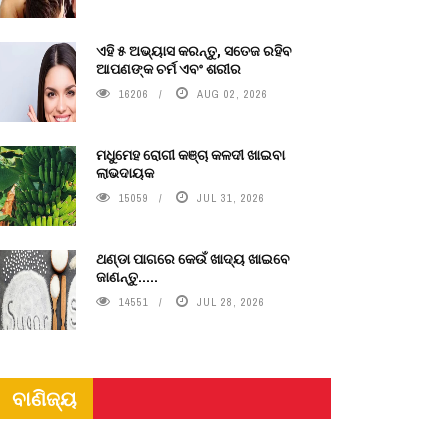
ଏହି ୫ ଅଭ୍ୟାସ କରନ୍ତୁ, ସତେଜ ରହିବ
ଆପଣଙ୍କ ଚର୍ମ ଏବଂ ଶରୀର
16206
AUG 02, 2026
ମଧୁମେହ ରୋଗୀ କଞ୍ଚା କଳଦୀ ଖାଇବା
ଲାଭଦାୟକ
15059
JUL 31, 2026
ଥଣ୍ଡା ପାଗରେ କେଉଁ ଖାଦ୍ୟ ଖାଇବେ
ଜାଣନ୍ତୁ.....
14551
JUL 28, 2026
ବାଣିଜ୍ୟ