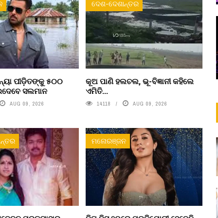
ନ
ଦେଶ-ଦେଶାନ୍ତର
ୟା ପୀଡ଼ିତଙ୍କୁ ୫୦୦
କୂଅ ପାଣି ହଲଚଲ, ଭୂ-ବିଜ୍ଞାନୀ କହିଲେ
ଇଦେବେ ସଲମାନ
ଏମିତି...
AUG 09, 2026
14118
AUG 09, 2026
ନ୍ତର
ମନୋରଞ୍ଜନ