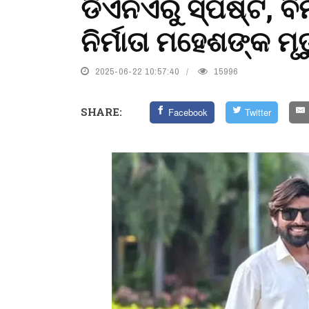
ଡିଏନଏରୁ ସ୍ପଷ୍ଟ, ବି
ନିର୍ମାତା ମହେଶଙ୍କ ମୃତ
2025-06-22 10:57:40
15996
SHARE:
Facebook
Twitter