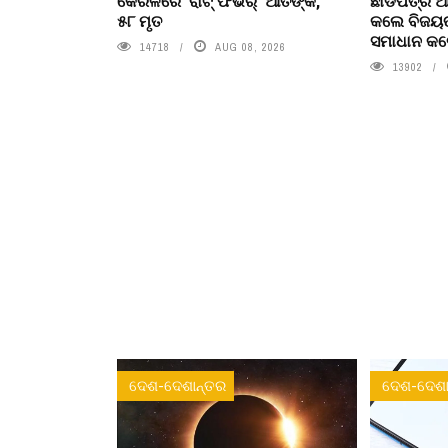
କେରଳରେ ‘ରାଟ୍ ଫିଭର୍’ ଆତଙ୍କ,
ଛାଡପତ୍ର ଆ
୫୮ ମୃତ
କଲେ ବିଜୟଙ
ସମାଧାନ କଲ
14718
AUG 08, 2026
13902
ଦେଶ-ଦେଶାନ୍ତର
ଦେଶ-ଦେଶା