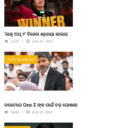
‘ଲକ୍ ଅପ୍ ୨’ ବିଜେତା ଶ୍ରେୟା କାଲରା
14476
AUG 06, 2026
ଦେଶ-ଦେଶାନ୍ତର
ବଜେଟରେ Gen Z ଙ୍କ ପାଇଁ ବଡ଼ ଘୋଷଣା
14869
AUG 06, 2026