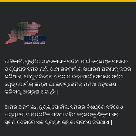
ଆଜିକାଲି, ମୁଦ୍ରିତ ଖବରକାଗଜ ପଢିବା ପାଇଁ ଲୋକଙ୍କ ପାଖରେ
ପର୍ଯ୍ୟାପ୍ତ ସମୟ ନାହିଁ, ଯାହା ଗତକାଲିର ସାଧାରଣ ଘଟଣାକୁ କଭର୍
କରିଥାଏ, ତେଣୁ ସର୍ବଶେଷ ଖବର ପାଇବା ପାଇଁ ସେମାନେ ସର୍ବଦା
ୱେବ୍ ପୋର୍ଟାଲ୍ କିମ୍ବା ଇଲେକ୍ଟ୍ରୋନିକ୍ ମିଡିଆ ଅନୁସରଣ
କରିବାକୁ ଆଗ୍ରହୀ ଅଟନ୍ତି |
ଆମର ଅନଲାଇନ୍ ନ୍ୟୁଜ୍ ପୋର୍ଟାଲ୍ ସମଗ୍ର ବିଶ୍ୱରେ ସର୍ବଶେଷ
ଅଦ୍ୟତନ, ସାମ୍ପ୍ରତିକ ଘଟଣା ସହିତ ଲୋକଙ୍କୁ ଶିକ୍ଷା ଏବଂ
ସୂଚନା ଦେବାରେ ଏକ ପ୍ରମୁଖ ଭୂମିକା ଗ୍ରହଣ କରିଥାଏ |