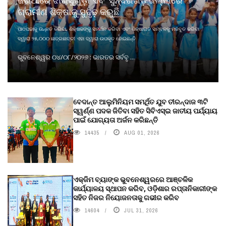
ଗ୍ରାମୀଣ ଶିକ୍ଷାକୁ ସୁଦୃଢ଼ କରୁଛି
ପାଠପଢାକୁ ଉନ୍ନତ କରିବା, ଶିକ୍ଷକଙ୍କୁ ସମର୍ଥନ କରିବା ଏବଂ ଶିକ୍ଷାଗତ ସମ୍ବଳକୁ ମଜବୁତ କରିବା
ଦ୍ୱାରା ୨୫,୦୦୦ ଛାତ୍ରଛାତ୍ରୀ ଏହା ଦ୍ୱାରା ଉପକୃତ ହୋଇଛନ୍ତି
ଭୁବନେଶ୍ୱର ୦୪/୦୮/୨୦୨୬ : ଭାରତର ସର୍ବବୃ ...
ବେଦାନ୍ତ ଆଲୁମିନିୟମ ସମର୍ଥିତ ଯୁବ ତୀରନ୍ଦାଜ ୩ଟି
ସ୍ୱର୍ଣ୍ଣ ପଦକ ଜିତିବା ସହିତ ସିବିଏସ୍ଇ ଜାତୀୟ ପର୍ଯ୍ୟାୟ
ପାଇଁ ଯୋଗ୍ୟତା ଅର୍ଜନ କରିଛନ୍ତି
14435
AUG 01, 2026
ଏକ୍ଜିମ ବ୍ୟାଙ୍କ ଭୁବନେଶ୍ୱରରେ ଆଞ୍ଚଳିକ
କାର୍ଯ୍ୟାଳୟ ସ୍ଥାପନ କରିବ, ଓଡ଼ିଶାର ରପ୍ତାନିକାରୀଙ୍କ
ସହିତ ନିଜର ନିୟୋଜନତାକୁ ଗଭୀର କରିବ
14604
JUL 31, 2026