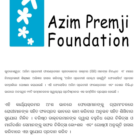
ଭୁବନେଶ୍ୱର: ଅଜିମ ପ୍ରେମଜୀ ଫାଉଣ୍ଡେସନ ସ୍ନାତକୋତର ଡାକ୍ତର (ପିଜି) ମାନଙ୍କ ନିମନ୍ତେ ୧୮ ମାସର
ନିମଗ୍ନକାରୀ ଶିକ୍ଷଣ ଅଭିଜ୍ଞତା ହାସଲ କରିବାକୁ ‘ଅଜିମ ପ୍ରେମଜୀ ହେଲ୍ଥ ଇକ୍ୱିଟି ଫେଲୋସିପ’ ପ୍ରଦାନ
ସମ୍ପର୍କରେ ଘୋଷଣା କରାଯାଇଛି । ଏହି ଫେଲୋସିପ ଅଜିମ ପ୍ରେମଜୀ ଫାଉଣ୍ଡେସନ ଏବଂ ଦେଶର ବିଭିନ୍ନ
ଭାଗରେ ଅବସ୍ଥିତ ୧୧ଟି ସମ୍ମାନଜନକ ସ୍ୱାସ୍ଥ୍ୟ ପ୍ରତିଷ୍ଠାନର ଏକ ସମ୍ମିଳିତ ପ୍ରୟାସ ହୋଇଛି ।
ଏହି କାର୍ଯ୍ୟକ୍ରମର ଅଂଶ ଭାବରେ ଫେଲୋମାନଙ୍କୁ ଗ୍ରାମାଂଚଳରେ
ରୋଗୀମାନଙ୍କ ସହିତ ଫଳପ୍ରଦ ଭାବରେ କାମ କରିବାର ଅନୁଭବ ସହିତ ଶିଖିବାର
ସୁଯୋଗ ମିଳିବ । ବରିଷ୍ଠ ଡାକ୍ତରମାନଙ୍କ ଦ୍ୱାରା ବହୁବିଧ ରୋଗ ଚିକିତ୍ସା ଓ
ମାର୍ଗଦର୍ଶନ ସେମାନଙ୍କୁ ସଫଳ ଚିକିତ୍ସା କୋ÷ଶଳ ଏବଂ ଗୋଷ୍ଠୀ ଅନୁଭୂତି ହାସଲ
କରିବାରେ ଏହା ସୁଯୋଗ ପ୍ରଦାନ କରିବ ।