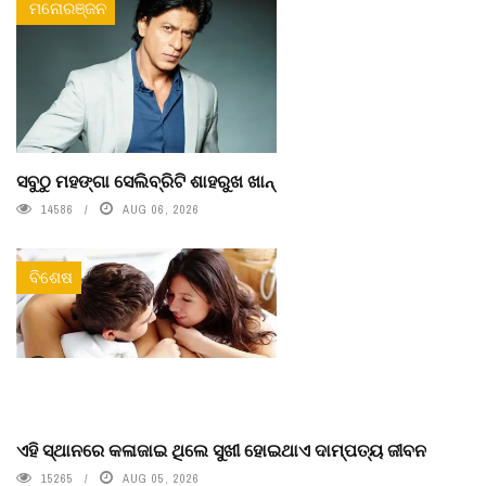
ମନୋରଞ୍ଜନ
ସବୁଠୁ ମହଙ୍ଗା ସେଲିବ୍ରିଟି ଶାହରୁଖ ଖାନ୍
14586
AUG 06, 2026
ବିଶେଷ
ଏହି ସ୍ଥାନରେ କଳାଜାଇ ଥିଲେ ସୁଖୀ ହୋଇଥାଏ ଦାମ୍ପତ୍ୟ ଜୀବନ
15265
AUG 05, 2026