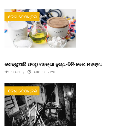
ଦେଶ-ଦେଶାନ୍ତର
ଫେବ୍ରୁଆରି ପରଠୁ ମହଙ୍ଗା ଦୁଗ୍ଧ-ଚିନି-ତେଲ ମହଙ୍ଗା
13491
AUG 06, 2026
ଦେଶ-ଦେଶାନ୍ତର