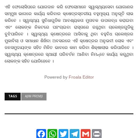
ଏହି ଫେଲୋସିପରେ ଯୋଗଦାନ କରି ଫେଲୋମାନେ ସ୍ୱାସ୍ଥ୍ୟସେବା ଯୋଗାଣର
ସମ୍ମୁଖ ଭାଗରେ କାର୍ଯ୍ୟ କରିବାର କ୍ଷେତ୍ରସ୍ତରୀୟ ବହୁମୂଲ୍ୟ ଅନୁଭୂତି ଲାଭ
କରିବେ । ସ୍ୱାସ୍ଥ୍ୟ ସୁବିଧାଗୁଡିକ ଆବଶ୍ୟକତା ମୁତାବକ ଉପଲବ୍ଧ କରାଇବା
ଏବଂ ଲୋକଙ୍କ ନିକଟରେ ପହଂଚାଇବା ରାସ୍ତାରେ ରହୁଥିବା ଚାଲେଞ୍ଜଗୁଡିକୁ
ବୁଝିପାରିବେ । ସ୍ୱାସ୍ଥ୍ୟ କ୍ଷେତ୍ରରେ ଆସିବାକୁ ଥିବା ବହୁବିଧ ଚାଲେଞ୍ଜର
ମୁକାବିଲା ଓ ସମାଧାନ ଶିଖିବା ଅବସରରେ ଏହି କ୍ଷେତ୍ରର ଅନୁଭବୀ ଲୋକ ଏବଂ
ଜନସମୁଦାୟଙ୍କ ସହିତ ମିଳିତ ଭାବରେ କାମ କରିବା ଶିକ୍ଷାଲାଭ କରିପାରିବେ ।
ସ୍ୱାସ୍ଥ୍ୟ କ୍ଷେତ୍ରରେ ସ୍ଥାୟୀ ପରିବର୍ତନ ଆଣିବା ନିମନ୍ତେ କାର୍ଯ୍ୟ କରୁଥିବା
ଲୋକଙ୍କ ସହିତ ଯୋଡିହେବେ ।
Powered by
Froala Editor
TAGS
AJIM PREMJI
Facebook
WhatsApp
Twitter
Telegram
Gmail
Print