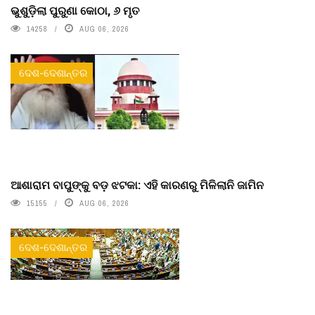
ଭୁଶୁଡ଼ିଲା ପୁରୁଣା କୋଠା, ୬ ମୃତ
14258
AUG 06, 2026
ଦେଶ-ଦେଶାନ୍ତର
ଆଶାରାମ ବାପୁଙ୍କୁ ବଡ଼ ଝଟକା: ଏହି କାରଣରୁ ମିଳିଲାନି ଜାମିନ
15155
AUG 06, 2026
ଦେଶ-ଦେଶାନ୍ତର