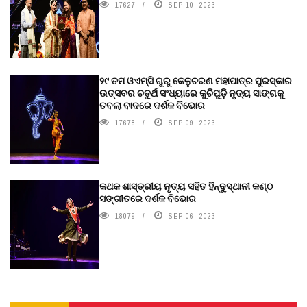
17627
SEP 10, 2023
୨୯ ତମ ଓଏମ୍‌ସି ଗୁରୁ କେଳୁଚରଣ ମହାପାତ୍ର ପୁରସ୍କାର
ଉତ୍ସବର ଚତୁର୍ଥ ସଂଧ୍ୟାରେ କୁଚିପୁଡ଼ି ନୃତ୍ୟ ସାଙ୍ଗକୁ
ତବଲା ବାଦରେ ଦର୍ଶକ ବିଭୋର
17678
SEP 09, 2023
କଥକ ଶାସ୍ତ୍ରୀୟ ନୃତ୍ୟ ସହିତ ହିନ୍ଦୁସ୍ଥାନୀ କଣ୍ଠ
ସଙ୍ଗୀତରେ ଦର୍ଶକ ବିଭୋର
18079
SEP 06, 2023