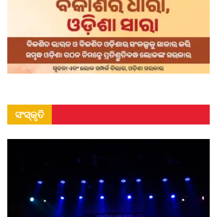
ସଂସ୍କୃତି