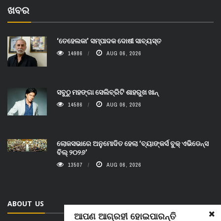
ଖବର
‘ତେହେଲକା’ ସମ୍ପାଦକ ଦୋଷୀ ସାବ୍ୟସ୍ତ
14986
AUG 06, 2026
ସବୁଠୁ ମହଙ୍ଗା ସେଲିବ୍ରିଟି ଶାହରୁଖ ଖାନ୍
14586
AUG 06, 2026
ଲୋକସଭାରେ ଅନୁମୋଦିତ ହେଲା ‘ବ୍ୟାଙ୍କର୍ସ ବୁକ୍ ଏଭିଡେନ୍ସ
ବିଲ୍ ୨୦୨୬’
13507
AUG 06, 2026
ABOUT US
ଆପଣ ଆଗ୍ରହୀ ହୋଇପାରନ୍ତି