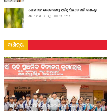
ଶୋଇବାର କେତେ ସମୟ ପୂର୍ବରୁ ପିଇବେ ପାଣି ଜାଣନ୍ତୁ.....
16109
JUL 27, 2026
ବାଣିଜ୍ୟ
ବେଦାନ୍ତ ଆଲୁମିନିୟମ କୋଇଲା ଖଣି ପ୍ରକଳ୍ପ ବିଦ୍ୟା
ଜରିଆରେ ଝାରସୁଗୁଡ଼ା ଏବଂ ସୁନ୍ଦରଗଡ଼ ଜିଲ୍ଲାରେ