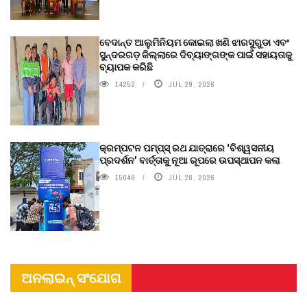
ବେଦାନ୍ତ ଆଲୁମିନିୟମ କୋଇଲା ଖଣି ଝାରସୁଗୁଡା ଏବଂ
ସୁନ୍ଦରଗଡ଼ ଜିଲ୍ଲାରେ ଦିବ୍ୟାଙ୍ଗଙ୍କ ପାଇଁ ସହାୟତାକୁ
ବ୍ୟାପକ କରିଛି
14252
JUL 29, 2026
କ୍ରମ୍ପଟନ ପମ୍ପ୍‌ସ୍‌ ରଥ ଯାତ୍ରାରେ ‘ବିଶ୍ୱସନୀୟ
ପ୍ରଦର୍ଶନ’ ବାର୍ତ୍ତାକୁ ନୂଆ ରୂପରେ ଉପସ୍ଥାପନ କଲା
15049
JUL 28, 2026
ଅନଲାଇନ୍ ସଂଯୋଗ