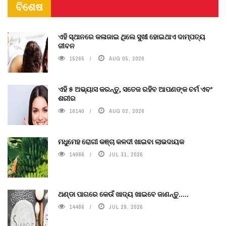
ବିଶେଷ
ଏହି ସ୍ଥାନରେ କଳାଜାଇ ଥିଲେ ସୁଖୀ ହୋଇଥାଏ ଦାମ୍ପତ୍ୟ
ଜୀବନ
15265
AUG 05, 2026
ଏହି ୫ ଅଭ୍ୟାସ କରନ୍ତୁ, ସତେଜ ରହିବ ଆପଣଙ୍କ ଚର୍ମ ଏବଂ
ଶରୀର
16140
AUG 02, 2026
ମଧୁମେହ ରୋଗୀ କଞ୍ଚା କଳଦୀ ଖାଇବା ଲାଭଦାୟକ
14986
JUL 31, 2026
ଥଣ୍ଡା ପାଗରେ କେଉଁ ଖାଦ୍ୟ ଖାଇବେ ଜାଣନ୍ତୁ.....
14486
JUL 28, 2026