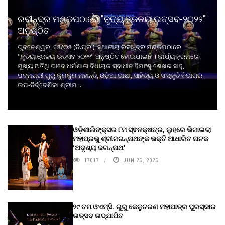
ରବୀନ୍ଦ୍ର ମଣ୍ଡପଠାରେ "ନୃତ୍ୟାଞ୍ଜଳୟ ଉତ୍ସବ-୨୦୨୨"
ଅନୁଷ୍ଠିତ
ଭୁବନେଶ୍ୱର, ୧୫/୦୫ (ନି.ପ୍ର.): ସ୍ଥାନୀୟ ରବୀନ୍ଦ୍ର ମଣ୍ଡପଠାରେ
"ନୃତ୍ୟାଞ୍ଜଳୟ ଉତ୍ସବ-୨୦୨୨" ଅନୁଷ୍ଠିତ ହୋଇଯାଇଛି । କାର୍ଯ୍ୟକ୍ରମରେ
ମୁଖ୍ୟ ଅତିଥି ଭାବେ ଧର୍ମଶାଳା ବିଧାୟକ ସ୍ଵାଧୀନ ହିମାଂଶୁ ଶେଖର ସାହୁ,
ପଦ୍ମଶ୍ରୀ ଗୁରୁ କୁମକୁମ ମହାନ୍ତି, ଓଡ଼ିଆ ଭାଷା, ସାହିତ୍ୟ ଓ ସଂସ୍କୃତି ବିଭାଗର
ଉପ-ନିର୍ଦ୍ଦେଶିକା ଶ୍ରୀମ ...
ଓଡ଼ିଶାଲିଙ୍କ୍ସର ୮ମ ସ୍ଵନକ୍ଷତ୍ର, ଲୁହରେ ଭିଜାଇଲା
ମହାପ୍ରଭୁ ଶ୍ରୀଜଗନ୍ନାଥଙ୍କ ଭକ୍ତି ଆଧାରିତ ନାଟକ
‘ଅଦୃଶ୍ୟ ଜଗନ୍ନାଥ‘
17017
JUN 25, 2025
୨୯ ତମ ଓଏମ୍‌ସି. ଗୁରୁ କେଳୁଚରଣ ମହାପାତ୍ର ପୁରସ୍କାର
ଉତ୍ସବ ଉଦ୍‍ଯାପିତ