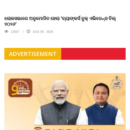
ଲୋକସଭାରେ ଅନୁମୋଦିତ ହେଲା ‘ବ୍ୟାଙ୍କର୍ସ ବୁକ୍ ଏଭିଡେନ୍ସ ବିଲ୍
୨୦୨୬’
13507
AUG 06, 2026
ADVERTISEMENT