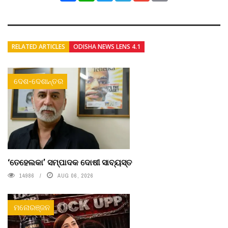
RELATED ARTICLES
ODISHA NEWS LENS 4.1
ଦେଶ-ଦେଶାନ୍ତର
‘ତେହେଲକା’ ସମ୍ପାଦକ ଦୋଷୀ ସାବ୍ୟସ୍ତ
14986
AUG 06, 2026
ମନୋରଞ୍ଜନ