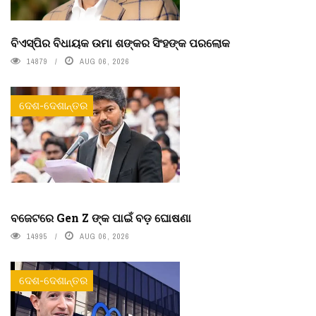
ବିଏସ୍‌ପିର ବିଧାୟକ ଉମା ଶଙ୍କର ସିଂହଙ୍କ ପରଲୋକ
14879
AUG 06, 2026
ଦେଶ-ଦେଶାନ୍ତର
ବଜେଟରେ Gen Z ଙ୍କ ପାଇଁ ବଡ଼ ଘୋଷଣା
14995
AUG 06, 2026
ଦେଶ-ଦେଶାନ୍ତର