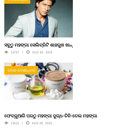
ସବୁଠୁ ମହଙ୍ଗା ସେଲିବ୍ରିଟି ଶାହରୁଖ ଖାନ୍
14707
AUG 06, 2026
ଦେଶ-ଦେଶାନ୍ତର
ଫେବ୍ରୁଆରି ପରଠୁ ମହଙ୍ଗା ଦୁଗ୍ଧ-ଚିନି-ତେଲ ମହଙ୍ଗା
13611
AUG 06, 2026