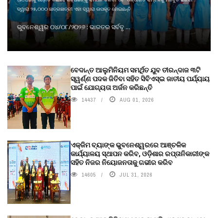
ଦ୍ୱାରା ୨୫,୦୦୦ ଛାତ୍ରଛାତ୍ରୀ ଏହା ଦ୍ୱାରା ଉପକୃତ ହୋଇଛନ୍ତି
ଭୁବନେଶ୍ୱର ୦୪/୦୮/୨୦୨୬ : ଭାରତର ସର୍ବବୃ ...
ବେଦାନ୍ତ ଆଲୁମିନିୟମ ସମର୍ଥିତ ଯୁବ ତୀରନ୍ଦାଜ ୩ଟି
ସ୍ୱର୍ଣ୍ଣ ପଦକ ଜିତିବା ସହିତ ସିବିଏସ୍ଇ ଜାତୀୟ ପର୍ଯ୍ୟାୟ
ପାଇଁ ଯୋଗ୍ୟତା ଅର୍ଜନ କରିଛନ୍ତି
14437
AUG 01, 2026
ଏକ୍ଜିମ ବ୍ୟାଙ୍କ ଭୁବନେଶ୍ୱରରେ ଆଞ୍ଚଳିକ
କାର୍ଯ୍ୟାଳୟ ସ୍ଥାପନ କରିବ, ଓଡ଼ିଶାର ରପ୍ତାନିକାରୀଙ୍କ
ସହିତ ନିଜର ନିୟୋଜନତାକୁ ଗଭୀର କରିବ
14605
JUL 31, 2026