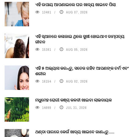
ଏହି ଉପାୟ ଆପଣାଇଲେ ଘର ଖାଦ୍ୟ ଖାଇବେ ପିଲା
13491
AUG 07, 2026
ଏହି ସ୍ଥାନରେ କଳାଜାଇ ଥିଲେ ସୁଖୀ ହୋଇଥାଏ ଦାମ୍ପତ୍ୟ
ଜୀବନ
15381
AUG 05, 2026
ଏହି ୫ ଅଭ୍ୟାସ କରନ୍ତୁ, ସତେଜ ରହିବ ଆପଣଙ୍କ ଚର୍ମ ଏବଂ
ଶରୀର
16154
AUG 02, 2026
ମଧୁମେହ ରୋଗୀ କଞ୍ଚା କଳଦୀ ଖାଇବା ଲାଭଦାୟକ
14999
JUL 31, 2026
ଥଣ୍ଡା ପାଗରେ କେଉଁ ଖାଦ୍ୟ ଖାଇବେ ଜାଣନ୍ତୁ.....