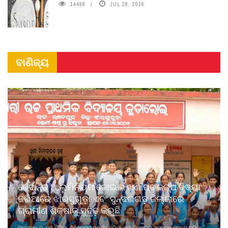
14498
JUL 28, 2026
ବାଣିଜ୍ୟ
ବେଦାନ୍ତ ଆଲୁମିନିୟମ କୋଇଲା ଖଣି ପ୍ରକଳ୍ପ ବିଦ୍ୟା
ଜରିଆରେ ଝାରସୁଗୁଡ଼ା ଏବଂ ସୁନ୍ଦରଗଡ଼ ଜିଲ୍ଲାରେ
ଗ୍ରାମୀଣ ଶିକ୍ଷାକୁ ସୁଦୃଢ଼ କରୁଛି
ପାଠପଢାକୁ ଉନ୍ନତ କରିବା, ଶିକ୍ଷକଙ୍କୁ ସମର୍ଥନ କରିବା ଏବଂ ଶିକ୍ଷାଗତ ସମ୍ବଳକୁ ମଜବୁତ କରିବା