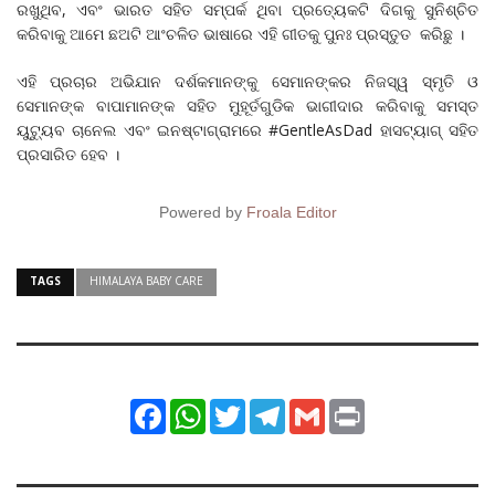
ରଖୁଥିବ, ଏବଂ ଭାରତ ସହିତ ସମ୍ପର୍କ ଥିବା ପ୍ରତ୍ୟେକଟି ଦିଗକୁ ସୁନିଶ୍ଚିତ
କରିବାକୁ ଆମେ ଛଅଟି ଆଂଚଳିତ ଭାଷାରେ ଏହି ଗୀତକୁ ପୁନଃ ପ୍ରସ୍ତୁତ କରିଛୁ ।
ଏହି ପ୍ରଚାର ଅଭିଯାନ ଦର୍ଶକମାନଙ୍କୁ ସେମାନଙ୍କର ନିଜସ୍ୱ ସ୍ମୃତି ଓ
ସେମାନଙ୍କ ବାପାମାନଙ୍କ ସହିତ ମୁହୂର୍ତଗୁଡିକ ଭାଗୀଦାର କରିବାକୁ ସମସ୍ତ
ୟୁଟୁ୍ୟବ ଚାନେଲ ଏବଂ ଇନଷ୍ଟାଗ୍ରାମରେ #GentleAsDad ହାସଟ୍ୟାଗ୍ ସହିତ
ପ୍ରସାରିତ ହେବ ।
Powered by
Froala Editor
TAGS
HIMALAYA BABY CARE
Facebook
WhatsApp
Twitter
Telegram
Gmail
Print