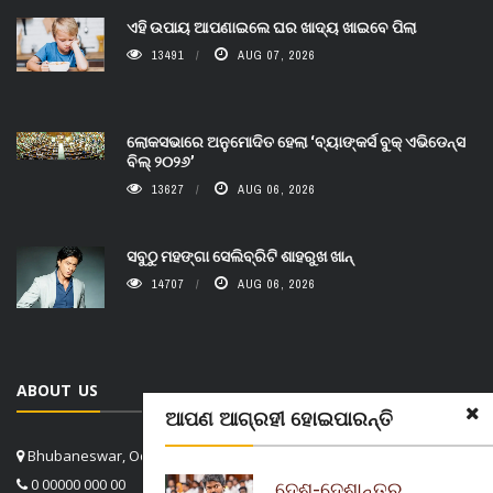
ଏହି ଉପାୟ ଆପଣାଇଲେ ଘର ଖାଦ୍ୟ ଖାଇବେ ପିଲା
13491
AUG 07, 2026
ଲୋକସଭାରେ ଅନୁମୋଦିତ ହେଲା ‘ବ୍ୟାଙ୍କର୍ସ ବୁକ୍ ଏଭିଡେନ୍ସ
ବିଲ୍ ୨୦୨୬’
13627
AUG 06, 2026
ସବୁଠୁ ମହଙ୍ଗା ସେଲିବ୍ରିଟି ଶାହରୁଖ ଖାନ୍
14707
AUG 06, 2026
ABOUT US
ଆପଣ ଆଗ୍ରହୀ ହୋଇପାରନ୍ତି
Bhubaneswar, Odisha, India
0 00000 000 00
ଦେଶ-ଦେଶାନ୍ତର