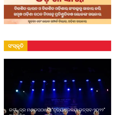
ସଂସ୍କୃତି
ରବୀନ୍ଦ୍ର ମଣ୍ଡପଠାରେ "ନୃତ୍ୟାଞ୍ଜଳୟ ଉତ୍ସବ-୨୦୨୨"