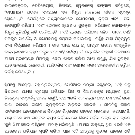
ଡାଇରେକ୍ଟର, ବେବିକେୟାର, ହିମାଳୟ ୱେଲନେସ୍ କମ୍ପାନୀ କହିଥିଲେ,
“ବାପାମାନେ ଅନେକ ସମୟରେ ଏକ ଶିଶୁର ଜୀବନରେ ନୀରବ ସ୍ତମ୍ଭ
ହୋଇଥାନ୍ତି- ଯେଉଁଥିରେ ପଶ୍ଚାତଭାଗରେ କୋମଳପଣ, ଦୃଢତା ଏବଂ ସଦା
ଉପସ୍ଥିତି ରହିଥାଏ ଏବଂ ସେମାନେ ସ୍ନେହ ଓ ସୁରକ୍ଷା ଜରିଆରେ ସେମାନଙ୍କ
ଶିଶୁର ଦୁନିଆଁକୁ ଗଢି ତୋଳିଥାନ୍ତି । ଏହି ପ୍ରଚାର ଅଭିଯାନ ସହିତ ଆମେ ସେହି
ମଜଭୁତ ସାମର୍ଥ୍ୟ ଓ କୋମଳତାକୁ ସମ୍ମାନ ଜଣାଇବାକୁ ଚାହୁଁଛୁ ଯାହା ପିତୃତ୍ୱର
ସଂଜ୍ଞା ନିର୍ଦ୍ଧାରଣ କରିଥାଏ । ଗୀତ ‘ଆଇ ଲଭ ୟୁ ଆପ୍ପା’ ଗଭୀର ସାଂସ୍କୃତିକ
ଭାବପ୍ରବଣତା ବହନ କରୁଛି ଏବଂ ଏହି ସର୍ବବ୍ୟାପୀ ସମ୍ପର୍କିତ କାହାଣୀ ଜରିଆରେ
ଆମେ ପ୍ରତ୍ୟେକ ପିତାଙ୍କୁ ନେଇ ପାଳନ କରିବା ଆଶା ରଖୁଛୁ, ଯିଏ ସୁରକ୍ଷା
ପ୍ରଦାନକାରୀ, ଖେଳସାଥୀ, ମାର୍ଗଦର୍ଶକ ଏବଂ କୋମଳ ଲାଳନ ପାଳନକାରୀର ଭୂମିକା
ନିର୍ବାହ କରିଥାନ୍ତି ।”
ହିମାଂଶୁ ଆରୋରା, ସହ-ପ୍ରତିଷ୍ଠାତା, ସୋସିଆଲ ପଙ୍ଗା କହିଥିଲେ, “ଏହି ପିତୃ
ଦିବସରେ ଆମର ପ୍ରଚାର ଅଭିଯାନ ପିତା ଓ ଝିଅମାନଙ୍କ ମଧ୍ୟରେ ଥିବା
ଚିରନ୍ତନ ସମ୍ପର୍କକୁ ପାଳନ କରୁଛି, ଏହା ଏଭଳି ଏକ ବନ୍ଧନ ଯାହା ମୋ ପାଇଁ ଜଣେ
ବାପା ଭାବରେ ଗଭୀର ବ୍ୟକ୍ତିଗତ ଅନୁଭବ ହୋଇଛି । ଗୀତଟିକୁ ତାହାର
ସାର୍ବଜନୀନ ଭାବପ୍ରବଣତା ନିମନ୍ତେ ଚିନ୍ତାଶୀଳ ଭାବରେ ମନୋନୀତ କରାଯାଇଛି,
ଯାହା ଜଣେ ଝିଅ ତାଙ୍କର ବୟସ ନିର୍ବିଶେଷରେ କିଭଳି ସର୍ବଦା ତାଙ୍କ ବାପାଙ୍କର
‘କୁନି ଝିଅ’ ହୋଇ ରହିଥିବେ ତାହାକୁ ଧରିରଖୁଛି । ଆମର ଲକ୍ଷ୍ୟ ଥିବା ଏଭଳି ଏକ
ପ୍ରଚାରର ଅଭିଯାନ ସୃଷ୍ଟି କରିବା ଯାହା ଏହି ଯାତ୍ରାକୁ ସୁନ୍ଦର ଭାବରେ ଧରି