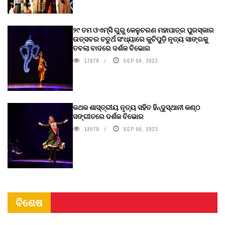
୨୯ ତମ ଓଏମ୍‌ସି ଗୁରୁ କେଳୁଚରଣ ମହାପାତ୍ର ପୁରସ୍କାର
ଉତ୍ସବର ଚତୁର୍ଥ ସଂଧ୍ୟାରେ କୁଚିପୁଡ଼ି ନୃତ୍ୟ ସାଙ୍ଗକୁ
ତବଲା ବାଦରେ ଦର୍ଶକ ବିଭୋର
17678
SEP 09, 2023
କଥକ ଶାସ୍ତ୍ରୀୟ ନୃତ୍ୟ ସହିତ ହିନ୍ଦୁସ୍ଥାନୀ କଣ୍ଠ
ସଙ୍ଗୀତରେ ଦର୍ଶକ ବିଭୋର
18079
SEP 06, 2023
ବିଶେଷ