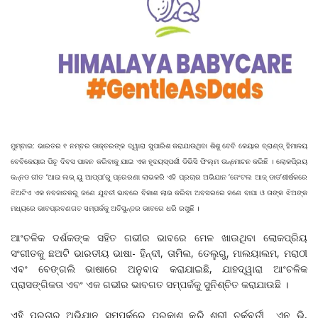
ମୁମ୍ବାଇ: ଭାରତର ୧ ନମ୍ବର ଡାକ୍ତରଙ୍କ ଦ୍ୱାରା ସୁପାରିଶ କରାଯାଉଥିବା ଶିଶୁ ବେବି କେୟାର ବ୍ରାଣ୍ଡ୍ ହିମାଳୟ
ବେବିକେୟାର ପିତୃ ଦିବସ ପାଳନ କରିବାକୁ ଯାଇ ଏକ ହୃଦୟସ୍ପର୍ଶୀ ଡିଭିସି ଫିଲ୍ମ ଉନ୍ମୋଚନ କରିଛି । ଲୋକପି୍ରୟ
କନ୍ନଡ ଗୀତ ‘ଆଇ ଲଭ୍ ୟୁ ଆପ୍ପା’ରୁ ପ୍ରେରଣା ଲାଭକରି ଏହି ପ୍ରଚାର ଅଭିଯାନ ‘ଜେଂଟଲ ଆଜ୍ ଡାଡ’ଶୀର୍ଷକରେ
ଝିଅଟିଏ ଏକ ନବଜାତକରୁ ଜଣେ ଯୁବତୀ ଭାବରେ ବିକାଶ ଲାଭ କରିବା ଅବସରରେ ଜଣେ ବାପା ଓ ତାଙ୍କ ଝିଅଙ୍କ
ମଧ୍ୟରେ ଭାବପ୍ରବଣଗତ ସମ୍ପର୍କକୁ ଅତିସୁନ୍ଦର ଭାବରେ ଧରି ରଖୁଛି ।
ଆଂଚଳିକ ଦର୍ଶକଙ୍କ ସହିତ ଗଭୀର ଭାବରେ ମେଳ ଖାଉଥିବା ଲୋକପ୍ରିୟ
ସଂଗୀତକୁ ଛଅଟି ଭାରତୀୟ ଭାଷା- ହିନ୍ଦୀ, ତାମିଲ, ତେଲୁଗୁ, ମାଲୟାଲମ, ମରାଠୀ
ଏବଂ ବେଙ୍ଗଲି ଭାଷାରେ ଅନୁବାଦ କରାଯାଇଛି, ଯାହଦ୍ୱାରା ଆଂଚଳିକ
ପ୍ରାସଙ୍ଗିକତା ଏବଂ ଏକ ଗଭୀର ଭାବଗତ ସମ୍ପର୍କକୁ ସୁନିଶ୍ଚିତ କରାଯାଉଛି ।
ଏହି ପ୍ରଚାର ଅଭିଯାନ ସମ୍ପର୍କରେ ପ୍ରକାଶ କରି ଶ୍ରୀ ଚର୍କବର୍ତୀ ଏନ ଭି,