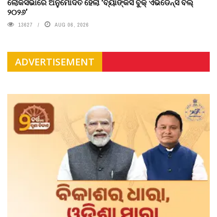
ଲୋକସଭାରେ ଅନୁମୋଦିତ ହେଲା ‘ବ୍ୟାଙ୍କର୍ସ ବୁକ୍ ଏଭିଡେନ୍ସ ବିଲ୍
୨୦୨୬’
13627
AUG 06, 2026
ADVERTISEMENT