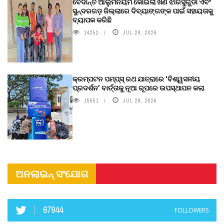
ବେଦାନ୍ତ ଆଲୁମିନିୟମ କୋଇଲା ଖଣି ଝାରସୁଗୁଡା ଏବଂ
ସୁନ୍ଦରଗଡ଼ ଜିଲ୍ଲାରେ ଦିବ୍ୟାଙ୍ଗଙ୍କ ପାଇଁ ସହାୟତାକୁ
ବ୍ୟାପକ କରିଛି
14252
JUL 29, 2026
କ୍ରମ୍ପଟନ ପମ୍ପ୍‌ସ୍‌ ରଥ ଯାତ୍ରାରେ ‘ବିଶ୍ୱସନୀୟ
ପ୍ରଦର୍ଶନ’ ବାର୍ତ୍ତାକୁ ନୂଆ ରୂପରେ ଉପସ୍ଥାପନ କଲା
15051
JUL 28, 2026
ଅନଲାଇନ୍ ସଂଯୋଗ
67944
FOLLOWERS