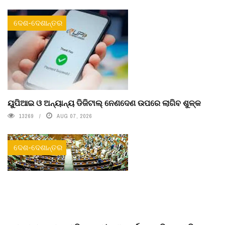
ଦେଶ-ଦେଶାନ୍ତର
ୟୁପିଆଇ ଓ ଅନ୍ୟାନ୍ୟ ଡିଜିଟାଲ୍ ନେଣଦେଣ ଉପରେ ଲାଗିବ ଶୁଳ୍କ
13269
AUG 07, 2026
ଦେଶ-ଦେଶାନ୍ତର