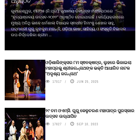
ଅନୁଷ୍ଠିତ
ଭୁବନେଶ୍ୱର, ୧୫/୦୫ (ନି.ପ୍ର.): ସ୍ଥାନୀୟ ରବୀନ୍ଦ୍ର ମଣ୍ଡପଠାରେ
"ନୃତ୍ୟାଞ୍ଜଳୟ ଉତ୍ସବ-୨୦୨୨" ଅନୁଷ୍ଠିତ ହୋଇଯାଇଛି । କାର୍ଯ୍ୟକ୍ରମରେ
ମୁଖ୍ୟ ଅତିଥି ଭାବେ ଧର୍ମଶାଳା ବିଧାୟକ ସ୍ଵାଧୀନ ହିମାଂଶୁ ଶେଖର ସାହୁ,
ପଦ୍ମଶ୍ରୀ ଗୁରୁ କୁମକୁମ ମହାନ୍ତି, ଓଡ଼ିଆ ଭାଷା, ସାହିତ୍ୟ ଓ ସଂସ୍କୃତି ବିଭାଗର
ଉପ-ନିର୍ଦ୍ଦେଶିକା ଶ୍ରୀମ ...
ଓଡ଼ିଶାଲିଙ୍କ୍ସର ୮ମ ସ୍ଵନକ୍ଷତ୍ର, ଲୁହରେ ଭିଜାଇଲା
ମହାପ୍ରଭୁ ଶ୍ରୀଜଗନ୍ନାଥଙ୍କ ଭକ୍ତି ଆଧାରିତ ନାଟକ
‘ଅଦୃଶ୍ୟ ଜଗନ୍ନାଥ‘
17017
JUN 25, 2025
୨୯ ତମ ଓଏମ୍‌ସି. ଗୁରୁ କେଳୁଚରଣ ମହାପାତ୍ର ପୁରସ୍କାର
ଉତ୍ସବ ଉଦ୍‍ଯାପିତ
17627
SEP 10, 2023