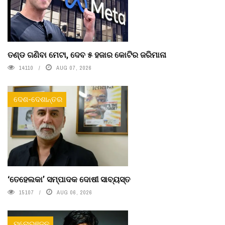
ତଣ୍ଡ ଗଣିବା ମେଟା, ଦେବ ୫ ହଜାର କୋଟିର ଜରିମାନା
14110
AUG 07, 2026
ଦେଶ-ଦେଶାନ୍ତର
‘ତେହେଲକା’ ସମ୍ପାଦକ ଦୋଷୀ ସାବ୍ୟସ୍ତ
15107
AUG 06, 2026
ମନୋରଞ୍ଜନ