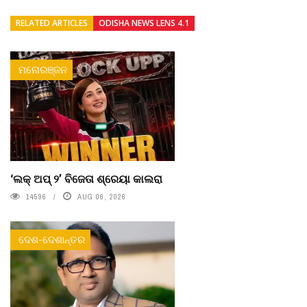
RELATED ARTICLES
ODISHA NEWS LENS 4.1
ମନୋରଞ୍ଜନ
‘ଲକ୍ ଅପ୍ ୨’ ବିଜେତା ଶ୍ରେୟା କାଲରା
14596
AUG 06, 2026
ଦେଶ-ଦେଶାନ୍ତର