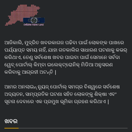
ଆଜିକାଲି, ମୁଦ୍ରିତ ଖବରକାଗଜ ପଢିବା ପାଇଁ ଲୋକଙ୍କ ପାଖରେ
ପର୍ଯ୍ୟାପ୍ତ ସମୟ ନାହିଁ, ଯାହା ଗତକାଲିର ସାଧାରଣ ଘଟଣାକୁ କଭର୍
କରିଥାଏ, ତେଣୁ ସର୍ବଶେଷ ଖବର ପାଇବା ପାଇଁ ସେମାନେ ସର୍ବଦା
ୱେବ୍ ପୋର୍ଟାଲ୍ କିମ୍ବା ଇଲେକ୍ଟ୍ରୋନିକ୍ ମିଡିଆ ଅନୁସରଣ
କରିବାକୁ ଆଗ୍ରହୀ ଅଟନ୍ତି |
ଆମର ଅନଲାଇନ୍ ନ୍ୟୁଜ୍ ପୋର୍ଟାଲ୍ ସମଗ୍ର ବିଶ୍ୱରେ ସର୍ବଶେଷ
ଅଦ୍ୟତନ, ସାମ୍ପ୍ରତିକ ଘଟଣା ସହିତ ଲୋକଙ୍କୁ ଶିକ୍ଷା ଏବଂ
ସୂଚନା ଦେବାରେ ଏକ ପ୍ରମୁଖ ଭୂମିକା ଗ୍ରହଣ କରିଥାଏ |
ଖବର